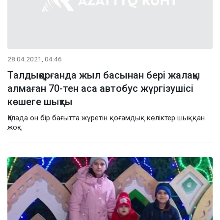
28.04.2021, 04:46
Талдықорғанда жыл басынан бері жалақы
алмаған 70-тен аса автобус жүргізушісі
көшеге шықты
Қалада он бір бағытта жүретін қоғамдық көліктер шыққан
жоқ