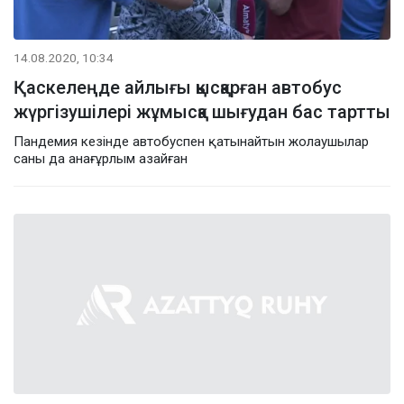
14.08.2020, 10:34
Қаскелеңде айлығы қысқарған автобус
жүргізушілері жұмысқа шығудан бас тартты
Пандемия кезінде автобуспен қатынайтын жолаушылар
саны да анағұрлым азайған