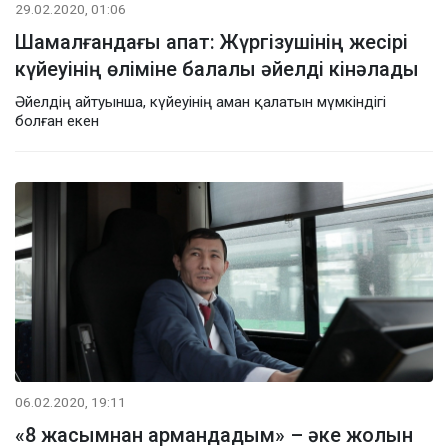
29.02.2020, 01:06
Шамалғандағы апат: Жүргізушінің жесірі
күйеуінің өліміне балалы әйелді кінәлады
Әйелдің айтуынша, күйеуінің аман қалатын мүмкіндігі
болған екен
06.02.2020, 19:11
«8 жасымнан армандадым» – әке жолын