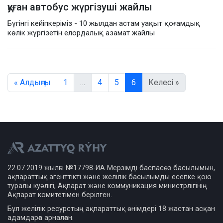
қуған автобус жүргізуші жайлы
Бүгінгі кейіпкеріміз - 10 жылдан астам уақыт қоғамдық
көлік жүргізетін елордалық азамат жайлы
« Алдыңғы
1
…
4
5
6
Келесі »
22.07.2019 жылғы №17798-ИА Мерзімді баспасөз басылымын,
ақпараттық агенттікті және желілік басылымды есепке қою
туралы куәлігі, Ақпарат және коммуникация министрлігінің
Ақпарат комитетімен берілген.
Бұл желілік ресурстың ақпараттық өнімдері 18 жастан асқан
адамдарға арналған.