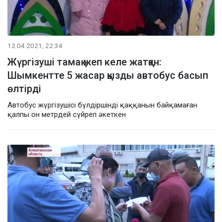
12.04.2021, 22:34
Жүргізуші тамақ жеп келе жатқан:
Шымкентте 5 жасар қызды автобус басып
өлтірді
Автобус жүргізушісі бүлдіршінді қаққанын байқамаған
қалпы он метрдей сүйреп әкеткен