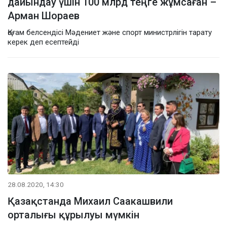
дайындау үшін 100 млрд теңге жұмсаған –
Арман Шораев
Қоғам белсендісі Мәдениет және спорт министрлігін тарату
керек деп есептейді
28.08.2020, 14:30
Қазақстанда Михаил Саакашвили
орталығы құрылуы мүмкін