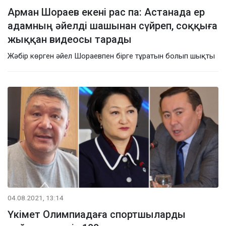
Арман Шораев екені рас па: Астанада ер
адамның әйелді шашынан сүйреп, соққыға
жыққан видеосы тарады
Жәбір көрген әйел Шораевпен бірге тұратын болып шықты
04.08.2021, 13:14
Үкімет Олимпиадаға спортшыларды