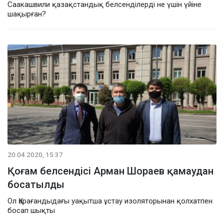
Саакашвили қазақстандық белсенділерді не үшін үйіне
шақырған?
20.04.2020, 15:37
Қоғам белсендісі Арман Шораев қамаудан
босатылды
Ол Қарағандыдағы уақытша ұстау изоляторынан қолхатпен
босап шықты