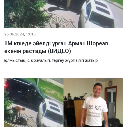
26.06.2024, 13:15
ІІМ көшеде әйелді ұрған Арман Шореав
екенін растады (ВИДЕО)
Қылмыстық іс қозғалып, тергеу жүргізіліп жатыр