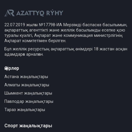
22.07.2019 жылғы №17798-ИА Мерзімді баспасөз басылымын,
ақпараттық агенттікті және желілік басылымды есепке қою
туралы куәлігі, Ақпарат және коммуникация министрлігінің
Ақпарат комитетімен берілген.
Бұл желілік ресурстың ақпараттық өнімдері 18 жастан асқан
адамдарға арналған.
Өңірлер
Астана жаңалықтары
Алматы жаңалықтары
Шымкент жаңалықтары
Павлодар жаңалықтары
Тараз жаңалықтары
Спорт жаңалықтары