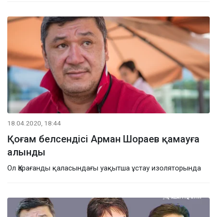
18.04.2020, 18:44
Қоғам белсендісі Арман Шораев қамауға
алынды
Ол Қарағанды қаласындағы уақытша ұстау изоляторында