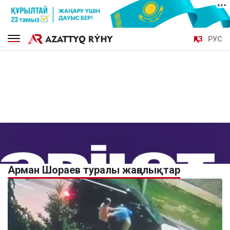
ҚАЗ
РУС
Арман Шораев туралы жаңалықтар