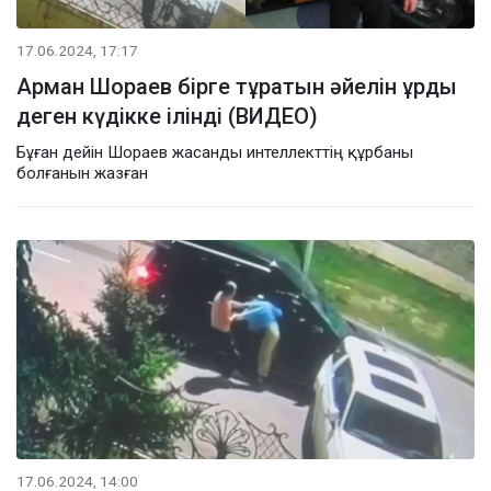
17.06.2024, 17:17
Арман Шораев бірге тұратын әйелін ұрды
деген күдікке ілінді (ВИДЕО)
Бұған дейін Шораев жасанды интеллекттің құрбаны
болғанын жазған
17.06.2024, 14:00