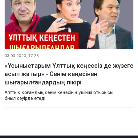
03.03.2020, 17:28
«Ұсыныстарым Ұлттық кеңессіз де жүзеге
асып жатыр» - Сенім кеңесінен
шығарылғандардың пікірі
​Ұлттық қоғамдық сенім кеңесінің үшінші отырысы
биыл сәуірде өтеді