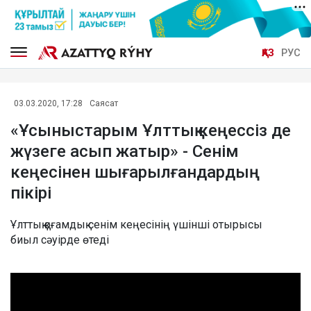
ҚАЗ
РУС
03.03.2020, 17:28
Саясат
«Ұсыныстарым Ұлттық кеңессіз де
жүзеге асып жатыр» - Сенім
кеңесінен шығарылғандардың
пікірі
​Ұлттық қоғамдық сенім кеңесінің үшінші отырысы
биыл сәуірде өтеді