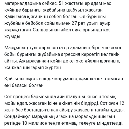
материалдарына сәйкес, 51 жастағы ер адам мас
күйінде бұрынғы жұбайына шабуыл жасаған.
Қақтығысқа қызғаныш себеп болған. Ол бұрынғы
жұбайын бейсбол сойылымен 27 рет ұрып, ауыр
жарақаттаған. Салдарынан әйел оқиға орнында көз
жұмды.
Марқұмның туыстары сотта ер адамның бірнеше жыл
бойы бұрынғы жұбайына агрессия көрсетіп келгенін
айтты. Ажырасқаннан кейін де ол экс-әйелін қызғанып,
жанжал шығарып жүрген.
Қайғылы оқиға кезінде марқұмның кәмелетке толмаған
екі баласы болған.
Сот процесі барысында айыпталушы кінәсін толық
мойындап, жасаған ісіне өкінетінін білдірді. Сот оған 12
жыл бас бостандығынан айыру жазасын тағайындады.
Сондай-ақ ол марқұмның ағасына моральдық шығын
ретінде 10 миллион теңге өтемақы төлеуге міндеттелді.