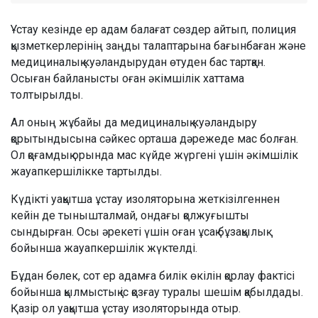
Ұстау кезінде ер адам балағат сөздер айтып, полиция
қызметкерлерінің заңды талаптарына бағынбаған және
медициналық куәландырудан өтуден бас тартқан.
Осыған байланысты оған әкімшілік хаттама
толтырылды.
Ал оның жұбайы да медициналық куәландыру
қорытындысына сәйкес орташа дәрежеде мас болған.
Ол қоғамдық орында мас күйде жүргені үшін әкімшілік
жауапкершілікке тартылды.
Күдікті уақытша ұстау изоляторына жеткізілгеннен
кейін де тынышталмай, ондағы қолжуғышты
сындырған. Осы әрекеті үшін оған ұсақ бұзақылық
бойынша жауапкершілік жүктелді.
Бұдан бөлек, сот ер адамға билік өкілін қорлау фактісі
бойынша қылмыстық іс қозғау туралы шешім қабылдады.
Қазір ол уақытша ұстау изоляторында отыр.