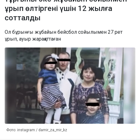
ұрып өлтіргені үшін 12 жылға
сотталды
Ол бұрынғы жұбайын бейсбол сойылымен 27 рет
ұрып, ауыр жарақаттаған
Фото: instagram / damir_za_mir_kz