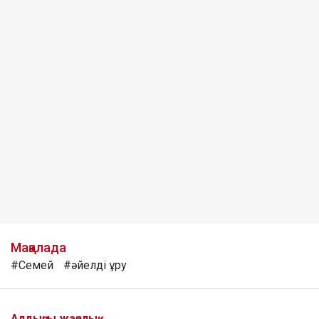
Мақалада
#Семей
#әйелді ұру
Алдыңғы жаңалық