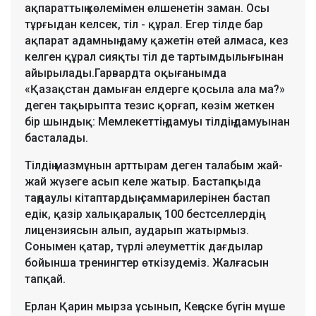
ақпараттың көлемімен өлшенетін заман. Осы
тұрғыдан келсек, тіл - құрал. Егер тілде бар
ақпарат адамның даму қажетін өтей алмаса, кез
келген құрал сияқты тіл де тартымдылығынан
айырылады.Гарвардта оқығанымда
«Қазақстан дамыған елдерге қосыла ала ма?»
деген тақырыпта тезис қорғап, көзім жеткен
бір шындық: Мемлекеттің дамуы тілдің дамуынан
басталады.
Тілдің мазмұнын арттырам деген талабым жай-
жай жүзеге асып келе жатыр. Бастапқыда
таңдаулы кітаптардың саммарилерінен бастап
едік, қазір халықаралық 100 бестселлердің
лицензиясын алып, аударып жатырмыз.
Сонымен қатар, түрлі әлеуметтік дағдылар
бойынша тренингтер өткізудеміз. Жалғасын
тапқай.
Ерлан Қарин мырза ұсынып, Кеңеске бүгін мүше