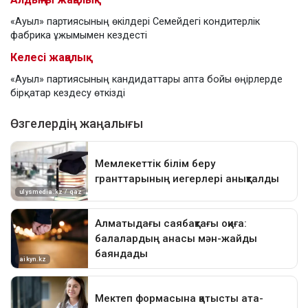
«Ауыл» партиясының өкілдері Семейдегі кондитерлік
фабрика ұжымымен кездесті
Келесі жаңалық
«Ауыл» партиясының кандидаттары апта бойы өңірлерде
бірқатар кездесу өткізді