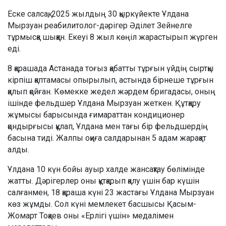
Еске салсақ, 2025 жылдың 30 қыркүйекте Ұлдана
Мырзуан реабилитолог-дәрігер Әділет Зейнелге
тұрмысқа шыққан. Екеуі 8 жыл көңіл жарастырып жүрген
еді.
8 қарашада Астанада тоғыз қабатты тұрғын үйдің сыртқы
кірпіш қаптамасы опырылып, астында бірнеше тұрғын
қалып қойған. Көмекке жедел жәрдем бригадасы, оның
ішінде фельдшер Ұлдана Мырзуан жеткен. Құтқару
жұмысы барысында ғимараттан кондиционер
қондырғысы құлап, Ұлдана мен тағы бір фельдшердің
басына тиді. Жалпы оқиға салдарынан 5 адам жарақат
алды.
Ұлдана 10 күн бойы ауыр халде жансақтау бөлімінде
жатты. Дәрігерлер оны құтқарып қалу үшін бар күшін
салғанмен, 18 қараша күні 23 жастағы Ұлдана Мырзуан
көз жұмды. Сол күні мемлекет басшысы Қасым-
Жомарт Тоқаев оны «Ерлігі үшін» медалімен