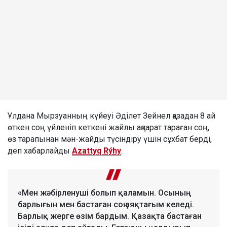
Ұлдана Мырзуанның күйеуі Әділет Зейнел қазадан 8 ай
өткен соң үйленіп кеткені жайлы ақпарат тараған соң,
өз тарапынан мән-жайды түсіндіру үшін сұхбат берді,
деп хабарлайды
Azattyq Rýhy
.
«Мен жәбірленуші болып қаламын. Осының
барлығын мен бастаған соң аяқтағым келеді.
Барлық жерге өзім бардым. Қазақта бастаған