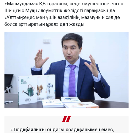
«Мазмұндама» ҚБ төрағасы, кеңес мүшелігіне енген
Шыңғыс Мұқан әлеуметтік желідегі парақшасында
«Ұлттық кеңес мен үшін қазақ тілінің мазмұнын сәл де
болса арттыратын құрал» деп жазды.
«Тілдің байлығы ондағы сөздің санымен емес,