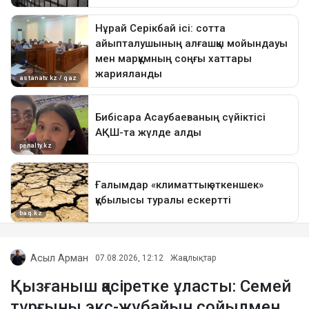
Асыл Арман
07.08.2026, 12:12
Жаңалықтар
Қызғаныш қасіретке ұласты: Семей
тұрғыны экс-жұбайын сойылмен