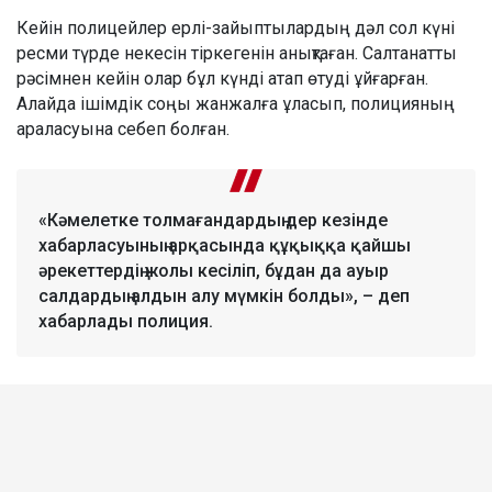
Кейін полицейлер ерлі-зайыптылардың дәл сол күні
ресми түрде некесін тіркегенін анықтаған. Салтанатты
рәсімнен кейін олар бұл күнді атап өтуді ұйғарған.
Алайда ішімдік соңы жанжалға ұласып, полицияның
араласуына себеп болған.
«Кәмелетке толмағандардың дер кезінде
хабарласуының арқасында құқыққа қайшы
әрекеттердің жолы кесіліп, бұдан да ауыр
салдардың алдын алу мүмкін болды», – деп
хабарлады полиция.