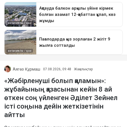
Аягөз Құрмаш
07.08.2026, 09:48
Жаңалықтар
«Жәбірленуші болып қаламын»:
жұбайының қазасынан кейін 8 ай
өткен соң үйленген Әділет Зейнел
істі соңына дейін жеткізетінін
айтты