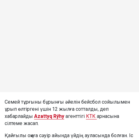
Семей тұрғыны бұрынғы әйелін бейсбол сойылымен
ұрып өлтіргені үшін 12 жылға сотталды, деп
хабарлайды
Azattyq Rýhy
агенттігі
КТК
арнасына
сілтеме жасап.
Қайғылы оқиға сәуір айында үйдің ауласында болған. Іс