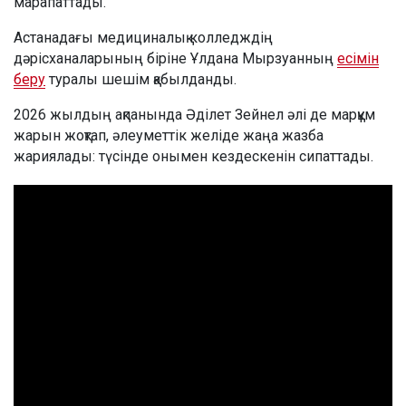
марапаттады.
Астанадағы медициналық колледждің
дәрісханаларының біріне Ұлдана Мырзуанның
есімін
беру
туралы шешім қабылданды.
2026 жылдың ақпанында Әділет Зейнел әлі де марқұм
жарын жоқтап, әлеуметтік желіде жаңа жазба
жариялады: түсінде онымен кездескенін сипаттады.