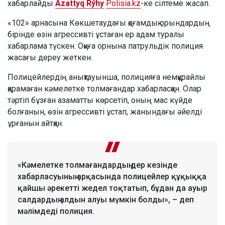
хабарлайды
Azattyq Rýhy
Polisia.kz
-ке сілтеме жасап.
«102» арнасына Көкшетаудағы қоғамдық орындардың
бірінде өзін агрессивті ұстаған ер адам туралы
хабарлама түскен. Оқиға орнына патрульдік полиция
жасағы дереу жеткен.
Полицейлердің анықтауынша, полицияға немқұрайлы
қарамаған кәмелетке толмағандар хабарласқан. Олар
тәртіп бұзған азаматты көрсетіп, оның мас күйде
болғанын, өзін агрессивті ұстап, жанындағы әйелді
ұрғанын айтқан.
«Кәмелетке толмағандардың дер кезінде
хабарласуының арқасында полицейлер құқыққа
қайшы әрекетті жедел тоқтатып, бұдан да ауыр
салдардың алдын алуы мүмкін болды», – деп
мәлімдеді полиция.