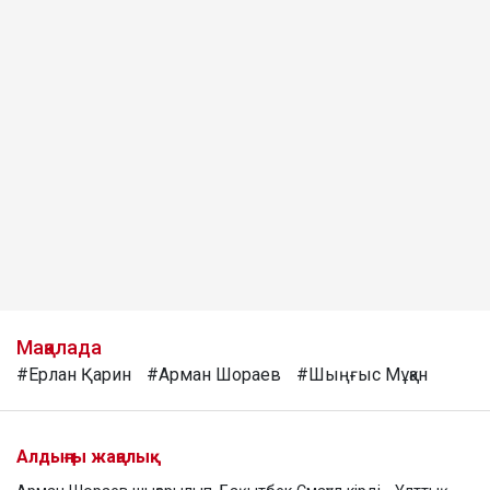
Мақалада
#Ерлан Қарин
#Арман Шораев
#Шыңғыс Мұқан
Алдыңғы жаңалық