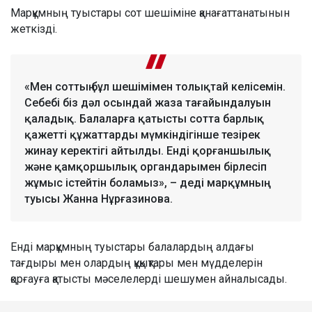
Марқұмның туыстары сот шешіміне қанағаттанатынын
жеткізді.
«Мен соттың бұл шешімімен толықтай келісемін.
Себебі біз дәл осындай жаза тағайындалуын
қаладық. Балаларға қатысты сотта барлық
қажетті құжаттарды мүмкіндігінше тезірек
жинау керектігі айтылды. Енді қорғаншылық
және қамқоршылық органдарымен бірлесіп
жұмыс істейтін боламыз», – деді марқұмның
туысы Жанна Нұрғазинова.
Енді марқұмның туыстары балалардың алдағы
тағдыры мен олардың құқықтары мен мүдделерін
қорғауға қатысты мәселелерді шешумен айналысады.