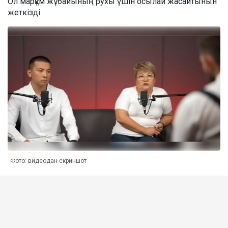
Ол марқұм жұбайының рухы үшін осылай жасайтынын
жеткізді
Фото: видеодан скриншот