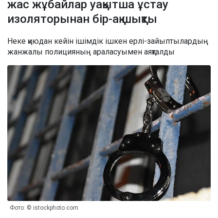
жас жұбайлар уақытша ұстау
изоляторынан бір-ақ шықты
Неке қиюдан кейін ішімдік ішкен ерлі-зайыптылардың
жанжалы полицияның араласуымен аяқталды
Фото: © istockphoto.com