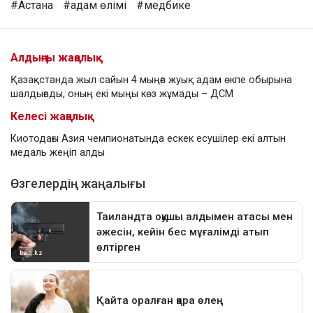
#Астана
#адам өлімі
#медбике
Алдыңғы жаңалық
Қазақстанда жыл сайын 4 мыңға жуық адам өкпе обырына
шалдығады, оның екі мыңы көз жұмады – ДСМ
Келесі жаңалық
Киотодағы Азия чемпионатында ескек есушілер екі алтын
медаль жеңіп алды