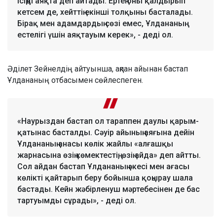
ісіңді аяқта деп айтады. Ертең оны қалдырып
кетсем де, хейттің екінші толқыны басталады.
Бірақ мен адамдардың сөзі емес, Ұлдананың
естелігі үшін аяқтауым керек», - деді ол.
Әділет Зейнелдің айтуынша, ақпан айынан бастап
Ұлдананың отбасымен сөйлеспеген.
«Наурыздан бастап ол тараппен даулы қарым-
қатынас басталды. Сәуір айының аяғына дейін
Ұлдананың анасы көлік жайлы «алғашқы
жарнасына өзің көмектестің, өзің айда» деп айтты.
Сол айдан бастап Ұлдананың әкесі мен ағасы
көлікті қайтарып беру бойынша қоңырау шала
бастады. Кейн жәбірленуш мәртебесінен де бас
тартуымды сұрады», - деді ол.