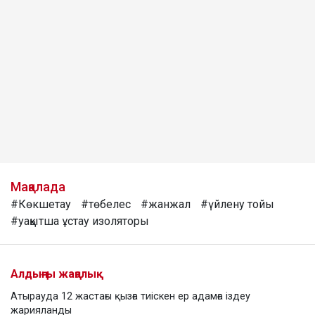
Мақалада
#Көкшетау
#төбелес
#жанжал
#үйлену тойы
#уақытша ұстау изоляторы
Алдыңғы жаңалық
Атырауда 12 жастағы қызға тиіскен ер адамға іздеу
жарияланды