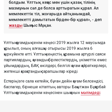
болдым. Ұлттық кеңес мен үшін қазақ тілінің
мазмұнын сәл де болса арттыратын құрал. Ал
мемлекеттік тіл, жоғарыда айтқанымдай,
мемлекетті дамытатын бірден-бір құрал», - деп
жазды
Шыңғыс Мұқан.
Ұлттық қоғамдық сенім кеңесі 2019 жылға 12 маусымда
құрылып, оның алғашқы отырысы 2019 жылға 6
қыркүйекте өтті. Ұлттық кеңестің құрамына әртүрлі саяси
партиялардың, қоғамдық бірлестіктердің, үкіметтік емес
ұйымдардың, БАҚ өкілдері, белгілі қоғам қайраткерлері,
жетекші қазақстандық сарапшылар кіреді.
Естеріңізге сала кетейік, бұған дейін қоғам белсендісі,
баспагер, бірнеше кітаптың авторы Бақытжан Бұқарбай
Ұлттық қоғамдық сенім кеңесінен шыққанын
мәлімдеді
.