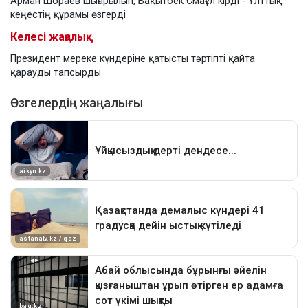
Арман Шораев шығарылып, Бақытбек Смағұл кірді - Ұлттық
кеңестің құрамы өзгерді
Келесі жаңалық
Президент мереке күндеріне қатысты тәртіпті қайта
қарауды тапсырды