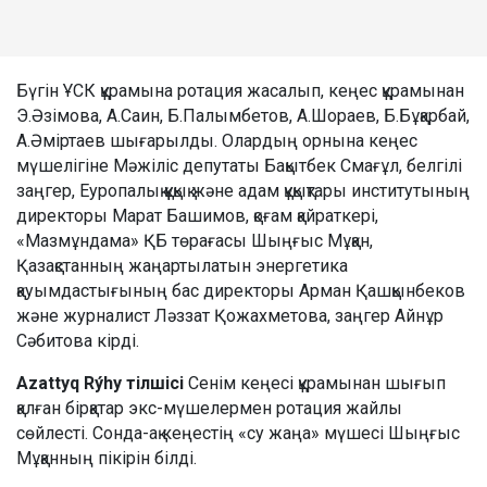
Бүгін ҰСК құрамына ротация жасалып, кеңес құрамынан
Э.Әзімова, А.Саин, Б.Палымбетов, А.Шораев, Б.Бұқарбай,
А.Әміртаев шығарылды. Олардың орнына кеңес
мүшелігіне Мәжіліс депутаты Бақытбек Смағұл, белгілі
заңгер, Еуропалық құқық және адам құқықтары институтының
директоры Марат Башимов, қоғам қайраткері,
«Мазмұндама» ҚБ төрағасы Шыңғыс Мұқан,
Қазақстанның жаңартылатын энергетика
қауымдастығының бас директоры Арман Қашқынбеков
және журналист Ләззат Қожахметова, заңгер Айнұр
Сәбитова кірді.
Azattyq Rýhy тілшісі
Сенім кеңесі құрамынан шығып
қалған бірқатар экс-мүшелермен ротация жайлы
сөйлесті. Сонда-ақ кеңестің «су жаңа» мүшесі Шыңғыс
Мұқанның пікірін білді.