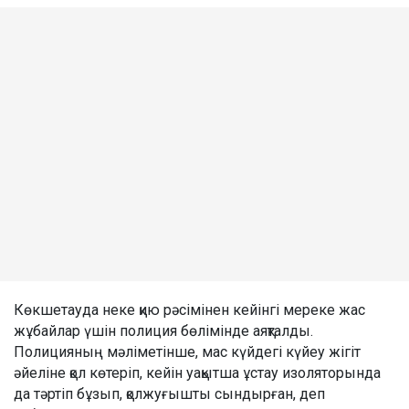
Көкшетауда неке қию рәсімінен кейінгі мереке жас
жұбайлар үшін полиция бөлімінде аяқталды.
Полицияның мәліметінше, мас күйдегі күйеу жігіт
әйеліне қол көтеріп, кейін уақытша ұстау изоляторында
да тәртіп бұзып, қолжуғышты сындырған, деп