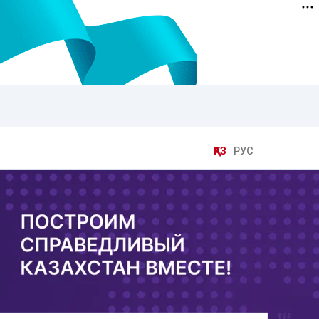
ҚАЗ
РУС