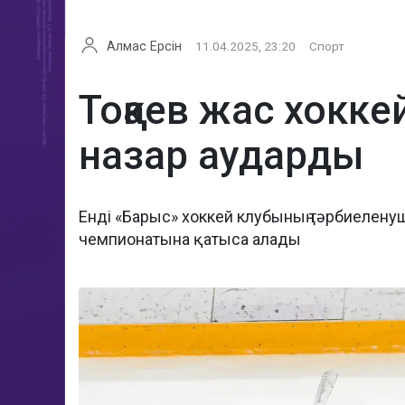
Алмас Ерсін
11.04.2025, 23:20
Спорт
Тоқаев жас хокк
назар аударды
Енді «Барыс» хоккей клубының тәрбиелену
чемпионатына қатыса алады