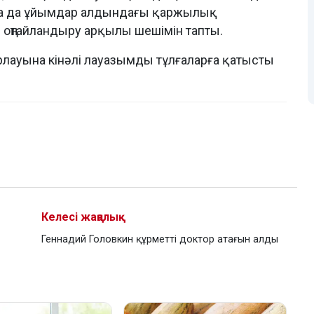
а да ұйымдар алдындағы қаржылық
оңтайландыру арқылы шешімін тапты.
лауына кінәлі лауазымды тұлғаларға қатысты
Келесі жаңалық
Геннадий Головкин құрметті доктор атағын алды