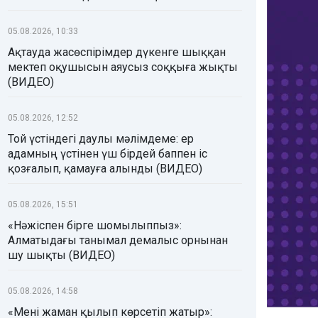
05.08.2026, 10:33
Ақтауда жасөспірімдер дүкенге шыққан
мектеп оқушысын аяусыз соққыға жықты
(ВИДЕО)
05.08.2026, 12:52
Той үстіндегі даулы мәлімдеме: ер
адамның үстінен үш бірдей баппен іс
қозғалып, қамауға алынды (ВИДЕО)
05.08.2026, 15:51
«Нәжіспен бірге шомылыппыз»:
Алматыдағы танымал демалыс орнынан
шу шықты (ВИДЕО)
05.08.2026, 14:58
«Мені жаман қылып көрсетіп жатыр»: