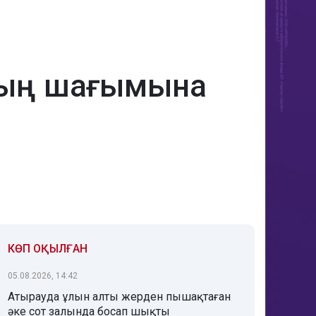
ының шағымына
КӨП ОҚЫЛҒАН
05.08.2026, 14:42
Атырауда ұлын алты жерден пышақтаған
әке сот залында босап шықты