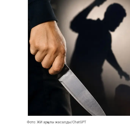
Фото: ЖИ арқылы жасалды/ChatGPT