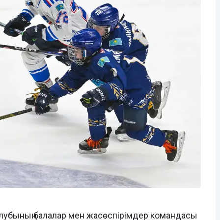
лубының балалар мен жасөспірімдер командасы