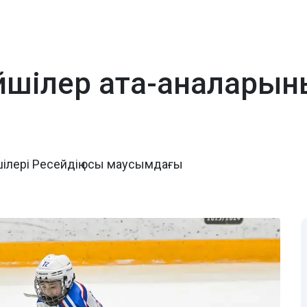
ейшілер ата-аналар
шілері Ресейдің осы маусымдағы