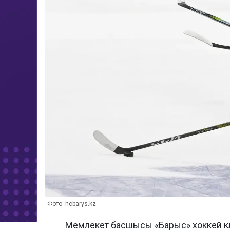
Фото: hcbarys.kz
Мемлекет басшысы «Барыс» хоккей к