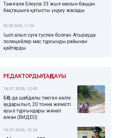
Тәжіғали Елеуов 33 жыл малын баққан
бақташыға қатысты үндеу жасады
05.08.2026, 11:04
Ішіп алып суға түспек болған: Атырауда
полицейлер мас тұрғынды райынан
қайтарды
РЕДАКТОРДЫҢ ТАҢДАУЫ
16.07.2026, 12:45
БҚО-да шабдалы тиеген көлік
аударылып, 20 тонна жемісті
ауыл тұрғындары жинап
алған (ВИДЕО)
16.07.2026, 10:24