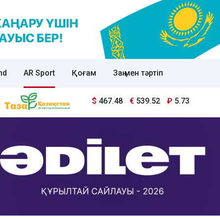
nd
AR Sport
Қоғам
Заң мен тәртіп
$
467.48
€
539.52
₽
5.73