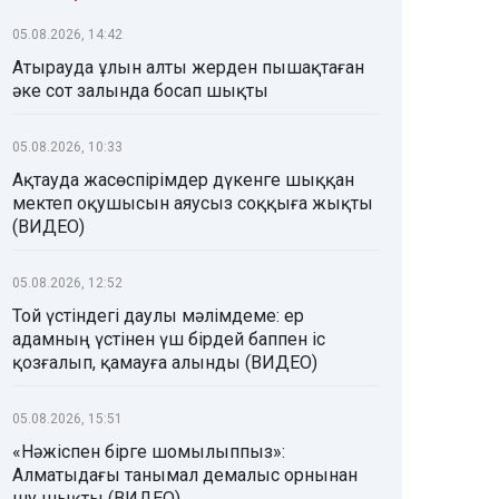
05.08.2026, 14:42
Атырауда ұлын алты жерден пышақтаған
әке сот залында босап шықты
05.08.2026, 10:33
Ақтауда жасөспірімдер дүкенге шыққан
мектеп оқушысын аяусыз соққыға жықты
(ВИДЕО)
05.08.2026, 12:52
Той үстіндегі даулы мәлімдеме: ер
адамның үстінен үш бірдей баппен іс
қозғалып, қамауға алынды (ВИДЕО)
05.08.2026, 15:51
«Нәжіспен бірге шомылыппыз»:
Алматыдағы танымал демалыс орнынан
шу шықты (ВИДЕО)