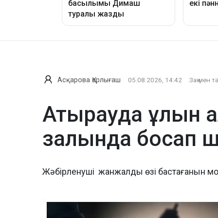
Асқарова Қарлығаш
05.08.2026, 14:42
Заң мен т
Атырауда ұлын а
залында босап ш
Жәбірленуші жанжалды өзі бастағанын м