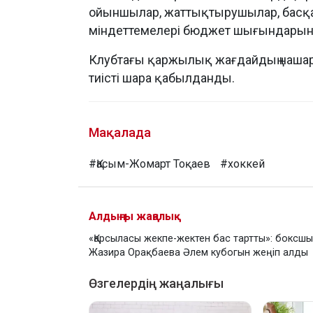
ойыншылар, жаттықтырушылар, басқ
міндеттемелері бюджет шығындарын 
Клубтағы қаржылық жағдайдың нашар
тиісті шара қабылданды.
Мақалада
#Қасым-Жомарт Тоқаев
#хоккей
Алдыңғы жаңалық
«Қарсыласы жекпе-жектен бас тартты»: боксшы
Жазира Орақбаева Әлем кубогын жеңіп алды