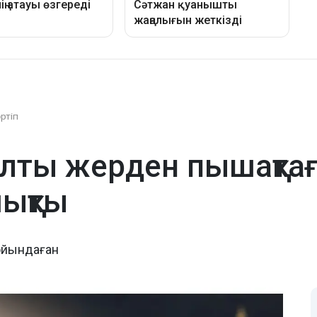
әртіп
лты жерден пышақтағ
ықты
ойындаған