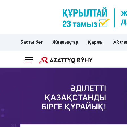
Басты бет
Жаңалықтар
Қаржы
AR tre