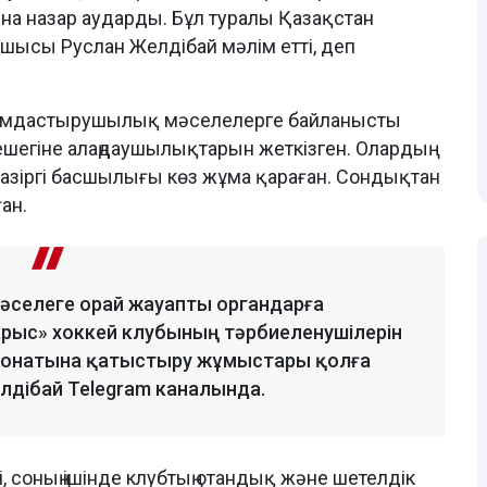
а назар аударды. Бұл туралы Қазақстан
хатшысы Руслан Желдібай мәлім етті, деп
йымдастырушылық мәселелерге байланысты
лешегіне алаңдаушылықтарын жеткізген. Олардың
қазіргі басшылығы көз жұма қараған. Сондықтан
ан.
әселеге орай жауапты органдарға
арыс» хоккей клубының тәрбиеленушілерін
ионатына қатыстыру жұмыстары қолға
лдібай Telegram каналында.
, соның ішінде клубтың отандық және шетелдік