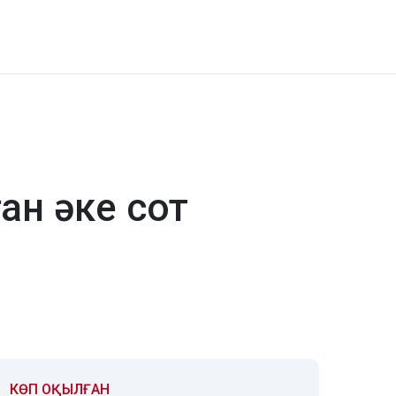
ан әке сот
КӨП ОҚЫЛҒАН