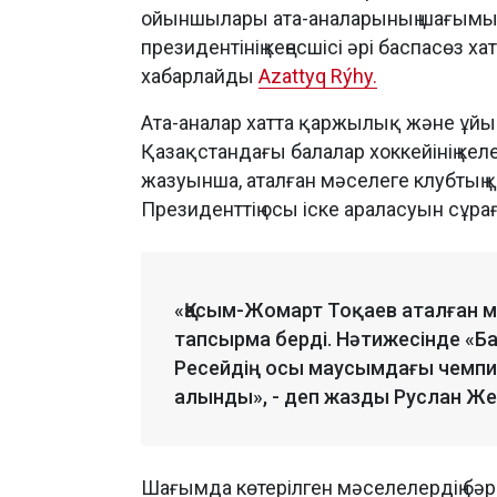
ойыншылары ата-аналарының шағымын
президентінің кеңесшісі әрі баспасөз 
хабарлайды
Azattyq Rýhy.
Ата-аналар хатта қаржылық және ұ
Қазақстандағы балалар хоккейінің ке
жазуынша, аталған мәселеге клубтың 
Президенттің осы іске араласуын сұрағ
«Қасым-Жомарт Тоқаев аталған м
тапсырма берді. Нәтижесінде «Б
Ресейдің осы маусымдағы чемп
алынды», - деп жазды Руслан Же
Шағымда көтерілген мәселелердің бәрі