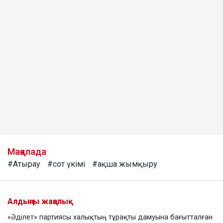
Мақалада
#Атырау
#сот үкімі
#ақша жымқыру
Алдыңғы жаңалық
«Әділет» партиясы халықтың тұрақты дамуына бағытталған