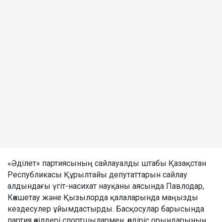
«Әділет» партиясының сайлауалды штабы Қазақстан
Республикасы Құрылтайы депутаттарын сайлау
алдындағы үгіт-насихат науқаны аясында Павлодар,
Көкшетау және Қызылорда қалаларында маңызды
кездесулер ұйымдастырды. Басқосулар барысында
партия өкілдері спортшылармен, өндіріс орындарының