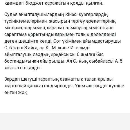
көлемдегі бюджет қаражатын қолды қылған.
Судья айыпталушылардың кінәсі куәгерлердің
түсініктемелерімен, жасырын тергеу әрекеттерінің
материалдарымен, өзара хат алмасуларымен және
сараптама қорытындыларымен толық дәлелденді
деген шешімге келді. Сот үкімімен ұйымдастырушы
С. 6 жыл 8 айға, ал К., М. және И. есімді
айыпталушылардың әрқайсысы 6 жылға бас
бостандығынан айырылды. Ал С.-ның сыбайласы А. 5
жылға сотталды.
Зардап шегуші тараптың азаматтық талап-арызы
жартылай қанағаттандырылды. Үкім әлі заңды күшіне
енген жоқ.