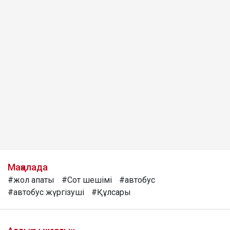
Мақалада
#жол апаты
#Сот шешімі
#автобус
#автобус жүргізуші
#Құлсары