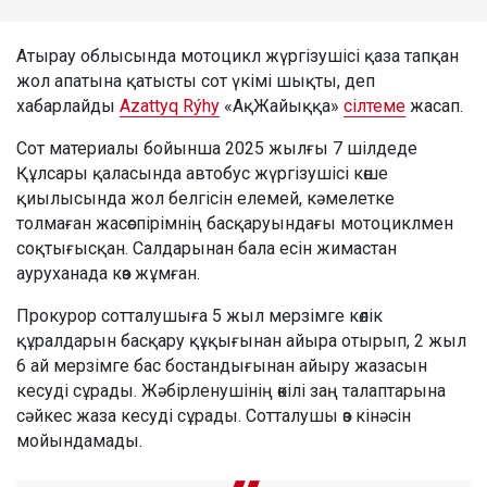
Атырау облысында мотоцикл жүргізушісі қаза тапқан
жол апатына қатысты сот үкімі шықты, деп
хабарлайды
Azattyq Rýhy
«АқЖайыққа»
сілтеме
жасап.
Сот материалы бойынша 2025 жылғы 7 шілдеде
Құлсары қаласында автобус жүргізушісі көше
қиылысында жол белгісін елемей, кәмелетке
толмаған жасөспірімнің басқаруындағы мотоциклмен
соқтығысқан. Салдарынан бала есін жимастан
ауруханада көз жұмған.
Прокурор сотталушыға 5 жыл мерзімге көлік
құралдарын басқару құқығынан айыра отырып, 2 жыл
6 ай мерзімге бас бостандығынан айыру жазасын
кесуді сұрады. Жәбірленушінің өкілі заң талаптарына
сәйкес жаза кесуді сұрады. Сотталушы өз кінәсін
мойындамады.