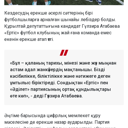
Кездесудің ерекше әсерлі сәттерінің бірі
футболшыларға арналған шынайы лебіздер болды.
Құрылтай депутаттығына кандидат Гүлзира Атабаева
«Ертіс» футбол клубының жай ғана команда емес
екенін ерекше атап өтті.
«Бұл – қаланың тарихы, мінезі және жүз мыңнан
астам адал жанкүйердің мақтанышы. Бізді
кәсібилікке, біліктілікке және нәтижеге деген
ұмтылыс біріктіреді. Сондықтан «Ертіс» пен
«Әділет» партиясының ортақ құндылықтары
өте көп», - деді Гүлзира Атабаева.
Әңгіме барысында цифрлық мемлекет құру
мәселесіне де ерекше назар аударылды. Партия