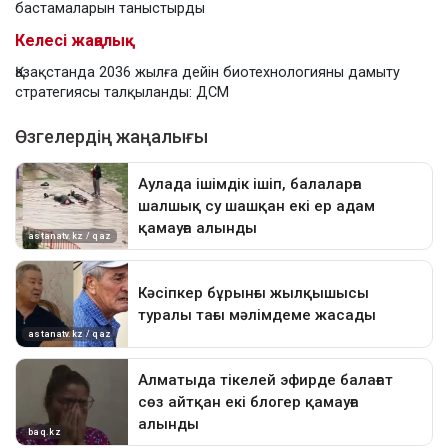
бастамаларын таныстырды
Келесі жаңалық
Қазақстанда 2036 жылға дейін биотехнологияны дамыту
стратегиясы талқыланды: ДСМ