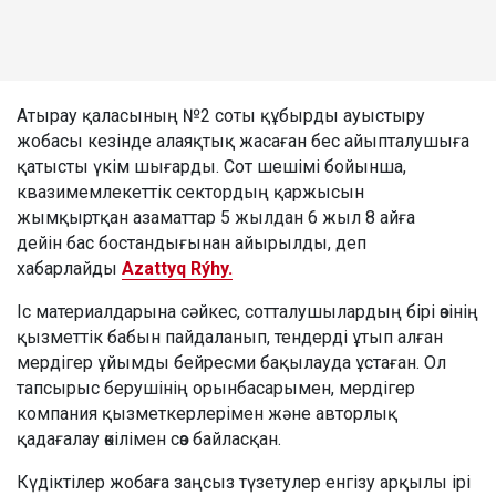
Атырау қаласының №2 соты құбырды ауыстыру
жобасы кезінде алаяқтық жасаған бес айыпталушыға
қатысты үкім шығарды. Сот шешімі бойынша,
квазимемлекеттік сектордың қаржысын
жымқыртқан азаматтар 5 жылдан 6 жыл 8 айға
дейін бас бостандығынан айырылды, деп
хабарлайды
Azattyq Rýhy.
Іс материалдарына сәйкес, сотталушылардың бірі өзінің
қызметтік бабын пайдаланып, тендерді ұтып алған
мердігер ұйымды бейресми бақылауда ұстаған. Ол
тапсырыс берушінің орынбасарымен, мердігер
компания қызметкерлерімен және авторлық
қадағалау өкілімен сөз байласқан.
Күдіктілер жобаға заңсыз түзетулер енгізу арқылы ірі