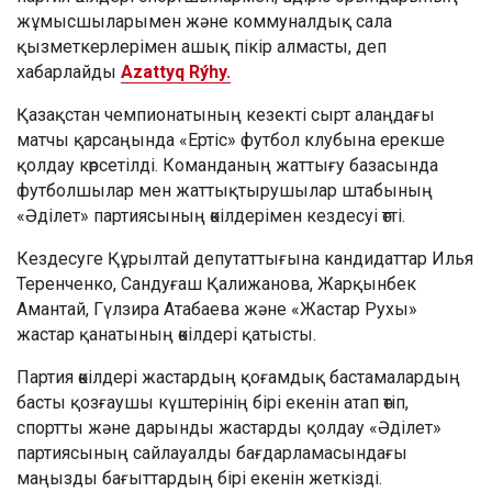
жұмысшыларымен және коммуналдық сала
қызметкерлерімен ашық пікір алмасты, деп
хабарлайды
Azattyq Rýhy.
Қазақстан чемпионатының кезекті сырт алаңдағы
матчы қарсаңында «Ертіс» футбол клубына ерекше
қолдау көрсетілді. Команданың жаттығу базасында
футболшылар мен жаттықтырушылар штабының
«Әділет» партиясының өкілдерімен кездесуі өтті.
Кездесуге Құрылтай депутаттығына кандидаттар Илья
Теренченко, Сандуғаш Қалижанова, Жарқынбек
Амантай, Гүлзира Атабаева және «Жастар Рухы»
жастар қанатының өкілдері қатысты.
Партия өкілдері жастардың қоғамдық бастамалардың
басты қозғаушы күштерінің бірі екенін атап өтіп,
спортты және дарынды жастарды қолдау «Әділет»
партиясының сайлауалды бағдарламасындағы
маңызды бағыттардың бірі екенін жеткізді.