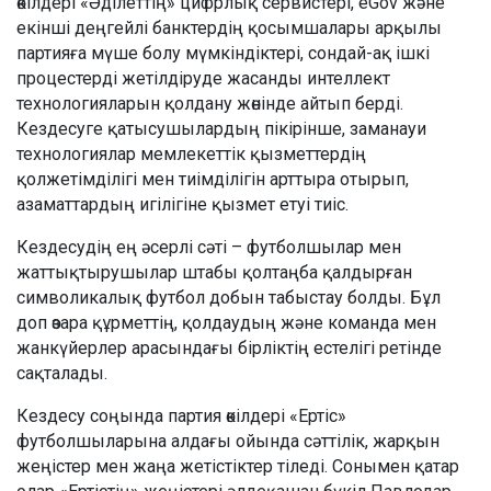
өкілдері «Әділеттің» цифрлық сервистері, eGov және
екінші деңгейлі банктердің қосымшалары арқылы
партияға мүше болу мүмкіндіктері, сондай-ақ ішкі
процестерді жетілдіруде жасанды интеллект
технологияларын қолдану жөнінде айтып берді.
Кездесуге қатысушылардың пікірінше, заманауи
технологиялар мемлекеттік қызметтердің
қолжетімділігі мен тиімділігін арттыра отырып,
азаматтардың игілігіне қызмет етуі тиіс.
Кездесудің ең әсерлі сәті – футболшылар мен
жаттықтырушылар штабы қолтаңба қалдырған
символикалық футбол добын табыстау болды. Бұл
доп өзара құрметтің, қолдаудың және команда мен
жанкүйерлер арасындағы бірліктің естелігі ретінде
сақталады.
Кездесу соңында партия өкілдері «Ертіс»
футболшыларына алдағы ойында сәттілік, жарқын
жеңістер мен жаңа жетістіктер тіледі. Сонымен қатар