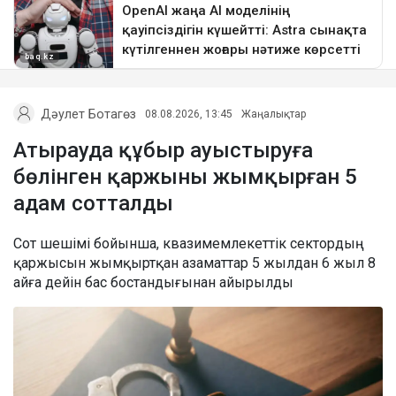
Дәулет Ботагөз
08.08.2026, 13:45
Жаңалықтар
Атырауда құбыр ауыстыруға
бөлінген қаржыны жымқырған 5
адам сотталды
Сот шешімі бойынша, квазимемлекеттік сектордың
қаржысын жымқыртқан азаматтар 5 жылдан 6 жыл 8
айға дейін бас бостандығынан айырылды