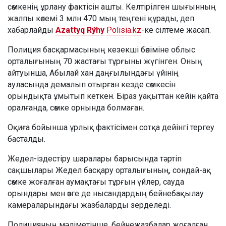
сөмкенің ұрлану фактісін ашты. Келтірілген шығынның
жалпы көлемі 3 млн 470 мың теңгені құрады, деп
хабарлайды
Azattyq Rýhy
Polisia.kz
-ке сілтеме жасап.
Полиция басқармасының кезекші бөліміне облыс
орталығының 70 жастағы тұрғыны жүгінген. Оның
айтуынша, Абылай хан даңғылындағы үйінің
ауласында демалып отырған кезде сөмкесін
орындықта ұмытып кеткен. Біраз уақыттан кейін қайта
оралғанда, сөмке орнында болмаған.
Оқиға бойынша ұрлық фактісімен сотқа дейінгі тергеу
басталды.
Жедел-іздестіру шаралары барысында тәртіп
сақшылары Жедел басқару орталығының, сондай-ақ
сөмке жоғалған аумақтағы тұрғын үйлер, сауда
орындары мен өзге де нысандардың бейнебақылау
камераларындағы жазбаларды зерделеді.
Полицияның мәліметінше, бейнежазбалар жоғалған