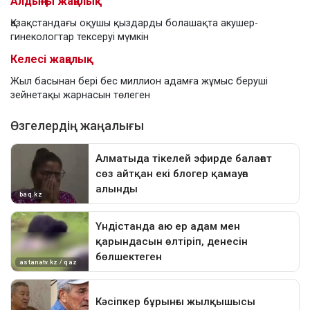
Алдыңғы жаңалық
Қазақстандағы оқушы қыздарды болашақта акушер-
гинекологтар тексеруі мүмкін
Келесі жаңалық
Жыл басынан бері бес миллион адамға жұмыс беруші
зейнетақы жарнасын төлеген