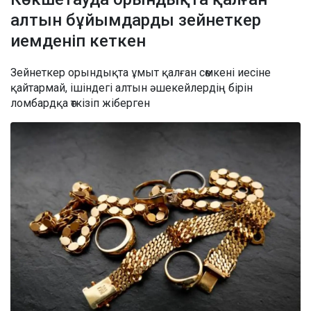
алтын бұйымдарды зейнеткер
иемденіп кеткен
Зейнеткер орындықта ұмыт қалған сөмкені иесіне
қайтармай, ішіндегі алтын әшекейлердің бірін
ломбардқа өткізіп жіберген