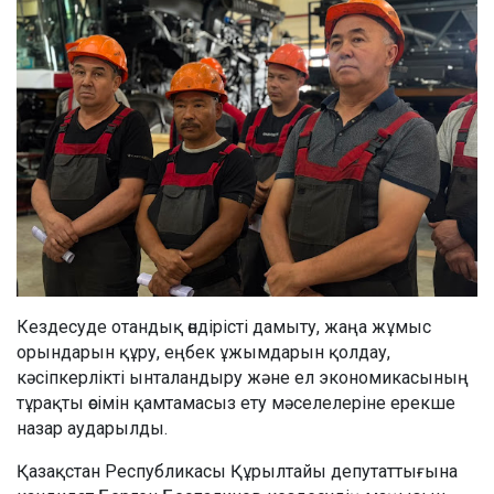
Кездесуде отандық өндірісті дамыту, жаңа жұмыс
орындарын құру, еңбек ұжымдарын қолдау,
кәсіпкерлікті ынталандыру және ел экономикасының
тұрақты өсімін қамтамасыз ету мәселелеріне ерекше
назар аударылды.
Қазақстан Республикасы Құрылтайы депутаттығына