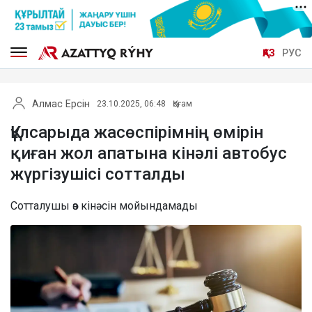
ҚАЗ
РУС
Алмас Ерсін
23.10.2025, 06:48
Қоғам
Құлсарыда жасөспірімнің өмірін
қиған жол апатына кінәлі автобус
жүргізушісі сотталды
Сотталушы өз кінәсін мойындамады