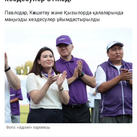
Павлодар, Көкшетау және Қызылорда қалаларында
маңызды кездесулер ұйымдастырылды
Фото: «Әділет» партиясы