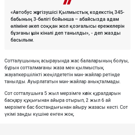
«Автобус жүргізушісі Қылмыстық кодекстің 345-
бабының 3-бөлігі бойынша – абайсызда адам
өліміне әкеп соққан жол қозғалысы ережелерін
бұзғаны үшін кінәлі деп танылды», - деп жазды
басылым.
Сотталушының асырауында жас балаларының болуы,
бұрын сотталмағаны жаза мен қылмыстық
жауапкершілікті жеңілдететін мән-жайлар ретінде
танылды. Ауырлататын мән-жайлар анықталмады.
Сот сотталушыға 5 жыл мерзімге көлік құралдарын
басқару құқығынан айыра отырып, 2 жыл 6 ай
мерзімге бас бостандығынан айыру жазасы кесті. Сот
үкімі заңды күшіне енген жоқ.