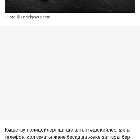
Фото: © istockphoto.com
Көкшетау полицейлері ішінде алтын әшекейлер, ұялы
телефон, қол сағаты және басқа да жеке заттары бар