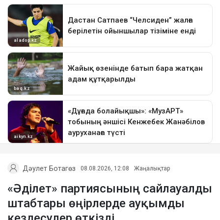
Дәулет Ботагөз
08.08.2026, 12:08
Жаңалықтар
«Әділет» партиясының сайлауалды
штабтары өңірлерде ауқымды
кездесулер өткізді