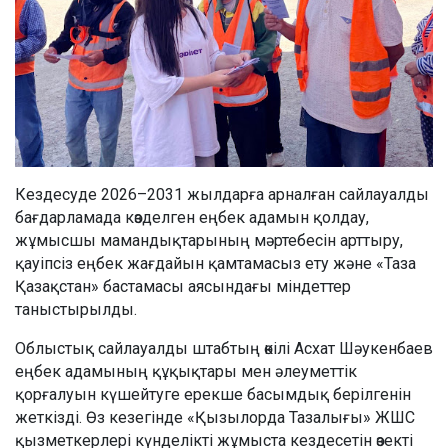
Кездесуде 2026–2031 жылдарға арналған сайлауалды
бағдарламада көзделген еңбек адамын қолдау,
жұмысшы мамандықтарының мәртебесін арттыру,
қауіпсіз еңбек жағдайын қамтамасыз ету және «Таза
Қазақстан» бастамасы аясындағы міндеттер
таныстырылды.
Облыстық сайлауалды штабтың өкілі Асхат Шәукенбаев
еңбек адамының құқықтары мен әлеуметтік
қорғалуын күшейтуге ерекше басымдық берілгенін
жеткізді. Өз кезегінде «Қызылорда Тазалығы» ЖШС
қызметкерлері күнделікті жұмыста кездесетін өзекті