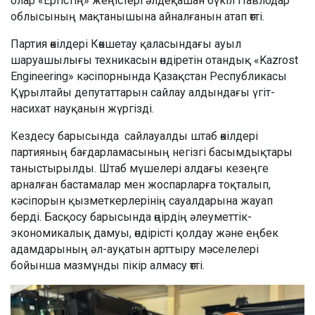
олар «Ертістің» жеңістері әлдеқашан бүкіл Павлодар
облысының мақтанышына айналғанын атап өтті.
Партия өкілдері Көкшетау қаласындағы ауыл
шаруашылығы техникасын өндіретін отандық «Kazrost
Engineering» кәсіпорнында Қазақстан Республикасы
Құрылтайы депутаттарын сайлау алдындағы үгіт-
насихат науқанын жүргізді.
Кездесу барысында сайлауалды штаб өкілдері
партияның бағдарламасының негізгі басымдықтары
таныстырылды. Штаб мүшелері алдағы кезеңге
арналған бастамалар мен жоспарларға тоқталып,
кәсіпорын қызметкерлерінің сауалдарына жауап
берді. Басқосу барысында өңірдің әлеуметтік-
экономикалық дамуы, өндірісті қолдау және еңбек
адамдарының әл-ауқатын арттыру мәселелері
бойынша мазмұнды пікір алмасу өтті.