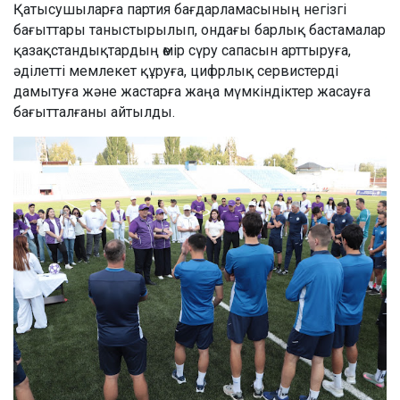
Қатысушыларға партия бағдарламасының негізгі
бағыттары таныстырылып, ондағы барлық бастамалар
қазақстандықтардың өмір сүру сапасын арттыруға,
әділетті мемлекет құруға, цифрлық сервистерді
дамытуға және жастарға жаңа мүмкіндіктер жасауға
бағытталғаны айтылды.