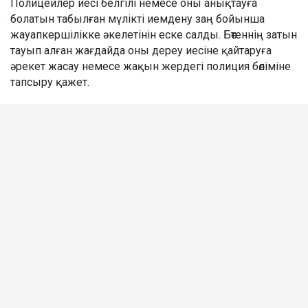
Полицейлер иесі белгілі немесе оны анықтауға
болатын табылған мүлікті иемдену заң бойынша
жауапкершілікке әкелетінін еске салды. Бөтеннің затын
тауып алған жағдайда оны дереу иесіне қайтаруға
әрекет жасау немесе жақын жердегі полиция бөліміне
тапсыру қажет.