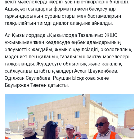
өзекті мәселелерді көтеріп, ұсыныс-пікірлерін білдірді.
Ашық әрі сындарлы форматта өткен басқосу өңір
тұрғындарының сұраныстары мен бастамаларын
талқылайтын тиімді диалог алаңына айналды.
Ал Қызылордада «Қызылорда Тазалығы» ЖШС
ұжымымен өткен кездесуде еңбек адамдарының
әлеуметтік жағдайы, жұмыс қауіпсіздігі, экологиялық
мәдениет пен қаланың тазалығын сақтау мәселелері
талқыланды. Жүздесуге облыстық және қалалық
сайлауалды штабтың өкілдері Асхат Шәукенбаев,
Әділжан Сәулебаев, Раушан Ысқақова және
Бауыржан Төлеген қатысты.