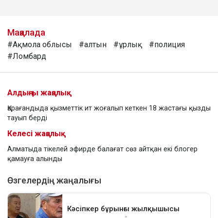
Мақалада
#Ақмола облысы
#алтын
#ұрлық
#полиция
#Ломбард
Алдыңғы жаңалық
Қарағандыда қызметтік ит жоғалып кеткен 18 жастағы қызды
тауып берді
Келесі жаңалық
Алматыда тікелей эфирде балағат сөз айтқан екі блогер
қамауға алынды