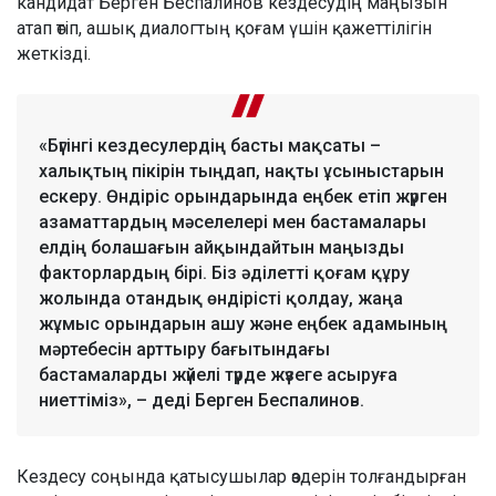
кандидат Берген Беспалинов кездесудің маңызын
атап өтіп, ашық диалогтың қоғам үшін қажеттілігін
жеткізді.
«Бүгінгі кездесулердің басты мақсаты –
халықтың пікірін тыңдап, нақты ұсыныстарын
ескеру. Өндіріс орындарында еңбек етіп жүрген
азаматтардың мәселелері мен бастамалары
елдің болашағын айқындайтын маңызды
факторлардың бірі. Біз әділетті қоғам құру
жолында отандық өндірісті қолдау, жаңа
жұмыс орындарын ашу және еңбек адамының
мәртебесін арттыру бағытындағы
бастамаларды жүйелі түрде жүзеге асыруға
ниеттіміз», – деді Берген Беспалинов.
Кездесу соңында қатысушылар өздерін толғандырған