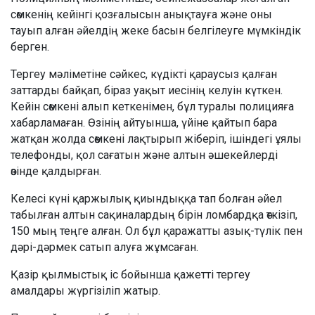
сөмкенің кейінгі қозғалысын анықтауға және оны
тауып алған әйелдің жеке басын белгілеуге мүмкіндік
берген.
Тергеу мәліметіне сәйкес, күдікті қараусыз қалған
заттарды байқап, біраз уақыт иесінің келуін күткен.
Кейін сөмкені алып кеткенімен, бұл туралы полицияға
хабарламаған. Өзінің айтуынша, үйіне қайтып бара
жатқан жолда сөмкені лақтырып жіберіп, ішіндегі ұялы
телефонды, қол сағатын және алтын әшекейлерді
өзінде қалдырған.
Келесі күні қаржылық қиындыққа тап болған әйел
табылған алтын сақиналардың бірін ломбардқа өткізіп,
150 мың теңге алған. Ол бұл қаражатты азық-түлік пен
дәрі-дәрмек сатып алуға жұмсаған.
Қазір қылмыстық іс бойынша қажетті тергеу
амалдары жүргізіліп жатыр.