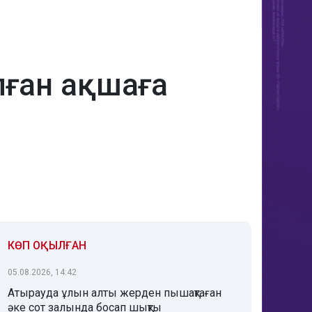
алған ақшаға
КӨП ОҚЫЛҒАН
05.08.2026, 14:42
Атырауда ұлын алты жерден пышақтаған
әке сот залында босап шықты