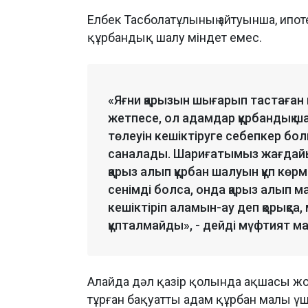
Елбек Тасболатұлының айтуынша, ипот
құрбандық шалу міндет емес.
«Яғни қарызын шығарып тастаған 
жетпесе, ол адамдар құрбандық ш
төлеуін кешіктіруге себепкер бо
саналады. Шариғатымыз жағдайы жо
қарыз алып құрбан шалуын құп көр
сенімді болса, онда қарыз алып 
кешіктіріп аламын-ау деп қорықса
құпталмайды», - дейді мүфтият м
Алайда дәл қазір қолында ақшасы жоқ
тұрған бақуатты адам құрбан малы үші