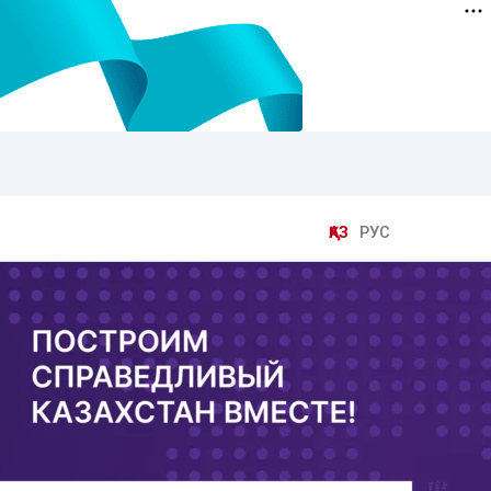
ҚАЗ
РУС