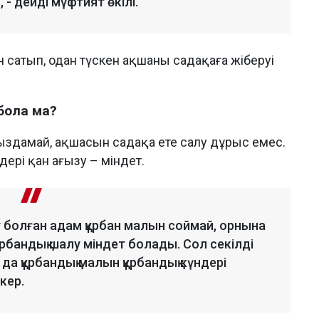
- дейді мүфтият өкілі.
 сатып, одан түскен ақшаны садақаға жіберуі
бола ма?
ыздамай, ақшасын садақа ете салу дұрыс емес.
ері қан ағызу – міндет.
 болған адам құрбан малын соймай, орнына
құрбандық шалу міндет болады. Сол секілді
 да құрбандық малын құрбандық күндері
кер.