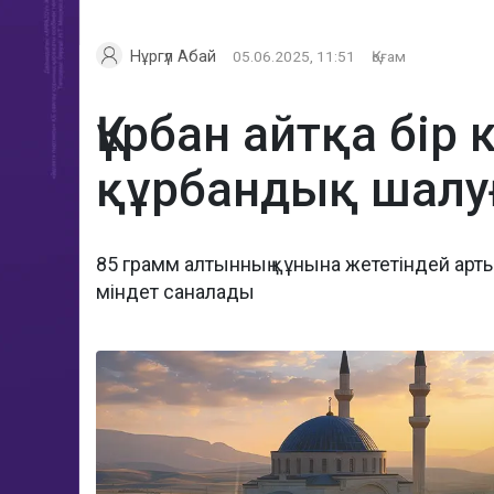
Нұргүл Абай
05.06.2025, 11:51
Қоғам
Құрбан айтқа бір
құрбандық шалу
85 грамм алтынның құнына жететіндей арт
міндет саналады