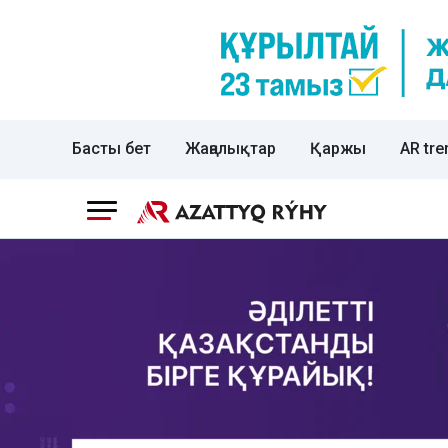
Басты бет
Жаңалықтар
Қаржы
AR tre