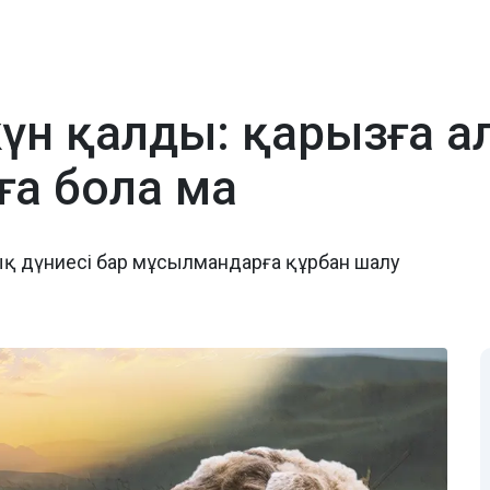
 күн қалды: қарызға 
ға бола ма
ық дүниесі бар мұсылмандарға құрбан шалу