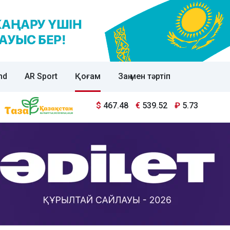
nd
AR Sport
Қоғам
Заң мен тәртіп
$
467.48
€
539.52
₽
5.73