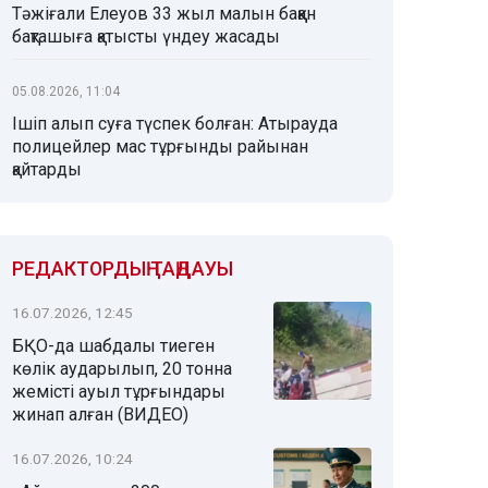
Тәжіғали Елеуов 33 жыл малын баққан
бақташыға қатысты үндеу жасады
05.08.2026, 11:04
Ішіп алып суға түспек болған: Атырауда
полицейлер мас тұрғынды райынан
қайтарды
РЕДАКТОРДЫҢ ТАҢДАУЫ
16.07.2026, 12:45
БҚО-да шабдалы тиеген
көлік аударылып, 20 тонна
жемісті ауыл тұрғындары
жинап алған (ВИДЕО)
16.07.2026, 10:24