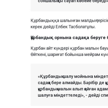
соншалықты сауап көбейе береді», 
Құрбандыққа шалынған малдың терісін
керек дейді Елбек Тасболатұлы.
Құрбандық орнына садақа беруге 
Құрбан айт күндері құрбан малын бау
Өйткені, шариғат бойынша мейрам күнд
«Құрбандық шалу мойнына міндет
садақа бере алмайды. Бәрібір де 
құрбандық малын алып қойған адам
шалуға міндеттеледі», - дейді спи