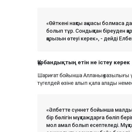
«Өйткені нақты ақшасы болмаса да,
болып тұр. Сондықтан біреуден қар
қарызын өтеуі керек», - дейді Ел
Құрбандықтың етін не істеу керек
Шариғат бойынша Алланың разылығы үш
түгелдей өзіне алып қала алады немес
«Әлбетте сүннет бойынша малдың е
бір бөлігін мұқтаждарға бөліп бері
мол амал болып есептеледі. Мұқт