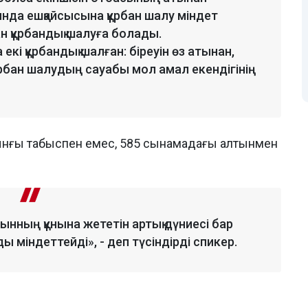
нда ешқайсысына құрбан шалу міндет
н құрбандық шалуға болады.
кі құрбандық шалған: біреуін өз атынан,
құрбан шалудың сауабы мол амал екендігінің
йынғы табыспен емес, 585 сынамадағы алтынмен
нның құнына жететін артық дүниесі бар
 міндеттейді», - деп түсіндірді спикер.