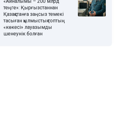
«Айналымы – 200 млрд
теңге»: Қырғызстаннан
Қазақстанға заңсыз темекі
тасыған қылмыстық топтың
«көкесі» лауазымды
шенеунік болған