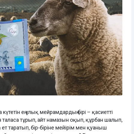
күтетін ең ұлық мейрамдардың бірі – қасиетті
 таласа тұрып, айт намазын оқып, құрбан шалып,
 таратып, бір-біріне мейірім мен қуаныш