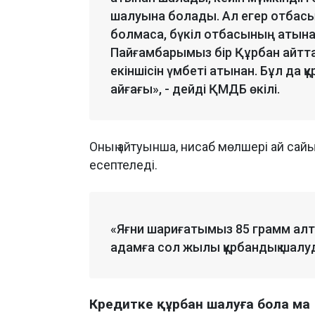
шалуына болады. Ал егер отбасы
болмаса, бүкіл отбасының атына
Пайғамбарымыз бір Құрбан айтта е
екіншісін үмбеті атынан. Бұл да 
айғағы», - дейді ҚМДБ өкілі.
Оның айтуынша, нисаб мөлшері ай са
есептеледі.
«Яғни шариғатымыз 85 грамм алты
адамға сол жылы құрбандық шалуды
Кредитке құрбан шалуға бола ма