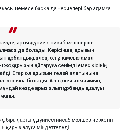
екасы немесе басқа да несиелері бар адамға
кезде, артық дүниесі нисаб мөлшеріне
алмаса да болады. Керісінше, қарызын
лып құрбандық шалса, ол ұнамсыз амал
қ, қарызын қайтаруға сенімді емес кісінің
мейді. Егер ол қарызын төлей алатынына
мал союына болады. Ал төлей алмаймын,
, мұндай кезде қарыз алып құрбандық шалуы
аманы.
, бірақ артық дүниесі нисаб мөлшеріне жетіп
н қарыз алуға міндеттеледі.