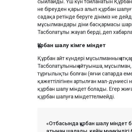
сыйлайды. Үш күн тойланатын Құрбан а
не біреуден қарыз алып құрбан шалуғ
садақа ретінде беруге дініміз не дей
мұсылмандары діни басқармасы шариғ
Тасболатұлы жауап берді, деп хабар
Құрбан шалу кімге міндет
Құрбан айт күндері мұсылманның атқар
Тасболатұлының айтуынша, мұсылман, 
тұрғылықты болған (яғни сапарда емес 
қажеттілігінен артылған мал-дүниесі 
құрбан шалу міндет болады. Егер жиға
құрбан шалуға міндеттелмейді.
«Отбасында құрбан шалу міндет 
атынан шалады, кейін мүмкіндігі