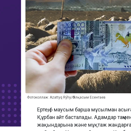
Фотоколлаж: Azattyq Rýhy/Әбілқасым Есентаев
Ертең, 6 маусым барша мұсылман асыға 
Құрбан айт басталады. Адамдар таңмен
жақындарына және мұқтаж жандарға ет