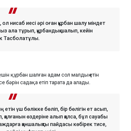
 ол нисаб иесі әрі оған құрбан шалу міндет
ыз ала тұрып, құрбандық шалып, кейін
бек Тасболатұлы.
ін құрбан шалған адам сол малдың етін
е бәрін садақа етіп тарата да алады.
тін үш бөлікке бөліп, бір бөлігін ет асып,
п, қалғанын өздеріне алып қалса, бұл сауабы
аждарға қаншалықты пайдасы көбірек тисе,