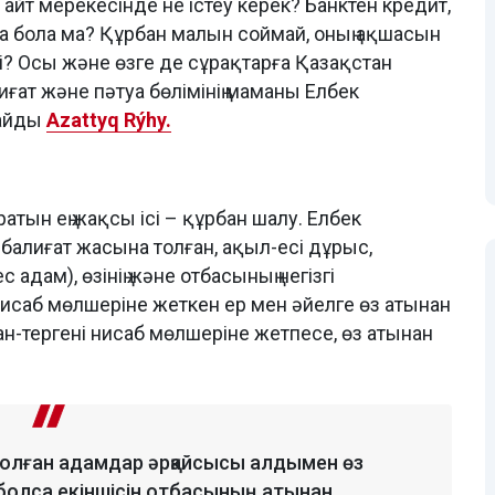
йт мерекесінде не істеу керек? Банктен кредит,
а бола ма? Құрбан малын соймай, оның ақшасын
ді? Осы және өзге де сұрақтарға Қазақстан
ат және пәтуа бөлімінің маманы Елбек
лайды
Azattyq Rýhy.
атын ең жақсы ісі – құрбан шалу. Елбек
балиғат жасына толған, ақыл-есі дұрыс,
адам), өзінің және отбасының негізгі
нисаб мөлшеріне жеткен ер мен әйелге өз атынан
н-тергені нисаб мөлшеріне жетпесе, өз атынан
болған адамдар әрқайсысы алдымен өз
 болса екіншісін отбасының атынан