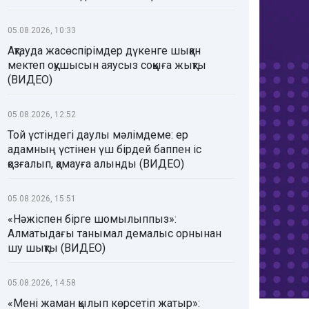
05.08.2026, 10:33
Ақтауда жасөспірімдер дүкенге шыққан
мектеп оқушысын аяусыз соққыға жықты
(ВИДЕО)
05.08.2026, 12:52
Той үстіндегі даулы мәлімдеме: ер
адамның үстінен үш бірдей баппен іс
қозғалып, қамауға алынды (ВИДЕО)
05.08.2026, 15:51
«Нәжіспен бірге шомылыппыз»:
Алматыдағы танымал демалыс орнынан
шу шықты (ВИДЕО)
05.08.2026, 14:58
«Мені жаман қылып көрсетіп жатыр»: