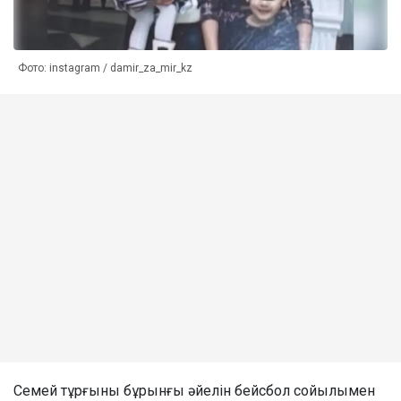
Фото: instagram / damir_za_mir_kz
Семей тұрғыны бұрынғы әйелін бейсбол сойылымен