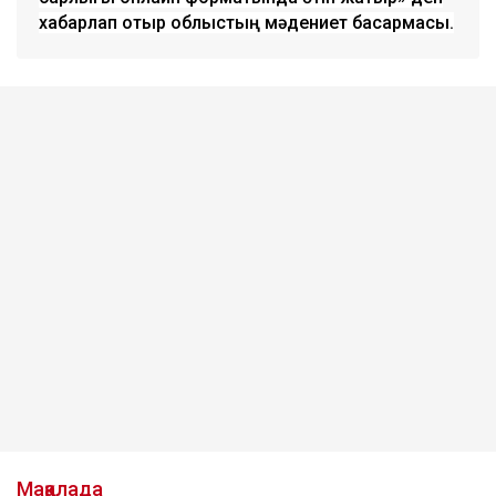
хабарлап отыр облыстың мәдениет басқармасы.
Мақалада