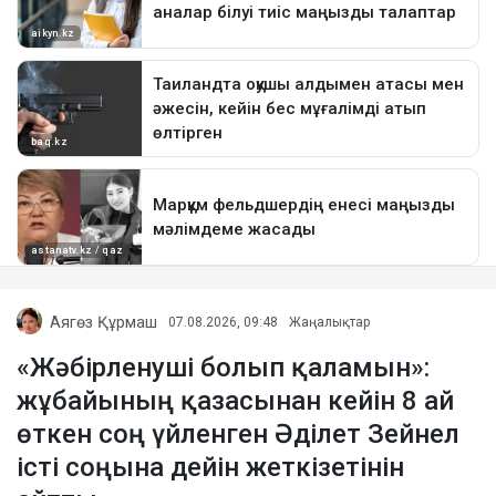
Аягөз Құрмаш
07.08.2026, 09:48
Жаңалықтар
«Жәбірленуші болып қаламын»:
жұбайының қазасынан кейін 8 ай
өткен соң үйленген Әділет Зейнел
істі соңына дейін жеткізетінін