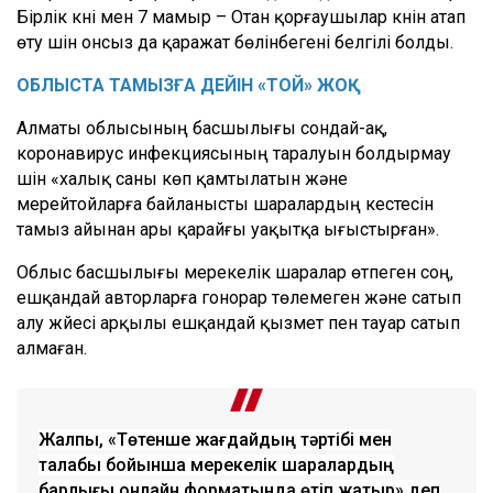
Бірлік күні мен 7 мамыр – Отан қорғаушылар күнін атап
өту үшін онсыз да қаражат бөлінбегені белгілі болды.
ОБЛЫСТА ТАМЫЗҒА ДЕЙІН «ТОЙ» ЖОҚ
Алматы облысының басшылығы сондай-ақ,
коронавирус инфекциясының таралуын болдырмау
үшін «халық саны көп қамтылатын және
мерейтойларға байланысты шаралардың кестесін
тамыз айынан ары қарайғы уақытқа ығыстырған».
Облыс басшылығы мерекелік шаралар өтпеген соң,
ешқандай авторларға гонорар төлемеген және сатып
алу жүйесі арқылы ешқандай қызмет пен тауар сатып
алмаған.
Жалпы, «Төтенше жағдайдың тәртібі мен
талабы бойынша мерекелік шаралардың
барлығы онлайн форматында өтіп жатыр» деп