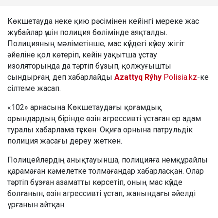
Көкшетауда неке қию рәсімінен кейінгі мереке жас
жұбайлар үшін полиция бөлімінде аяқталды.
Полицияның мәліметінше, мас күйдегі күйеу жігіт
әйеліне қол көтеріп, кейін уақытша ұстау
изоляторында да тәртіп бұзып, қолжуғышты
сындырған, деп хабарлайды
Azattyq Rýhy
Polisia.kz
-ке
сілтеме жасап.
«102» арнасына Көкшетаудағы қоғамдық
орындардың бірінде өзін агрессивті ұстаған ер адам
туралы хабарлама түскен. Оқиға орнына патрульдік
полиция жасағы дереу жеткен.
Полицейлердің анықтауынша, полицияға немқұрайлы
қарамаған кәмелетке толмағандар хабарласқан. Олар
тәртіп бұзған азаматты көрсетіп, оның мас күйде
болғанын, өзін агрессивті ұстап, жанындағы әйелді
ұрғанын айтқан.