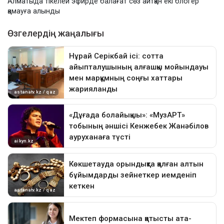
Алматыда тікелей эфирде балағат сөз айтқан екі блогер
қамауға алынды