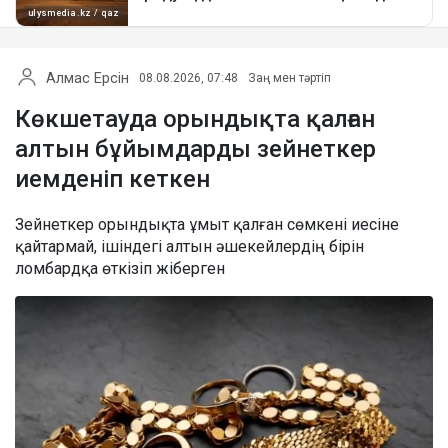
Алмас Ерсін
08.08.2026, 07:48
Заң мен тәртіп
Көкшетауда орындықта қалған
алтын бұйымдарды зейнеткер
иемденіп кеткен
Зейнеткер орындықта ұмыт қалған сөмкені иесіне
қайтармай, ішіндегі алтын әшекейлердің бірін
ломбардқа өткізіп жіберген