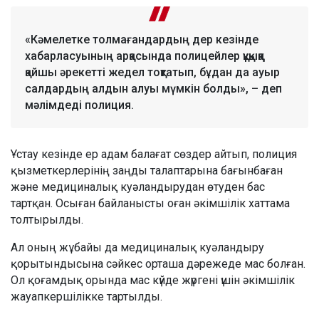
«Кәмелетке толмағандардың дер кезінде
хабарласуының арқасында полицейлер құқыққа
қайшы әрекетті жедел тоқтатып, бұдан да ауыр
салдардың алдын алуы мүмкін болды», – деп
мәлімдеді полиция.
Ұстау кезінде ер адам балағат сөздер айтып, полиция
қызметкерлерінің заңды талаптарына бағынбаған
және медициналық куәландырудан өтуден бас
тартқан. Осыған байланысты оған әкімшілік хаттама
толтырылды.
Ал оның жұбайы да медициналық куәландыру
қорытындысына сәйкес орташа дәрежеде мас болған.
Ол қоғамдық орында мас күйде жүргені үшін әкімшілік
жауапкершілікке тартылды.