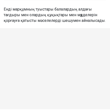
Енді марқұмның туыстары балалардың алдағы
тағдыры мен олардың құқықтары мен мүдделерін
қорғауға қатысты мәселелерді шешумен айналысады.