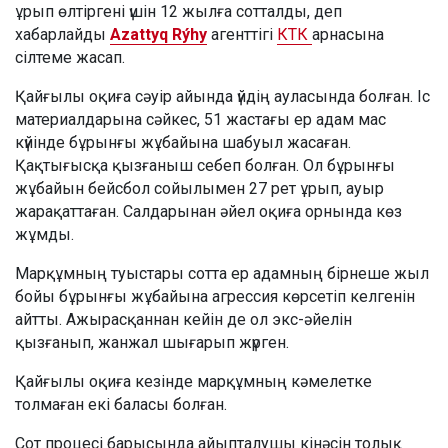
ұрып өлтіргені үшін 12 жылға сотталды, деп
хабарлайды
Azattyq Rýhy
агенттігі
КТК
арнасына
сілтеме жасап.
Қайғылы оқиға сәуір айында үйдің ауласында болған. Іс
материалдарына сәйкес, 51 жастағы ер адам мас
күйінде бұрынғы жұбайына шабуыл жасаған.
Қақтығысқа қызғаныш себеп болған. Ол бұрынғы
жұбайын бейсбол сойылымен 27 рет ұрып, ауыр
жарақаттаған. Салдарынан әйел оқиға орнында көз
жұмды.
Марқұмның туыстары сотта ер адамның бірнеше жыл
бойы бұрынғы жұбайына агрессия көрсетіп келгенін
айтты. Ажырасқаннан кейін де ол экс-әйелін
қызғанып, жанжал шығарып жүрген.
Қайғылы оқиға кезінде марқұмның кәмелетке
толмаған екі баласы болған.
Сот процесі барысында айыпталушы кінәсін толық