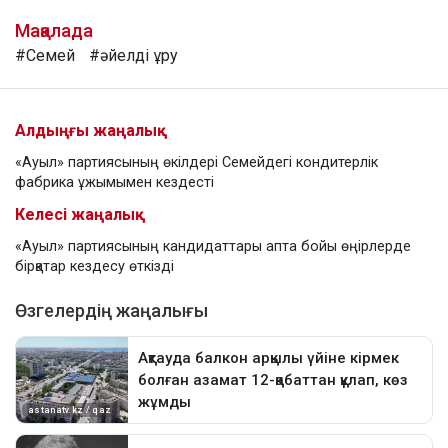
Мақалада
#Семей
#әйелді ұру
Алдыңғы жаңалық
«Ауыл» партиясының өкілдері Семейдегі кондитерлік
фабрика ұжымымен кездесті
Келесі жаңалық
«Ауыл» партиясының кандидаттары апта бойы өңірлерде
бірқатар кездесу өткізді