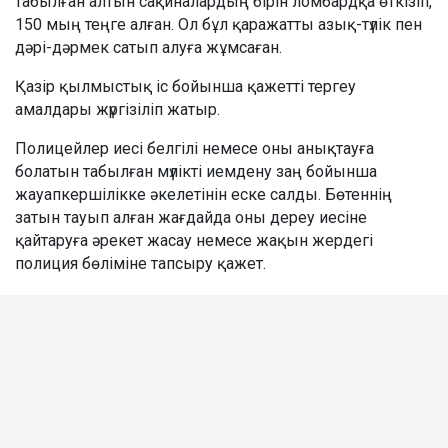
табылған алтын сақиналардың бірін ломбардқа өткізіп,
150 мың теңге алған. Ол бұл қаражатты азық-түлік пен
дәрі-дәрмек сатып алуға жұмсаған.
Қазір қылмыстық іс бойынша қажетті тергеу
амалдары жүргізіліп жатыр.
Полицейлер иесі белгілі немесе оны анықтауға
болатын табылған мүлікті иемдену заң бойынша
жауапкершілікке әкелетінін еске салды. Бөтеннің
затын тауып алған жағдайда оны дереу иесіне
қайтаруға әрекет жасау немесе жақын жердегі
полиция бөліміне тапсыру қажет.