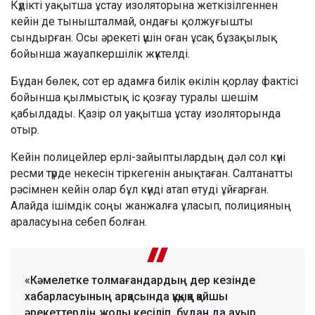
Күдікті уақытша ұстау изоляторына жеткізілгеннен
кейін де тынышталмай, ондағы қолжуғышты
сындырған. Осы әрекеті үшін оған ұсақ бұзақылық
бойынша жауапкершілік жүктелді.
Бұдан бөлек, сот ер адамға билік өкілін қорлау фактісі
бойынша қылмыстық іс қозғау туралы шешім
қабылдады. Қазір ол уақытша ұстау изоляторында
отыр.
Кейін полицейлер ерлі-зайыптылардың дәл сол күні
ресми түрде некесін тіркегенін анықтаған. Салтанатты
рәсімнен кейін олар бұл күнді атап өтуді ұйғарған.
Алайда ішімдік соңы жанжалға ұласып, полицияның
араласуына себеп болған.
«Кәмелетке толмағандардың дер кезінде
хабарласуының арқасында құқыққа қайшы
әрекеттердің жолы кесіліп, бұдан да ауыр