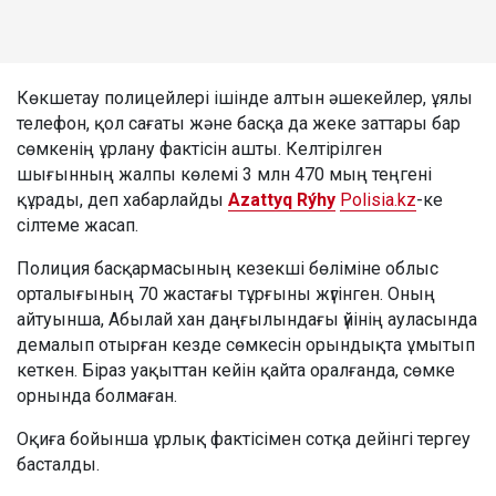
Көкшетау полицейлері ішінде алтын әшекейлер, ұялы
телефон, қол сағаты және басқа да жеке заттары бар
сөмкенің ұрлану фактісін ашты. Келтірілген
шығынның жалпы көлемі 3 млн 470 мың теңгені
құрады, деп хабарлайды
Azattyq Rýhy
Polisia.kz
-ке
сілтеме жасап.
Полиция басқармасының кезекші бөліміне облыс
орталығының 70 жастағы тұрғыны жүгінген. Оның
айтуынша, Абылай хан даңғылындағы үйінің ауласында
демалып отырған кезде сөмкесін орындықта ұмытып
кеткен. Біраз уақыттан кейін қайта оралғанда, сөмке
орнында болмаған.
Оқиға бойынша ұрлық фактісімен сотқа дейінгі тергеу
басталды.