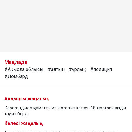
Мақалада
#Ақмола облысы
#алтын
#ұрлық
#полиция
#Ломбард
Алдыңғы жаңалық
Қарағандыда қызметтік ит жоғалып кеткен 18 жастағы қызды
тауып берді
Келесі жаңалық