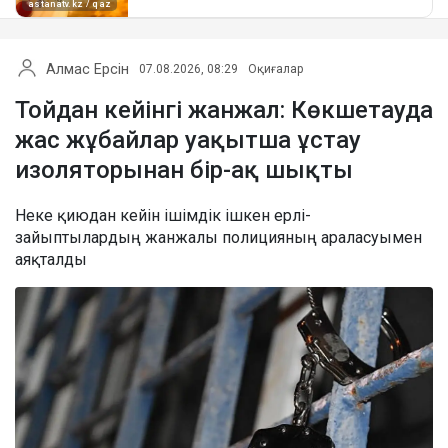
Алмас Ерсін
07.08.2026, 08:29
Оқиғалар
Тойдан кейінгі жанжал: Көкшетауда
жас жұбайлар уақытша ұстау
изоляторынан бір-ақ шықты
Неке қиюдан кейін ішімдік ішкен ерлі-
зайыптылардың жанжалы полицияның араласуымен
аяқталды