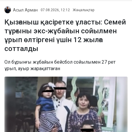
Асыл Арман
07.08.2026, 12:12
Жаңалықтар
Қызғаныш қасіретке ұласты: Семей
тұрғыны экс-жұбайын сойылмен
ұрып өлтіргені үшін 12 жылға
сотталды
Ол бұрынғы жұбайын бейсбол сойылымен 27 рет
ұрып, ауыр жарақаттаған