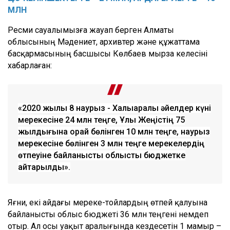
МЛН
Ресми сауалымызға жауап берген Алматы
облысының Мәдениет, архивтер және құжаттама
басқармасының басшысы Көлбаев мырза келесіні
хабарлаған:
«2020 жылы 8 наурыз - Халықаралық әйелдер күні
мерекесіне 24 млн теңге, Ұлы Жеңістің 75
жылдығына орай бөлінген 10 млн теңге, наурыз
мерекесіне бөлінген 3 млн теңге мерекелердің
өтпеуіне байланысты облыстық бюджетке
қайтарылды».
Яғни, екі айдағы мереке-тойлардың өтпей қалуына
байланысты облыс бюджеті 36 млн теңгені үнемдеп
отыр. Ал осы уақыт аралығында кездесетін 1 мамыр –