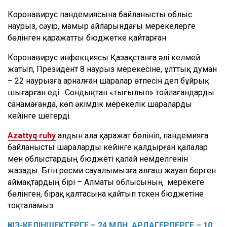
Коронавирус пандемиясына байланысты облыс
наурыз, сәуір, мамыр айларындағы мерекелерге
бөлінген қаражатты бюджетке қайтарған
Коронавирус инфекциясы Қазақстанға әлі келмей
жатып, Президент 8 наурыз мерекесіне, ұлттық думан
– 22 наурызға арналған шаралар өтпесін деп бұйрық
шығарған еді. Сондықтан «тығылып» тойлағандарды
санамағанда, көп әкімдік мерекелік шараларды
кейінге шегерді.
Аzattyq ruhy
алдын ала қаражат бөлініп, пандемияға
байланысты шараларды кейінге қалдырған қалалар
мен облыстардың бюджеті қалай үнемделгенін
жазады. Бүгін ресми сауалымызға алғаш жауап берген
аймақтардың бірі – Алматы облысының мерекеге
бөлінген, бірақ қалтасына қайтып түскен бюджетіне
тоқталамыз.
ҚЫЗ-КЕЛІНШЕКТЕРГЕ – 24 МЛН, АРДАГЕРЛЕРГЕ – 10