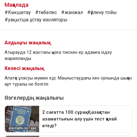
Мақалада
#Көкшетау
#төбелес
#жанжал
#үйлену тойы
#уақытша ұстау изоляторы
Алдыңғы жаңалық
Атырауда 12 жастағы қызға тиіскен ер адамға іздеу
жарияланды
Келесі жаңалық
Апатқа ұласуы мүмкін еді: Маңғыстаудағы кен орнында шыққан
өрт туралы не белгілі