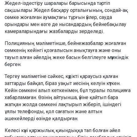
Жедел-іздестіру шаралары барысында тәртіп
сақшылары Жедел басқару орталығының, сондай-ақ
сөмке жоғалған аумақтағы тұрғын үйлер, сауда
орындары мен өзге де нысандардың бейнебақылау
камераларындағы жазбаларды зерделеді.
Полицияның мәліметінше, бейнежазбалар жоғалған
сөмкенің кейінгі қозғалысын анықтауға және оны
тауып алған әйелдің жеке басын белгілеуге мүмкіндік
берген.
Тергеу мәліметіне сәйкес, күдікті қараусыз қалған
заттарды байқап, біраз уақыт иесінің келуін күткен.
Кейін сөмкені алып кеткенімен, бұл туралы полицияға
хабарламаған. Өзінің айтуынша, үйіне қайтып бара
жатқан жолда сөмкені лақтырып жіберіп, ішіндегі
ұялы телефонды, қол сағатын және алтын
әшекейлерді өзінде қалдырған.
Келесі күні қаржылық қиындыққа тап болған әйел