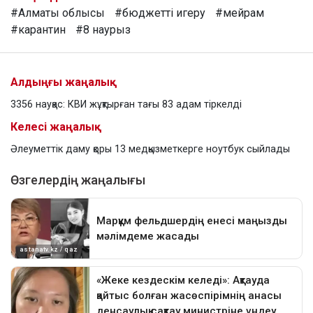
#Алматы облысы
#бюджетті игеру
#мейрам
#карантин
#8 наурыз
Алдыңғы жаңалық
3356 науқас: КВИ жұқтырған тағы 83 адам тіркелді
Келесі жаңалық
Әлеуметтік даму қоры 13 медқызметкерге ноутбук сыйлады