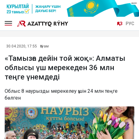
ҚАЗ
РУС
30.04.2020, 17:55
Қоғам
«Тамызға дейін той жоқ»: Алматы
облысы үш мерекеден 36 млн
теңге үнемдеді
Облыс 8 наурызды мерекелеу үшін 24 млн теңге
бөлген