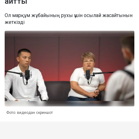
айтты
Ол марқұм жұбайының рухы үшін осылай жасайтынын
жеткізді
Фото: видеодан скриншот