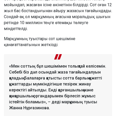
мойындап, жасаған ісіне өкінетінін білдірді. Сот оған 12
жыл бас бостандығынан айыру жазасын тағайындады.
Сондай-ақ ол марқұмның ағасына моральдық шығын
ретінде 10 миллион теңге өтемақы төлеуге
міндеттелді.
Марқұмның туыстары сот шешіміне
қанағаттанатынын жеткізді.
«Мен соттың бұл шешімімен толықтай келісемін.
Себебі біз дәл осындай жаза тағайындалуын
қаладық. Балаларға қатысты сотта барлық қажетті
құжаттарды мүмкіндігінше тезірек жинау
керектігі айтылды. Енді қорғаншылық және
қамқоршылық органдарымен бірлесіп жұмыс
істейтін боламыз», – деді марқұмның туысы
Жанна Нұрғазинова.