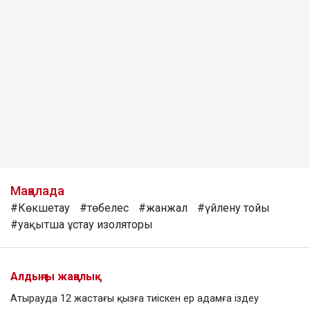
Мақалада
#Көкшетау
#төбелес
#жанжал
#үйлену тойы
#уақытша ұстау изоляторы
Алдыңғы жаңалық
Атырауда 12 жастағы қызға тиіскен ер адамға іздеу