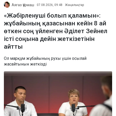
Аягөз Құрмаш
07.08.2026, 09:48
Жаңалықтар
«Жәбірленуші болып қаламын»:
жұбайының қазасынан кейін 8 ай
өткен соң үйленген Әділет Зейнел
істі соңына дейін жеткізетінін
айтты
Ол марқұм жұбайының рухы үшін осылай
жасайтынын жеткізді