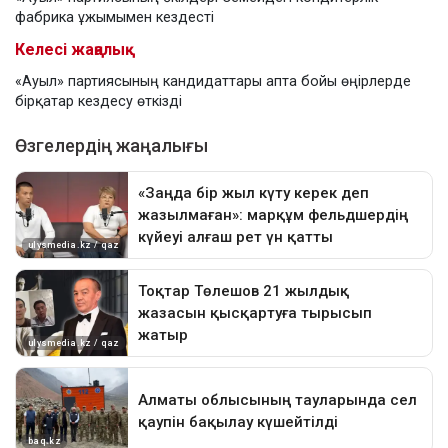
фабрика ұжымымен кездесті
Келесі жаңалық
«Ауыл» партиясының кандидаттары апта бойы өңірлерде
бірқатар кездесу өткізді