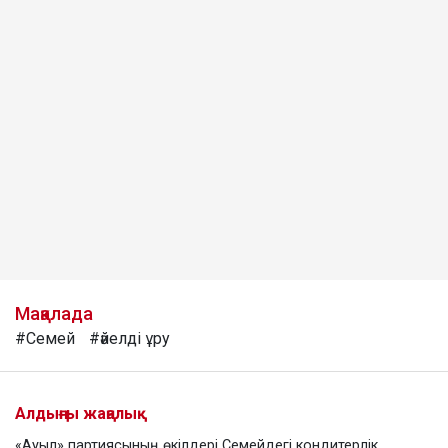
Мақалада
#Семей
#әйелді ұру
Алдыңғы жаңалық
«Ауыл» партиясының өкілдері Семейдегі кондитерлік