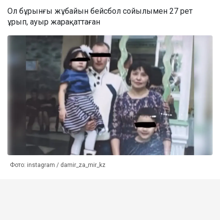
Ол бұрынғы жұбайын бейсбол сойылымен 27 рет
ұрып, ауыр жарақаттаған
Фото: instagram / damir_za_mir_kz