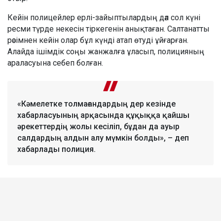
Кейін полицейлер ерлі-зайыптылардың дәл сол күні
ресми түрде некесін тіркегенін анықтаған. Салтанатты
рәсімнен кейін олар бұл күнді атап өтуді ұйғарған.
Алайда ішімдік соңы жанжалға ұласып, полицияның
араласуына себеп болған.
«Кәмелетке толмағандардың дер кезінде
хабарласуының арқасында құқыққа қайшы
әрекеттердің жолы кесіліп, бұдан да ауыр
салдардың алдын алу мүмкін болды», – деп
хабарлады полиция.