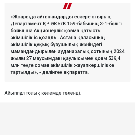
«Жоғарыда айтылғандарды ескере отырып,
Департамент ҚР ӘҚБтК 159-бабының 3-1-бөлігі
бойынша Акционерлік қоғамға қатысты
әкімшілік іс қозғады. Астана қаласының
әкімшілік құқық бұзушылық жөніндегі
мамандандырылған ауданаралық сотының 2024
жылғы 27 маусымдағы қаулысымен қоғам 539,4
млн теңге сомаға әкімшілік жауапкершілікке
тартылды», - делінген ақпаратта.
Айыппұл толық көлемде төленді.