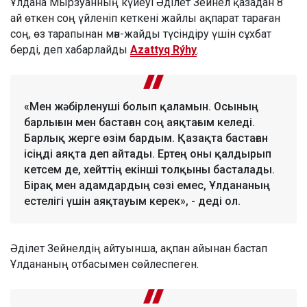
Ұлдана Мырзуанның күйеуі Әділет Зейнел қазадан 8
ай өткен соң үйленіп кеткені жайлы ақпарат тараған
соң, өз тарапынан мән-жайды түсіндіру үшін сұхбат
берді, деп хабарлайды
Azattyq Rýhy
.
«Мен жәбірленуші болып қаламын. Осының
барлығын мен бастаған соң аяқтағым келеді.
Барлық жерге өзім бардым. Қазақта бастаған
ісіңді аяқта деп айтады. Ертең оны қалдырып
кетсем де, хейттің екінші толқыны басталады.
Бірақ мен адамдардың сөзі емес, Ұлдананың
естелігі үшін аяқтауым керек», - деді ол.
Әділет Зейнелдің айтуынша, ақпан айынан бастап
Ұлдананың отбасымен сөйлеспеген.