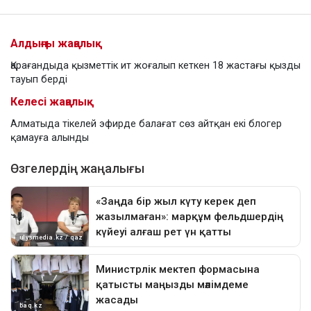
Алдыңғы жаңалық
Қарағандыда қызметтік ит жоғалып кеткен 18 жастағы қызды
тауып берді
Келесі жаңалық
Алматыда тікелей эфирде балағат сөз айтқан екі блогер
қамауға алынды