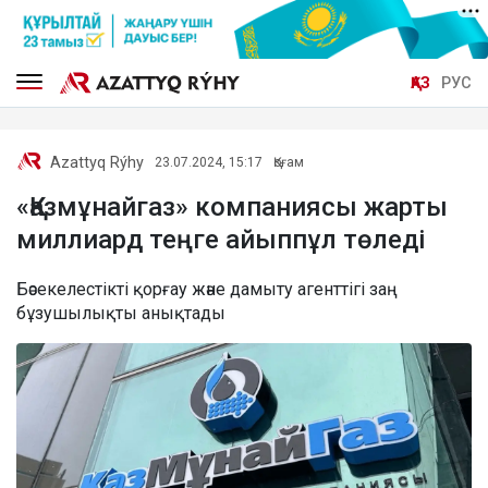
ҚАЗ
РУС
Azattyq Rýhy
23.07.2024, 15:17
Қоғам
«Қазмұнайгаз» компаниясы жарты
миллиард теңге айыппұл төледі
Бәсекелестікті қорғау және дамыту агенттігі заң
бұзушылықты анықтады