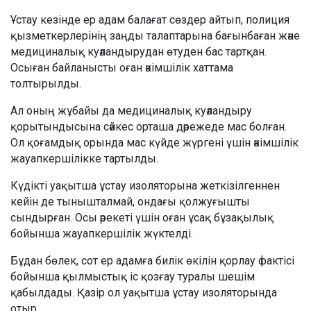
Ұстау кезінде ер адам балағат сөздер айтып, полиция
қызметкерлерінің заңды талаптарына бағынбаған және
медициналық куәландырудан өтуден бас тартқан.
Осыған байланысты оған әкімшілік хаттама
толтырылды.
Ал оның жұбайы да медициналық куәландыру
қорытындысына сәйкес орташа дәрежеде мас болған.
Ол қоғамдық орында мас күйде жүргені үшін әкімшілік
жауапкершілікке тартылды.
Күдікті уақытша ұстау изоляторына жеткізілгеннен
кейін де тынышталмай, ондағы қолжуғышты
сындырған. Осы әрекеті үшін оған ұсақ бұзақылық
бойынша жауапкершілік жүктелді.
Бұдан бөлек, сот ер адамға билік өкілін қорлау фактісі
бойынша қылмыстық іс қозғау туралы шешім
қабылдады. Қазір ол уақытша ұстау изоляторында
отыр.