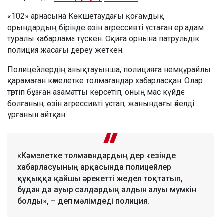
«102» арнасына Көкшетаудағы қоғамдық
орындардың бірінде өзін агрессивті ұстаған ер адам
туралы хабарлама түскен. Оқиға орнына патрульдік
полиция жасағы дереу жеткен.
Полицейлердің анықтауынша, полицияға немқұрайлы
қарамаған кәмелетке толмағандар хабарласқан. Олар
тәртіп бұзған азаматты көрсетіп, оның мас күйде
болғанын, өзін агрессивті ұстап, жанындағы әйелді
ұрғанын айтқан.
«Кәмелетке толмағандардың дер кезінде
хабарласуының арқасында полицейлер
құқыққа қайшы әрекетті жедел тоқтатып,
бұдан да ауыр салдардың алдын алуы мүмкін
болды», – деп мәлімдеді полиция.