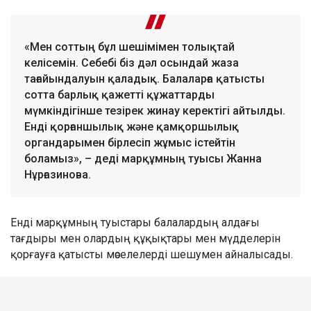
«Мен соттың бұл шешімімен толықтай
келісемін. Себебі біз дәл осындай жаза
тағайындалуын қаладық. Балаларға қатысты
сотта барлық қажетті құжаттарды
мүмкіндігінше тезірек жинау керектігі айтылды.
Енді қорғаншылық және қамқоршылық
органдарымен бірлесіп жұмыс істейтін
боламыз», – деді марқұмның туысы Жанна
Нұрғазинова.
Енді марқұмның туыстары балалардың алдағы
тағдыры мен олардың құқықтары мен мүдделерін
қорғауға қатысты мәселелерді шешумен айналысады.