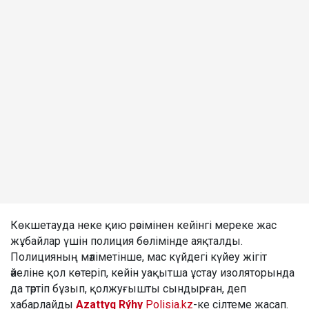
Көкшетауда неке қию рәсімінен кейінгі мереке жас
жұбайлар үшін полиция бөлімінде аяқталды.
Полицияның мәліметінше, мас күйдегі күйеу жігіт
әйеліне қол көтеріп, кейін уақытша ұстау изоляторында
да тәртіп бұзып, қолжуғышты сындырған, деп
хабарлайды
Azattyq Rýhy
Polisia.kz
-ке сілтеме жасап.