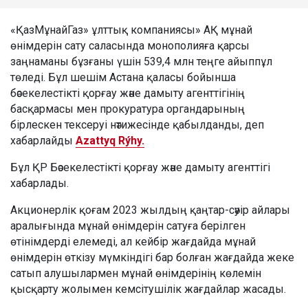
«ҚазМұнайГаз» ұлттық компаниясы» АҚ мұнай
өнімдерін сату саласында монополияға қарсы
заңнаманы бұзғаны үшін 539,4 млн теңге айыппұл
төледі. Бұл шешім Астана қаласы бойынша
бәсекелестікті қорғау және дамыту агенттігінің
басқармасы мен прокуратура органдарының
бірлескен тексеруі нәтижесінде қабылданды, деп
хабарлайды
Azattyq Rýhy.
Бұл ҚР Бәсекелестікті қорғау және дамыту агенттігі
хабарлады.
Акционерлік қоғам 2023 жылдың қаңтар-сәуір айлары
аралығында мұнай өнімдерін сатуға берілген
өтінімдерді елемеді, ал кейбір жағдайда мұнай
өнімдерін өткізу мүмкіндігі бар болған жағдайда жеке
сатып алушылармен мұнай өнімдерінің көлемін
қысқарту жолымен кемсітушілік жағдайлар жасады.