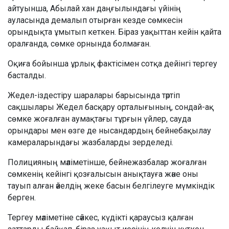
айтуынша, Абылай хан даңғылындағы үйінің
ауласында демалып отырған кезде сөмкесін
орындықта ұмытып кеткен. Біраз уақыттан кейін қайта
оралғанда, сөмке орнында болмаған.
Оқиға бойынша ұрлық фактісімен сотқа дейінгі тергеу
басталды.
Жедел-іздестіру шаралары барысында тәртіп
сақшылары Жедел басқару орталығының, сондай-ақ
сөмке жоғалған аумақтағы тұрғын үйлер, сауда
орындары мен өзге де нысандардың бейнебақылау
камераларындағы жазбаларды зерделеді.
Полицияның мәліметінше, бейнежазбалар жоғалған
сөмкенің кейінгі қозғалысын анықтауға және оны
тауып алған әйелдің жеке басын белгілеуге мүмкіндік
берген.
Тергеу мәліметіне сәйкес, күдікті қараусыз қалған