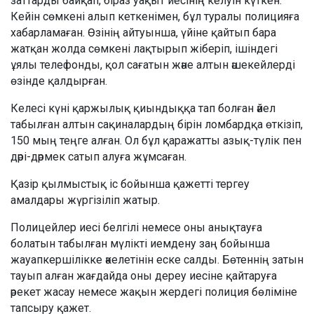
заттарды байқап, біраз уақыт иесінің келуін күткен.
Кейін сөмкені алып кеткенімен, бұл туралы полицияға
хабарламаған. Өзінің айтуынша, үйіне қайтып бара
жатқан жолда сөмкені лақтырып жіберіп, ішіндегі
ұялы телефонды, қол сағатын және алтын әшекейлерді
өзінде қалдырған.
Келесі күні қаржылық қиындыққа тап болған әйел
табылған алтын сақиналардың бірін ломбардқа өткізіп,
150 мың теңге алған. Ол бұл қаражатты азық-түлік пен
дәрі-дәрмек сатып алуға жұмсаған.
Қазір қылмыстық іс бойынша қажетті тергеу
амалдары жүргізіліп жатыр.
Полицейлер иесі белгілі немесе оны анықтауға
болатын табылған мүлікті иемдену заң бойынша
жауапкершілікке әкелетінін еске салды. Бөтеннің затын
тауып алған жағдайда оны дереу иесіне қайтаруға
әрекет жасау немесе жақын жердегі полиция бөліміне
тапсыру қажет.