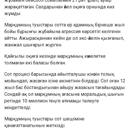
жұбайын бейсбол сойылымен 27 рет ұрып, ауыр
жарақаттаған. Салдарынан әйел оқиға орнында көз
жұмды.
Марқұмның туыстары сотта ер адамның бірнеше жыл
бойы бұрынғы жұбайына агрессия көрсетіп келгенін
айтты. Ажырасқаннан кейін де ол экс-әйелін қызғанып,
жанжал шығарып жүрген.
Қайғылы оқиға кезінде марқұмның кәмелетке
толмаған екі баласы болған.
Сот процесі барысында айыпталушы кінәсін толық
мойындап, жасаған ісіне өкінетінін білдірді. Сот оған 12
жыл бас бостандығынан айыру жазасын тағайындады.
Сондай-ақ ол марқұмның ағасына моральдық шығын
ретінде 10 миллион теңге өтемақы төлеуге
міндеттелді.
Марқұмның туыстары сот шешіміне
қанағаттанатынын жеткізді.