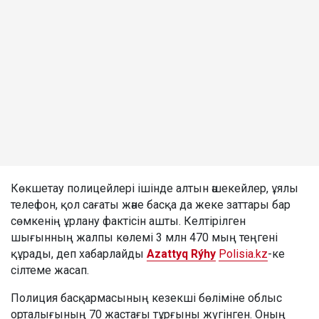
Көкшетау полицейлері ішінде алтын әшекейлер, ұялы
телефон, қол сағаты және басқа да жеке заттары бар
сөмкенің ұрлану фактісін ашты. Келтірілген
шығынның жалпы көлемі 3 млн 470 мың теңгені
құрады, деп хабарлайды
Azattyq Rýhy
Polisia.kz
-ке
сілтеме жасап.
Полиция басқармасының кезекші бөліміне облыс
орталығының 70 жастағы тұрғыны жүгінген. Оның