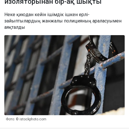
изоляторынан бір-ақ шықты
Неке қиюдан кейін ішімдік ішкен ерлі-
зайыптылардың жанжалы полицияның араласуымен
аяқталды
Фото: © istockphoto.com