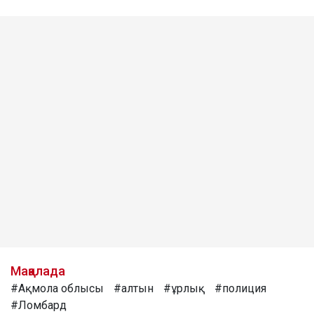
Мақалада
#Ақмола облысы
#алтын
#ұрлық
#полиция
#Ломбард