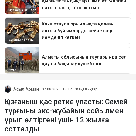
Асыл Арман
07.08.2026, 12:12
Жаңалықтар
Қызғаныш қасіретке ұласты: Семей
тұрғыны экс-жұбайын сойылмен
ұрып өлтіргені үшін 12 жылға
сотталды