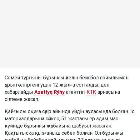
Семей тұрғыны бұрынғы әйелін бейсбол сойылымен
ұрып өлтіргені үшін 12 жылға сотталды, деп
хабарлайды
Azattyq Rýhy
агенттігі
КТК
арнасына
сілтеме жасап.
Қайғылы оқиға сәуір айында үйдің ауласында болған. Іс
материалдарына сәйкес, 51 жастағы ер адам мас
күйінде бұрынғы жұбайына шабуыл жасаған.
Қақтығысқа қызғаныш себеп болған. Ол бұрынғы