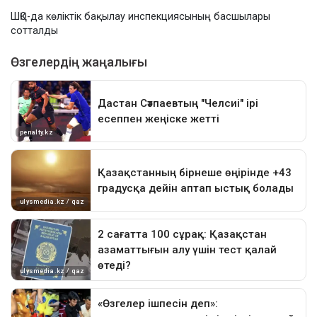
ШҚО-да көліктік бақылау инспекциясының басшылары
сотталды