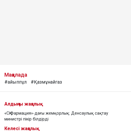
Мақалада
#айыппұл
#Қазмұнайгаз
Алдыңғы жаңалық
«СҚ-Фармация»-дағы жемқорлық: Денсаулық сақтау
министрі пікір білдірді
Келесі жаңалық