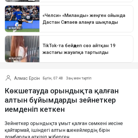
Алмас Ерсін
Бүгін, 07:48
Заң мен тәртіп
Көкшетауда орындықта қалған
алтын бұйымдарды зейнеткер
иемденіп кеткен
Зейнеткер орындықта ұмыт қалған сөмкені иесіне
қайтармай, ішіндегі алтын әшекейлердің бірін
ломбардқа өткізіп жіберген