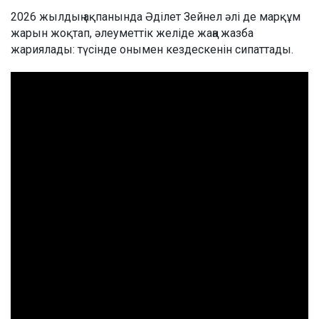
2026 жылдың ақпанында Әділет Зейнел әлі де марқұм
жарын жоқтап, әлеуметтік желіде жаңа жазба
жариялады: түсінде онымен кездескенін сипаттады.