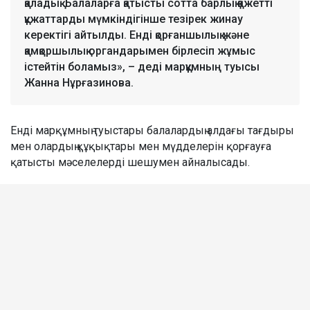
қаладық. Балаларға қатысты сотта барлық қажетті
құжаттарды мүмкіндігінше тезірек жинау
керектігі айтылды. Енді қорғаншылық және
қамқоршылық органдарымен бірлесіп жұмыс
істейтін боламыз», – деді марқұмның туысы
Жанна Нұрғазинова.
Енді марқұмның туыстары балалардың алдағы тағдыры
мен олардың құқықтары мен мүдделерін қорғауға
қатысты мәселелерді шешумен айналысады.