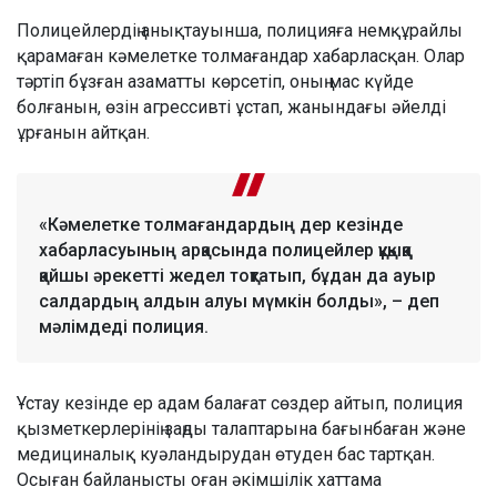
Полицейлердің анықтауынша, полицияға немқұрайлы
қарамаған кәмелетке толмағандар хабарласқан. Олар
тәртіп бұзған азаматты көрсетіп, оның мас күйде
болғанын, өзін агрессивті ұстап, жанындағы әйелді
ұрғанын айтқан.
«Кәмелетке толмағандардың дер кезінде
хабарласуының арқасында полицейлер құқыққа
қайшы әрекетті жедел тоқтатып, бұдан да ауыр
салдардың алдын алуы мүмкін болды», – деп
мәлімдеді полиция.
Ұстау кезінде ер адам балағат сөздер айтып, полиция
қызметкерлерінің заңды талаптарына бағынбаған және
медициналық куәландырудан өтуден бас тартқан.
Осыған байланысты оған әкімшілік хаттама