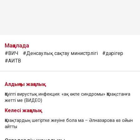
Мақалада
#ВИЧ
#Денсаулық сақтау министрлігі
#дәрігер
#АИТВ
Алдыңғы жаңалық
Қауіпті вирустық инфекция: «ақ өкпе синдромы» Қазақстанға
жетті ме (ВИДЕО)
Келесі жаңалық
Қазақтардың шегіртке жеуіне бола ма – Әлназарова өз ойын
айтты