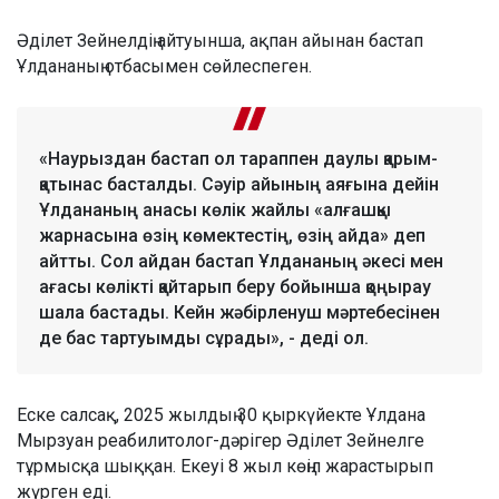
Әділет Зейнелдің айтуынша, ақпан айынан бастап
Ұлдананың отбасымен сөйлеспеген.
«Наурыздан бастап ол тараппен даулы қарым-
қатынас басталды. Сәуір айының аяғына дейін
Ұлдананың анасы көлік жайлы «алғашқы
жарнасына өзің көмектестің, өзің айда» деп
айтты. Сол айдан бастап Ұлдананың әкесі мен
ағасы көлікті қайтарып беру бойынша қоңырау
шала бастады. Кейн жәбірленуш мәртебесінен
де бас тартуымды сұрады», - деді ол.
Еске салсақ, 2025 жылдың 30 қыркүйекте Ұлдана
Мырзуан реабилитолог-дәрігер Әділет Зейнелге
тұрмысқа шыққан. Екеуі 8 жыл көңіл жарастырып
жүрген еді.