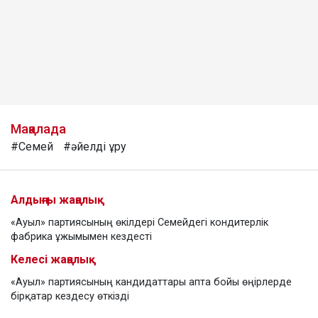
Мақалада
#Семей
#әйелді ұру
Алдыңғы жаңалық
«Ауыл» партиясының өкілдері Семейдегі кондитерлік
фабрика ұжымымен кездесті
Келесі жаңалық
«Ауыл» партиясының кандидаттары апта бойы өңірлерде
бірқатар кездесу өткізді