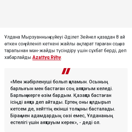
Ұлдана Мырзуанның күйеуі Әділет Зейнел қазадан 8 ай
өткен соң үйленіп кеткені жайлы ақпарат тараған соң, өз
тарапынан мән-жайды түсіндіру үшін сұхбат берді, деп
хабарлайды
Azattyq Rýhy
.
«Мен жәбірленуші болып қаламын. Осының
барлығын мен бастаған соң аяқтағым келеді.
Барлық жерге өзім бардым. Қазақта бастаған
ісіңді аяқта деп айтады. Ертең оны қалдырып
кетсем де, хейттің екінші толқыны басталады.
Бірақ мен адамдардың сөзі емес, Ұлдананың
естелігі үшін аяқтауым керек», - деді ол.