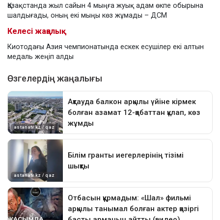
Қазақстанда жыл сайын 4 мыңға жуық адам өкпе обырына
шалдығады, оның екі мыңы көз жұмады – ДСМ
Келесі жаңалық
Киотодағы Азия чемпионатында ескек есушілер екі алтын
медаль жеңіп алды