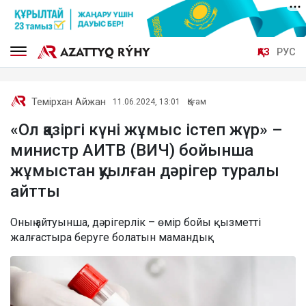
ҚАЗ
РУС
Темірхан Айжан
11.06.2024, 13:01
Қоғам
«Ол қазіргі күні жұмыс істеп жүр» –
министр АИТВ (ВИЧ) бойынша
жұмыстан қуылған дәрігер туралы
айтты
Оның айтуынша, дәрігерлік – өмір бойы қызметті
жалғастыра беруге болатын мамандық