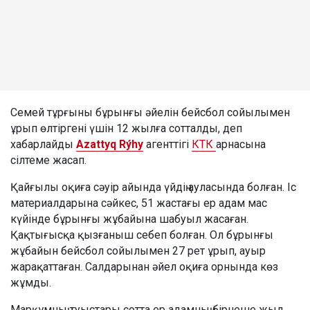
Семей тұрғыны бұрынғы әйелін бейсбол сойылымен
ұрып өлтіргені үшін 12 жылға сотталды, деп
хабарлайды
Azattyq Rýhy
агенттігі
КТК
арнасына
сілтеме жасап.
Қайғылы оқиға сәуір айында үйдің ауласында болған. Іс
материалдарына сәйкес, 51 жастағы ер адам мас
күйінде бұрынғы жұбайына шабуыл жасаған.
Қақтығысқа қызғаныш себеп болған. Ол бұрынғы
жұбайын бейсбол сойылымен 27 рет ұрып, ауыр
жарақаттаған. Салдарынан әйел оқиға орнында көз
жұмды.
Марқұмның туыстары сотта ер адамның бірнеше жыл