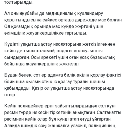
толтырылды.
Ал оның жұбайы да медициналық куәландыру
қорытындысына сәйкес орташа дәрежеде мас болған.
Ол қоғамдық орында мас күйде жүргені үшін
әкімшілік жауапкершілікке тартылды.
Күдікті уақытша ұстау изоляторына жеткізілгеннен
кейін де тынышталмай, ондағы қолжуғышты
сындырған. Осы әрекеті үшін оған ұсақ бұзақылық
бойынша жауапкершілік жүктелді.
Бұдан бөлек, сот ер адамға билік өкілін қорлау фактісі
бойынша қылмыстық іс қозғау туралы шешім
қабылдады. Қазір ол уақытша ұстау изоляторында
отыр.
Кейін полицейлер ерлі-зайыптылардың дәл сол күні
ресми түрде некесін тіркегенін анықтаған. Салтанатты
рәсімнен кейін олар бұл күнді атап өтуді ұйғарған.
Алайда ішімдік соңы жанжалға ұласып, полицияның