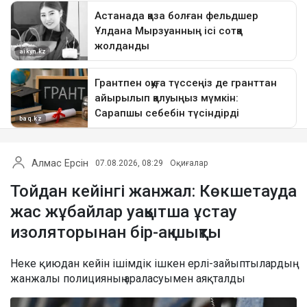
Алмас Ерсін
07.08.2026, 08:29
Оқиғалар
Тойдан кейінгі жанжал: Көкшетауда
жас жұбайлар уақытша ұстау
изоляторынан бір-ақ шықты
Неке қиюдан кейін ішімдік ішкен ерлі-зайыптылардың
жанжалы полицияның араласуымен аяқталды