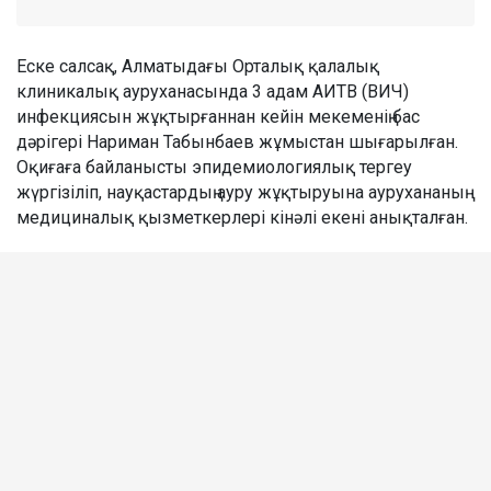
Еске салсақ, Алматыдағы Орталық қалалық
клиникалық ауруханасында 3 адам АИТВ (ВИЧ)
инфекциясын жұқтырғаннан кейін мекеменің бас
дәрігері Нариман Табынбаев жұмыстан шығарылған.
Оқиғаға байланысты эпидемиологиялық тергеу
жүргізіліп, науқастардың ауру жұқтыруына аурухананың
медициналық қызметкерлері кінәлі екені анықталған.