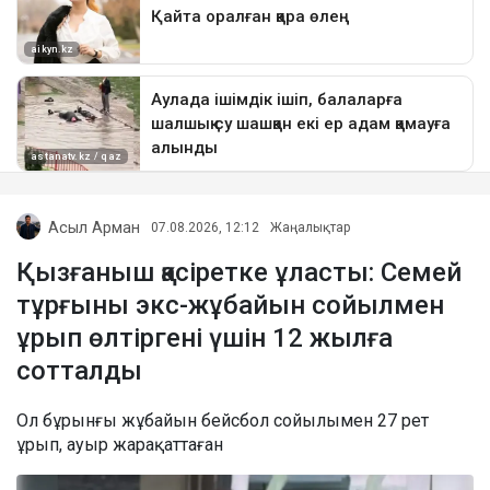
Асыл Арман
07.08.2026, 12:12
Жаңалықтар
Қызғаныш қасіретке ұласты: Семей
тұрғыны экс-жұбайын сойылмен
ұрып өлтіргені үшін 12 жылға
сотталды
Ол бұрынғы жұбайын бейсбол сойылымен 27 рет
ұрып, ауыр жарақаттаған