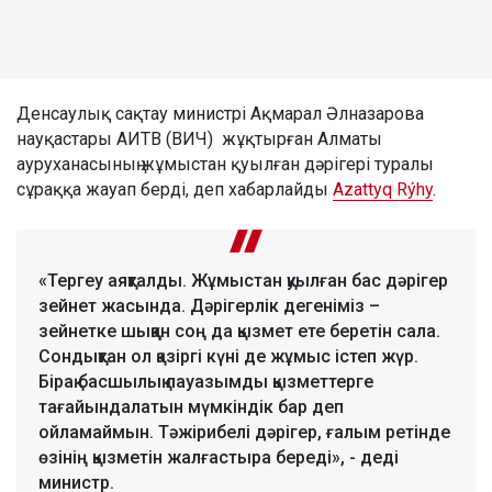
Денсаулық сақтау министрі Ақмарал Әлназарова
науқастары АИТВ (ВИЧ) жұқтырған Алматы
ауруханасының жұмыстан қуылған дәрігері туралы
сұраққа жауап берді, деп хабарлайды
Azattyq Rýhy
.
«Тергеу аяқталды. Жұмыстан қуылған бас дәрігер
зейнет жасында. Дәрігерлік дегеніміз –
зейнетке шыққан соң да қызмет ете беретін сала.
Сондықтан ол қазіргі күні де жұмыс істеп жүр.
Бірақ басшылық лауазымды қызметтерге
тағайындалатын мүмкіндік бар деп
ойламаймын. Тәжірибелі дәрігер, ғалым ретінде
өзінің қызметін жалғастыра береді», - деді
министр.