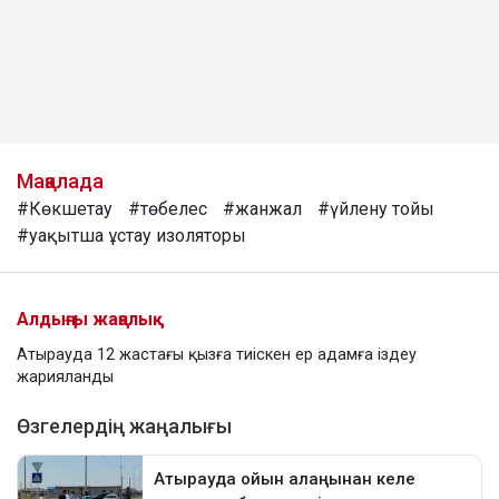
Мақалада
#Көкшетау
#төбелес
#жанжал
#үйлену тойы
#уақытша ұстау изоляторы
Алдыңғы жаңалық
Атырауда 12 жастағы қызға тиіскен ер адамға іздеу
жарияланды