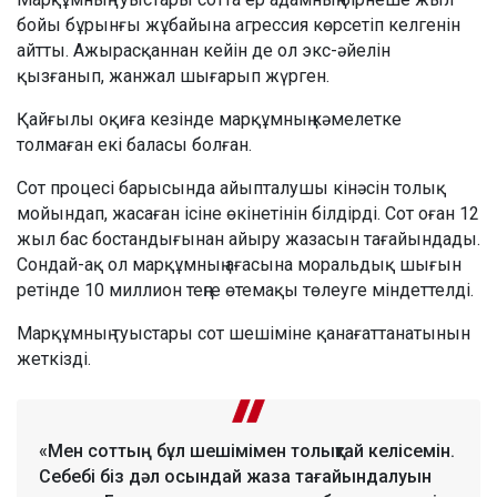
бойы бұрынғы жұбайына агрессия көрсетіп келгенін
айтты. Ажырасқаннан кейін де ол экс-әйелін
қызғанып, жанжал шығарып жүрген.
Қайғылы оқиға кезінде марқұмның кәмелетке
толмаған екі баласы болған.
Сот процесі барысында айыпталушы кінәсін толық
мойындап, жасаған ісіне өкінетінін білдірді. Сот оған 12
жыл бас бостандығынан айыру жазасын тағайындады.
Сондай-ақ ол марқұмның ағасына моральдық шығын
ретінде 10 миллион теңге өтемақы төлеуге міндеттелді.
Марқұмның туыстары сот шешіміне қанағаттанатынын
жеткізді.
«Мен соттың бұл шешімімен толықтай келісемін.
Себебі біз дәл осындай жаза тағайындалуын