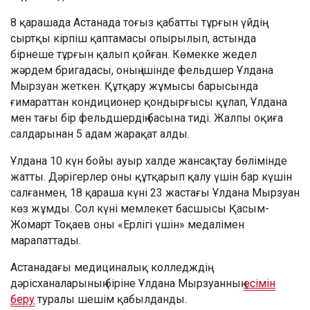
8 қарашада Астанада тоғыз қабатты тұрғын үйдің
сыртқы кірпіш қаптамасы опырылып, астында
бірнеше тұрғын қалып қойған. Көмекке жедел
жәрдем бригадасы, оның ішінде фельдшер Ұлдана
Мырзуан жеткен. Құтқару жұмысы барысында
ғимараттан кондиционер қондырғысы құлап, Ұлдана
мен тағы бір фельдшердің басына тиді. Жалпы оқиға
салдарынан 5 адам жарақат алды.
Ұлдана 10 күн бойы ауыр халде жансақтау бөлімінде
жатты. Дәрігерлер оны құтқарып қалу үшін бар күшін
салғанмен, 18 қараша күні 23 жастағы Ұлдана Мырзуан
көз жұмды. Сол күні мемлекет басшысы Қасым-
Жомарт Тоқаев оны «Ерлігі үшін» медалімен
марапаттады.
Астанадағы медициналық колледждің
дәрісханаларының біріне Ұлдана Мырзуанның
есімін
беру
туралы шешім қабылданды.