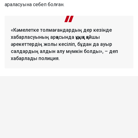
араласуына себеп болған.
«Кәмелетке толмағандардың дер кезінде
хабарласуының арқасында құқыққа қайшы
әрекеттердің жолы кесіліп, бұдан да ауыр
салдардың алдын алу мүмкін болды», – деп
хабарлады полиция.