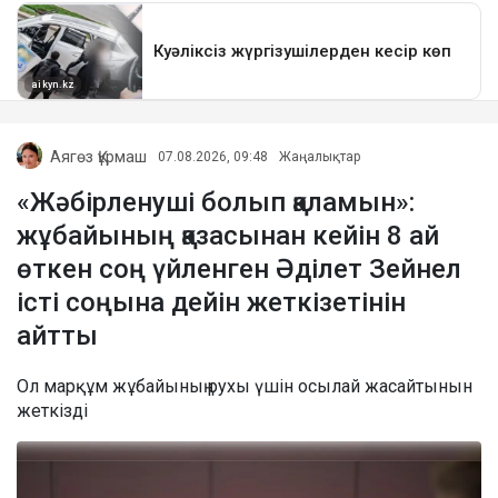
Аягөз Құрмаш
07.08.2026, 09:48
Жаңалықтар
«Жәбірленуші болып қаламын»:
жұбайының қазасынан кейін 8 ай
өткен соң үйленген Әділет Зейнел
істі соңына дейін жеткізетінін
айтты
Ол марқұм жұбайының рухы үшін осылай жасайтынын
жеткізді