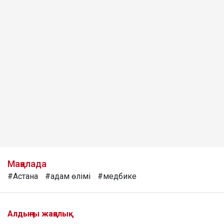
Мақалада
#Астана
#адам өлімі
#медбике
Алдыңғы жаңалық