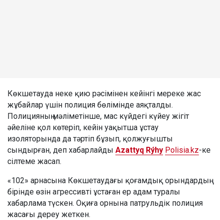
Көкшетауда неке қию рәсімінен кейінгі мереке жас
жұбайлар үшін полиция бөлімінде аяқталды.
Полицияның мәліметінше, мас күйдегі күйеу жігіт
әйеліне қол көтеріп, кейін уақытша ұстау
изоляторында да тәртіп бұзып, қолжуғышты
сындырған, деп хабарлайды
Azattyq Rýhy
Polisia.kz
-ке
сілтеме жасап.
«102» арнасына Көкшетаудағы қоғамдық орындардың
бірінде өзін агрессивті ұстаған ер адам туралы
хабарлама түскен. Оқиға орнына патрульдік полиция
жасағы дереу жеткен.