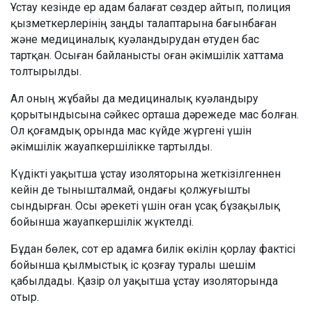
Ұстау кезінде ер адам балағат сөздер айтып, полиция
қызметкерлерінің заңды талаптарына бағынбаған
және медициналық куәландырудан өтуден бас
тартқан. Осыған байланысты оған әкімшілік хаттама
толтырылды.
Ал оның жұбайы да медициналық куәландыру
қорытындысына сәйкес орташа дәрежеде мас болған.
Ол қоғамдық орында мас күйде жүргені үшін
әкімшілік жауапкершілікке тартылды.
Күдікті уақытша ұстау изоляторына жеткізілгеннен
кейін де тынышталмай, ондағы қолжуғышты
сындырған. Осы әрекеті үшін оған ұсақ бұзақылық
бойынша жауапкершілік жүктелді.
Бұдан бөлек, сот ер адамға билік өкілін қорлау фактісі
бойынша қылмыстық іс қозғау туралы шешім
қабылдады. Қазір ол уақытша ұстау изоляторында
отыр.