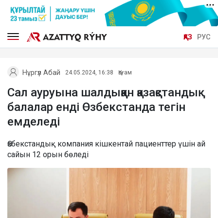
ҚАЗ
РУС
Нұргүл Абай
24.05.2024, 16:38
Қоғам
Сал ауруына шалдыққан қазақстандық
балалар енді Өзбекстанда тегін
емделеді
Өзбекстандық компания кішкентай пациенттер үшін ай
сайын 12 орын бөледі