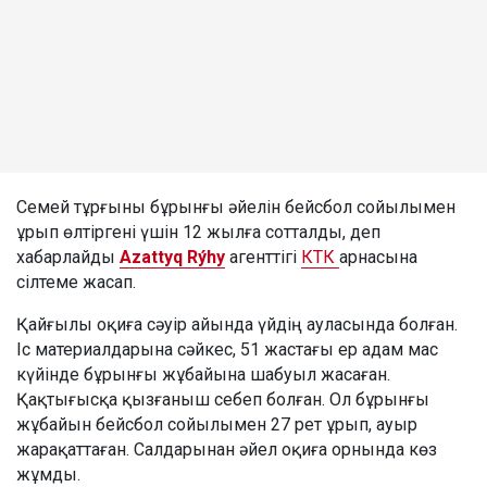
Семей тұрғыны бұрынғы әйелін бейсбол сойылымен
ұрып өлтіргені үшін 12 жылға сотталды, деп
хабарлайды
Azattyq Rýhy
агенттігі
КТК
арнасына
сілтеме жасап.
Қайғылы оқиға сәуір айында үйдің ауласында болған.
Іс материалдарына сәйкес, 51 жастағы ер адам мас
күйінде бұрынғы жұбайына шабуыл жасаған.
Қақтығысқа қызғаныш себеп болған. Ол бұрынғы
жұбайын бейсбол сойылымен 27 рет ұрып, ауыр
жарақаттаған. Салдарынан әйел оқиға орнында көз
жұмды.