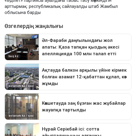
«Әділет» партиясы ауылдағы табыс табу мүмкіндігін
арттырмақ: республикалық сайлауалды штаб Жамбыл
облысына барды