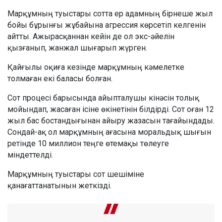
Марқұмның туыстары сотта ер адамның бірнеше жыл
бойы бұрынғы жұбайына агрессия көрсетіп келгенін
айтты. Ажырасқаннан кейін де ол экс-әйелін
қызғанып, жанжал шығарып жүрген.
Қайғылы оқиға кезінде марқұмның кәмелетке
толмаған екі баласы болған.
Сот процесі барысында айыпталушы кінәсін толық
мойындап, жасаған ісіне өкінетінін білдірді. Сот оған 12
жыл бас бостандығынан айыру жазасын тағайындады.
Сондай-ақ ол марқұмның ағасына моральдық шығын
ретінде 10 миллион теңге өтемақы төлеуге
міндеттелді.
Марқұмның туыстары сот шешіміне
қанағаттанатынын жеткізді.