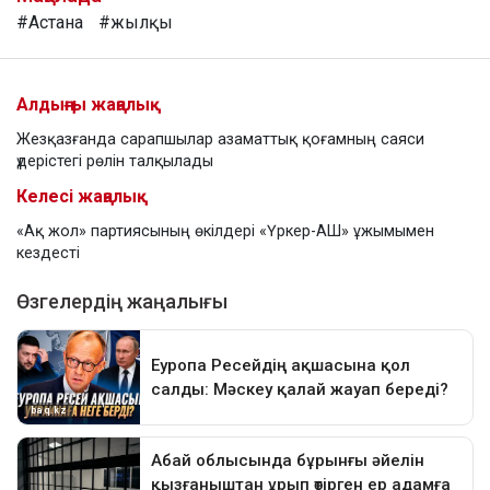
#Астана
#жылқы
Алдыңғы жаңалық
Жезқазғанда сарапшылар азаматтық қоғамның саяси
үдерістегі рөлін талқылады
Келесі жаңалық
«Ақ жол» партиясының өкілдері «Үркер-АШ» ұжымымен
кездесті