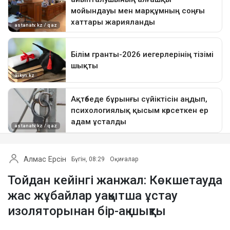
Алмас Ерсін
Бүгін, 08:29
Оқиғалар
Тойдан кейінгі жанжал: Көкшетауда
жас жұбайлар уақытша ұстау
изоляторынан бір-ақ шықты