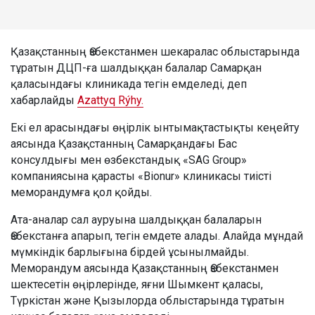
Қазақстанның Өзбекстанмен шекаралас облыстарында
тұратын ДЦП-ға шалдыққан балалар Самарқан
қаласындағы клиникада тегін емделеді, деп
хабарлайды
Azattyq Rýhy.
Екі ел арасындағы өңірлік ынтымақтастықты кеңейту
аясында Қазақстанның Самарқандағы Бас
консулдығы мен өзбекстандық «SAG Group»
компаниясына қарасты «Bionur» клиникасы тиісті
меморандумға қол қойды.
Ата-аналар сал ауруына шалдыққан балаларын
Өзбекстанға апарып, тегін емдете алады. Алайда мұндай
мүмкіндік барлығына бірдей ұсынылмайды.
Меморандум аясында Қазақстанның Өзбекстанмен
шектесетін өңірлерінде, яғни Шымкент қаласы,
Түркістан және Қызылорда облыстарында тұратын