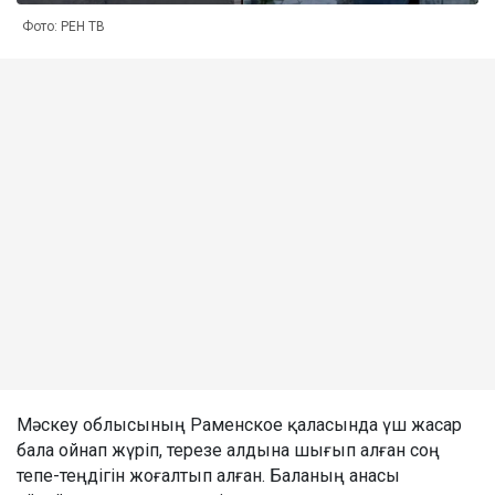
Фото: РЕН ТВ
Мәскеу облысының Раменское қаласында үш жасар
бала ойнап жүріп, терезе алдына шығып алған соң
тепе-теңдігін жоғалтып алған. Баланың анасы