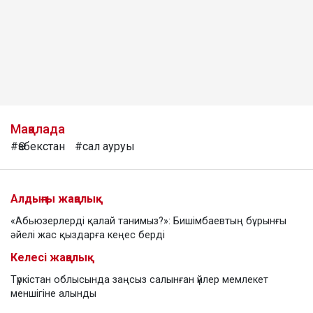
Мақалада
#Өзбекстан
#сал ауруы
Алдыңғы жаңалық
«Абьюзерлерді қалай танимыз?»: Бишімбаевтың бұрынғы
әйелі жас қыздарға кеңес берді
Келесі жаңалық
Түркістан облысында заңсыз салынған үйлер мемлекет
меншігіне алынды