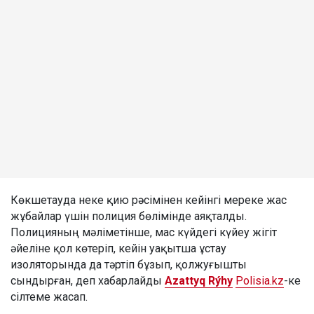
Көкшетауда неке қию рәсімінен кейінгі мереке жас
жұбайлар үшін полиция бөлімінде аяқталды.
Полицияның мәліметінше, мас күйдегі күйеу жігіт
әйеліне қол көтеріп, кейін уақытша ұстау
изоляторында да тәртіп бұзып, қолжуғышты
сындырған, деп хабарлайды
Azattyq Rýhy
Polisia.kz
-ке
сілтеме жасап.