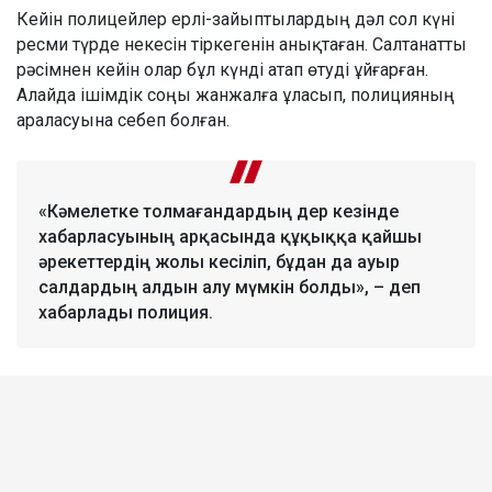
Кейін полицейлер ерлі-зайыптылардың дәл сол күні
ресми түрде некесін тіркегенін анықтаған. Салтанатты
рәсімнен кейін олар бұл күнді атап өтуді ұйғарған.
Алайда ішімдік соңы жанжалға ұласып, полицияның
араласуына себеп болған.
«Кәмелетке толмағандардың дер кезінде
хабарласуының арқасында құқыққа қайшы
әрекеттердің жолы кесіліп, бұдан да ауыр
салдардың алдын алу мүмкін болды», – деп
хабарлады полиция.