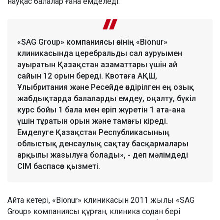
науқас балалар ғана емделеді.
«SAG Group» компаниясы өзінің «Bionur»
клиникасында церебральды сал ауруымен
ауыратын Қазақстан азаматтары үшін ай
сайын 12 орын береді. Квотаға АҚШ,
Ұлыбритания және Ресейде өндірілген ең озық
жабдықтарда балаларды емдеу, оңалту, бүкіл
курс бойы 1 бала мен еріп жүретін 1 ата-ана
үшін тұратын орын және тамағы кіреді.
Емделуге Қазақстан Республикасының
облыстық денсаулық сақтау басқармалары
арқылы жазылуға болады», - деп мәлімдеді
СІМ баспасөз қызметі.
Айта кетері, «Bionur» клиникасын 2011 жылы «SAG
Group» компаниясы құрған, клиника содан бері