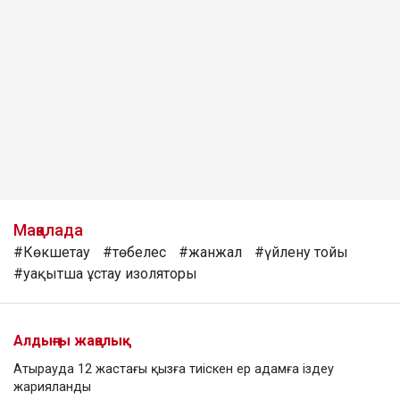
Мақалада
#Көкшетау
#төбелес
#жанжал
#үйлену тойы
#уақытша ұстау изоляторы
Алдыңғы жаңалық
Атырауда 12 жастағы қызға тиіскен ер адамға іздеу
жарияланды