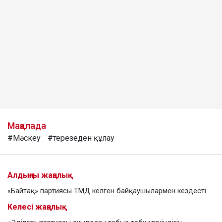
Мақалада
#Мәскеу
#терезеден құлау
Алдыңғы жаңалық
«Байтақ» партиясы ТМД келген байқаушылармен кездесті
Келесі жаңалық