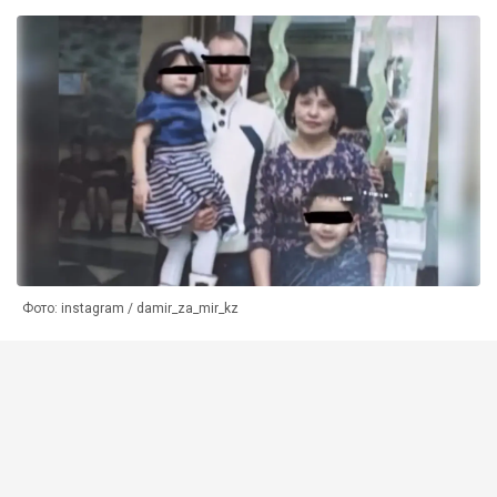
Фото: instagram / damir_za_mir_kz