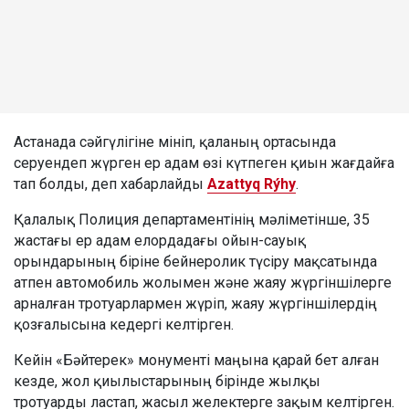
Астанада сәйгүлігіне мініп, қаланың ортасында
серуендеп жүрген ер адам өзі күтпеген қиын жағдайға
тап болды, деп хабарлайды
Azattyq Rýhy
.
Қалалық Полиция департаментінің мәліметінше, 35
жастағы ер адам елордадағы ойын-сауық
орындарының біріне бейнеролик түсіру мақсатында
атпен автомобиль жолымен және жаяу жүргіншілерге
арналған тротуарлармен жүріп, жаяу жүргіншілердің
қозғалысына кедергі келтірген.
Кейін «Бәйтерек» монументі маңына қарай бет алған
кезде, жол қиылыстарының бірінде жылқы
тротуарды ластап, жасыл желектерге зақым келтірген.