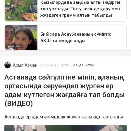
Асыл Арман
06.08.2026, 16:55
Жаңалықтар
Астанада сәйгүлігіне мініп, қаланың
ортасында серуендеп жүрген ер
адам күтпеген жағдайға тап болды
(ВИДЕО)
Астанада ер адам әкімшілік жауаптылыққа тартылды