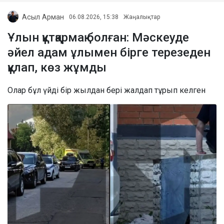
Асыл Арман
06.08.2026, 15:38
Жаңалықтар
Ұлын құтқармақ болған: Мәскеуде
әйел адам ұлымен бірге терезеден
құлап, көз жұмды
Олар бұл үйді бір жылдан бері жалдап тұрып келген