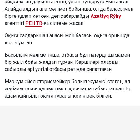
айқайлаған дауысты естіп, ұлын құтқаруға ұмтылған.
Алайда алдын ала мәлімет бойынша, ол да баласымен
бірге құлап кеткен, деп хабарлайды
Azattyq Rýhy
агенттігі
РЕН ТВ
-ға сілтеме жасап
Оқиға салдарынан анасы мен баласы оқиға орнында
көз жұмған.
Басылым мәліметінше, отбасы бұл пәтерді шамамен
бір жыл бойы жалдап тұрған. Көршілері оларды
сабырлы әрі үлгілі отбасы ретінде сипаттаған.
Марқұм әйел сторисмейкер болып жұмыс істеген, ал
жұбайы такси қызметімен қосымша табыс тапқан. Ер
адам қайғылы оқиға туралы кейінірек білген.