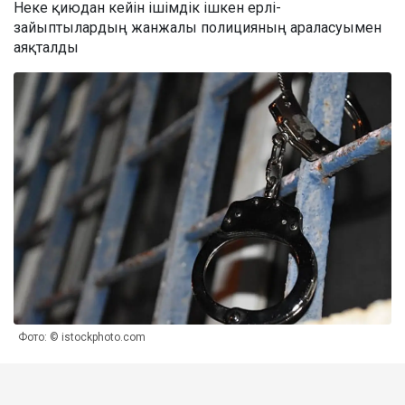
Неке қиюдан кейін ішімдік ішкен ерлі-
зайыптылардың жанжалы полицияның араласуымен
аяқталды
Фото: © istockphoto.com