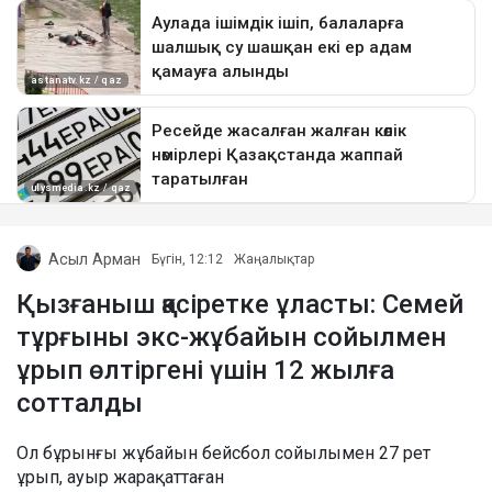
Асыл Арман
Бүгін, 12:12
Жаңалықтар
Қызғаныш қасіретке ұласты: Семей
тұрғыны экс-жұбайын сойылмен
ұрып өлтіргені үшін 12 жылға
сотталды
Ол бұрынғы жұбайын бейсбол сойылымен 27 рет
ұрып, ауыр жарақаттаған