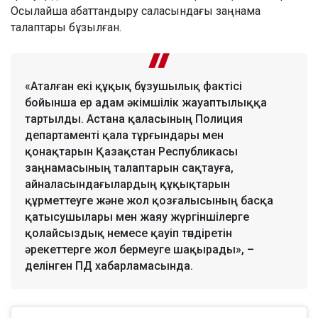
Осылайша абаттандыру саласындағы заңнама
талаптары бұзылған.
«Аталған екі құқық бұзушылық фактісі
бойынша ер адам әкімшілік жауаптылыққа
тартылды. Астана қаласының Полиция
департаменті қала тұрғындары мен
қонақтарын Қазақстан Республикасы
заңнамасының талаптарын сақтауға,
айналасындағылардың құқықтарын
құрметтеуге және жол қозғалысының басқа
қатысушылары мен жаяу жүргіншілерге
қолайсыздық немесе қауіп төндіретін
әрекеттерге жол бермеуге шақырады», –
делінген ПД хабарламасында.