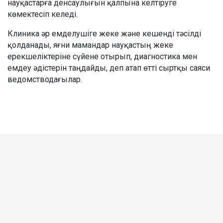
науқастарға денсаулығын қалпына келтіруге
көмектесіп келеді.
Клиника әр емделушіге жеке және кешенді тәсілді
қолданады, яғни мамандар науқастың жеке
ерекшеліктеріне сүйене отырып, диагностика мен
емдеу әдістерін таңдайды, деп атап өтті сыртқы саяси
ведомстводағылар.