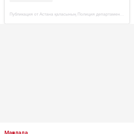
Публикация от Астана қаласының Полиция департаменті (@police__astana)
Мақалада