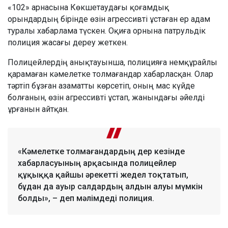
«102» арнасына Көкшетаудағы қоғамдық
орындардың бірінде өзін агрессивті ұстаған ер адам
туралы хабарлама түскен. Оқиға орнына патрульдік
полиция жасағы дереу жеткен.
Полицейлердің анықтауынша, полицияға немқұрайлы
қарамаған кәмелетке толмағандар хабарласқан. Олар
тәртіп бұзған азаматты көрсетіп, оның мас күйде
болғанын, өзін агрессивті ұстап, жанындағы әйелді
ұрғанын айтқан.
«Кәмелетке толмағандардың дер кезінде
хабарласуының арқасында полицейлер
құқыққа қайшы әрекетті жедел тоқтатып,
бұдан да ауыр салдардың алдын алуы мүмкін
болды», – деп мәлімдеді полиция.