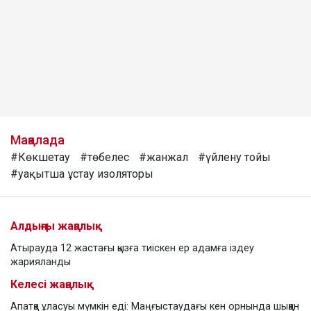
Мақалада
#Көкшетау
#төбелес
#жанжал
#үйлену тойы
#уақытша ұстау изоляторы
Алдыңғы жаңалық
Атырауда 12 жастағы қызға тиіскен ер адамға іздеу
жарияланды
Келесі жаңалық
Апатқа ұласуы мүмкін еді: Маңғыстаудағы кен орнында шыққан