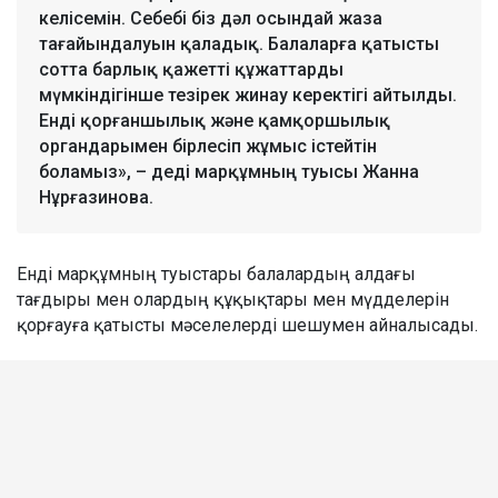
келісемін. Себебі біз дәл осындай жаза
тағайындалуын қаладық. Балаларға қатысты
сотта барлық қажетті құжаттарды
мүмкіндігінше тезірек жинау керектігі айтылды.
Енді қорғаншылық және қамқоршылық
органдарымен бірлесіп жұмыс істейтін
боламыз», – деді марқұмның туысы Жанна
Нұрғазинова.
Енді марқұмның туыстары балалардың алдағы
тағдыры мен олардың құқықтары мен мүдделерін
қорғауға қатысты мәселелерді шешумен айналысады.