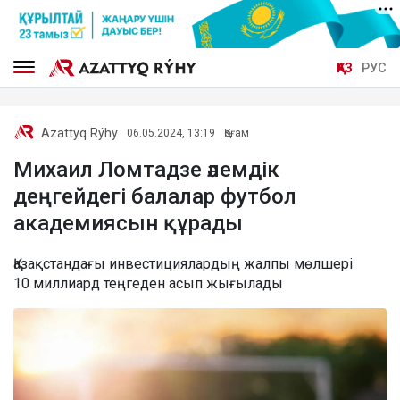
ҚАЗ
РУС
Azattyq Rýhy
06.05.2024, 13:19
Қоғам
Михаил Ломтадзе әлемдік
деңгейдегі балалар футбол
академиясын құрады
Қазақстандағы инвестициялардың жалпы мөлшері
10 миллиард теңгеден асып жығылады