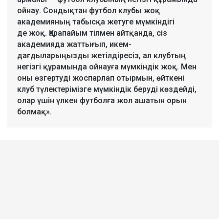
ойнау. Сондықтан футбол клубы жоқ
академияның табысқа жетуге мүмкіндігі
де жоқ. Қарапайым тілмен айтқанда, сіз
академияда жаттығып, икем-
дағдыларыңызды жетілдіресіз, ал клубтың
негізгі құрамында ойнауға мүмкіндік жоқ. Мен
оны өзгертуді жоспарлап отырмын, өйткені
клуб түлектерімізге мүмкіндік беруді көздейді,
олар үшін үлкен футболға жол ашатын орын
болмақ».