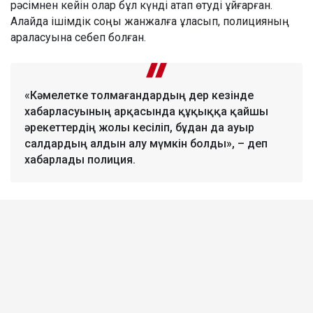
рәсімнен кейін олар бұл күнді атап өтуді ұйғарған.
Алайда ішімдік соңы жанжалға ұласып, полицияның
араласуына себеп болған.
«Кәмелетке толмағандардың дер кезінде
хабарласуының арқасында құқыққа қайшы
әрекеттердің жолы кесіліп, бұдан да ауыр
салдардың алдын алу мүмкін болды», – деп
хабарлады полиция.