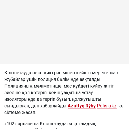
Көкшетауда неке қию рәсімінен кейінгі мереке жас
жұбайлар үшін полиция бөлімінде аяқталды.
Полицияның мәліметінше, мас күйдегі күйеу жігіт
әйеліне қол көтеріп, кейін уақытша ұстау
изоляторында да тәртіп бұзып, қолжуғышты
сындырған, деп хабарлайды
Azattyq Rýhy
Polisia.kz
-ке
сілтеме жасап.
«102» арнасына Көкшетаудағы қоғамдық