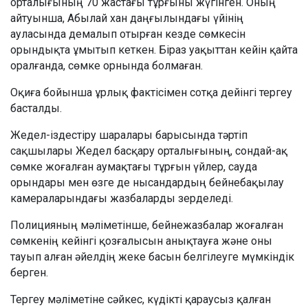
орталығының 70 жастағы тұрғыны жүгінген. Оның
айтуынша, Абылай хан даңғылындағы үйінің
ауласында демалып отырған кезде сөмкесін
орындықта ұмытып кеткен. Біраз уақыттан кейін қайта
оралғанда, сөмке орнында болмаған.
Оқиға бойынша ұрлық фактісімен сотқа дейінгі тергеу
басталды.
Жедел-іздестіру шаралары барысында тәртіп
сақшылары Жедел басқару орталығының, сондай-ақ
сөмке жоғалған аумақтағы тұрғын үйлер, сауда
орындары мен өзге де нысандардың бейнебақылау
камераларындағы жазбаларды зерделеді.
Полицияның мәліметінше, бейнежазбалар жоғалған
сөмкенің кейінгі қозғалысын анықтауға және оны
тауып алған әйелдің жеке басын белгілеуге мүмкіндік
берген.
Тергеу мәліметіне сәйкес, күдікті қараусыз қалған