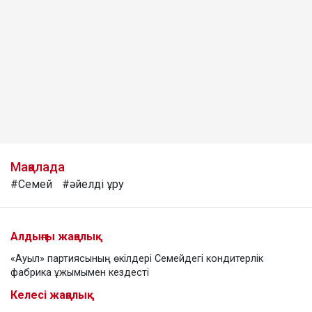
Мақалада
#Семей
#әйелді ұру
Алдыңғы жаңалық
«Ауыл» партиясының өкілдері Семейдегі кондитерлік
фабрика ұжымымен кездесті
Келесі жаңалық