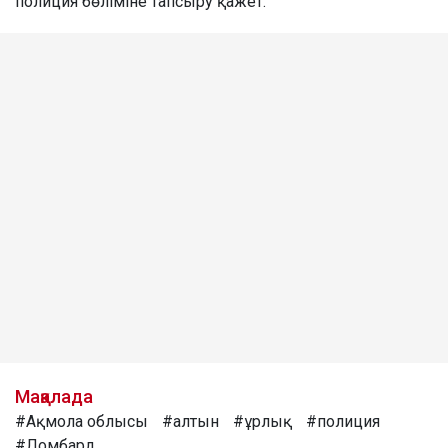
полиция бөліміне тапсыру қажет.
Мақалада
#Ақмола облысы
#алтын
#ұрлық
#полиция
#Ломбард