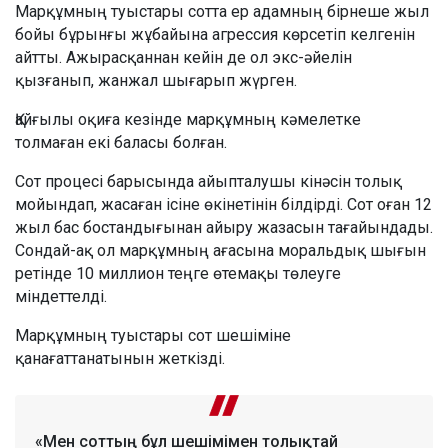
Марқұмның туыстары сотта ер адамның бірнеше жыл
бойы бұрынғы жұбайына агрессия көрсетіп келгенін
айтты. Ажырасқаннан кейін де ол экс-әйелін
қызғанып, жанжал шығарып жүрген.
Қайғылы оқиға кезінде марқұмның кәмелетке
толмаған екі баласы болған.
Сот процесі барысында айыпталушы кінәсін толық
мойындап, жасаған ісіне өкінетінін білдірді. Сот оған 12
жыл бас бостандығынан айыру жазасын тағайындады.
Сондай-ақ ол марқұмның ағасына моральдық шығын
ретінде 10 миллион теңге өтемақы төлеуге
міндеттелді.
Марқұмның туыстары сот шешіміне
қанағаттанатынын жеткізді.
«Мен соттың бұл шешімімен толықтай