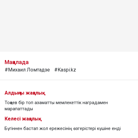
Мақалада
#Михаил Ломтадзе
#Kaspi.kz
Алдыңғы жаңалық
Тоқаев бір топ азаматты мемлекеттік наградамен
марапаттады
Келесі жаңалық
Бүгіннен бастап жол ережесінің өзгерістері күшіне енді