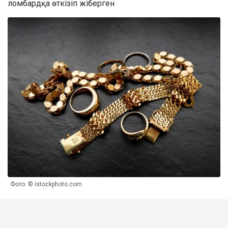
ломбардқа өткізіп жіберген
Фото: © istockphoto.com