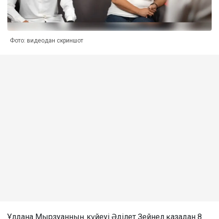
Фото: видеодан скриншот
Ұлдана Мырзуанның күйеуі Әділет Зейнел қазадан 8