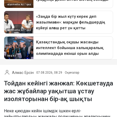
Алмас Ерсін
07.08.2026, 08:29
Оқиғалар
Тойдан кейінгі жанжал: Көкшетауда
жас жұбайлар уақытша ұстау
изоляторынан бір-ақ шықты
Неке қиюдан кейін ішімдік ішкен ерлі-
зайыптылардың жанжалы полицияның араласуымен