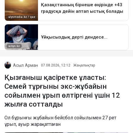
Асыл Арман
07.08.2026, 12:12
Жаңалықтар
Қызғаныш қасіретке ұласты:
Семей тұрғыны экс-жұбайын
сойылмен ұрып өлтіргені үшін 12
жылға сотталды
Ол бұрынғы жұбайын бейсбол сойылымен 27 рет
ұрып, ауыр жарақаттаған