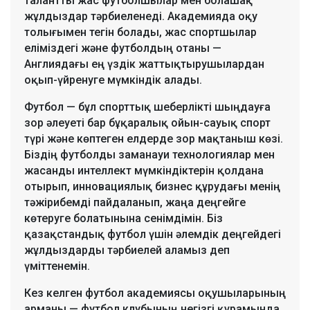
талантты жас футболшылар мен болашақ
жұлдыздар тәрбиеленеді. Академияда оқу
толығымен тегін болады, жас спортшылар
еліміздегі және футболдың отаны —
Англиядағы ең үздік жаттықтырушылардан
оқып-үйренуге мүмкіндік алады.
Футбол — бұл спорттық шеберлікті шыңдауға
зор әлеуеті бар бұқаралық ойын-сауық спорт
түрі және көптеген елдерде зор мақтаныш көзі.
Біздің футболды заманауи технологиялар мен
жасанды интеллект мүмкіндіктерін қолдана
отырып, инновациялық бизнес құрудағы менің
тәжірибемді пайдаланып, жаңа деңгейге
көтеруге болатынына сенімдімін. Біз
қазақстандық футбол үшін әлемдік деңгейдегі
жұлдыздарды тәрбиелей аламыз деп
үміттенемін.
Кез келген футбол академиясы оқушыларының
арманы — футбол клубының негізгі құрамында