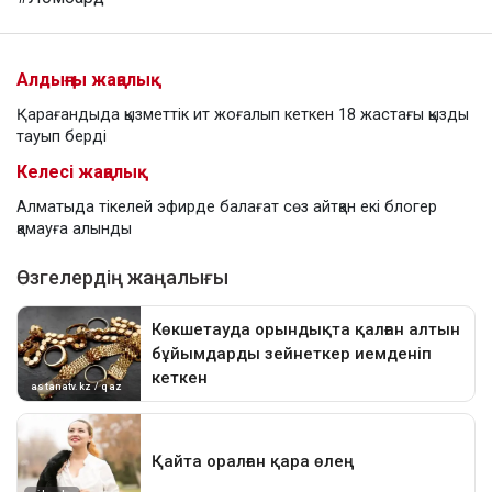
Алдыңғы жаңалық
Қарағандыда қызметтік ит жоғалып кеткен 18 жастағы қызды
тауып берді
Келесі жаңалық
Алматыда тікелей эфирде балағат сөз айтқан екі блогер
қамауға алынды