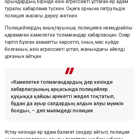
орындардың бірінде өзін агрессивті ұстаған ер адам
туралы хабарлама түскен. Оқиға орнына патрульдік
полиция жасағы дереу жеткен.
Полицейлердің анықтауынша, полицияға немқұрайлы
қарамаған кәмелетке толмағандар хабарласқан. Олар
тәртіп бұзған азаматты көрсетіп, оның мас күйде
болғанын, өзін агрессивті ұстап, жанындағы әйелді
ұрғанын айтқан.
«Кәмелетке толмағандардың дер кезінде
хабарласуының арқасында полицейлер
құқыққа қайшы әрекетті жедел тоқтатып,
бұдан да ауыр салдардың алдын алуы мүмкін
болды», – деп мәлімдеді полиция.
Ұстау кезінде ер адам балағат сөздер айтып, полиция