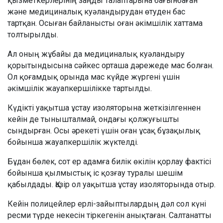
қызметкерлерінің заңды талаптарына бағынбаған
және медициналық куәландырудан өтуден бас
тартқан. Осыған байланысты оған әкімшілік хаттама
толтырылды.
Ал оның жұбайы да медициналық куәландыру
қорытындысына сәйкес орташа дәрежеде мас болған.
Ол қоғамдық орында мас күйде жүргені үшін
әкімшілік жауапкершілікке тартылды.
Күдікті уақытша ұстау изоляторына жеткізілгеннен
кейін де тынышталмай, ондағы қолжуғышты
сындырған. Осы әрекеті үшін оған ұсақ бұзақылық
бойынша жауапкершілік жүктелді.
Бұдан бөлек, сот ер адамға билік өкілін қорлау фактісі
бойынша қылмыстық іс қозғау туралы шешім
қабылдады. Қазір ол уақытша ұстау изоляторында отыр.
Кейін полицейлер ерлі-зайыптылардың дәл сол күні
ресми түрде некесін тіркегенін анықтаған. Салтанатты