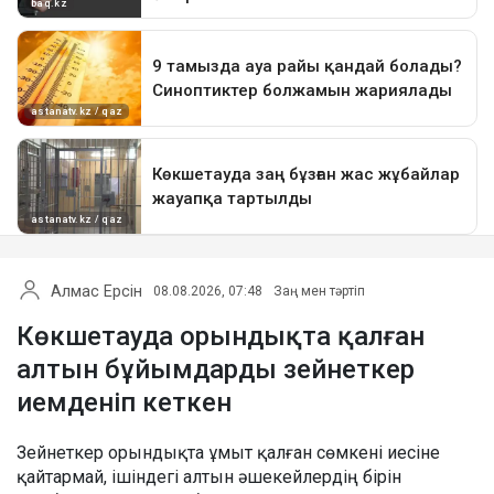
Алмас Ерсін
08.08.2026, 07:48
Заң мен тәртіп
Көкшетауда орындықта қалған
алтын бұйымдарды зейнеткер
иемденіп кеткен
Зейнеткер орындықта ұмыт қалған сөмкені иесіне
қайтармай, ішіндегі алтын әшекейлердің бірін