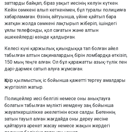
заттарды байқап, біраз уақыт иесінің келуін күткен.
Кейін сөмкені алып кеткенімен, бұл туралы полицияға
хабарламаған. Өзінің айтуынша, үйіне қайтып бара
жатқан жолда сөмкені лақтырып жіберіп, ішіндегі
ұялы телефонды, қол сағатын және алтын
әшекейлерді өзінде қалдырған.
Келесі күні қаржылық қиындыққа тап болған әйел
табылған алтын сақиналардың бірін ломбардқа өткізіп,
150 мың теңге алған. Ол бұл қаражатты азық-түлік пен
дәрі-дәрмек сатып алуға жұмсаған.
Қазір қылмыстық іс бойынша қажетті тергеу амалдары
жүргізіліп жатыр.
Полицейлер иесі белгілі немесе оны анықтауға
болатын табылған мүлікті иемдену заң бойынша
жауапкершілікке әкелетінін еске салды. Бөтеннің
затын тауып алған жағдайда оны дереу иесіне
қайтаруға әрекет жасау немесе жақын жердегі