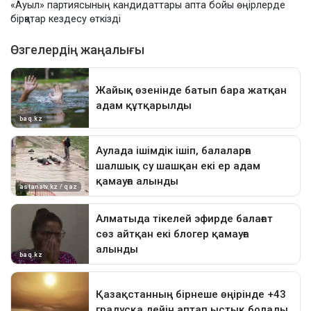
«Ауыл» партиясының кандидаттары апта бойы өңірлерде
бірқатар кездесу өткізді