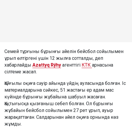
Семей тұрғыны бұрынғы әйелін бейсбол сойылымен
ұрып өлтіргені үшін 12 жылға сотталды, деп
хабарлайды
Azattyq Rýhy
агенттігі
КТК
арнасына
сілтеме жасап.
Қайғылы оқиға сәуір айында үйдің ауласында болған. Іс
материалдарына сәйкес, 51 жастағы ер адам мас
күйінде бұрынғы жұбайына шабуыл жасаған.
Қақтығысқа қызғаныш себеп болған. Ол бұрынғы
жұбайын бейсбол сойылымен 27 рет ұрып, ауыр
жарақаттаған. Салдарынан әйел оқиға орнында көз
жұмды.