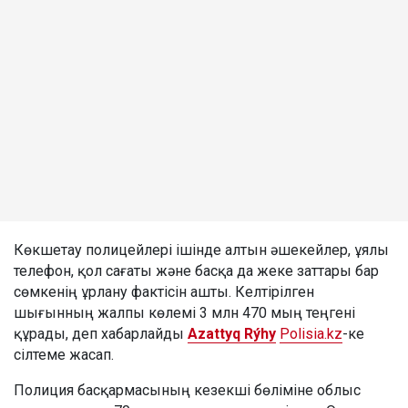
Көкшетау полицейлері ішінде алтын әшекейлер, ұялы
телефон, қол сағаты және басқа да жеке заттары бар
сөмкенің ұрлану фактісін ашты. Келтірілген
шығынның жалпы көлемі 3 млн 470 мың теңгені
құрады, деп хабарлайды
Azattyq Rýhy
Polisia.kz
-ке
сілтеме жасап.
Полиция басқармасының кезекші бөліміне облыс