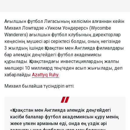
Ағылшын футбол Лигасының келісімін алғаннан кейін
Михаил Ломтадзе «Уиком Уондерерс» (Wycombe
Wanderers) ағылшын футбол клубының директорлар
кеңесінің мүшесі әрі серіктесі болды, оның негізінде
3 жылдың ішінде Қазақстан мен Англияда филиалдары
бар әлемдік деңгейдегі футбол академиясы
құрылады. Қазақстандағы инвестициялардың жалпы
мөлшері 10 миллиард теңгеден асып жығылады, деп
хабарлайды
Azattyq Ruhy.
Михаил былайша түсіндіріп өтті:
«Қазақстан мен Англияда әлемдік деңгейдегі
кәсіби балалар футбол академиясын құру менің
жеке үлкен арманым еді, онда ең үздік әрі