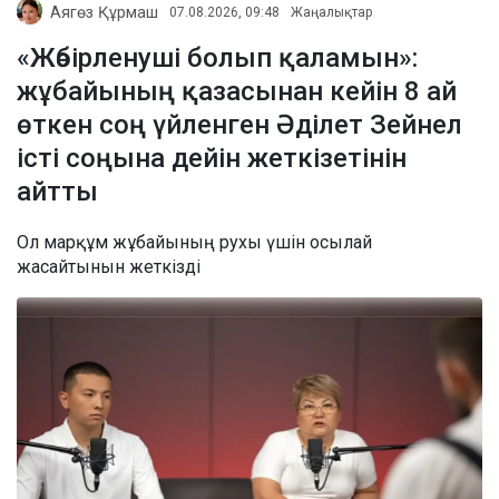
Аягөз Құрмаш
07.08.2026, 09:48
Жаңалықтар
«Жәбірленуші болып қаламын»:
жұбайының қазасынан кейін 8 ай
өткен соң үйленген Әділет Зейнел
істі соңына дейін жеткізетінін
айтты
Ол марқұм жұбайының рухы үшін осылай
жасайтынын жеткізді