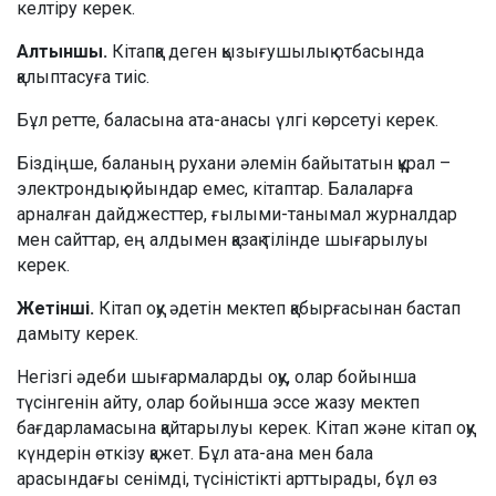
келтіру керек.
Алтыншы.
Кітапқа деген қызығушылық отбасында
қалыптасуға тиіс.
Бұл ретте, баласына ата-анасы үлгі көрсетуі керек.
Біздіңше, баланың рухани әлемін байытатын құрал –
электрондық ойындар емес, кітаптар. Балаларға
арналған дайджесттер, ғылыми-танымал журналдар
мен сайттар, ең алдымен қазақ тілінде шығарылуы
керек.
Жетінші.
Кітап оқу әдетін мектеп қабырғасынан бастап
дамыту керек.
Негізгі әдеби шығармаларды оқу, олар бойынша
түсінгенін айту, олар бойынша эссе жазу мектеп
бағдарламасына қайтарылуы керек. Кітап және кітап оқу
күндерін өткізу қажет. Бұл ата-ана мен бала
арасындағы сенімді, түсіністікті арттырады, бұл өз