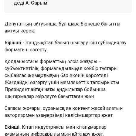
- деді А. Сарым.
Депутаттың айтуынша, бұл шара бірнеше бағытты
қамтуы керек:
Бірінші.
Отандық кітап басып шығару ісін субсидиялау
форматын өзгерту.
Қолданыстағы форматтың әлсіз жақтары –
субъективтілік, формальдылық, ал кейбір тұстары
сыбайлас жемқорлықтың бар екенін көрсетеді.
Жағдайды өзгерту үшін мемлекеттік тапсырысты
Президент айтқан нақты құндылықтар бойынша
шығармалар әзірлеуге бағыттаған жөн.
Сапасы жоғары, сұранысқа ие контент жасай алатын
авторлармен ұзақмерзімді келісімшарттар қажет.
Екінші.
Кітап индустриясы мен кітапқұмарлар
қоғамының инфрақұрылымын қайта құру қажет.