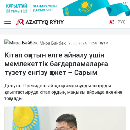
ҚАЗ
РУС
Мира Байбек
20.03.2024, 11:58
Қоғам
Кітап оқитын елге айналу үшін
мемлекеттік бағдарламаларға
түзету енгізу қажет – Сарым
Депутат Президент айтқан қоғамдық құндылықтарды
қалыптастыруда кітап оқудың маңызы айрықша екеніне
тоқталды