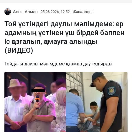
Асыл Арман
05.08.2026, 12:52
Жаңалықтар
Той үстіндегі даулы мәлімдеме: ер
адамның үстінен үш бірдей баппен
іс қозғалып, қамауға алынды
(ВИДЕО)
Тойдағы даулы мәлімдеме қоғамда дау тудырды