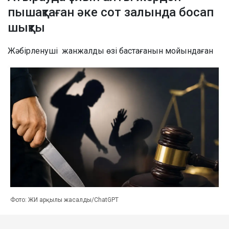
пышақтаған әке сот залында босап
шықты
Жәбірленуші жанжалды өзі бастағанын мойындаған
Фото: ЖИ арқылы жасалды/ChatGPT