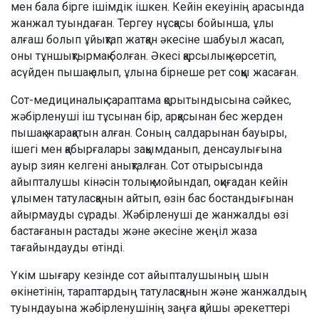
мен бала бірге ішімдік ішкен. Кейін екеуінің арасында
жанжал туындаған. Тергеу нұсқасы бойынша, ұлы
алғаш болып ұйықтап жатқан әкесіне шабуыл жасап,
оны тұншықтырмақ болған. Әкесі қарсылық көрсетіп,
асүйден пышақ алып, ұлына бірнеше рет соққы жасаған.
Сот-медициналық сараптама қорытындысына сәйкес,
жәбірленуші іш тұсынан бір, арқасынан бес жерден
пышақ жарақатын алған. Соның салдарынан бауыры,
ішегі мен қабырғалары зақымданып, денсаулығына
ауыр зиян келгені анықталған. Сот отырысында
айыпталушы кінәсін толық мойындап, оқиғадан кейін
ұлымен татуласқанын айтып, өзін бас бостандығынан
айырмауды сұрады. Жәбірленуші де жанжалды өзі
бастағанын растады және әкесіне жеңіл жаза
тағайындауды өтінді.
Үкім шығару кезінде сот айыпталушының шын
өкінетінін, тараптардың татуласқанын және жанжалдың
туындауына жәбірленушінің заңға қайшы әрекеттері