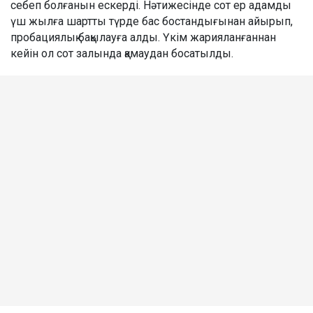
себеп болғанын ескерді. Нәтижесінде сот ер адамды
үш жылға шартты түрде бас бостандығынан айырып,
пробациялық бақылауға алды. Үкім жарияланғаннан
кейін ол сот залында қамаудан босатылды.