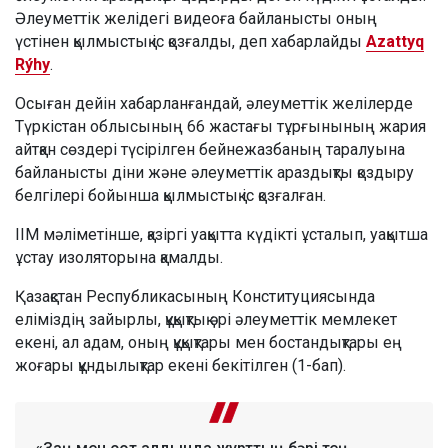
Әлеуметтік желідегі видеоға байланысты оның
үстінен қылмыстық іс қозғалды, деп хабарлайды
Azattyq
Rýhy
.
Осыған дейін хабарланғандай, әлеуметтік желілерде
Түркістан облысының 66 жастағы тұрғынының жария
айтқан сөздері түсірілген бейнежазбаның таралуына
байланысты діни және әлеуметтік араздықты қоздыру
белгілері бойынша қылмыстық іс қозғалған.
ІІМ мәліметінше, қазіргі уақытта күдікті ұсталып, уақытша
ұстау изоляторына қамалды.
Қазақстан Республикасының Конституциясында
еліміздің зайырлы, құқықтық әрі әлеуметтік мемлекет
екені, ал адам, оның құқықтары мен бостандықтары ең
жоғары құндылықтар екені бекітілген (1-бап).