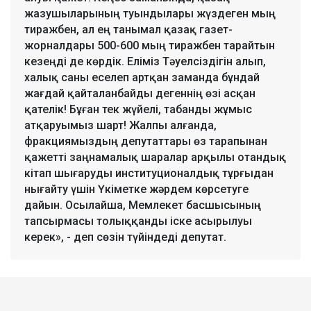
жазушыларының туындылары жүздеген мың
тиражбен, ал ең танымал қазақ газет-
жорналдары 500-600 мың тиражбен тарайтын
кезеңді де көрдік. Еліміз Тәуелсіздігін алып,
халық саны еселеп артқан заманда бұндай
жағдай қайталанбайды дегеннің өзі асқан
қателік! Бұған тек жүйелі, табанды жұмыс
атқаруымыз шарт! Жалпы алғанда,
фракциямыздың депутаттары өз тарапынан
қажетті заңнамалық шаралар арқылы отандық
кітап шығаруды институционалдық тұрғыдан
нығайту үшін Үкіметке жәрдем көрсетуге
дайын. Осылайша, Мемлекет басшысының
тапсырмасы толыққанды іске асырылуы
керек», - деп сөзін түйіндеді депутат.