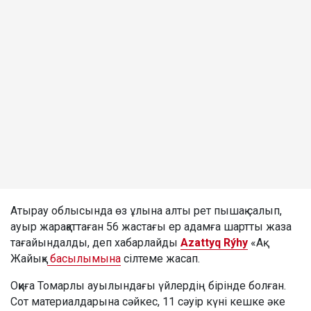
Атырау облысында өз ұлына алты рет пышақ салып,
ауыр жарақаттаған 56 жастағы ер адамға шартты жаза
тағайындалды, деп хабарлайды
Azattyq Rýhy
«Ақ
Жайық»
басылымына
сілтеме жасап.
Оқиға Томарлы ауылындағы үйлердің бірінде болған.
Сот материалдарына сәйкес, 11 сәуір күні кешке әке