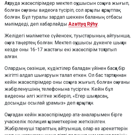
Ақтауда жасөспірімдер мектеп оқушысын соққыға жығып,
болған оқиғаны видеоға түсіріп, сол арқылы қорқытпақ
болған. Бұл туралы зардап шеккен баланың отбасы
мәлімдеді, деп хабарлайды
Azattyq Rýhy
.
Желідегі мәліметке сүйенсек, туыстарының айтуынша,
оқиға таңертең болған. Мектеп оқушысы дүкенге шыққан
кезде оны 16-17 жастағы екі жасөспірім тоқтатып
алған.
Олардың сөзінше, күдіктілер баладан үйінен басқа бір
жігітті алдап шығаруын талап еткен. Ол бас тартқаннан
кейін жасөспірімдер оны соққыға жығып, болған оқиғаны
жәбірленушінің телефонына түсірген. Кейін бұл
видеоны әлгі жігітке жіберіп, «Егер шықпасаң,
досыңды осылай ұрамыз» деп қорқытқан.
Оқиғадан кейін жасөспірімдер ата-аналарымен бірге
учаскелік полиция қызметкеріне жеткізілген.
Жәбірленуші тараптың айтуынша, олар өз әрекеттерін