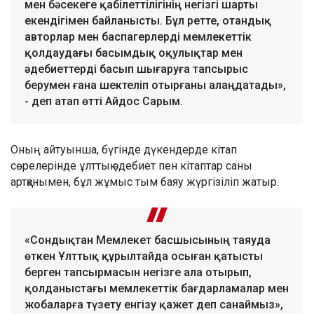
мен бәсекеге қабілеттілігінің негізгі шарты
екендігімен байланысты. Бұл ретте, отандық
авторлар мен баспагерлерді мемлекеттік
қолдаудағы басымдық оқулықтар мен
әдебиеттерді басып шығаруға тапсырыс
берумен ғана шектеліп отырғаны алаңдатады»,
- деп атап өтті Айдос Сарым.
Оның айтуынша, бүгінде дүкендерде кітап
сөрелерінде ұлттық әдебиет пен кітаптар саны
артқанымен, бұл жұмыс тым баяу жүргізіліп жатыр.
«Сондықтан Мемлекет басшысының таяуда
өткен Ұлттық құрылтайда осыған қатысты
берген тапсырмасын негізге ала отырып,
қолданыстағы мемлекеттік бағдарламалар мен
жобаларға түзету енгізу қажет деп санаймыз»,