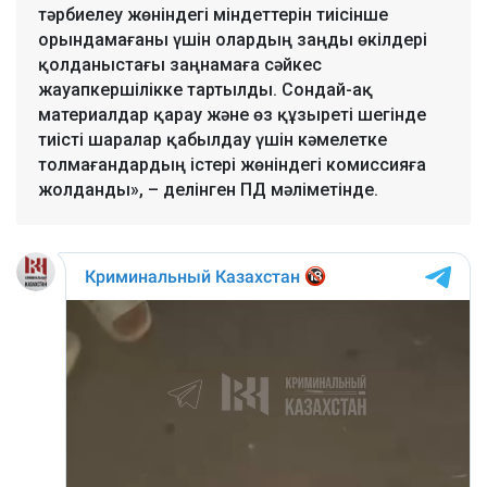
тәрбиелеу жөніндегі міндеттерін тиісінше
орындамағаны үшін олардың заңды өкілдері
қолданыстағы заңнамаға сәйкес
жауапкершілікке тартылды. Сондай-ақ
материалдар қарау және өз құзыреті шегінде
тиісті шаралар қабылдау үшін кәмелетке
толмағандардың істері жөніндегі комиссияға
жолданды», – делінген ПД мәліметінде.