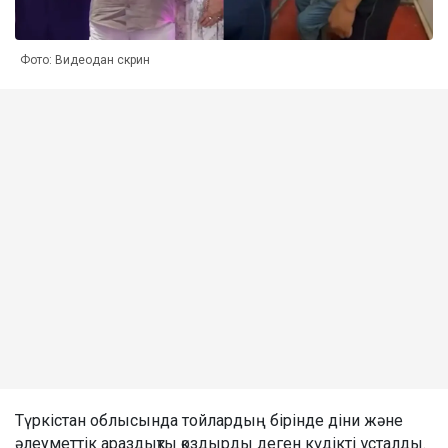
Фото: Видеодан скрин
Түркістан облысында тойлардың бірінде діни және
әлеуметтік араздықты қоздырды деген күдікті ұсталды.