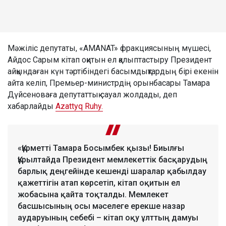
Мәжіліс депутаты, «AMANAT» фракциясының мүшесі,
Айдос Сарым кітап оқитын ел қалыптастыру Президент
айқындаған күн тәртібіндегі басымдықтардың бірі екенін
айта келіп, Премьер-министрдің орынбасары Тамара
Дүйсеноваға депутаттық сауал жолдады, деп
хабарлайды
Azattyq Ruhy.
«Құрметті Тамара Босымбек қызы! Биылғы
Құрылтайда Президент мемлекеттік басқарудың
барлық деңгейінде кешенді шаралар қабылдау
қажеттігін атап көрсетіп, кітап оқитын ел
жобасына қайта тоқталды. Мемлекет
басшысының осы мәселеге ерекше назар
аударуының себебі – кітап оқу ұлттың дамуы