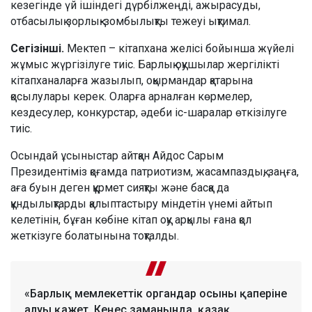
кезегінде үй ішіндегі дүрбілжеңді, ажырасуды,
отбасылық зорлық-зомбылықты тежеуі ықтимал.
Сегізінші.
Мектеп – кітапхана желісі бойынша жүйелі
жұмыс жүргізілуге тиіс. Барлық оқушылар жергілікті
кітапханаларға жазылып, оқырмандар қатарына
қосылулары керек. Оларға арналған көрмелер,
кездесулер, конкурстар, әдеби іс-шаралар өткізілуге
тиіс.
Осындай ұсыныстар айтқан Айдос Сарым
Президентіміз қоғамда патриотизм, жасампаздық, заңға,
аға буын деген құрмет сияқты және басқа да
құндылықтарды қалыптастыру міндетін үнемі айтып
келетінін, бұған көбіне кітап оқу арқылы ғана қол
жеткізуге болатынына тоқталды.
«Барлық мемлекеттік органдар осыны қаперіне
алуы қажет. Кеңес заманында, қазақ