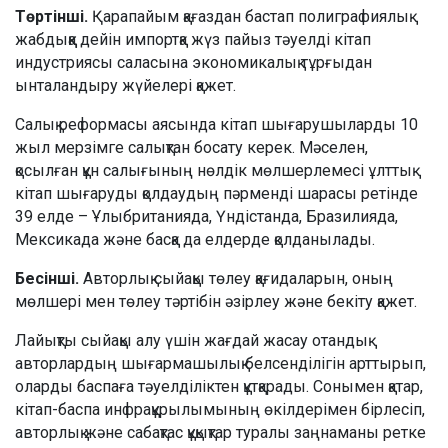
Төртінші.
Қарапайым қағаздан бастап полиграфиялық
жабдыққа дейін импортқа жүз пайыз тәуелді кітап
индустриясы саласына экономикалық тұрғыдан
ынталандыру жүйелері қажет.
Салық реформасы аясында кітап шығарушыларды 10
жыл мерзімге салықтан босату керек. Мәселен,
қосылған құн салығының нөлдік мөлшерлемесі ұлттық
кітап шығаруды қолдаудың пәрменді шарасы ретінде
39 елде – Ұлыбританияда, Үндістанда, Бразилияда,
Мексикада және басқа да елдерде қолданылады.
Бесінші.
Авторлық сыйақы төлеу қағидаларын, оның
мөлшері мен төлеу тәртібін әзірлеу және бекіту қажет.
Лайықты сыйақы алу үшін жағдай жасау отандық
авторлардың шығармашылық белсенділігін арттырып,
оларды баспаға тәуелділіктен құтқарады. Сонымен қатар,
кітап-баспа инфрақұрылымының өкілдерімен бірлесіп,
авторлық және сабақтас құқықтар туралы заңнаманы ретке