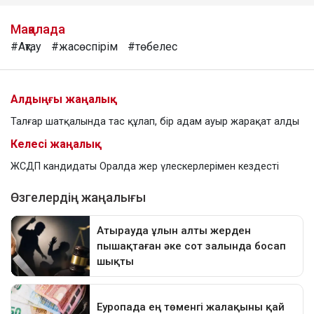
Мақалада
#Ақтау
#жасөспірім
#төбелес
Алдыңғы жаңалық
Талғар шатқалында тас құлап, бір адам ауыр жарақат алды
Келесі жаңалық
ЖСДП кандидаты Оралда жер үлескерлерімен кездесті