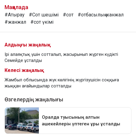
Мақалада
#Атырау
#Сот шешімі
#сот
#отбасылық жанжал
#жанжал
#сот үкімі
Алдыңғы жаңалық
Ірі алаяқтық үшін сотталып, жасырынып жүрген күдікті
Семейде ұсталды
Келесі жаңалық
Жамбыл облысында жүк көлігінің жүргізушісін соққыға
жыққан ағайындылар сотталды