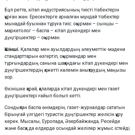
Бұл ретте, кітап индустриясының тиісті тізбектерін
құрған жөн. Ересектерге арналған мұндай тізбектер
мынадай буыннан тұруға тиіс: оқырман – сыншы –
маркетолог – баспа – кітап дүкендері мен
дүңгіршектер – оқырман.
Үшінші.
Қалалар мен ауылдардың әлеуметтік-мәдени
стандарттарын өзгертіп, оқырмандар мен
тұрғындардың санына шаққандағы кітап дүкендері мен
дүңгіршектердің қажетті көлемін анықтаудың маңызы
зор.
Өкінішке қарай, қалаларда кітап дүкендері мен газет
дүңгіршектері ғайып болып кетті.
Сондықтан баспа өнімдерін, газет-журналдар сататын
бірыңғай үлгідегі туристік дүңгіршектер желісін құру
керек. Мысалы, Еуропада, Әзербайжанда, Ресейде
және басқа да елдерде осындай желілер жұмыс істейді.