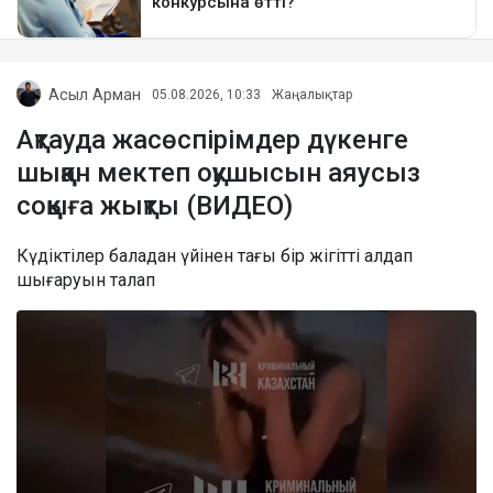
Асыл Арман
05.08.2026, 10:33
Жаңалықтар
Ақтауда жасөспірімдер дүкенге
шыққан мектеп оқушысын аяусыз
соққыға жықты (ВИДЕО)
Күдіктілер баладан үйінен тағы бір жігітті алдап
шығаруын талап