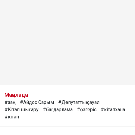
Мақалада
#заң
#Айдос Сарым
#Депутаттық сауал
#Кітап шығару
#бағдарлама
#өзгеріс
#кітапхана
#кітап