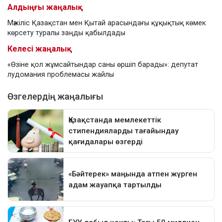
Алдыңғы жаңалық
Мәжіліс Қазақстан мен Қытай арасындағы құқықтық көмек
көрсету туралы заңды қабылдады
Келесі жаңалық
«Өзіне қол жұмсайтындар саны өршіп барады»: депутат
лудомания проблемасы жайлы