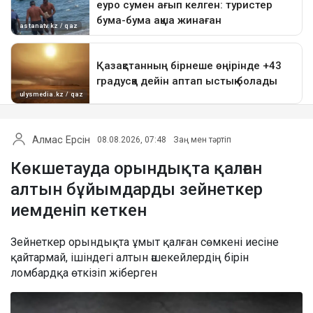
Алмас Ерсін
08.08.2026, 07:48
Заң мен тәртіп
Көкшетауда орындықта қалған
алтын бұйымдарды зейнеткер
иемденіп кеткен
Зейнеткер орындықта ұмыт қалған сөмкені иесіне
қайтармай, ішіндегі алтын әшекейлердің бірін
ломбардқа өткізіп жіберген