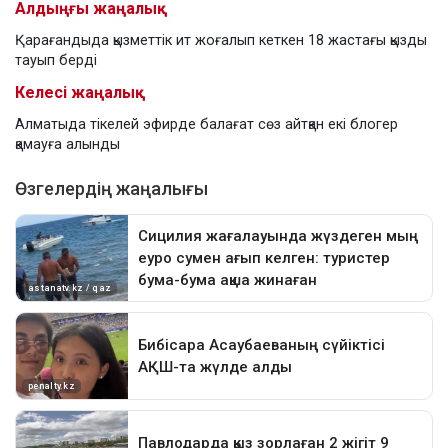
Алдыңғы жаңалық
Қарағандыда қызметтік ит жоғалып кеткен 18 жастағы қызды
тауып берді
Келесі жаңалық
Алматыда тікелей эфирде балағат сөз айтқан екі блогер
қамауға алынды