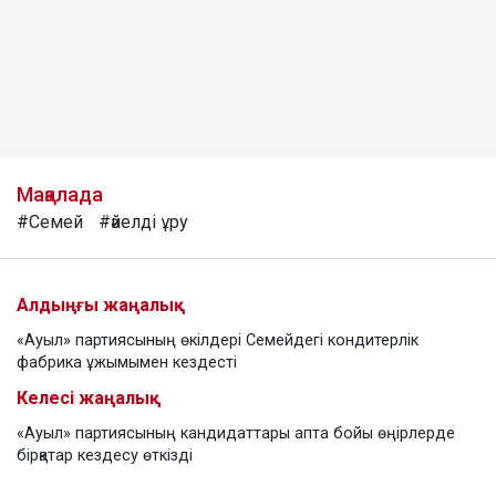
Мақалада
#Семей
#әйелді ұру
Алдыңғы жаңалық
«Ауыл» партиясының өкілдері Семейдегі кондитерлік
фабрика ұжымымен кездесті
Келесі жаңалық
«Ауыл» партиясының кандидаттары апта бойы өңірлерде
бірқатар кездесу өткізді