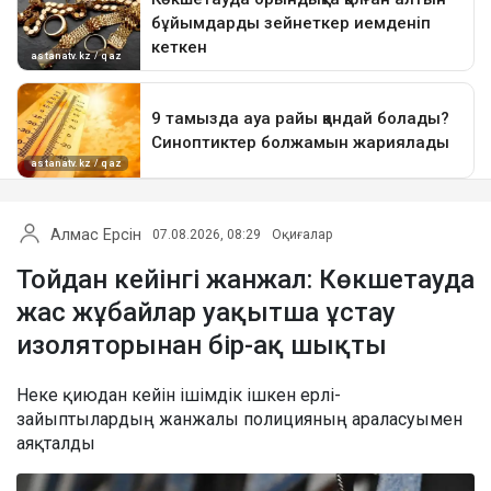
Алмас Ерсін
07.08.2026, 08:29
Оқиғалар
Тойдан кейінгі жанжал: Көкшетауда
жас жұбайлар уақытша ұстау
изоляторынан бір-ақ шықты
Неке қиюдан кейін ішімдік ішкен ерлі-
зайыптылардың жанжалы полицияның араласуымен
аяқталды