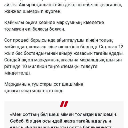
айтты. Ажырасқаннан кейін де ол экс-әйелін қызғанып,
жанжал шығарып жүрген.
Қайғылы оқиға кезінде марқұмның кәмелетке
толмаған екі баласы болған.
Сот процесі барысында айыпталушы кінәсін толық
мойындап, жасаған ісіне өкінетінін білдірді. Сот оған 12
жыл бас бостандығынан айыру жазасын тағайындады.
Сондай-ақ ол марқұмның ағасына моральдық шығын
ретінде 10 миллион теңге өтемақы төлеуге
міндеттелді.
Марқұмның туыстары сот шешіміне
қанағаттанатынын жеткізді.
«Мен соттың бұл шешімімен толықтай келісемін.
Себебі біз дәл осындай жаза тағайындалуын
қаладық. Балаларға қатысты сотта барлық қажетті