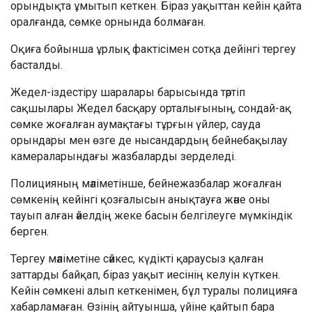
орындықта ұмытып кеткен. Біраз уақыттан кейін қайта
оралғанда, сөмке орнында болмаған.
Оқиға бойынша ұрлық фактісімен сотқа дейінгі тергеу
басталды.
Жедел-іздестіру шаралары барысында тәртіп
сақшылары Жедел басқару орталығының, сондай-ақ
сөмке жоғалған аумақтағы тұрғын үйлер, сауда
орындары мен өзге де нысандардың бейнебақылау
камераларындағы жазбаларды зерделеді.
Полицияның мәліметінше, бейнежазбалар жоғалған
сөмкенің кейінгі қозғалысын анықтауға және оны
тауып алған әйелдің жеке басын белгілеуге мүмкіндік
берген.
Тергеу мәліметіне сәйкес, күдікті қараусыз қалған
заттарды байқап, біраз уақыт иесінің келуін күткен.
Кейін сөмкені алып кеткенімен, бұл туралы полицияға
хабарламаған. Өзінің айтуынша, үйіне қайтып бара