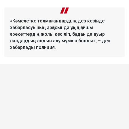
«Кәмелетке толмағандардың дер кезінде
хабарласуының арқасында құқыққа қайшы
әрекеттердің жолы кесіліп, бұдан да ауыр
салдардың алдын алу мүмкін болды», – деп
хабарлады полиция.