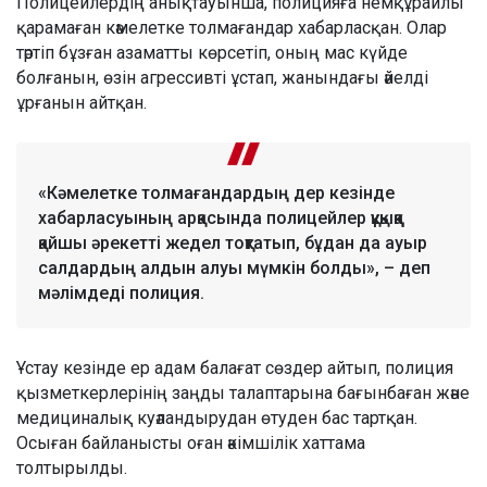
Полицейлердің анықтауынша, полицияға немқұрайлы
қарамаған кәмелетке толмағандар хабарласқан. Олар
тәртіп бұзған азаматты көрсетіп, оның мас күйде
болғанын, өзін агрессивті ұстап, жанындағы әйелді
ұрғанын айтқан.
«Кәмелетке толмағандардың дер кезінде
хабарласуының арқасында полицейлер құқыққа
қайшы әрекетті жедел тоқтатып, бұдан да ауыр
салдардың алдын алуы мүмкін болды», – деп
мәлімдеді полиция.
Ұстау кезінде ер адам балағат сөздер айтып, полиция
қызметкерлерінің заңды талаптарына бағынбаған және
медициналық куәландырудан өтуден бас тартқан.
Осыған байланысты оған әкімшілік хаттама
толтырылды.