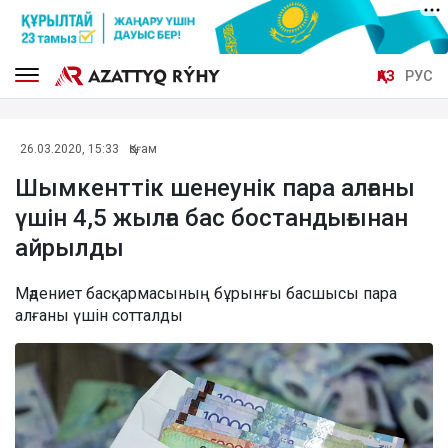
ҚАЗ
РУС
26.03.2020, 15:33
Қоғам
Шымкенттік шенеунік пара алғаны
үшін 4,5 жылға бас бостандығынан
айрылды
Мәдениет басқармасының бұрынғы басшысы пара
алғаны үшін сотталды