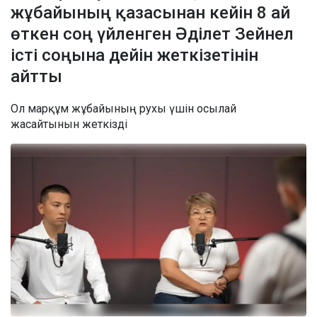
жұбайының қазасынан кейін 8 ай
өткен соң үйленген Әділет Зейнел
істі соңына дейін жеткізетінін
айтты
Ол марқұм жұбайының рухы үшін осылай
жасайтынын жеткізді