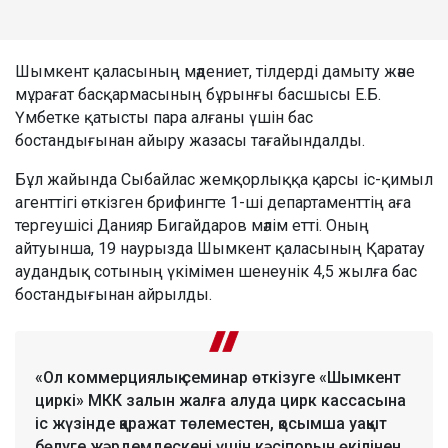
Шымкент қаласының мәдениет, тілдерді дамыту және
мұрағат басқармасының бұрынғы басшысы Е.Б.
Үмбетке қатысты пара алғаны үшін бас
бостандығынан айыру жазасы тағайындалды.
Бұл жайында Сыбайлас жемқорлыққа қарсы іс-қимыл
агенттігі өткізген брифингте 1-ші департаменттің аға
тергеушісі Данияр Бигайдаров мәлім етті. Оның
айтуынша, 19 наурызда Шымкент қаласының Қаратау
аудандық сотының үкімімен шенеунік 4,5 жылға бас
бостандығынан айрылды.
«Ол коммерциялық семинар өткізуге «Шымкент
циркі» МКК залын жалға алуда цирк кассасына
іс жүзінде қаражат төлеместен, қосымша уақыт
бөлуге жәрдемдескені үшін кәсіпорын өкілінен