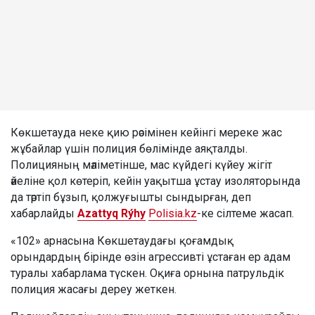
Көкшетауда неке қию рәсімінен кейінгі мереке жас
жұбайлар үшін полиция бөлімінде аяқталды.
Полицияның мәліметінше, мас күйдегі күйеу жігіт
әйеліне қол көтеріп, кейін уақытша ұстау изоляторында
да тәртіп бұзып, қолжуғышты сындырған, деп
хабарлайды
Azattyq Rýhy
Polisia.kz
-ке сілтеме жасап.
«102» арнасына Көкшетаудағы қоғамдық
орындардың бірінде өзін агрессивті ұстаған ер адам
туралы хабарлама түскен. Оқиға орнына патрульдік
полиция жасағы дереу жеткен.