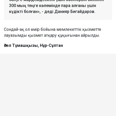
300 мың теңге көлемінде пара алғаны үшін
күдікті болған», - деді Данияр Бигайдаров.
Сондай-ақ ол өмір бойына мемлекеттік қызметте
лауазымды қызмет атқару құқығынан айрылды.
Әсел Тұмашқызы, Нұр-Сұлтан