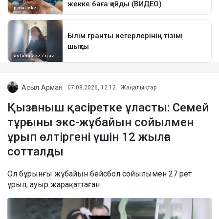
Асыл Арман
07.08.2026, 12:12
Жаңалықтар
Қызғаныш қасіретке ұласты: Семей
тұрғыны экс-жұбайын сойылмен
ұрып өлтіргені үшін 12 жылға
сотталды
Ол бұрынғы жұбайын бейсбол сойылымен 27 рет
ұрып, ауыр жарақаттаған