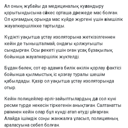
Ал оның жұбайы да медициналық куәландыру
қорытындысына сәйкес орташа дәрежеде мас болған.
Ол қоғамдық орында мас күйде жүргені үшін әкімшілік
жауапкершілікке тартылды.
Күдікті уақытша ұстау изоляторына жеткізілгеннен
кейін де тынышталмай, ондағы қолжуғышты
сындырған. Осы әрекеті үшін оған ұсақ бұзақылық
бойынша жауапкершілік жүктелді.
Бұдан бөлек, сот ер адамға билік өкілін қорлау фактісі
бойынша қылмыстық іс қозғау туралы шешім
қабылдады. Қазір ол уақытша ұстау изоляторында
отыр.
Кейін полицейлер ерлі-зайыптылардың дәл сол күні
ресми түрде некесін тіркегенін анықтаған. Салтанатты
рәсімнен кейін олар бұл күнді атап өтуді ұйғарған.
Алайда ішімдік соңы жанжалға ұласып, полицияның
араласуына себеп болған.