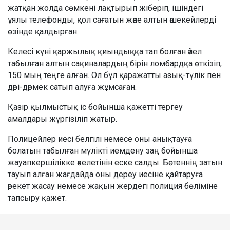
жатқан жолда сөмкені лақтырып жіберіп, ішіндегі
ұялы телефонды, қол сағатын және алтын әшекейлерді
өзінде қалдырған.
Келесі күні қаржылық қиындыққа тап болған әйел
табылған алтын сақиналардың бірін ломбардқа өткізіп,
150 мың теңге алған. Ол бұл қаражатты азық-түлік пен
дәрі-дәрмек сатып алуға жұмсаған.
Қазір қылмыстық іс бойынша қажетті тергеу
амалдары жүргізіліп жатыр.
Полицейлер иесі белгілі немесе оны анықтауға
болатын табылған мүлікті иемдену заң бойынша
жауапкершілікке әкелетінін еске салды. Бөтеннің затын
тауып алған жағдайда оны дереу иесіне қайтаруға
әрекет жасау немесе жақын жердегі полиция бөліміне
тапсыру қажет.