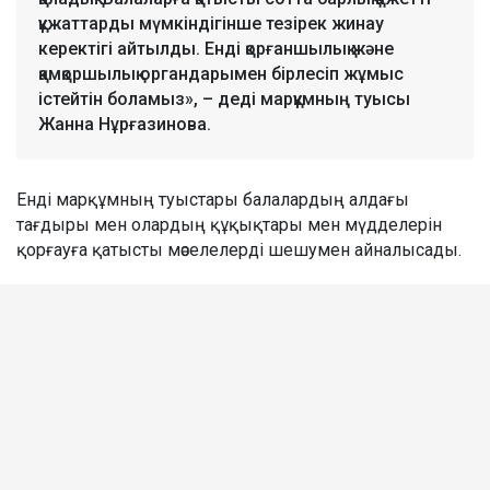
құжаттарды мүмкіндігінше тезірек жинау
керектігі айтылды. Енді қорғаншылық және
қамқоршылық органдарымен бірлесіп жұмыс
істейтін боламыз», – деді марқұмның туысы
Жанна Нұрғазинова.
Енді марқұмның туыстары балалардың алдағы
тағдыры мен олардың құқықтары мен мүдделерін
қорғауға қатысты мәселелерді шешумен айналысады.