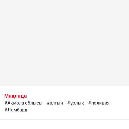
Мақалада
#Ақмола облысы
#алтын
#ұрлық
#полиция
#Ломбард