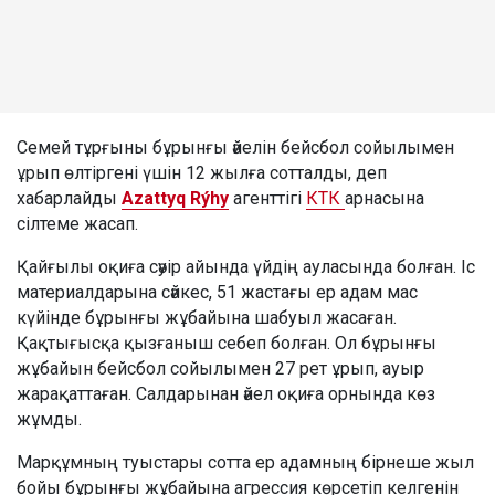
Семей тұрғыны бұрынғы әйелін бейсбол сойылымен
ұрып өлтіргені үшін 12 жылға сотталды, деп
хабарлайды
Azattyq Rýhy
агенттігі
КТК
арнасына
сілтеме жасап.
Қайғылы оқиға сәуір айында үйдің ауласында болған. Іс
материалдарына сәйкес, 51 жастағы ер адам мас
күйінде бұрынғы жұбайына шабуыл жасаған.
Қақтығысқа қызғаныш себеп болған. Ол бұрынғы
жұбайын бейсбол сойылымен 27 рет ұрып, ауыр
жарақаттаған. Салдарынан әйел оқиға орнында көз
жұмды.
Марқұмның туыстары сотта ер адамның бірнеше жыл
бойы бұрынғы жұбайына агрессия көрсетіп келгенін