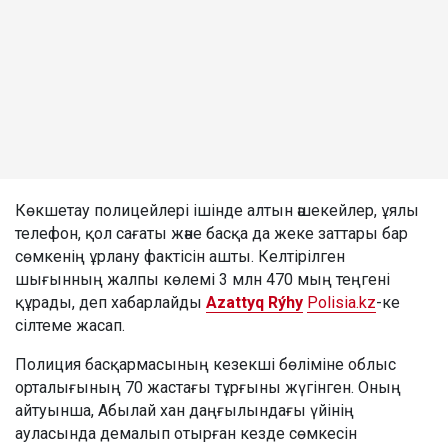
Көкшетау полицейлері ішінде алтын әшекейлер, ұялы
телефон, қол сағаты және басқа да жеке заттары бар
сөмкенің ұрлану фактісін ашты. Келтірілген
шығынның жалпы көлемі 3 млн 470 мың теңгені
құрады, деп хабарлайды
Azattyq Rýhy
Polisia.kz
-ке
сілтеме жасап.
Полиция басқармасының кезекші бөліміне облыс
орталығының 70 жастағы тұрғыны жүгінген. Оның
айтуынша, Абылай хан даңғылындағы үйінің
ауласында демалып отырған кезде сөмкесін