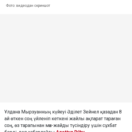
Фото: видеодан скриншот
Ұлдана Мырзуанның күйеуі Әділет Зейнел қазадан 8
ай өткен соң үйленіп кеткені жайлы ақпарат тараған
соң, өз тарапынан мән-жайды түсіндіру үшін сұхбат