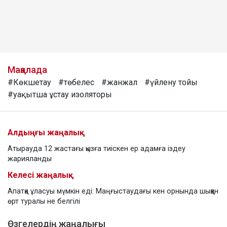
Мақалада
#Көкшетау
#төбелес
#жанжал
#үйлену тойы
#уақытша ұстау изоляторы
Алдыңғы жаңалық
Атырауда 12 жастағы қызға тиіскен ер адамға іздеу
жарияланды
Келесі жаңалық
Апатқа ұласуы мүмкін еді: Маңғыстаудағы кен орнында шыққан
өрт туралы не белгілі