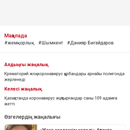
Мақалада
#жемқорлық
#Шымкент
#Данияр Бигайдаров
Алдыңғы жаңалық
Крематорий жоқ: коронавирус құрбандары арнайы полигонда
жерленеді
Келесі жаңалық
Қазақстанда коронавирус жұқтырғандар саны 109 адамға
жетті