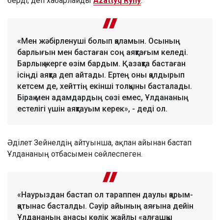
берді, деп хабарлайды
Azattyq Rýhy
.
«Мен жәбірленуші болып қаламын. Осының
барлығын мен бастаған соң аяқтағым келеді.
Барлық жерге өзім бардым. Қазақта бастаған
ісіңді аяқта деп айтады. Ертең оны қалдырып
кетсем де, хейттің екінші толқыны басталады.
Бірақ мен адамдардың сөзі емес, Ұлдананың
естелігі үшін аяқтауым керек», - деді ол.
Әділет Зейнелдің айтуынша, ақпан айынан бастап
Ұлдананың отбасымен сөйлеспеген.
«Наурыздан бастап ол тараппен даулы қарым-
қатынас басталды. Сәуір айының аяғына дейін
Ұлдананың анасы көлік жайлы «алғашқы