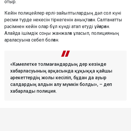
отыр.
Кейін полицейлер ерлі-зайыптылардың дәл сол күні
ресми түрде некесін тіркегенін анықтаған. Салтанатты
рәсімнен кейін олар бұл күнді атап өтуді ұйғарған.
Алайда ішімдік соңы жанжалға ұласып, полицияның
араласуына себеп болған.
«Кәмелетке толмағандардың дер кезінде
хабарласуының арқасында құқыққа қайшы
әрекеттердің жолы кесіліп, бұдан да ауыр
салдардың алдын алу мүмкін болды», – деп
хабарлады полиция.