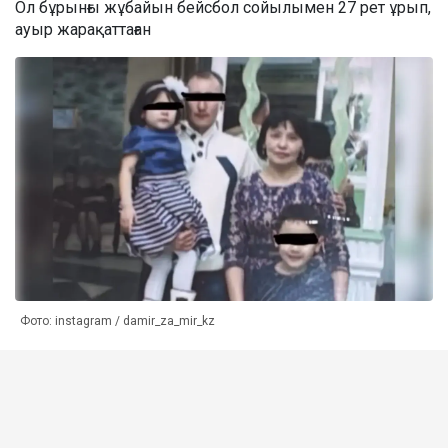
Ол бұрынғы жұбайын бейсбол сойылымен 27 рет ұрып,
ауыр жарақаттаған
Фото: instagram / damir_za_mir_kz