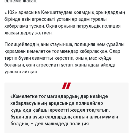
сілтеме жасап.
«102» арнасына Көкшетаудағы қоғамдық орындардың
бірінде өзін агрессивті ұстаған ер адам туралы
хабарлама түскен. Оқиға орнына патрульдік полиция
жасағы дереу жеткен.
Полицейлердің анықтауынша, полицияға немқұрайлы
қарамаған кәмелетке толмағандар хабарласқан. Олар
тәртіп бұзған азаматты көрсетіп, оның мас күйде
болғанын, өзін агрессивті ұстап, жанындағы әйелді
ұрғанын айтқан.
«Кәмелетке толмағандардың дер кезінде
хабарласуының арқасында полицейлер
құқыққа қайшы әрекетті жедел тоқтатып,
бұдан да ауыр салдардың алдын алуы мүмкін
болды», – деп мәлімдеді полиция.