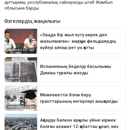
арттырмақ: республикалық сайлауалды штаб Жамбыл
облысына барды