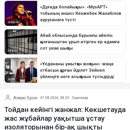
Алмас Ерсін
07.08.2026, 08:29
Оқиғалар
Тойдан кейінгі жанжал: Көкшетауда
жас жұбайлар уақытша ұстау
изоляторынан бір-ақ шықты