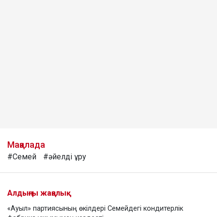
Мақалада
#Семей
#әйелді ұру
Алдыңғы жаңалық
«Ауыл» партиясының өкілдері Семейдегі кондитерлік