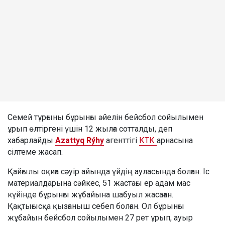
Семей тұрғыны бұрынғы әйелін бейсбол сойылымен
ұрып өлтіргені үшін 12 жылға сотталды, деп
хабарлайды
Azattyq Rýhy
агенттігі
КТК
арнасына
сілтеме жасап.
Қайғылы оқиға сәуір айында үйдің ауласында болған. Іс
материалдарына сәйкес, 51 жастағы ер адам мас
күйінде бұрынғы жұбайына шабуыл жасаған.
Қақтығысқа қызғаныш себеп болған. Ол бұрынғы
жұбайын бейсбол сойылымен 27 рет ұрып, ауыр