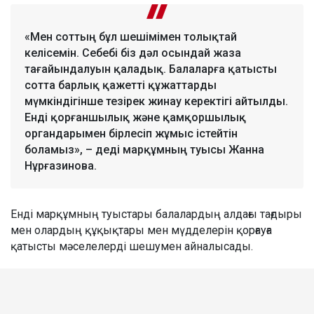
«Мен соттың бұл шешімімен толықтай
келісемін. Себебі біз дәл осындай жаза
тағайындалуын қаладық. Балаларға қатысты
сотта барлық қажетті құжаттарды
мүмкіндігінше тезірек жинау керектігі айтылды.
Енді қорғаншылық және қамқоршылық
органдарымен бірлесіп жұмыс істейтін
боламыз», – деді марқұмның туысы Жанна
Нұрғазинова.
Енді марқұмның туыстары балалардың алдағы тағдыры
мен олардың құқықтары мен мүдделерін қорғауға
қатысты мәселелерді шешумен айналысады.