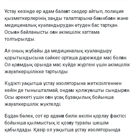
Ұстау кезінде ер адам балағат сөздер айтып, полиция
қызметкерлерінің заңды талаптарына бағынбаған және
медициналық куәландырудан өтуден бас тартқан.
Осыған байланысты оған әкімшілік хаттама
толтырылды.
Ал оның жұбайы да медициналық куәландыру
қорытындысына сәйкес орташа дәрежеде мас болған.
Ол қоғамдық орында мас күйде жүргені үшін әкімшілік
жауапкершілікке тартылды.
Күдікті уақытша ұстау изоляторына жеткізілгеннен
кейін де тынышталмай, ондағы қолжуғышты сындырған.
Осы әрекеті үшін оған ұсақ бұзақылық бойынша
жауапкершілік жүктелді.
Бұдан бөлек, сот ер адамға билік өкілін қорлау фактісі
бойынша қылмыстық іс қозғау туралы шешім
қабылдады. Қазір ол уақытша ұстау изоляторында