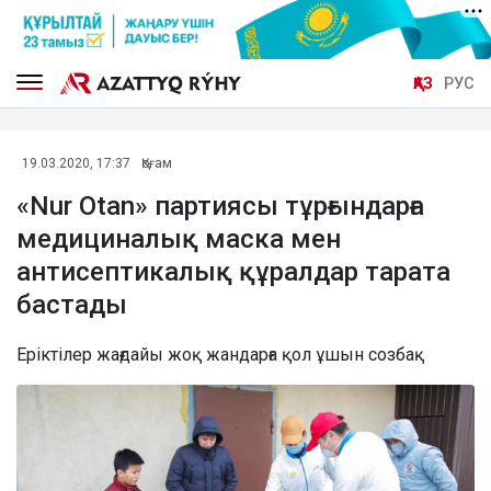
ҚАЗ
РУС
19.03.2020, 17:37
Қоғам
«Nur Otan» партиясы тұрғындарға
медициналық маска мен
антисептикалық құралдар тарата
бастады
Еріктілер жағдайы жоқ жандарға қол ұшын созбақ