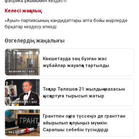
фабрика ұжымымен кездесті
Келесі жаңалық
«Ауыл» партиясының кандидаттары апта бойы өңірлерде
бірқатар кездесу өткізді