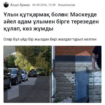
Асыл Арман
06.08.2026, 15:38
Жаңалықтар
Ұлын құтқармақ болған: Мәскеуде
әйел адам ұлымен бірге терезеден
құлап, көз жұмды
Олар бұл үйді бір жылдан бері жалдап тұрып келген