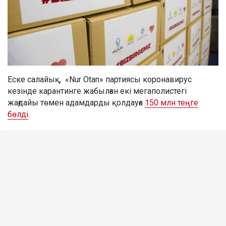
Еске салайық, «Nur Otan» партиясы коронавирус
кезінде карантинге жабылған екі мегаполистегі
жағдайы төмен адамдарды қолдауға
150 млн теңге
бөлді
.