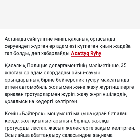
Астанада сәйгүлігіне мініп, қаланың ортасында
серуендеп жүрген ер адам өзі күтпеген қиын жағдайға
тап болды, деп хабарлайды
Azattyq Rýhy
.
Қалалық Полиция департаментінің мәліметінше, 35
жастағы ер адам елордадағы ойын-сауық
орындарының біріне бейнеролик түсіру мақсатында
атпен автомобиль жолымен және жаяу жүргіншілерге
арналған тротуарлармен жүріп, жаяу жүргіншілердің
қозғалысына кедергі келтірген.
Кейін «Бәйтерек» монументі маңына қарай бет алған
кезде, жол қиылыстарының бірінде жылқы
тротуарды ластап, жасыл желектерге зақым келтірген.
Осылайша абаттандыру саласындағы заңнама