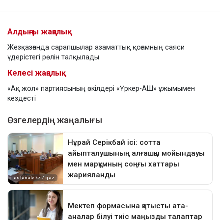
Алдыңғы жаңалық
Жезқазғанда сарапшылар азаматтық қоғамның саяси
үдерістегі рөлін талқылады
Келесі жаңалық
«Ақ жол» партиясының өкілдері «Үркер-АШ» ұжымымен
кездесті