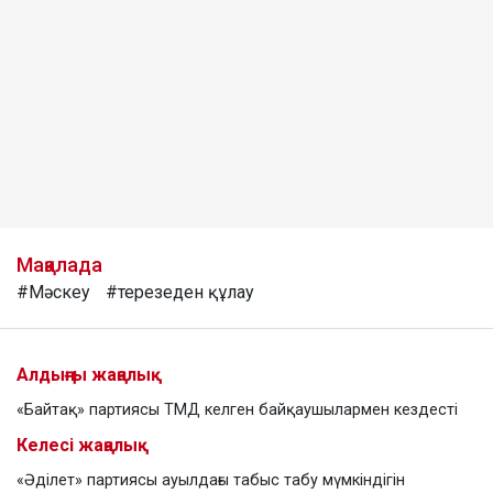
Мақалада
#Мәскеу
#терезеден құлау
Алдыңғы жаңалық
«Байтақ» партиясы ТМД келген байқаушылармен кездесті
Келесі жаңалық
«Әділет» партиясы ауылдағы табыс табу мүмкіндігін