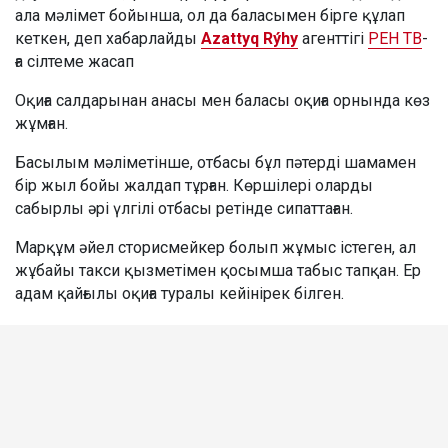
ала мәлімет бойынша, ол да баласымен бірге құлап
кеткен, деп хабарлайды
Azattyq Rýhy
агенттігі
РЕН ТВ
-
ға сілтеме жасап
Оқиға салдарынан анасы мен баласы оқиға орнында көз
жұмған.
Басылым мәліметінше, отбасы бұл пәтерді шамамен
бір жыл бойы жалдап тұрған. Көршілері оларды
сабырлы әрі үлгілі отбасы ретінде сипаттаған.
Марқұм әйел сторисмейкер болып жұмыс істеген, ал
жұбайы такси қызметімен қосымша табыс тапқан. Ер
адам қайғылы оқиға туралы кейінірек білген.