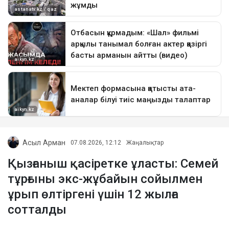
Асыл Арман
07.08.2026, 12:12
Жаңалықтар
Қызғаныш қасіретке ұласты: Семей
тұрғыны экс-жұбайын сойылмен
ұрып өлтіргені үшін 12 жылға
сотталды