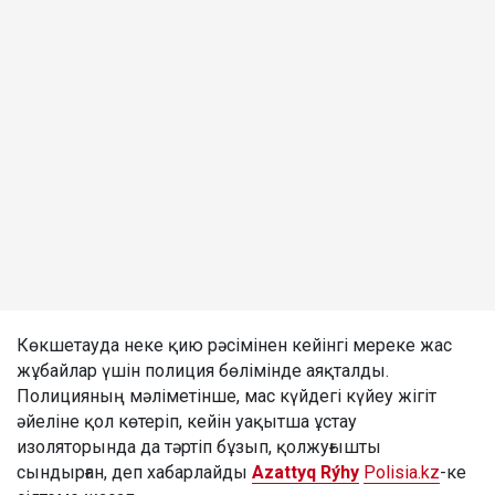
Көкшетауда неке қию рәсімінен кейінгі мереке жас
жұбайлар үшін полиция бөлімінде аяқталды.
Полицияның мәліметінше, мас күйдегі күйеу жігіт
әйеліне қол көтеріп, кейін уақытша ұстау
изоляторында да тәртіп бұзып, қолжуғышты
сындырған, деп хабарлайды
Azattyq Rýhy
Polisia.kz
-ке