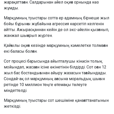
жарақаттаған. Салдарынан әйел оқиға орнында көз
жұмды.
Марқұмның туыстары сотта ер адамның бірнеше жыл
бойы бұрынғы жұбайына агрессия көрсетіп келгенін
айтты. Ажырасқаннан кейін де ол экс-әйелін қызғанып,
жанжал шығарып жүрген.
Қайғылы оқиға кезінде марқұмның кәмелетке толмаған
екі баласы болған.
Сот процесі барысында айыпталушы кінәсін толық
мойындап, жасаған ісіне өкінетінін білдірді. Сот оған 12
жыл бас бостандығынан айыру жазасын тағайындады.
Сондай-ақ ол марқұмның ағасына моральдық шығын
ретінде 10 миллион теңге өтемақы төлеуге
міндеттелді.
Марқұмның туыстары сот шешіміне қанағаттанатынын
жеткізді.