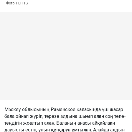
Фото: РЕН ТВ
Мәскеу облысының Раменское қаласында үш жасар
бала ойнап жүріп, терезе алдына шығып алған соң тепе-
теңдігін жоғалтып алған. Баланың анасы айқайлаған
дауысты естіп, ұлын құтқаруға ұмтылған. Алайда алдын