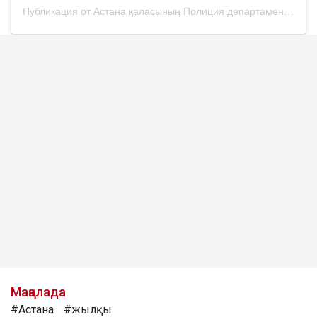
Публикация от Астана қаласының Полиция департаменті (@police__astana)
Мақалада
#Астана
#жылқы