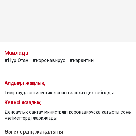
Мақалада
#Нұр Отан
#коронавирус
#карантин
Алдыңғы жаңалық
Теміртауда антисептик жасаған заңсыз цех табылды
Келесі жаңалық
Денсаулық сақтау министрлігі коронавирусқа қатысты соңғы
мәліметтерді жариялады