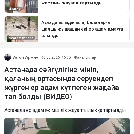
Асыл Арман
06.08.2026, 16:55
Жаңалықтар
Астанада сәйгүлігіне мініп,
қаланың ортасында серуендеп
жүрген ер адам күтпеген жағдайға
тап болды (ВИДЕО)
Астанада ер адам әкімшілік жауаптылыққа тартылды