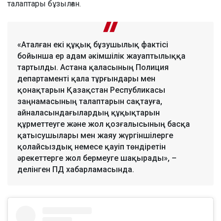
талаптары бұзылған.
«Аталған екі құқық бұзушылық фактісі
бойынша ер адам әкімшілік жауаптылыққа
тартылды. Астана қаласының Полиция
департаменті қала тұрғындары мен
қонақтарын Қазақстан Республикасы
заңнамасының талаптарын сақтауға,
айналасындағылардың құқықтарын
құрметтеуге және жол қозғалысының басқа
қатысушылары мен жаяу жүргіншілерге
қолайсыздық немесе қауіп төндіретін
әрекеттерге жол бермеуге шақырады», –
делінген ПД хабарламасында.