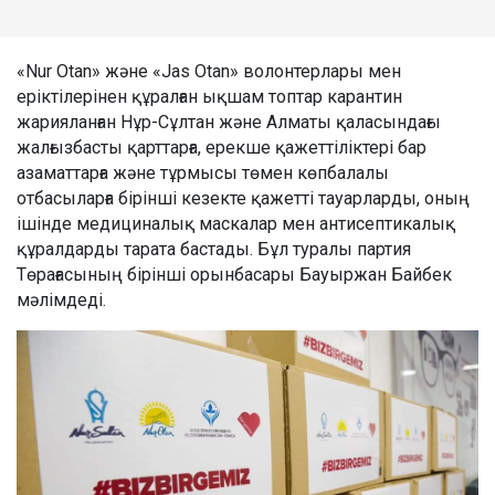
«Nur Otan» және «Jas Otan» волонтерлары мен
еріктілерінен құралған ықшам топтар карантин
жарияланған Нұр-Сұлтан және Алматы қаласындағы
жалғызбасты қарттарға, ерекше қажеттіліктері бар
азаматтарға және тұрмысы төмен көпбалалы
отбасыларға бірінші кезекте қажетті тауарларды, оның
ішінде медициналық маскалар мен антисептикалық
құралдарды тарата бастады. Бұл туралы партия
Төрағасының бірінші орынбасары Бауыржан Байбек
мәлімдеді.