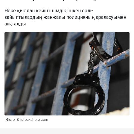
Неке қиюдан кейін ішімдік ішкен ерлі-
зайыптылардың жанжалы полицияның араласуымен
аяқталды
Фото: © istockphoto.com