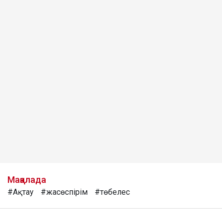
Мақалада
#Ақтау
#жасөспірім
#төбелес