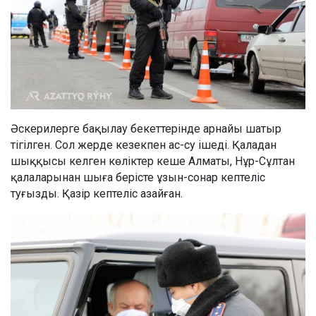
Әскерилерге бақылау бекеттерінде арнайы шатыр
тігілген. Сол жерде кезекпен ас-су ішеді. Қаладан
шыққысы келген көліктер кеше Алматы, Нұр-Сұлтан
қалаларынан шыға берісте ұзын-сонар кептеліс
туғызды. Қазір кептеліс азайған.