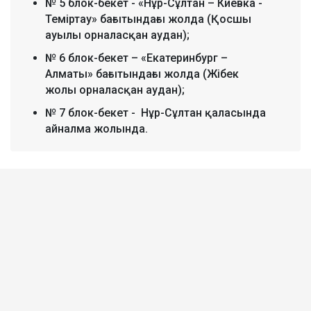
№ 5 блок-бекет - «Нұр-Сұлтан – Киевка -
Теміртау» бағытындағы жолда (Қосшы
ауылы орналасқан аудан);
№ 6 блок-бекет – «Екатеринбург –
Алматы» бағытындағы жолда (Жібек
жолы орналасқан аудан);
№ 7 блок-бекет - Нұр-Сұлтан қаласында
айналма жолында.