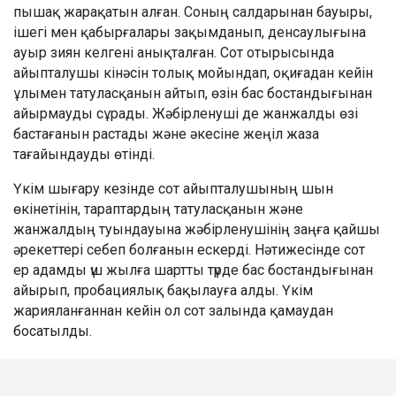
пышақ жарақатын алған. Соның салдарынан бауыры,
ішегі мен қабырғалары зақымданып, денсаулығына
ауыр зиян келгені анықталған. Сот отырысында
айыпталушы кінәсін толық мойындап, оқиғадан кейін
ұлымен татуласқанын айтып, өзін бас бостандығынан
айырмауды сұрады. Жәбірленуші де жанжалды өзі
бастағанын растады және әкесіне жеңіл жаза
тағайындауды өтінді.
Үкім шығару кезінде сот айыпталушының шын
өкінетінін, тараптардың татуласқанын және
жанжалдың туындауына жәбірленушінің заңға қайшы
әрекеттері себеп болғанын ескерді. Нәтижесінде сот
ер адамды үш жылға шартты түрде бас бостандығынан
айырып, пробациялық бақылауға алды. Үкім
жарияланғаннан кейін ол сот залында қамаудан
босатылды.