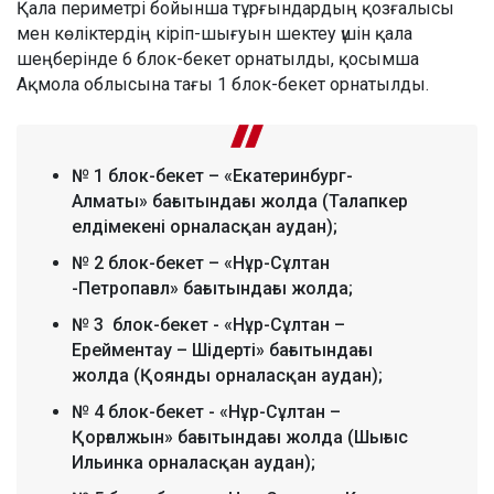
Қала периметрі бойынша тұрғындардың қозғалысы
мен көліктердің кіріп-шығуын шектеу үшін қала
шеңберінде 6 блок-бекет орнатылды, қосымша
Ақмола облысына тағы 1 блок-бекет орнатылды.
№ 1 блок-бекет – «Екатеринбург-
Алматы» бағытындағы жолда (Талапкер
елдімекені орналасқан аудан);
№ 2 блок-бекет – «Нұр-Сұлтан
-Петропавл» бағытындағы жолда;
№ 3 блок-бекет - «Нұр-Сұлтан –
Ерейментау – Шідерті» бағытындағы
жолда (Қоянды орналасқан аудан);
№ 4 блок-бекет - «Нұр-Сұлтан –
Қорғалжын» бағытындағы жолда (Шығыс
Ильинка орналасқан аудан);