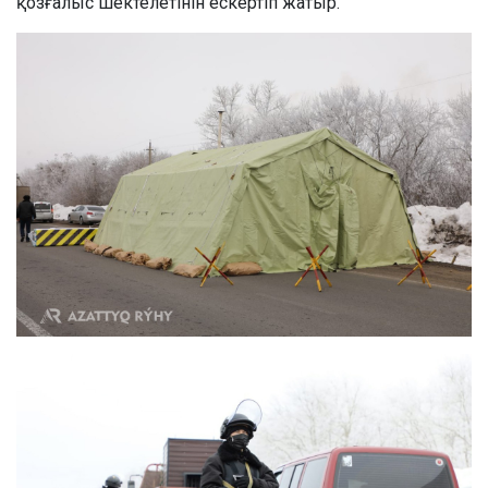
қозғалыс шектелетінін ескертіп жатыр.