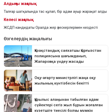
Алдыңғы жаңалық
Талғар шатқалында тас құлап, бір адам ауыр жарақат алды
Келесі жаңалық
ЖСДП кандидаты Оралда жер үлескерлерімен кездесті