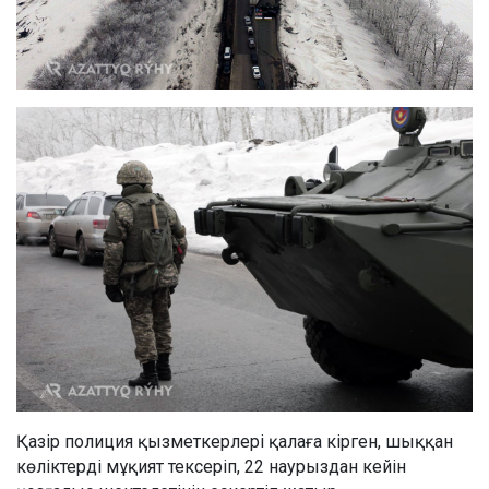
Қазір полиция қызметкерлері қалаға кірген, шыққан
көліктерді мұқият тексеріп, 22 наурыздан кейін