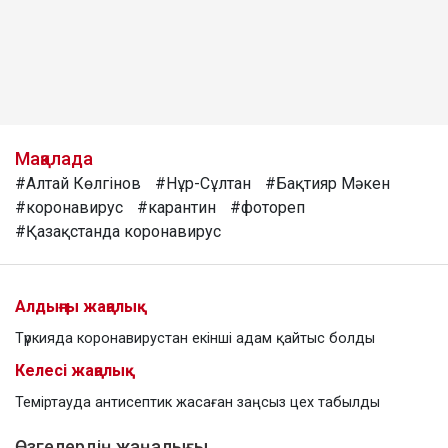
Мақалада
#Алтай Көлгінов
#Нұр-Сұлтан
#Бақтияр Мәкен
#коронавирус
#карантин
#фотореп
#Қазақстанда коронавирус
Алдыңғы жаңалық
Түркияда коронавирустан екінші адам қайтыс болды
Келесі жаңалық
Теміртауда антисептик жасаған заңсыз цех табылды