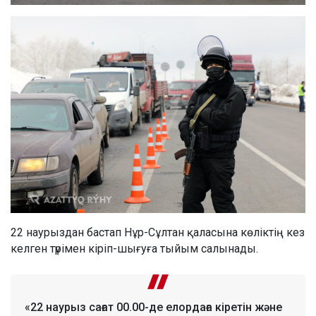
22 наурыздан бастап Нұр-Сұлтан қаласына көліктің кез
келген түрімен кіріп-шығуға тыйым салынады.
«22 наурыз сағат 00.00-де елордаға кіретін және