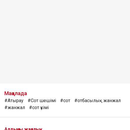
Мақалада
#Атырау
#Сот шешімі
#сот
#отбасылық жанжал
#жанжал
#сот үкімі
Алдыңғы жаңалық