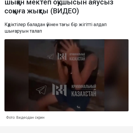
шыққан мектеп оқушысын аяусыз
соққыға жықты (ВИДЕО)
Күдіктілер баладан үйінен тағы бір жігітті алдап
шығаруын талап
Фото: Видеодан скрин