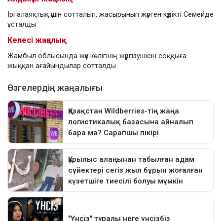
Ірі алаяқтық үшін сотталып, жасырынып жүрген күдікті Семейде
ұсталды
Келесі жаңалық
Жамбыл облысында жүк көлігінің жүргізушісін соққыға
жыққан ағайындылар сотталды