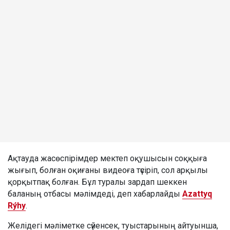
Ақтауда жасөспірімдер мектеп оқушысын соққыға
жығып, болған оқиғаны видеоға түсіріп, сол арқылы
қорқытпақ болған. Бұл туралы зардап шеккен
баланың отбасы мәлімдеді, деп хабарлайды
Azattyq
Rýhy
.
Желідегі мәліметке сүйенсек, туыстарының айтуынша,