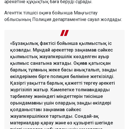
әрекетіне құқықтық баға беруді сұрады.
Агенттік тілшісі оқиға бойынша Маңғыстау
облысының Полиция департаментіне сауал жолдады:
«Бұзақылық фактісі бойынша қылмыстық іс
қозғалды. Мұндай әрекеттер заңнамаға сәйкес
қылмыстық жауапкершілік көзделген ауыр
қылмыс санатына жатады. Оқиғаға қатысқан
барлық тұлғаның жеке басы анықталып, заңды
өкілдерімен бірге полиция бөліміне жеткізілді.
Қазіргі уақытта барлық қажетті тергеу әрекеті
жүргізіліп жатыр. Кәмелетке толмағандарды
тәрбиелеу жөніндегі міндеттерін тиісінше
орындамағаны үшін олардың заңды өкілдері
қолданыстағы заңнамаға сәйкес
жауапкершілікке тартылды. Сондай-ақ
материалдар қарау және өз құзыреті шегінде