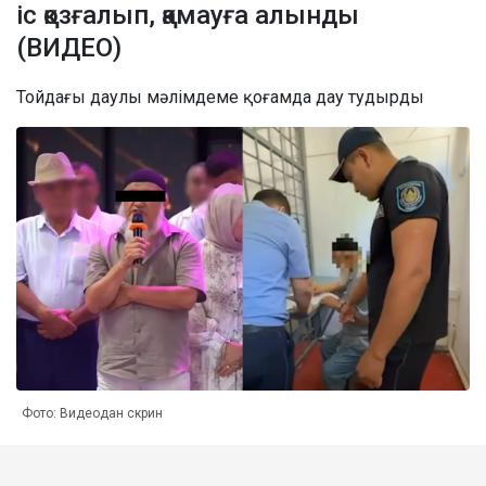
іс қозғалып, қамауға алынды
(ВИДЕО)
Тойдағы даулы мәлімдеме қоғамда дау тудырды
Фото: Видеодан скрин