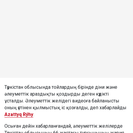
Түркістан облысында тойлардың бірінде діни және
әлеуметтік араздықты қоздырды деген күдікті
ұсталды. Әлеуметтік желідегі видеоға байланысты
оның үстінен қылмыстық іс қозғалды, деп хабарлайды
Azattyq Rýhy
.
Осыған дейін хабарланғандай, әлеуметтік желілерде
Түркістан облысының 66 жастағы тұрғынының жария