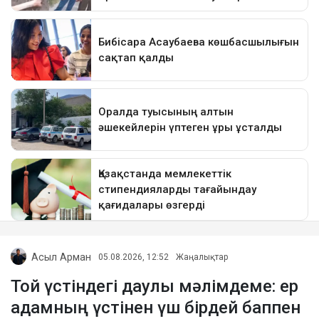
Асыл Арман
05.08.2026, 12:52
Жаңалықтар
Той үстіндегі даулы мәлімдеме: ер
адамның үстінен үш бірдей баппен