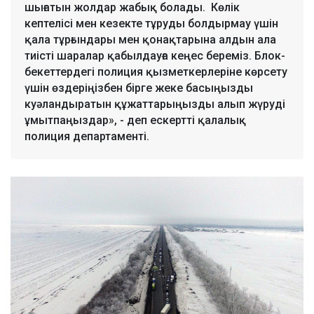
шығатын жолдар жабық болады. Көлік
кептелісі мен кезекте тұруды болдырмау үшін
қала тұрғындары мен қонақтарына алдын ала
тиісті шаралар қабылдауға кеңес береміз. Блок-
бекеттердегі полиция қызметкерлеріне көрсету
үшін өздеріңізбен бірге жеке басыңызды
куәландыратын құжаттарыңызды алып жүруді
ұмытпаңыздар», - деп ескертті қалалық
полиция департаменті.