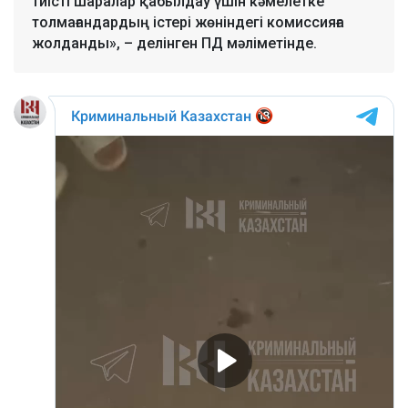
тиісті шаралар қабылдау үшін кәмелетке
толмағандардың істері жөніндегі комиссияға
жолданды», – делінген ПД мәліметінде.