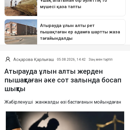
Асқарова Қарлығаш
05.08.2026, 14:42
Заң мен тәртіп
Атырауда ұлын алты жерден
пышақтаған әке сот залында босап
шықты
Жәбірленуші жанжалды өзі бастағанын мойындаған