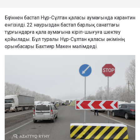
Бүгіннен бастап Нұр-Сұлтан қаласы аумағында карантин
енгізілді. 22 наурыздан бастап барлық санаттағы
тұрғындарға қала аумағына кіріп-шығуға шектеу
қойылады. Бұл туралы Нұр-Сұлтан қаласы әкімінің
орынбасары Бахтияр Макен мәлімдеді.