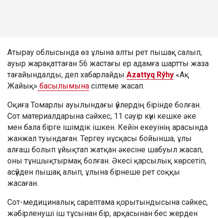
Атырау облысында өз ұлына алты рет пышақ салып,
ауыр жарақаттаған 56 жастағы ер адамға шартты жаза
тағайындалды, деп хабарлайды
Azattyq Rýhy
«Ақ
Жайық»
басылымына
сілтеме жасап.
Оқиға Томарлы ауылындағы үйлердің бірінде болған.
Сот материалдарына сәйкес, 11 сәуір күні кешке әке
мен бала бірге ішімдік ішкен. Кейін екеуінің арасында
жанжал туындаған. Тергеу нұсқасы бойынша, ұлы
алғаш болып ұйықтап жатқан әкесіне шабуыл жасап,
оны тұншықтырмақ болған. Әкесі қарсылық көрсетіп,
асүйден пышақ алып, ұлына бірнеше рет соққы
жасаған.
Сот-медициналық сараптама қорытындысына сәйкес,
жәбірленуші іш тұсынан бір, арқасынан бес жерден