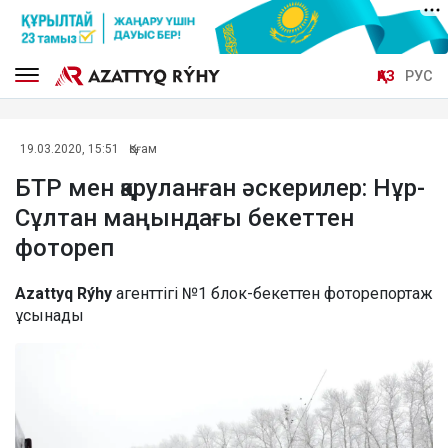
ҚАЗ
РУС
19.03.2020, 15:51
Қоғам
БТР мен қаруланған әскерилер: Нұр-
Сұлтан маңындағы бекеттен
фотореп
Azattyq Rýhy
агенттігі №1 блок-бекеттен фоторепортаж
ұсынады