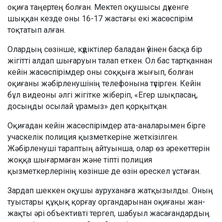
оқиға таңертең болған. Мектеп оқушысы дүкенге
шыққан кезде оны 16-17 жастағы екі жасөспірім
тоқтатып алған.
Олардың сөзінше, күдіктілер баладан үйінен басқа бір
жігітті алдап шығаруын талап еткен. Ол бас тартқаннан
кейін жасөспірімдер оны соққыға жығып, болған
оқиғаны жәбірленушінің телефонына түсірген. Кейін
бұл видеоны әлгі жігітке жіберіп, «Егер шықпасаң,
досыңды осылай ұрамыз» деп қорқытқан.
Оқиғадан кейін жасөспірімдер ата-аналарымен бірге
учаскелік полиция қызметкеріне жеткізілген.
Жәбірленуші тараптың айтуынша, олар өз әрекеттерін
жоққа шығармаған және тіпті полиция
қызметкерлерінің көзінше де өзін өрескел ұстаған.
Зардап шеккен оқушы ауруханаға жатқызылды. Оның
туыстары құқық қорғау органдарынан оқиғаны жан-
жақты әрі объективті тергеп, шабуыл жасағандардың