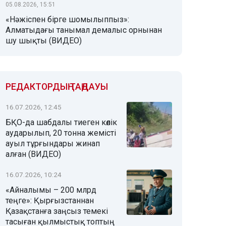
05.08.2026, 15:51
«Нәжіспен бірге шомылыппыз»:
Алматыдағы танымал демалыс орнынан
шу шықты (ВИДЕО)
РЕДАКТОРДЫҢ ТАҢДАУЫ
16.07.2026, 12:45
БҚО-да шабдалы тиеген көлік
аударылып, 20 тонна жемісті
ауыл тұрғындары жинап
алған (ВИДЕО)
16.07.2026, 10:24
«Айналымы – 200 млрд
теңге»: Қырғызстаннан
Қазақстанға заңсыз темекі
тасыған қылмыстық топтың