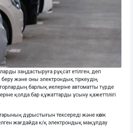
ларды заңдастыруға рұқсат етілген, деп
м беру және оны электрондық тіркеудің
кторлардың барлық иелеріне автоматты түрде
ріне қолда бар құжаттарды ұсыну қажеттілігі
.
тарының дұрыстығын тексереді және көлік
елген жағдайда к/қ электрондық мақұлдау