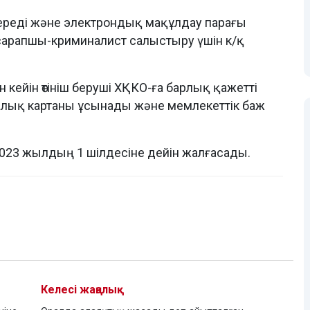
 береді және электрондық мақұлдау парағы
 сарапшы-криминалист салыстыру үшін к/қ
 кейін өтініш беруші ХҚКО-ға барлық қажетті
алық картаны ұсынады және мемлекеттік баж
.
 2023 жылдың 1 шілдесіне дейін жалғасады.
Келесі жаңалық