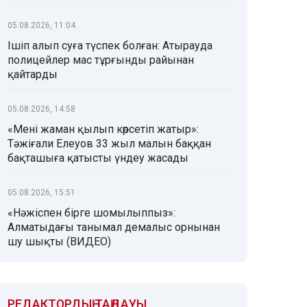
05.08.2026, 11:04
Ішіп алып суға түспек болған: Атырауда
полицейлер мас тұрғынды райынан
қайтарды
05.08.2026, 14:58
«Мені жаман қылып көрсетіп жатыр»:
Тәжіғали Елеуов 33 жыл малын баққан
бақташыға қатысты үндеу жасады
05.08.2026, 15:51
«Нәжіспен бірге шомылыппыз»:
Алматыдағы танымал демалыс орнынан
шу шықты (ВИДЕО)
РЕДАКТОРДЫҢ ТАҢДАУЫ