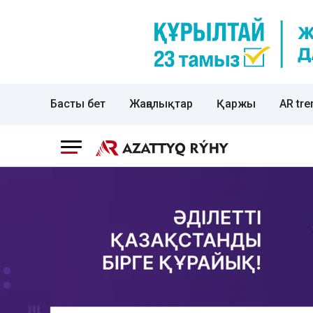
Басты бет
Жаңалықтар
Қаржы
AR tre