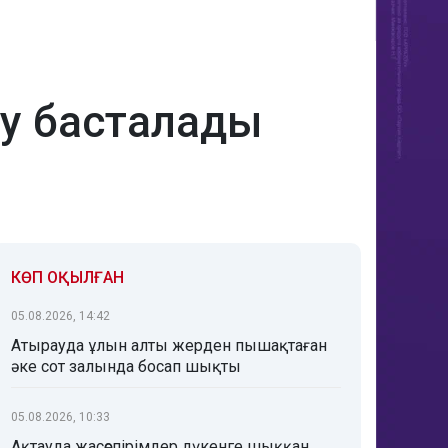
ру басталады
КӨП ОҚЫЛҒАН
05.08.2026, 14:42
Атырауда ұлын алты жерден пышақтаған
әке сот залында босап шықты
05.08.2026, 10:33
Ақтауда жасөспірімдер дүкенге шыққан