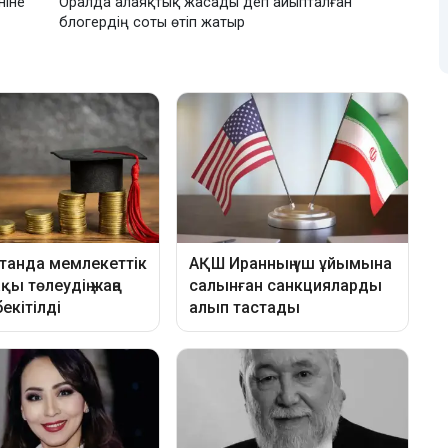
ніне
Оралда алаяқтық жасады деп айыпталған
блогердің соты өтіп жатыр