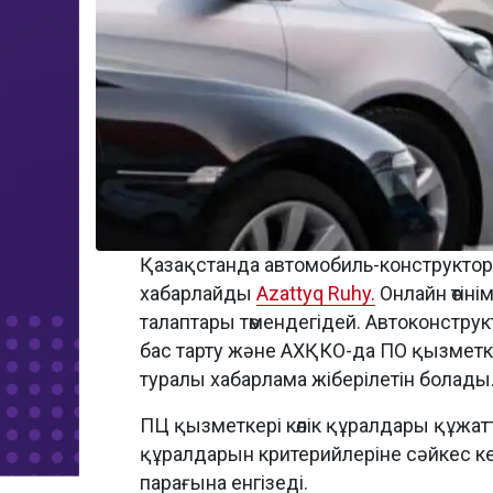
Қазақстанда автомобиль-конструктор
хабарлайды
Azattyq Ruhy.
Онлайн өтіні
талаптары төмендегідей. Автоконстру
бас тарту және АХҚКО-да ПО қызметке
туралы хабарлама жіберілетін болады
ПЦ қызметкері көлік құралдары құжат
құралдарын критерийлеріне сәйкес к
парағына енгізеді.