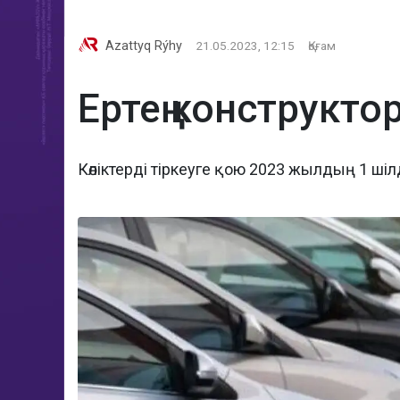
Azattyq Rýhy
21.05.2023, 12:15
Қоғам
Ертең конструкто
Көліктерді тіркеуге қою 2023 жылдың 1 ші