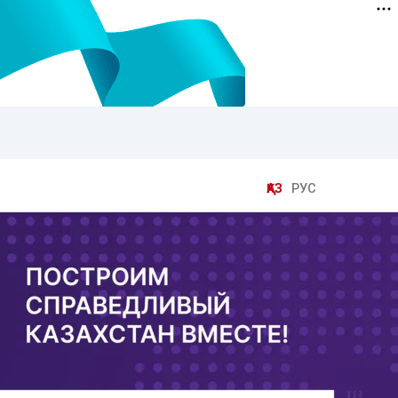
ҚАЗ
РУС