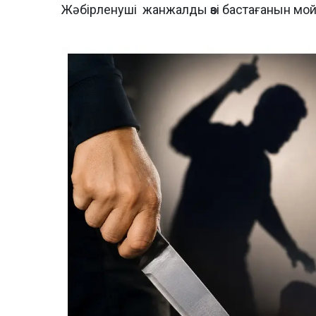
Жәбірленуші жанжалды өзі бастағанын мо