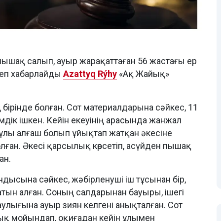
пышақ салып, ауыр жарақаттаған 56 жастағы ер
деп хабарлайды
Azattyq Rýhy
«Ақ Жайық»
ірінде болған. Сот материалдарына сәйкес, 11
шімдік ішкен. Кейін екеуінің арасында жанжал
 ұлы алғаш болып ұйықтап жатқан әкесіне
ған. Әкесі қарсылық көрсетіп, асүйден пышақ
ан.
ысына сәйкес, жәбірленуші іш тұсынан бір,
ын алған. Соның салдарынан бауыры, ішегі
лығына ауыр зиян келгені анықталған. Сот
ық мойындап, оқиғадан кейін ұлымен