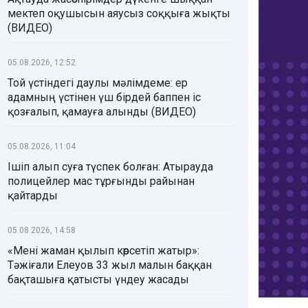
мектеп оқушысын аяусыз соққыға жықты
(ВИДЕО)
05.08.2026, 12:52
Той үстіндегі даулы мәлімдеме: ер
адамның үстінен үш бірдей баппен іс
қозғалып, қамауға алынды (ВИДЕО)
05.08.2026, 11:04
Ішіп алып суға түспек болған: Атырауда
полицейлер мас тұрғынды райынан
қайтарды
05.08.2026, 14:58
«Мені жаман қылып көрсетіп жатыр»:
Тәжіғали Елеуов 33 жыл малын баққан
бақташыға қатысты үндеу жасады