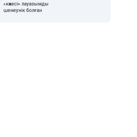
«көкесі» лауазымды
шенеунік болған