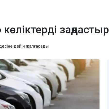
р көліктерді заңдасты
лдесіне дейін жалғасады