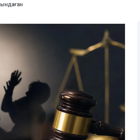
йындаған