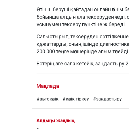
Өтініш беруші қайтадан онлайн өтінім
бойынша алдын ала тексеруден өтеді,
ұсынумен тексеру пунктіне жібереді.
Салыстырып, тексеруден сәтті өткеннен
құжаттарды, оның ішінде диагностик
200 000 теңге мөлшерінде алым төлейді
Естеріңізге сала кетейік, заңдастыру
Мақалада
#автокөлік
#көлік тіркеу
#заңдастыру
Алдыңғы жаңалық