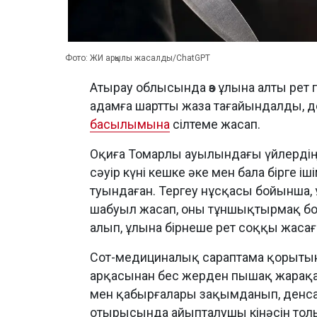
Фото: ЖИ арқылы жасалды/ChatGPT
Атырау облысында өз ұлына алты рет 
адамға шартты жаза тағайындалды, 
басылымына
сілтеме жасап.
Оқиға Томарлы ауылындағы үйлердің б
сәуір күні кешке әке мен бала бірге і
туындаған. Тергеу нұсқасы бойынша,
шабуыл жасап, оны тұншықтырмақ бол
алып, ұлына бірнеше рет соққы жасағ
Сот-медициналық сараптама қорытынд
арқасынан бес жерден пышақ жарақат
мен қабырғалары зақымданып, денсау
отырысында айыпталушы кінәсін тол