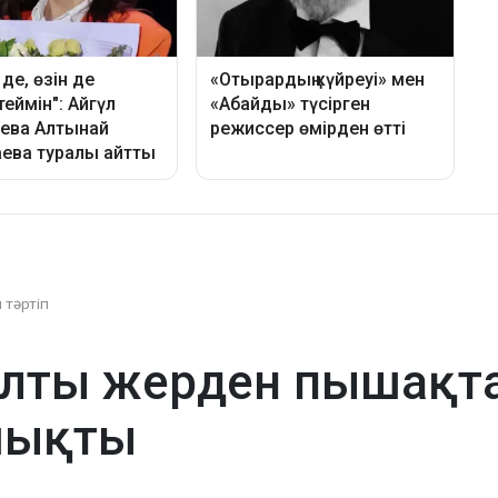
 тәртіп
лты жерден пышақта
шықты