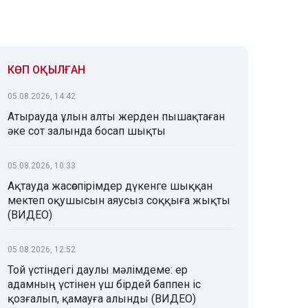
КӨП ОҚЫЛҒАН
05.08.2026, 14:42
Атырауда ұлын алты жерден пышақтаған
әке сот залында босап шықты
05.08.2026, 10:33
Ақтауда жасөспірімдер дүкенге шыққан
мектеп оқушысын аяусыз соққыға жықты
(ВИДЕО)
05.08.2026, 12:52
Той үстіндегі даулы мәлімдеме: ер
адамның үстінен үш бірдей баппен іс
қозғалып, қамауға алынды (ВИДЕО)