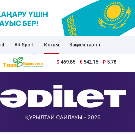
nd
AR Sport
Қоғам
Заң мен тәртіп
$
469.85
€
542.16
₽
5.78