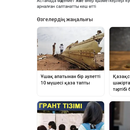
Астанада мәдениет және өнер қызметкерлері кү
арналған салтанатты кеш өтті