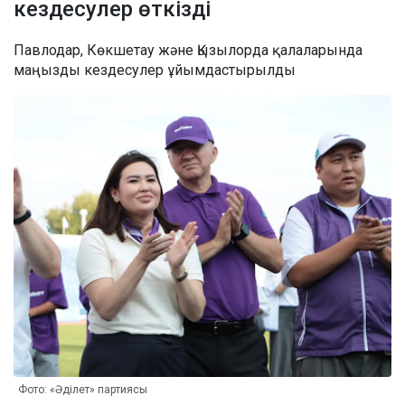
кездесулер өткізді
Павлодар, Көкшетау және Қызылорда қалаларында
маңызды кездесулер ұйымдастырылды
Фото: «Әділет» партиясы