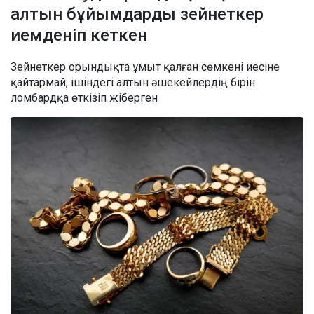
алтын бұйымдарды зейнеткер
иемденіп кеткен
Зейнеткер орындықта ұмыт қалған сөмкені иесіне
қайтармай, ішіндегі алтын әшекейлердің бірін
ломбардқа өткізіп жіберген