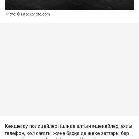
Фото: © istockphoto.com
Көкшетау полицейлері ішінде алтын әшекейлер, ұялы
телефон, қол сағаты және басқа да жеке заттары бар