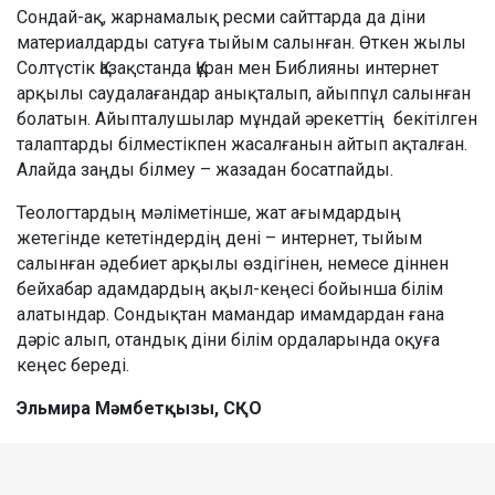
Сондай-ақ, жарнамалық ресми сайттарда да діни
материалдарды сатуға тыйым салынған. Өткен жылы
Солтүстік Қазақстанда Құран мен Библияны интернет
арқылы саудалағандар анықталып, айыппұл салынған
болатын. Айыпталушылар мұндай әрекеттің бекітілген
талаптарды білместікпен жасалғанын айтып ақталған.
Алайда заңды білмеу – жазадан босатпайды.
Теологтардың мәліметінше, жат ағымдардың
жетегінде кететіндердің дені – интернет, тыйым
салынған әдебиет арқылы өздігінен, немесе діннен
бейхабар адамдардың ақыл-кеңесі бойынша білім
алатындар. Сондықтан мамандар имамдардан ғана
дәріс алып, отандық діни білім ордаларында оқуға
кеңес береді.
Эльмира Мәмбетқызы, СҚО