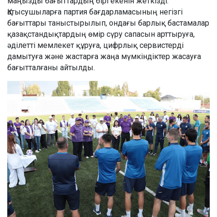
маңызды бағыттардың бірі екенін жеткізді.
Қатысушыларға партия бағдарламасының негізгі
бағыттары таныстырылып, ондағы барлық бастамалар
қазақстандықтардың өмір сүру сапасын арттыруға,
әділетті мемлекет құруға, цифрлық сервистерді
дамытуға және жастарға жаңа мүмкіндіктер жасауға
бағытталғаны айтылды.