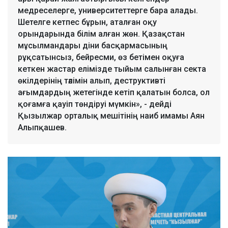
медреселерге, университеттерге бара алады.
Шетелге кетпес бұрын, аталған оқу
орындарында білім алған жөн. Қазақстан
мұсылмандары діни басқармасының
рұқсатынсыз, бейресми, өз бетімен оқуға
кеткен жастар елімізде тыйым салынған секта
өкілдерінің тәлімін алып, деструктивті
ағымдардың жетегінде кетіп қалатын болса, ол
қоғамға қауіп төндіруі мүмкін», - дейді
Қызылжар орталық мешітінің наиб имамы Аян
Алыпқашев.