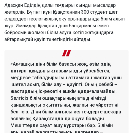
Адасқан Еділдің қилы тағдыры сынды мысалдар
жетерлік. Бүгінгі күні Қазақстаннан 300 студент шет
елдердері теологиялық оқу орындарында білім алып
жүр. Имамдар Қазақстан діни басқармасы емес,
бейресми жолмен білім алуға кетіп жатқандарға
айтарлықтай қауіп төнетіндігін айтады.
«Алғашқы діни білім базасы жоқ, өзіміздің
дәстүрлі құндылықтарымызды үйренбеген,
медресе табалдырығын аттамаған жастар үшін
шетел асып, білім алу – қауіпті. Оның себебі –
жастардың іс-әрекетін ешкім қадағаламайды.
Белгісіз білім ошақтарының ата дінімізді
қаншалықты оқытатыны, жалпы не үйрететіні
белгісіз. Діни білім алғысы келгендерге шекара
аспай-ақ Қазақстанда да оқуға болады.
Мешіттерде сауат ашу курстары бар. Білімін
ары қарай жалғастырғысы келгендер –