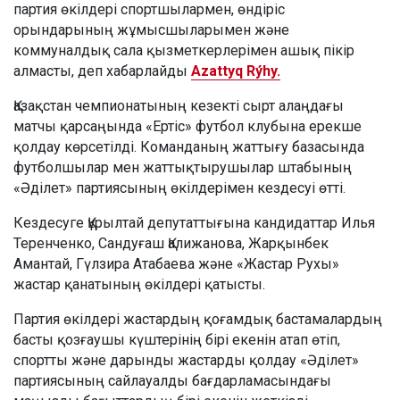
партия өкілдері спортшылармен, өндіріс
орындарының жұмысшыларымен және
коммуналдық сала қызметкерлерімен ашық пікір
алмасты, деп хабарлайды
Azattyq Rýhy.
Қазақстан чемпионатының кезекті сырт алаңдағы
матчы қарсаңында «Ертіс» футбол клубына ерекше
қолдау көрсетілді. Команданың жаттығу базасында
футболшылар мен жаттықтырушылар штабының
«Әділет» партиясының өкілдерімен кездесуі өтті.
Кездесуге Құрылтай депутаттығына кандидаттар Илья
Теренченко, Сандуғаш Қалижанова, Жарқынбек
Амантай, Гүлзира Атабаева және «Жастар Рухы»
жастар қанатының өкілдері қатысты.
Партия өкілдері жастардың қоғамдық бастамалардың
басты қозғаушы күштерінің бірі екенін атап өтіп,
спортты және дарынды жастарды қолдау «Әділет»
партиясының сайлауалды бағдарламасындағы