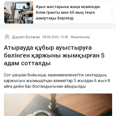
Дәулет Ботагөз
08.08.2026, 13:45
Жаңалықтар
Атырауда құбыр ауыстыруға
бөлінген қаржыны жымқырған 5
адам сотталды
Сот шешімі бойынша, квазимемлекеттік сектордың
қаржысын жымқыртқан азаматтар 5 жылдан 6 жыл 8
айға дейін бас бостандығынан айырылды