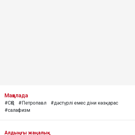
Мақалада
#СҚО
#Петропавл
#дәстүрлі емес діни көзқарас
#салафизм
Алдыңғы жаңалық