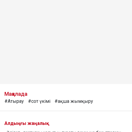
Мақалада
#Атырау
#сот үкімі
#ақша жымқыру
Алдыңғы жаңалық