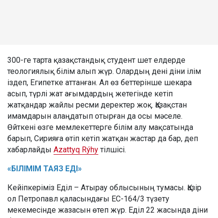
300-ге тарта қазақстандық студент шет елдерде
теологиялық білім алып жүр. Олардың дені діни ілім
іздеп, Египетке аттанған. Ал өз беттерінше шекара
асып, түрлі жат ағымдардың жетегінде кетіп
жатқандар жайлы ресми деректер жоқ. Қазақстан
имамдарын алаңдатып отырған да осы мәселе.
Өйткені өзге мемлекеттерге білім алу мақсатында
барып, Сирияға өтіп кетіп жатқан жастар да бар, деп
хабарлайды
Azattyq Rýhy
тілшісі.
«БІЛІМІМ ТАЯЗ ЕДІ»
Кейіпкеріміз Еділ – Атырау облысының тумасы. Қазір
ол Петропавл қаласындағы ЕС-164/3 түзету
мекемесінде жазасын өтеп жүр. Еділ 22 жасында діни