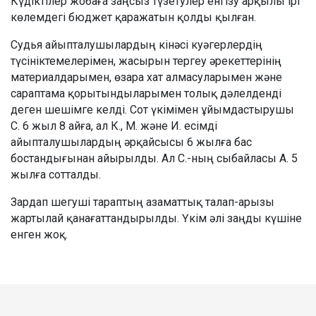
Күдіктілер жобаға заңсыз түзетулер енгізу арқылы ірі
көлемдегі бюджет қаражатын қолды қылған.
Судья айыпталушылардың кінәсі куәгерлердің
түсініктемелерімен, жасырын тергеу әрекеттерінің
материалдарымен, өзара хат алмасуларымен және
сараптама қорытындыларымен толық дәлелденді
деген шешімге келді. Сот үкімімен ұйымдастырушы
С. 6 жыл 8 айға, ал К., М. және И. есімді
айыпталушылардың әрқайсысы 6 жылға бас
бостандығынан айырылды. Ал С.-ның сыбайласы А. 5
жылға сотталды.
Зардап шегуші тараптың азаматтық талап-арызы
жартылай қанағаттандырылды. Үкім әлі заңды күшіне
енген жоқ.