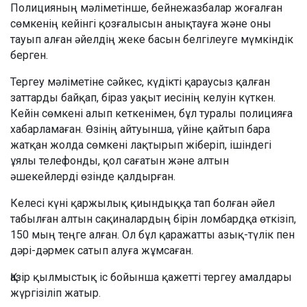
Полицияның мәліметінше, бейнежазбалар жоғалған
сөмкенің кейінгі қозғалысын анықтауға және оны
тауып алған әйелдің жеке басын белгілеуге мүмкіндік
берген.
Тергеу мәліметіне сәйкес, күдікті қараусыз қалған
заттарды байқап, біраз уақыт иесінің келуін күткен.
Кейін сөмкені алып кеткенімен, бұл туралы полицияға
хабарламаған. Өзінің айтуынша, үйіне қайтып бара
жатқан жолда сөмкені лақтырып жіберіп, ішіндегі
ұялы телефонды, қол сағатын және алтын
әшекейлерді өзінде қалдырған.
Келесі күні қаржылық қиындыққа тап болған әйел
табылған алтын сақиналардың бірін ломбардқа өткізіп,
150 мың теңге алған. Ол бұл қаражатты азық-түлік пен
дәрі-дәрмек сатып алуға жұмсаған.
Қазір қылмыстық іс бойынша қажетті тергеу амалдары
жүргізіліп жатыр.