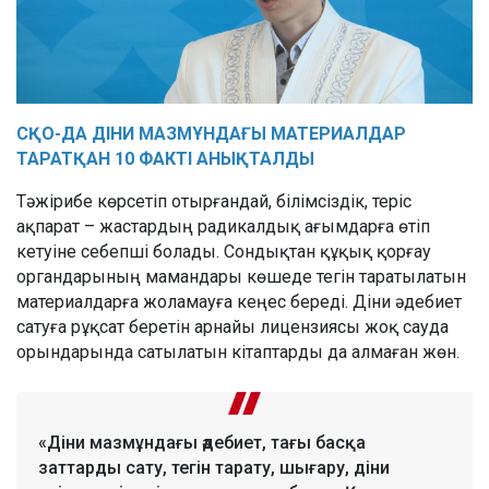
СҚО-
ДА
ДІНИ МАЗМҰНДАҒЫ МАТЕРИАЛДАР
ТАРАТҚАН 10 ФАКТІ АНЫҚТАЛДЫ
Тәжірибе көрсетіп отырғандай, білімсіздік, теріс
ақпарат – жастардың радикалдық ағымдарға өтіп
кетуіне себепші болады. Сондықтан құқық қорғау
органдарының мамандары көшеде тегін таратылатын
материалдарға жоламауға кеңес береді. Діни әдебиет
сатуға рұқсат беретін арнайы лицензиясы жоқ сауда
орындарында сатылатын кітаптарды да алмаған жөн.
«Діни мазмұндағы әдебиет, тағы басқа
заттарды сату, тегін тарату, шығару, діни