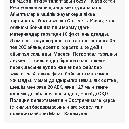
рәсімдерді өткізу талаптарын бұзу – Қазақстан
Республикасының заңымен қудаланады.
Айыптылар әкімшілік жауапкершілікке
тартылады. Өткен жылы Солтүстік Қазақстан
облысы бойынша діни мазмұндағы
материалдар таратқан 10 факті анықталды.
Әкімшілік жауапкершілікке тартылғандарға 35-
тен 200 айлық есептік көрсеткішке дейін
айыппұл салынды. Мәселен, Петропавл тұрғыны
әлеуметтік желілердің біріндегі өзінің жеке
парақшасына аудио және видео файлдар
жүктеген. Аталған факті бойынша материал
жиналды. Мамандандырылған әкімшілік соттың
шешімімен оған 20 АЕК, яғни 127 мың теңге
көлемінде айыппұл салынды», – дейді СҚО
Полиция департаментінің Экстремизмге қарсы
іс-қимыл басқармасының аға жедел уәкілі,
полиция майоры Марат Халимулин.