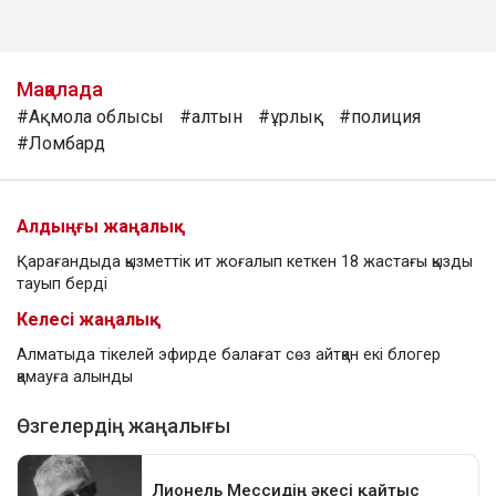
Мақалада
#Ақмола облысы
#алтын
#ұрлық
#полиция
#Ломбард
Алдыңғы жаңалық
Қарағандыда қызметтік ит жоғалып кеткен 18 жастағы қызды
тауып берді
Келесі жаңалық
Алматыда тікелей эфирде балағат сөз айтқан екі блогер
қамауға алынды