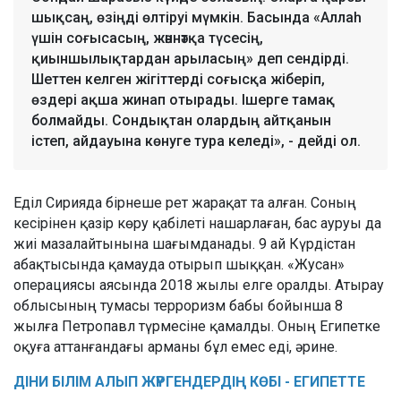
шықсаң, өзіңді өлтіруі мүмкін. Басында «Аллаһ
үшін соғысасың, жәннәтқа түсесің,
қиыншылықтардан арыласың» деп сендірді.
Шеттен келген жігіттерді соғысқа жіберіп,
өздері ақша жинап отырады. Ішерге тамақ
болмайды. Сондықтан олардың айтқанын
істеп, айдауына көнуге тура келеді», - дейді ол.
Еділ Сирияда бірнеше рет жарақат та алған. Соның
кесірінен қазір көру қабілеті нашарлаған, бас ауруы да
жиі мазалайтынына шағымданады. 9 ай Күрдістан
абақтысында қамауда отырып шыққан. «Жусан»
операциясы аясында 2018 жылы елге оралды. Атырау
облысының тумасы терроризм бабы бойынша 8
жылға Петропавл түрмесіне қамалды. Оның Египетке
оқуға аттанғандағы арманы бұл емес еді, әрине.
ДІНИ БІЛІМ АЛЫП ЖҮРГЕНДЕРДІҢ КӨБІ - ЕГИПЕТТЕ