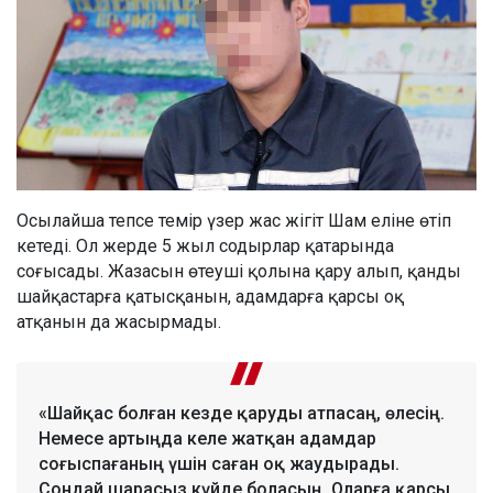
Осылайша тепсе темір үзер жас жігіт Шам еліне өтіп
кетеді. Ол жерде 5 жыл содырлар қатарында
соғысады. Жазасын өтеуші қолына қару алып, қанды
шайқастарға қатысқанын, адамдарға қарсы оқ
атқанын да жасырмады.
«Шайқас болған кезде қаруды атпасаң, өлесің.
Немесе артыңда келе жатқан адамдар
соғыспағаның үшін саған оқ жаудырады.
Сондай шарасыз күйде боласың. Оларға қарсы