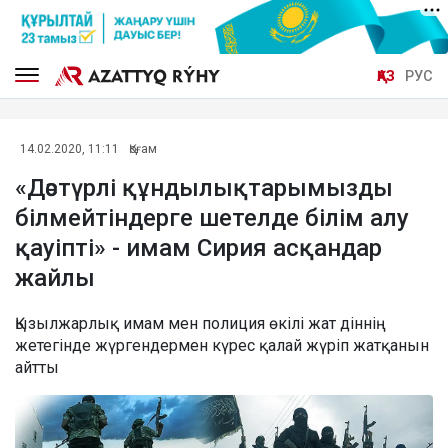
ҚАЗ
РУС
14.02.2020, 11:11
Қоғам
«Дәстүрлі құндылықтарымызды
білмейтіндерге шетелде білім алу
қауіпті» - имам Сирия асқандар
жайлы
Қызылжарлық имам мен полиция өкілі жат діннің
жетегінде жүргендермен күрес қалай жүріп жатқанын
айтты