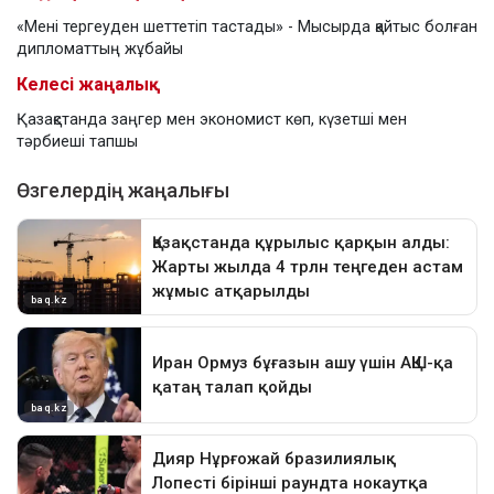
«Мені тергеуден шеттетіп тастады» - Мысырда қайтыс болған
дипломаттың жұбайы
Келесі жаңалық
Қазақстанда заңгер мен экономист көп, күзетші мен
тәрбиеші тапшы