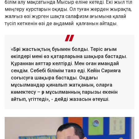
білім алу мақсатында Мысыр еліне кетеді. Екі жыл тіл
меңгеру курстарын оқиды. Ол туған жерден жырақта,
жалғыз өзі жүрген шақта салафизм ағымына қалай
түсіп кеткенін өзі де аңдамай қалғанын айтады.
«Бәрі жастықтың буымен болды. Теріс ағым
өкілдері мені өз қатарларына шақыра бастады.
Құраннан аяттар келтірді. Мен оған имандай
сендім. Себебі білімім таяз еді. Кейін Сирияға
соғысуға шақыра бастады. Ондағы
мұсылмандар қиналып жатқанын, оларға
көмектесу – әр мұсылманның парызы екенін
айтып, үгіттеді», - дейді жазасын өтеуші.