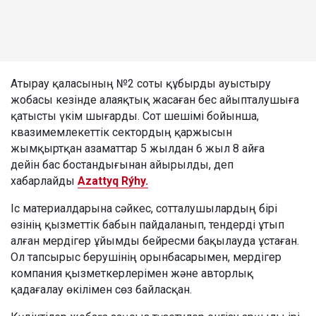
Атырау қаласының №2 соты құбырды ауыстыру
жобасы кезінде алаяқтық жасаған бес айыпталушыға
қатысты үкім шығарды. Сот шешімі бойынша,
квазимемлекеттік сектордың қаржысын
жымқыртқан азаматтар 5 жылдан 6 жыл 8 айға
дейін бас бостандығынан айырылды, деп
хабарлайды
Azattyq Rýhy.
Іс материалдарына сәйкес, сотталушылардың бірі
өзінің қызметтік бабын пайдаланып, тендерді ұтып
алған мердігер ұйымды бейресми бақылауда ұстаған.
Ол тапсырыс берушінің орынбасарымен, мердігер
компания қызметкерлерімен және авторлық
қадағалау өкілімен сөз байласқан.