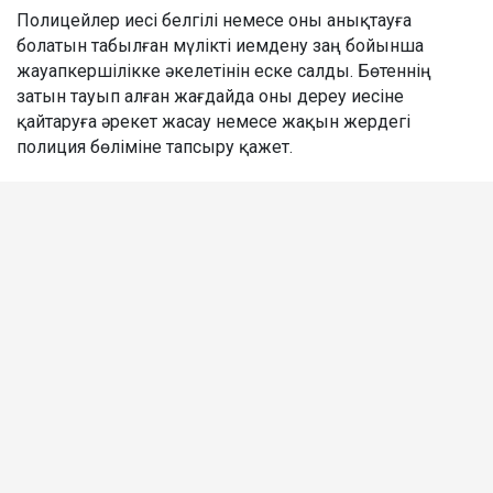
Полицейлер иесі белгілі немесе оны анықтауға
болатын табылған мүлікті иемдену заң бойынша
жауапкершілікке әкелетінін еске салды. Бөтеннің
затын тауып алған жағдайда оны дереу иесіне
қайтаруға әрекет жасау немесе жақын жердегі
полиция бөліміне тапсыру қажет.