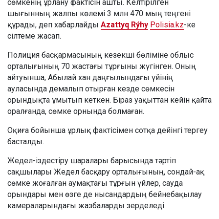
сөмкенің ұрлану фактісін ашты. Келтірілген
шығынның жалпы көлемі 3 млн 470 мың теңгені
құрады, деп хабарлайды
Azattyq Rýhy
Polisia.kz
-ке
сілтеме жасап.
Полиция басқармасының кезекші бөліміне облыс
орталығының 70 жастағы тұрғыны жүгінген. Оның
айтуынша, Абылай хан даңғылындағы үйінің
ауласында демалып отырған кезде сөмкесін
орындықта ұмытып кеткен. Біраз уақыттан кейін қайта
оралғанда, сөмке орнында болмаған.
Оқиға бойынша ұрлық фактісімен сотқа дейінгі тергеу
басталды.
Жедел-іздестіру шаралары барысында тәртіп
сақшылары Жедел басқару орталығының, сондай-ақ
сөмке жоғалған аумақтағы тұрғын үйлер, сауда
орындары мен өзге де нысандардың бейнебақылау
камераларындағы жазбаларды зерделеді.