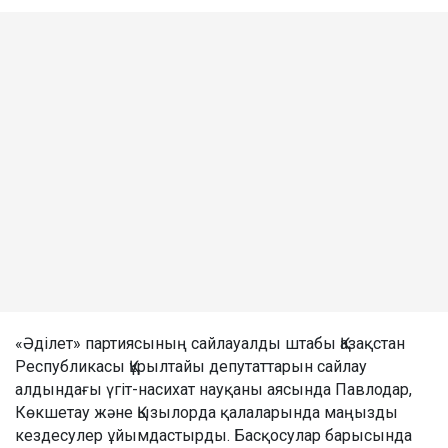
«Әділет» партиясының сайлауалды штабы Қазақстан
Республикасы Құрылтайы депутаттарын сайлау
алдындағы үгіт-насихат науқаны аясында Павлодар,
Көкшетау және Қызылорда қалаларында маңызды
кездесулер ұйымдастырды. Басқосулар барысында