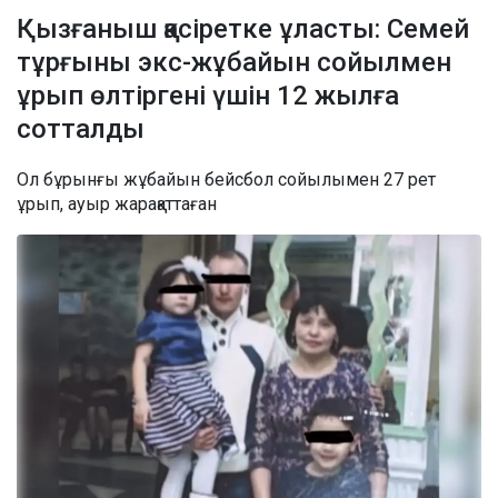
Қызғаныш қасіретке ұласты: Семей
тұрғыны экс-жұбайын сойылмен
ұрып өлтіргені үшін 12 жылға
сотталды
Ол бұрынғы жұбайын бейсбол сойылымен 27 рет
ұрып, ауыр жарақаттаған