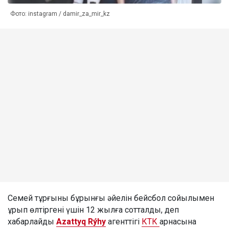
Фото: instagram / damir_za_mir_kz
Семей тұрғыны бұрынғы әйелін бейсбол сойылымен
ұрып өлтіргені үшін 12 жылға сотталды, деп
хабарлайды
Azattyq Rýhy
агенттігі
КТК
арнасына