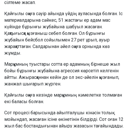
сілтеме жасап.
Қайғылы оқиға сәуір айында үйдің ауласында болған. Іс
материалдарына сәйкес, 51 жастағы ер адам мас
күйінде бұрынғы жұбайына шабуыл жасаған.
Қақтығысқа қызғаныш себеп болған. Ол бұрынғы
жұбайын бейсбол сойылымен 27 рет ұрып, ауыр
жарақаттаған. Салдарынан әйел оқиға орнында көз
жұмды.
Марқұмның туыстары сотта ер адамның бірнеше жыл
бойы бұрынғы жұбайына агрессия көрсетіп келгенін
айтты. Ажырасқаннан кейін де ол экс-әйелін қызғанып,
жанжал шығарып жүрген.
Қайғылы оқиға кезінде марқұмның кәмелетке толмаған
екі баласы болған.
Сот процесі барысында айыпталушы кінәсін толық
мойындап, жасаған ісіне өкінетінін білдірді. Сот оған 12
жыл бас бостандығынан айыру жазасын тағайындады.