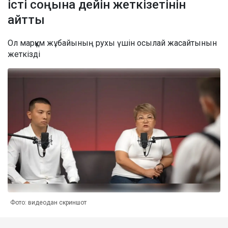
істі соңына дейін жеткізетінін
айтты
Ол марқұм жұбайының рухы үшін осылай жасайтынын
жеткізді
Фото: видеодан скриншот