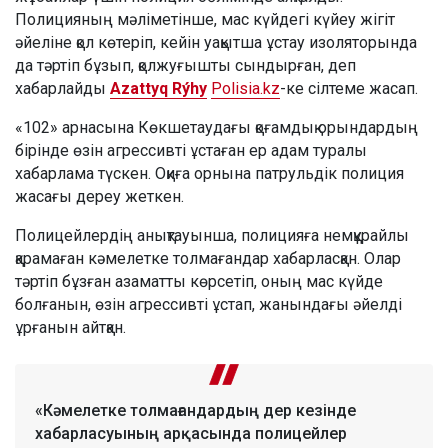
Полицияның мәліметінше, мас күйдегі күйеу жігіт
әйеліне қол көтеріп, кейін уақытша ұстау изоляторында
да тәртіп бұзып, қолжуғышты сындырған, деп
хабарлайды
Azattyq Rýhy
Polisia.kz
-ке сілтеме жасап.
«102» арнасына Көкшетаудағы қоғамдық орындардың
бірінде өзін агрессивті ұстаған ер адам туралы
хабарлама түскен. Оқиға орнына патрульдік полиция
жасағы дереу жеткен.
Полицейлердің анықтауынша, полицияға немқұрайлы
қарамаған кәмелетке толмағандар хабарласқан. Олар
тәртіп бұзған азаматты көрсетіп, оның мас күйде
болғанын, өзін агрессивті ұстап, жанындағы әйелді
ұрғанын айтқан.
«Кәмелетке толмағандардың дер кезінде
хабарласуының арқасында полицейлер