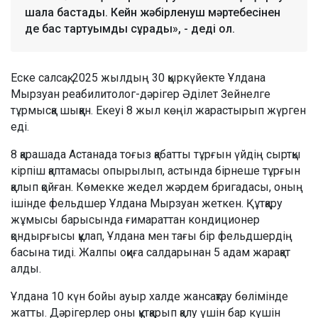
шала бастады. Кейн жәбірленуш мәртебесінен
де бас тартуымды сұрады», - деді ол.
Еске салсақ, 2025 жылдың 30 қыркүйекте Ұлдана
Мырзуан реабилитолог-дәрігер Әділет Зейнелге
тұрмысқа шыққан. Екеуі 8 жыл көңіл жарастырып жүрген
еді.
8 қарашада Астанада тоғыз қабатты тұрғын үйдің сыртқы
кірпіш қаптамасы опырылып, астында бірнеше тұрғын
қалып қойған. Көмекке жедел жәрдем бригадасы, оның
ішінде фельдшер Ұлдана Мырзуан жеткен. Құтқару
жұмысы барысында ғимараттан кондиционер
қондырғысы құлап, Ұлдана мен тағы бір фельдшердің
басына тиді. Жалпы оқиға салдарынан 5 адам жарақат
алды.
Ұлдана 10 күн бойы ауыр халде жансақтау бөлімінде
жатты. Дәрігерлер оны құтқарып қалу үшін бар күшін