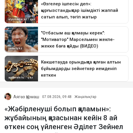
Аягөз Құрмаш
07.08.2026, 09:48
Жаңалықтар
«Жәбірленуші болып қаламын»:
жұбайының қазасынан кейін 8 ай
өткен соң үйленген Әділет Зейнел