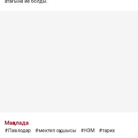
атағына ие болды.
Мақалада
#Павлодар
#мектеп оқушысы
#НЗМ
#тарих