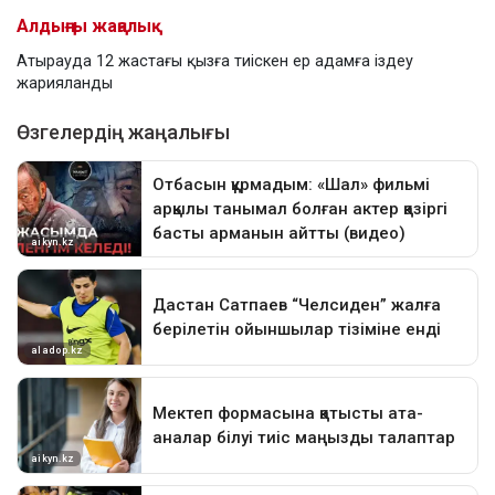
Алдыңғы жаңалық
Атырауда 12 жастағы қызға тиіскен ер адамға іздеу
жарияланды