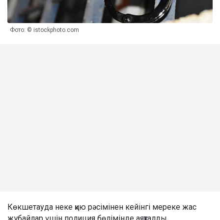
Фото: © istockphoto.com
Көкшетауда неке қию рәсімінен кейінгі мереке жас
жұбайлар үшін полиция бөлімінде аяқталды.