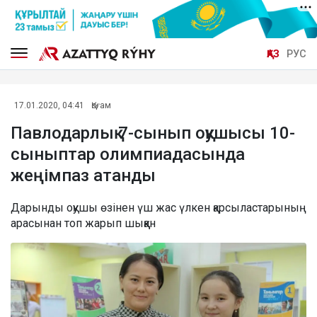
ҚАЗ
РУС
17.01.2020, 04:41
Қоғам
Павлодарлық 7-сынып оқушысы 10-
сыныптар олимпиадасында
жеңімпаз атанды
Дарынды оқушы өзінен үш жас үлкен қарсыластарының
арасынан топ жарып шыққан