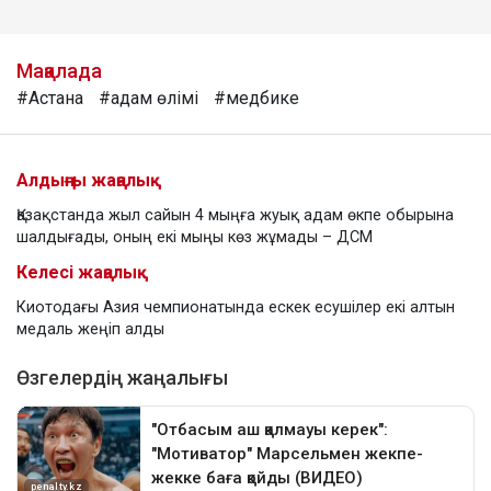
Мақалада
#Астана
#адам өлімі
#медбике
Алдыңғы жаңалық
Қазақстанда жыл сайын 4 мыңға жуық адам өкпе обырына
шалдығады, оның екі мыңы көз жұмады – ДСМ
Келесі жаңалық
Киотодағы Азия чемпионатында ескек есушілер екі алтын
медаль жеңіп алды