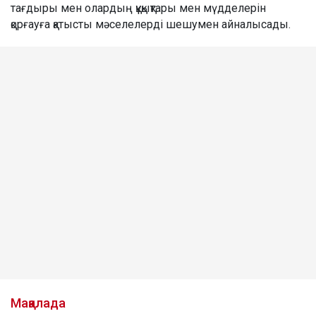
тағдыры мен олардың құқықтары мен мүдделерін
қорғауға қатысты мәселелерді шешумен айналысады.
Мақалада