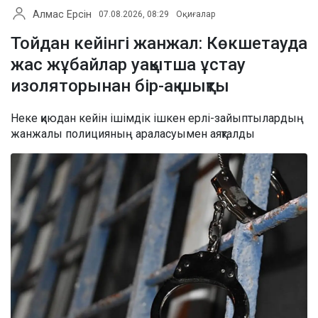
Алмас Ерсін
07.08.2026, 08:29
Оқиғалар
Тойдан кейінгі жанжал: Көкшетауда
жас жұбайлар уақытша ұстау
изоляторынан бір-ақ шықты
Неке қиюдан кейін ішімдік ішкен ерлі-зайыптылардың
жанжалы полицияның араласуымен аяқталды