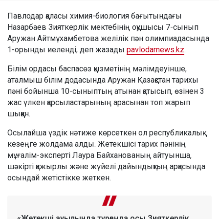
Павлодар қаласы химия-биология бағытындағы
Назарбаев Зияткерлік мектебінің оқушысы 7-сынып
Аружан Айтмұхамбетова желілік пән олимпиадасында
1-орынды иеленді, деп жазады
pavlodarnews.kz
.
Білім ордасы баспасөз қызметінің мәлімдеуінше,
аталмыш білім додасында Аружан Қазақстан тарихы
пәні бойынша 10-сыныптың атынан қатысып, өзінен 3
жас үлкен қарсыластарының арасынан топ жарып
шыққан.
Осылайша үздік нәтиже көрсеткен ол республикалық
кезеңге жолдама алды. Жетекшісі тарих пәнінің
мұғалім-эксперті Лаура Байханованың айтуынша,
шәкірті қажырлы және жүйелі дайындықтың арқасында
осындай жетістікке жеткен.
«Жетекші ауылында тұрғанда осы Зияткерлік