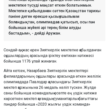
мектепке түсуді мақсат еткен болатынмын.
Мектепке қабылданған сәттен Қазақстан тарихы
пәніне деген ерекше қызығушылығым
болғандықтан, олимпиадаға қатысып, осы пән
бойынша жүйелі әрі терең білім алуды
бастадым», - дейді Аружан.
Сондай-ақ, жас өрен Зияткерлік мектепке қабылданған
оқушылардың арасында іріктеу емтихан нәтижесі
бойынша 1176 ұпай жинаған.
Айта кетсек, Назарбаев Зияткерлік мектептері
филиалдарының оқушылары арасында өткен желілік
олимпиадада Павлодар қаласындағы Зияткерлік
мектеп қоржынына 26 медаль келіп түскен. Жүлде
саны бойынша командалық есепте ең үздік нәтиже
көрсеткен мектеп қоғамдық-гуманитарлық бағыттағы
пәндер бойынша «2020 жылғы үздік команда»