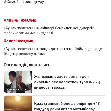
#Семей
#әйелді ұру
Алдыңғы жаңалық
«Ауыл» партиясының өкілдері Семейдегі кондитерлік
фабрика ұжымымен кездесті
Келесі жаңалық
«Ауыл» партиясының кандидаттары апта бойы өңірлерде
бірқатар кездесу өткізді