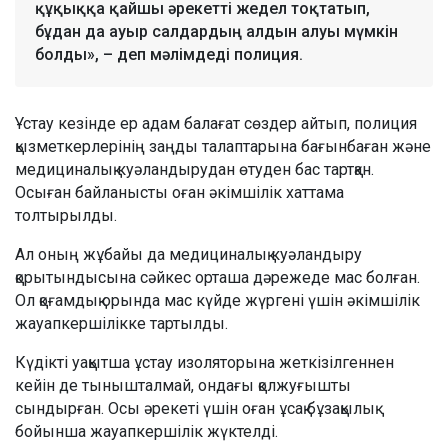
құқыққа қайшы әрекетті жедел тоқтатып,
бұдан да ауыр салдардың алдын алуы мүмкін
болды», – деп мәлімдеді полиция.
Ұстау кезінде ер адам балағат сөздер айтып, полиция
қызметкерлерінің заңды талаптарына бағынбаған және
медициналық куәландырудан өтуден бас тартқан.
Осыған байланысты оған әкімшілік хаттама
толтырылды.
Ал оның жұбайы да медициналық куәландыру
қорытындысына сәйкес орташа дәрежеде мас болған.
Ол қоғамдық орында мас күйде жүргені үшін әкімшілік
жауапкершілікке тартылды.
Күдікті уақытша ұстау изоляторына жеткізілгеннен
кейін де тынышталмай, ондағы қолжуғышты
сындырған. Осы әрекеті үшін оған ұсақ бұзақылық
бойынша жауапкершілік жүктелді.