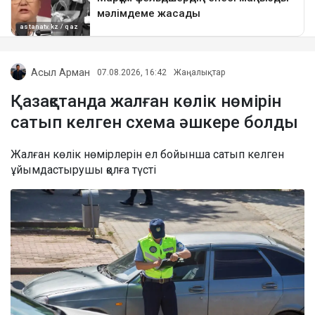
Асыл Арман
07.08.2026, 16:42
Жаңалықтар
Қазақстанда жалған көлік нөмірін
сатып келген схема әшкере болды
Жалған көлік нөмірлерін ел бойынша сатып келген
ұйымдастырушы қолға түсті