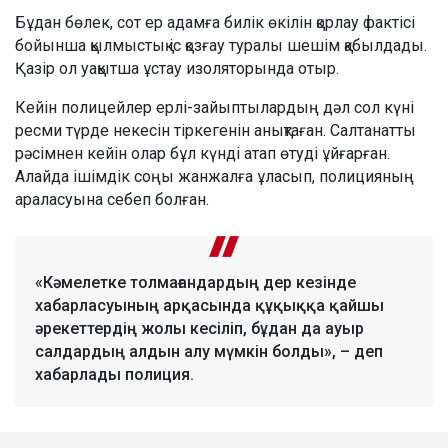
Бұдан бөлек, сот ер адамға билік өкілін қорлау фактісі
бойынша қылмыстық іс қозғау туралы шешім қабылдады.
Қазір ол уақытша ұстау изоляторында отыр.
Кейін полицейлер ерлі-зайыптылардың дәл сол күні
ресми түрде некесін тіркегенін анықтаған. Салтанатты
рәсімнен кейін олар бұл күнді атап өтуді ұйғарған.
Алайда ішімдік соңы жанжалға ұласып, полицияның
араласуына себеп болған.
«Кәмелетке толмағандардың дер кезінде
хабарласуының арқасында құқыққа қайшы
әрекеттердің жолы кесіліп, бұдан да ауыр
салдардың алдын алу мүмкін болды», – деп
хабарлады полиция.