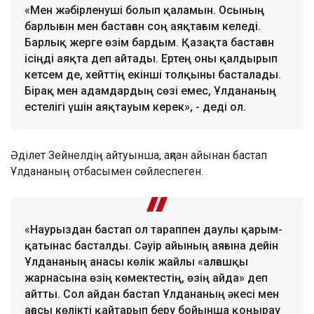
«Мен жәбірленуші болып қаламын. Осының
барлығын мен бастаған соң аяқтағым келеді.
Барлық жерге өзім бардым. Қазақта бастаған
ісіңді аяқта деп айтады. Ертең оны қалдырып
кетсем де, хейттің екінші толқыны басталады.
Бірақ мен адамдардың сөзі емес, Ұлдананың
естелігі үшін аяқтауым керек», - деді ол.
Әділет Зейнелдің айтуынша, ақпан айынан бастап
Ұлдананың отбасымен сөйлеспеген.
«Наурыздан бастап ол тараппен даулы қарым-
қатынас басталды. Сәуір айының аяғына дейін
Ұлдананың анасы көлік жайлы «алғашқы
жарнасына өзің көмектестің, өзің айда» деп
айтты. Сол айдан бастап Ұлдананың әкесі мен
ағасы көлікті қайтарып беру бойынша қоңырау