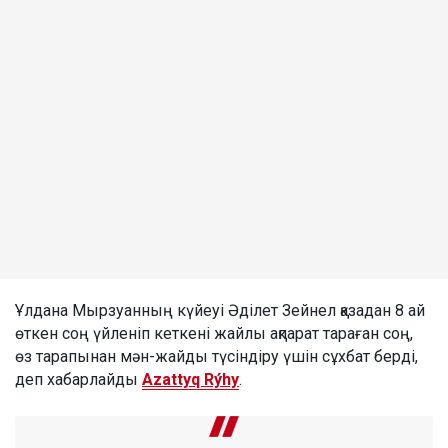
Ұлдана Мырзуанның күйеуі Әділет Зейнел қазадан 8 ай
өткен соң үйленіп кеткені жайлы ақпарат тараған соң,
өз тарапынан мән-жайды түсіндіру үшін сұхбат берді,
деп хабарлайды
Azattyq Rýhy
.