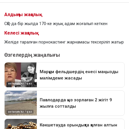
Алдыңғы жаңалық
СҚО-да бір жылда 170-ке жуық адам жоғалып кеткен
Келесі жаңалық
Желіде таралған порнокастинг жарнамасы тексеріліп жатыр