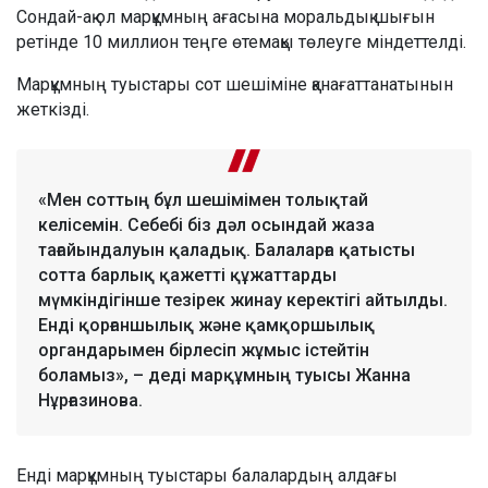
Сондай-ақ ол марқұмның ағасына моральдық шығын
ретінде 10 миллион теңге өтемақы төлеуге міндеттелді.
Марқұмның туыстары сот шешіміне қанағаттанатынын
жеткізді.
«Мен соттың бұл шешімімен толықтай
келісемін. Себебі біз дәл осындай жаза
тағайындалуын қаладық. Балаларға қатысты
сотта барлық қажетті құжаттарды
мүмкіндігінше тезірек жинау керектігі айтылды.
Енді қорғаншылық және қамқоршылық
органдарымен бірлесіп жұмыс істейтін
боламыз», – деді марқұмның туысы Жанна
Нұрғазинова.
Енді марқұмның туыстары балалардың алдағы