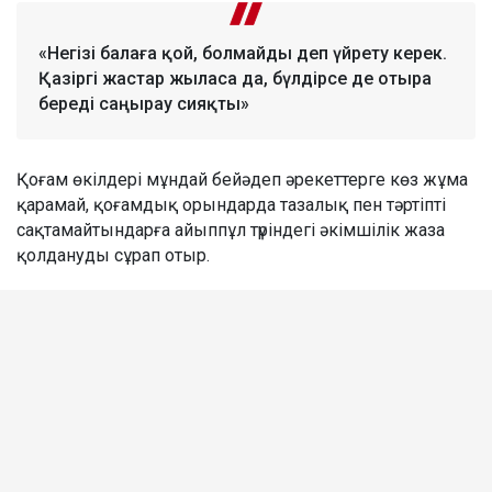
«Негізі балаға қой, болмайды деп үйрету керек.
Қазіргі жастар жыласа да, бүлдірсе де отыра
береді саңырау сияқты»
Қоғам өкілдері мұндай бейәдеп әрекеттерге көз жұма
қарамай, қоғамдық орындарда тазалық пен тәртіпті
сақтамайтындарға айыппұл түріндегі әкімшілік жаза
қолдануды сұрап отыр.