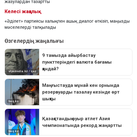
жазулардан тазартты
Келесі жаңалық
«Әділет» партиясы халықпен ашық диалог өткізіп, маңызды
мәселелерді талқылады