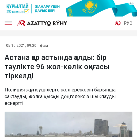
ҚАЗ
РУС
05.10.2021, 09:20
Қоғам
Астана қар астында қалды: бір
тәулікте 96 жол-көлік оқиғасы
тіркелді
Полиция жүргізушілерге жол ережесін барынша
сақтауды, жолға қысқы дөңгелексіз шықпауды
ескертті