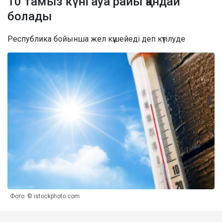
10 тамыз күні ауа райы қандай
болады
Республика бойынша жел күшейеді деп күтілуде
Фото: © istockphoto.com