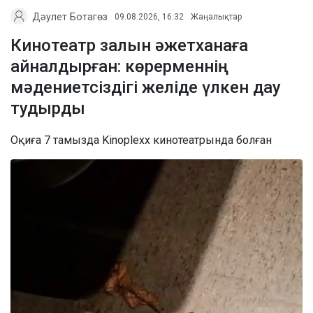
Дәулет Ботагөз
09.08.2026, 16:32
Жаңалықтар
Кинотеатр залын әжетханаға
айналдырған: көрерменнің
мәдениетсіздігі желіде үлкен дау
тудырды
Оқиға 7 тамызда Kinoplexx кинотеатрында болған