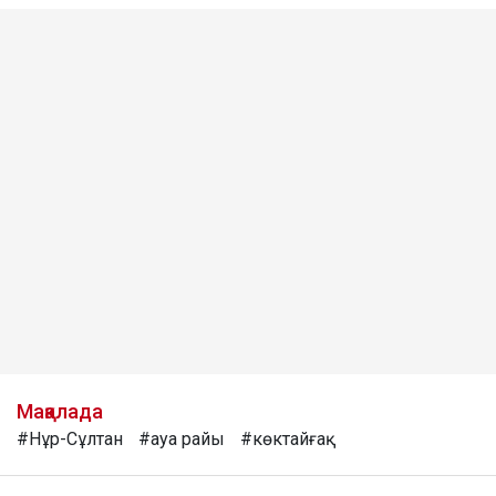
Мақалада
#Нұр-Сұлтан
#ауа райы
#көктайғақ