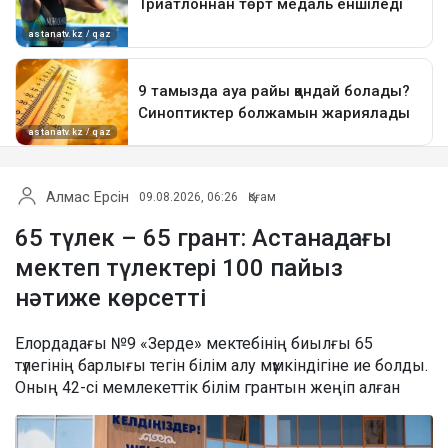
Алмас Ерсін
09.08.2026, 06:26
Қоғам
65 түлек – 65 грант: Астанадағы
мектеп түлектері 100 пайыз
нәтиже көрсетті
Елордадағы №9 «Зерде» мектебінің биылғы 65
түлегінің барлығы тегін білім алу мүмкіндігіне ие болды.
Оның 42-сі мемлекеттік білім грантын жеңіп алған