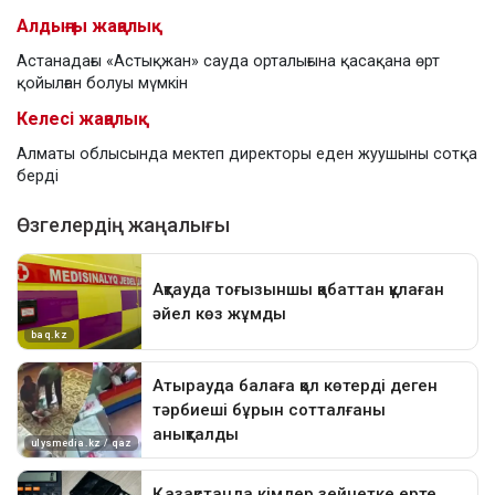
Алдыңғы жаңалық
Астанадағы «Астықжан» сауда орталығына қасақана өрт
қойылған болуы мүмкін
Келесі жаңалық
Алматы облысында мектеп директоры еден жуушыны сотқа
берді