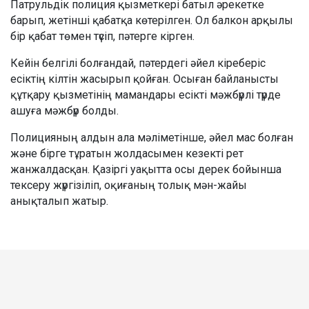
Патрульдік полиция қызметкері батыл әрекетке
барып, жетінші қабатқа көтерілген. Ол балкон арқылы
бір қабат төмен түсіп, пәтерге кірген.
Кейін белгілі болғандай, пәтердегі әйел кіреберіс
есіктің кілтін жасырып қойған. Осыған байланысты
құтқару қызметінің мамандары есікті мәжбүрлі түрде
ашуға мәжбүр болды.
Полицияның алдын ала мәліметінше, әйел мас болған
және бірге тұратын жолдасымен кезекті рет
жанжалдасқан. Қазіргі уақытта осы дерек бойынша
тексеру жүргізіліп, оқиғаның толық мән-жайы
анықталып жатыр.