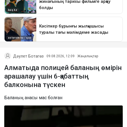
Дәулет Ботагөз
09.08.2026, 12:09
Жаңалықтар
Алматыда полицей баланың өмірін
арашалау үшін 6-қабаттың
балконына түскен
Баланың анасы мас болған