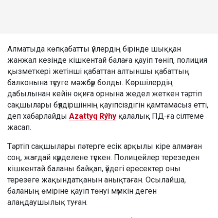
Алматыда көпқабатты үйлердің бірінде шыққан
жанжал кезінде кішкентай балаға қауіп төніп, полиция
қызметкері жетінші қабаттан алтыншы қабаттың
балконына түсуге мәжбүр болды. Көршілердің
дабылынан кейін оқиға орнына жедел жеткен тәртіп
сақшылары бүлдіршіннің қауіпсіздігін қамтамасыз етті,
деп хабарлайды
Azattyq Rýhy
қалалық ПД-ға сілтеме
жасап.
Тәртіп сақшылары пәтерге есік арқылы кіре алмаған
соң, жағдай күрделене түскен. Полицейлер терезеден
кішкентай баланы байқап, үйдегі ересектер оны
терезеге жақындатқанын анықтаған. Осылайша,
баланың өміріне қауіп төнуі мүмкін деген
алаңдаушылық туған.