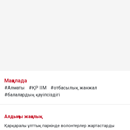
Мақалада
#Алматы
#ҚР ІІМ
#отбасылық жанжал
#балалардың қауіпсіздігі
Алдыңғы жаңалық
Қарқаралы ұлттық паркінде волонтерлер жартастарды