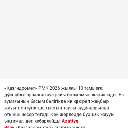
«Қазгидромет» РМК 2026 жылғы 10 тамызға,
дүйсенбіге арналған ауа райы болжамын жариялады. Ел
аумағының басым бөлігінде күн күркіреп жаңбыр
жауып, оңтүстік-шығыстың таулы аудандарында
өткінші нөсер төгеді. Кей жерлерде бұршақ жаууы
ықтимал, деп хабарлайды
Azattyq
Rýhy
«Қазгидрометке» сілтеме жасап.