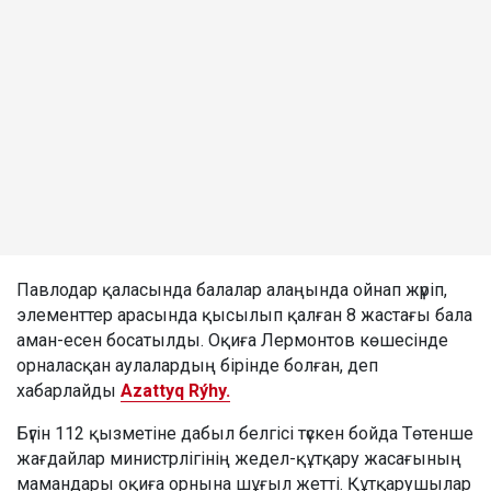
Павлодар қаласында балалар алаңында ойнап жүріп,
элементтер арасында қысылып қалған 8 жастағы бала
аман-есен босатылды. Оқиға Лермонтов көшесінде
орналасқан аулалардың бірінде болған, деп
хабарлайды
Azattyq Rýhy.
Бүгін 112 қызметіне дабыл белгісі түскен бойда Төтенше
жағдайлар министрлігінің жедел-құтқару жасағының
мамандары оқиға орнына шұғыл жетті. Құтқарушылар