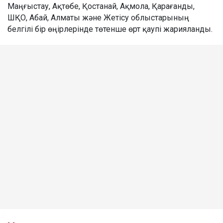
Маңғыстау, Ақтөбе, Қостанай, Ақмола, Қарағанды,
ШҚО, Абай, Алматы және Жетісу облыстарының
белгілі бір өңірлерінде төтенше өрт қаупі жарияланды.