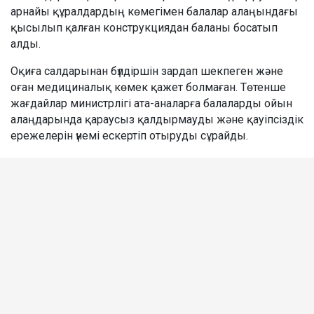
арнайы құралдардың көмегімен балалар алаңындағы
қысылып қалған конструкциядан баланы босатып
алды.
Оқиға салдарынан бүлдіршін зардап шекпеген және
оған медициналық көмек қажет болмаған. Төтенше
жағдайлар министрлігі ата-аналарға балаларды ойын
алаңдарында қараусыз қалдырмауды және қауіпсіздік
ережелерін үнемі ескертіп отыруды сұрайды.