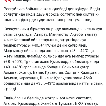
Республика бойынша жел күшейеді деп күтілуде. Елдің
солтүстігінде күндіз дауыл соқса, солтүстік пен солтүстік-
шығыс өңірлерде түнде және таңертең тұман түседі.
Қазақстанның бірқатар өңірінде аномальды ыстық ауа
райы сақталады. Атырау, Маңғыстау, Ақтөбе, Ұлытау
және Қостанай облыстарының оңтүстігінде ауа
температурасы +40…+44°C-қа дейін көтеріледі.
Маңғыстау облысында аптап ыстық +43…+44°C-қа
жетуі мүмкін. Жамбыл облысында ауа температурасы
+38…+40°C, Түркістан және Қызылорда облыстарында
+40…+43°C аралығында болады. Сонымен қатар
Алматы, Жетісу, Батыс Қазақстан, Солтүстік Қазақстан,
Ақмола, Қарағанды, Шығыс Қазақстан және Абай
облыстарында да +35…+43°C аралығында қатты ыстық
күтіледі.
Елдің басым бөлігінде жоғары өрт қаупі сақталса,
Атырау, Қызылорда, Жамбыл, Түркістан, БҚО, Ұлытау,