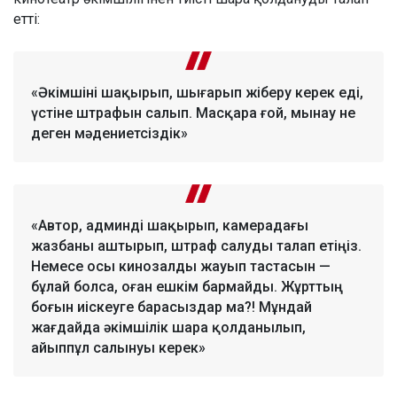
етті:
«Әкімшіні шақырып, шығарып жіберу керек еді,
үстіне штрафын салып. Масқара ғой, мынау не
деген мәдениетсіздік»
«Автор, админді шақырып, камерадағы
жазбаны аштырып, штраф салуды талап етіңіз.
Немесе осы кинозалды жауып тастасын —
бұлай болса, оған ешкім бармайды. Жұрттың
боғын иіскеуге барасыздар ма?! Мұндай
жағдайда әкімшілік шара қолданылып,
айыппұл салынуы керек»