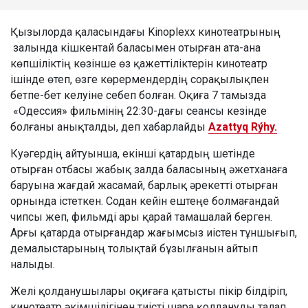
Қызылорда қаласындағы Kinoplexx кинотеатрының
залында кішкентай баласымен отырған ата-ана
көпшіліктің көзінше өз қажеттіліктерін кинотеатр
ішінде өтеп, өзге көрермендердің сорақылықпен
бетпе-бет келуіне себеп болған. Оқиға 7 тамызда
«Одессия» фильмінің 22:30-дағы сеансы кезінде
болғаны анықталды, деп хабарлайды
Azattyq Rýhy.
Куәгердің айтуынша, екінші қатардың шетінде
отырған отбасы жабық залда баласының әжетханаға
баруына жағдай жасамай, барлық әрекетті отырған
орнында істеткен. Содан кейін ештеңе болмағандай
чипсы жеп, фильмді ары қарай тамашалай берген.
Арғы қатарда отырғандар жағымсыз иістен тұншығып,
демалыстарының толықтай бұзылғанын айтып
налыды.
Желі қолданушылары оқиғаға қатысты пікір білдіріп,
кинотеатр әкімшілігінен тиісті шара қолдануды талап