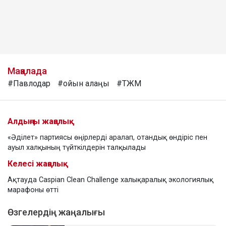
Мақалада
#Павлодар
#ойын алаңы
#ТЖМ
Алдыңғы жаңалық
«Әділет» партиясы өңірлерді аралап, отандық өндіріс пен
ауыл халқының түйткілдерін талқылады
Келесі жаңалық
Ақтауда Caspian Clean Challenge халықаралық экологиялық
марафоны өтті