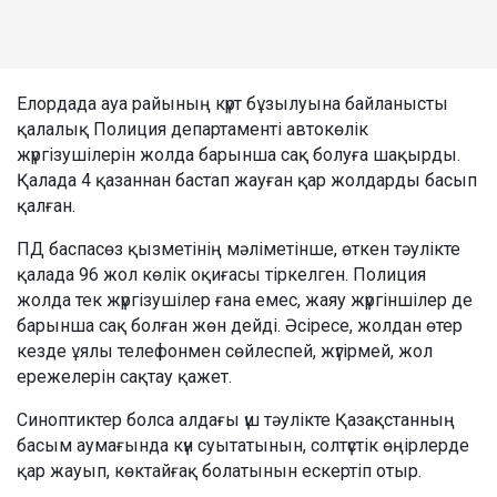
Елордада ауа райының күрт бұзылуына байланысты
қалалық Полиция департаменті автокөлік
жүргізушілерін жолда барынша сақ болуға шақырды.
Қалада 4 қазаннан бастап жауған қар жолдарды басып
қалған.
ПД баспасөз қызметінің мәліметінше, өткен тәулікте
қалада 96 жол көлік оқиғасы тіркелген. Полиция
жолда тек жүргізушілер ғана емес, жаяу жүргіншілер де
барынша сақ болған жөн дейді. Әсіресе, жолдан өтер
кезде ұялы телефонмен сөйлеспей, жүгірмей, жол
ережелерін сақтау қажет.
Синоптиктер болса алдағы үш тәулікте Қазақстанның
басым аумағында күн суытатынын, солтүстік өңірлерде
қар жауып, көктайғақ болатынын ескертіп отыр.