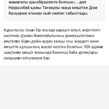
жамағаты ауызбіршілікте болсын», - деп
Наурызбай қажы Тағанұлы жаңа мешітке Діни
басқарма атынан сый-сияпат табыстады.
Құрылысы соңғы бір жылда қарқын алып, жергілікті
кәсіпкер Думан Амантайұлының демеушілігімен
аяқталған. Бұған дейін аудан халқы осы жердегі көне
мешітте құлшылық жасап келген болатын. 500 адамға
шақталған мешіт жанында Бөкенші баба ұрпақтары
салдырған хатымхана бар.