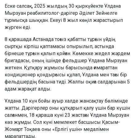
Еске салсақ, 2025 жылдың 30 қыркүйекте Ұлдана
Мырзуан реабилитолог-дәрігер Әділет Зейнелге
тұрмысқа шыққан. Екеуі 8 жыл көңіл жарастырып
жүрген еді.
8 қарашада Астанада тоғыз қабатты тұрғын үйдің
сыртқы кірпіш қаптамасы опырылып, астында
бірнеше тұрғын қалып қойған. Көмекке жедел жәрдем
бригадасы, оның ішінде фельдшер Ұлдана Мырзуан
жеткен. Құтқару жұмысы барысында ғимараттан
кондиционер қондырғысы құлап, Ұлдана мен тағы бір
фельдшердің басына тиді. Жалпы оқиға салдарынан 5
адам жарақат алды.
Ұлдана 10 күн бойы ауыр халде жансақтау бөлімінде
жатты. Дәрігерлер оны құтқарып қалу үшін бар күшін
салғанмен, 18 қараша күні 23 жастағы Ұлдана Мырзуан
көз жұмды. Сол күні мемлекет басшысы Қасым-
Жомарт Тоқаев оны «Ерлігі үшін» медалімен
марапаттады.