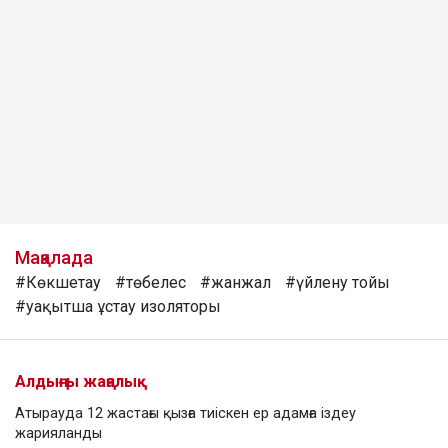
Мақалада
#Көкшетау
#төбелес
#жанжал
#үйлену тойы
#уақытша ұстау изоляторы
Алдыңғы жаңалық
Атырауда 12 жастағы қызға тиіскен ер адамға іздеу
жарияланды