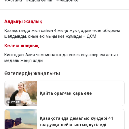
Алдыңғы жаңалық
Қазақстанда жыл сайын 4 мыңға жуық адам өкпе обырына
шалдығады, оның екі мыңы көз жұмады – ДСМ
Келесі жаңалық
Киотодағы Азия чемпионатында ескек есушілер екі алтын
медаль жеңіп алды