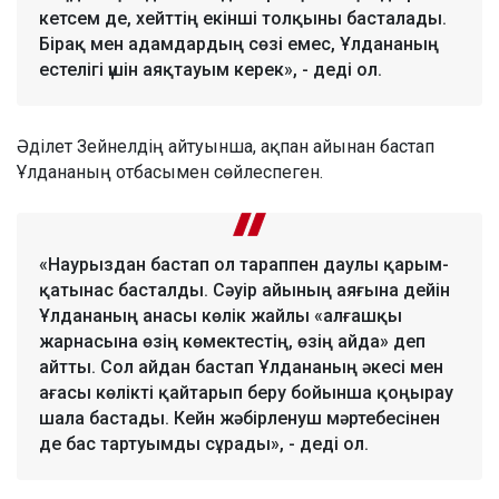
кетсем де, хейттің екінші толқыны басталады.
Бірақ мен адамдардың сөзі емес, Ұлдананың
естелігі үшін аяқтауым керек», - деді ол.
Әділет Зейнелдің айтуынша, ақпан айынан бастап
Ұлдананың отбасымен сөйлеспеген.
«Наурыздан бастап ол тараппен даулы қарым-
қатынас басталды. Сәуір айының аяғына дейін
Ұлдананың анасы көлік жайлы «алғашқы
жарнасына өзің көмектестің, өзің айда» деп
айтты. Сол айдан бастап Ұлдананың әкесі мен
ағасы көлікті қайтарып беру бойынша қоңырау
шала бастады. Кейн жәбірленуш мәртебесінен
де бас тартуымды сұрады», - деді ол.