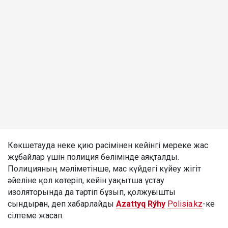
Көкшетауда неке қию рәсімінен кейінгі мереке жас
жұбайлар үшін полиция бөлімінде аяқталды.
Полицияның мәліметінше, мас күйдегі күйеу жігіт
әйеліне қол көтеріп, кейін уақытша ұстау
изоляторында да тәртіп бұзып, қолжуғышты
сындырған, деп хабарлайды
Azattyq Rýhy
Polisia.kz
-ке
сілтеме жасап.