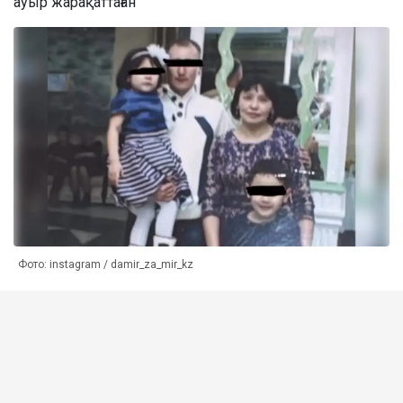
ауыр жарақаттаған
Фото: instagram / damir_za_mir_kz