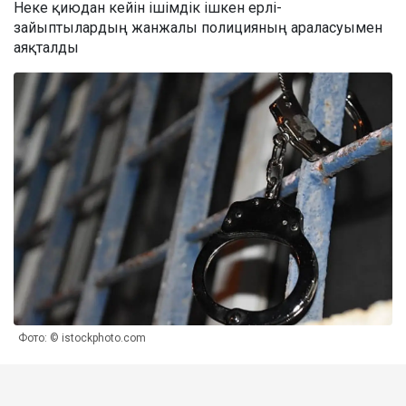
Неке қиюдан кейін ішімдік ішкен ерлі-
зайыптылардың жанжалы полицияның араласуымен
аяқталды
Фото: © istockphoto.com