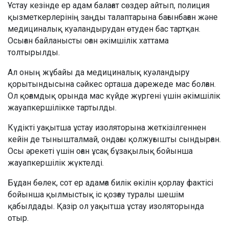
Ұстау кезінде ер адам балағат сөздер айтып, полиция
қызметкерлерінің заңды талаптарына бағынбаған және
медициналық куәландырудан өтуден бас тартқан.
Осыған байланысты оған әкімшілік хаттама
толтырылды.
Ал оның жұбайы да медициналық куәландыру
қорытындысына сәйкес орташа дәрежеде мас болған.
Ол қоғамдық орында мас күйде жүргені үшін әкімшілік
жауапкершілікке тартылды.
Күдікті уақытша ұстау изоляторына жеткізілгеннен
кейін де тынышталмай, ондағы қолжуғышты сындырған.
Осы әрекеті үшін оған ұсақ бұзақылық бойынша
жауапкершілік жүктелді.
Бұдан бөлек, сот ер адамға билік өкілін қорлау фактісі
бойынша қылмыстық іс қозғау туралы шешім
қабылдады. Қазір ол уақытша ұстау изоляторында
отыр.