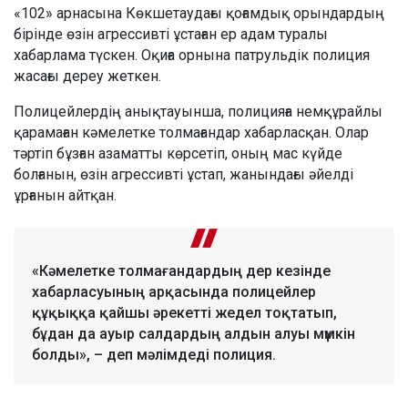
«102» арнасына Көкшетаудағы қоғамдық орындардың
бірінде өзін агрессивті ұстаған ер адам туралы
хабарлама түскен. Оқиға орнына патрульдік полиция
жасағы дереу жеткен.
Полицейлердің анықтауынша, полицияға немқұрайлы
қарамаған кәмелетке толмағандар хабарласқан. Олар
тәртіп бұзған азаматты көрсетіп, оның мас күйде
болғанын, өзін агрессивті ұстап, жанындағы әйелді
ұрғанын айтқан.
«Кәмелетке толмағандардың дер кезінде
хабарласуының арқасында полицейлер
құқыққа қайшы әрекетті жедел тоқтатып,
бұдан да ауыр салдардың алдын алуы мүмкін
болды», – деп мәлімдеді полиция.