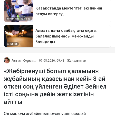
Аягөз Құрмаш
07.08.2026, 09:48
Жаңалықтар
«Жәбірленуші болып қаламын»:
жұбайының қазасынан кейін 8 ай
өткен соң үйленген Әділет Зейнел
істі соңына дейін жеткізетінін
айтты
Ол марқұм жұбайының рухы үшін осылай