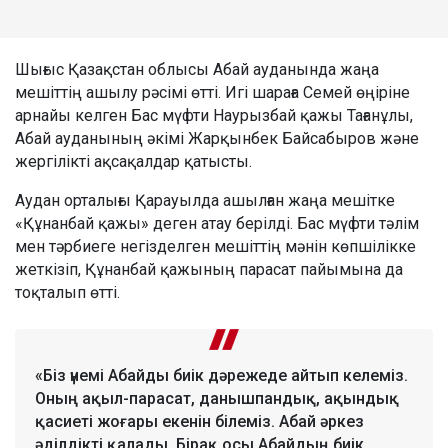
Шығыс Қазақстан облысы Абай ауданында жаңа
мешіттің ашылу рәсімі өтті. Игі шараға Семей өңіріне
арнайы келген Бас мүфти Наурызбай қажы Тағанұлы,
Абай ауданының әкімі Жарқынбек Байсабыров және
жергілікті ақсақалдар қатысты.
Аудан орталығы Қарауылда ашылған жаңа мешітке
«Құнанбай қажы» деген атау берілді. Бас мүфти тәлім
мен тәрбиеге негізделген мешіттің мәнін көпшілікке
жеткізіп, Құнанбай қажының парасат пайымына да
тоқталып өтті.
«Біз үнемі Абайды биік дәрежеде айтып келеміз.
Оның ақыл-парасат, данышпандық, ақындық
қасиеті жоғары екенін білеміз. Абай әркез
әділдікті қалады. Бірақ осы Абайдың биік