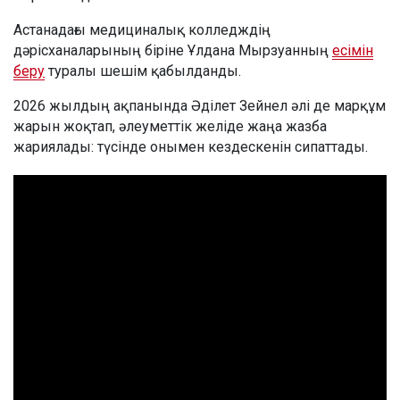
Астанадағы медициналық колледждің
дәрісханаларының біріне Ұлдана Мырзуанның
есімін
беру
туралы шешім қабылданды.
2026 жылдың ақпанында Әділет Зейнел әлі де марқұм
жарын жоқтап, әлеуметтік желіде жаңа жазба
жариялады: түсінде онымен кездескенін сипаттады.