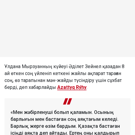
Ұлдана Мырзуанның күйеуі Әділет Зейнел қазадан 8
ай өткен соң үйленіп кеткені жайлы ақпарат тараған
соң, өз тарапынан мән-жайды түсіндіру үшін сұхбат
берді, деп хабарлайды
Azattyq Rýhy
.
«Мен жәбірленуші болып қаламын. Осының
барлығын мен бастаған соң аяқтағым келеді.
Барлық жерге өзім бардым. Қазақта бастаған
ісіңді аяқта деп айтады. Ертең оны қалдырып