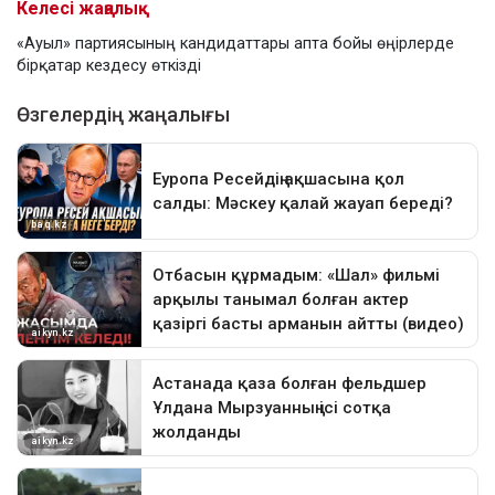
Келесі жаңалық
«Ауыл» партиясының кандидаттары апта бойы өңірлерде
бірқатар кездесу өткізді