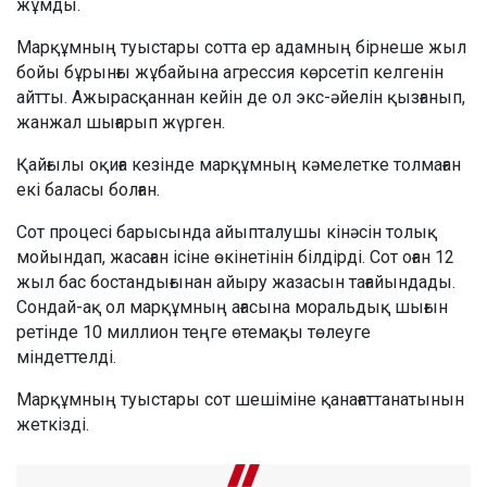
жұмды.
Марқұмның туыстары сотта ер адамның бірнеше жыл
бойы бұрынғы жұбайына агрессия көрсетіп келгенін
айтты. Ажырасқаннан кейін де ол экс-әйелін қызғанып,
жанжал шығарып жүрген.
Қайғылы оқиға кезінде марқұмның кәмелетке толмаған
екі баласы болған.
Сот процесі барысында айыпталушы кінәсін толық
мойындап, жасаған ісіне өкінетінін білдірді. Сот оған 12
жыл бас бостандығынан айыру жазасын тағайындады.
Сондай-ақ ол марқұмның ағасына моральдық шығын
ретінде 10 миллион теңге өтемақы төлеуге
міндеттелді.
Марқұмның туыстары сот шешіміне қанағаттанатынын
жеткізді.