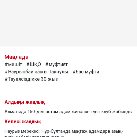
Мақалада
#мешіт
#ШҚО
#мүфтият
#Наурызбай қажы Тағанұлы
#бас мүфти
#Тәуелсіздікке 30 жыл
Алдыңғы жаңалық
Алматыда 150-ден астам адам жиналған түнгі клуб жабылды
Келесі жаңалық
Наурыз мерекесі: Нұр-Сұлтанда мұқтаж адамдарға азық-