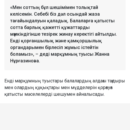
«Мен соттың бұл шешімімен толықтай
келісемін. Себебі біз дәл осындай жаза
тағайындалуын қаладық. Балаларға қатысты
сотта барлық қажетті құжаттарды
мүмкіндігінше тезірек жинау керектігі айтылды.
Енді қорғаншылық және қамқоршылық
органдарымен бірлесіп жұмыс істейтін
боламыз», – деді марқұмның туысы Жанна
Нұрғазинова.
Енді марқұмның туыстары балалардың алдағы тағдыры
мен олардың құқықтары мен мүдделерін қорғауға
қатысты мәселелерді шешумен айналысады.