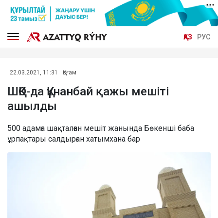
ҚАЗ
РУС
22.03.2021, 11:31
Қоғам
ШҚО-да Құнанбай қажы мешіті
ашылды
500 адамға шақталған мешіт жанында Бөкенші баба
ұрпақтары салдырған хатымхана бар