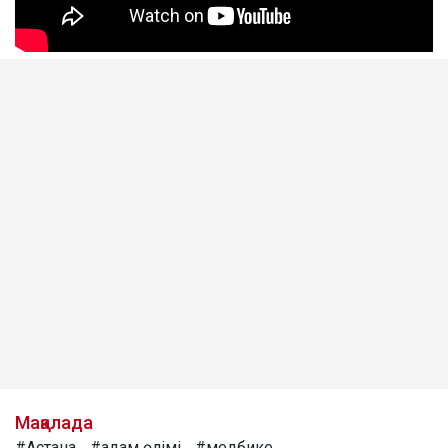
Мақалада
#Астана
#адам өлімі
#медбике