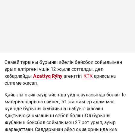
Семей тұрғыны бұрынғы әйелін бейсбол сойылымен
ұрып өлтіргені үшін 12 жылға сотталды, деп
хабарлайды
Azattyq Rýhy
агенттігі
КТК
арнасына
сілтеме жасап.
Қайғылы оқиға сәуір айында үйдің ауласында болған. Іс
материалдарына сәйкес, 51 жастағы ер адам мас
күйінде бұрынғы жұбайына шабуыл жасаған.
Қақтығысқа қызғаныш себеп болған. Ол бұрынғы
жұбайын бейсбол сойылымен 27 рет ұрып, ауыр
жарақаттаған. Салдарынан әйел оқиға орнында көз