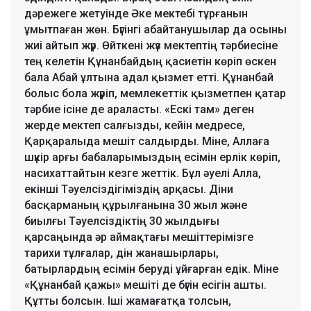
дәрежеге жетуінде Әке мектебі тұрғанын
ұмытпаған жөн. Бүгінгі абайтанушылар да осыны
жиі айтып жүр. Өйткені жүз мектептің тәрбиесіне
тең келетін Құнанбайдың қасиетін көріп өскен
бала Абай ұлтына адал қызмет етті. Құнанбай
болыс бола жүріп, мемлекеттік қызметпен қатар
тәрбие ісіне де араласты. «Ескі там» деген
жерде мектеп салғызды, кейін медресе,
Қарқаралыда мешіт салдырды. Міне, Аллаға
шүкір арғы бабаларымыздың есімін ерлік көріп,
насихаттайтын кезге жеттік. Бұл әуелі Алла,
екінші Тәуелсіздігіміздің арқасы. Діни
басқарманың құрылғанына 30 жыл және
биылғы Тәуелсіздіктің 30 жылдығы
қарсаңында әр аймақтағы мешіттерімізге
тарихи тұлғалар, дін жанашырлары,
батырлардың есімін беруді ұйғарған едік. Міне
«Құнанбай қажы» мешіті де бүгін есігін ашты.
Құтты болсын. Іші жамағатқа толсын,