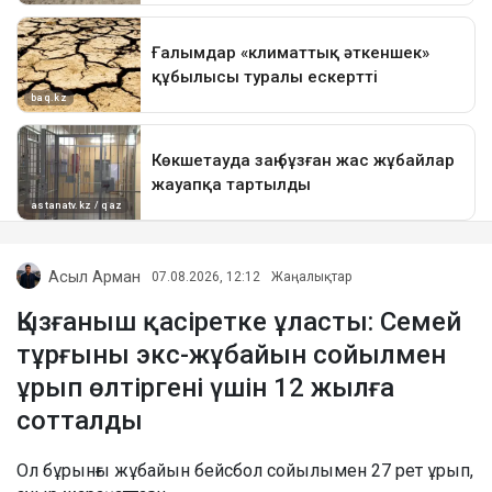
Асыл Арман
07.08.2026, 12:12
Жаңалықтар
Қызғаныш қасіретке ұласты: Семей
тұрғыны экс-жұбайын сойылмен
ұрып өлтіргені үшін 12 жылға
сотталды
Ол бұрынғы жұбайын бейсбол сойылымен 27 рет ұрып,