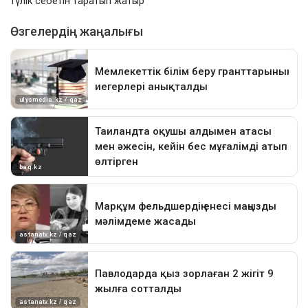
түлік себетін таратып жатыр