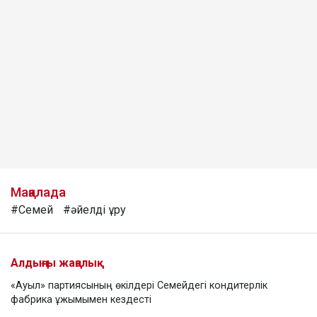
Мақалада
#Семей
#әйелді ұру
Алдыңғы жаңалық
«Ауыл» партиясының өкілдері Семейдегі кондитерлік
фабрика ұжымымен кездесті