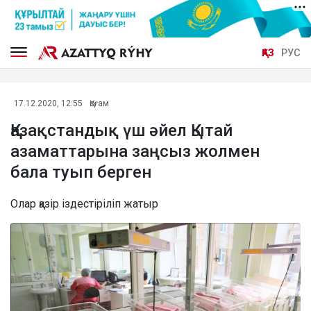
ҚАЗ
РУС
17.12.2020, 12:55
Қоғам
Қазақстандық үш әйел Қытай
азаматтарына заңсыз жолмен
бала туып берген
Олар қазір іздестіріліп жатыр