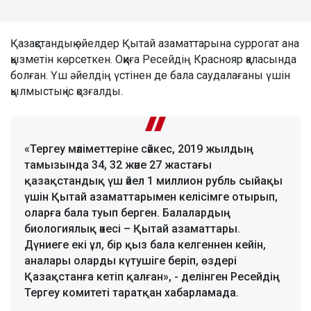
Қазақстандық әйелдер Қытай азаматтарына суррогат ана
қызметін көрсеткен. Оқиға Ресейдің Краснояр қаласында
болған. Үш әйелдің үстінен де бала саудалағаны үшін
қылмыстық іс қозғалды.
«Тергеу мәліметтеріне сәйкес, 2019 жылдың
тамызында 34, 32 және 27 жастағы
қазақстандық үш әйел 1 миллион рубль сыйақы
үшін Қытай азаматтарымен келісімге отырып,
оларға бала туып берген. Балалардың
биологиялық әкесі – Қытай азаматтары.
Дүниеге екі ұл, бір қыз бала келгеннен кейін,
аналары оларды күтушіге беріп, өздері
Қазақстанға кетіп қалған», - делінген Ресейдің
Тергеу комитеті таратқан хабарламада.