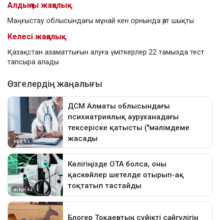
Алдыңғы жаңалық
Маңғыстау облысындағы мұнай кен орнында өрт шықты
Келесі жаңалық
Қазақстан азаматтығын алуға үміткерлер 22 тамызда тест
тапсыра алады