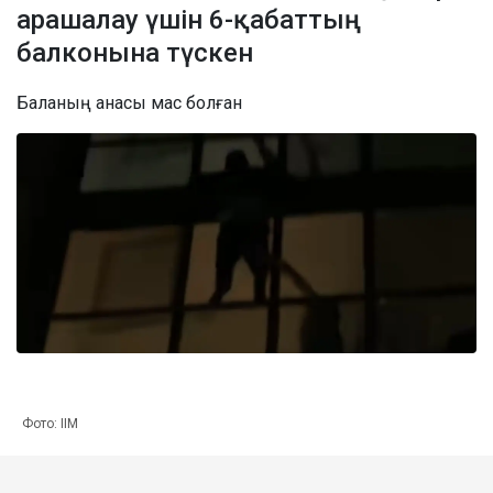
арашалау үшін 6-қабаттың
балконына түскен
Баланың анасы мас болған
Фото: ІІМ