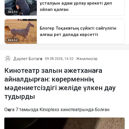
Дәулет Ботагөз
09.08.2026, 16:32
Жаңалықтар
Кинотеатр залын әжетханаға
айналдырған: көрерменнің
мәдениетсіздігі желіде үлкен дау
тудырды
Оқиға 7 тамызда Kinoplexx кинотеатрында болған