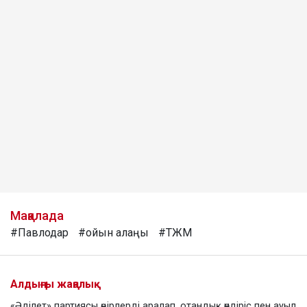
Мақалада
#Павлодар
#ойын алаңы
#ТЖМ
Алдыңғы жаңалық
«Әділет» партиясы өңірлерді аралап, отандық өндіріс пен ауыл