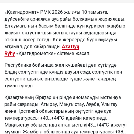
«Қазгидромет» РМК 2026 жылғы 10 тамызға,
дүйсенбіге арналған ауа райы болжамын жариялады.
Ел аумағының басым бөлігінде күн күркіреп жаңбыр
жауып, оңтүстік-шығыстың таулы аудандарында
өткінші нөсер төгеді. Кей жерлерде бұршақ жаууы
ықтимал, деп хабарлайды
Azattyq
Rýhy
«Қазгидрометке» сілтеме жасап.
Республика бойынша жел күшейеді деп күтілуде.
Елдің солтүстігінде күндіз дауыл соқса, солтүстік пен
солтүстік-шығыс өңірлерде түнде және таңертең
тұман түседі.
Қазақстанның бірқатар өңірінде аномальды ыстық ауа
райы сақталады. Атырау, Маңғыстау, Ақтөбе, Ұлытау
және Қостанай облыстарының оңтүстігінде ауа
температурасы +40…+44°C-қа дейін көтеріледі.
Маңғыстау облысында аптап ыстық +43…+44°C-қа жетуі
мүмкін. Жамбыл облысында ауа температурасы +38…