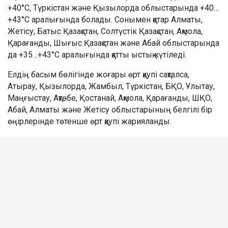
+40°C, Түркістан және Қызылорда облыстарында +40…
+43°C аралығында болады. Сонымен қатар Алматы,
Жетісу, Батыс Қазақстан, Солтүстік Қазақстан, Ақмола,
Қарағанды, Шығыс Қазақстан және Абай облыстарында
да +35…+43°C аралығында қатты ыстық күтіледі.
Елдің басым бөлігінде жоғары өрт қаупі сақталса,
Атырау, Қызылорда, Жамбыл, Түркістан, БҚО, Ұлытау,
Маңғыстау, Ақтөбе, Қостанай, Ақмола, Қарағанды, ШҚО,
Абай, Алматы және Жетісу облыстарының белгілі бір
өңірлерінде төтенше өрт қаупі жарияланды.