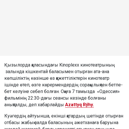
Қызылорда қаласындағы Kinoplexx кинотеатрының
залында кішкентай баласымен отырған ата-ана
көпшіліктің көзінше өз қажеттіліктерін кинотеатр
ішінде өтеп, өзге көрермендердің сорақылықпен бетпе-
бет келуіне себеп болған. Оқиға 7 тамызда «Одессия»
фильмінің 22:30-дағы сеансы кезінде болғаны
анықталды, деп хабарлайды
Azattyq Rýhy.
Куәгердің айтуынша, екінші қатардың шетінде отырған
отбасы жабық залда баласының әжетханаға баруына