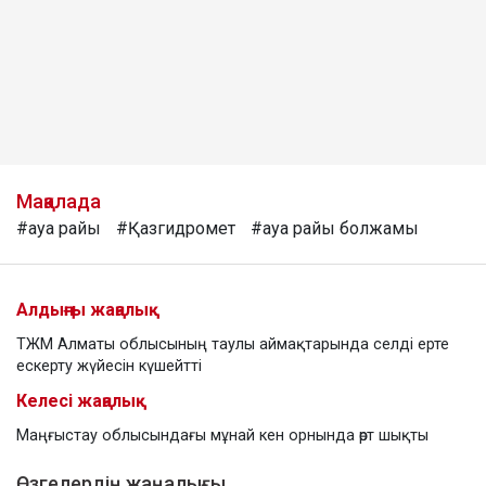
Мақалада
#ауа райы
#Қазгидромет
#ауа райы болжамы
Алдыңғы жаңалық
ТЖМ Алматы облысының таулы аймақтарында селді ерте
ескерту жүйесін күшейтті
Келесі жаңалық
Маңғыстау облысындағы мұнай кен орнында өрт шықты