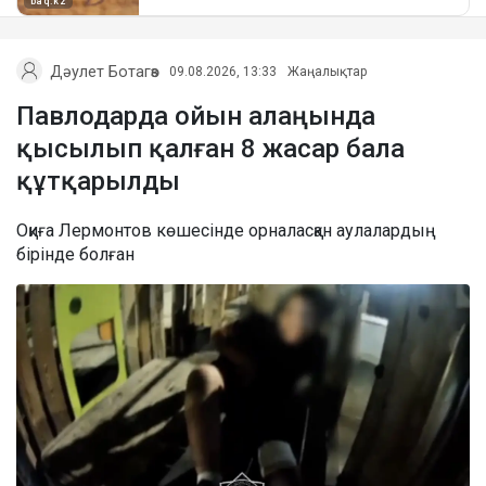
Дәулет Ботагөз
09.08.2026, 13:33
Жаңалықтар
Павлодарда ойын алаңында
қысылып қалған 8 жасар бала
құтқарылды
Оқиға Лермонтов көшесінде орналасқан аулалардың
бірінде болған