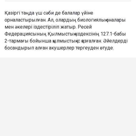
Қазіргі таңда үш сәби де балалар үйіне
орналастырылған. Ал, олардың биологиялық аналары
мен әкелері іздестіріліп жатыр. Ресей
Федерациясының Қылмыстық кодексінің 127.1-бабы
2-тармағы бойынша қылмыстық іс қозғалған. Әйелдерді
босандырып алған акушерлер тергеуден өтуде.