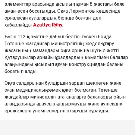
элементтер арасында қысылып қалған 8 жастағы бала
аман-есен босатылды. Оқиға Лермонтов көшесінде
орналасқан аулалардың бірінде болған, деп
хабарлайды
Azattyq Rýhy.
Бүгін 112 қызметіне дабыл белгісі түскен бойда
Төтенше жағдайлар министрлігінің жедел-құтқару
жасағының мамандары оқиға орнына шұғыл жетті.
Құтқарушылар арнайы құралдардың көмегімен балалар
алаңындағы қысылып қалған конструкциядан баланы
босатып алды.
Оқиға салдарынан бүлдіршін зардап шекпеген және
оған медициналық көмек қажет болмаған. Төтенше
жағдайлар министрлігі ата-аналарға балаларды ойын
алаңдарында қараусыз қалдырмауды және қауіпсіздік
ережелерін үнемі ескертіп отыруды сұрайды.