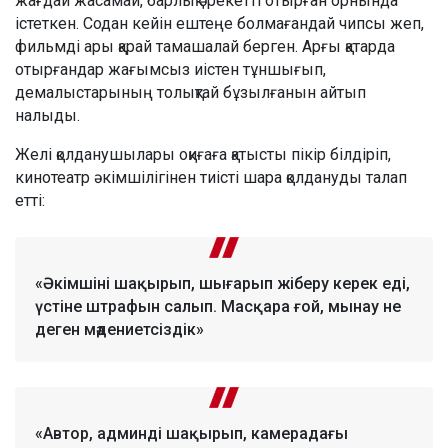
жағдай жасамай, барлық әрекетті отырған орнында
істеткен. Содан кейін ештеңе болмағандай чипсы жеп,
фильмді ары қарай тамашалай берген. Арғы қатарда
отырғандар жағымсыз иістен тұншығып,
демалыстарының толықтай бұзылғанын айтып
налыды.
Желі қолданушылары оқиғаға қатысты пікір білдіріп,
кинотеатр әкімшілігінен тиісті шара қолдануды талап
етті:
«Әкімшіні шақырып, шығарып жіберу керек еді,
үстіне штрафын салып. Масқара ғой, мынау не
деген мәдениетсіздік»
«Автор, админді шақырып, камерадағы