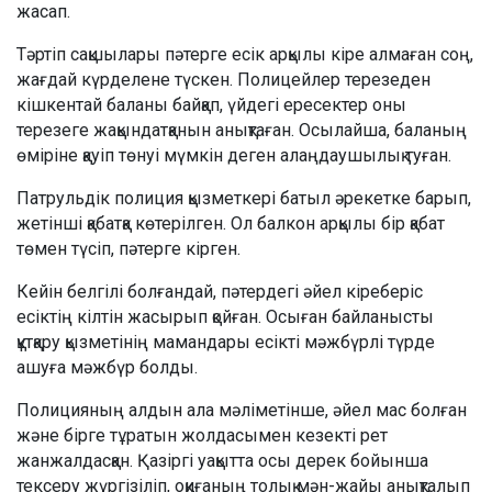
жасап.
Тәртіп сақшылары пәтерге есік арқылы кіре алмаған соң,
жағдай күрделене түскен. Полицейлер терезеден
кішкентай баланы байқап, үйдегі ересектер оны
терезеге жақындатқанын анықтаған. Осылайша, баланың
өміріне қауіп төнуі мүмкін деген алаңдаушылық туған.
Патрульдік полиция қызметкері батыл әрекетке барып,
жетінші қабатқа көтерілген. Ол балкон арқылы бір қабат
төмен түсіп, пәтерге кірген.
Кейін белгілі болғандай, пәтердегі әйел кіреберіс
есіктің кілтін жасырып қойған. Осыған байланысты
құтқару қызметінің мамандары есікті мәжбүрлі түрде
ашуға мәжбүр болды.
Полицияның алдын ала мәліметінше, әйел мас болған
және бірге тұратын жолдасымен кезекті рет
жанжалдасқан. Қазіргі уақытта осы дерек бойынша
тексеру жүргізіліп, оқиғаның толық мән-жайы анықталып