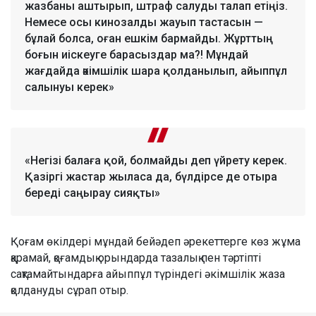
жазбаны аштырып, штраф салуды талап етіңіз.
Немесе осы кинозалды жауып тастасын —
бұлай болса, оған ешкім бармайды. Жұрттың
боғын иіскеуге барасыздар ма?! Мұндай
жағдайда әкімшілік шара қолданылып, айыппұл
салынуы керек»
«Негізі балаға қой, болмайды деп үйрету керек.
Қазіргі жастар жыласа да, бүлдірсе де отыра
береді саңырау сияқты»
Қоғам өкілдері мұндай бейәдеп әрекеттерге көз жұма
қарамай, қоғамдық орындарда тазалық пен тәртіпті
сақтамайтындарға айыппұл түріндегі әкімшілік жаза
қолдануды сұрап отыр.