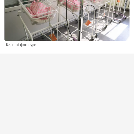
Көрнекі фотосурет