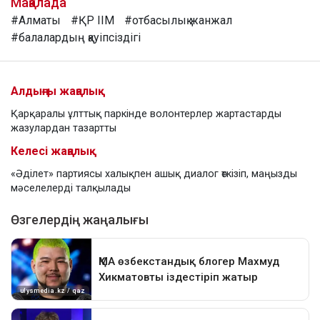
Мақалада
#Алматы
#ҚР ІІМ
#отбасылық жанжал
#балалардың қауіпсіздігі
Алдыңғы жаңалық
Қарқаралы ұлттық паркінде волонтерлер жартастарды
жазулардан тазартты
Келесі жаңалық
«Әділет» партиясы халықпен ашық диалог өткізіп, маңызды
мәселелерді талқылады