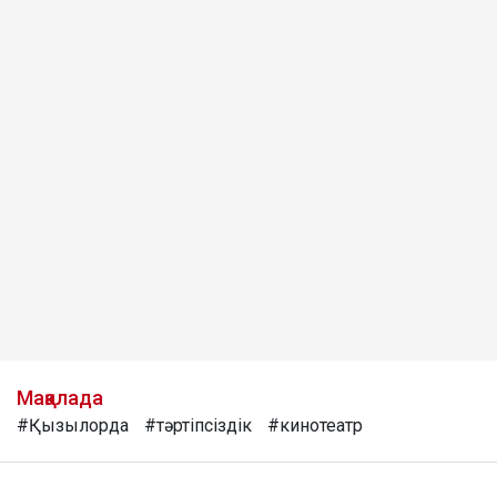
Мақалада
#Қызылорда
#тәртіпсіздік
#кинотеатр