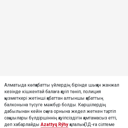
Алматыда көпқабатты үйлердің бірінде шыққан жанжал
кезінде кішкентай балаға қауіп төніп, полиция
қызметкері жетінші қабаттан алтыншы қабаттың
балконына түсуге мәжбүр болды. Көршілердің
дабылынан кейін оқиға орнына жедел жеткен тәртіп
сақшылары бүлдіршіннің қауіпсіздігін қамтамасыз етті,
деп хабарлайды
Azattyq Rýhy
қалалық ПД-ға сілтеме