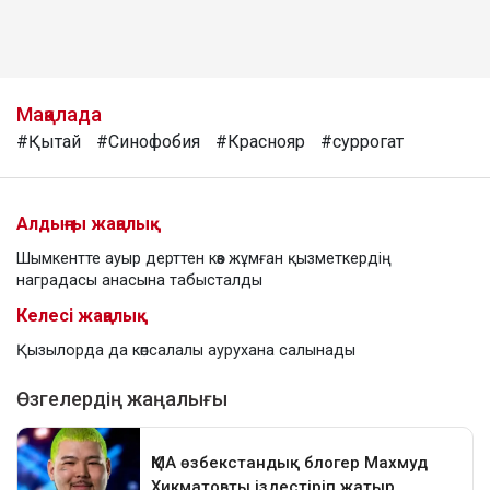
Мақалада
#Қытай
#Синофобия
#Краснояр
#суррогат
Алдыңғы жаңалық
Шымкентте ауыр дерттен көз жұмған қызметкердің
наградасы анасына табысталды
Келесі жаңалық
Қызылорда да көпсалалы аурухана салынады