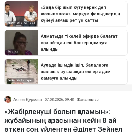
Аягөз Құрмаш
07.08.2026, 09:48
Жаңалықтар
«Жәбірленуші болып қаламын»:
жұбайының қазасынан кейін 8 ай
өткен соң үйленген Әділет Зейнел