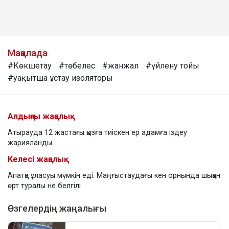
Мақалада
#Көкшетау
#төбелес
#жанжал
#үйлену тойы
#уақытша ұстау изоляторы
Алдыңғы жаңалық
Атырауда 12 жастағы қызға тиіскен ер адамға іздеу
жарияланды
Келесі жаңалық
Апатқа ұласуы мүмкін еді: Маңғыстаудағы кен орнында шыққан
өрт туралы не белгілі