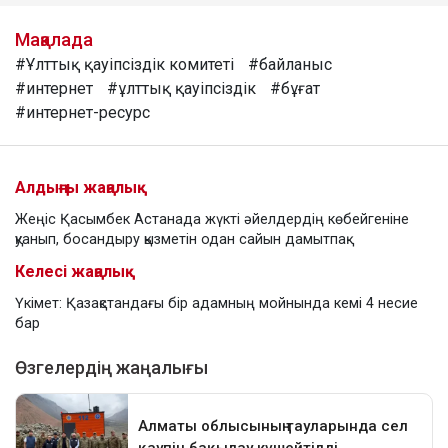
Мақалада
#Ұлттық қауіпсіздік комитеті
#байланыс
#интернет
#ұлттық қауіпсіздік
#бұғат
#интернет-ресурс
Алдыңғы жаңалық
Жеңіс Қасымбек Астанада жүкті әйелдердің көбейгеніне
қуанып, босандыру қызметін одан сайын дамытпақ
Келесі жаңалық
Үкімет: Қазақстандағы бір адамның мойнында кемі 4 несие
бар