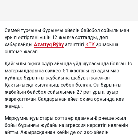
Семей тұрғыны бұрынғы әйелін бейсбол сойылымен
ұрып өлтіргені үшін 12 жылға сотталды, деп
хабарлайды
Azattyq Rýhy
агенттігі
КТК
арнасына
сілтеме жасап.
Қайғылы оқиға сәуір айында үйдің ауласында болған. Іс
материалдарына сәйкес, 51 жастағы ер адам мас
күйінде бұрынғы жұбайына шабуыл жасаған.
Қақтығысқа қызғаныш себеп болған. Ол бұрынғы
жұбайын бейсбол сойылымен 27 рет ұрып, ауыр
жарақаттаған. Салдарынан әйел оқиға орнында көз
жұмды.
Марқұмның туыстары сотта ер адамның бірнеше жыл
бойы бұрынғы жұбайына агрессия көрсетіп келгенін
айтты. Ажырасқаннан кейін де ол экс-әйелін