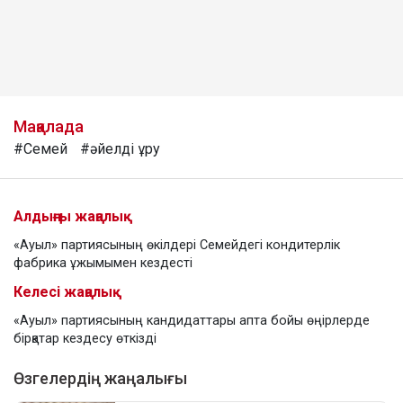
Мақалада
#Семей
#әйелді ұру
Алдыңғы жаңалық
«Ауыл» партиясының өкілдері Семейдегі кондитерлік
фабрика ұжымымен кездесті
Келесі жаңалық
«Ауыл» партиясының кандидаттары апта бойы өңірлерде
бірқатар кездесу өткізді