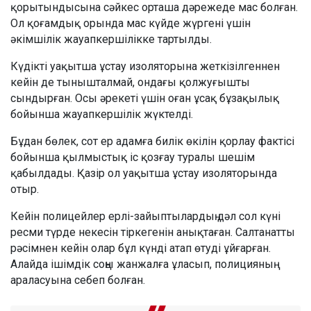
қорытындысына сәйкес орташа дәрежеде мас болған.
Ол қоғамдық орында мас күйде жүргені үшін
әкімшілік жауапкершілікке тартылды.
Күдікті уақытша ұстау изоляторына жеткізілгеннен
кейін де тынышталмай, ондағы қолжуғышты
сындырған. Осы әрекеті үшін оған ұсақ бұзақылық
бойынша жауапкершілік жүктелді.
Бұдан бөлек, сот ер адамға билік өкілін қорлау фактісі
бойынша қылмыстық іс қозғау туралы шешім
қабылдады. Қазір ол уақытша ұстау изоляторында
отыр.
Кейін полицейлер ерлі-зайыптылардың дәл сол күні
ресми түрде некесін тіркегенін анықтаған. Салтанатты
рәсімнен кейін олар бұл күнді атап өтуді ұйғарған.
Алайда ішімдік соңы жанжалға ұласып, полицияның
араласуына себеп болған.