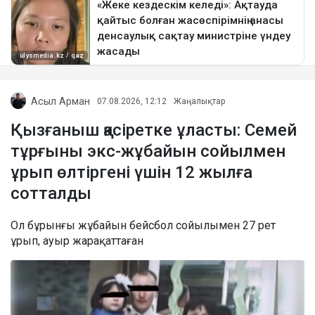
Асыл Арман
07.08.2026, 12:12
Жаңалықтар
Қызғаныш қасіретке ұласты: Семей
тұрғыны экс-жұбайын сойылмен
ұрып өлтіргені үшін 12 жылға
сотталды
Ол бұрынғы жұбайын бейсбол сойылымен 27 рет
ұрып, ауыр жарақаттаған