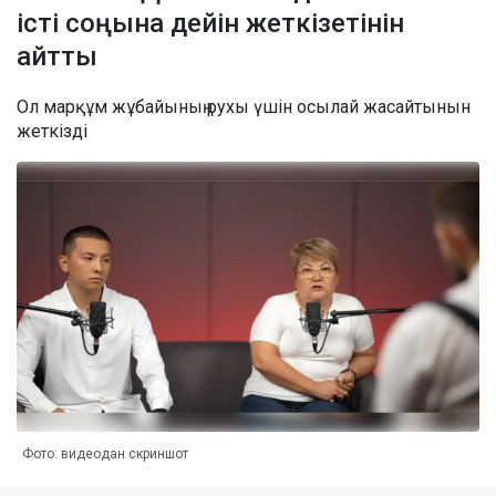
істі соңына дейін жеткізетінін
айтты
Ол марқұм жұбайының рухы үшін осылай жасайтынын
жеткізді
Фото: видеодан скриншот