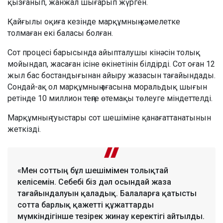
қызғанып, жанжал шығарып жүрген.
Қайғылы оқиға кезінде марқұмның кәмелетке
толмаған екі баласы болған.
Сот процесі барысында айыпталушы кінәсін толық
мойындап, жасаған ісіне өкінетінін білдірді. Сот оған 12
жыл бас бостандығынан айыру жазасын тағайындады.
Сондай-ақ ол марқұмның ағасына моральдық шығын
ретінде 10 миллион теңге өтемақы төлеуге міндеттелді.
Марқұмның туыстары сот шешіміне қанағаттанатынын
жеткізді.
«Мен соттың бұл шешімімен толықтай
келісемін. Себебі біз дәл осындай жаза
тағайындалуын қаладық. Балаларға қатысты
сотта барлық қажетті құжаттарды
мүмкіндігінше тезірек жинау керектігі айтылды.