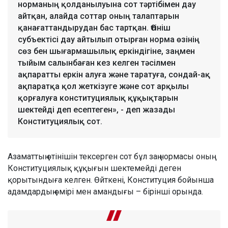
норманың қолданылуына сот тәртібімен дау
айтқан, алайда соттар оның талаптарын
қанағаттандырудан бас тартқан. Өтініш
субъектісі дау айтылып отырған норма өзінің
сөз бен шығармашылық еркіндігіне, заңмен
тыйым салынбаған кез келген тәсілмен
ақпаратты еркін алуға және таратуға, сондай-ақ
ақпаратқа қол жеткізуге және сот арқылы
қорғалуға конституциялық құқықтарын
шектейді деп есептеген», - деп жазады
Конституциялық сот.
Азаматтың өтінішін тексерген сот бұл заң нормасы оның
Конституциялық құқығын шектемейді деген
қорытындыға келген. Өйткені, Конституция бойынша
адамдардың өмірі мен амандығы – бірінші орында.