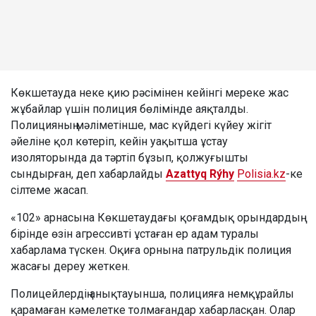
Көкшетауда неке қию рәсімінен кейінгі мереке жас
жұбайлар үшін полиция бөлімінде аяқталды.
Полицияның мәліметінше, мас күйдегі күйеу жігіт
әйеліне қол көтеріп, кейін уақытша ұстау
изоляторында да тәртіп бұзып, қолжуғышты
сындырған, деп хабарлайды
Azattyq Rýhy
Polisia.kz
-ке
сілтеме жасап.
«102» арнасына Көкшетаудағы қоғамдық орындардың
бірінде өзін агрессивті ұстаған ер адам туралы
хабарлама түскен. Оқиға орнына патрульдік полиция
жасағы дереу жеткен.
Полицейлердің анықтауынша, полицияға немқұрайлы
қарамаған кәмелетке толмағандар хабарласқан. Олар