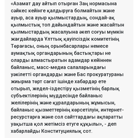
«Азамат дау айтып отырған Заң нормасына
сәйкес кейінге қалдыруға болмайтын және
ауыр, аса ауыр қылмыстардың, сондай-ақ
қылмыстық топ дайындайтын және жасайтын
қылмыстардың жасалуына әкеп соғуы мүмкін
жағдайларда Ұлттық қауіпсіздік комитетінің
Төрағасы, оның орынбасарлары немесе
аумақтық органдарының бастықтары не
оларды алмастыратын адамдар кейіннен
байланыс, масс-медиа салаларындағы
уәкілетті органдарды және Бас прокуратураны
жиырма төрт сағат ішінде хабардар ете
отырып, жедел-іздестіру қызметінің барлық
субъектілерінің мүддесінде байланыс
желілерінің және құралдарының жұмысын,
байланыс қызметтерінің көрсетілуін, интернет-
ресурстарға және сол сайттардағы ақпаратты
уақытша қол жетімсіз етуге құқылы», - деп
хабарлайды Конституциялық сот.