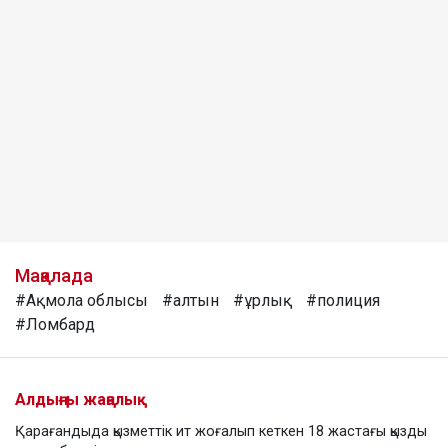
Мақалада
#Ақмола облысы
#алтын
#ұрлық
#полиция
#Ломбард
Алдыңғы жаңалық
Қарағандыда қызметтік ит жоғалып кеткен 18 жастағы қызды