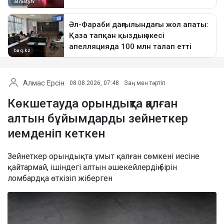
Алмас Ерсін
08.08.2026, 07:48
Заң мен тәртіп
Көкшетауда орындықта қалған
алтын бұйымдарды зейнеткер
иемденіп кеткен
Зейнеткер орындықта ұмыт қалған сөмкені иесіне
қайтармай, ішіндегі алтын әшекейлердің бірін
ломбардқа өткізіп жіберген