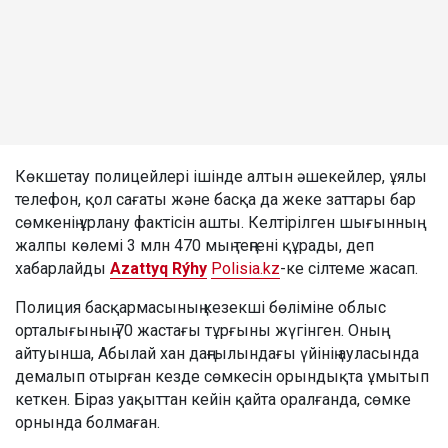
Көкшетау полицейлері ішінде алтын әшекейлер, ұялы
телефон, қол сағаты және басқа да жеке заттары бар
сөмкенің ұрлану фактісін ашты. Келтірілген шығынның
жалпы көлемі 3 млн 470 мың теңгені құрады, деп
хабарлайды
Azattyq Rýhy
Polisia.kz
-ке сілтеме жасап.
Полиция басқармасының кезекші бөліміне облыс
орталығының 70 жастағы тұрғыны жүгінген. Оның
айтуынша, Абылай хан даңғылындағы үйінің ауласында
демалып отырған кезде сөмкесін орындықта ұмытып
кеткен. Біраз уақыттан кейін қайта оралғанда, сөмке
орнында болмаған.