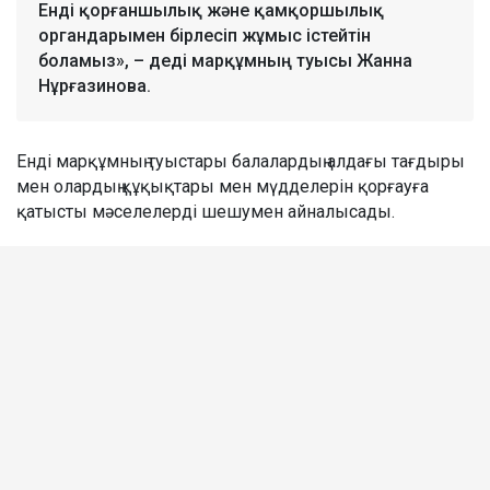
Енді қорғаншылық және қамқоршылық
органдарымен бірлесіп жұмыс істейтін
боламыз», – деді марқұмның туысы Жанна
Нұрғазинова.
Енді марқұмның туыстары балалардың алдағы тағдыры
мен олардың құқықтары мен мүдделерін қорғауға
қатысты мәселелерді шешумен айналысады.