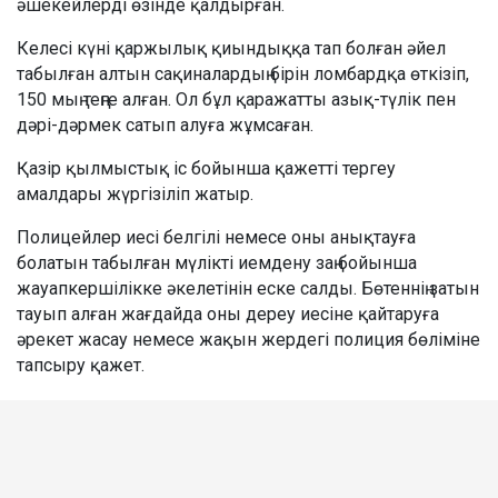
әшекейлерді өзінде қалдырған.
Келесі күні қаржылық қиындыққа тап болған әйел
табылған алтын сақиналардың бірін ломбардқа өткізіп,
150 мың теңге алған. Ол бұл қаражатты азық-түлік пен
дәрі-дәрмек сатып алуға жұмсаған.
Қазір қылмыстық іс бойынша қажетті тергеу
амалдары жүргізіліп жатыр.
Полицейлер иесі белгілі немесе оны анықтауға
болатын табылған мүлікті иемдену заң бойынша
жауапкершілікке әкелетінін еске салды. Бөтеннің затын
тауып алған жағдайда оны дереу иесіне қайтаруға
әрекет жасау немесе жақын жердегі полиция бөліміне
тапсыру қажет.