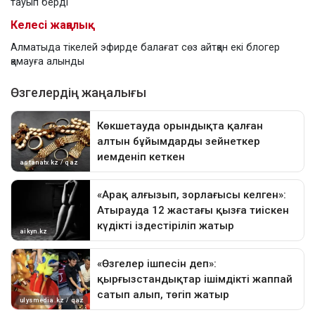
тауып берді
Келесі жаңалық
Алматыда тікелей эфирде балағат сөз айтқан екі блогер
қамауға алынды