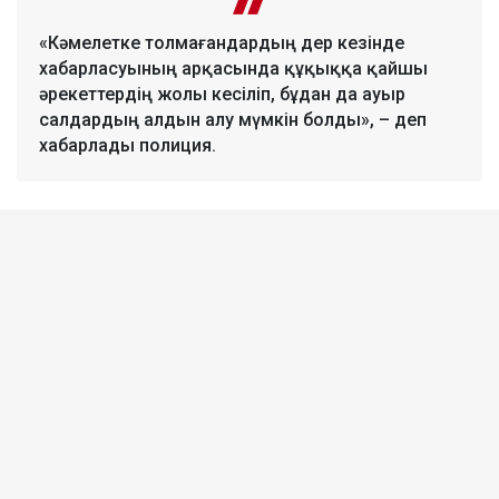
«Кәмелетке толмағандардың дер кезінде
хабарласуының арқасында құқыққа қайшы
әрекеттердің жолы кесіліп, бұдан да ауыр
салдардың алдын алу мүмкін болды», – деп
хабарлады полиция.