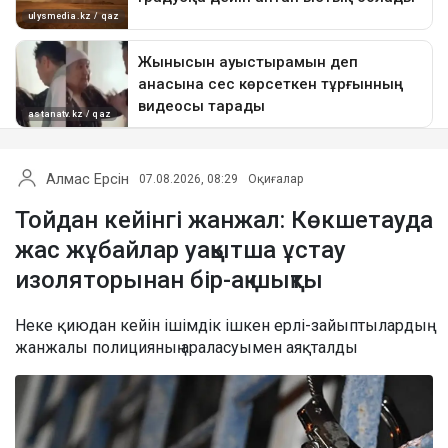
Алмас Ерсін
07.08.2026, 08:29
Оқиғалар
Тойдан кейінгі жанжал: Көкшетауда
жас жұбайлар уақытша ұстау
изоляторынан бір-ақ шықты
Неке қиюдан кейін ішімдік ішкен ерлі-зайыптылардың
жанжалы полицияның араласуымен аяқталды