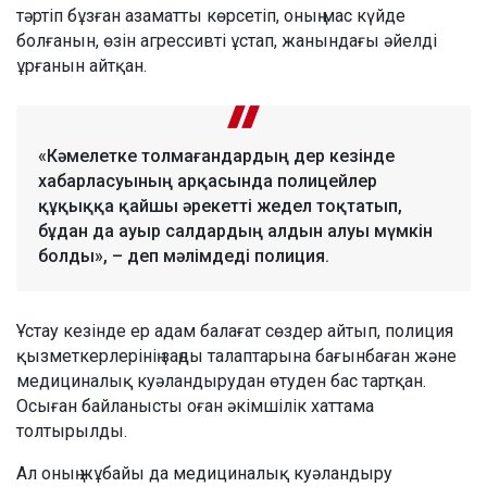
тәртіп бұзған азаматты көрсетіп, оның мас күйде
болғанын, өзін агрессивті ұстап, жанындағы әйелді
ұрғанын айтқан.
«Кәмелетке толмағандардың дер кезінде
хабарласуының арқасында полицейлер
құқыққа қайшы әрекетті жедел тоқтатып,
бұдан да ауыр салдардың алдын алуы мүмкін
болды», – деп мәлімдеді полиция.
Ұстау кезінде ер адам балағат сөздер айтып, полиция
қызметкерлерінің заңды талаптарына бағынбаған және
медициналық куәландырудан өтуден бас тартқан.
Осыған байланысты оған әкімшілік хаттама
толтырылды.
Ал оның жұбайы да медициналық куәландыру