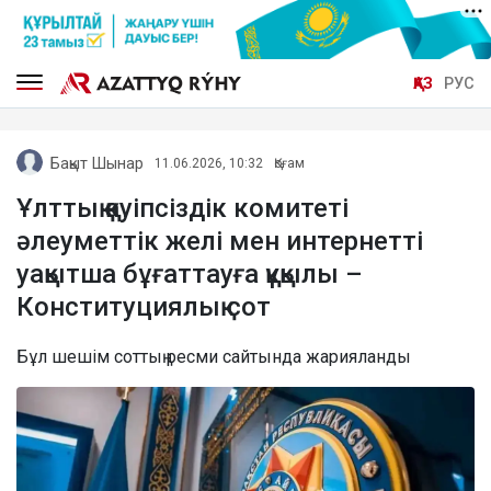
ҚАЗ
РУС
Бақыт Шынар
11.06.2026, 10:32
Қоғам
Ұлттық қауіпсіздік комитеті
әлеуметтік желі мен интернетті
уақытша бұғаттауға құқылы –
Конституциялық сот
Бұл шешім соттың ресми сайтында жарияланды