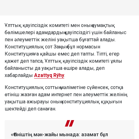
Ұлттық қауіпсіздік комитеті мен оның аумақтық
бөлімшелері адамдардың қауіпсіздігі үшін байланыс
пен әлеуметтік желіні уақытша бұғаттай алады.
Конституциялық сот Заңның бұл нормасын
Конституцияға қайшы емес деп тапты. Тіпті, егер
қажет деп тапса, Ұлттық қауіпсіздік комитеті ұялы
байланысты да уақытша өшіре алады, деп
хабарлайды
Azattyq Rýhy
.
Конституциялық соттың мәліметіне сүйенсек, сотқа
өтініш жазған адам интернет пен әлеуметтік желінің
уақытша ажырауы оның конституциялық құқығын
шектейді деп санаған.
«Өтініштің мән-жайы мынада: азамат бұл