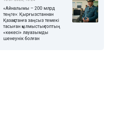
«Айналымы – 200 млрд
теңге»: Қырғызстаннан
Қазақстанға заңсыз темекі
тасыған қылмыстық топтың
«көкесі» лауазымды
шенеунік болған