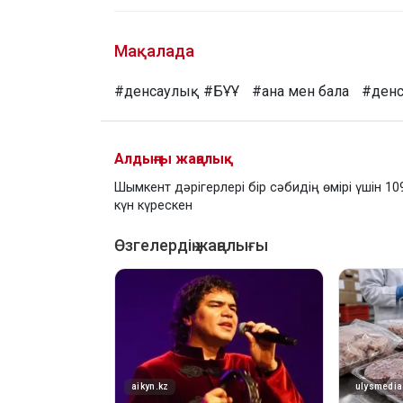
Мақалада
#денсаулық
#БҰҰ
#ана мен бала
#денса
Алдыңғы жаңалық
Шымкент дәрігерлері бір сәбидің өмірі үшін 10
күн күрескен