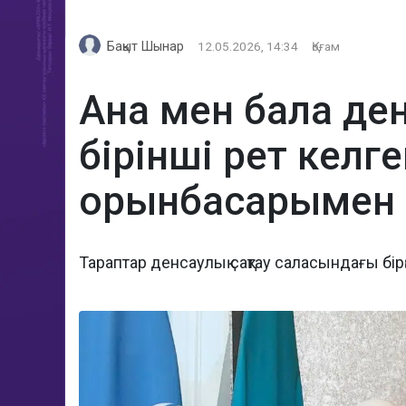
Бақыт Шынар
12.05.2026, 14:34
Қоғам
Ана мен бала де
бірінші рет кел
орынбасарымен 
Тараптар денсаулық сақтау саласындағы бір