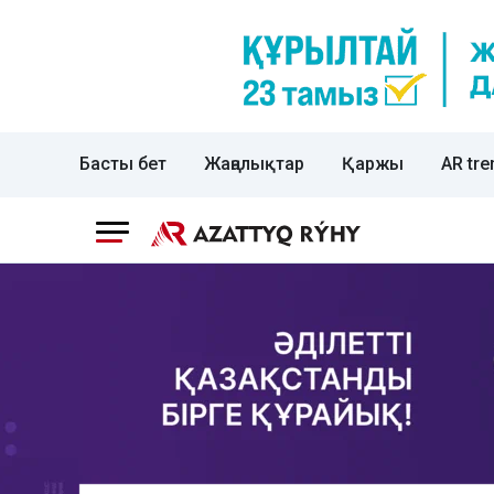
Басты бет
Жаңалықтар
Қаржы
AR tre