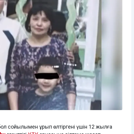
ол сойылымен ұрып өлтіргені үшін 12 жылға