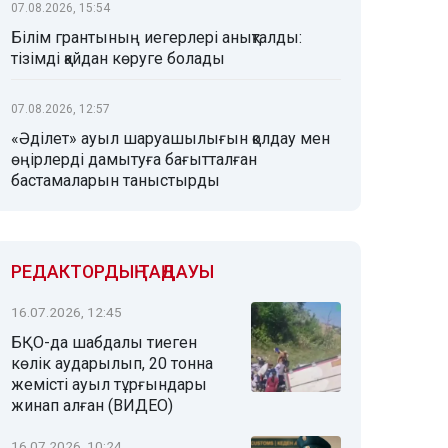
07.08.2026, 15:54
Білім грантының иегерлері анықталды:
тізімді қайдан көруге болады
07.08.2026, 12:57
«Әділет» ауыл шаруашылығын қолдау мен
өңірлерді дамытуға бағытталған
бастамаларын таныстырды
РЕДАКТОРДЫҢ ТАҢДАУЫ
16.07.2026, 12:45
БҚО-да шабдалы тиеген
көлік аударылып, 20 тонна
жемісті ауыл тұрғындары
жинап алған (ВИДЕО)
16.07.2026, 10:24