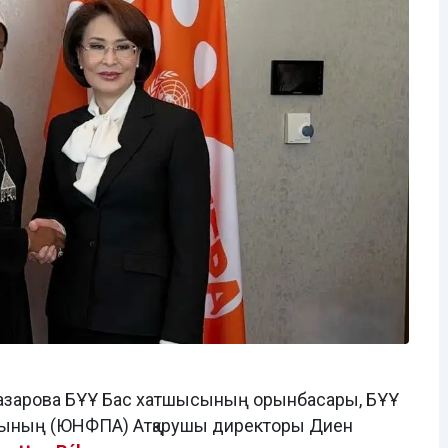
лназарова БҰҰ Бас хатшысының орынбасары, БҰҰ
орының (ЮНФПА) Атқарушы директоры Диен