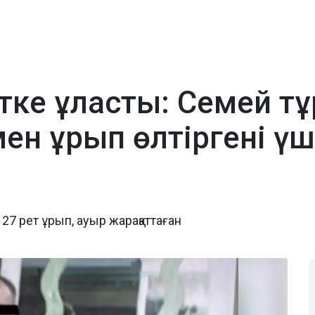
тке ұласты: Семей тұ
н ұрып өлтіргені үші
 рет ұрып, ауыр жарақаттаған