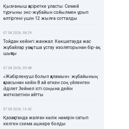
Қызғаныш қасіретке ұласты: Семей
тұрғыны экс-жұбайын сойылмен ұрып
өлтіргені үшін 12 жылға сотталды
07.08.2026, 08:29
Тойдан кейінгі жанжал: Көкшетауда жас
жұбайлар уақытша ұстау изоляторынан бір-ақ
шықты
07.08.2026, 09:48
«Жәбірленуші болып қаламын»: жұбайының
қазасынан кейін 8 ай өткен соң үйленген
Әділет Зейнел істі соңына дейін
жеткізетінін айтты
07.08.2026, 16:42
Қазақстанда жалған көлік нөмірін сатып
келген схема әшкере болды