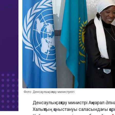
Фото: Денсаулық сақтау министрлігі
Денсаулық сақтау министрі Ақмарал Ә
Халықтың қоныстануы саласындағы қ