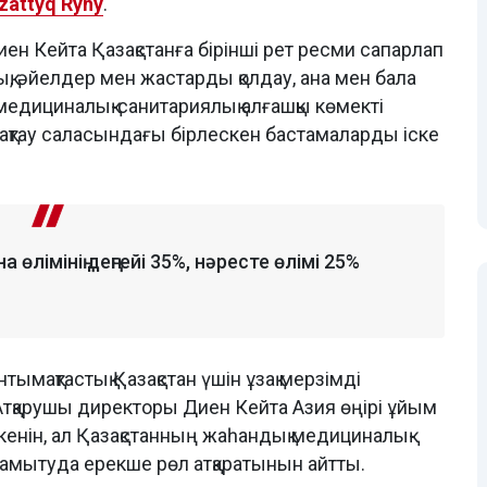
zattyq Rýhy
.
иен Кейта Қазақстанға бірінші рет ресми сапарлап
ық, әйелдер мен жастарды қолдау, ана мен бала
медициналық-санитариялық алғашқы көмекті
 сақтау саласындағы бірлескен бастамаларды іске
өлімінің деңгейі 35%, нәресте өлімі 25%
мақтастық Қазақстан үшін ұзақ мерзімді
Атқарушы директоры Диен Кейта Азия өңірі ұйым
кенін, ал Қазақстанның жаһандық медициналық-
дамытуда ерекше рөл атқаратынын айтты.