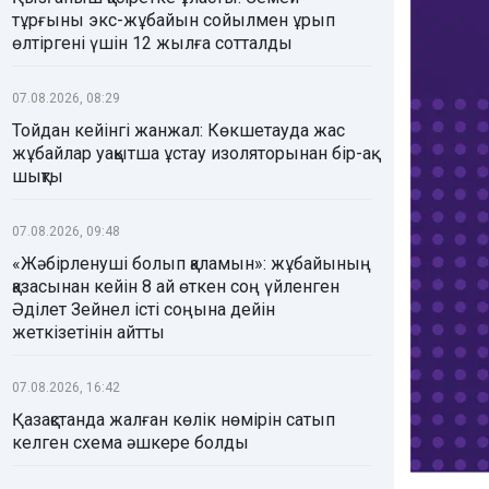
тұрғыны экс-жұбайын сойылмен ұрып
өлтіргені үшін 12 жылға сотталды
07.08.2026, 08:29
Тойдан кейінгі жанжал: Көкшетауда жас
жұбайлар уақытша ұстау изоляторынан бір-ақ
шықты
07.08.2026, 09:48
«Жәбірленуші болып қаламын»: жұбайының
қазасынан кейін 8 ай өткен соң үйленген
Әділет Зейнел істі соңына дейін
жеткізетінін айтты
07.08.2026, 16:42
Қазақстанда жалған көлік нөмірін сатып
келген схема әшкере болды