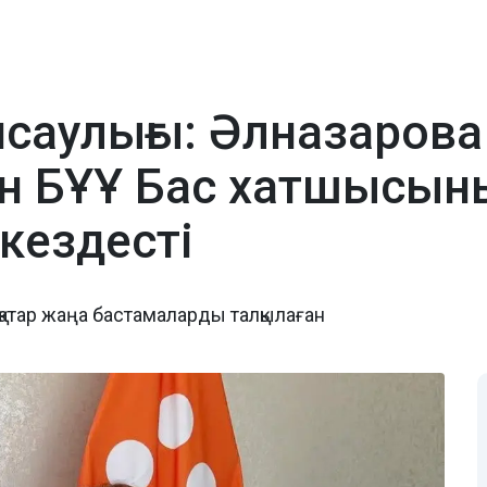
нсаулығы: Әлназарова
ген БҰҰ Бас хатшысы
кездесті
қатар жаңа бастамаларды талқылаған