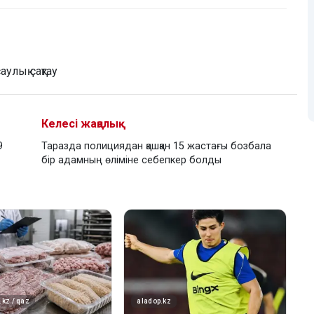
улық сақтау
Келесі жаңалық
9
Таразда полициядан қашқан 15 жастағы бозбала
бір адамның өліміне себепкер болды