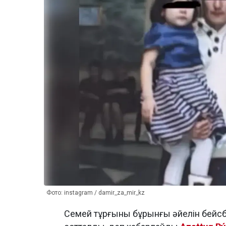
Фото: instagram / damir_za_mir_kz
Семей тұрғыны бұрынғы әйелін бейсб