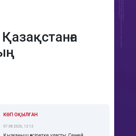
 Қазақстанға
ның
КӨП ОҚЫЛҒАН
07.08.2026, 12:12
Қызғаныш қасіретке ұласты: Семей