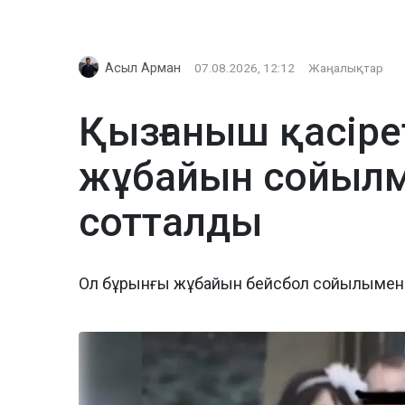
Асыл Арман
07.08.2026, 12:12
Жаңалықтар
Қызғаныш қасіре
жұбайын сойылме
сотталды
Ол бұрынғы жұбайын бейсбол сойылымен 27