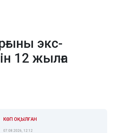
рғыны экс-
н 12 жылға
КӨП ОҚЫЛҒАН
07.08.2026, 12:12