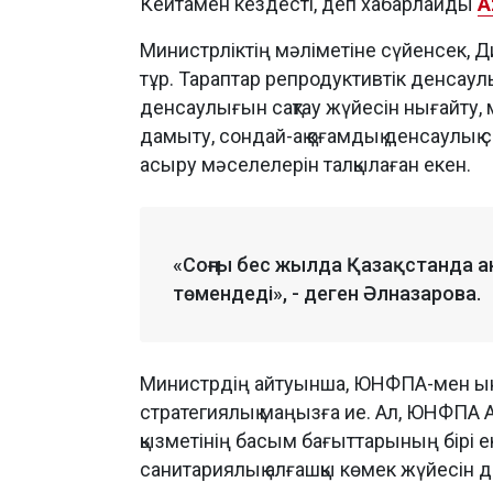
Кейтамен кездесті, деп хабарлайды
A
Министрліктің мәліметіне сүйенсек, Д
тұр. Тараптар репродуктивтік денсаул
денсаулығын сақтау жүйесін нығайту, 
дамыту, сондай-ақ қоғамдық денсаулық
асыру мәселелерін талқылаған екен.
«Соңғы бес жылда Қазақстанда ана 
төмендеді», - деген Әлназарова.
Министрдің айтуынша, ЮНФПА-мен ынты
стратегиялық маңызға ие. Ал, ЮНФПА 
қызметінің басым бағыттарының бірі е
санитариялық алғашқы көмек жүйесін 