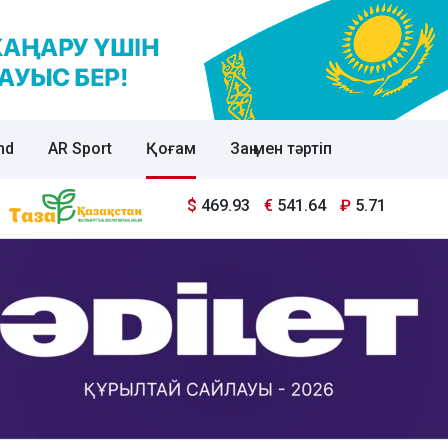
nd
AR Sport
Қоғам
Заң мен тәртіп
$
469.93
€
541.64
₽
5.71