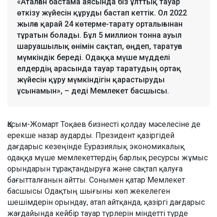
«Аталған бастама аясында біз ұлттық тауар
өткізу жүйесін құруды бастап кеттік. Ол 2022
жылға қарай 24 көтерме-тарату орталығынан
тұратын болады. Бұл 5 миллион тонна ауыл
шаруашылық өнімін сақтап, өңдеп, таратуға
мүмкіндік береді. Одаққа мүше мүдделі
елдердің арасында тауар таратудың ортақ
жүйесін құру мүмкіндігін қарастыруды
ұсынамын», – деді Мемлекет басшысы.
Қасым-Жомарт Тоқаев бизнесті қолдау мәселесіне де
ерекше назар аударды. Президент қазіргідей
дағдарыс кезеңінде Еуразиялық экономикалық
одаққа мүше мемлекеттердің барлық ресурсы жұмыс
орындарын тұрақтандыруға және сақтап қалуға
бағытталғанын айтты. Сонымен қатар Мемлекет
басшысы Одақтың шығыны көп жекелеген
шешімдерін орындау, атап айтқанда, қазіргі дағдарыс
жағдайында кейбір тауар түрлерін міндетті түрде