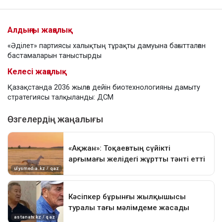
Алдыңғы жаңалық
«Әділет» партиясы халықтың тұрақты дамуына бағытталған
бастамаларын таныстырды
Келесі жаңалық
Қазақстанда 2036 жылға дейін биотехнологияны дамыту
стратегиясы талқыланды: ДСМ