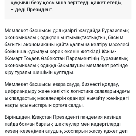
құқығын беру қосымша зерттеуді қажет етеді»,
– деді Президент.
Мемлекет басшысы дәл қазіргі жағдайда Еуразиялық
экономикалық одақпен ынтымақтастықтың басым
бағыты экономиканы қайта қалпына келтіру мәселесі
бойынша құрылуы керек екенін жеткізді. Қасым-
Жомарт Тоқаев Өзбекстан Парламентінің Еуразиялық
экономикалық одаққа бақылаушы мемлекет ретінде
кіру туралы шешімін құптады.
Мемлекет басшысы өзара сауда, бизнесті қолдау,
цифрландыру және көліктік логистика салаларындағы
ықпалдастық мәселелерін одан әрі нығайту жөніндегі
нақты ұсыныстарын ортаға салды.
Біріншіден, Қазақстан Президенті пандемия кезінде
пайда болған барлық шектеулер мен кедергілерді
кезең-кезеңімен алудың жоспарын жасау қажет деп