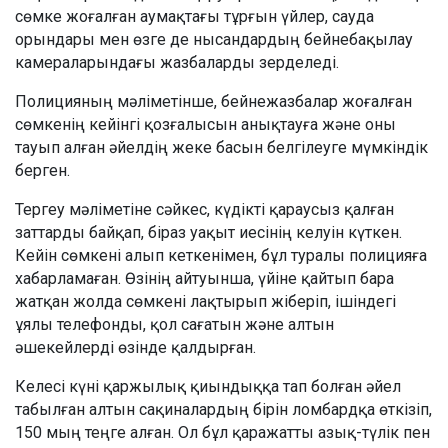
сөмке жоғалған аумақтағы тұрғын үйлер, сауда
орындары мен өзге де нысандардың бейнебақылау
камераларындағы жазбаларды зерделеді.
Полицияның мәліметінше, бейнежазбалар жоғалған
сөмкенің кейінгі қозғалысын анықтауға және оны
тауып алған әйелдің жеке басын белгілеуге мүмкіндік
берген.
Тергеу мәліметіне сәйкес, күдікті қараусыз қалған
заттарды байқап, біраз уақыт иесінің келуін күткен.
Кейін сөмкені алып кеткенімен, бұл туралы полицияға
хабарламаған. Өзінің айтуынша, үйіне қайтып бара
жатқан жолда сөмкені лақтырып жіберіп, ішіндегі
ұялы телефонды, қол сағатын және алтын
әшекейлерді өзінде қалдырған.
Келесі күні қаржылық қиындыққа тап болған әйел
табылған алтын сақиналардың бірін ломбардқа өткізіп,
150 мың теңге алған. Ол бұл қаражатты азық-түлік пен