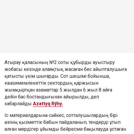
Атырау қаласының №2 соты құбырды ауыстыру
жобасы кезінде алаяқтық жасаған бес айыпталушыға
қатысты үкім шығарды. Сот шешімі бойынша,
квазимемлекеттік сектордың қаржысын
жымқыртқан азаматтар 5 жылдан 6 жыл 8 айға
дейін бас бостандығынан айырылды, деп
хабарлайды
Azattyq Rýhy.
Іс материалдарына сәйкес, сотталушылардың бірі
өзінің қызметтік бабын пайдаланып, тендерді ұтып
алған мердігер ұйымды бейресми бақылауда ұстаған.