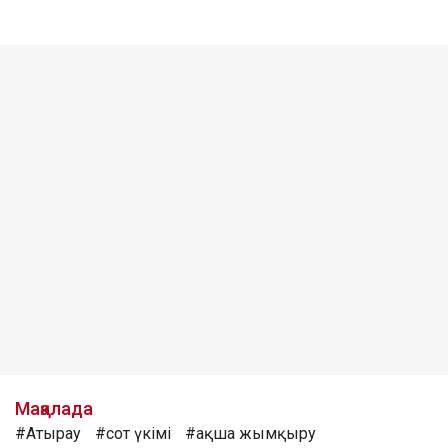
Мақалада
#Атырау
#сот үкімі
#ақша жымқыру