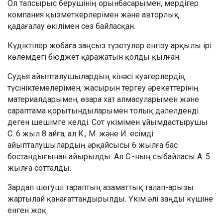
Ол тапсырыс берушінің орынбасарымен, мердігер
компания қызметкерлерімен және авторлық
қадағалау өкілімен сөз байласқан.
Күдіктілер жобаға заңсыз түзетулер енгізу арқылы ірі
көлемдегі бюджет қаражатын қолды қылған.
Судья айыпталушылардың кінәсі куәгерлердің
түсініктемелерімен, жасырын тергеу әрекеттерінің
материалдарымен, өзара хат алмасуларымен және
сараптама қорытындыларымен толық дәлелденді
деген шешімге келді. Сот үкімімен ұйымдастырушы
С. 6 жыл 8 айға, ал К., М. және И. есімді
айыпталушылардың әрқайсысы 6 жылға бас
бостандығынан айырылды. Ал С.-ның сыбайласы А. 5
жылға сотталды.
Зардап шегуші тараптың азаматтық талап-арызы
жартылай қанағаттандырылды. Үкім әлі заңды күшіне
енген жоқ.