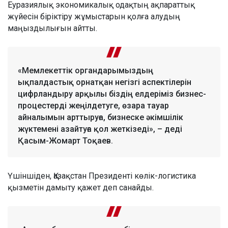
Еуразиялық экономикалық одақтың ақпараттық
жүйесін біріктіру жұмыстарын қолға алудың
маңыздылығын айтты.
«Мемлекеттік органдарымыздың
ықпалдастық орнатқан негізгі аспектілерін
цифрландыру арқылы біздің елдеріміз бизнес-
процестерді жеңілдетуге, өзара тауар
айналымын арттыруға, бизнеске әкімшілік
жүктемені азайтуға қол жеткізеді», – деді
Қасым-Жомарт Тоқаев.
Үшіншіден, Қазақстан Президенті көлік-логистика
қызметін дамыту қажет деп санайды.