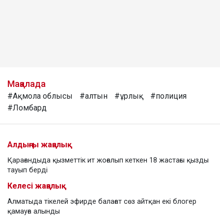
Мақалада
#Ақмола облысы
#алтын
#ұрлық
#полиция
#Ломбард
Алдыңғы жаңалық
Қарағандыда қызметтік ит жоғалып кеткен 18 жастағы қызды
тауып берді
Келесі жаңалық
Алматыда тікелей эфирде балағат сөз айтқан екі блогер
қамауға алынды