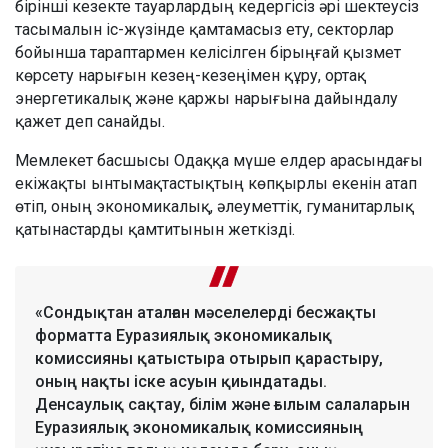
бірінші кезекте тауарлардың кедергісіз әрі шектеусіз
тасымалын іс-жүзінде қамтамасыз ету, секторлар
бойынша тараптармен келісілген бірыңғай қызмет
көрсету нарығын кезең-кезеңімен құру, ортақ
энергетикалық және қаржы нарығына дайындалу
қажет деп санайды.
Мемлекет басшысы Одаққа мүше елдер арасындағы
екіжақты ынтымақтастықтың көпқырлы екенін атап
өтіп, оның экономикалық, әлеуметтік, гуманитарлық
қатынастарды қамтитынын жеткізді.
«Сондықтан аталған мәселелерді бесжақты
форматта Еуразиялық экономикалық
комиссияны қатыстыра отырып қарастыру,
оның нақты іске асуын қиындатады.
Денсаулық сақтау, білім және ғылым салаларын
Еуразиялық экономикалық комиссияның