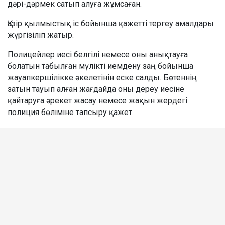
дәрі-дәрмек сатып алуға жұмсаған.
Қазір қылмыстық іс бойынша қажетті тергеу амалдары
жүргізіліп жатыр.
Полицейлер иесі белгілі немесе оны анықтауға
болатын табылған мүлікті иемдену заң бойынша
жауапкершілікке әкелетінін еске салды. Бөтеннің
затын тауып алған жағдайда оны дереу иесіне
қайтаруға әрекет жасау немесе жақын жердегі
полиция бөліміне тапсыру қажет.