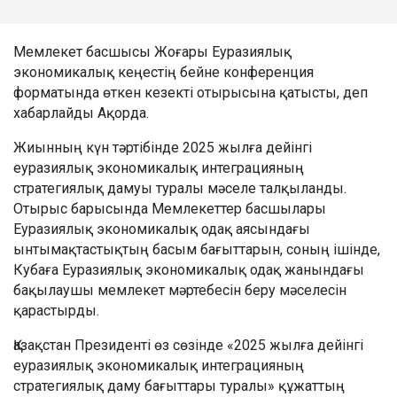
Мемлекет басшысы Жоғары Еуразиялық
экономикалық кеңестің бейне конференция
форматында өткен кезекті отырысына қатысты, деп
хабарлайды Ақорда.
Жиынның күн тәртібінде 2025 жылға дейінгі
еуразиялық экономикалық интеграцияның
стратегиялық дамуы туралы мәселе талқыланды.
Отырыс барысында Мемлекеттер басшылары
Еуразиялық экономикалық одақ аясындағы
ынтымақтастықтың басым бағыттарын, соның ішінде,
Кубаға Еуразиялық экономикалық одақ жанындағы
бақылаушы мемлекет мәртебесін беру мәселесін
қарастырды.
Қазақстан Президенті өз сөзінде «2025 жылға дейінгі
еуразиялық экономикалық интеграцияның
стратегиялық даму бағыттары туралы» құжаттың