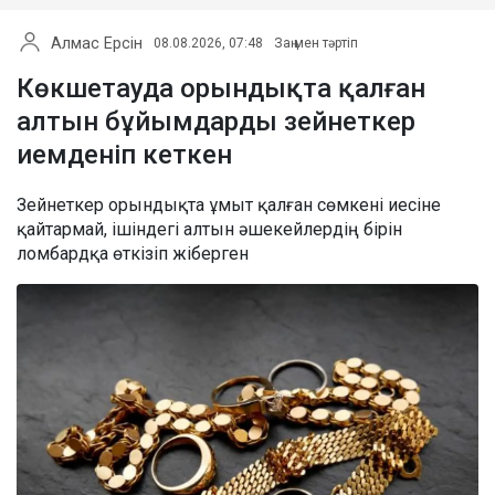
Алмас Ерсін
08.08.2026, 07:48
Заң мен тәртіп
Көкшетауда орындықта қалған
алтын бұйымдарды зейнеткер
иемденіп кеткен
Зейнеткер орындықта ұмыт қалған сөмкені иесіне
қайтармай, ішіндегі алтын әшекейлердің бірін
ломбардқа өткізіп жіберген