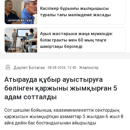
Дәулет Ботагөз
08.08.2026, 13:45
Жаңалықтар
Атырауда құбыр ауыстыруға
бөлінген қаржыны жымқырған 5
адам сотталды
Сот шешімі бойынша, квазимемлекеттік сектордың
қаржысын жымқыртқан азаматтар 5 жылдан 6 жыл 8
айға дейін бас бостандығынан айырылды