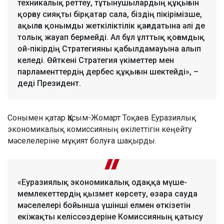
техникалық реттеу, тұтынушылардың құқығын
қорғау сияқты бірқатар сала, біздің пікірімізше,
ақылға қонымды жеткіліктілік қағидатына әлі де
толық жауап бермейді. Ал бұл ұлттық қоғамдық
ой-пікірдің Стратегияны қабылдамауына алып
келеді. Өйткені Стратегия үкіметтер мен
парламенттердің дербес құқығын шектейді», –
деді Президент.
Сонымен қатар Қасым-Жомарт Тоқаев Еуразиялық
экономикалық комиссияның өкілеттігін кеңейту
мәселелеріне мұқият болуға шақырды.
«Еуразиялық экономикалық одаққа мүше-
мемлекеттердің қызмет көрсету, өзара сауда
мәселелері бойынша үшінші елмен өткізетін
екіжақты келіссөздеріне Комиссияның қатысу