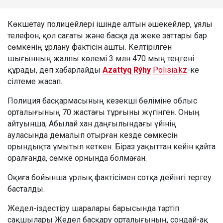
Көкшетау полицейлері ішінде алтын әшекейлер, ұялы
телефон, қол сағаты және басқа да жеке заттары бар
сөмкенің ұрлану фактісін ашты. Келтірілген
шығынның жалпы көлемі 3 млн 470 мың теңгені
құрады, деп хабарлайды
Azattyq Rýhy
Polisia.kz
-ке
сілтеме жасап.
Полиция басқармасының кезекші бөліміне облыс
орталығының 70 жастағы тұрғыны жүгінген. Оның
айтуынша, Абылай хан даңғылындағы үйінің
ауласында демалып отырған кезде сөмкесін
орындықта ұмытып кеткен. Біраз уақыттан кейін қайта
оралғанда, сөмке орнында болмаған.
Оқиға бойынша ұрлық фактісімен сотқа дейінгі тергеу
басталды.
Жедел-іздестіру шаралары барысында тәртіп
сақшылары Жедел басқару орталығының, сондай-ақ