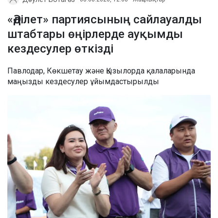
«Әділет» партиясының сайлауалды
штабтары өңірлерде ауқымды
кездесулер өткізді
Павлодар, Көкшетау және Қызылорда қалаларында
маңызды кездесулер ұйымдастырылды