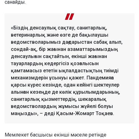
санайды.
«Біздің денсаулық сақтау, санитарлық,
ветеринарлық және өзге де бақылаушы
ведомстволарымыз дағдарыстан сабақ алып,
сондай-ақ, бір жағынан азаматтарымыздың
денсаулығын сақтайтын, екінші жағынан
тауарлардың кедергісіз қозғалысын
қамтамасыз ететін ықпалдастықтың тиімді
механизмдерін ұсынуы қажет. Пандемияға
қарсы күрес кезінде, одан кейінгі шектеулер
алынған кезеңде де көлік құрылымдарының,
санитарлық қызметтердің, шекаралық
ведомстволардың жұмысы жүйелі болуы
маңызды», – деді Қасым-Жомарт Тоқаев.
Мемлекет басшысы екінші мәселе ретінде