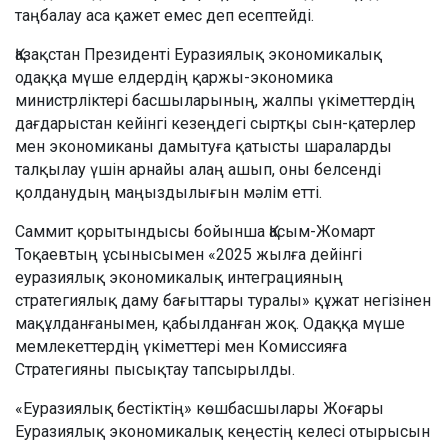
таңбалау аса қажет емес деп есептейді.
Қазақстан Президенті Еуразиялық экономикалық
одаққа мүше елдердің қаржы-экономика
министрліктері басшыларының, жалпы үкіметтердің
дағдарыстан кейінгі кезеңдегі сыртқы сын-қатерлер
мен экономиканы дамытуға қатысты шараларды
талқылау үшін арнайы алаң ашып, оны белсенді
қолданудың маңыздылығын мәлім етті.
Саммит қорытындысы бойынша Қасым-Жомарт
Тоқаевтың ұсынысымен «2025 жылға дейінгі
еуразиялық экономикалық интеграцияның
стратегиялық даму бағыттары туралы» құжат негізінен
мақұлданғанымен, қабылданған жоқ. Одаққа мүше
мемлекеттердің үкіметтері мен Комиссияға
Стратегияны пысықтау тапсырылды.
«Еуразиялық бестіктің» көшбасшылары Жоғары
Еуразиялық экономикалық кеңестің келесі отырысын