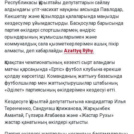
Республикасы Құрылтайы депутаттарын сайлау
алдындағы үгіт-насихат науқаны аясында Павлодар,
Көкшетау және Қызылорда қалаларында маңызды
кездесулер ұйымдастырды. Басқосулар барысында
партия өкілдері спортшылармен, өндіріс
орындарының жұмысшыларымен және
коммуналдық сала қызметкерлерімен ашық пікір
алмасты, деп хабарлайды
Azattyq Rýhy.
Қазақстан чемпионатының кезекті сырт алаңдағы
матчы қарсаңында «Ертіс» футбол клубына ерекше
қолдау көрсетілді. Команданың жаттығу базасында
футболшылар мен жаттықтырушылар штабының
«Әділет» партиясының өкілдерімен кездесуі өтті.
Кездесуге Құрылтай депутаттығына кандидаттар Илья
Теренченко, Сандуғаш Қалижанова, Жарқынбек
Амантай, Гүлзира Атабаева және «Жастар Рухы»
жастар қанатының өкілдері қатысты.
Партия өкілдері жастардың қоғамдық бастамалардың