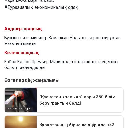
#Қасым-Жомарт Тоқаев
#Еуразиялық экономикалық одақ
Алдыңғы жаңалық
Бұрынғы вице-министр Камалжан Надыров коронавирустан
жазылып шықты
Келесі жаңалық
Ербол Еділов Премьер-Министрдің штаттан тыс кеңесшісі
болып тағайындалды