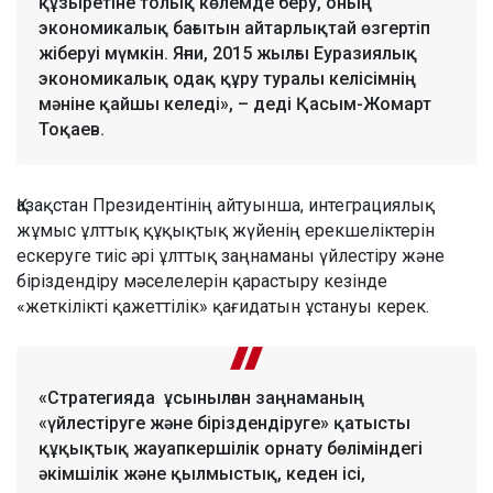
құзыретіне толық көлемде беру, оның
экономикалық бағытын айтарлықтай өзгертіп
жіберуі мүмкін. Яғни, 2015 жылғы Еуразиялық
экономикалық одақ құру туралы келісімнің
мәніне қайшы келеді», – деді Қасым-Жомарт
Тоқаев.
Қазақстан Президентінің айтуынша, интеграциялық
жұмыс ұлттық құқықтық жүйенің ерекшеліктерін
ескеруге тиіс әрі ұлттық заңнаманы үйлестіру және
біріздендіру мәселелерін қарастыру кезінде
«жеткілікті қажеттілік» қағидатын ұстануы керек.
«Стратегияда ұсынылған заңнаманың
«үйлестіруге және біріздендіруге» қатысты
құқықтық жауапкершілік орнату бөліміндегі
әкімшілік және қылмыстық, кеден ісі,