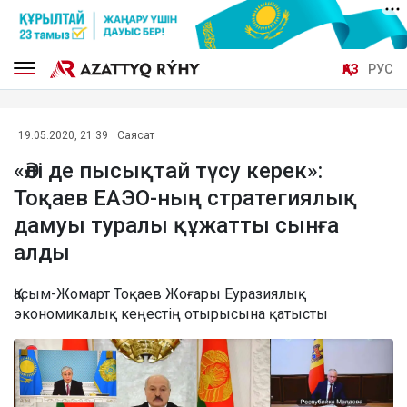
ҚАЗ
РУС
19.05.2020, 21:39
Саясат
«Әлі де пысықтай түсу керек»:
Тоқаев ЕАЭО-ның стратегиялық
дамуы туралы құжатты сынға
алды
Қасым-Жомарт Тоқаев Жоғары Еуразиялық
экономикалық кеңестің отырысына қатысты