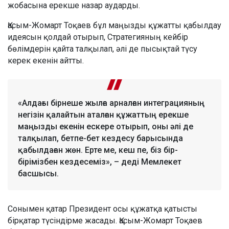
жобасына ерекше назар аударды.
Қасым-Жомарт Тоқаев бұл маңызды құжатты қабылдау
идеясын қолдай отырып, Стратегияның кейбір
бөлімдерін қайта талқылап, әлі де пысықтай түсу
керек екенін айтты.
«Алдағы бірнеше жылға арналған интеграцияның
негізін қалайтын аталған құжаттың ерекше
маңызды екенін ескере отырып, оны әлі де
талқылап, бетпе-бет кездесу барысында
қабылдаған жөн. Ерте ме, кеш пе, біз бір-
бірімізбен кездесеміз», – деді Мемлекет
басшысы.
Сонымен қатар Президент осы құжатқа қатысты
бірқатар түсіндірме жасады. Қасым-Жомарт Тоқаев