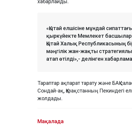
хабарлайды.
«Қытай елшісіне мұндай сипатта
қыркүйекте Мемлекет басшылары
Қытай Халық Республикасының б
мәңгілік жан-жақты стратегиялық
атап өтілді»,- делінген хабарлам
Тараптар ақпарат тарату және БАҚ сал
Сондай-ақ, Қазақстанның Пекиндегі елші
жолдады.
Мақалада