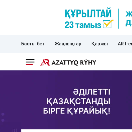
Басты бет
Жаңалықтар
Қаржы
AR tre