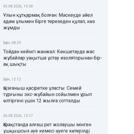
06.08.2026, 15:38
Ұлын құтқармақ болған: Мәскеуде әйел
адам ұлымен бірге терезеден құлап, көз
жұмды
Бүгін, 08:29
Тойдан кейінгі жанжал: Көкшетауда жас
жұбайлар уақытша ұстау изоляторынан бір-
ақ шықты
Бүгін, 12:12
Қызғаныш қасіретке ұласты: Семей
тұрғыны экс-жұбайын сойылмен ұрып
өлтіргені үшін 12 жылға сотталды
06.08.2026, 13:17
Қазақстанда алғаш рет жолаушы мінген
ұшқышсыз әуе кемесі әуеге көтерілді