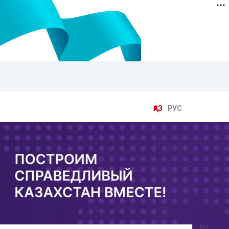
ҚАЗ
РУС