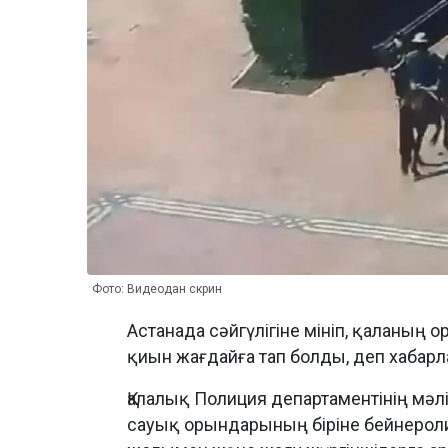
Фото: Видеодан скрин
Астанада сәйгүлігіне мініп, қаланың 
қиын жағдайға тап болды, деп хабар
Қалалық Полиция департаментінің мәл
сауық орындарының біріне бейнероли