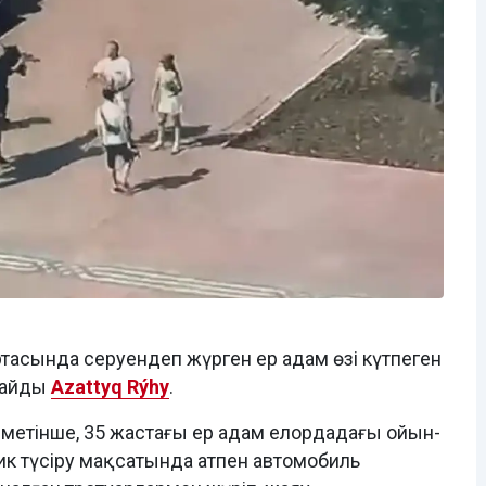
ортасында серуендеп жүрген ер адам өзі күтпеген
лайды
Azattyq Rýhy
.
іметінше, 35 жастағы ер адам елордадағы ойын-
к түсіру мақсатында атпен автомобиль