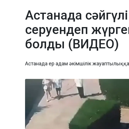
Астанада сәйгүлі
серуендеп жүрге
болды (ВИДЕО)
Астанада ер адам әкімшілік жауаптылыққ