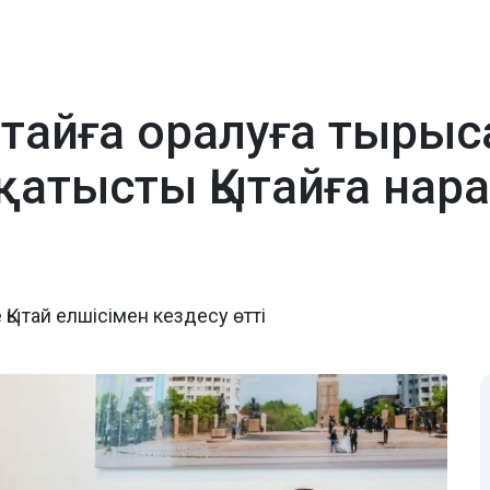
Қытайға оралуға тырыс
қатысты Қытайға на
 Қытай елшісімен кездесу өтті