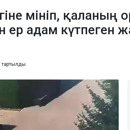
гіне мініп, қаланың 
н ер адам күтпеген ж
а тартылды