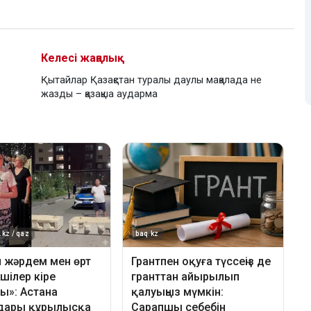
Келесі жаңалық
Қытайлар Қазақстан туралы даулы мақалада не
жазды – қазақша аударма