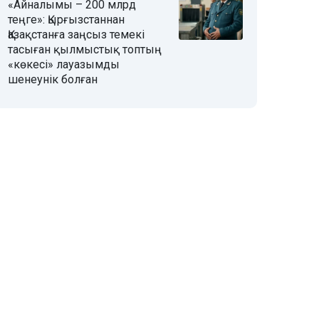
«Айналымы – 200 млрд
теңге»: Қырғызстаннан
Қазақстанға заңсыз темекі
тасыған қылмыстық топтың
«көкесі» лауазымды
шенеунік болған