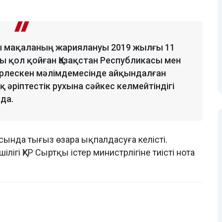
ғы мақаланың жариялануы 2019 жылғы 11
 қол қойған Қазақстан Республикасы мен
ірлескен мәлімдемесінде айқындалған
 әріптестік рухына сәйкес келмейтіндігі
ада.
асында тығыз өзара ықпалдасуға келісті.
лігі ҚХР Сыртқы істер министрлігіне тиісті нота