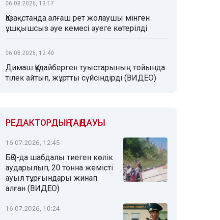
06.08.2026, 13:17
Қазақстанда алғаш рет жолаушы мінген
ұшқышсыз әуе кемесі әуеге көтерілді
06.08.2026, 12:40
Димаш Құдайберген туыстарының тойында
тілек айтып, жұртты сүйсіндірді (ВИДЕО)
РЕДАКТОРДЫҢ ТАҢДАУЫ
16.07.2026, 12:45
БҚО-да шабдалы тиеген көлік
аударылып, 20 тонна жемісті
ауыл тұрғындары жинап
алған (ВИДЕО)
16.07.2026, 10:24