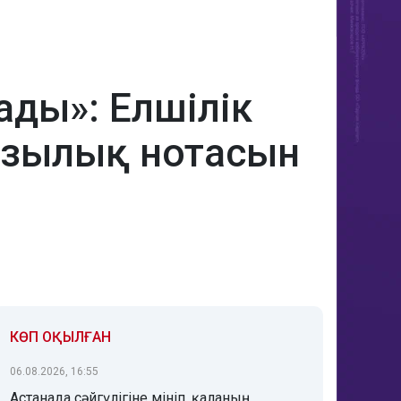
ады»: Елшілік
разылық нотасын
КӨП ОҚЫЛҒАН
06.08.2026, 16:55
Астанада сәйгүлігіне мініп, қаланың