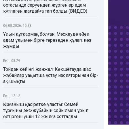
ортасында серуендеп жүрген ер адам
күтпеген жағдайға тап болды (ВИДЕО)
06.08.2026, 15:38
Ұлын құтқармақ болған: Мәскеуде әйел
адам ұлымен бірге терезеден құлап, көз
жұмды
Бүгін, 08:29
Тойдан кейінгі жанжал: Көкшетауда жас
жұбайлар уақытша ұстау изоляторынан бір-
ақ шықты
Бүгін, 12:12
Қызғаныш қасіретке ұласты: Семей
тұрғыны экс-жұбайын сойылмен ұрып
өлтіргені үшін 12 жылға сотталды