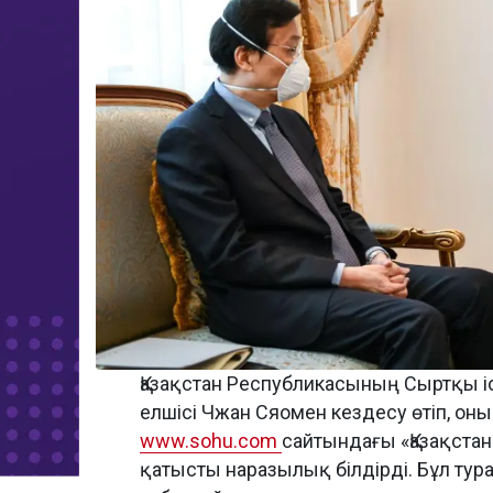
Қазақстан Республикасының Сыртқы іс
елшісі Чжан Сяомен кездесу өтіп, о
www.sohu.com
сайтындағы «Қазақстан
қатысты наразылық білдірді. Бұл тура