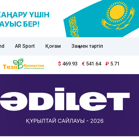
nd
AR Sport
Қоғам
Заң мен тәртіп
$
469.93
€
541.64
₽
5.71