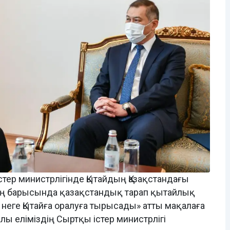
тер министрлігінде Қытайдың Қазақстандағы
ның барысында қазақстандық тарап қытайлық
 неге Қытайға оралуға тырысады» атты мақалаға
лы еліміздің Сыртқы істер министрлігі