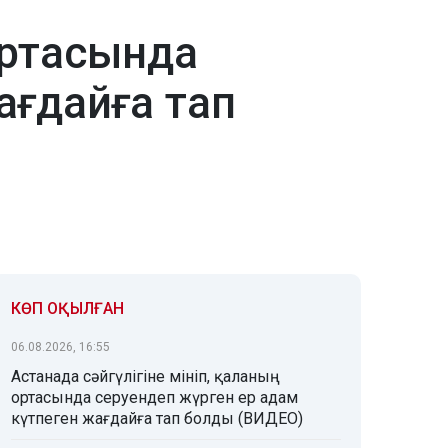
ортасында
ағдайға тап
КӨП ОҚЫЛҒАН
06.08.2026, 16:55
Астанада сәйгүлігіне мініп, қаланың
ортасында серуендеп жүрген ер адам
күтпеген жағдайға тап болды (ВИДЕО)