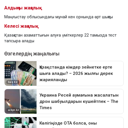
Алдыңғы жаңалық
Маңғыстау облысындағы мұнай кен орнында өрт шықты
Келесі жаңалық
Қазақстан азаматтығын алуға үміткерлер 22 тамызда тест
тапсыра алады