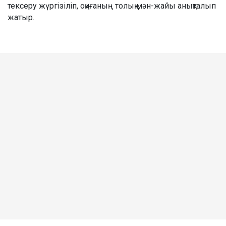
тексеру жүргізіліп, оқиғаның толық мән-жайы анықталып
жатыр.