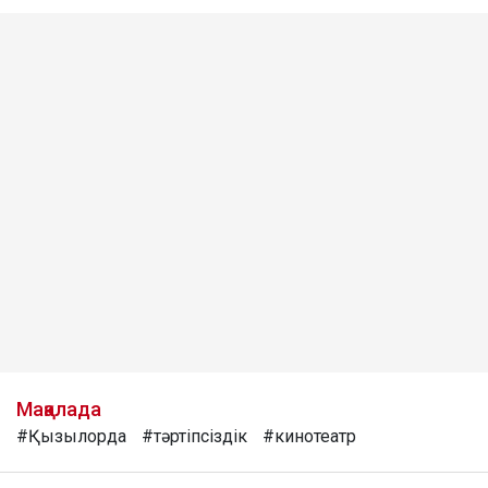
Мақалада
#Қызылорда
#тәртіпсіздік
#кинотеатр