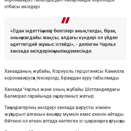
отбасы өкілдері.
«Одан індеттің жеңіл белгілері анықталды, бірақ
оның жағдайы жақсы, алдағы күндері ол үйден
әдеттегідей жұмыс істейді», - делінген Чарльз
ханзада өкілдерінің мәлімдемесінде.
Ханзаданың жұбайы, Корнуоль герцогинясы Камилла
коронавирусқа тексерілді, бірақ одан ауру табылмады.
Ханзада Чарльз және оның жұбайы Шотландиядағы
Балморал сарайында оқшауланып жатыр.
Тақ мұрагерінің өкілдері ханзада вирусты кімнен
жұқтырып алғанын анықтау мүмкін емес екенін айтады.
Өйткені ол өткен аптада көптеген іс-шараларға қатысқан.