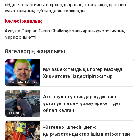
«Әділет» партиясы өңірлерді аралап, отандық өндіріс пен
ауыл халқының түйткілдерін талқылады
Келесі жаңалық
Ақтауда Caspian Clean Challenge халықаралық экологиялық
марафоны өтті