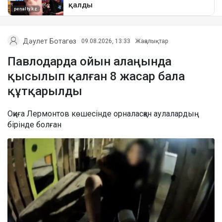
Дәулет Ботагөз
09.08.2026, 13:33
Жаңалықтар
Павлодарда ойын алаңында
қысылып қалған 8 жасар бала
құтқарылды
Оқиға Лермонтов көшесінде орналасқан аулалардың
бірінде болған