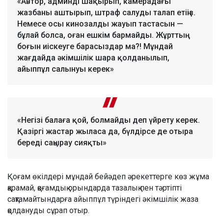
«Автор, админді шақырып, камерадағы
жазбаны аштырып, штраф салуды талап етіңіз.
Немесе осы кинозалды жауып тастасын —
бұлай болса, оған ешкім бармайды. Жұрттың
боғын иіскеуге барасыздар ма?! Мұндай
жағдайда әкімшілік шара қолданылып,
айыппұл салынуы керек»
«Негізі балаға қой, болмайды деп үйрету керек.
Қазіргі жастар жыласа да, бүлдірсе де отыра
береді саңырау сияқты»
Қоғам өкілдері мұндай бейәдеп әрекеттерге көз жұма
қарамай, қоғамдық орындарда тазалық пен тәртіпті
сақтамайтындарға айыппұл түріндегі әкімшілік жаза
қолдануды сұрап отыр.