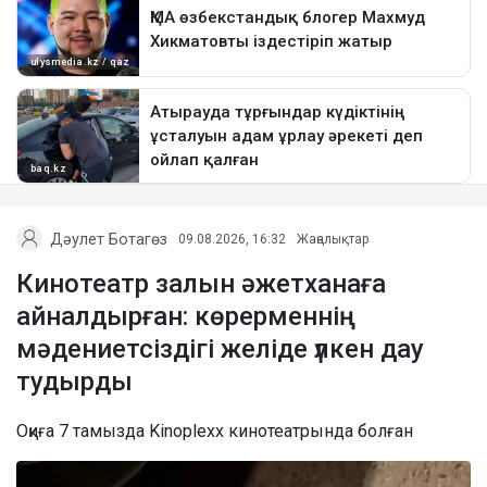
Дәулет Ботагөз
09.08.2026, 16:32
Жаңалықтар
Кинотеатр залын әжетханаға
айналдырған: көрерменнің
мәдениетсіздігі желіде үлкен дау
тудырды
Оқиға 7 тамызда Kinoplexx кинотеатрында болған