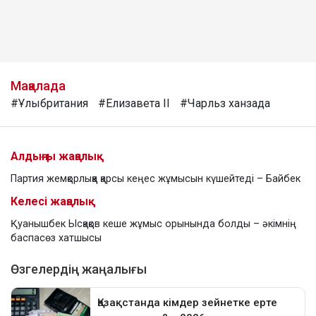
Мақалада
#Ұлыбритания
#Елизавета II
#Чарльз ханзада
Алдыңғы жаңалық
Партия жемқорлыққа қарсы кеңес жұмысын күшейтеді – Байбек
Келесі жаңалық
Қуанышбек Ысқақов кеше жұмыс орынында болды – әкімнің
баспасөз хатшысы