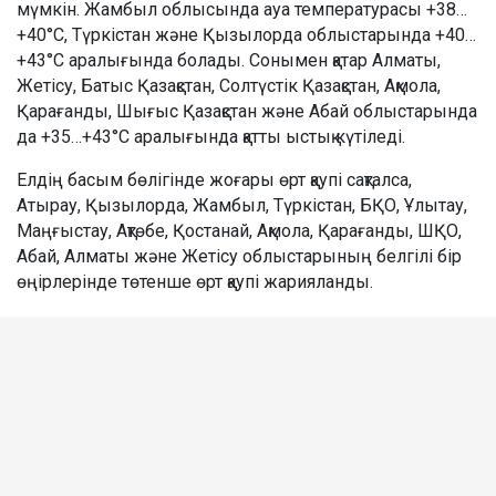
мүмкін. Жамбыл облысында ауа температурасы +38…
+40°C, Түркістан және Қызылорда облыстарында +40…
+43°C аралығында болады. Сонымен қатар Алматы,
Жетісу, Батыс Қазақстан, Солтүстік Қазақстан, Ақмола,
Қарағанды, Шығыс Қазақстан және Абай облыстарында
да +35…+43°C аралығында қатты ыстық күтіледі.
Елдің басым бөлігінде жоғары өрт қаупі сақталса,
Атырау, Қызылорда, Жамбыл, Түркістан, БҚО, Ұлытау,
Маңғыстау, Ақтөбе, Қостанай, Ақмола, Қарағанды, ШҚО,
Абай, Алматы және Жетісу облыстарының белгілі бір
өңірлерінде төтенше өрт қаупі жарияланды.