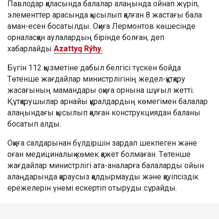
Павлодар қаласында балалар алаңында ойнап жүріп,
элементтер арасында қысылып қалған 8 жастағы бала
аман-есен босатылды. Оқиға Лермонтов көшесінде
орналасқан аулалардың бірінде болған, деп
хабарлайды
Azattyq Rýhy.
Бүгін 112 қызметіне дабыл белгісі түскен бойда
Төтенше жағдайлар министрлігінің жедел-құтқару
жасағының мамандары оқиға орнына шұғыл жетті.
Құтқарушылар арнайы құралдардың көмегімен балалар
алаңындағы қысылып қалған конструкциядан баланы
босатып алды.
Оқиға салдарынан бүлдіршін зардап шекпеген және
оған медициналық көмек қажет болмаған. Төтенше
жағдайлар министрлігі ата-аналарға балаларды ойын
алаңдарында қараусыз қалдырмауды және қауіпсіздік
ережелерін үнемі ескертіп отыруды сұрайды.