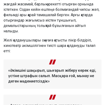
жағдай жасамай, барлық әрекетті отырған орнында
істеткен. Содан кейін ештеңе болмағандай чипсы жеп,
фильмді ары қарай тамашалай берген. Арғы қатарда
отырғандар жағымсыз иістен тұншығып,
демалыстарының толықтай бұзылғанын айтып
налыды.
Желі қолданушылары оқиғаға қатысты пікір білдіріп,
кинотеатр әкімшілігінен тиісті шара қолдануды талап
етті:
«Әкімшіні шақырып, шығарып жіберу керек еді,
үстіне штрафын салып. Масқара ғой, мынау не
деген мәдениетсіздік»