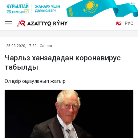
ҚАЗ
РУС
25.03.2020, 17:39
Саясат
Чарльз ханзададан коронавирус
табылды
Ол қазір оқшауланып жатыр