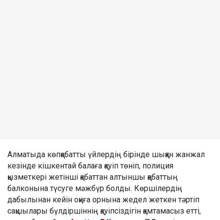
Алматыда көпқабатты үйлердің бірінде шыққан жанжал
кезінде кішкентай балаға қауіп төніп, полиция
қызметкері жетінші қабаттан алтыншы қабаттың
балконына түсуге мәжбүр болды. Көршілердің
дабылынан кейін оқиға орнына жедел жеткен тәртіп
сақшылары бүлдіршіннің қауіпсіздігін қамтамасыз етті,