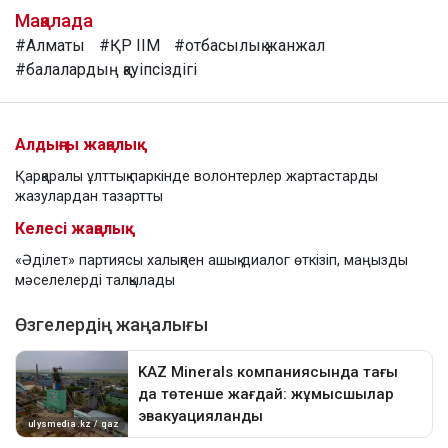
Мақалада
#Алматы
#ҚР ІІМ
#отбасылық жанжал
#балалардың қауіпсіздігі
Алдыңғы жаңалық
Қарқаралы ұлттық паркінде волонтерлер жартастарды
жазулардан тазартты
Келесі жаңалық
«Әділет» партиясы халықпен ашық диалог өткізіп, маңызды
мәселелерді талқылады