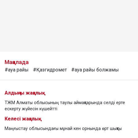
Мақалада
#ауа райы
#Қазгидромет
#ауа райы болжамы
Алдыңғы жаңалық
ТЖМ Алматы облысының таулы аймақтарында селді ерте
ескерту жүйесін күшейтті
Келесі жаңалық
Маңғыстау облысындағы мұнай кен орнында өрт шықты