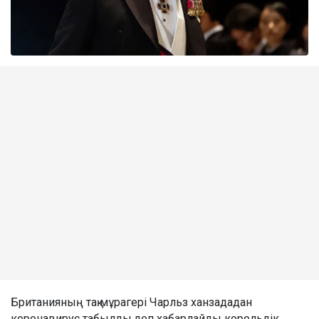
Британияның тақ мұрагері Чарльз ханзададан
коронавирус табылды,деп хабарлайды корольдік