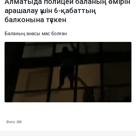
Алматыда полицей баланың өмірін
арашалау үшін 6-қабаттың
балконына түскен
Баланың анасы мас болған
Фото: ІІМ