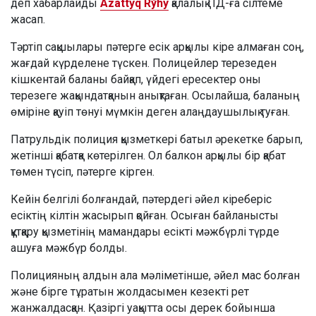
деп хабарлайды
Azattyq Rýhy
қалалық ПД-ға сілтеме
жасап.
Тәртіп сақшылары пәтерге есік арқылы кіре алмаған соң,
жағдай күрделене түскен. Полицейлер терезеден
кішкентай баланы байқап, үйдегі ересектер оны
терезеге жақындатқанын анықтаған. Осылайша, баланың
өміріне қауіп төнуі мүмкін деген алаңдаушылық туған.
Патрульдік полиция қызметкері батыл әрекетке барып,
жетінші қабатқа көтерілген. Ол балкон арқылы бір қабат
төмен түсіп, пәтерге кірген.
Кейін белгілі болғандай, пәтердегі әйел кіреберіс
есіктің кілтін жасырып қойған. Осыған байланысты
құтқару қызметінің мамандары есікті мәжбүрлі түрде
ашуға мәжбүр болды.
Полицияның алдын ала мәліметінше, әйел мас болған
және бірге тұратын жолдасымен кезекті рет
жанжалдасқан. Қазіргі уақытта осы дерек бойынша