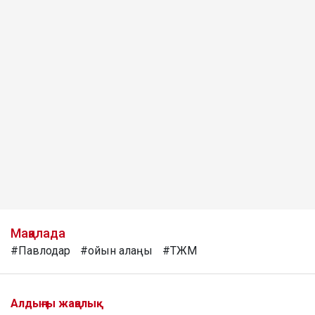
Мақалада
#Павлодар
#ойын алаңы
#ТЖМ
Алдыңғы жаңалық