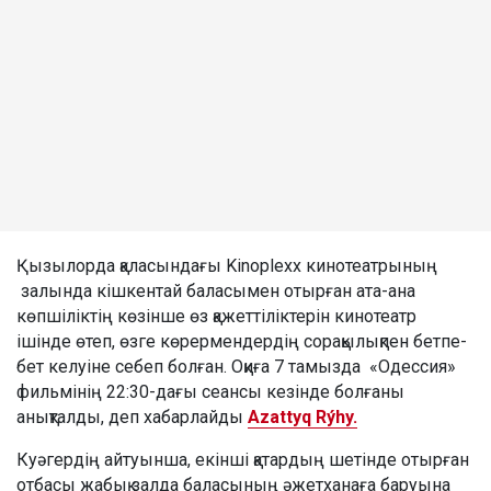
Қызылорда қаласындағы Kinoplexx кинотеатрының
залында кішкентай баласымен отырған ата-ана
көпшіліктің көзінше өз қажеттіліктерін кинотеатр
ішінде өтеп, өзге көрермендердің сорақылықпен бетпе-
бет келуіне себеп болған. Оқиға 7 тамызда «Одессия»
фильмінің 22:30-дағы сеансы кезінде болғаны
анықталды, деп хабарлайды
Azattyq Rýhy.
Куәгердің айтуынша, екінші қатардың шетінде отырған
отбасы жабық залда баласының әжетханаға баруына