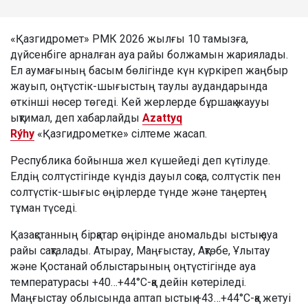
«Қазгидромет» РМК 2026 жылғы 10 тамызға,
дүйсенбіге арналған ауа райы болжамын жариялады.
Ел аумағының басым бөлігінде күн күркіреп жаңбыр
жауып, оңтүстік-шығыстың таулы аудандарында
өткінші нөсер төгеді. Кей жерлерде бұршақ жаууы
ықтимал, деп хабарлайды
Azattyq
Rýhy
«Қазгидрометке» сілтеме жасап.
Республика бойынша жел күшейеді деп күтілуде.
Елдің солтүстігінде күндіз дауыл соқса, солтүстік пен
солтүстік-шығыс өңірлерде түнде және таңертең
тұман түседі.
Қазақстанның бірқатар өңірінде аномальды ыстық ауа
райы сақталады. Атырау, Маңғыстау, Ақтөбе, Ұлытау
және Қостанай облыстарының оңтүстігінде ауа
температурасы +40…+44°C-қа дейін көтеріледі.
Маңғыстау облысында аптап ыстық +43…+44°C-қа жетуі