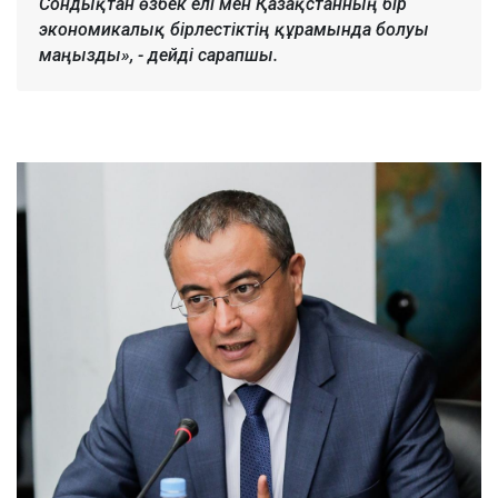
Сондықтан өзбек елі мен Қазақстанның бір
экономикалық бірлестіктің құрамында болуы
маңызды», - дейді сарапшы.