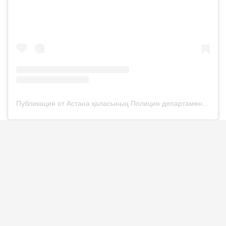
Публикация от Астана қаласының Полиция департаменті (@police__astana)