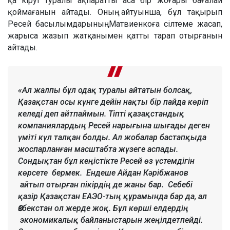
қа кіруі туралы ақпаратты аса бір жоғары бағалай
қоймағанын айтады. Оның айтуынша, бұл тақырып
Ресей басылымдарының Матвиенкоға сілтеме жасап,
жарыса жазып жатқанымен қатты тарап отырғанын
айтады.
«Ал жалпы бұл одақ туралы айтатын болсақ,
Қазақстан осы күнге дейін нақты бір пайда көріп
келеді деп айтпаймын. Тіпті қазақстандық
компаниялардың Ресей нарығына шығады деген
үміті күл талқан болды. Ал жобалар бастапқыда
жоспарланған масштабта жүзеге аспады.
Сондықтан бұл кеңістікте Ресей өз үстемдігін
көрсете бермек. Ендеше Айдан Кәрібжанов
айтып отырған пікірдің де жаны бар. Себебі
қазір Қазақстан ЕАЭО-тың құрамында бар да, ал
Өзбекстан ол жерде жоқ. Бұл көрші елдердің
экономикалық байланыстарын жеңілдетпейді.