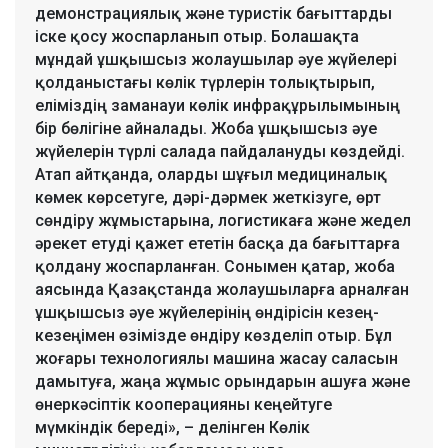
демонстрациялық және туристік бағыттарды
іске қосу жоспарланып отыр. Болашақта
мұндай ұшқышсыз жолаушылар әуе жүйелері
қолданыстағы көлік түрлерін толықтырып,
еліміздің заманауи көлік инфрақұрылымының
бір бөлігіне айналады. Жоба ұшқышсыз әуе
жүйелерін түрлі салада пайдалануды көздейді.
Атап айтқанда, оларды шұғыл медициналық
көмек көрсетуге, дәрі-дәрмек жеткізуге, өрт
сөндіру жұмыстарына, логистикаға және жедел
әрекет етуді қажет ететін басқа да бағыттарға
қолдану жоспарланған. Сонымен қатар, жоба
аясында Қазақстанда жолаушыларға арналған
ұшқышсыз әуе жүйелерінің өндірісін кезең-
кезеңімен өзімізде өндіру көзделіп отыр. Бұл
жоғары технологиялы машина жасау саласын
дамытуға, жаңа жұмыс орындарын ашуға және
өнеркәсіптік кооперацияны кеңейтуге
мүмкіндік береді», – делінген Көлік