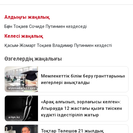
Алдыңғы жаңалық
Бүгін Тоқаев Сочиде Путинмен кездеседі
Келесі жаңалық
Қасым-Жомарт Тоқаев Владимир Путинмен кездесті