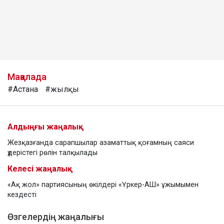
Мақалада
#Астана
#жылқы
Алдыңғы жаңалық
Жезқазғанда сарапшылар азаматтық қоғамның саяси
үдерістегі рөлін талқылады
Келесі жаңалық
«Ақ жол» партиясының өкілдері «Үркер-АШ» ұжымымен
кездесті