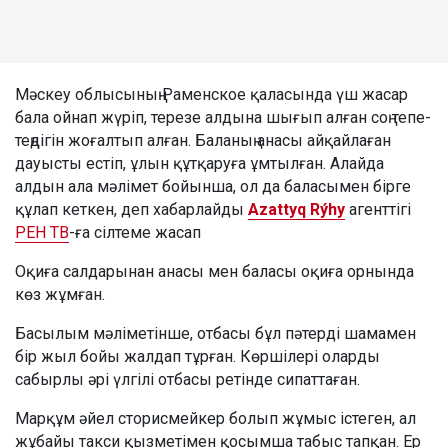
Мәскеу облысының Раменское қаласында үш жасар
бала ойнап жүріп, терезе алдына шығып алған соң тепе-
теңдігін жоғалтып алған. Баланың анасы айқайлаған
дауысты естіп, ұлын құтқаруға ұмтылған. Алайда
алдын ала мәлімет бойынша, ол да баласымен бірге
құлап кеткен, деп хабарлайды
Azattyq Rýhy
агенттігі
РЕН ТВ
-ға сілтеме жасап
Оқиға салдарынан анасы мен баласы оқиға орнында
көз жұмған.
Басылым мәліметінше, отбасы бұл пәтерді шамамен
бір жыл бойы жалдап тұрған. Көршілері оларды
сабырлы әрі үлгілі отбасы ретінде сипаттаған.
Марқұм әйел сторисмейкер болып жұмыс істеген, ал
жұбайы такси қызметімен қосымша табыс тапқан. Ер