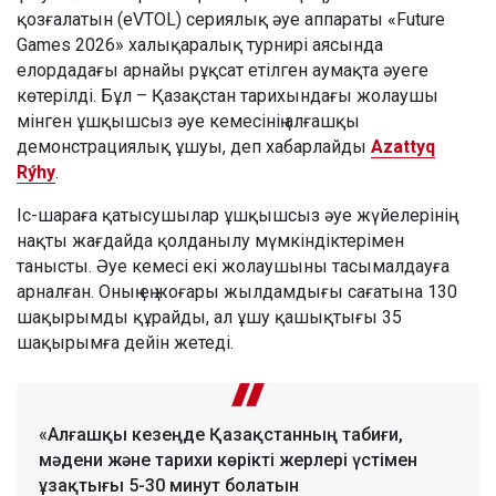
қозғалатын (eVTOL) сериялық әуе аппараты «Future
Games 2026» халықаралық турнирі аясында
елордадағы арнайы рұқсат етілген аумақта әуеге
көтерілді. Бұл – Қазақстан тарихындағы жолаушы
мінген ұшқышсыз әуе кемесінің алғашқы
демонстрациялық ұшуы, деп хабарлайды
Azattyq
Rýhy
.
Іс-шараға қатысушылар ұшқышсыз әуе жүйелерінің
нақты жағдайда қолданылу мүмкіндіктерімен
танысты. Әуе кемесі екі жолаушыны тасымалдауға
арналған. Оның ең жоғары жылдамдығы сағатына 130
шақырымды құрайды, ал ұшу қашықтығы 35
шақырымға дейін жетеді.
«Алғашқы кезеңде Қазақстанның табиғи,
мәдени және тарихи көрікті жерлері үстімен
ұзақтығы 5-30 минут болатын