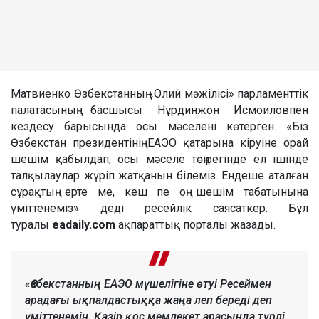
Матвиенко Өзбекстанның «Олий мәжілісі» парламенттік
палатасының басшысы Нұрдинжон Исмоиловпен
кездесу барысында осы мәселені көтерген. «Біз
Өзбекстан президентінің ЕАЭО қатарына кіруіне орай
шешім қабылдап, осы мәселе төңірегінде ел ішінде
талқылаулар жүріп жатқанын білеміз. Ендеше аталған
сұрақтың ерте ме, кеш пе оң шешім табатынына
үміттенеміз» деді ресейлік саясаткер. Бұл
туралы
eadaily.com
ақпараттық порталы жазады.
«Өзбекстанның ЕАЭО мүшелігіне өтуі Ресеймен
арадағы ықпалдастыққа жаңа леп береді деп
үміттенемін. Қазір қос мемлекет арасында түрлі