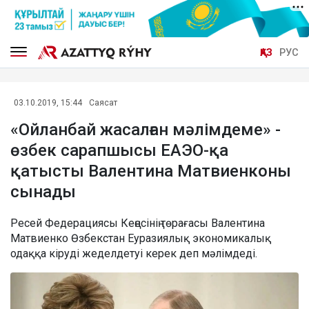
ҚАЗ
РУС
03.10.2019, 15:44
Саясат
«Ойланбай жасалған мәлімдеме» -
өзбек сарапшысы ЕАЭО-қа
қатысты Валентина Матвиенконы
сынады
Ресей Федерациясы Кеңесінің төрағасы Валентина
Матвиенко Өзбекстан Еуразиялық экономикалық
одаққа кіруді жеделдетуі керек деп мәлімдеді.