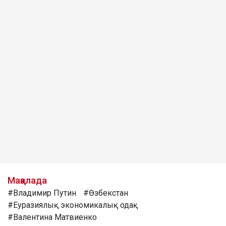
Мақалада
#Владимир Путин
#Өзбекстан
#Еуразиялық экономикалық одақ
#Валентина Матвиенко