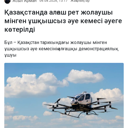
Асыл Арман
06.08.2026, 13:17
Жаңалықтар
Қазақстанда алғаш рет жолаушы
мінген ұшқышсыз әуе кемесі әуеге
көтерілді
Бұл – Қазақстан тарихындағы жолаушы мінген
ұшқышсыз әуе кемесінің алғашқы демонстрациялық
ұшуы