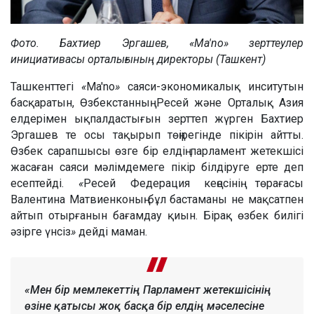
Фото. Бахтиер Эргашев, «Ma'no» зерттеулер
инициативасы орталығының директоры (Ташкент)
Ташкенттегі
«
Ma'no
»
саяси-экономикалық инситутын
басқаратын, Өзбекстанның Ресей және Орталық Азия
елдерімен ықпалдастығын зерттеп жүрген Бахтиер
Эргашев те осы тақырып төңірегінде пікірін айтты.
Өзбек сарапшысы өзге бір елдің парламент жетекшісі
жасаған саяси мәлімдемеге пікір білдіруге ерте деп
есептейді.
«
Ресей Федерация кеңесінің төрағасы
Валентина Матвиенконың бұл бастаманы не мақсатпен
айтып отырғанын бағамдау қиын. Бірақ өзбек билігі
әзірге үнсіз
»
дейді маман.
«Мен бір мемлекеттің Парламент жетекшісінің
өзіне қатысы жоқ басқа бір елдің мәселесіне