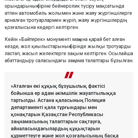
орындарының біріне бейнеролик түсіру мақсатында
атпен автомобиль жолымен және жаяу жүргіншілерге
арналған тротуарлармен жүріп, жаяу жүргіншілердің
қозғалысына кедергі келтірген.
Кейін «Бәйтерек» монументі маңына қарай бет алған
кезде, жол қиылыстарының бірінде жылқы тротуарды
ластап, жасыл желектерге зақым келтірген. Осылайша
абаттандыру саласындағы заңнама талаптары бұзылған.
«Аталған екі құқық бұзушылық фактісі
бойынша ер адам әкімшілік жауаптылыққа
тартылды. Астана қаласының Полиция
департаменті қала тұрғындары мен
қонақтарын Қазақстан Республикасы
заңнамасының талаптарын сақтауға,
айналасындағылардың құқықтарын
құрметтеуге және жол қозғалысының басқа