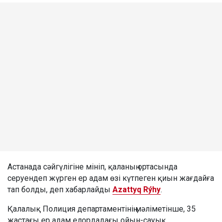
Астанада сәйгүлігіне мініп, қаланың ортасында
серуендеп жүрген ер адам өзі күтпеген қиын жағдайға
тап болды, деп хабарлайды
Azattyq Rýhy
.
Қалалық Полиция департаментінің мәліметінше, 35
жастағы ер адам елордадағы ойын-сауық