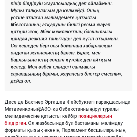
пікір білдіруін жауапсыздық деп ойлаймын.
Мұны талқылағым да келмейді. Оның
үстіне аталған мәлімдемеге қатысты
Өзбекстанның атқарушы билігі ресми жауап
қатқан жоқ. Өзбек мемлекетінің басшылығы
қандай реакция танытады деп күтіп отырмын.
Сіз кешеден бері осы бойынша хабарласқан
ондаған журналистің бірісіз. Бірақ, мен
барлығына істің соңын күтейік деп айтқым
келеді. Мен өзбек еліндегі салмақты
сарапшының бірімін, жауапсыз блогер емеспін», -
дейді ол.
Десе де Бахтиер Эргашев Фейсбуктегі парақшасында
Матвиенконың ЕАЭО-қа Өзбекстанның кіруі туралы
мәлімдемесіне қатысты кейбір
позицияларын
білдірген
. Ол жазбасында бұл бастаманы мәлімдеу
форматы қызық екенін, Парламент басшыларының