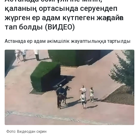
қаланың ортасында серуендеп
жүрген ер адам күтпеген жағдайға
тап болды (ВИДЕО)
Астанада ер адам әкімшілік жауаптылыққа тартылды
Фото: Видеодан скрин