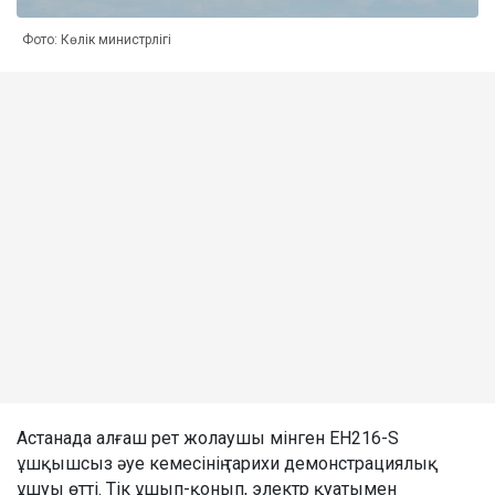
Фото: Көлік министрлігі
Астанада алғаш рет жолаушы мінген EH216-S
ұшқышсыз әуе кемесінің тарихи демонстрациялық
ұшуы өтті. Тік ұшып-қонып, электр қуатымен