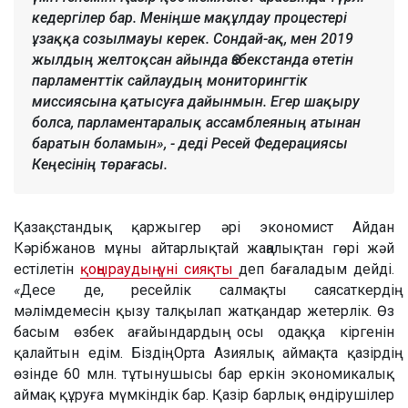
кедергілер бар. Меніңше мақұлдау процестері
ұзаққа созылмауы керек. Сондай-ақ, мен 2019
жылдың желтоқсан айында Өзбекстанда өтетін
парламенттік сайлаудың мониторингтік
миссиясына қатысуға дайынмын. Егер шақыру
болса, парламентаралық ассамблеяның атынан
баратын боламын», - деді Ресей Федерациясы
Кеңесінің төрағасы.
Қазақстандық қаржыгер әрі экономист Айдан
Кәрібжанов мұны айтарлықтай жаңалықтан гөрі жәй
естілетін
қоңыраудың үні сияқты
деп бағаладым дейді.
«
Десе де, ресейлік салмақты саясаткердің
мәлімдемесін қызу талқылап жатқандар жетерлік. Өз
басым өзбек ағайындардың осы одаққа кіргенін
қалайтын едім. Біздің Орта Азиялық аймақта қазірдің
өзінде 60 млн. тұтынушысы бар еркін экономикалық
аймақ құруға мүмкіндік бар. Қазір барлық өндірушілер