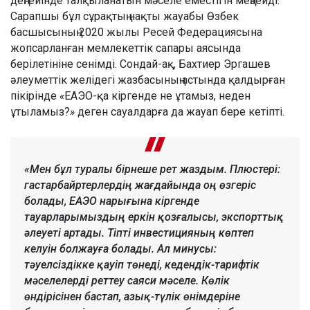
деңгейінде талқыланатын мәселе еместігін меңзейді.
Сарапшы бұл сұрақтың нақты жауабы Өзбек
басшысының 2020 жылы Ресей Федерациясына
жопсарланған мемлекеттік сапары аясында
берілетініне сенімді. Сондай-ақ, Бахтиер Эргашев
әлеуметтік желідегі жазбасының астында қалдырған
пікірінде
«
ЕАЭО-қа кіргенде не ұтамыз, неден
ұтыламыз?
»
деген сауалдарға да жауап бере кетіпті.
«Мен бұл туралы бірнеше рет жаздым. Плюстері:
гастарбайртерлердің жағдайында оң өзгеріс
болады, ЕАЭО нарығына кіргенде
тауарларымыздың еркін қозғалысы, экспорттық
әлеуеті артады. Тіпті инвестицияның көптеп
келуін болжауға болады. Ал минусы:
тәуелсіздікке қауіп төнеді, кедендік-тарифтік
мәселелерді реттеу саяси мәселе. Көлік
өндірісінен бастап, азық-түлік өнімдеріне