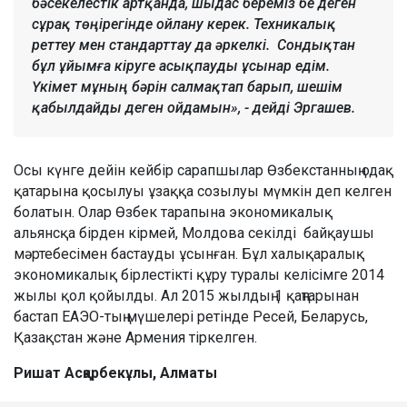
бәсекелестік артқанда, шыдас береміз бе деген
сұрақ төңірегінде ойлану керек. Техникалық
реттеу мен стандарттау да әркелкі. Сондықтан
бұл ұйымға кіруге асықпауды ұсынар едім.
Үкімет мұның бәрін салмақтап барып, шешім
қабылдайды деген ойдамын», - дейді Эргашев.
Осы күнге дейін кейбір сарапшылар Өзбекстанның одақ
қатарына қосылуы ұзаққа созылуы мүмкін деп келген
болатын. Олар Өзбек тарапына экономикалық
альянсқа бірден кірмей, Молдова секілді байқаушы
мәртебесімен бастауды ұсынған. Бұл халықаралық
экономикалық бірлестікті құру туралы келісімге 2014
жылы қол қойылды. Ал 2015 жылдың 1 қаңтарынан
бастап ЕАЭО-тың мүшелері ретінде Ресей, Беларусь,
Қазақстан және Армения тіркелген.
Ришат Асқарбекұлы, Алматы