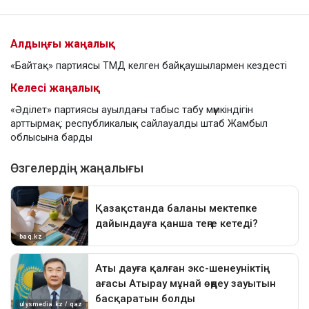
Алдыңғы жаңалық
«Байтақ» партиясы ТМД келген байқаушылармен кездесті
Келесі жаңалық
«Әділет» партиясы ауылдағы табыс табу мүмкіндігін
арттырмақ: республикалық сайлауалды штаб Жамбыл
облысына барды