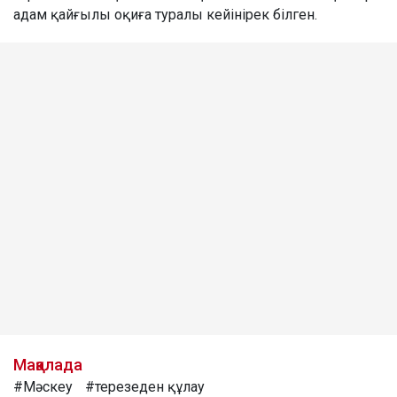
адам қайғылы оқиға туралы кейінірек білген.
Мақалада
#Мәскеу
#терезеден құлау