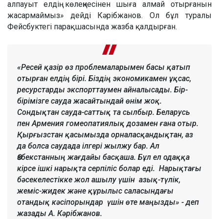
алпауыт елдің көлеңкесінен шыға алмай отырғанын
жасармаймыз
»
дейді Кәрібжанов. Ол бұл туралы
Фейсбуктегі парақшасында жазба қалдырған.
«Ресей қазір өз проблемаларымен басы қатып
отырған елдің бірі. Біздің экономикамен ұқсас,
ресурстарды экспорттаумен айналысады. Бір-
бірімізге сауда жасайтындай өнім жоқ.
Сондықтан сауда-саттық та сылбыр. Беларусь
пен Армения гомеопатиялық дозамен ғана отыр.
Қырғызстан қасымызда орналасқандықтан, аз
да болса саудада ілгері жылжу бар. Ал
Өзбекстанның жағдайы басқаша. Бұл ел одаққа
кірсе ішкі нарықта серпіліс болар еді. Нарықтағы
бәсекелестікке жол ашылу үшін азық-түлік,
жеміс-жидек және құрылыс саласындағы
отандық кәсіпорындар үшін өте маңызды» - деп
жазады А. Кәрібжанов.