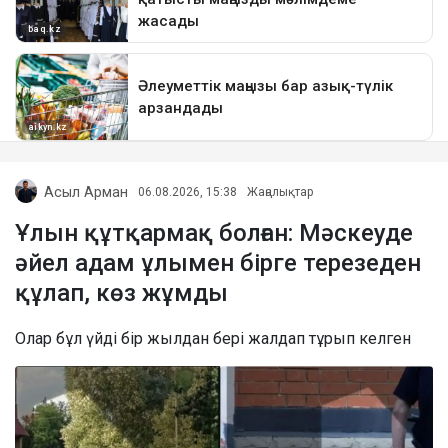
Асыл Арман
06.08.2026, 15:38
Жаңалықтар
Ұлын құтқармақ болған: Мәскеуде
әйел адам ұлымен бірге терезеден
құлап, көз жұмды
Олар бұл үйді бір жылдан бері жалдап тұрып келген