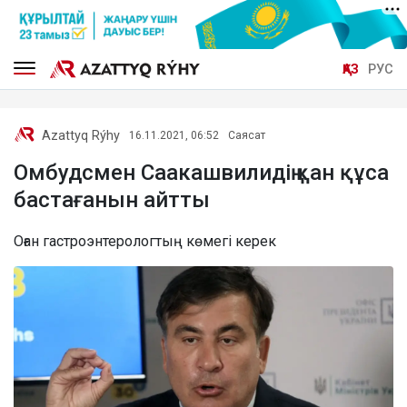
ҚАЗ
РУС
Azattyq Rýhy
16.11.2021, 06:52
Саясат
Омбудсмен Саакашвилидің қан құса
бастағанын айтты
Оған гастроэнтерологтың көмегі керек