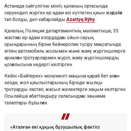
Астанада сәйгүлігіне мініп, қаланың ортасында
серуендеп жүрген ер адам өзі күтпеген қиын жағдайға
тап болды, деп хабарлайды
Azattyq Rýhy
.
Қалалық Полиция департаментінің мәліметінше, 35
жастағы ер адам елордадағы ойын-сауық
орындарының біріне бейнеролик түсіру мақсатында
атпен автомобиль жолымен және жаяу жүргіншілерге
арналған тротуарлармен жүріп, жаяу жүргіншілердің
қозғалысына кедергі келтірген.
Кейін «Бәйтерек» монументі маңына қарай бет алған
кезде, жол қиылыстарының бірінде жылқы
тротуарды ластап, жасыл желектерге зақым келтірген.
Осылайша абаттандыру саласындағы заңнама
талаптары бұзылған.
«Аталған екі құқық бұзушылық фактісі