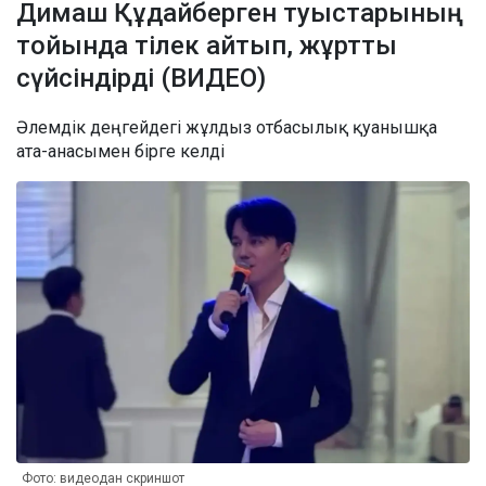
Димаш Құдайберген туыстарының
тойында тілек айтып, жұртты
сүйсіндірді (ВИДЕО)
Әлемдік деңгейдегі жұлдыз отбасылық қуанышқа
ата-анасымен бірге келді
Фото: видеодан скриншот