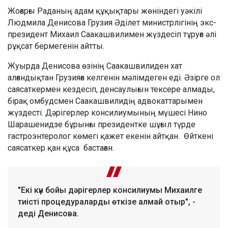
Жоғарғы Раданың адам құқықтары жөніндегі уәкілі
Людмила Денисова Грузия Әділет министрлігінің экс-
президент Михаил Саакашвилимен жүздесіп тұруға әлі
рұқсат бермегенін айтты.
Жуырда Денисова өзінің Саакашвилиден хат
алғандықтан Грузияға келгенін мәлімдеген еді. Әзірге ол
саясаткермен кездесіп, денсаулығын тексере алмады,
бірақ омбудсмен Саакашвилидің адвокаттарымен
жүздесті. Дәрігерлер консилиумының мүшесі Нино
Шарашенидзе бұрынғы президентке шұғыл түрде
гастроэнтеролог көмегі қажет екенін айтқан. Өйткені
саясаткер қан құса бастаған.
"Екі күн бойы дәрігерлер консилиумы Михаилге
тиісті процедураларды өткізе алмай отыр", -
деді Денисова.