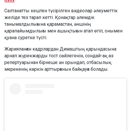
Салтанатты кештен түсірілген видеолар әлеуметтік
желіде тез тарап кетті. Қонақтар әлемдік
танымалдылығына қарамастан, әншінің
қарапайымдылығы мен ашықтығын атап өтіп, онымен
қуана суретке түсті.
Жарияланған кадрлардан Димаштың қарындасына
арнап жүрекжарды тост сөйлегенін, сондай-ақ өз
репертуарынан бірнеше ән орындап, отбасылық
мерекенің көркін арттырғанын байқауға болады.