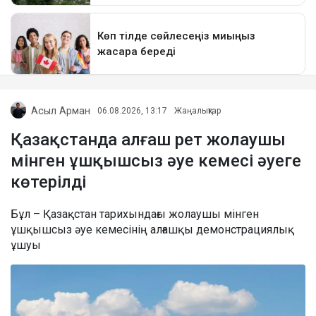
Асыл Арман
06.08.2026, 13:17
Жаңалықтар
Қазақстанда алғаш рет жолаушы
мінген ұшқышсыз әуе кемесі әуеге
көтерілді
Бұл – Қазақстан тарихындағы жолаушы мінген
ұшқышсыз әуе кемесінің алғашқы демонстрациялық
ұшуы