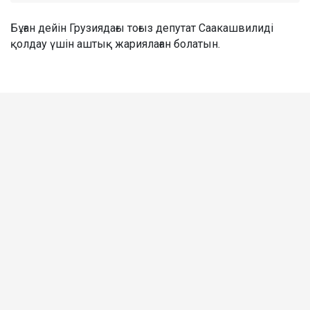
Бұған дейін Грузиядағы тоғыз депутат Саакашвилиді
қолдау үшін аштық жариялаған болатын.