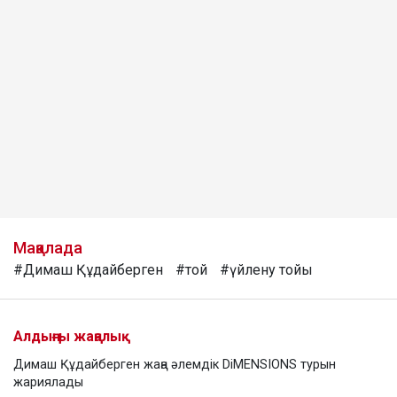
Мақалада
#Димаш Құдайберген
#той
#үйлену тойы
Алдыңғы жаңалық
Димаш Құдайберген жаңа әлемдік DiMENSIONS турын
жариялады