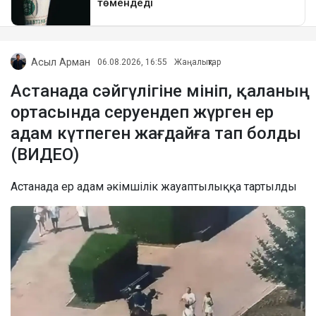
Асыл Арман
06.08.2026, 16:55
Жаңалықтар
Астанада сәйгүлігіне мініп, қаланың
ортасында серуендеп жүрген ер
адам күтпеген жағдайға тап болды
(ВИДЕО)
Астанада ер адам әкімшілік жауаптылыққа тартылды