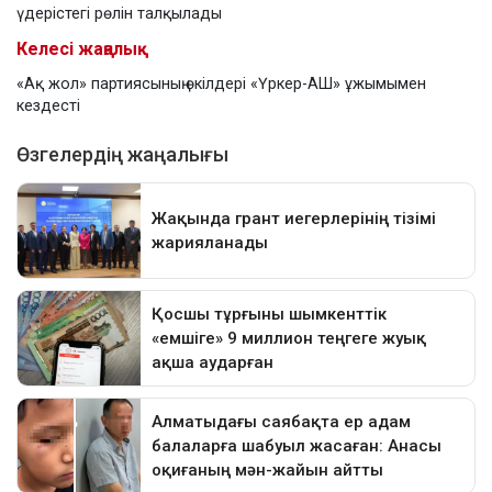
үдерістегі рөлін талқылады
Келесі жаңалық
«Ақ жол» партиясының өкілдері «Үркер-АШ» ұжымымен
кездесті