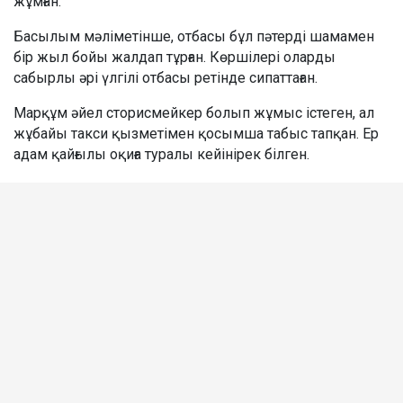
жұмған.
Басылым мәліметінше, отбасы бұл пәтерді шамамен
бір жыл бойы жалдап тұрған. Көршілері оларды
сабырлы әрі үлгілі отбасы ретінде сипаттаған.
Марқұм әйел сторисмейкер болып жұмыс істеген, ал
жұбайы такси қызметімен қосымша табыс тапқан. Ер
адам қайғылы оқиға туралы кейінірек білген.