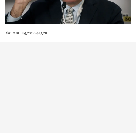
Фото ашық дереккөзден