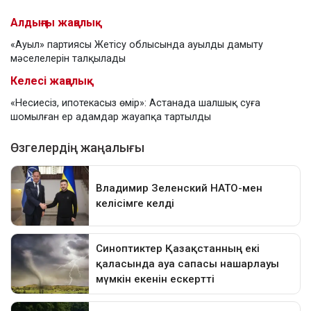
Алдыңғы жаңалық
«Ауыл» партиясы Жетісу облысында ауылды дамыту
мәселелерін талқылады
Келесі жаңалық
«Несиесіз, ипотекасыз өмір»: Астанада шалшық суға
шомылған ер адамдар жауапқа тартылды