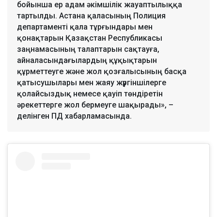
бойынша ер адам әкімшілік жауаптылыққа
тартылды. Астана қаласының Полиция
департаменті қала тұрғындары мен
қонақтарын Қазақстан Республикасы
заңнамасының талаптарын сақтауға,
айналасындағылардың құқықтарын
құрметтеуге және жол қозғалысының басқа
қатысушылары мен жаяу жүргіншілерге
қолайсыздық немесе қауіп төндіретін
әрекеттерге жол бермеуге шақырады», –
делінген ПД хабарламасында.