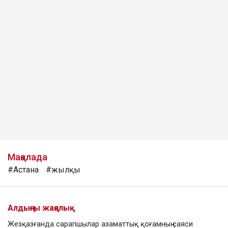
Мақалада
#Астана
#жылқы
Алдыңғы жаңалық
Жезқазғанда сарапшылар азаматтық қоғамның саяси