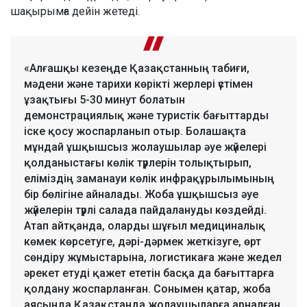
шақырымға дейін жетеді.
«Алғашқы кезеңде Қазақстанның табиғи,
мәдени және тарихи көрікті жерлері үстімен
ұзақтығы 5-30 минут болатын
демонстрациялық және туристік бағыттарды
іске қосу жоспарланып отыр. Болашақта
мұндай ұшқышсыз жолаушылар әуе жүйелері
қолданыстағы көлік түрлерін толықтырып,
еліміздің заманауи көлік инфрақұрылымының
бір бөлігіне айналады. Жоба ұшқышсыз әуе
жүйелерін түрлі салада пайдалануды көздейді.
Атап айтқанда, оларды шұғыл медициналық
көмек көрсетуге, дәрі-дәрмек жеткізуге, өрт
сөндіру жұмыстарына, логистикаға және жедел
әрекет етуді қажет ететін басқа да бағыттарға
қолдану жоспарланған. Сонымен қатар, жоба
аясында Қазақстанда жолаушыларға арналған