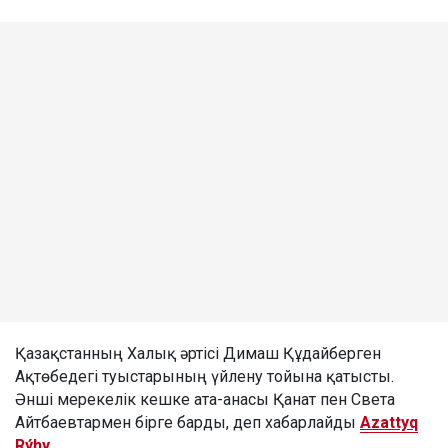
Қазақстанның Халық әртісі Димаш Құдайберген
Ақтөбедегі туыстарының үйлену тойына қатысты.
Әнші мерекелік кешке ата-анасы Қанат пен Света
Айтбаевтармен бірге барды, деп хабарлайды
Azattyq
Rýhy
.