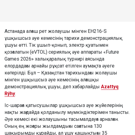
Астанада алғаш рет жолаушы мінген EH216-S
ұшқышсыз әуе кемесінің тарихи демонстрациялық
ұшуы өтті. Тік ұшып-қонып, электр қуатымен
қозғалатын (eVTOL) сериялық әуе аппараты «Future
Games 2026» халықаралық турнирі аясында
елордадағы арнайы рұқсат етілген аумақта әуеге
көтерілді. Бұл – Қазақстан тарихындағы жолаушы
мінген ұшқышсыз әуе кемесінің алғашқы
демонстрациялық ұшуы, деп хабарлайды
Azattyq
Rýhy
.
Іс-шараға қатысушылар ұшқышсыз әуе жүйелерінің
нақты жағдайда қолданылу мүмкіндіктерімен танысты.
Әуе кемесі екі жолаушыны тасымалдауға арналған.
Оның ең жоғары жылдамдығы сағатына 130
шақырымды құрайды, ал ұшу қашықтығы 35