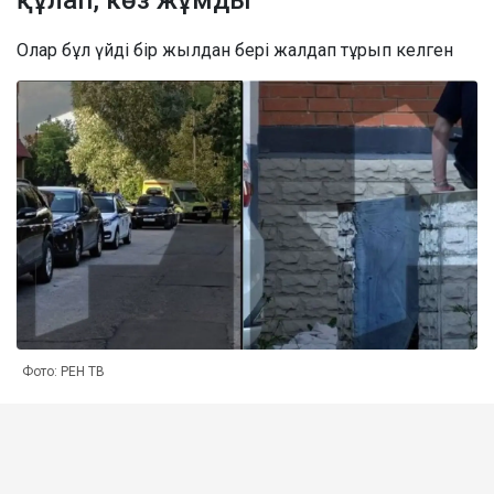
құлап, көз жұмды
Олар бұл үйді бір жылдан бері жалдап тұрып келген
Фото: РЕН ТВ