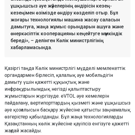
ұшқышсыз әуе жүйелерінің өндірісін кезең-
кезеңімен өзімізде өндіру көзделіп отыр. Бұл
жоғары технологиялы машина жасау саласын
дамытуға, жаңа жұмыс орындарын ашуға және
өнеркәсіптік кооперацияны кеңейтуге мүмкіндік
береді», – делінген Көлік министрлігінің
хабарламасында.
Қазіргі таңда Көлік министрлігі мүдделі мемлекеттік
органдармен бірлесіп, қалалық әуе мобильдігін
дамыту үшін қажетті құқықтық және
инфрақұрылымдық негізді қалыптастыру
жұмыстарын жүргізуде. eVTOL әуе кемелерін
пайдалану, вертипорттардың қызметі және ұшқышсыз
әуе қозғалысын басқару жүйесіне қатысты заңнамалық
өзгерістер қабылданды. Бұл жаңа технологияларды
Қазақстанның көлік жүйесіне қауіпсіз енгізуге қажетті
жағдай жасайды.