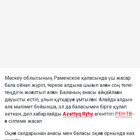
Мәскеу облысының Раменское қаласында үш жасар
бала ойнап жүріп, терезе алдына шығып алған соң тепе-
теңдігін жоғалтып алған. Баланың анасы айқайлаған
дауысты естіп, ұлын құтқаруға ұмтылған. Алайда алдын
ала мәлімет бойынша, ол да баласымен бірге құлап
кеткен, деп хабарлайды
Azattyq Rýhy
агенттігі
РЕН ТВ
-
ға сілтеме жасап
Оқиға салдарынан анасы мен баласы оқиға орнында көз