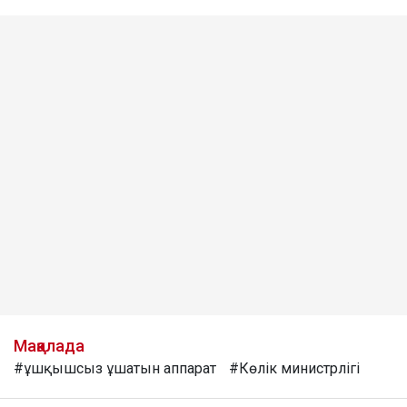
Мақалада
#ұшқышсыз ұшатын аппарат
#Көлік министрлігі