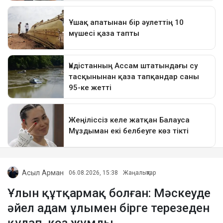
Асыл Арман
06.08.2026, 15:38
Жаңалықтар
Ұлын құтқармақ болған: Мәскеуде
әйел адам ұлымен бірге терезеден