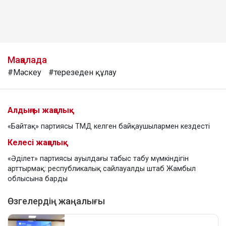
Мақалада
#Мәскеу
#терезеден құлау
Алдыңғы жаңалық
«Байтақ» партиясы ТМД келген байқаушылармен кездесті
Келесі жаңалық
«Әділет» партиясы ауылдағы табыс табу мүмкіндігін
арттырмақ: республикалық сайлауалды штаб Жамбыл
облысына барды