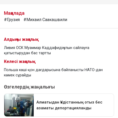
Мақалада
#Грузия
#Михаил Саакашвили
Алдыңғы жаңалық
Ливия ОСК Муаммар Каддафидің ұлын сайлауға
қатыстырудан бас тартты
Келесі жаңалық
Польша көші-қон дағдарысына байланысты НАТО-дан
көмек сұрайды