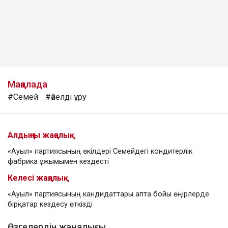
Мақалада
#Семей
#әйелді ұру
Алдыңғы жаңалық
«Ауыл» партиясының өкілдері Семейдегі кондитерлік
фабрика ұжымымен кездесті
Келесі жаңалық
«Ауыл» партиясының кандидаттары апта бойы өңірлерде
бірқатар кездесу өткізді