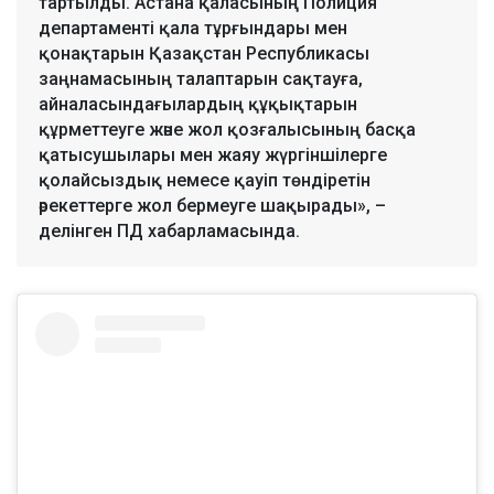
тартылды. Астана қаласының Полиция
департаменті қала тұрғындары мен
қонақтарын Қазақстан Республикасы
заңнамасының талаптарын сақтауға,
айналасындағылардың құқықтарын
құрметтеуге және жол қозғалысының басқа
қатысушылары мен жаяу жүргіншілерге
қолайсыздық немесе қауіп төндіретін
әрекеттерге жол бермеуге шақырады», –
делінген ПД хабарламасында.