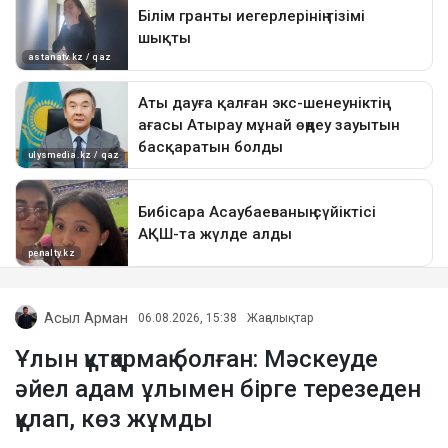
Асыл Арман
06.08.2026, 15:38
Жаңалықтар
Ұлын құтқармақ болған: Мәскеуде
әйел адам ұлымен бірге терезеден
құлап, көз жұмды