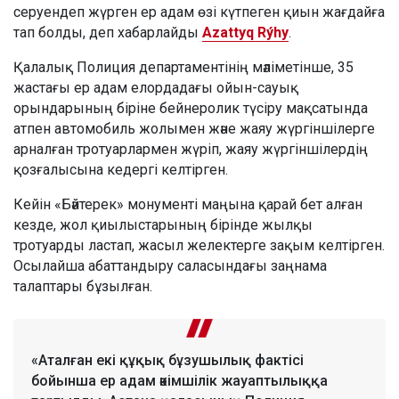
серуендеп жүрген ер адам өзі күтпеген қиын жағдайға
тап болды, деп хабарлайды
Azattyq Rýhy
.
Қалалық Полиция департаментінің мәліметінше, 35
жастағы ер адам елордадағы ойын-сауық
орындарының біріне бейнеролик түсіру мақсатында
атпен автомобиль жолымен және жаяу жүргіншілерге
арналған тротуарлармен жүріп, жаяу жүргіншілердің
қозғалысына кедергі келтірген.
Кейін «Бәйтерек» монументі маңына қарай бет алған
кезде, жол қиылыстарының бірінде жылқы
тротуарды ластап, жасыл желектерге зақым келтірген.
Осылайша абаттандыру саласындағы заңнама
талаптары бұзылған.
«Аталған екі құқық бұзушылық фактісі
бойынша ер адам әкімшілік жауаптылыққа