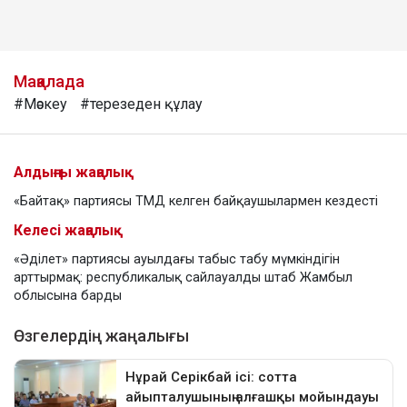
Мақалада
#Мәскеу
#терезеден құлау
Алдыңғы жаңалық
«Байтақ» партиясы ТМД келген байқаушылармен кездесті
Келесі жаңалық
«Әділет» партиясы ауылдағы табыс табу мүмкіндігін
арттырмақ: республикалық сайлауалды штаб Жамбыл
облысына барды