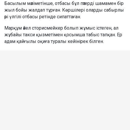
Басылым мәліметінше, отбасы бұл пәтерді шамамен бір
жыл бойы жалдап тұрған. Көршілері оларды сабырлы
әрі үлгілі отбасы ретінде сипаттаған.
Марқұм әйел сторисмейкер болып жұмыс істеген, ал
жұбайы такси қызметімен қосымша табыс тапқан. Ер
адам қайғылы оқиға туралы кейінірек білген.