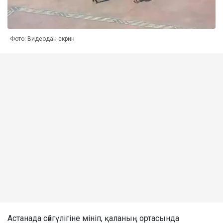
Фото: Видеодан скрин
Астанада сәйгүлігіне мініп, қаланың ортасында