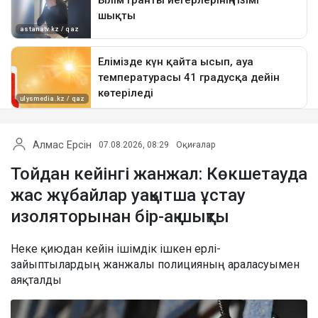
Алмас Ерсін
07.08.2026, 08:29
Оқиғалар
Тойдан кейінгі жанжал: Көкшетауда
жас жұбайлар уақытша ұстау
изоляторынан бір-ақ шықты
Неке қиюдан кейін ішімдік ішкен ерлі-
зайыптылардың жанжалы полицияның араласуымен
аяқталды