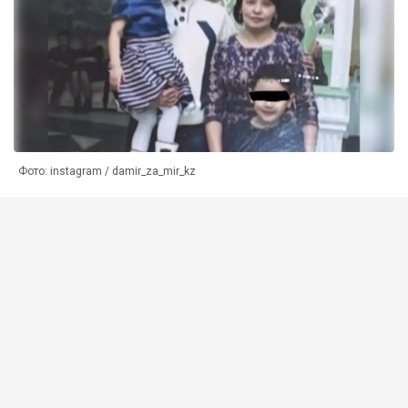
Фото: instagram / damir_za_mir_kz