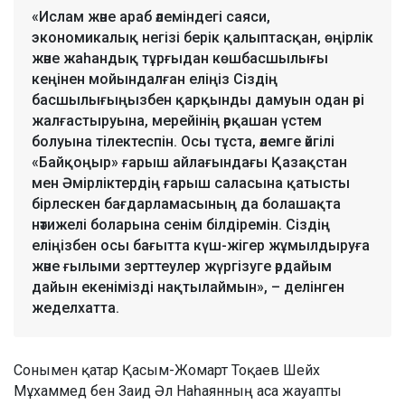
«Ислам және араб әлеміндегі саяси,
экономикалық негізі берік қалыптасқан, өңірлік
және жаһандық тұрғыдан көшбасшылығы
кеңінен мойындалған еліңіз Сіздің
басшылығыңызбен қарқынды дамуын одан әрі
жалғастыруына, мерейінің әрқашан үстем
болуына тілектеспін. Осы тұста, әлемге әйгілі
«Байқоңыр» ғарыш айлағындағы Қазақстан
мен Әмірліктердің ғарыш саласына қатысты
бірлескен бағдарламасының да болашақта
нәтижелі боларына сенім білдіремін. Сіздің
еліңізбен осы бағытта күш-жігер жұмылдыруға
және ғылыми зерттеулер жүргізуге әрдайым
дайын екенімізді нақтылаймын», – делінген
жеделхатта.
Сонымен қатар Қасым-Жомарт Тоқаев Шейх
Мұхаммед бен Заид Әл Наһаянның аса жауапты