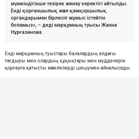
мүмкіндігінше тезірек жинау керектігі айтылды.
Енді қорғаншылық және қамқоршылық
органдарымен бірлесіп жұмыс істейтін
боламыз», – деді марқұмның туысы Жанна
Нұрғазинова.
Енді марқұмның туыстары балалардың алдағы
тағдыры мен олардың құқықтары мен мүдделерін
қорғауға қатысты мәселелерді шешумен айналысады.