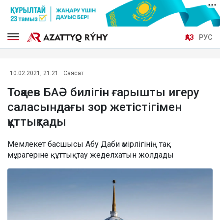
ҚАЗ
РУС
10.02.2021, 21:21
Саясат
Тоқаев БАӘ билігін ғарышты игеру
саласындағы зор жетістігімен
құттықтады
Мемлекет басшысы Абу Даби әмірлігінің тақ
мұрагеріне құттықтау жеделхатын жолдады