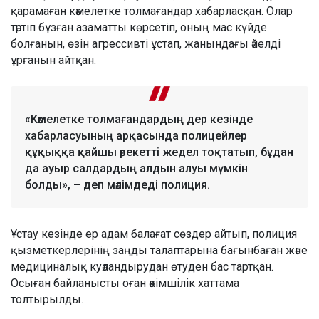
қарамаған кәмелетке толмағандар хабарласқан. Олар
тәртіп бұзған азаматты көрсетіп, оның мас күйде
болғанын, өзін агрессивті ұстап, жанындағы әйелді
ұрғанын айтқан.
«Кәмелетке толмағандардың дер кезінде
хабарласуының арқасында полицейлер
құқыққа қайшы әрекетті жедел тоқтатып, бұдан
да ауыр салдардың алдын алуы мүмкін
болды», – деп мәлімдеді полиция.
Ұстау кезінде ер адам балағат сөздер айтып, полиция
қызметкерлерінің заңды талаптарына бағынбаған және
медициналық куәландырудан өтуден бас тартқан.
Осыған байланысты оған әкімшілік хаттама
толтырылды.