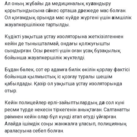
Ал оның жұбайы да медициналық куәландыру
қорытындысына сәйкес орташа дәрежеде мас болған.
Ол қоғамдық орында мас күйде жүргені үшін әкімшілік
жауапкершілікке тартылды.
Күдікті уақытша ұстау изоляторына жеткізілгеннен
кейін де тынышталмай, ондағы қолжуғышты
сындырған. Осы әрекеті үшін оған ұсақ бұзақылық
бойынша жауапкершілік жүктелді.
Бұдан бөлек, сот ер адамға билік өкілін қорлау фактісі
бойынша қылмыстық іс қозғау туралы шешім
қабылдады. Қазір ол уақытша ұстау изоляторында
отыр.
Кейін полицейлер ерлі-зайыптылардың дәл сол күні
ресми түрде некесін тіркегенін анықтаған. Салтанатты
рәсімнен кейін олар бұл күнді атап өтуді ұйғарған.
Алайда ішімдік соңы жанжалға ұласып, полицияның
араласуына себеп болған.