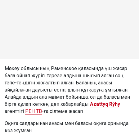
Мәскеу облысының Раменское қаласында үш жасар
бала ойнап жүріп, терезе алдына шығып алған соң
тепе-теңдігін жоғалтып алған. Баланың анасы
айқайлаған дауысты естіп, ұлын құтқаруға ұмтылған.
Алайда алдын ала мәлімет бойынша, ол да баласымен
бірге құлап кеткен, деп хабарлайды
Azattyq Rýhy
агенттігі
РЕН ТВ
-ға сілтеме жасап
Оқиға салдарынан анасы мен баласы оқиға орнында
көз жұмған.