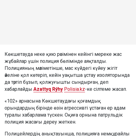
Көкшетауда неке қию рәсімінен кейінгі мереке жас
жұбайлар үшін полиция бөлімінде аяқталды.
Полицияның мәліметінше, мас күйдегі күйеу жігіт
әйеліне қол көтеріп, кейін уақытша ұстау изоляторында
да тәртіп бұзып, қолжуғышты сындырған, деп
хабарлайды
Azattyq Rýhy
Polisia.kz
-ке сілтеме жасап.
«102» арнасына Көкшетаудағы қоғамдық
орындардың бірінде өзін агрессивті ұстаған ер адам
туралы хабарлама түскен. Оқиға орнына патрульдік
полиция жасағы дереу жеткен.
Полицейлердің анықтауынша, полицияға немқұрайлы