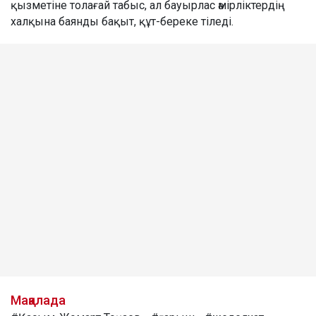
қызметіне толағай табыс, ал бауырлас әмірліктердің
халқына баянды бақыт, құт-береке тіледі.
Мақалада