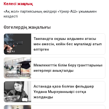
Келесі жаңалық
«Ақ жол» партиясының өкілдері «Үркер-АШ» ұжымымен
кездесті