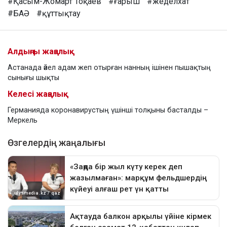
#Қасым-Жомарт Тоқаев
#ғарыш
#жеделхат
#БАӘ
#құттықтау
Алдыңғы жаңалық
Астанада әйел адам жеп отырған нанның ішінен пышақтың
сынығы шықты
Келесі жаңалық
Германияда коронавирустың үшінші толқыны басталды –
Меркель