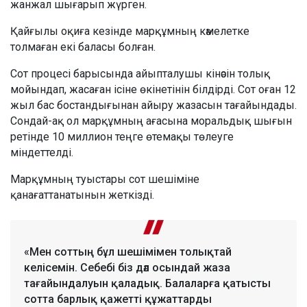
жанжал шығарып жүрген.
Қайғылы оқиға кезінде марқұмның кәмелетке
толмаған екі баласы болған.
Сот процесі барысында айыпталушы кінәсін толық
мойындап, жасаған ісіне өкінетінін білдірді. Сот оған 12
жыл бас бостандығынан айыру жазасын тағайындады.
Сондай-ақ ол марқұмның ағасына моральдық шығын
ретінде 10 миллион теңге өтемақы төлеуге
міндеттелді.
Марқұмның туыстары сот шешіміне
қанағаттанатынын жеткізді.
«Мен соттың бұл шешімімен толықтай
келісемін. Себебі біз дәл осындай жаза
тағайындалуын қаладық. Балаларға қатысты
сотта барлық қажетті құжаттарды