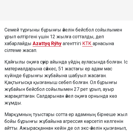
Семей тұрғыны бұрынғы әйелін бейсбол сойылымен
ұрып өлтіргені үшін 12 жылға сотталды, деп
хабарлайды
Azattyq Rýhy
агенттігі
КТК
арнасына
сілтеме жасап.
Қайғылы оқиға сәуір айында үйдің ауласында болған. Іс
материалдарына сәйкес, 51 жастағы ер адам мас
күйінде бұрынғы жұбайына шабуыл жасаған.
Қақтығысқа қызғаныш себеп болған. Ол бұрынғы
жұбайын бейсбол сойылымен 27 рет ұрып, ауыр
жарақаттаған. Салдарынан әйел оқиға орнында көз
жұмды.
Марқұмның туыстары сотта ер адамның бірнеше жыл
бойы бұрынғы жұбайына агрессия көрсетіп келгенін
айтты. Ажырасқаннан кейін де ол экс-әйелін қызғанып,