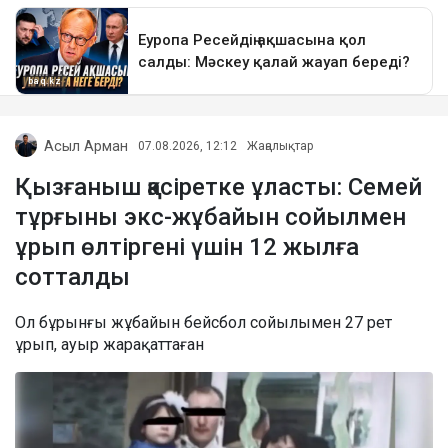
Асыл Арман
07.08.2026, 12:12
Жаңалықтар
Қызғаныш қасіретке ұласты: Семей
тұрғыны экс-жұбайын сойылмен
ұрып өлтіргені үшін 12 жылға
сотталды
Ол бұрынғы жұбайын бейсбол сойылымен 27 рет
ұрып, ауыр жарақаттаған