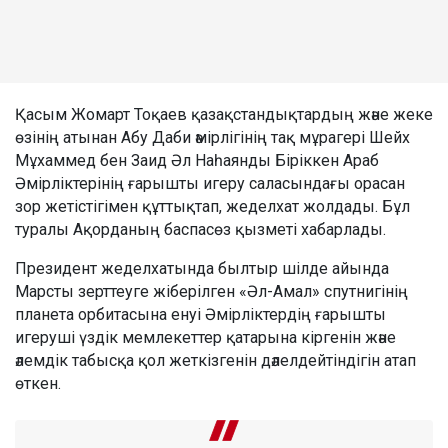
Қасым Жомарт Тоқаев қазақстандықтардың және жеке
өзінің атынан Абу Даби әмірлігінің тақ мұрагері Шейх
Мұхаммед бен Заид Әл Наһаянды Біріккен Араб
Әмірліктерінің ғарышты игеру саласындағы орасан
зор жетістігімен құттықтап, жеделхат жолдады. Бұл
туралы Ақорданың баспасөз қызметі хабарлады.
Президент жеделхатында былтыр шілде айында
Марсты зерттеуге жіберілген «Әл-Амал» спутнигінің
планета орбитасына енуі Әмірліктердің ғарышты
игеруші үздік мемлекеттер қатарына кіргенін және
әлемдік табысқа қол жеткізгенін дәлелдейтіндігін атап
өткен.