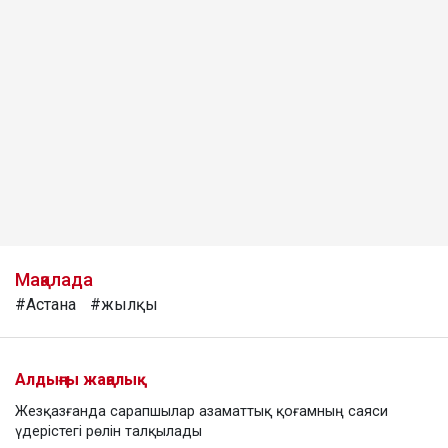
Мақалада
#Астана
#жылқы
Алдыңғы жаңалық
Жезқазғанда сарапшылар азаматтық қоғамның саяси
үдерістегі рөлін талқылады