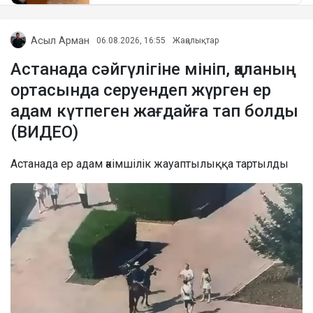
Асыл Арман
06.08.2026, 16:55
Жаңалықтар
Астанада сәйгүлігіне мініп, қаланың
ортасында серуендеп жүрген ер
адам күтпеген жағдайға тап болды
(ВИДЕО)
Астанада ер адам әкімшілік жауаптылыққа тартылды