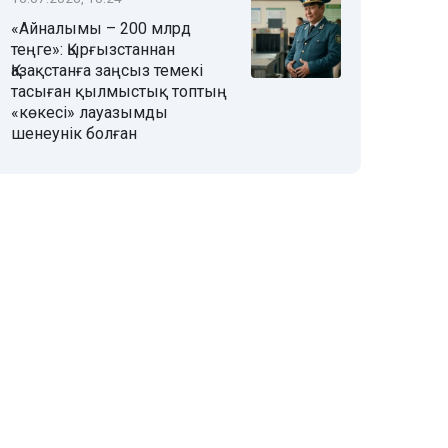
«Айналымы – 200 млрд
теңге»: Қырғызстаннан
Қазақстанға заңсыз темекі
тасыған қылмыстық топтың
«көкесі» лауазымды
шенеунік болған