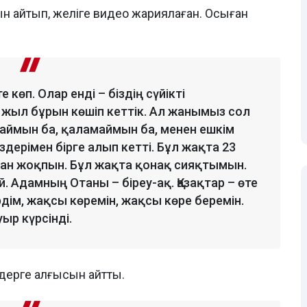
н айтып, желіге видео жариялаған. Осыған
 көп. Олар енді – біздің сүйікті
 жыл бұрын көшіп кеттік. Ал жанымыз сол
аймын ба, қаламаймын ба, менен ешкім
здерімен бірге алып кетті. Бұл жақта 23
лған жоқпын. Бұл жақта қонақ сияқтымын.
. Адамның Отаны – біреу-ақ. Қазақтар – өте
ім, жақсы көремін, жақсы көре беремін.
ыр күрсінді.
дерге алғысын айтты.