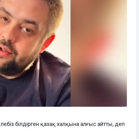
лебіз білдірген қазақ халқына алғыс айтты, деп