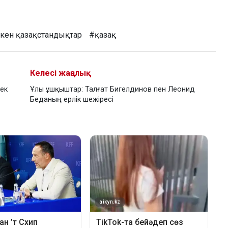
кен қазақстандықтар
#қазақ
Келесі жаңалық
шек
Ұлы ұшқыштар: Талғат Бигелдинов пен Леонид
Беданың ерлік шежіресі