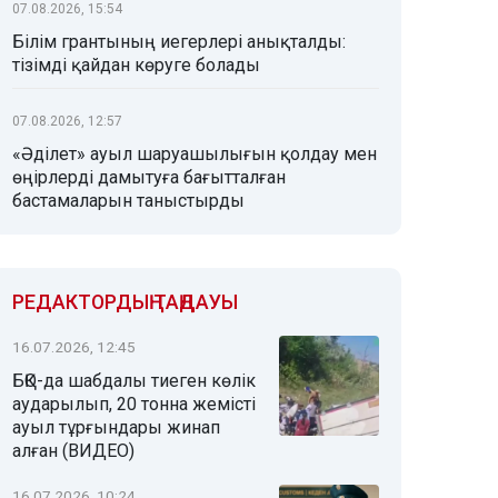
07.08.2026, 15:54
Білім грантының иегерлері анықталды:
тізімді қайдан көруге болады
07.08.2026, 12:57
«Әділет» ауыл шаруашылығын қолдау мен
өңірлерді дамытуға бағытталған
бастамаларын таныстырды
РЕДАКТОРДЫҢ ТАҢДАУЫ
16.07.2026, 12:45
БҚО-да шабдалы тиеген көлік
аударылып, 20 тонна жемісті
ауыл тұрғындары жинап
алған (ВИДЕО)
16.07.2026, 10:24