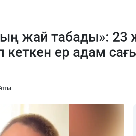
ның жай табады»: 23
п кеткен ер адам са
айтты