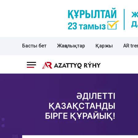
Басты бет
Жаңалықтар
Қаржы
AR tre