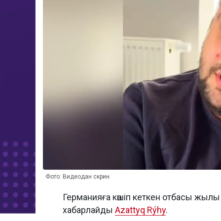
Фото: Видеодан скрин
Германияға көшіп кеткен отбасы жылы 
хабарлайды
Azattyq Rýhy
.