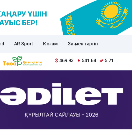
nd
AR Sport
Қоғам
Заң мен тәртіп
$
469.93
€
541.64
₽
5.71