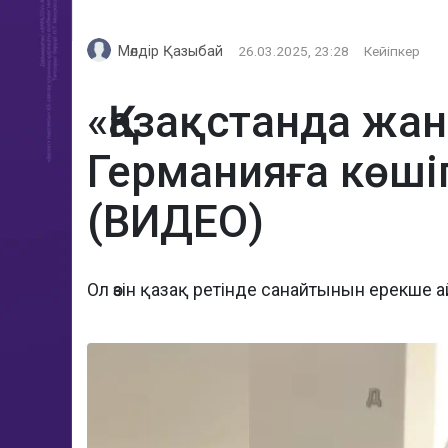
Мөлдір Қазыбай
26.03.2025, 23:28
Кейіпкер
«Қазақстанда жа
Германияға көші
(ВИДЕО)
Ол өзін қазақ ретінде санайтынын ерекше 