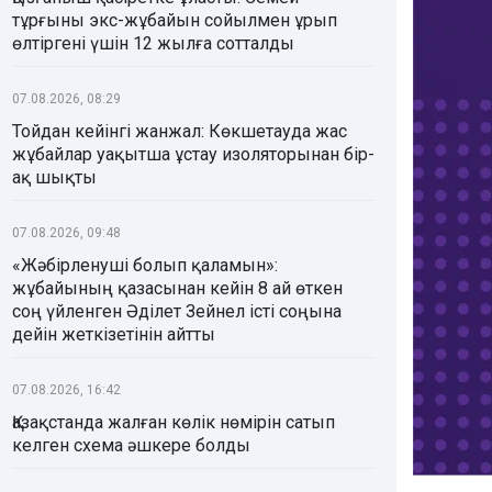
тұрғыны экс-жұбайын сойылмен ұрып
өлтіргені үшін 12 жылға сотталды
07.08.2026, 08:29
Тойдан кейінгі жанжал: Көкшетауда жас
жұбайлар уақытша ұстау изоляторынан бір-
ақ шықты
07.08.2026, 09:48
«Жәбірленуші болып қаламын»:
жұбайының қазасынан кейін 8 ай өткен
соң үйленген Әділет Зейнел істі соңына
дейін жеткізетінін айтты
07.08.2026, 16:42
Қазақстанда жалған көлік нөмірін сатып
келген схема әшкере болды