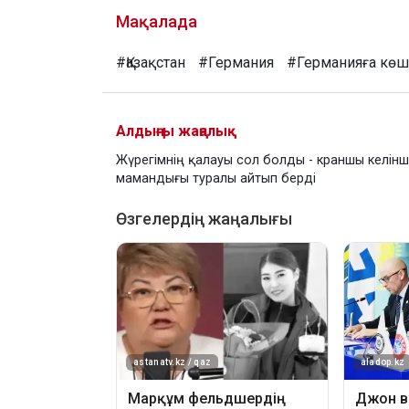
Мақалада
#Қазақстан
#Германия
#Германияға көш
Алдыңғы жаңалық
Жүрегімнің қалауы сол болды - краншы келін
мамандығы туралы айтып берді