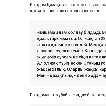
Ер адам Қазақстанға деген сағынышы
қатысты олар алғыстарын жеткізді.
«Қаншама адам қолдау білдірді. Өте
қазақтарымыз ғой. Ол жақтан 23
жақта қалып кеткендей. Мен қал
ешнәрсе сұраған емес. Көшті де ө
жыл өмір сүрсем де сіңіп кете а
Ал ол жақ туып-өскен Отаным ғой
жақсы халық. Оларды жақсы көрд
Мен – қазақпын», - деп ер адам ау
Ер адамның жұбайы қолдау білдірген