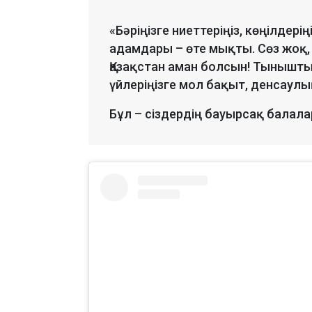
«Бәріңізге ниеттеріңіз, көңілдерің
адамдары – өте мықты. Сөз жоқ,
Қазақстан аман болсын! Тыныш
үйлеріңізге мол бақыт, денсаулық
Бұл – сіздердің бауырсақ балала