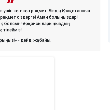
із үшін көп-көп рақмет. Біздің Қазақстанның
 рақмет сіздерге! Аман болыңыздар!
тық болсын! Әрқайсыларыңыздың
 тілейміз!
рыңыз!» - дейді жұбайы.