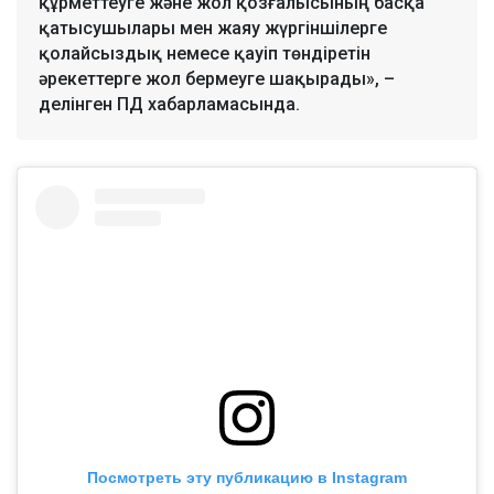
құрметтеуге және жол қозғалысының басқа
қатысушылары мен жаяу жүргіншілерге
қолайсыздық немесе қауіп төндіретін
әрекеттерге жол бермеуге шақырады», –
делінген ПД хабарламасында.
Посмотреть эту публикацию в Instagram