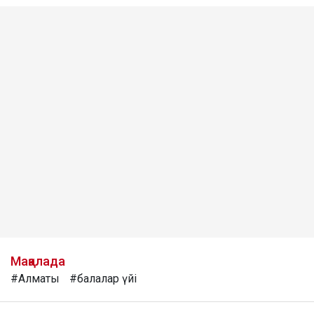
Мақалада
#Алматы
#балалар үйі