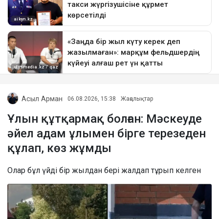
Асыл Арман
06.08.2026, 15:38
Жаңалықтар
Ұлын құтқармақ болған: Мәскеуде
әйел адам ұлымен бірге терезеден
құлап, көз жұмды
Олар бұл үйді бір жылдан бері жалдап тұрып келген