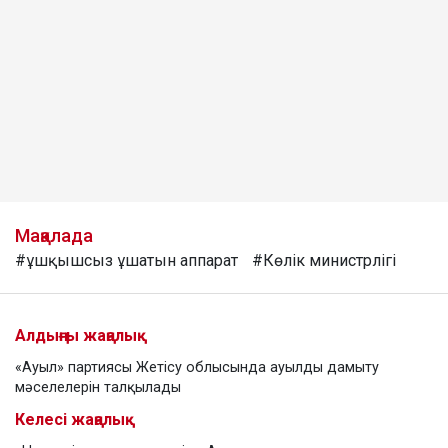
Мақалада
#ұшқышсыз ұшатын аппарат
#Көлік министрлігі
Алдыңғы жаңалық
«Ауыл» партиясы Жетісу облысында ауылды дамыту
мәселелерін талқылады
Келесі жаңалық