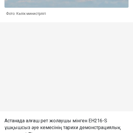
Фото: Көлік министрлігі
Астанада алғаш рет жолаушы мінген EH216-S
ұшқышсыз әуе кемесінің тарихи демонстрациялық