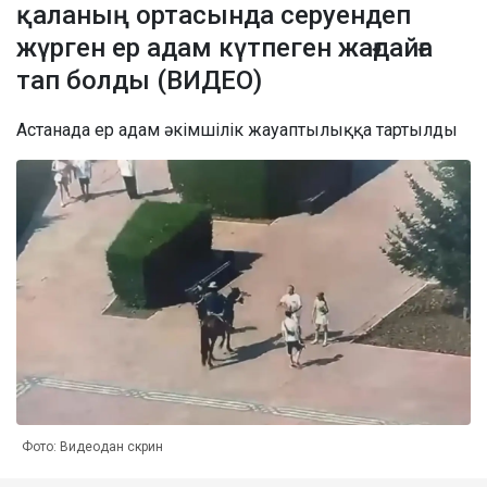
қаланың ортасында серуендеп
жүрген ер адам күтпеген жағдайға
тап болды (ВИДЕО)
Астанада ер адам әкімшілік жауаптылыққа тартылды
Фото: Видеодан скрин