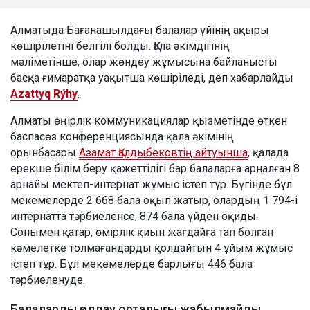
Алматыда Бағанашылдағы балалар үйінің ақыры
көшірілетіні белгілі болды. Қала әкімдігінің
мәліметінше, олар жөндеу жұмысына байланысты
басқа ғимаратқа уақытша көшіріледі, деп хабарлайды
Azattyq Rýhy
.
Алматы өңірлік коммуникациялар қызметінде өткен
баспасөз конференциясында қала әкімінің
орынбасары
Азамат Қалдыбековтің айтуынша
, қалада
ерекше білім беру қажеттілігі бар балаларға арналған 8
арнайы мектеп-интернат жұмыс істеп тұр. Бүгінде бұл
мекемелерде 2 668 бала оқып жатыр, олардың 1 794-і
интернатта тәрбиеленсе, 874 бала үйден оқиды.
Сонымен қатар, өмірлік қиын жағдайға тап болған
кәмелетке толмағандарды қолдайтын 4 ұйым жұмыс
істеп тұр. Бұл мекемелерде барлығы 446 бала
тәрбиеленуде.
Балаларды қолдау орталығы жабылмайды