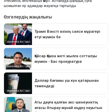
«Несиесіз, ипотекасыз өмір»: Астанада шалшық суға
шомылған ер адамдар жауапқа тартылды