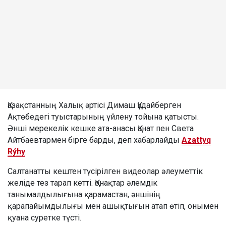
Қазақстанның Халық әртісі Димаш Құдайберген
Ақтөбедегі туыстарының үйлену тойына қатысты.
Әнші мерекелік кешке ата-анасы Қанат пен Света
Айтбаевтармен бірге барды, деп хабарлайды
Azattyq
Rýhy
.
Салтанатты кештен түсірілген видеолар әлеуметтік
желіде тез тарап кетті. Қонақтар әлемдік
танымалдылығына қарамастан, әншінің
қарапайымдылығы мен ашықтығын атап өтіп, онымен
қуана суретке түсті.