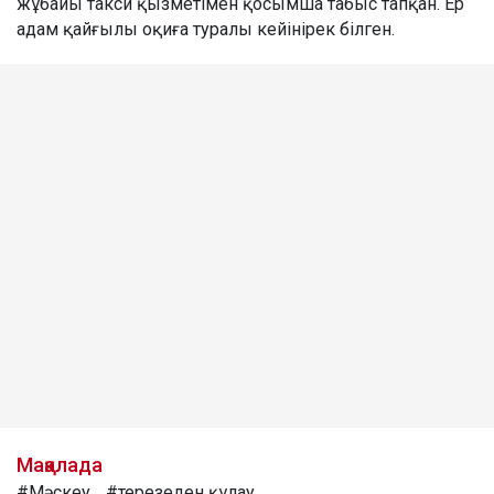
жұбайы такси қызметімен қосымша табыс тапқан. Ер
адам қайғылы оқиға туралы кейінірек білген.
Мақалада
#Мәскеу
#терезеден құлау