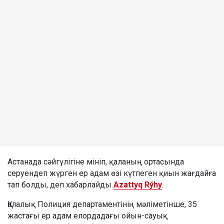
Астанада сәйгүлігіне мініп, қаланың ортасында
серуендеп жүрген ер адам өзі күтпеген қиын жағдайға
тап болды, деп хабарлайды
Azattyq Rýhy
.
Қалалық Полиция департаментінің мәліметінше, 35
жастағы ер адам елордадағы ойын-сауық