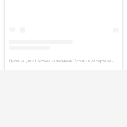
Публикация от Астана қаласының Полиция департаменті (@police__astana)