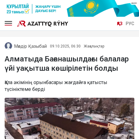
ҚАЗ
РУС
Мөлдір Қазыбай
09.10.2025, 06:30
Жаңалықтар
Алматыда Бағанашылдағы балалар
үйі уақытша көшірілетін болды
Қала әкімінің орынбасары жағдайға қатысты
түсініктеме берді