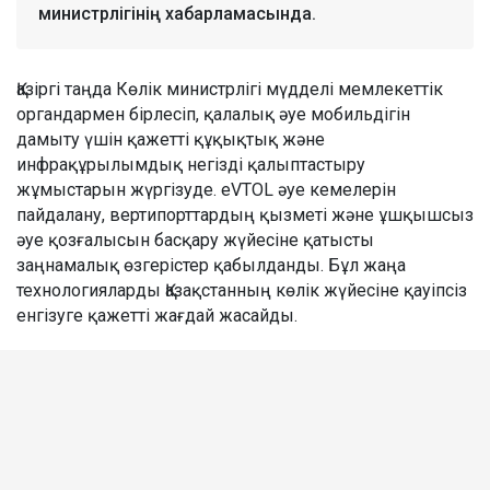
министрлігінің хабарламасында.
Қазіргі таңда Көлік министрлігі мүдделі мемлекеттік
органдармен бірлесіп, қалалық әуе мобильдігін
дамыту үшін қажетті құқықтық және
инфрақұрылымдық негізді қалыптастыру
жұмыстарын жүргізуде. eVTOL әуе кемелерін
пайдалану, вертипорттардың қызметі және ұшқышсыз
әуе қозғалысын басқару жүйесіне қатысты
заңнамалық өзгерістер қабылданды. Бұл жаңа
технологияларды Қазақстанның көлік жүйесіне қауіпсіз
енгізуге қажетті жағдай жасайды.