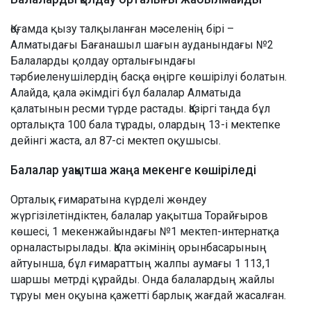
Қоғамда қызу талқыланған мәселенің бірі –
Алматыдағы Бағанашыл шағын ауданындағы №2
Балаларды қолдау орталығындағы
тәрбиеленушілердің басқа өңірге көшірілуі болатын.
Алайда, қала әкімдігі бұл балалар Алматыда
қалатынын ресми түрде растады. Қазіргі таңда бұл
орталықта 100 бала тұрады, олардың 13-і мектепке
дейінгі жаста, ал 87-сі мектеп оқушысы.
Балалар уақытша жаңа мекенге көшіріледі
Орталық ғимаратына күрделі жөндеу
жүргізілетіндіктен, балалар уақытша Торайғыров
көшесі, 1 мекенжайындағы №1 мектеп-интернатқа
орналастырылады. Қала әкімінің орынбасарының
айтуынша, бұл ғимараттың жалпы аумағы 1 113,1
шаршы метрді құрайды. Онда балалардың жайлы
тұруы мен оқуына қажетті барлық жағдай жасалған.