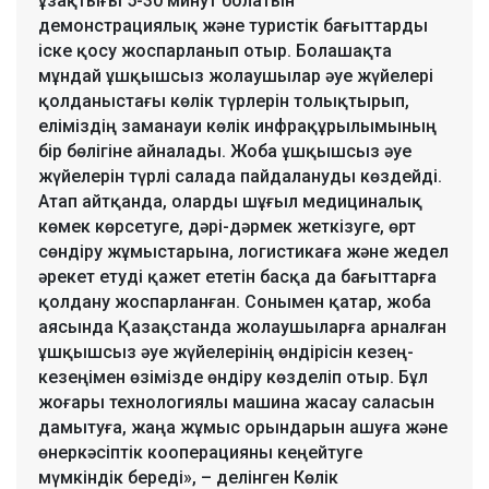
ұзақтығы 5-30 минут болатын
демонстрациялық және туристік бағыттарды
іске қосу жоспарланып отыр. Болашақта
мұндай ұшқышсыз жолаушылар әуе жүйелері
қолданыстағы көлік түрлерін толықтырып,
еліміздің заманауи көлік инфрақұрылымының
бір бөлігіне айналады. Жоба ұшқышсыз әуе
жүйелерін түрлі салада пайдалануды көздейді.
Атап айтқанда, оларды шұғыл медициналық
көмек көрсетуге, дәрі-дәрмек жеткізуге, өрт
сөндіру жұмыстарына, логистикаға және жедел
әрекет етуді қажет ететін басқа да бағыттарға
қолдану жоспарланған. Сонымен қатар, жоба
аясында Қазақстанда жолаушыларға арналған
ұшқышсыз әуе жүйелерінің өндірісін кезең-
кезеңімен өзімізде өндіру көзделіп отыр. Бұл
жоғары технологиялы машина жасау саласын
дамытуға, жаңа жұмыс орындарын ашуға және
өнеркәсіптік кооперацияны кеңейтуге
мүмкіндік береді», – делінген Көлік