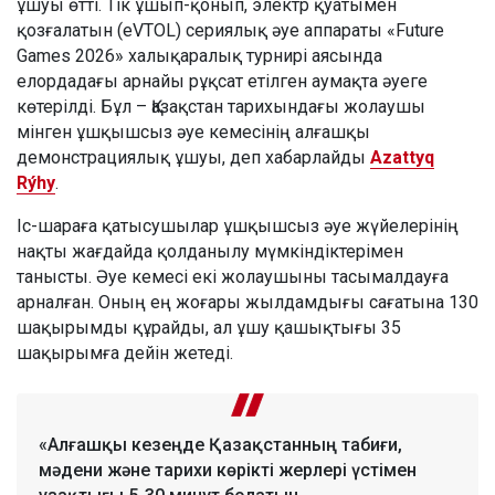
ұшуы өтті. Тік ұшып-қонып, электр қуатымен
қозғалатын (eVTOL) сериялық әуе аппараты «Future
Games 2026» халықаралық турнирі аясында
елордадағы арнайы рұқсат етілген аумақта әуеге
көтерілді. Бұл – Қазақстан тарихындағы жолаушы
мінген ұшқышсыз әуе кемесінің алғашқы
демонстрациялық ұшуы, деп хабарлайды
Azattyq
Rýhy
.
Іс-шараға қатысушылар ұшқышсыз әуе жүйелерінің
нақты жағдайда қолданылу мүмкіндіктерімен
танысты. Әуе кемесі екі жолаушыны тасымалдауға
арналған. Оның ең жоғары жылдамдығы сағатына 130
шақырымды құрайды, ал ұшу қашықтығы 35
шақырымға дейін жетеді.
«Алғашқы кезеңде Қазақстанның табиғи,
мәдени және тарихи көрікті жерлері үстімен