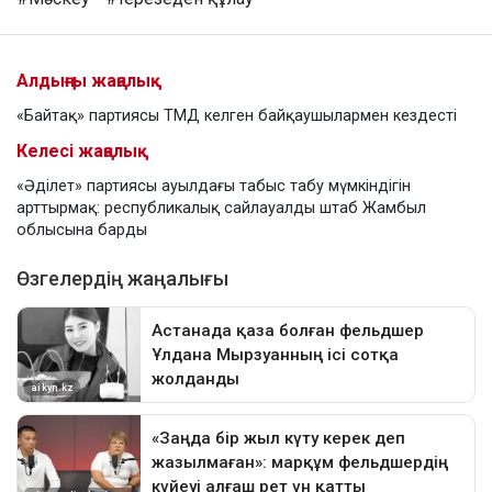
Алдыңғы жаңалық
«Байтақ» партиясы ТМД келген байқаушылармен кездесті
Келесі жаңалық
«Әділет» партиясы ауылдағы табыс табу мүмкіндігін
арттырмақ: республикалық сайлауалды штаб Жамбыл
облысына барды