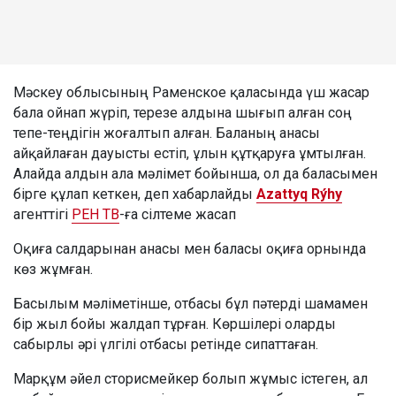
Мәскеу облысының Раменское қаласында үш жасар
бала ойнап жүріп, терезе алдына шығып алған соң
тепе-теңдігін жоғалтып алған. Баланың анасы
айқайлаған дауысты естіп, ұлын құтқаруға ұмтылған.
Алайда алдын ала мәлімет бойынша, ол да баласымен
бірге құлап кеткен, деп хабарлайды
Azattyq Rýhy
агенттігі
РЕН ТВ
-ға сілтеме жасап
Оқиға салдарынан анасы мен баласы оқиға орнында
көз жұмған.
Басылым мәліметінше, отбасы бұл пәтерді шамамен
бір жыл бойы жалдап тұрған. Көршілері оларды
сабырлы әрі үлгілі отбасы ретінде сипаттаған.
Марқұм әйел сторисмейкер болып жұмыс істеген, ал