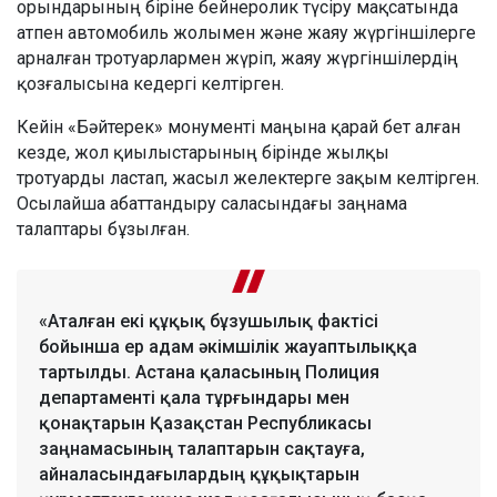
орындарының біріне бейнеролик түсіру мақсатында
атпен автомобиль жолымен және жаяу жүргіншілерге
арналған тротуарлармен жүріп, жаяу жүргіншілердің
қозғалысына кедергі келтірген.
Кейін «Бәйтерек» монументі маңына қарай бет алған
кезде, жол қиылыстарының бірінде жылқы
тротуарды ластап, жасыл желектерге зақым келтірген.
Осылайша абаттандыру саласындағы заңнама
талаптары бұзылған.
«Аталған екі құқық бұзушылық фактісі
бойынша ер адам әкімшілік жауаптылыққа
тартылды. Астана қаласының Полиция
департаменті қала тұрғындары мен
қонақтарын Қазақстан Республикасы
заңнамасының талаптарын сақтауға,
айналасындағылардың құқықтарын