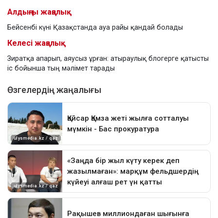
Алдыңғы жаңалық
Бейсенбі күні Қазақстанда ауа райы қандай болады
Келесі жаңалық
Зиратқа апарып, аяусыз ұрған: атыраулық блогерге қатысты
іс бойынша тың мәлімет тарады