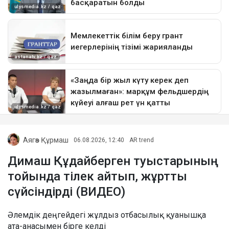
Аягөз Құрмаш
06.08.2026, 12:40
AR trend
Димаш Құдайберген туыстарының
тойында тілек айтып, жұртты
сүйсіндірді (ВИДЕО)
Әлемдік деңгейдегі жұлдыз отбасылық қуанышқа
ата-анасымен бірге келді