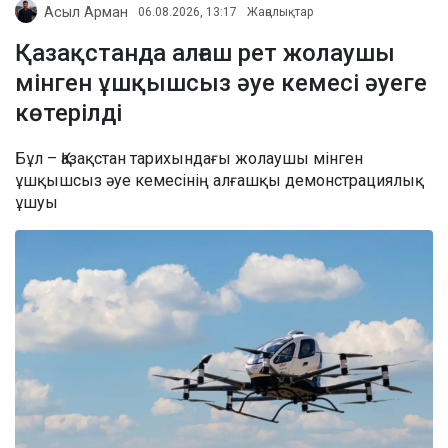
Асыл Арман
06.08.2026, 13:17
Жаңалықтар
Қазақстанда алғаш рет жолаушы
мінген ұшқышсыз әуе кемесі әуеге
көтерілді
Бұл – Қазақстан тарихындағы жолаушы мінген
ұшқышсыз әуе кемесінің алғашқы демонстрациялық
ұшуы