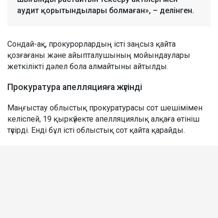
аудит қорытындылары болмаған», – делінген.
Сондай-ақ, прокурорлардың істі заңсыз қайта
қозғағаны және айыпталушының мойындаулары
жеткілікті дәлел бола алмайтыны айтылды.
Прокуратура апелляцияға жүгінді
Маңғыстау облыстық прокуратурасы сот шешімімен
келіспей, 19 қыркүйекте апелляциялық алқаға өтініш
түсірді. Енді бұл істі облыстық сот қайта қарайды.