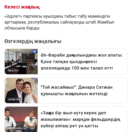
Келесі жаңалық
«Әділет» партиясы ауылдағы табыс табу мүмкіндігін
арттырмақ: республикалық сайлауалды штаб Жамбыл
облысына барды