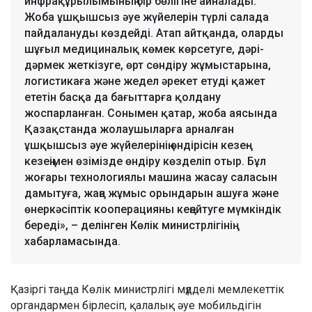
инфрақұрылымының бір бөлігіне айналады.
Жоба ұшқышсыз әуе жүйелерін түрлі салада
пайдалануды көздейді. Атап айтқанда, оларды
шұғыл медициналық көмек көрсетуге, дәрі-
дәрмек жеткізуге, өрт сөндіру жұмыстарына,
логистикаға және жедел әрекет етуді қажет
ететін басқа да бағыттарға қолдану
жоспарланған. Сонымен қатар, жоба аясында
Қазақстанда жолаушыларға арналған
ұшқышсыз әуе жүйелерінің өндірісін кезең-
кезеңімен өзімізде өндіру көзделіп отыр. Бұл
жоғары технологиялы машина жасау саласын
дамытуға, жаңа жұмыс орындарын ашуға және
өнеркәсіптік кооперацияны кеңейтуге мүмкіндік
береді», – делінген Көлік министрлігінің
хабарламасында.
Қазіргі таңда Көлік министрлігі мүдделі мемлекеттік
органдармен бірлесіп, қалалық әуе мобильдігін