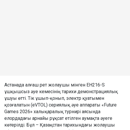
Астанада алғаш рет жолаушы мінген EH216-S
ұшқышсыз әуе кемесінің тарихи демонстрациялық
ұшуы өтті. Тік ұшып-қонып, электр қуатымен
қозғалатын (eVTOL) сериялық әуе аппараты «Future
Games 2026» халықаралық турнирі аясында
елордадағы арнайы рұқсат етілген аумақта әуеге
көтерілді. Бұл – Қазақстан тарихындағы жолаушы