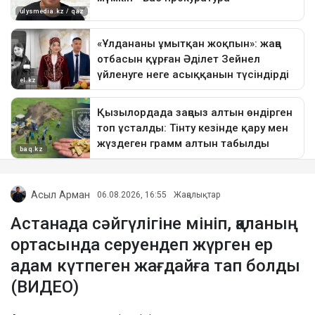
Асыл Арман
06.08.2026, 16:55
Жаңалықтар
Астанада сәйгүлігіне мініп, қаланың
ортасында серуендеп жүрген ер
адам күтпеген жағдайға тап болды
(ВИДЕО)