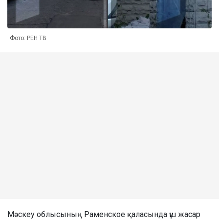
Фото: РЕН ТВ
Мәскеу облысының Раменское қаласында үш жасар