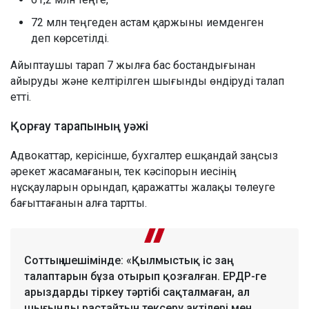
72 млн теңгеден астам қаржыны иемденген
деп көрсетілді.
Айыптаушы тарап 7 жылға бас бостандығынан
айыруды және келтірілген шығынды өндіруді талап
етті.
Қорғау тарапының уәжі
Адвокаттар, керісінше, бухгалтер ешқандай заңсыз
әрекет жасамағанын, тек кәсіпорын иесінің
нұсқауларын орындап, қаражатты жалақы төлеуге
бағыттағанын алға тартты.
Соттың шешімінде: «Қылмыстық іс заң
талаптарын бұза отырып қозғалған. ЕРДР-ге
арыздарды тіркеу тәртібі сақталмаған, ал
шығынды растайтын тексеру актілері мен