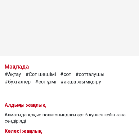
Мақалада
#Ақтау
#Сот шешімі
#сот
#сотталушы
#бухгалтер
#сот үкімі
#ақша жымқыру
Алдыңғы жаңалық
Алматыда қоқыс полигонындағы өрт 6 күннен кейін ғана
сөндірілді
Келесі жаңалық