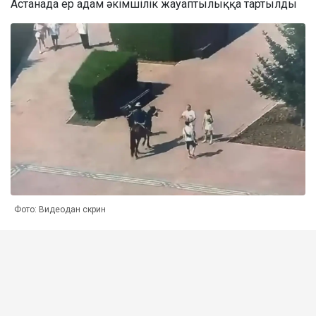
Астанада ер адам әкімшілік жауаптылыққа тартылды
Фото: Видеодан скрин