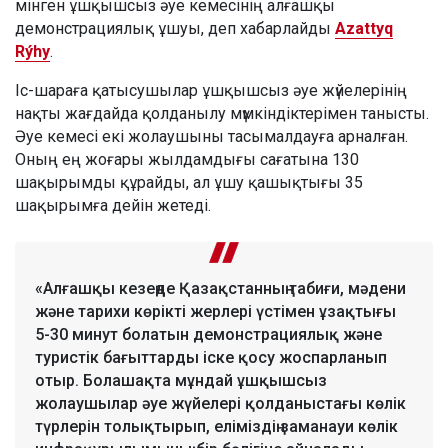
мінген ұшқышсыз әуе кемесінің алғашқы
демонстрациялық ұшуы, деп хабарлайды
Azattyq
Rýhy
.
Іс-шараға қатысушылар ұшқышсыз әуе жүйелерінің
нақты жағдайда қолданылу мүмкіндіктерімен танысты.
Әуе кемесі екі жолаушыны тасымалдауға арналған.
Оның ең жоғары жылдамдығы сағатына 130
шақырымды құрайды, ал ұшу қашықтығы 35
шақырымға дейін жетеді.
«Алғашқы кезеңде Қазақстанның табиғи, мәдени
және тарихи көрікті жерлері үстімен ұзақтығы
5-30 минут болатын демонстрациялық және
туристік бағыттарды іске қосу жоспарланып
отыр. Болашақта мұндай ұшқышсыз
жолаушылар әуе жүйелері қолданыстағы көлік
түрлерін толықтырып, еліміздің заманауи көлік