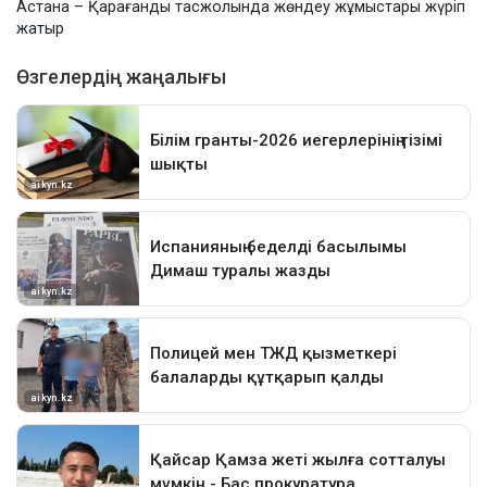
Астана – Қарағанды тасжолында жөндеу жұмыстары жүріп
жатыр