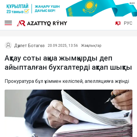
ҚАЗ
РУС
Дәулет Ботагөз
20.09.2025, 13:56
Жаңалықтар
Ақтау соты ақша жымқырды деп
айыпталған бухгалтерді ақтап шықты
Прокуратура бұл үкіммен келіспей, апелляцияға жүгінді