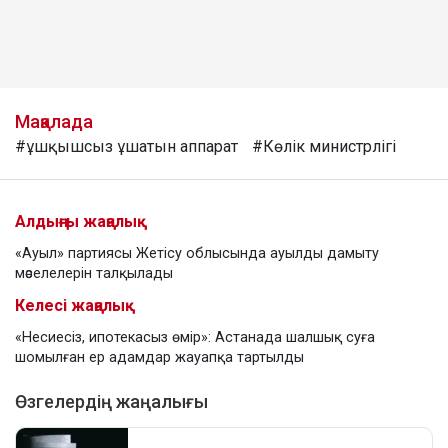
Мақалада
#ұшқышсыз ұшатын аппарат
#Көлік министрлігі
Алдыңғы жаңалық
«Ауыл» партиясы Жетісу облысында ауылды дамыту
мәселелерін талқылады
Келесі жаңалық
«Несиесіз, ипотекасыз өмір»: Астанада шалшық суға
шомылған ер адамдар жауапқа тартылды