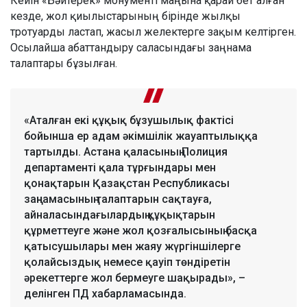
Кейін «Бәйтерек» монументі маңына қарай бет алған
кезде, жол қиылыстарының бірінде жылқы
тротуарды ластап, жасыл желектерге зақым келтірген.
Осылайша абаттандыру саласындағы заңнама
талаптары бұзылған.
«Аталған екі құқық бұзушылық фактісі
бойынша ер адам әкімшілік жауаптылыққа
тартылды. Астана қаласының Полиция
департаменті қала тұрғындары мен
қонақтарын Қазақстан Республикасы
заңнамасының талаптарын сақтауға,
айналасындағылардың құқықтарын
құрметтеуге және жол қозғалысының басқа
қатысушылары мен жаяу жүргіншілерге
қолайсыздық немесе қауіп төндіретін
әрекеттерге жол бермеуге шақырады», –
делінген ПД хабарламасында.