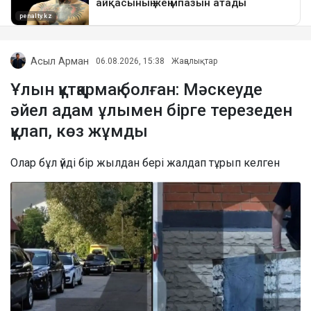
Асыл Арман
06.08.2026, 15:38
Жаңалықтар
Ұлын құтқармақ болған: Мәскеуде
әйел адам ұлымен бірге терезеден
құлап, көз жұмды
Олар бұл үйді бір жылдан бері жалдап тұрып келген