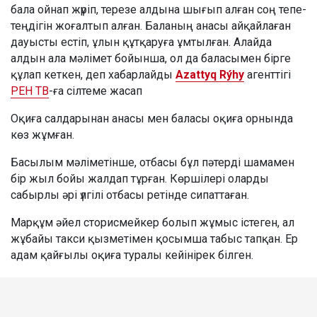
бала ойнап жүріп, терезе алдына шығып алған соң тепе-
теңдігін жоғалтып алған. Баланың анасы айқайлаған
дауысты естіп, ұлын құтқаруға ұмтылған. Алайда
алдын ала мәлімет бойынша, ол да баласымен бірге
құлап кеткен, деп хабарлайды
Azattyq Rýhy
агенттігі
РЕН ТВ
-ға сілтеме жасап
Оқиға салдарынан анасы мен баласы оқиға орнында
көз жұмған.
Басылым мәліметінше, отбасы бұл пәтерді шамамен
бір жыл бойы жалдап тұрған. Көршілері оларды
сабырлы әрі үлгілі отбасы ретінде сипаттаған.
Марқұм әйел сторисмейкер болып жұмыс істеген, ал
жұбайы такси қызметімен қосымша табыс тапқан. Ер
адам қайғылы оқиға туралы кейінірек білген.