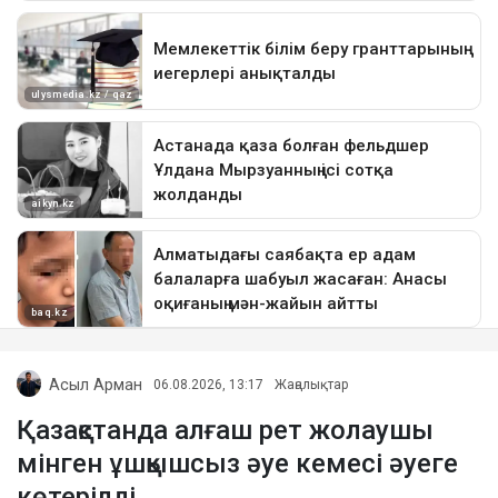
Асыл Арман
06.08.2026, 13:17
Жаңалықтар
Қазақстанда алғаш рет жолаушы
мінген ұшқышсыз әуе кемесі әуеге
көтерілді