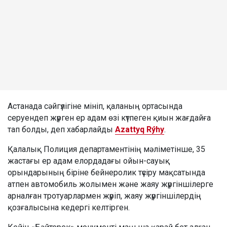
Астанада сәйгүлігіне мініп, қаланың ортасында
серуендеп жүрген ер адам өзі күтпеген қиын жағдайға
тап болды, деп хабарлайды
Azattyq Rýhy
.
Қалалық Полиция департаментінің мәліметінше, 35
жастағы ер адам елордадағы ойын-сауық
орындарының біріне бейнеролик түсіру мақсатында
атпен автомобиль жолымен және жаяу жүргіншілерге
арналған тротуарлармен жүріп, жаяу жүргіншілердің
қозғалысына кедергі келтірген.