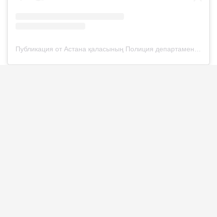
Публикация от Астана қаласының Полиция департаменті (@police__astana)