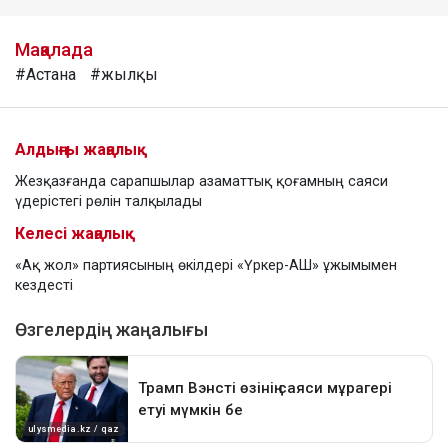
Мақалада
#Астана
#жылқы
Алдыңғы жаңалық
Жезқазғанда сарапшылар азаматтық қоғамның саяси
үдерістегі рөлін талқылады
Келесі жаңалық
«Ақ жол» партиясының өкілдері «Үркер-АШ» ұжымымен
кездесті