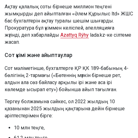
Ақтау қалалық соты бірнеше миллион теңгені
жымқырды деп айыпталған «Әлем Құрылыс ltd» ЖШС
бас бухгалтерін ақтау туралы шешім шығарды.
Прокуратура бұл үкіммен келіспей, апелляцияға
жүгінді, деп хабарлайды
Azattyq Rýhy
lada.kz-ке сілтеме
жасап.
Сот үкімі және айыптаулар
Сот мәліметінше, бухгалтерге ҚР ҚК 189-бабының 4-
бөлігінің 2-тармағы («Бөтеннің мүлкін бірнеше рет,
алдын ала сөз байласу арқылы ірі және аса ірі
көлемде ысырап ету») бойынша айып тағылған.
Тергеу болжамына сәйкес, ол 2022 жылдың 10
қазанынан 2025 жылдың қаңтарына дейін бірнеше
әріптестерімен бірге:
10 млн теңге,
61,2 млн теңге,