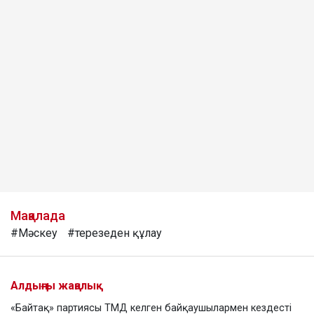
Мақалада
#Мәскеу
#терезеден құлау
Алдыңғы жаңалық
«Байтақ» партиясы ТМД келген байқаушылармен кездесті