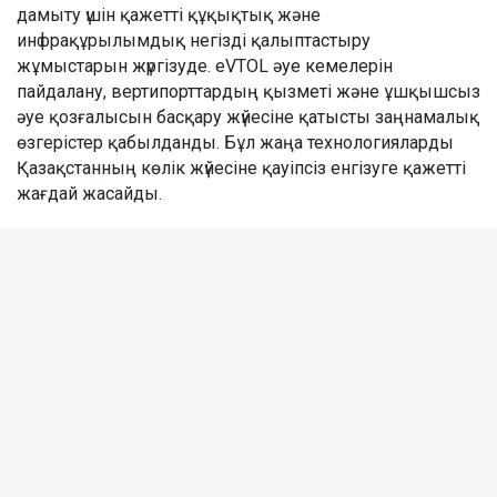
дамыту үшін қажетті құқықтық және
инфрақұрылымдық негізді қалыптастыру
жұмыстарын жүргізуде. eVTOL әуе кемелерін
пайдалану, вертипорттардың қызметі және ұшқышсыз
әуе қозғалысын басқару жүйесіне қатысты заңнамалық
өзгерістер қабылданды. Бұл жаңа технологияларды
Қазақстанның көлік жүйесіне қауіпсіз енгізуге қажетті
жағдай жасайды.