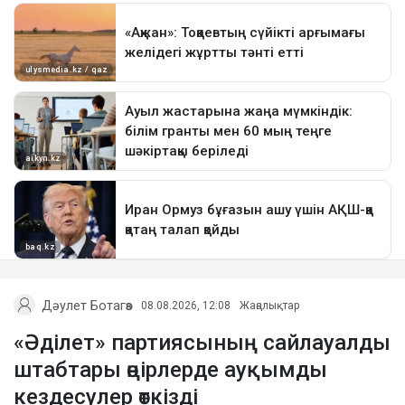
Дәулет Ботагөз
08.08.2026, 12:08
Жаңалықтар
«Әділет» партиясының сайлауалды
штабтары өңірлерде ауқымды
кездесулер өткізді