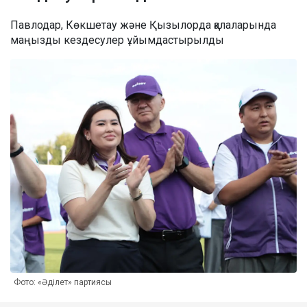
Павлодар, Көкшетау және Қызылорда қалаларында
маңызды кездесулер ұйымдастырылды
Фото: «Әділет» партиясы