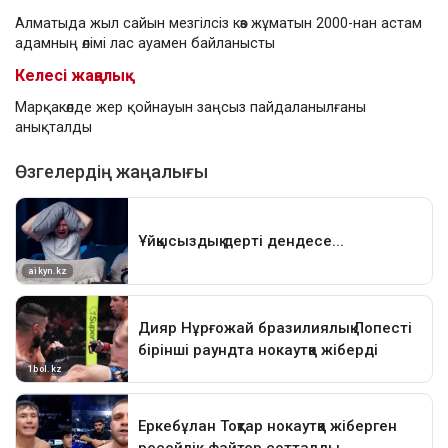
Алматыда жыл сайын мезгілсіз көз жұматын 2000-нан астам
адамның өлімі лас ауамен байланысты
Келесі жаңалық
Марқакөлде жер қойнауын заңсыз пайдаланылғаны
анықталды