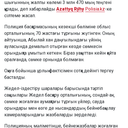
шығынның жалпы көлемі 3 млн 470 мың теңгені
құрады, деп хабарлайды
Azattyq Rýhy
Polisia.kz
-ке
сілтеме жасап.
Полиция басқармасының кезекші бөліміне облыс
орталығының 70 жастағы тұрғыны жүгінген. Оның
айтуынша, Абылай хан даңғылындағы үйінің
ауласында демалып отырған кезде сөмкесін
орындықта ұмытып кеткен. Біраз уақыттан кейін қайта
оралғанда, сөмке орнында болмаған.
Оқиға бойынша ұрлық фактісімен сотқа дейінгі тергеу
басталды.
Жедел-іздестіру шаралары барысында тәртіп
сақшылары Жедел басқару орталығының, сондай-ақ
сөмке жоғалған аумақтағы тұрғын үйлер, сауда
орындары мен өзге де нысандардың бейнебақылау
камераларындағы жазбаларды зерделеді.
Полицияның мәліметінше, бейнежазбалар жоғалған