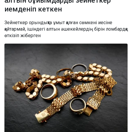
алтын бұйымдарды зейнеткер
иемденіп кеткен
Зейнеткер орындықта ұмыт қалған сөмкені иесіне
қайтармай, ішіндегі алтын әшекейлердің бірін ломбардқа
өткізіп жіберген