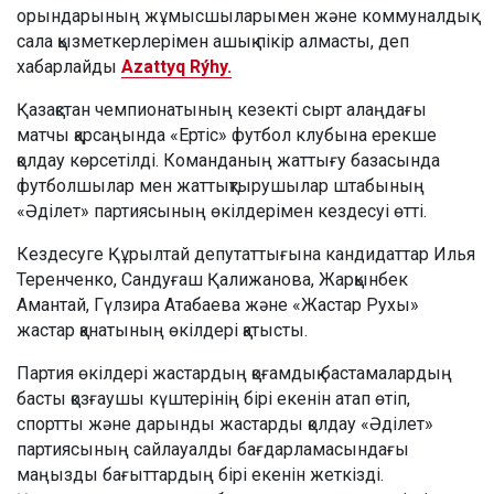
орындарының жұмысшыларымен және коммуналдық
сала қызметкерлерімен ашық пікір алмасты, деп
хабарлайды
Azattyq Rýhy.
Қазақстан чемпионатының кезекті сырт алаңдағы
матчы қарсаңында «Ертіс» футбол клубына ерекше
қолдау көрсетілді. Команданың жаттығу базасында
футболшылар мен жаттықтырушылар штабының
«Әділет» партиясының өкілдерімен кездесуі өтті.
Кездесуге Құрылтай депутаттығына кандидаттар Илья
Теренченко, Сандуғаш Қалижанова, Жарқынбек
Амантай, Гүлзира Атабаева және «Жастар Рухы»
жастар қанатының өкілдері қатысты.
Партия өкілдері жастардың қоғамдық бастамалардың
басты қозғаушы күштерінің бірі екенін атап өтіп,
спортты және дарынды жастарды қолдау «Әділет»
партиясының сайлауалды бағдарламасындағы
маңызды бағыттардың бірі екенін жеткізді.