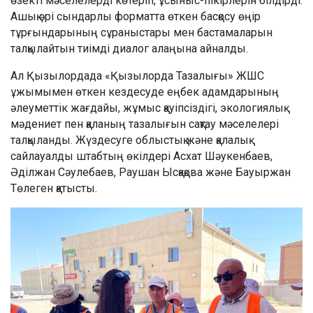
өзекті мәселелерді көтеріп, ұсыныс-пікірлерін білдірді.
Ашық әрі сындарлы форматта өткен басқосу өңір
тұрғындарының сұраныстары мен бастамаларын
талқылайтын тиімді диалог алаңына айналды.
Ал Қызылордада «Қызылорда Тазалығы» ЖШС
ұжымымен өткен кездесуде еңбек адамдарының
әлеуметтік жағдайы, жұмыс қауіпсіздігі, экологиялық
мәдениет пен қаланың тазалығын сақтау мәселелері
талқыланды. Жүздесуге облыстық және қалалық
сайлауалды штабтың өкілдері Асхат Шәукенбаев,
Әділжан Сәулебаев, Раушан Ысқақова және Бауыржан
Төлеген қатысты.