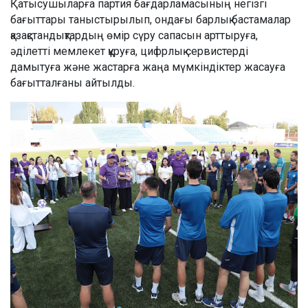
Қатысушыларға партия бағдарламасының негізгі
бағыттары таныстырылып, ондағы барлық бастамалар
қазақстандықтардың өмір сүру сапасын арттыруға,
әділетті мемлекет құруға, цифрлық сервистерді
дамытуға және жастарға жаңа мүмкіндіктер жасауға
бағытталғаны айтылды.