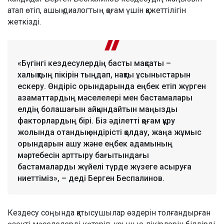
атап өтіп, ашық диалогтың қоғам үшін қажеттілігін
жеткізді.
«Бүгінгі кездесулердің басты мақсаты –
халықтың пікірін тыңдап, нақты ұсыныстарын
ескеру. Өндіріс орындарында еңбек етіп жүрген
азаматтардың мәселелері мен бастамалары
елдің болашағын айқындайтын маңызды
факторлардың бірі. Біз әділетті қоғам құру
жолында отандық өндірісті қолдау, жаңа жұмыс
орындарын ашу және еңбек адамының
мәртебесін арттыру бағытындағы
бастамаларды жүйелі түрде жүзеге асыруға
ниеттіміз», – деді Берген Беспалинов.
Кездесу соңында қатысушылар өздерін толғандырған