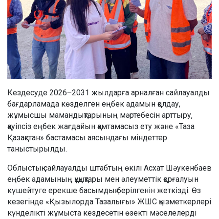
Кездесуде 2026–2031 жылдарға арналған сайлауалды
бағдарламада көзделген еңбек адамын қолдау,
жұмысшы мамандықтарының мәртебесін арттыру,
қауіпсіз еңбек жағдайын қамтамасыз ету және «Таза
Қазақстан» бастамасы аясындағы міндеттер
таныстырылды.
Облыстық сайлауалды штабтың өкілі Асхат Шәукенбаев
еңбек адамының құқықтары мен әлеуметтік қорғалуын
күшейтуге ерекше басымдық берілгенін жеткізді. Өз
кезегінде «Қызылорда Тазалығы» ЖШС қызметкерлері
күнделікті жұмыста кездесетін өзекті мәселелерді