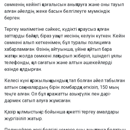
сөмкенің кейінгі қозғалысын анықтауға және оны тауып
алған әйелдің жеке басын белгілеуге мүмкіндік
берген.
Тергеу мәліметіне сәйкес, күдікті қараусыз қалған
заттарды байқап, біраз уақыт иесінің келуін күткен. Кейін
сөмкені алып кеткенімен, бұл туралы полицияға
хабарламаған. Өзінің айтуынша, үйіне қайтып бара
жатқан жолда сөмкені лақтырып жіберіп, ішіндегі ұялы
телефонды, қол сағатын және алтын әшекейлерді
өзінде қалдырған.
Келесі күні қаржылық қиындыққа тап болған әйел табылған
алтын сақиналардың бірін ломбардқа өткізіп, 150 мың
теңге алған. Ол бұл қаражатты азық-түлік пен дәрі-
дәрмек сатып алуға жұмсаған.
Қазір қылмыстық іс бойынша қажетті тергеу амалдары
жүргізіліп жатыр.
Полицейлер иесі белгілі немесе оны анықтауға болатын