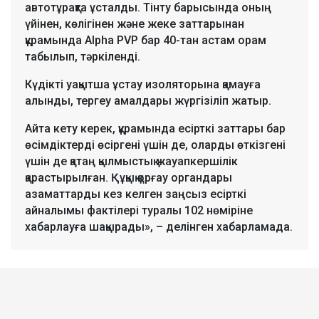
автотұрақта ұсталды. Тінту барысында оның
үйінен, көлігінен және жеке заттарынан
құрамында Alpha PVP бар 40-тан астам орам
табылып, тәркіленді.
Күдікті уақытша ұстау изоляторына қамауға
алынды, тергеу амалдары жүргізіліп жатыр.
Айта кету керек, құрамында есірткі заттары бар
өсімдіктерді өсіргені үшін де, оларды өткізгені
үшін де қатаң қылмыстық жауапкершілік
қарастырылған. Құқық қорғау органдары
азаматтарды кез келген заңсыз есірткі
айналымы фактілері туралы 102 нөміріне
хабарлауға шақырады», – делінген хабарламада.