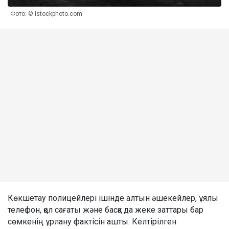
Фото: © istockphoto.com
Көкшетау полицейлері ішінде алтын әшекейлер, ұялы
телефон, қол сағаты және басқа да жеке заттары бар
сөмкенің ұрлану фактісін ашты. Келтірілген