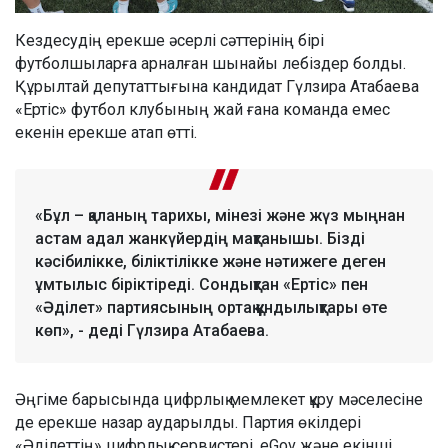
Кездесудің ерекше әсерлі сәттерінің бірі
футболшыларға арналған шынайы лебіздер болды.
Құрылтай депутаттығына кандидат Гүлзира Атабаева
«Ертіс» футбол клубының жай ғана команда емес
екенін ерекше атап өтті.
«Бұл – қаланың тарихы, мінезі және жүз мыңнан
астам адал жанкүйердің мақтанышы. Бізді
кәсібилікке, біліктілікке және нәтижеге деген
ұмтылыс біріктіреді. Сондықтан «Ертіс» пен
«Әділет» партиясының ортақ құндылықтары өте
көп», - деді Гүлзира Атабаева.
Әңгіме барысында цифрлық мемлекет құру мәселесіне
де ерекше назар аударылды. Партия өкілдері
«Әділеттің» цифрлық сервистері, eGov және екінші