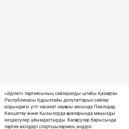
«Әділет» партиясының сайлауалды штабы Қазақстан
Республикасы Құрылтайы депутаттарын сайлау
алдындағы үгіт-насихат науқаны аясында Павлодар,
Көкшетау және Қызылорда қалаларында маңызды
кездесулер ұйымдастырды. Басқосулар барысында
партия өкілдері спортшылармен, өндіріс