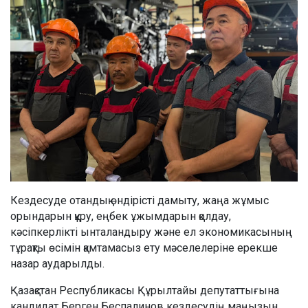
Кездесуде отандық өндірісті дамыту, жаңа жұмыс
орындарын құру, еңбек ұжымдарын қолдау,
кәсіпкерлікті ынталандыру және ел экономикасының
тұрақты өсімін қамтамасыз ету мәселелеріне ерекше
назар аударылды.
Қазақстан Республикасы Құрылтайы депутаттығына
кандидат Берген Беспалинов кездесудің маңызын