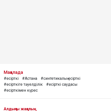
Мақалада
#есірткі
#Астана
#синтетикалық есірткі
#есірткіге тәуелділік
#есірткі саудасы
#есірткімен күрес
Алдыңғы жаңалық