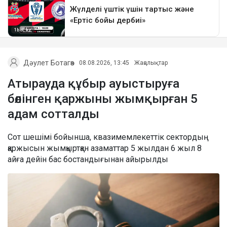
Дәулет Ботагөз
08.08.2026, 13:45
Жаңалықтар
Атырауда құбыр ауыстыруға
бөлінген қаржыны жымқырған 5
адам сотталды
Сот шешімі бойынша, квазимемлекеттік сектордың
қаржысын жымқыртқан азаматтар 5 жылдан 6 жыл 8
айға дейін бас бостандығынан айырылды