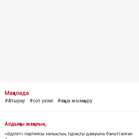
Мақалада
#Атырау
#сот үкімі
#ақша жымқыру
Алдыңғы жаңалық
«Әділет» партиясы халықтың тұрақты дамуына бағытталған