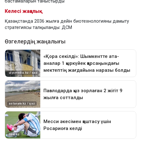
бастамаларын таныстырды
Келесі жаңалық
Қазақстанда 2036 жылға дейін биотехнологияны дамыту
стратегиясы талқыланды: ДСМ