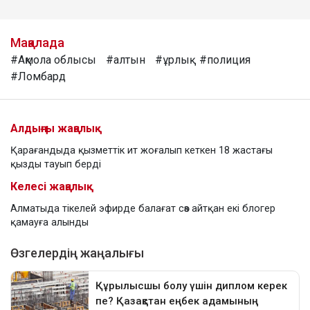
Мақалада
#Ақмола облысы
#алтын
#ұрлық
#полиция
#Ломбард
Алдыңғы жаңалық
Қарағандыда қызметтік ит жоғалып кеткен 18 жастағы
қызды тауып берді
Келесі жаңалық
Алматыда тікелей эфирде балағат сөз айтқан екі блогер
қамауға алынды