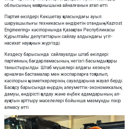
облысының мақтанышына айналғанын атап өтті.
Партия өкілдері Көкшетау қаласындағы ауыл
шаруашылығы техникасын өндіретін отандық «Kazrost
Engineering» кәсіпорнында Қазақстан Республикасы
Құрылтайы депутаттарын сайлау алдындағы үгіт-
насихат науқанын жүргізді.
Кездесу барысында сайлауалды штаб өкілдері
партияның бағдарламасының негізгі басымдықтары
таныстырылды. Штаб мүшелері алдағы кезеңге
арналған бастамалар мен жоспарларға тоқталып,
кәсіпорын қызметкерлерінің сауалдарына жауап берді.
Басқосу барысында өңірдің әлеуметтік-экономикалық
дамуы, өндірісті қолдау және еңбек адамдарының әл-
ауқатын арттыру мәселелері бойынша мазмұнды пікір
алмасу өтті.