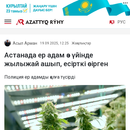
ҚАЗ
РУС
Асыл Арман
19.09.2025, 12:25
Жаңалықтар
Астанада ер адам өз үйінде
жылыжай ашып, есірткі өсірген
Полиция ер адамды қолға түсірді