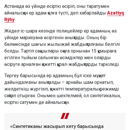
Астанада өз үйінде есірткі өсіріп, оны таратумен
айналысқан ер адам қолға түсті, деп хабарлайды
Azattyq
Rýhy
.
Жедел іс-шара кезінде полицейлер ер адамның өз
үйінде марихуана өсіргенін анықтады. Оның бір
бөлмесінде шағын жылыжай жабдықталғаны белгілі
болды. Тәртіп сақшылары оқиға орнынан 15 құмыраға
егілген тыйым салынған өсімдіктер мен оларды
өсіруге арналған қажетті құрал-жабдықтарды тәркіледі.
Тергеу барысында ер адамның бұл іске мұқият
дайындалғаны анықталды – арнайы шам орнатып,
желдеткіш жүргізіп, қажетті температуралық режимді
сақтап отырған. Онымен шектелмей, ол синтетикалық
есірткі сатумен де айналысқан.
«Синтетиканы жасырып кету барысында