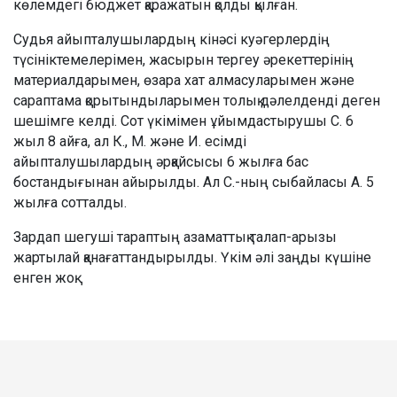
көлемдегі бюджет қаражатын қолды қылған.
Судья айыпталушылардың кінәсі куәгерлердің
түсініктемелерімен, жасырын тергеу әрекеттерінің
материалдарымен, өзара хат алмасуларымен және
сараптама қорытындыларымен толық дәлелденді деген
шешімге келді. Сот үкімімен ұйымдастырушы С. 6
жыл 8 айға, ал К., М. және И. есімді
айыпталушылардың әрқайсысы 6 жылға бас
бостандығынан айырылды. Ал С.-ның сыбайласы А. 5
жылға сотталды.
Зардап шегуші тараптың азаматтық талап-арызы
жартылай қанағаттандырылды. Үкім әлі заңды күшіне
енген жоқ.