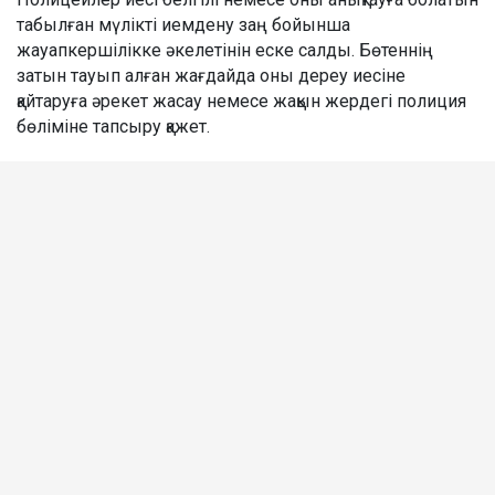
табылған мүлікті иемдену заң бойынша
жауапкершілікке әкелетінін еске салды. Бөтеннің
затын тауып алған жағдайда оны дереу иесіне
қайтаруға әрекет жасау немесе жақын жердегі полиция
бөліміне тапсыру қажет.