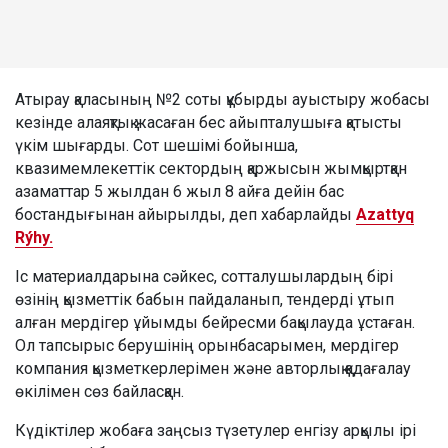
Атырау қаласының №2 соты құбырды ауыстыру жобасы
кезінде алаяқтық жасаған бес айыпталушыға қатысты
үкім шығарды. Сот шешімі бойынша,
квазимемлекеттік сектордың қаржысын жымқыртқан
азаматтар 5 жылдан 6 жыл 8 айға дейін бас
бостандығынан айырылды, деп хабарлайды
Azattyq
Rýhy.
Іс материалдарына сәйкес, сотталушылардың бірі
өзінің қызметтік бабын пайдаланып, тендерді ұтып
алған мердігер ұйымды бейресми бақылауда ұстаған.
Ол тапсырыс берушінің орынбасарымен, мердігер
компания қызметкерлерімен және авторлық қадағалау
өкілімен сөз байласқан.
Күдіктілер жобаға заңсыз түзетулер енгізу арқылы ірі