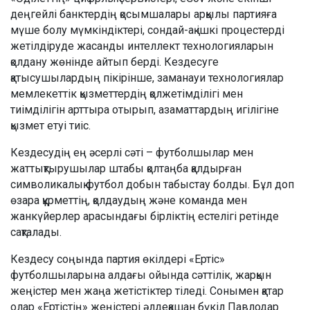
деңгейлі банктердің қосымшалары арқылы партияға
мүше болу мүмкіндіктері, сондай-ақ ішкі процестерді
жетілдіруде жасанды интеллект технологияларын
қолдану жөнінде айтып берді. Кездесуге
қатысушылардың пікірінше, заманауи технологиялар
мемлекеттік қызметтердің қолжетімділігі мен
тиімділігін арттыра отырып, азаматтардың игілігіне
қызмет етуі тиіс.
Кездесудің ең әсерлі сәті – футболшылар мен
жаттықтырушылар штабы қолтаңба қалдырған
символикалық футбол добын табыстау болды. Бұл доп
өзара құрметтің, қолдаудың және команда мен
жанкүйерлер арасындағы бірліктің естелігі ретінде
сақталады.
Кездесу соңында партия өкілдері «Ертіс»
футболшыларына алдағы ойында сәттілік, жарқын
жеңістер мен жаңа жетістіктер тіледі. Сонымен қатар
олар «Ертістің» жеңістері әлдеқашан бүкіл Павлодар