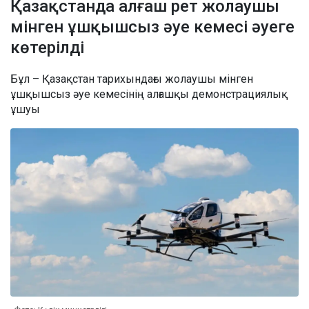
Қазақстанда алғаш рет жолаушы
мінген ұшқышсыз әуе кемесі әуеге
көтерілді
Бұл – Қазақстан тарихындағы жолаушы мінген
ұшқышсыз әуе кемесінің алғашқы демонстрациялық
ұшуы