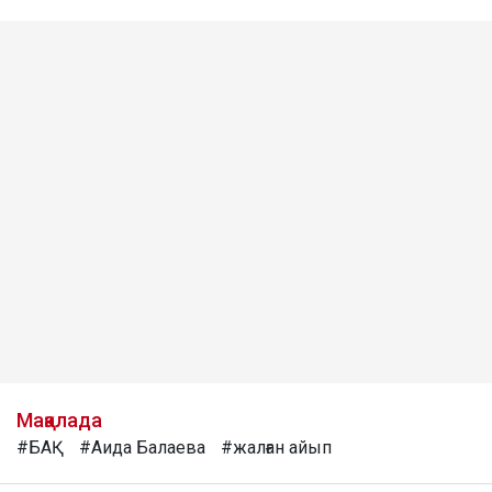
Мақалада
#БАҚ
#Аида Балаева
#жалған айып