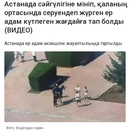
Астанада сәйгүлігіне мініп, қаланың
ортасында серуендеп жүрген ер
адам күтпеген жағдайға тап болды
(ВИДЕО)
Астанада ер адам әкімшілік жауаптылыққа тартылды
Фото: Видеодан скрин