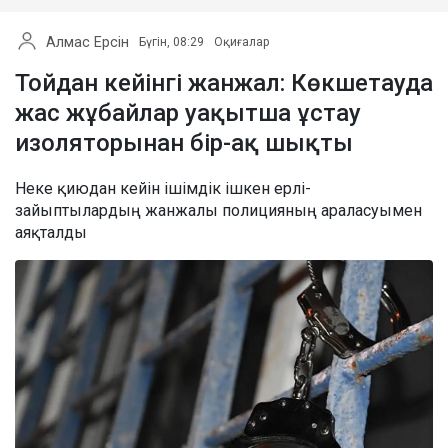
Алмас Ерсін
Бүгін, 08:29
Оқиғалар
Тойдан кейінгі жанжал: Көкшетауда
жас жұбайлар уақытша ұстау
изоляторынан бір-ақ шықты
Неке қиюдан кейін ішімдік ішкен ерлі-
зайыптылардың жанжалы полицияның араласуымен
аяқталды