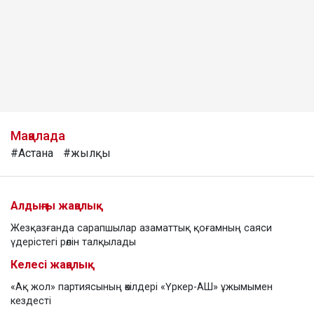
Мақалада
#Астана
#жылқы
Алдыңғы жаңалық
Жезқазғанда сарапшылар азаматтық қоғамның саяси
үдерістегі рөлін талқылады
Келесі жаңалық
«Ақ жол» партиясының өкілдері «Үркер-АШ» ұжымымен
кездесті