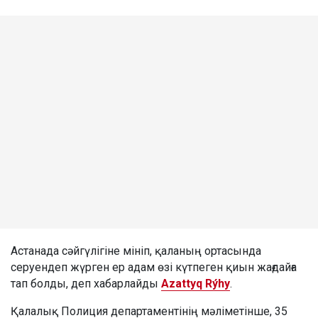
Астанада сәйгүлігіне мініп, қаланың ортасында
серуендеп жүрген ер адам өзі күтпеген қиын жағдайға
тап болды, деп хабарлайды
Azattyq Rýhy
.
Қалалық Полиция департаментінің мәліметінше, 35