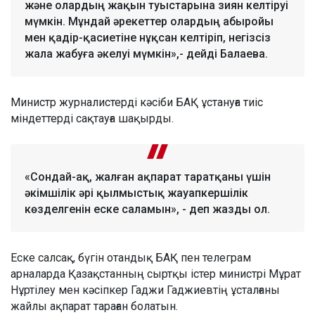
және олардың жақын туыстарына зиян келтіруі
мүмкін. Мұндай әрекеттер олардың абыройы
мен қадір-қасиетіне нұқсан келтіріп, негізсіз
жала жабуға әкелуі мүмкін»,- дейді Балаева.
Министр журналистерді кәсіби БАҚ ұстануға тиіс
міндеттерді сақтауға шақырды.
«Сондай-ақ, жалған ақпарат таратқаны үшін
әкімшілік әрі қылмыстық жауапкершілік
көзделгенін еске саламын», - деп жазды ол.
Еске салсақ, бүгін отандық БАҚ пен телеграм
арналарда Қазақстанның сыртқы істер министрі Мұрат
Нұртілеу мен кәсіпкер Гаджи Гаджиевтің ұсталғаны
жайлы ақпарат тараған болатын.