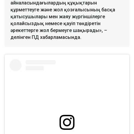
айналасындағылардың құқықтарын
құрметтеуге және жол қозғалысының басқа
қатысушылары мен жаяу жүргіншілерге
қолайсыздық немесе қауіп төндіретін
әрекеттерге жол бермеуге шақырады», –
делінген ПД хабарламасында.