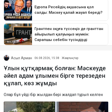
Асыл Арман
06.08.2026, 15:38
Жаңалықтар
Ұлын құтқармақ болған: Мәскеуде
әйел адам ұлымен бірге терезеден
құлап, көз жұмды
Олар бұл үйді бір жылдан бері жалдап тұрып келген