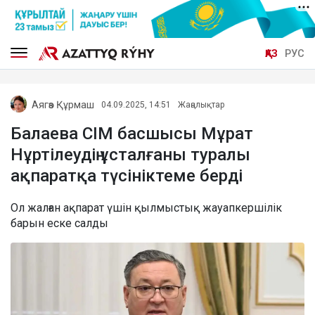
ҚАЗ
РУС
Аягөз Құрмаш
04.09.2025, 14:51
Жаңалықтар
Балаева СІМ басшысы Мұрат
Нұртілеудің ұсталғаны туралы
ақпаратқа түсініктеме берді
Ол жалған ақпарат үшін қылмыстық жауапкершілік
барын еске салды