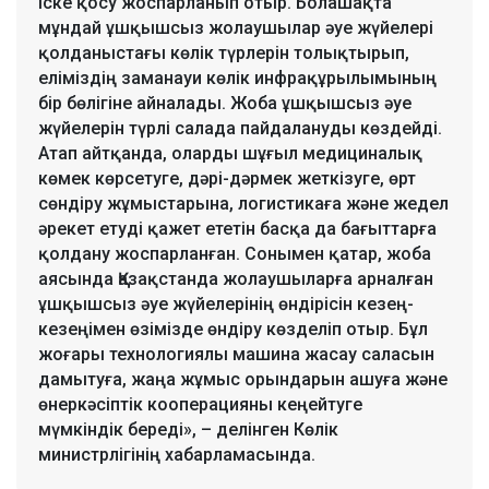
іске қосу жоспарланып отыр. Болашақта
мұндай ұшқышсыз жолаушылар әуе жүйелері
қолданыстағы көлік түрлерін толықтырып,
еліміздің заманауи көлік инфрақұрылымының
бір бөлігіне айналады. Жоба ұшқышсыз әуе
жүйелерін түрлі салада пайдалануды көздейді.
Атап айтқанда, оларды шұғыл медициналық
көмек көрсетуге, дәрі-дәрмек жеткізуге, өрт
сөндіру жұмыстарына, логистикаға және жедел
әрекет етуді қажет ететін басқа да бағыттарға
қолдану жоспарланған. Сонымен қатар, жоба
аясында Қазақстанда жолаушыларға арналған
ұшқышсыз әуе жүйелерінің өндірісін кезең-
кезеңімен өзімізде өндіру көзделіп отыр. Бұл
жоғары технологиялы машина жасау саласын
дамытуға, жаңа жұмыс орындарын ашуға және
өнеркәсіптік кооперацияны кеңейтуге
мүмкіндік береді», – делінген Көлік
министрлігінің хабарламасында.