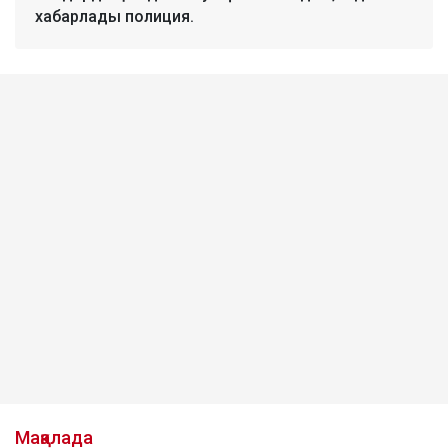
хабарлады полиция.
Мақалада