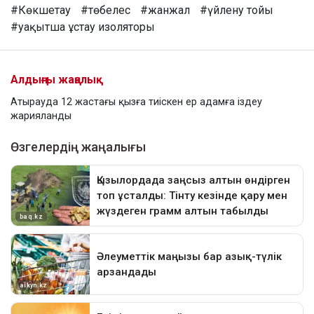
#Көкшетау
#төбелес
#жанжал
#үйлену тойы
#уақытша ұстау изоляторы
Алдыңғы жаңалық
Атырауда 12 жастағы қызға тиіскен ер адамға іздеу
жарияланды