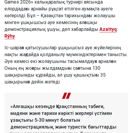
Games 2026» халықаралық турнирі аясында
елордадағы арнайы рұқсат етілген аумақта әуеге
көтерілді. Бұл – Қазақстан тарихындағы жолаушы
мінген ұшқышсыз әуе кемесінің алғашқы
демонстрациялық ұшуы, деп хабарлайды
Azattyq
Rýhy
.
Іс-шараға қатысушылар ұшқышсыз әуе жүйелерінің
нақты жағдайда қолданылу мүмкіндіктерімен танысты.
Әуе кемесі екі жолаушыны тасымалдауға арналған.
Оның ең жоғары жылдамдығы сағатына 130
шақырымды құрайды, ал ұшу қашықтығы 35
шақырымға дейін жетеді.
«Алғашқы кезеңде Қазақстанның табиғи,
мәдени және тарихи көрікті жерлері үстімен
ұзақтығы 5-30 минут болатын
демонстрациялық және туристік бағыттарды