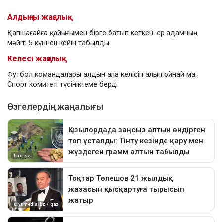
Алдыңғы жаңалық
Қапшағайға қайығымен бірге батып кеткен: ер адамның
мәйіті 5 күннен кейін табылды
Келесі жаңалық
Футбол командалары алдын ала келісіп алып ойнай ма:
Спорт комитеті түсініктеме берді