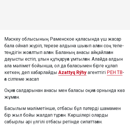
Мәскеу облысының Раменское қаласында үш жасар
бала ойнап жүріп, терезе алдына шығып алған соң тепе-
теңдігін жоғалтып алған. Баланың анасы айқайлаған
дауысты естіп, ұлын құтқаруға ұмтылған. Алайда алдын
ала мәлімет бойынша, ол да баласымен бірге құлап
кеткен, деп хабарлайды
Azattyq Rýhy
агенттігі
РЕН ТВ
-
ға сілтеме жасап
Оқиға салдарынан анасы мен баласы оқиға орнында көз
жұмған.
Басылым мәліметінше, отбасы бұл пәтерді шамамен
бір жыл бойы жалдап тұрған. Көршілері оларды
сабырлы әрі үлгілі отбасы ретінде сипаттаған.