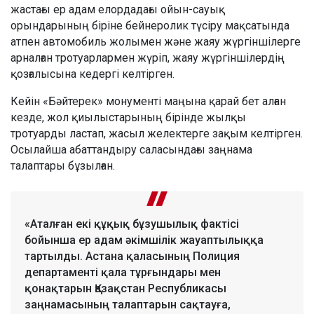
жастағы ер адам елордадағы ойын-сауық
орындарының біріне бейнеролик түсіру мақсатында
атпен автомобиль жолымен және жаяу жүргіншілерге
арналған тротуарлармен жүріп, жаяу жүргіншілердің
қозғалысына кедергі келтірген.
Кейін «Бәйтерек» монументі маңына қарай бет алған
кезде, жол қиылыстарының бірінде жылқы
тротуарды ластап, жасыл желектерге зақым келтірген.
Осылайша абаттандыру саласындағы заңнама
талаптары бұзылған.
«Аталған екі құқық бұзушылық фактісі
бойынша ер адам әкімшілік жауаптылыққа
тартылды. Астана қаласының Полиция
департаменті қала тұрғындары мен
қонақтарын Қазақстан Республикасы
заңнамасының талаптарын сақтауға,