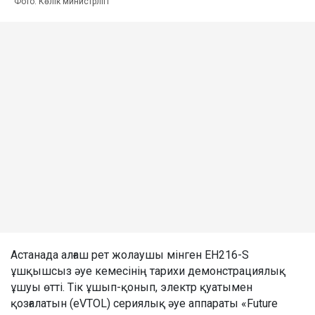
Фото: Көлік министрлігі
Астанада алғаш рет жолаушы мінген EH216-S
ұшқышсыз әуе кемесінің тарихи демонстрациялық
ұшуы өтті. Тік ұшып-қонып, электр қуатымен
қозғалатын (eVTOL) сериялық әуе аппараты «Future