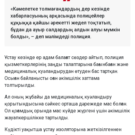
«Кәмелетке толмағандардың дер кезінде
хабарласуының арқасында полицейлер
құқыққа қайшы әрекетті жедел тоқтатып,
бұдан да ауыр салдардың алдын алуы мүмкін
болды», – деп мәлімдеді полиция.
Ұстау кезінде ер адам балағат сөздер айтып, полиция
қызметкерлерінің заңды талаптарына бағынбаған және
медициналық куәландырудан өтуден бас тартқан.
Осыған байланысты оған әкімшілік хаттама
толтырылды.
Ал оның жұбайы да медициналық куәландыру
қорытындысына сәйкес орташа дәрежеде мас болған.
Ол қоғамдық орында мас күйде жүргені үшін әкімшілік
жауапкершілікке тартылды.
Күдікті уақытша ұстау изоляторына жеткізілгеннен