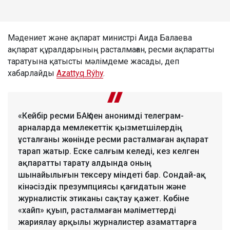
Мәдениет және ақпарат министрі Аида Балаева
ақпарат құралдарының расталмаған, ресми ақпаратты
таратуына қатысты мәлімдеме жасады, деп
хабарлайды
Azattyq Rýhy
.
«Кейбір ресми БАҚ пен анонимді телеграм-
арналарда мемлекеттік қызметшілердің
ұсталғаны жөнінде ресми расталмаған ақпарат
тарап жатыр. Еске салғым келеді, кез келген
ақпаратты тарату алдында оның
шынайылығын тексеру міндеті бар. Сондай-ақ
кінәсіздік презумпциясы қағидатын және
журналистік этиканы сақтау қажет. Көбіне
«хайп» қуып, расталмаған мәліметтерді
жариялау арқылы журналистер азаматтарға