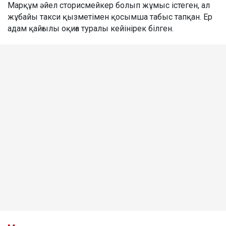
Марқұм әйел сторисмейкер болып жұмыс істеген, ал
жұбайы такси қызметімен қосымша табыс тапқан. Ер
адам қайғылы оқиға туралы кейінірек білген.