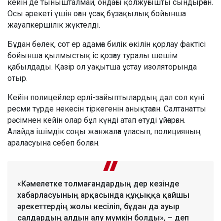
кейін де тынышталмай, ондағы қолжуғышты сындырған.
Осы әрекеті үшін оған ұсақ бұзақылық бойынша
жауапкершілік жүктелді.
Бұдан бөлек, сот ер адамға билік өкілін қорлау фактісі
бойынша қылмыстық іс қозғау туралы шешім
қабылдады. Қазір ол уақытша ұстау изоляторында
отыр.
Кейін полицейлер ерлі-зайыптылардың дәл сол күні
ресми түрде некесін тіркегенін анықтаған. Салтанатты
рәсімнен кейін олар бұл күнді атап өтуді ұйғарған.
Алайда ішімдік соңы жанжалға ұласып, полицияның
араласуына себеп болған.
«Кәмелетке толмағандардың дер кезінде
хабарласуының арқасында құқыққа қайшы
әрекеттердің жолы кесіліп, бұдан да ауыр
салдардың алдын алу мүмкін болды», – деп