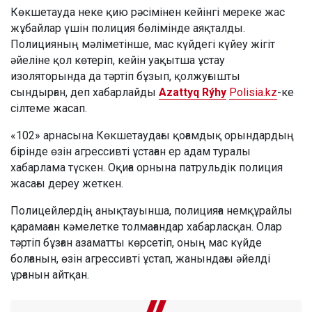
Көкшетауда неке қию рәсімінен кейінгі мереке жас
жұбайлар үшін полиция бөлімінде аяқталды.
Полицияның мәліметінше, мас күйдегі күйеу жігіт
әйеліне қол көтеріп, кейін уақытша ұстау
изоляторында да тәртіп бұзып, қолжуғышты
сындырған, деп хабарлайды
Azattyq Rýhy
Polisia.kz
-ке
сілтеме жасап.
«102» арнасына Көкшетаудағы қоғамдық орындардың
бірінде өзін агрессивті ұстаған ер адам туралы
хабарлама түскен. Оқиға орнына патрульдік полиция
жасағы дереу жеткен.
Полицейлердің анықтауынша, полицияға немқұрайлы
қарамаған кәмелетке толмағандар хабарласқан. Олар
тәртіп бұзған азаматты көрсетіп, оның мас күйде
болғанын, өзін агрессивті ұстап, жанындағы әйелді
ұрғанын айтқан.