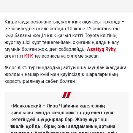
Көкшетауда резонанстық жол-көлік оқиғасы тіркелді –
велосипедпен келе жатқан 10 және 12 жастағы екі
қыз баланы жеңіл көлік қағып кетті. Toyota көлігінің
жүргізушісі күрт тежегенімен, оқиғаның алдын алу
мүмкін болған жоқ, деп хабарлайды
Azattyq Rýhy
агенттігі
КТК
телеарнасына сілтеме жасап.
Жергілікті тұрғындардың айтуынша, мұндай жағдайға
жолдың нашар күйі мен қауіпсіздік шараларының
қарастырылмауы себеп болған.
«Маяковский – Лиза Чайкина көшелерінің
қиылысы: мұнда жеңіл көліктің дөңгелегі түсіп
кететіндей шұңқырлар бар. Жаяу жүргінші
өткелін қойды, бірақ оны аялдаманың артына