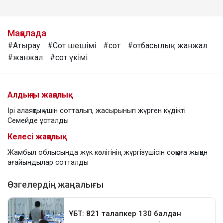
Мақалада
#Атырау
#Сот шешімі
#сот
#отбасылық жанжал
#жанжал
#сот үкімі
Алдыңғы жаңалық
Ірі алаяқтық үшін сотталып, жасырынып жүрген күдікті
Семейде ұсталды
Келесі жаңалық
Жамбыл облысында жүк көлігінің жүргізушісін соққыға жыққан
ағайындылар сотталды