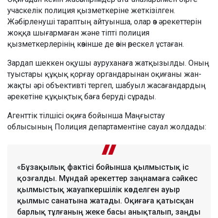
учаскелік полиция қызметкеріне жеткізілген.
Жәбірленуші тараптың айтуынша, олар өз әрекеттерін
жоққа шығармаған және тіпті полиция
қызметкерлерінің көзінше де өзін өрескел ұстаған.
Зардап шеккен оқушы ауруханаға жатқызылды. Оның
туыстары құқық қорғау органдарынан оқиғаны жан-
жақты әрі объективті тергеп, шабуыл жасағандардың
әрекетіне құқықтық баға беруді сұрады.
Агенттік тілшісі оқиға бойынша Маңғыстау
облысының Полиция департаментіне сауал жолдады:
«Бұзақылық фактісі бойынша қылмыстық іс
қозғалды. Мұндай әрекеттер заңнамаға сәйкес
қылмыстық жауапкершілік көзделген ауыр
қылмыс санатына жатады. Оқиғаға қатысқан
барлық тұлғаның жеке басы анықталып, заңды