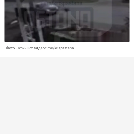
Фото: Скриншот видео t.me/krispastana