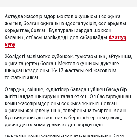
Ақтауда жасөспірімдер мектеп оқушысын соққыға
жығып, болған оқиғаны видеоға түсіріп, сол арқылы
қорқытпақ болған. Бұл туралы зардап шеккен
баланың отбасы мәлімдеді, деп хабарлайды
Azattyq
Rýhy
.
Желідегі мәліметке сүйенсек, туыстарының айтуынша,
оқиға таңертең болған. Мектеп оқушысы дүкенге
шыққан кезде оны 16-17 жастағы екі жасөспірім
тоқтатып алған.
Олардың сөзінше, күдіктілер баладан үйінен басқа бір
жігітті алдап шығаруын талап еткен. Ол бас тартқаннан
кейін жасөспірімдер оны соққыға жығып, болған
оқиғаны жәбірленушінің телефонына түсірген. Кейін
бұл видеоны әлгі жігітке жіберіп, «Егер шықпасаң,
досыңды осылай ұрамыз» деп қорқытқан.
Оқиғадан кейін жасөспірімдер ата-аналарымен бірге