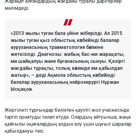
Жарақат алғандардың жағдайы туралы дәрігерлер
мәлімдеді.
«2013 жылы туған бала үйіне жіберілді. Ал 2015
жылы туған қыз облыстық көпбейінді балалар
ауруханасының травматология бөліміне
жеткізілді. Диагнозы: жабық бас-ми жарақаты,
ми шайқалуы және бұғанасының сынуы. Қазіргі
жағдайы тұрақты, толық көлемде ем қабылдап
жатыр», – деді Ақмола облыстық көпбейінді
балалар ауруханасының нейрохирургі Нұржан
Ысқақов.
Жергілікті тұрғындар биліктен қауіпті жол учаскесінде
тәртіп орнатуды талап етуде. Олардың айтуынша, жаңа
қайғылы оқиғалардың алдын алу үшін шұғыл шаралар
қабылдануы тиіс.