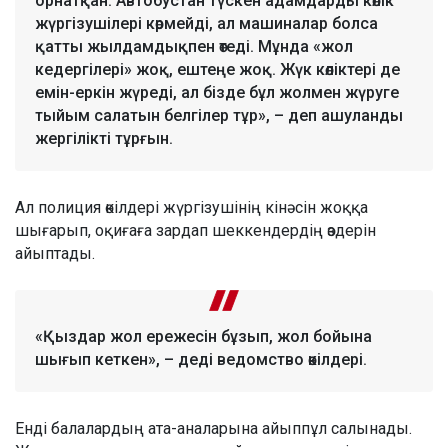
орнатқан. Автобустан түскен адамдарды көлік
жүргізушілері көрмейді, ал машиналар болса
қатты жылдамдықпен өтеді. Мұнда «жол
кедергілері» жоқ, ештеңе жоқ. Жүк көліктері де
емін-еркін жүреді, ал бізде бұл жолмен жүруге
тыйым салатын белгілер тұр», – деп ашуланды
жергілікті тұрғын.
Ал полиция өкілдері жүргізушінің кінәсін жоққа
шығарып, оқиғаға зардап шеккендердің өздерін
айыптады.
«Қыздар жол ережесін бұзып, жол бойына
шығып кеткен», – деді ведомство өкілдері.
Енді балалардың ата-аналарына айыппұл салынады.