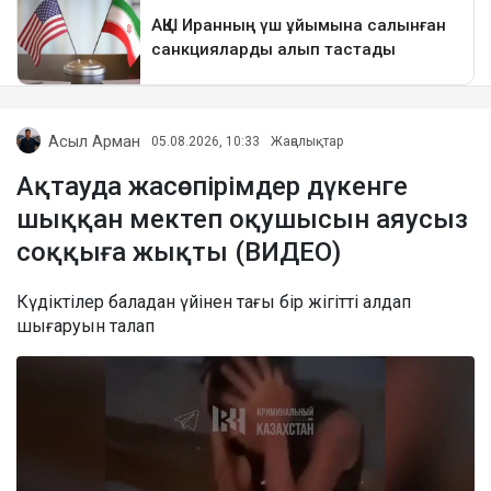
Асыл Арман
05.08.2026, 10:33
Жаңалықтар
Ақтауда жасөспірімдер дүкенге
шыққан мектеп оқушысын аяусыз
соққыға жықты (ВИДЕО)
Күдіктілер баладан үйінен тағы бір жігітті алдап
шығаруын талап