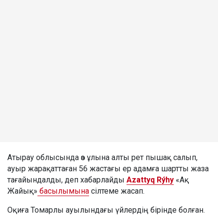
Атырау облысында өз ұлына алты рет пышақ салып,
ауыр жарақаттаған 56 жастағы ер адамға шартты жаза
тағайындалды, деп хабарлайды
Azattyq Rýhy
«Ақ
Жайық»
басылымына
сілтеме жасап.
Оқиға Томарлы ауылындағы үйлердің бірінде болған.