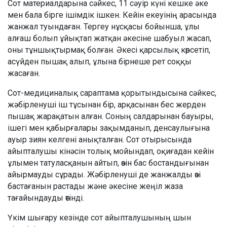
Сот материалдарына сәйкес, 11 сәуір күні кешке әке
мен бала бірге ішімдік ішкен. Кейін екеуінің арасында
жанжал туындаған. Тергеу нұсқасы бойынша, ұлы
алғаш болып ұйықтап жатқан әкесіне шабуыл жасап,
оны тұншықтырмақ болған. Әкесі қарсылық көрсетіп,
асүйден пышақ алып, ұлына бірнеше рет соққы
жасаған.
Сот-медициналық сараптама қорытындысына сәйкес,
жәбірленуші іш тұсынан бір, арқасынан бес жерден
пышақ жарақатын алған. Соның салдарынан бауыры,
ішегі мен қабырғалары зақымданып, денсаулығына
ауыр зиян келгені анықталған. Сот отырысында
айыпталушы кінәсін толық мойындап, оқиғадан кейін
ұлымен татуласқанын айтып, өзін бас бостандығынан
айырмауды сұрады. Жәбірленуші де жанжалды өзі
бастағанын растады және әкесіне жеңіл жаза
тағайындауды өтінді.
Үкім шығару кезінде сот айыпталушының шын