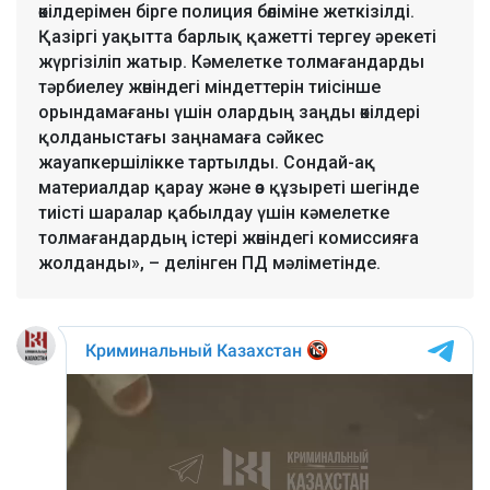
өкілдерімен бірге полиция бөліміне жеткізілді.
Қазіргі уақытта барлық қажетті тергеу әрекеті
жүргізіліп жатыр. Кәмелетке толмағандарды
тәрбиелеу жөніндегі міндеттерін тиісінше
орындамағаны үшін олардың заңды өкілдері
қолданыстағы заңнамаға сәйкес
жауапкершілікке тартылды. Сондай-ақ
материалдар қарау және өз құзыреті шегінде
тиісті шаралар қабылдау үшін кәмелетке
толмағандардың істері жөніндегі комиссияға
жолданды», – делінген ПД мәліметінде.