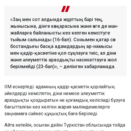
«Заң мен сот алдында жұрттың бәрі тең,
жынысына, дінге көзқарасына және өзге де мән-
жайларға байланысты кез келген кемсітуге
тыйым салынады (16-бап). Сонымен қатар сөз
бостандығы басқа адамдардың ар-намысы
мен қадір-қасиетіне қол сұқпауға тиіс, ал діни
және әлеуметтік араздықты насихаттауға жол
берілмейді (23-бап)», – делінген хабарламада.
ІІМ ескертеді: адамның қадір-қасиетін қорлайтын,
әйелдерді кемсітетін, діни немесе әлеуметтік
араздықты қоздыратын не қоғамдық келісімді бұзуға
бағытталған кез келген жария мәлімдемелерге
заңнамаға сәйкес құқықтық баға беріледі.
Айта кетейік, осыған дейін Түркістан облысында тойда