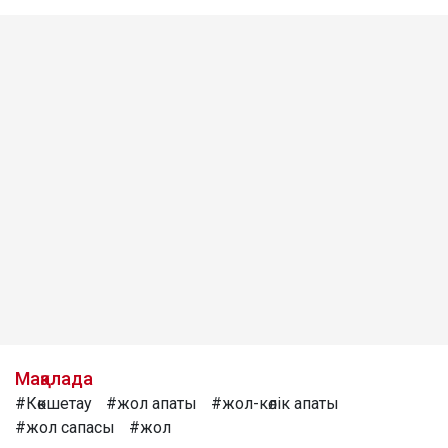
Мақалада
#Көкшетау
#жол апаты
#жол-көлік апаты
#жол сапасы
#жол