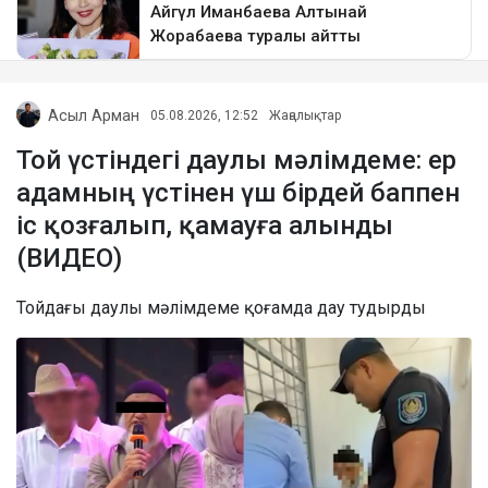
Асыл Арман
05.08.2026, 12:52
Жаңалықтар
Той үстіндегі даулы мәлімдеме: ер
адамның үстінен үш бірдей баппен
іс қозғалып, қамауға алынды
(ВИДЕО)
Тойдағы даулы мәлімдеме қоғамда дау тудырды