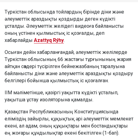
Түркістан облысында тойлардың бірінде діни және
әлеуметтік араздықты қоздырды деген күдікті
ұсталды. Әлеуметтік желідегі видеоға байланысты
оның үстінен қылмыстық іс қозғалды, деп
хабарлайды
Azattyq Rýhy
.
Осыған дейін хабарланғандай, әлеуметтік желілерде
Түркістан облысының 66 жастағы тұрғынының жария
айтқан сөздері түсірілген бейнежазбаның таралуына
байланысты діни және әлеуметтік араздықты қоздыру
белгілері бойынша қылмыстық іс қозғалған.
ІІМ мәліметінше, қазіргі уақытта күдікті ұсталып,
уақытша ұстау изоляторына қамалды.
Қазақстан Республикасының Конституциясында
еліміздің зайырлы, құқықтық әрі әлеуметтік мемлекет
екені, ал адам, оның құқықтары мен бостандықтары
ең жоғары құндылықтар екені бекітілген (1-бап).