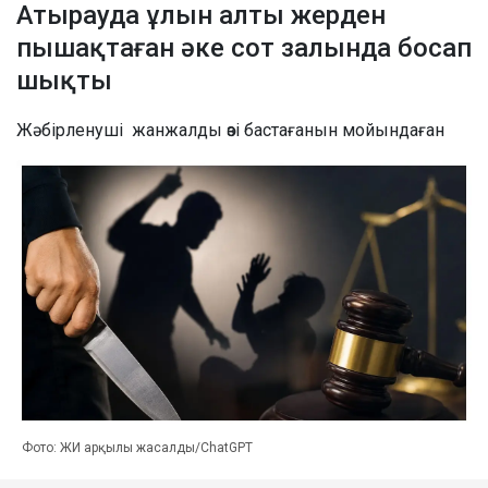
Атырауда ұлын алты жерден
пышақтаған әке сот залында босап
шықты
Жәбірленуші жанжалды өзі бастағанын мойындаған
Фото: ЖИ арқылы жасалды/ChatGPT