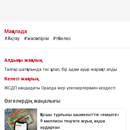
Мақалада
#Ақтау
#жасөспірім
#төбелес
Алдыңғы жаңалық
Талғар шатқалында тас құлап, бір адам ауыр жарақат алды
Келесі жаңалық
ЖСДП кандидаты Оралда жер үлескерлерімен кездесті