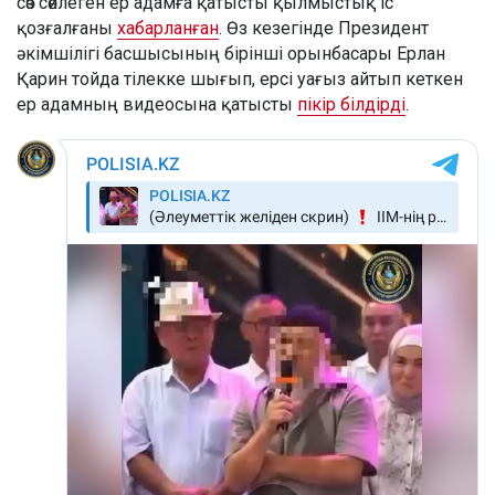
сөз сөйлеген ер адамға қатысты қылмыстық іс
қозғалғаны
хабарланған
. Өз кезегінде Президент
әкімшілігі басшысының бірінші орынбасары Ерлан
Қарин тойда тілекке шығып, ерсі уағыз айтып кеткен
ер адамның видеосына қатысты
пікір білдірді
.