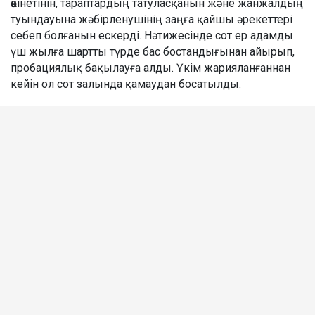
өкінетінін, тараптардың татуласқанын және жанжалдың
туындауына жәбірленушінің заңға қайшы әрекеттері
себеп болғанын ескерді. Нәтижесінде сот ер адамды
үш жылға шартты түрде бас бостандығынан айырып,
пробациялық бақылауға алды. Үкім жарияланғаннан
кейін ол сот залында қамаудан босатылды.