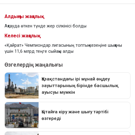
Алдыңғы жаңалық
Ақтауда өткен түнде жер сілкінісі болды
Келесі жаңалық
«Қайрат» Чемпиондар лигасының топтық кезеңіне шыққаны
үшін 11,6 млрд теңге сыйақы алды