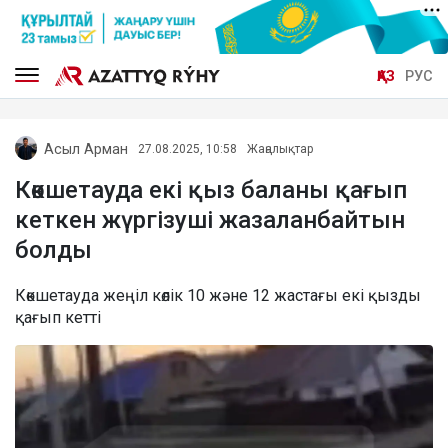
ҚАЗ
РУС
Асыл Арман
27.08.2025, 10:58
Жаңалықтар
Көкшетауда екі қыз баланы қағып
кеткен жүргізуші жазаланбайтын
болды
Көкшетауда жеңіл көлік 10 және 12 жастағы екі қызды
қағып кетті