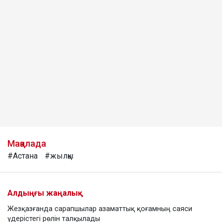
Мақалада
#Астана
#жылқы
Алдыңғы жаңалық
Жезқазғанда сарапшылар азаматтық қоғамның саяси
үдерістегі рөлін талқылады