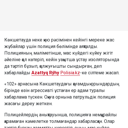
Көкшетауда неке қию рәсімінен кейінгі мереке жас
жұбайлар үшін полиция бөлімінде аяқталды.
Полицияның мәліметінше, мас күйдегі күйеу жігіт
әйеліне қол көтеріп, кейін уақытша ұстау изоляторында
да тәртіп бұзып, қолжуғышты сындырған, деп
хабарлайды
Azattyq Rýhy
Polisia.kz
-ке сілтеме жасап.
«102» арнасына Көкшетаудағы қоғамдық орындардың
бірінде өзін агрессивті ұстаған ер адам туралы
хабарлама түскен. Оқиға орнына патрульдік полиция
жасағы дереу жеткен.
Полицейлердің анықтауынша, полицияға немқұрайлы
қарамаған кәмелетке толмағандар хабарласқан. Олар
тәртіп бұзған азаматты көрсетіп, оның мас күйде