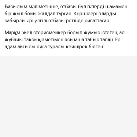
Басылым мәліметінше, отбасы бұл пәтерді шамамен
бір жыл бойы жалдап тұрған. Көршілері оларды
сабырлы әрі үлгілі отбасы ретінде сипаттаған.
Марқұм әйел сторисмейкер болып жұмыс істеген, ал
жұбайы такси қызметімен қосымша табыс тапқан. Ер
адам қайғылы оқиға туралы кейінірек білген.