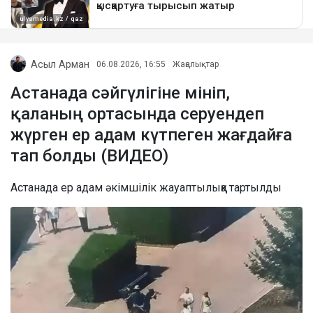
Асыл Арман
06.08.2026, 16:55
Жаңалықтар
Астанада сәйгүлігіне мініп,
қаланың ортасында серуендеп
жүрген ер адам күтпеген жағдайға
тап болды (ВИДЕО)
Астанада ер адам әкімшілік жауаптылыққа тартылды