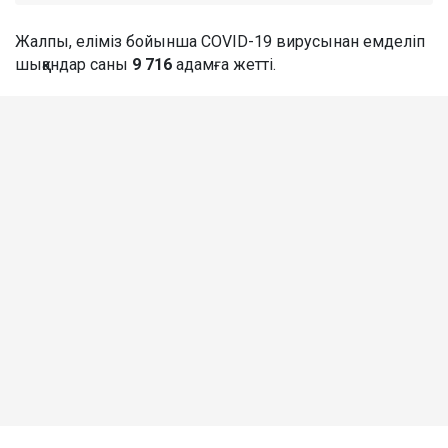
Жалпы, еліміз бойынша COVID-19 вирусынан емделіп
шыққандар саны
9 716
адамға жетті.