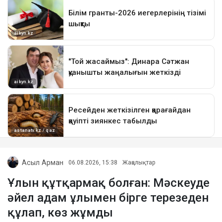
Асыл Арман
06.08.2026, 15:38
Жаңалықтар
Ұлын құтқармақ болған: Мәскеуде
әйел адам ұлымен бірге терезеден
құлап, көз жұмды