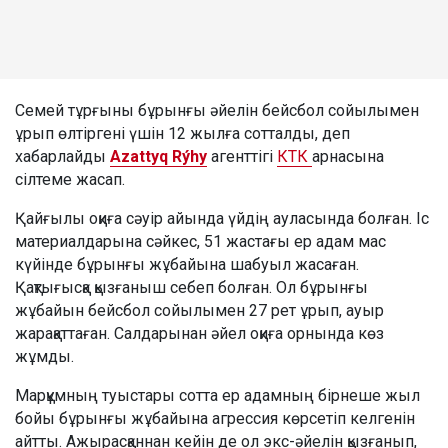
Семей тұрғыны бұрынғы әйелін бейсбол сойылымен
ұрып өлтіргені үшін 12 жылға сотталды, деп
хабарлайды
Azattyq Rýhy
агенттігі
КТК
арнасына
сілтеме жасап.
Қайғылы оқиға сәуір айында үйдің ауласында болған. Іс
материалдарына сәйкес, 51 жастағы ер адам мас
күйінде бұрынғы жұбайына шабуыл жасаған.
Қақтығысқа қызғаныш себеп болған. Ол бұрынғы
жұбайын бейсбол сойылымен 27 рет ұрып, ауыр
жарақаттаған. Салдарынан әйел оқиға орнында көз
жұмды.
Марқұмның туыстары сотта ер адамның бірнеше жыл
бойы бұрынғы жұбайына агрессия көрсетіп келгенін
айтты. Ажырасқаннан кейін де ол экс-әйелін қызғанып,