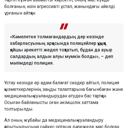
болғанын, өзін агрессивті ұстап, жанындағы әйелді
ұрғанын айтқан.
«Кәмелетке толмағандардың дер кезінде
хабарласуының арқасында полицейлер құқыққа
қайшы әрекетті жедел тоқтатып, бұдан да ауыр
салдардың алдын алуы мүмкін болды», – деп
мәлімдеді полиция.
Ұстау кезінде ер адам балағат сөздер айтып, полиция
қызметкерлерінің заңды талаптарына бағынбаған және
медициналық куәландырудан өтуден бас тартқан.
Осыған байланысты оған әкімшілік хаттама
толтырылды.
Ал оның жұбайы да медициналық куәландыру
қорытындысына сәйкес орташа дәрежеде мас болған.