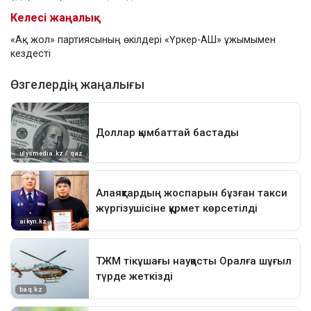
Келесі жаңалық
«Ақ жол» партиясының өкілдері «Үркер-АШ» ұжымымен
кездесті