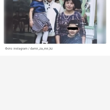
Фото: instagram / damir_za_mir_kz