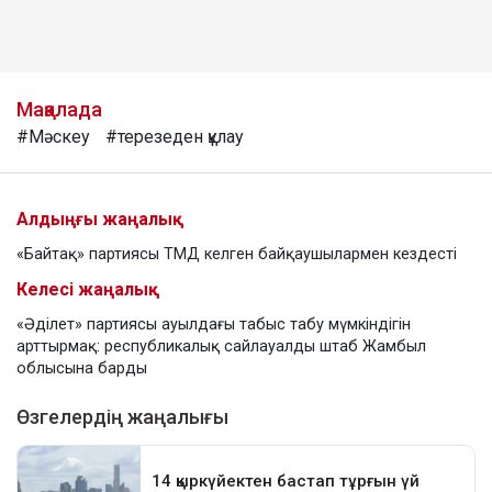
Мақалада
#Мәскеу
#терезеден құлау
Алдыңғы жаңалық
«Байтақ» партиясы ТМД келген байқаушылармен кездесті
Келесі жаңалық
«Әділет» партиясы ауылдағы табыс табу мүмкіндігін
арттырмақ: республикалық сайлауалды штаб Жамбыл
облысына барды