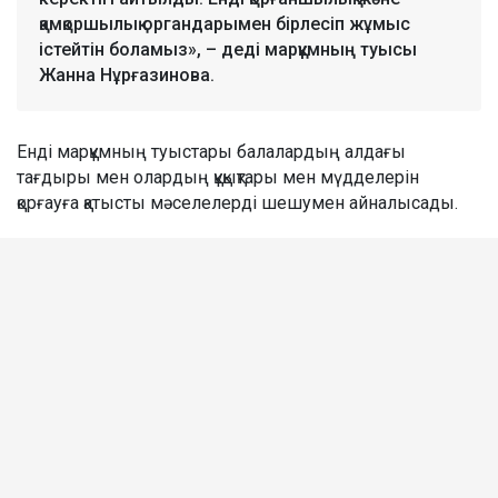
қамқоршылық органдарымен бірлесіп жұмыс
істейтін боламыз», – деді марқұмның туысы
Жанна Нұрғазинова.
Енді марқұмның туыстары балалардың алдағы
тағдыры мен олардың құқықтары мен мүдделерін
қорғауға қатысты мәселелерді шешумен айналысады.