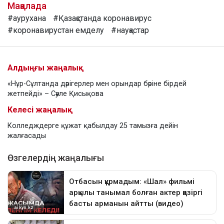
Мақалада
#аурухана
#Қазақстанда коронавирус
#коронавирустан емделу
#науқастар
Алдыңғы жаңалық
«Нұр-Сұлтанда дәрігерлер мен орындар бәріне бірдей
жетпейді» – Сәуле Қисықова
Келесі жаңалық
Колледждерге құжат қабылдау 25 тамызға дейін
жалғасады