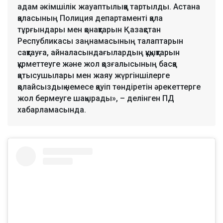
адам әкімшілік жауаптылыққа тартылды. Астана
қаласының Полиция департаменті қала
тұрғындары мен қонақтарын Қазақстан
Республикасы заңнамасының талаптарын
сақтауға, айналасындағылардың құқықтарын
құрметтеуге және жол қозғалысының басқа
қатысушылары мен жаяу жүргіншілерге
қолайсыздық немесе қауіп төндіретін әрекеттерге
жол бермеуге шақырады», – делінген ПД
хабарламасында.