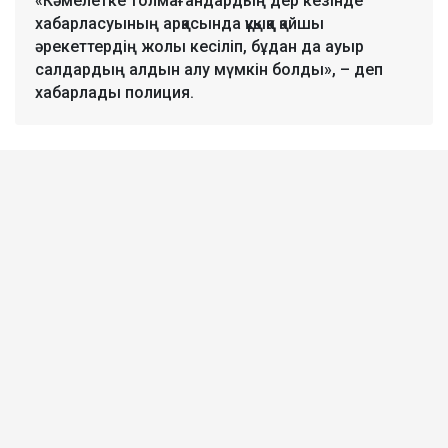
«Кәмелетке толмағандардың дер кезінде
хабарласуының арқасында құқыққа қайшы
әрекеттердің жолы кесіліп, бұдан да ауыр
салдардың алдын алу мүмкін болды», – деп
хабарлады полиция.