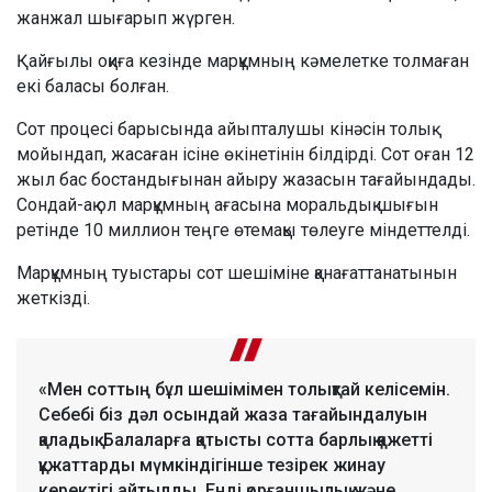
жанжал шығарып жүрген.
Қайғылы оқиға кезінде марқұмның кәмелетке толмаған
екі баласы болған.
Сот процесі барысында айыпталушы кінәсін толық
мойындап, жасаған ісіне өкінетінін білдірді. Сот оған 12
жыл бас бостандығынан айыру жазасын тағайындады.
Сондай-ақ ол марқұмның ағасына моральдық шығын
ретінде 10 миллион теңге өтемақы төлеуге міндеттелді.
Марқұмның туыстары сот шешіміне қанағаттанатынын
жеткізді.
«Мен соттың бұл шешімімен толықтай келісемін.
Себебі біз дәл осындай жаза тағайындалуын
қаладық. Балаларға қатысты сотта барлық қажетті
құжаттарды мүмкіндігінше тезірек жинау
керектігі айтылды. Енді қорғаншылық және