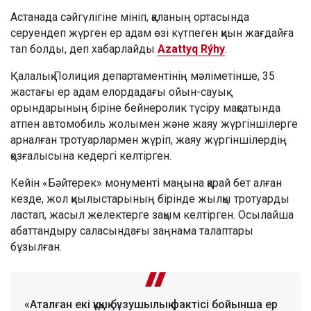
Астанада сәйгүлігіне мініп, қаланың ортасында
серуендеп жүрген ер адам өзі күтпеген қиын жағдайға
тап болды, деп хабарлайды
Azattyq Rýhy
.
Қалалық Полиция департаментінің мәліметінше, 35
жастағы ер адам елордадағы ойын-сауық
орындарының біріне бейнеролик түсіру мақсатында
атпен автомобиль жолымен және жаяу жүргіншілерге
арналған тротуарлармен жүріп, жаяу жүргіншілердің
қозғалысына кедергі келтірген.
Кейін «Бәйтерек» монументі маңына қарай бет алған
кезде, жол қиылыстарының бірінде жылқы тротуарды
ластап, жасыл желектерге зақым келтірген. Осылайша
абаттандыру саласындағы заңнама талаптары
бұзылған.
«Аталған екі құқық бұзушылық фактісі бойынша ер