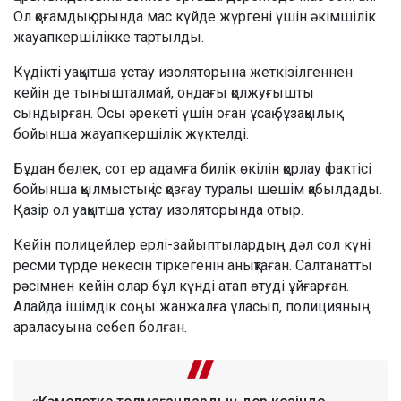
Ол қоғамдық орында мас күйде жүргені үшін әкімшілік
жауапкершілікке тартылды.
Күдікті уақытша ұстау изоляторына жеткізілгеннен
кейін де тынышталмай, ондағы қолжуғышты
сындырған. Осы әрекеті үшін оған ұсақ бұзақылық
бойынша жауапкершілік жүктелді.
Бұдан бөлек, сот ер адамға билік өкілін қорлау фактісі
бойынша қылмыстық іс қозғау туралы шешім қабылдады.
Қазір ол уақытша ұстау изоляторында отыр.
Кейін полицейлер ерлі-зайыптылардың дәл сол күні
ресми түрде некесін тіркегенін анықтаған. Салтанатты
рәсімнен кейін олар бұл күнді атап өтуді ұйғарған.
Алайда ішімдік соңы жанжалға ұласып, полицияның
араласуына себеп болған.