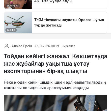
Алмас Ерсін
07.08.2026, 08:29
Оқиғалар
Тойдан кейінгі жанжал: Көкшетауда
жас жұбайлар уақытша ұстау
изоляторынан бір-ақ шықты
Неке қиюдан кейін ішімдік ішкен ерлі-зайыптылардың
жанжалы полицияның араласуымен аяқталды