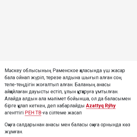
Мәскеу облысының Раменское қаласында үш жасар
бала ойнап жүріп, терезе алдына шығып алған соң
тепе-теңдігін жоғалтып алған. Баланың анасы
айқайлаған дауысты естіп, ұлын құтқаруға ұмтылған.
Алайда алдын ала мәлімет бойынша, ол да баласымен
бірге құлап кеткен, деп хабарлайды
Azattyq Rýhy
агенттігі
РЕН ТВ
-ға сілтеме жасап
Оқиға салдарынан анасы мен баласы оқиға орнында көз
жұмған.