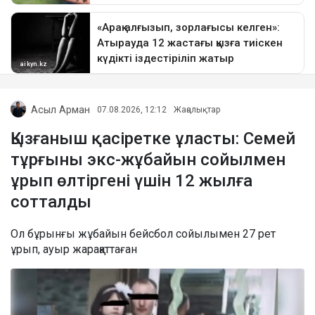
Асыл Арман
07.08.2026, 12:12
Жаңалықтар
Қызғаныш қасіретке ұласты: Семей
тұрғыны экс-жұбайын сойылмен
ұрып өлтіргені үшін 12 жылға
сотталды
Ол бұрынғы жұбайын бейсбол сойылымен 27 рет
ұрып, ауыр жарақаттаған