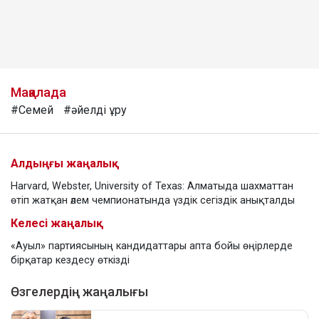
Мақалада
#Семей
#әйелді ұру
Алдыңғы жаңалық
Harvard, Webster, University of Texas: Алматыда шахматтан
өтіп жатқан әлем чемпионатында үздік сегіздік анықталды
Келесі жаңалық
«Ауыл» партиясының кандидаттары апта бойы өңірлерде
бірқатар кездесу өткізді