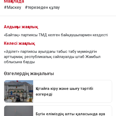
Мақалада
#Мәскеу
#терезеден құлау
Алдыңғы жаңалық
«Байтақ» партиясы ТМД келген байқаушылармен кездесті
Келесі жаңалық
«Әділет» партиясы ауылдағы табыс табу мүмкіндігін
арттырмақ: республикалық сайлауалды штаб Жамбыл
облысына барды