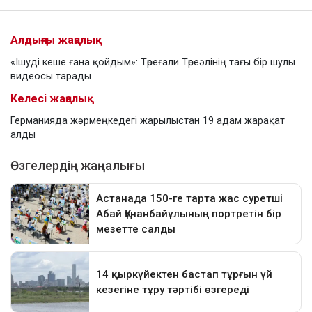
Алдыңғы жаңалық
«Ішуді кеше ғана қойдым»: Төреғали Төреәлінің тағы бір шулы
видеосы тарады
Келесі жаңалық
Германияда жәрмеңкедегі жарылыстан 19 адам жарақат
алды