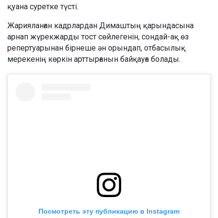
қуана суретке түсті.
Жарияланған кадрлардан Димаштың қарындасына
арнап жүрекжарды тост сөйлегенін, сондай-ақ өз
репертуарынан бірнеше ән орындап, отбасылық
мерекенің көркін арттырғанын байқауға болады.
Посмотреть эту публикацию в Instagram