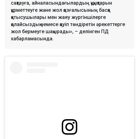
сақтауға, айналасындағылардың құқықтарын
құрметтеуге және жол қозғалысының басқа
қатысушылары мен жаяу жүргіншілерге
қолайсыздық немесе қауіп төндіретін әрекеттерге
жол бермеуге шақырады», – делінген ПД
хабарламасында.