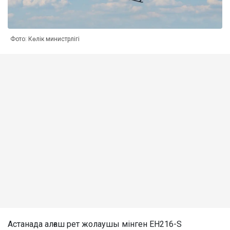
Фото: Көлік министрлігі
Астанада алғаш рет жолаушы мінген EH216-S