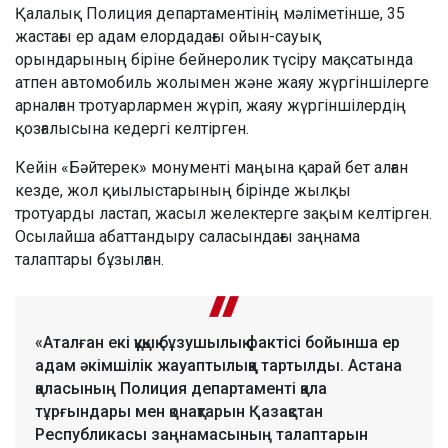
Қалалық Полиция департаментінің мәліметінше, 35
жастағы ер адам елордадағы ойын-сауық
орындарының біріне бейнеролик түсіру мақсатында
атпен автомобиль жолымен және жаяу жүргіншілерге
арналған тротуарлармен жүріп, жаяу жүргіншілердің
қозғалысына кедергі келтірген.
Кейін «Бәйтерек» монументі маңына қарай бет алған
кезде, жол қиылыстарының бірінде жылқы
тротуарды ластап, жасыл желектерге зақым келтірген.
Осылайша абаттандыру саласындағы заңнама
талаптары бұзылған.
«Аталған екі құқық бұзушылық фактісі бойынша ер
адам әкімшілік жауаптылыққа тартылды. Астана
қаласының Полиция департаменті қала
тұрғындары мен қонақтарын Қазақстан
Республикасы заңнамасының талаптарын