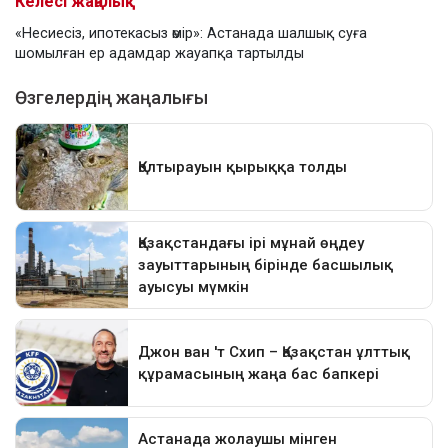
Келесі жаңалық
«Несиесіз, ипотекасыз өмір»: Астанада шалшық суға
шомылған ер адамдар жауапқа тартылды