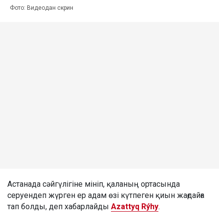
Фото: Видеодан скрин
Астанада сәйгүлігіне мініп, қаланың ортасында
серуендеп жүрген ер адам өзі күтпеген қиын жағдайға
тап болды, деп хабарлайды
Azattyq Rýhy
.