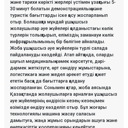
және тарихи көрікті жерлері үстімен ұзақтығы 5-
30 минут болатын демонстрациялық және
туристік бағыттарды іске қосу жоспарланып
отыр. Болашақта мұндай ұшқышсыз
жолаушылар әуе жүйелері қолданыстағы көлік
түрлерін толықтырып, еліміздің заманауи көлік
инфрақұрылымының бір бөлігіне айналады.
Жоба ұшқышсыз әуе жүйелерін түрлі салада
пайдалануды көздейді. Атап айтқанда, оларды
шұғыл медициналық көмек көрсетуге, дәрі-
дәрмек жеткізуге, өрт сөндіру жұмыстарына,
логистикаға және жедел әрекет етуді қажет
ететін басқа да бағыттарға қолдану
жоспарланған. Сонымен қатар, жоба аясында
Қазақстанда жолаушыларға арналған ұшқышсыз
әуе жүйелерінің өндірісін кезең-кезеңімен
өзімізде өндіру көзделіп отыр. Бұл жоғары
технологиялы машина жасау саласын
дамытуға, жаңа жұмыс орындарын ашуға және
өнеркәсіптік кооперацияны кеңейтуге