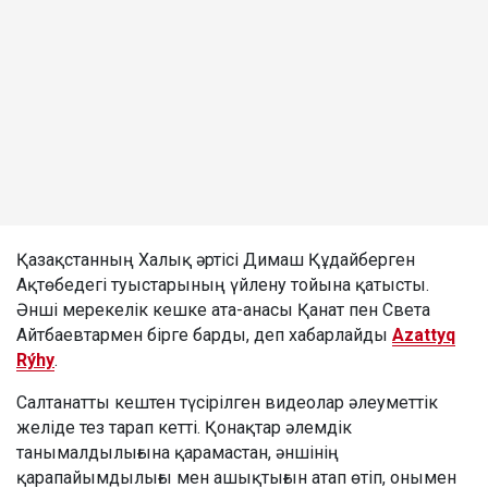
Қазақстанның Халық әртісі Димаш Құдайберген
Ақтөбедегі туыстарының үйлену тойына қатысты.
Әнші мерекелік кешке ата-анасы Қанат пен Света
Айтбаевтармен бірге барды, деп хабарлайды
Azattyq
Rýhy
.
Салтанатты кештен түсірілген видеолар әлеуметтік
желіде тез тарап кетті. Қонақтар әлемдік
танымалдылығына қарамастан, әншінің
қарапайымдылығы мен ашықтығын атап өтіп, онымен