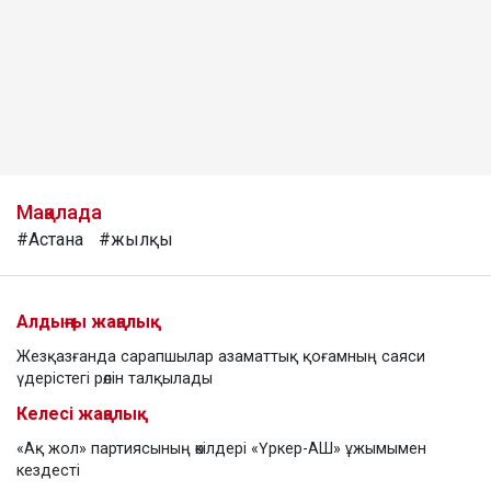
Мақалада
#Астана
#жылқы
Алдыңғы жаңалық
Жезқазғанда сарапшылар азаматтық қоғамның саяси
үдерістегі рөлін талқылады
Келесі жаңалық
«Ақ жол» партиясының өкілдері «Үркер-АШ» ұжымымен
кездесті