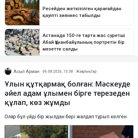
Асыл Арман
06.08.2026, 15:38
Жаңалықтар
Ұлын құтқармақ болған: Мәскеуде
әйел адам ұлымен бірге терезеден
құлап, көз жұмды
Олар бұл үйді бір жылдан бері жалдап тұрып келген