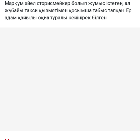
Марқұм әйел сторисмейкер болып жұмыс істеген, ал
жұбайы такси қызметімен қосымша табыс тапқан. Ер
адам қайғылы оқиға туралы кейінірек білген.