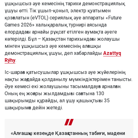
ұшқышсыз әуе кемесінің тарихи демонстрациялық
ұшуы өтті. Тік ұшып-қонып, электр қуатымен
қозғалатын (eVTOL) сериялық әуе аппараты «Future
Games 2026» халықаралық турнирі аясында
елордадағы арнайы рұқсат етілген аумақта әуеге
көтерілді. Бұл – Қазақстан тарихындағы жолаушы
мінген ұшқышсыз әуе кемесінің алғашқы
демонстрациялық ұшуы, деп хабарлайды
Azattyq
Rýhy
.
Іс-шараға қатысушылар ұшқышсыз әуе жүйелерінің
нақты жағдайда қолданылу мүмкіндіктерімен танысты.
Әуе кемесі екі жолаушыны тасымалдауға арналған.
Оның ең жоғары жылдамдығы сағатына 130
шақырымды құрайды, ал ұшу қашықтығы 35
шақырымға дейін жетеді.
«Алғашқы кезеңде Қазақстанның табиғи, мәдени