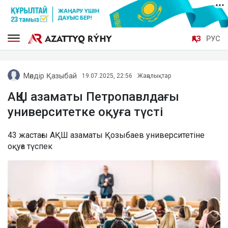
ҚАЗ
РУС
Мөлдір Қазыбай
19.07.2025, 22:56
Жаңалықтар
АҚШ азаматы Петропавлдағы
университетке оқуға түсті
43 жастағы АҚШ азаматы Қозыбаев университетіне
оқуға түспек