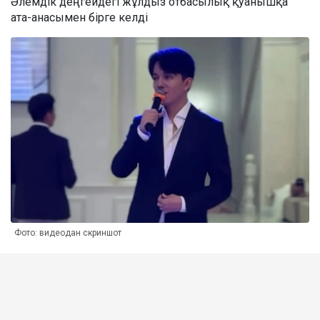
Әлемдік деңгейдегі жұлдыз отбасылық қуанышқа
ата-анасымен бірге келді
Фото: видеодан скриншот