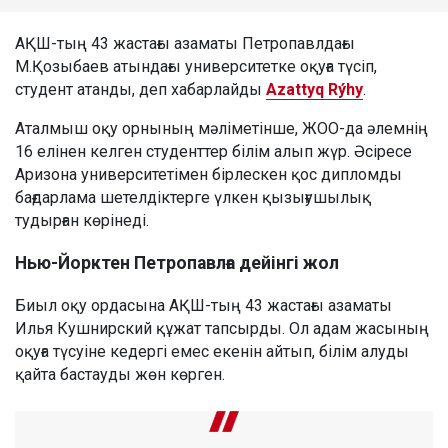
АҚШ-тың 43 жастағы азаматы Петропавлдағы
М.Қозыбаев атындағы университетке оқуға түсіп,
студент атанды, деп хабарлайды
Azattyq Rýhy
.
Аталмыш оқу орнының мәліметінше, ЖОО-да әлемнің
16 елінен келген студенттер білім алып жүр. Әсіресе
Аризона университетімен бірлескен қос дипломды
бағдарлама шетелдіктерге үлкен қызығушылық
тудырған көрінеді.
Нью-Йорктен Петропавлға дейінгі жол
Биыл оқу ордасына АҚШ-тың 43 жастағы азаматы
Илья Кушнирский құжат тапсырды. Ол адам жасының
оқуға түсуіне кедергі емес екенін айтып, білім алуды
қайта бастауды жөн көрген.