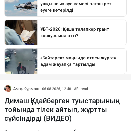
Аягөз Құрмаш
06.08.2026, 12:40
AR trend
Димаш Құдайберген туыстарының
тойында тілек айтып, жұртты
сүйсіндірді (ВИДЕО)