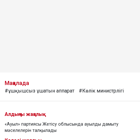
Мақалада
#ұшқышсыз ұшатын аппарат
#Көлік министрлігі
Алдыңғы жаңалық
«Ауыл» партиясы Жетісу облысында ауылды дамыту
мәселелерін талқылады