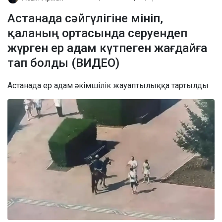
Астанада сәйгүлігіне мініп,
қаланың ортасында серуендеп
жүрген ер адам күтпеген жағдайға
тап болды (ВИДЕО)
Астанада ер адам әкімшілік жауаптылыққа тартылды