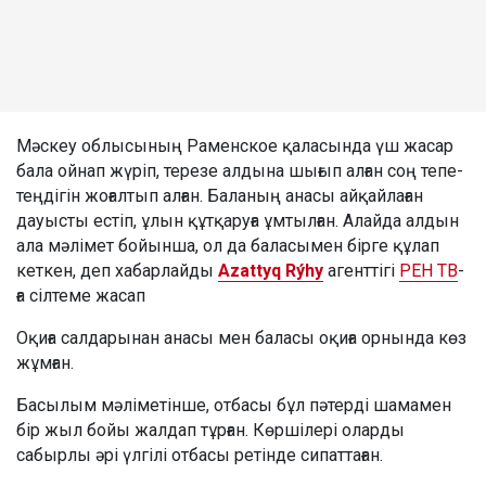
Мәскеу облысының Раменское қаласында үш жасар
бала ойнап жүріп, терезе алдына шығып алған соң тепе-
теңдігін жоғалтып алған. Баланың анасы айқайлаған
дауысты естіп, ұлын құтқаруға ұмтылған. Алайда алдын
ала мәлімет бойынша, ол да баласымен бірге құлап
кеткен, деп хабарлайды
Azattyq Rýhy
агенттігі
РЕН ТВ
-
ға сілтеме жасап
Оқиға салдарынан анасы мен баласы оқиға орнында көз
жұмған.
Басылым мәліметінше, отбасы бұл пәтерді шамамен
бір жыл бойы жалдап тұрған. Көршілері оларды
сабырлы әрі үлгілі отбасы ретінде сипаттаған.