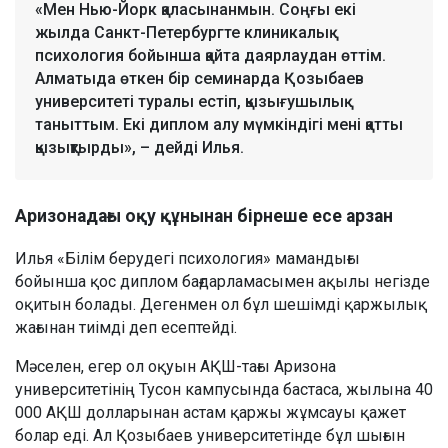
«Мен Нью-Йорк қаласынанмын. Соңғы екі
жылда Санкт-Петербургте клиникалық
психология бойынша қайта даярлаудан өттім.
Алматыда өткен бір семинарда Қозыбаев
университеті туралы естіп, қызығушылық
таныттым. Екі диплом алу мүмкіндігі мені қатты
қызықтырды», – дейді Илья.
Аризонадағы оқу құнынан бірнеше есе арзан
Илья «Білім берудегі психология» мамандығы
бойынша қос диплом бағдарламасымен ақылы негізде
оқитын болады. Дегенмен ол бұл шешімді қаржылық
жағынан тиімді деп есептейді.
Мәселен, егер ол оқуын АҚШ-тағы Аризона
университетінің Тусон кампусында бастаса, жылына 40
000 АҚШ долларынан астам қаржы жұмсауы қажет
болар еді. Ал Қозыбаев университетінде бұл шығын