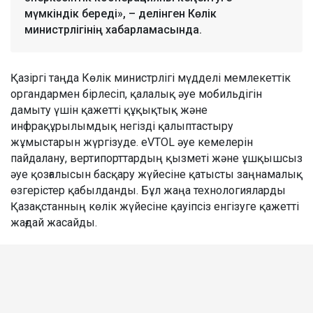
мүмкіндік береді», – делінген Көлік
министрлігінің хабарламасында.
Қазіргі таңда Көлік министрлігі мүдделі мемлекеттік
органдармен бірлесіп, қалалық әуе мобильдігін
дамыту үшін қажетті құқықтық және
инфрақұрылымдық негізді қалыптастыру
жұмыстарын жүргізуде. eVTOL әуе кемелерін
пайдалану, вертипорттардың қызметі және ұшқышсыз
әуе қозғалысын басқару жүйесіне қатысты заңнамалық
өзгерістер қабылданды. Бұл жаңа технологияларды
Қазақстанның көлік жүйесіне қауіпсіз енгізуге қажетті
жағдай жасайды.