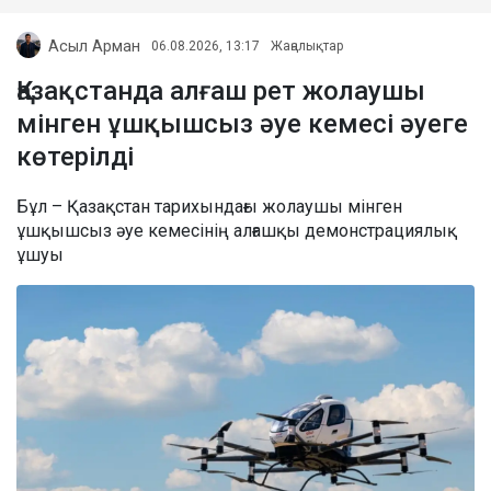
Асыл Арман
06.08.2026, 13:17
Жаңалықтар
Қазақстанда алғаш рет жолаушы
мінген ұшқышсыз әуе кемесі әуеге
көтерілді
Бұл – Қазақстан тарихындағы жолаушы мінген
ұшқышсыз әуе кемесінің алғашқы демонстрациялық
ұшуы