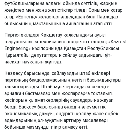
футболшыларына алдағы ойында сәттілік, жарқын
жеңістер мен жаңа жетістіктер тіледі. Сонымен қатар
олар «Ертістің» жеңістері әлдеқашан бүкіл Павлодар
облысының мақтанышына айналғанын атап өтті.
Партия өкілдері Көкшетау қаласындағы ауыл
шаруашылығы техникасын өндіретін отандық «Kazrost
Engineering» кәсіпорнында Қазақстан Республикасы
Құрылтайы депутаттарын сайлау алдындағы үгіт-
насихат науқанын жүргізді.
Кездесу барысында сайлауалды штаб өкілдері
партияның бағдарламасының негізгі басымдықтары
таныстырылды. Штаб мүшелері алдағы кезеңге
арналған бастамалар мен жоспарларға тоқталып,
кәсіпорын қызметкерлерінің сауалдарына жауап
берді. Басқосу барысында өңірдің әлеуметтік-
экономикалық дамуы, өндірісті қолдау және еңбек
адамдарының әл-ауқатын арттыру мәселелері
бойынша мазмұнды пікір алмасу өтті.