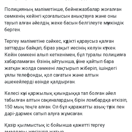
Полицияның мәліметінше, бейнежазбалар жоғалған
сөмкенің кейінгі қозғалысын анықтауға және оны
тауып алған әйелдің жеке басын белгілеуге мүмкіндік
берген.
Тергеу мәліметіне сәйкес, күдікті қараусыз қалған
заттарды байқап, біраз уақыт иесінің келуін күткен.
Кейін сөмкені алып кеткенімен, бұл туралы полицияға
хабарламаған. Өзінің айтуынша, үйіне қайтып бара
жатқан жолда сөмкені лақтырып жіберіп, ішіндегі
ұялы телефонды, қол сағатын және алтын
әшекейлерді өзінде қалдырған.
Келесі күні қаржылық қиындыққа тап болған әйел
табылған алтын сақиналардың бірін ломбардқа өткізіп,
150 мың теңге алған. Ол бұл қаражатты азық-түлік пен
дәрі-дәрмек сатып алуға жұмсаған.
Қазір қылмыстық іс бойынша қажетті тергеу
амалдары жүргізіліп жатыр.