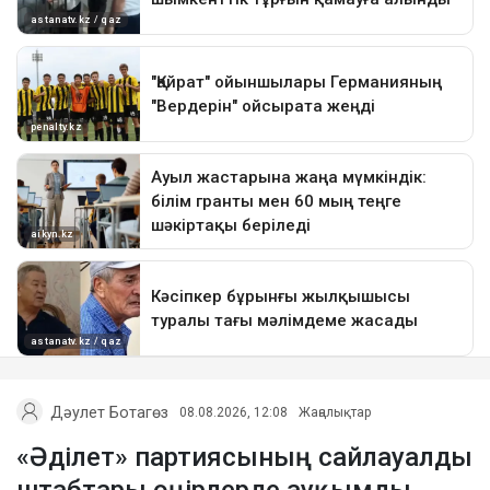
Дәулет Ботагөз
08.08.2026, 12:08
Жаңалықтар
«Әділет» партиясының сайлауалды
штабтары өңірлерде ауқымды