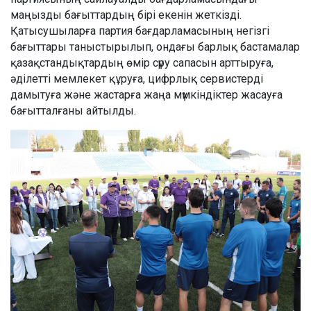
маңызды бағыттардың бірі екенін жеткізді.
Қатысушыларға партия бағдарламасының негізгі
бағыттары таныстырылып, ондағы барлық бастамалар
қазақстандықтардың өмір сүру сапасын арттыруға,
әділетті мемлекет құруға, цифрлық сервистерді
дамытуға және жастарға жаңа мүмкіндіктер жасауға
бағытталғаны айтылды.