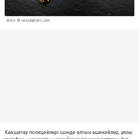
Фото: © istockphoto.com
Көкшетау полицейлері ішінде алтын әшекейлер, ұялы