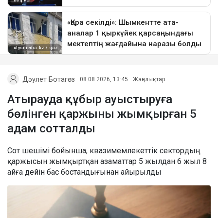
Дәулет Ботагөз
08.08.2026, 13:45
Жаңалықтар
Атырауда құбыр ауыстыруға
бөлінген қаржыны жымқырған 5
адам сотталды
Сот шешімі бойынша, квазимемлекеттік сектордың
қаржысын жымқыртқан азаматтар 5 жылдан 6 жыл 8
айға дейін бас бостандығынан айырылды