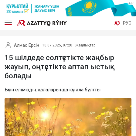
ҚАЗ
РУС
Алмас Ерсін
15.07.2025, 07:20
Жаңалықтар
15 шілдеде солтүстікте жаңбыр
жауып, оңтүстікте аптап ыстық
болады
Бүгін еліміздің қалаларында күн ала бұлтты