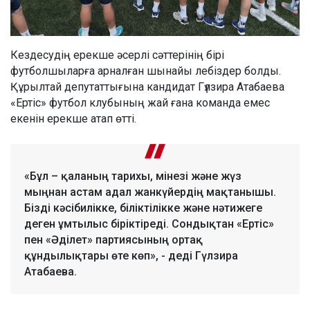
Кездесудің ерекше әсерлі сәттерінің бірі
футболшыларға арналған шынайы лебіздер болды.
Құрылтай депутаттығына кандидат Гүлзира Атабаева
«Ертіс» футбол клубының жай ғана команда емес
екенін ерекше атап өтті.
«Бұл – қаланың тарихы, мінезі және жүз
мыңнан астам адал жанкүйердің мақтанышы.
Бізді кәсібилікке, біліктілікке және нәтижеге
деген ұмтылыс біріктіреді. Сондықтан «Ертіс»
пен «Әділет» партиясының ортақ
құндылықтары өте көп», - деді Гүлзира
Атабаева.