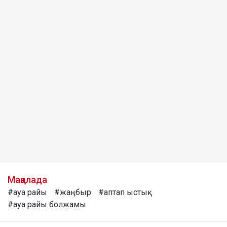
Мақалада
#ауа райы
#жаңбыр
#аптап ыстық
#ауа райы болжамы