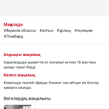
Мақалада
#Ақмола облысы
#алтын
#ұрлық
#полиция
#Ломбард
Алдыңғы жаңалық
Қарағандыда қызметтік ит жоғалып кеткен 18 жастағы
қызды тауып берді
Келесі жаңалық
Алматыда тікелей эфирде балағат сөз айтқан екі блогер
қамауға алынды