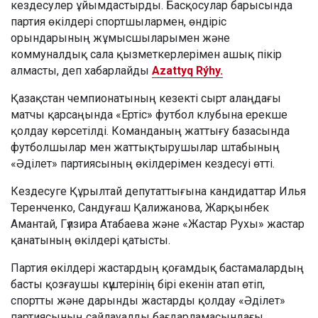
кездесулер ұйымдастырды. Басқосулар барысында
партия өкілдері спортшылармен, өндіріс
орындарының жұмысшыларымен және
коммуналдық сала қызметкерлерімен ашық пікір
алмасты, деп хабарлайды
Azattyq Rýhy.
Қазақстан чемпионатының кезекті сырт алаңдағы
матчы қарсаңында «Ертіс» футбол клубына ерекше
қолдау көрсетілді. Команданың жаттығу базасында
футболшылар мен жаттықтырушылар штабының
«Әділет» партиясының өкілдерімен кездесуі өтті.
Кездесуге Құрылтай депутаттығына кандидаттар Илья
Теренченко, Сандуғаш Қалижанова, Жарқынбек
Амантай, Гүлзира Атабаева және «Жастар Рухы» жастар
қанатының өкілдері қатысты.
Партия өкілдері жастардың қоғамдық бастамалардың
басты қозғаушы күштерінің бірі екенін атап өтіп,
спортты және дарынды жастарды қолдау «Әділет»
партиясының сайлауалды бағдарламасындағы