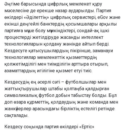
Әңгіме барысында цифрлық мемлекет құру
мәселесіне де ерекше назар аударылды. Партия
өкілдері «Әділеттің» цифрлық сервистері, eGov және
екінші деңгейлі банктердің қосымшалары арқылы
партияға мүше болу мүмкіндіктері, сондай-ақ ішкі
процестерді жетілдіруде жасанды интеллект
технологияларын қолдану жөнінде айтып берді.
Кездесуге қатысушылардың пікірінше, заманауи
технологиялар мемлекеттік қызметтердің
қолжетімділігі мен тиімділігін арттыра отырып,
азаматтардың игілігіне қызмет етуі тиіс.
Кездесудің ең әсерлі сәті – футболшылар мен
жаттықтырушылар штабы қолтаңба қалдырған
символикалық футбол добын табыстау болды. Бұл
доп өзара құрметтің, қолдаудың және команда мен
жанкүйерлер арасындағы бірліктің естелігі ретінде
сақталады.
Кездесу соңында партия өкілдері «Ертіс»