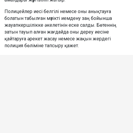
Полицейлер иесі белгілі немесе оны анықтауға
болатын табылған мүлікті иемдену заң бойынша
жауапкершілікке әкелетінін еске салды. Бөтеннің
затын тауып алған жағдайда оны дереу иесіне
қайтаруға әрекет жасау немесе жақын жердегі
полиция бөліміне тапсыру қажет.