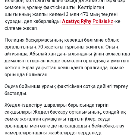
телефон, қол сағаты және басқа да жеке заттары бар
сөмкенің ұрлану фактісін ашты. Келтірілген
шығынның жалпы көлемі 3 млн 470 мың теңгені
құрады, деп хабарлайды
Azattyq Rýhy
Polisia.kz
-ке
сілтеме жасап.
Полиция басқармасының кезекші бөліміне облыс
орталығының 70 жастағы тұрғыны жүгінген. Оның
айтуынша, Абылай хан даңғылындағы үйінің ауласында
демалып отырған кезде сөмкесін орындықта ұмытып
кеткен. Біраз уақыттан кейін қайта оралғанда, сөмке
орнында болмаған.
Оқиға бойынша ұрлық фактісімен сотқа дейінгі тергеу
басталды.
Жедел-іздестіру шаралары барысында тәртіп
сақшылары Жедел басқару орталығының, сондай-ақ
сөмке жоғалған аумақтағы тұрғын үйлер, сауда
орындары мен өзге де нысандардың бейнебақылау
камераларындағы жазбаларды зерделеді.