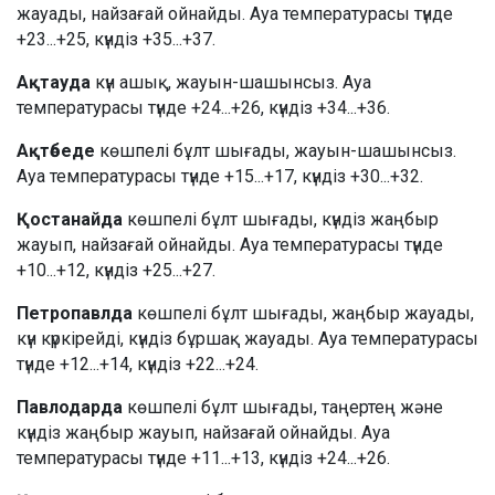
жауады, найзағай ойнайды. Ауа температурасы түнде
+23...+25, күндіз +35...+37.
Ақтауда
күн ашық, жауын-шашынсыз. Ауа
температурасы түнде +24...+26, күндіз +34...+36.
Ақтөбеде
көшпелі бұлт шығады, жауын-шашынсыз.
Ауа температурасы түнде +15...+17, күндіз +30...+32.
Қостанайда
көшпелі бұлт шығады, күндіз жаңбыр
жауып, найзағай ойнайды. Ауа температурасы түнде
+10...+12, күндіз +25...+27.
Петропавлда
көшпелі бұлт шығады, жаңбыр жауады,
күн күркірейді, күндіз бұршақ жауады. Ауа температурасы
түнде +12...+14, күндіз +22...+24.
Павлодарда
көшпелі бұлт шығады, таңертең және
күндіз жаңбыр жауып, найзағай ойнайды. Ауа
температурасы түнде +11...+13, күндіз +24...+26.