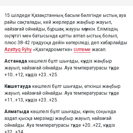
15 шілдеде Қазақстанның басым бөлігінде ыстық ауа
райы сақталады, кей жерлерде жаңбыр жауып,
найзағай ойнайды, бұршақ жаууы мүмкін. Еліміздің
оңтүстігі мен батысында қатты аптап ыстық болып,
плюс 38-42 градусқа дейін көтеріледі, деп хабарлайды
Azattyq Rýhy
«Қазгидрометке»
сілтеме
жасап.
Астанада
көшпелі бұлт шығады, күндіз жаңбыр
жауып, найзағай ойнайды. Ауа температурасы түнде
+10...+12, күндіз +23...+25.
Көкшетауда
көшпелі бұлт шығады, өткінші жаңбыр
жауып, найзағай ойнайды. Ауа температурасы түнде
+11...+13, күндіз +23...+25.
Алматыда
көшпелі бұлт шығады, күннің соңында
аздап қысқа мерзімді жаңбыр жауып, найзағай
ойнайды. Ауа температурасы түнде +20...+22, күндіз
+32...+34.