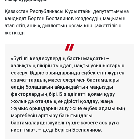
Қазақстан Республикасы Құрылтайы депутаттығына
кандидат Берген Беспалинов кездесудің маңызын
атап өтіп, ашық диалогтың қоғам үшін қажеттілігін
жеткізді.
«Бүгінгі кездесулердің басты мақсаты –
халықтың пікірін тыңдап, нақты ұсыныстарын
ескеру. Өндіріс орындарында еңбек етіп жүрген
азаматтардың мәселелері мен бастамалары
елдің болашағын айқындайтын маңызды
факторлардың бірі. Біз әділетті қоғам құру
жолында отандық өндірісті қолдау, жаңа
жұмыс орындарын ашу және еңбек адамының
мәртебесін арттыру бағытындағы
бастамаларды жүйелі түрде жүзеге асыруға
ниеттіміз», – деді Берген Беспалинов.