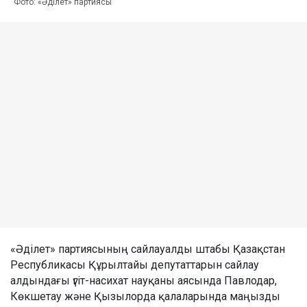
Фото: «Әділет» партиясы
«Әділет» партиясының сайлауалды штабы Қазақстан
Республикасы Құрылтайы депутаттарын сайлау
алдындағы үгіт-насихат науқаны аясында Павлодар,
Көкшетау және Қызылорда қалаларында маңызды