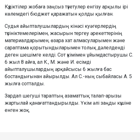
Күдіктілер жобаға заңсыз түзетулер енгізу арқылы ірі
көлемдегі бюджет қаражатын қолды қылған.
Судья айыпталушылардың кінәсі куәгерлердің
түсініктемелерімен, жасырын тергеу әрекеттерінің
материалдарымен, өзара хат алмасуларымен және
сараптама қорытындыларымен толық дәлелденді
деген шешімге келді. Сот үкімімен ұйымдастырушы С.
6 жыл 8 айға, ал К., М. және И. есімді
айыпталушылардың әрқайсысы 6 жылға бас
бостандығынан айырылды. Ал С.-ның сыбайласы А. 5
жылға сотталды.
Зардап шегуші тараптың азаматтық талап-арызы
жартылай қанағаттандырылды. Үкім әлі заңды күшіне
енген жоқ.