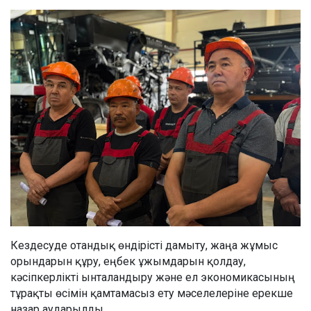
Кездесуде отандық өндірісті дамыту, жаңа жұмыс
орындарын құру, еңбек ұжымдарын қолдау,
кәсіпкерлікті ынталандыру және ел экономикасының
тұрақты өсімін қамтамасыз ету мәселелеріне ерекше
назар аударылды.