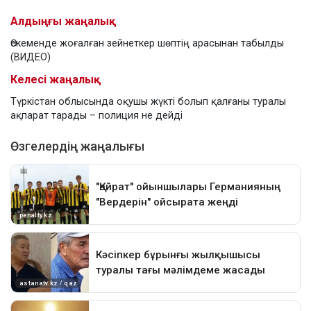
Алдыңғы жаңалық
Өскеменде жоғалған зейнеткер шөптің арасынан табылды
(ВИДЕО)
Келесі жаңалық
Түркістан облысында оқушы жүкті болып қалғаны туралы
ақпарат тарады – полиция не дейді