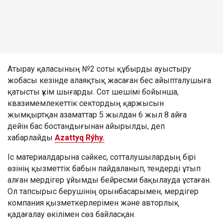
Атырау қаласының №2 соты құбырды ауыстыру
жобасы кезінде алаяқтық жасаған бес айыпталушыға
қатысты үкім шығарды. Сот шешімі бойынша,
квазимемлекеттік сектордың қаржысын
жымқыртқан азаматтар 5 жылдан 6 жыл 8 айға
дейін бас бостандығынан айырылды, деп
хабарлайды
Azattyq Rýhy.
Іс материалдарына сәйкес, сотталушылардың бірі
өзінің қызметтік бабын пайдаланып, тендерді ұтып
алған мердігер ұйымды бейресми бақылауда ұстаған.
Ол тапсырыс берушінің орынбасарымен, мердігер
компания қызметкерлерімен және авторлық
қадағалау өкілімен сөз байласқан.