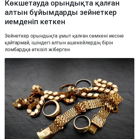
Көкшетауда орындықта қалған
алтын бұйымдарды зейнеткер
иемденіп кеткен
Зейнеткер орындықта ұмыт қалған сөмкені иесіне
қайтармай, ішіндегі алтын әшекейлердің бірін
ломбардқа өткізіп жіберген