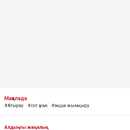
Мақалада
#Атырау
#сот үкімі
#ақша жымқыру
Алдыңғы жаңалық