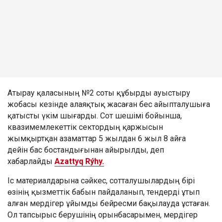
Атырау қаласының №2 соты құбырды ауыстыру
жобасы кезінде алаяқтық жасаған бес айыпталушыға
қатысты үкім шығарды. Сот шешімі бойынша,
квазимемлекеттік сектордың қаржысын
жымқыртқан азаматтар 5 жылдан 6 жыл 8 айға
дейін бас бостандығынан айырылды, деп
хабарлайды
Azattyq Rýhy.
Іс материалдарына сәйкес, сотталушылардың бірі
өзінің қызметтік бабын пайдаланып, тендерді ұтып
алған мердігер ұйымды бейресми бақылауда ұстаған.
Ол тапсырыс берушінің орынбасарымен, мердігер