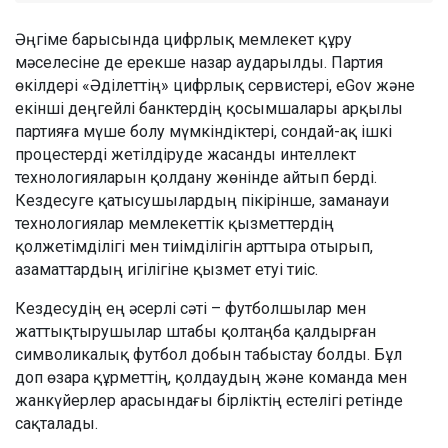
Әңгіме барысында цифрлық мемлекет құру
мәселесіне де ерекше назар аударылды. Партия
өкілдері «Әділеттің» цифрлық сервистері, eGov және
екінші деңгейлі банктердің қосымшалары арқылы
партияға мүше болу мүмкіндіктері, сондай-ақ ішкі
процестерді жетілдіруде жасанды интеллект
технологияларын қолдану жөнінде айтып берді.
Кездесуге қатысушылардың пікірінше, заманауи
технологиялар мемлекеттік қызметтердің
қолжетімділігі мен тиімділігін арттыра отырып,
азаматтардың игілігіне қызмет етуі тиіс.
Кездесудің ең әсерлі сәті – футболшылар мен
жаттықтырушылар штабы қолтаңба қалдырған
символикалық футбол добын табыстау болды. Бұл
доп өзара құрметтің, қолдаудың және команда мен
жанкүйерлер арасындағы бірліктің естелігі ретінде
сақталады.