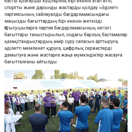
басты қозғаушы күштерінің бірі екенін атап өтіп,
спортты және дарынды жастарды қолдау «Әділет»
партиясының сайлауалды бағдарламасындағы
маңызды бағыттардың бірі екенін жеткізді.
Қатысушыларға партия бағдарламасының негізгі
бағыттары таныстырылып, ондағы барлық бастамалар
қазақстандықтардың өмір сүру сапасын арттыруға,
әділетті мемлекет құруға, цифрлық сервистерді
дамытуға және жастарға жаңа мүмкіндіктер жасауға
бағытталғаны айтылды.