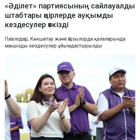
«Әділет» партиясының сайлауалды
штабтары өңірлерде ауқымды
кездесулер өткізді
Павлодар, Көкшетау және Қызылорда қалаларында
маңызды кездесулер ұйымдастырылды