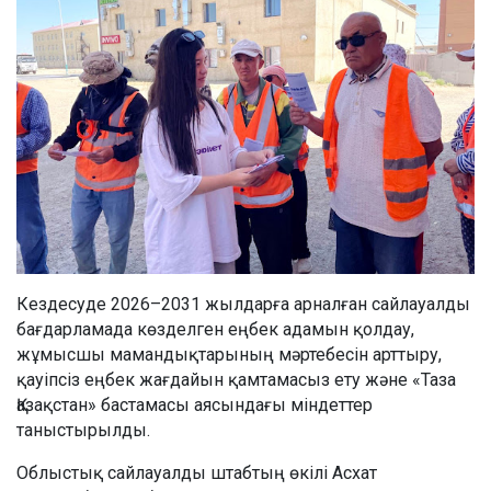
Кездесуде 2026–2031 жылдарға арналған сайлауалды
бағдарламада көзделген еңбек адамын қолдау,
жұмысшы мамандықтарының мәртебесін арттыру,
қауіпсіз еңбек жағдайын қамтамасыз ету және «Таза
Қазақстан» бастамасы аясындағы міндеттер
таныстырылды.
Облыстық сайлауалды штабтың өкілі Асхат