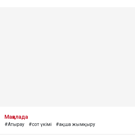
Мақалада
#Атырау
#сот үкімі
#ақша жымқыру