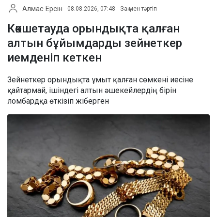
Алмас Ерсін
08.08.2026, 07:48
Заң мен тәртіп
Көкшетауда орындықта қалған
алтын бұйымдарды зейнеткер
иемденіп кеткен
Зейнеткер орындықта ұмыт қалған сөмкені иесіне
қайтармай, ішіндегі алтын әшекейлердің бірін
ломбардқа өткізіп жіберген