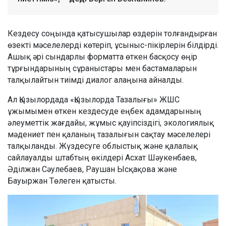
Кездесу соңында қатысушылар өздерін толғандырған
өзекті мәселелерді көтеріп, ұсыныс-пікірлерін білдірді.
Ашық әрі сындарлы форматта өткен басқосу өңір
тұрғындарының сұраныстары мен бастамаларын
талқылайтын тиімді диалог алаңына айналды.
Ал Қызылордада «Қызылорда Тазалығы» ЖШС
ұжымымен өткен кездесуде еңбек адамдарының
әлеуметтік жағдайы, жұмыс қауіпсіздігі, экологиялық
мәдениет пен қаланың тазалығын сақтау мәселелері
талқыланды. Жүздесуге облыстық және қалалық
сайлауалды штабтың өкілдері Асхат Шәукенбаев,
Әділжан Сәулебаев, Раушан Ысқақова және
Бауыржан Төлеген қатысты.