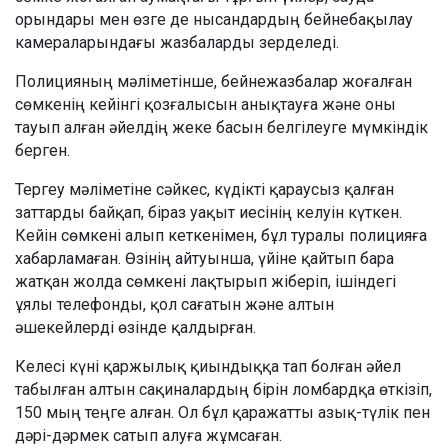
орындары мен өзге де нысандардың бейнебақылау
камераларындағы жазбаларды зерделеді.
Полицияның мәліметінше, бейнежазбалар жоғалған
сөмкенің кейінгі қозғалысын анықтауға және оны
тауып алған әйелдің жеке басын белгілеуге мүмкіндік
берген.
Тергеу мәліметіне сәйкес, күдікті қараусыз қалған
заттарды байқап, біраз уақыт иесінің келуін күткен.
Кейін сөмкені алып кеткенімен, бұл туралы полицияға
хабарламаған. Өзінің айтуынша, үйіне қайтып бара
жатқан жолда сөмкені лақтырып жіберіп, ішіндегі
ұялы телефонды, қол сағатын және алтын
әшекейлерді өзінде қалдырған.
Келесі күні қаржылық қиындыққа тап болған әйел
табылған алтын сақиналардың бірін ломбардқа өткізіп,
150 мың теңге алған. Ол бұл қаражатты азық-түлік пен
дәрі-дәрмек сатып алуға жұмсаған.