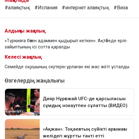
#алаяқтық
#Испания
#интернет алаяқтық
#Виза
Алдыңғы жаңалық
«Түркияға бөтен адаммен қыдырып кеткен»: Ақтөбеде ерлі-
зайыптының ісі сотта қаралды
Келесі жаңалық
Семейде оқушының скутерін ұрлаған екі жас жігіт ұсталды