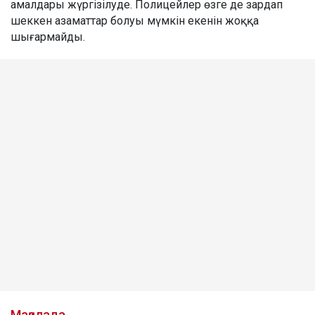
амалдары жүргізілуде. Полицейлер өзге де зардап
шеккен азаматтар болуы мүмкін екенін жоққа
шығармайды.
Мақалада