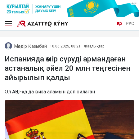
ҚАЗ
РУС
Мөлдір Қазыбай
10.06.2025, 08:21
Жаңалықтар
Испанияда өмір сүруді армандаған
астаналық әйел 20 млн теңгесінен
айырылып қалды
Ол АҚШ-қа да виза аламын деп ойлаған