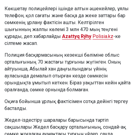
Көкшетау полицейлері ішінде алтын әшекейлер, ұялы
телефон, қол сағаты және басқа да жеке заттары бар
сөмкенің ұрлану фактісін ашты. Келтірілген
шығынның жалпы көлемі 3 млн 470 мың теңгені
құрады, деп хабарлайды
Azattyq Rýhy
Polisia.kz
-ке
сілтеме жасап.
Полиция басқармасының кезекші бөліміне облыс
орталығының 70 жастағы тұрғыны жүгінген. Оның
айтуынша, Абылай хан даңғылындағы үйінің
ауласында демалып отырған кезде сөмкесін
орындықта ұмытып кеткен. Біраз уақыттан кейін қайта
оралғанда, сөмке орнында болмаған.
Оқиға бойынша ұрлық фактісімен сотқа дейінгі тергеу
басталды.
Жедел-іздестіру шаралары барысында тәртіп
сақшылары Жедел басқару орталығының, сондай-ақ
сөмке жоғалған аумақтағы тұрғын үйлер, сауда