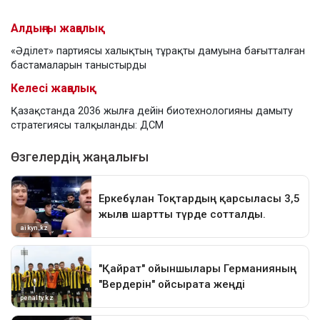
Алдыңғы жаңалық
«Әділет» партиясы халықтың тұрақты дамуына бағытталған
бастамаларын таныстырды
Келесі жаңалық
Қазақстанда 2036 жылға дейін биотехнологияны дамыту
стратегиясы талқыланды: ДСМ