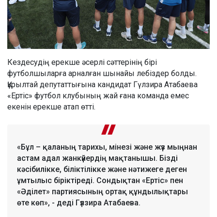
Кездесудің ерекше әсерлі сәттерінің бірі
футболшыларға арналған шынайы лебіздер болды.
Құрылтай депутаттығына кандидат Гүлзира Атабаева
«Ертіс» футбол клубының жай ғана команда емес
екенін ерекше атап өтті.
«Бұл – қаланың тарихы, мінезі және жүз мыңнан
астам адал жанкүйердің мақтанышы. Бізді
кәсібилікке, біліктілікке және нәтижеге деген
ұмтылыс біріктіреді. Сондықтан «Ертіс» пен
«Әділет» партиясының ортақ құндылықтары
өте көп», - деді Гүлзира Атабаева.