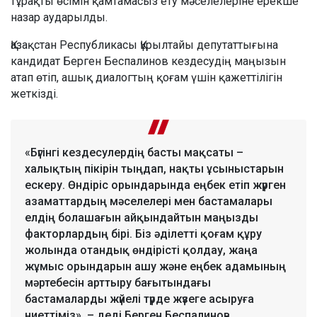
тұрақты өсімін қамтамасыз ету мәселелеріне ерекше
назар аударылды.
Қазақстан Республикасы Құрылтайы депутаттығына
кандидат Берген Беспалинов кездесудің маңызын
атап өтіп, ашық диалогтың қоғам үшін қажеттілігін
жеткізді.
«Бүгінгі кездесулердің басты мақсаты –
халықтың пікірін тыңдап, нақты ұсыныстарын
ескеру. Өндіріс орындарында еңбек етіп жүрген
азаматтардың мәселелері мен бастамалары
елдің болашағын айқындайтын маңызды
факторлардың бірі. Біз әділетті қоғам құру
жолында отандық өндірісті қолдау, жаңа
жұмыс орындарын ашу және еңбек адамының
мәртебесін арттыру бағытындағы
бастамаларды жүйелі түрде жүзеге асыруға
ниеттіміз», – деді Берген Беспалинов.