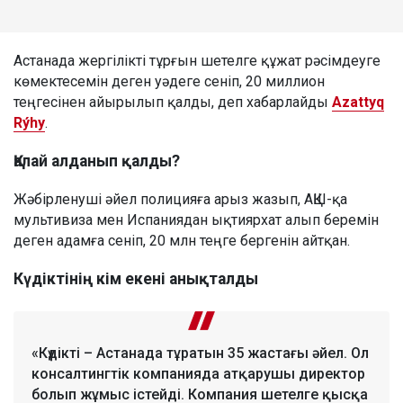
Астанада жергілікті тұрғын шетелге құжат рәсімдеуге
көмектесемін деген уәдеге сеніп, 20 миллион
теңгесінен айырылып қалды, деп хабарлайды
Azattyq
Rýhy
.
Қалай алданып қалды?
Жәбірленуші әйел полицияға арыз жазып, АҚШ-қа
мультивиза мен Испаниядан ықтиярхат алып беремін
деген адамға сеніп, 20 млн теңге бергенін айтқан.
Күдіктінің кім екені анықталды
«Күдікті – Астанада тұратын 35 жастағы әйел. Ол
консалтингтік компанияда атқарушы директор
болып жұмыс істейді. Компания шетелге қысқа