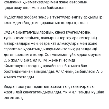
компания қызметкерлерімен және авторлық
қадағалау өкілімен сөз байласқан.
Күдіктілер жобаға заңсыз түзетулер енгізу арқылы ірі
көлемдегі бюджет қаражатын қолды қылған.
Судья айыпталушылардың кінәсі куәгерлердің
түсініктемелерімен, жасырын тергеу әрекеттерінің
материалдарымен, өзара хат алмасуларымен және
сараптама қорытындыларымен толық дәлелденді
деген шешімге келді. Сот үкімімен ұйымдастырушы
С. 6 жыл 8 айға, ал К., М. және И. есімді
айыпталушылардың әрқайсысы 6 жылға бас
бостандығынан айырылды. Ал С.-ның сыбайласы А. 5
жылға сотталды.
Зардап шегуші тараптың азаматтық талап-арызы
жартылай қанағаттандырылды. Үкім әлі заңды күшіне
енген жоқ.