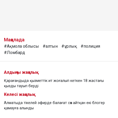
Мақалада
#Ақмола облысы
#алтын
#ұрлық
#полиция
#Ломбард
Алдыңғы жаңалық
Қарағандыда қызметтік ит жоғалып кеткен 18 жастағы
қызды тауып берді
Келесі жаңалық
Алматыда тікелей эфирде балағат сөз айтқан екі блогер
қамауға алынды