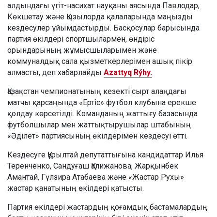
алдындағы үгіт-насихат науқаны аясында Павлодар,
Көкшетау және Қызылорда қалаларында маңызды
кездесулер ұйымдастырды. Басқосулар барысында
партия өкілдері спортшылармен, өндіріс
орындарының жұмысшыларымен және
коммуналдық сала қызметкерлерімен ашық пікір
алмасты, деп хабарлайды
Azattyq Rýhy.
Қазақстан чемпионатының кезекті сырт алаңдағы
матчы қарсаңында «Ертіс» футбол клубына ерекше
қолдау көрсетілді. Команданың жаттығу базасында
футболшылар мен жаттықтырушылар штабының
«Әділет» партиясының өкілдерімен кездесуі өтті.
Кездесуге Құрылтай депутаттығына кандидаттар Илья
Теренченко, Сандуғаш Қалижанова, Жарқынбек
Амантай, Гүлзира Атабаева және «Жастар Рухы»
жастар қанатының өкілдері қатысты.
Партия өкілдері жастардың қоғамдық бастамалардың