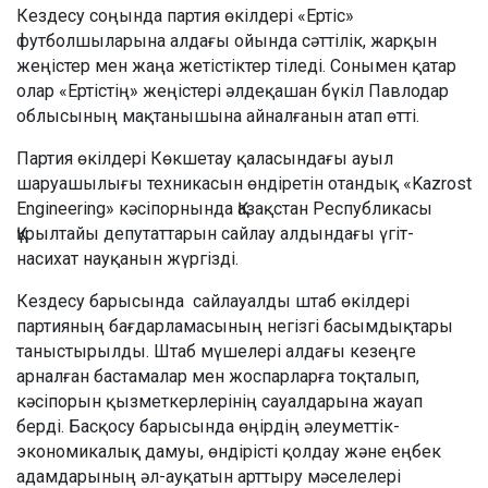
Кездесу соңында партия өкілдері «Ертіс»
футболшыларына алдағы ойында сәттілік, жарқын
жеңістер мен жаңа жетістіктер тіледі. Сонымен қатар
олар «Ертістің» жеңістері әлдеқашан бүкіл Павлодар
облысының мақтанышына айналғанын атап өтті.
Партия өкілдері Көкшетау қаласындағы ауыл
шаруашылығы техникасын өндіретін отандық «Kazrost
Engineering» кәсіпорнында Қазақстан Республикасы
Құрылтайы депутаттарын сайлау алдындағы үгіт-
насихат науқанын жүргізді.
Кездесу барысында сайлауалды штаб өкілдері
партияның бағдарламасының негізгі басымдықтары
таныстырылды. Штаб мүшелері алдағы кезеңге
арналған бастамалар мен жоспарларға тоқталып,
кәсіпорын қызметкерлерінің сауалдарына жауап
берді. Басқосу барысында өңірдің әлеуметтік-
экономикалық дамуы, өндірісті қолдау және еңбек
адамдарының әл-ауқатын арттыру мәселелері