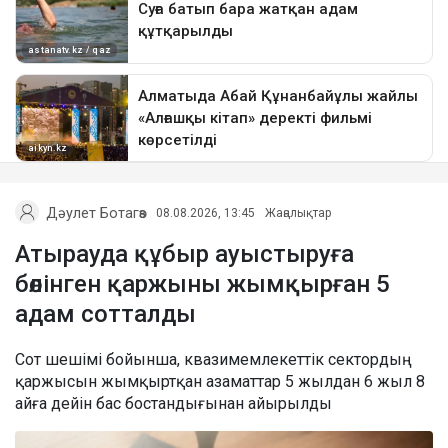
Дәулет Ботагөз
08.08.2026, 13:45
Жаңалықтар
Атырауда құбыр ауыстыруға
бөлінген қаржыны жымқырған 5
адам сотталды
Сот шешімі бойынша, квазимемлекеттік сектордың
қаржысын жымқыртқан азаматтар 5 жылдан 6 жыл 8
айға дейін бас бостандығынан айырылды