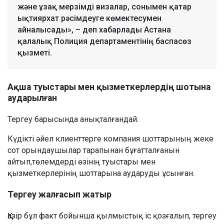
және ұзақ мерзімді визалар, сонымен қатар
ықтиярхат рәсімдеуге көмектесумен
айналысады», – деп хабарлады Астана
қалалық Полиция департаментінің баспасөз
қызметі.
Ақша туыстары мен қызметкерлердің шотына
аударылған
Тергеу барысында анықталғандай:
Күдікті әйел клиенттерге компания шоттарының жеке
сот орындаушылар тарапынан бұғатталғанын
айтып,төлемдерді өзінің туыстары мен
қызметкерлерінің шоттарына аударуды ұсынған.
Тергеу жалғасып жатыр
Қазір бұл факт бойынша қылмыстық іс қозғалып, тергеу