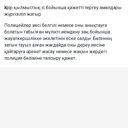
Қазір қылмыстық іс бойынша қажетті тергеу амалдары
жүргізіліп жатыр.
Полицейлер иесі белгілі немесе оны анықтауға
болатын табылған мүлікті иемдену заң бойынша
жауапкершілікке әкелетінін еске салды. Бөтеннің
затын тауып алған жағдайда оны дереу иесіне
қайтаруға әрекет жасау немесе жақын жердегі
полиция бөліміне тапсыру қажет.