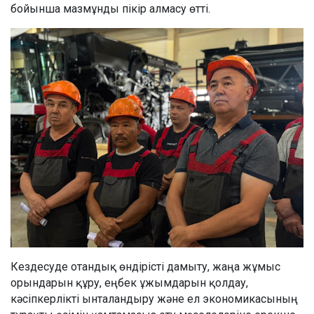
бойынша мазмұнды пікір алмасу өтті.
Кездесуде отандық өндірісті дамыту, жаңа жұмыс
орындарын құру, еңбек ұжымдарын қолдау,
кәсіпкерлікті ынталандыру және ел экономикасының