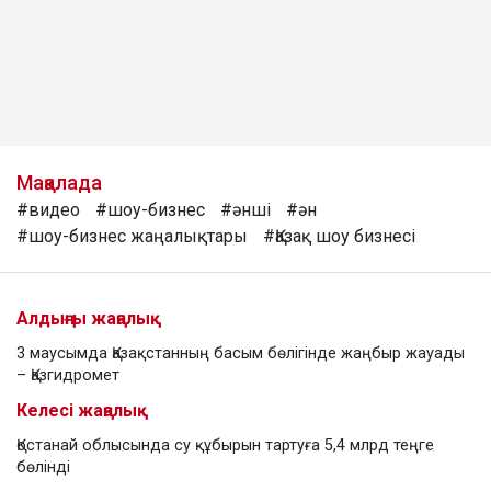
Мақалада
#видео
#шоу-бизнес
#әнші
#ән
#шоу-бизнес жаңалықтары
#Қазақ шоу бизнесі
Алдыңғы жаңалық
3 маусымда Қазақстанның басым бөлігінде жаңбыр жауады
– Қазгидромет
Келесі жаңалық
Қостанай облысында су құбырын тартуға 5,4 млрд теңге
бөлінді