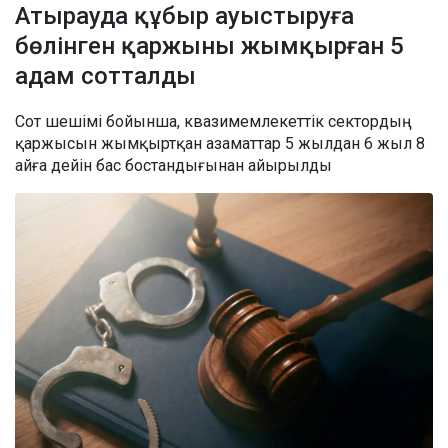
Атырауда құбыр ауыстыруға
бөлінген қаржыны жымқырған 5
адам сотталды
Сот шешімі бойынша, квазимемлекеттік сектордың
қаржысын жымқыртқан азаматтар 5 жылдан 6 жыл 8
айға дейін бас бостандығынан айырылды