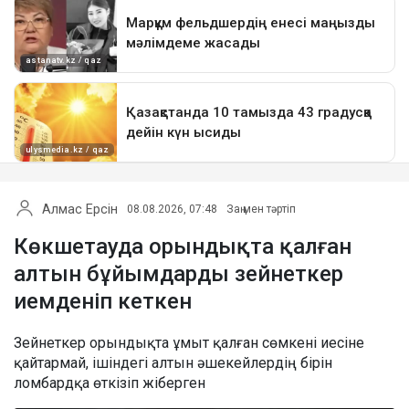
Алмас Ерсін
08.08.2026, 07:48
Заң мен тәртіп
Көкшетауда орындықта қалған
алтын бұйымдарды зейнеткер
иемденіп кеткен
Зейнеткер орындықта ұмыт қалған сөмкені иесіне
қайтармай, ішіндегі алтын әшекейлердің бірін
ломбардқа өткізіп жіберген