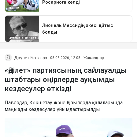
Дәулет Ботагөз
08.08.2026, 12:08
Жаңалықтар
«Әділет» партиясының сайлауалды
штабтары өңірлерде ауқымды
кездесулер өткізді
Павлодар, Көкшетау және Қызылорда қалаларында
маңызды кездесулер ұйымдастырылды