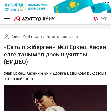
ҚАЗ
РУС
Алмас Ерсін
03.06.2025, 08:16
Жаңалықтар
«Сатып жіберген»: Әнші Еркеш Хасен
елге танымал досын ұялтты
(ВИДЕО)
Қанай Еркеш Хасеннің әнін Дариға Бадықова рұқсатсыз
сатып жіберген