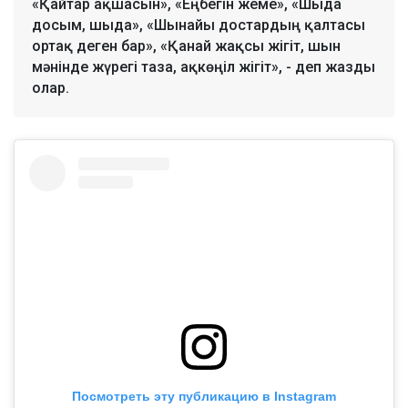
«Қайтар ақшасын», «Еңбегін жеме», «Шыда
досым, шыда», «Шынайы достардың қалтасы
ортақ деген бар», «Қанай жақсы жігіт, шын
мәнінде жүрегі таза, ақкөңіл жігіт», - деп жазды
олар.
Посмотреть эту публикацию в Instagram