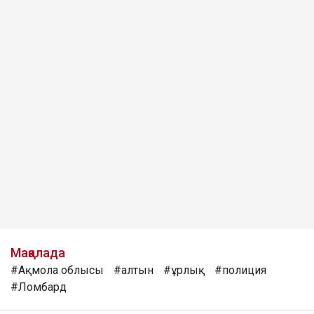
Мақалада
#Ақмола облысы
#алтын
#ұрлық
#полиция
#Ломбард