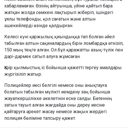
хабарламаған. Өзінің айтуынша, үйіне қайтып бара
жатқан жолда сөмкені лақтырып жіберіп, ішіндегі
ұялы телефонды, қол сағатын және алтын
әшекейлерді өзінде қалдырған.
Келесі күні қаржылық қиындыққа тап болған әйел
табылған алтын сақиналардың бірін ломбардқа өткізіп,
150 мың теңге алған. Ол бұл қаражатты азық-түлік пен
дәрі-дәрмек сатып алуға жұмсаған.
Қазір қылмыстық іс бойынша қажетті тергеу амалдары
жүргізіліп жатыр.
Полицейлер иесі белгілі немесе оны анықтауға
болатын табылған мүлікті иемдену заң бойынша
жауапкершілікке әкелетінін еске салды. Бөтеннің
затын тауып алған жағдайда оны дереу иесіне
қайтаруға әрекет жасау немесе жақын жердегі
полиция бөліміне тапсыру қажет.