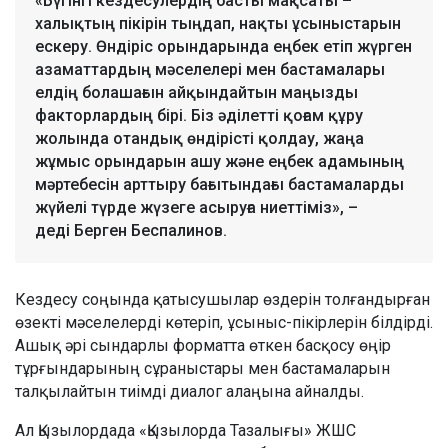
«Бүгінгі кездесулердің басты мақсаты –
халықтың пікірін тыңдап, нақты ұсыныстарын
ескеру. Өндіріс орындарында еңбек етіп жүрген
азаматтардың мәселелері мен бастамалары
елдің болашағын айқындайтын маңызды
факторлардың бірі. Біз әділетті қоғам құру
жолында отандық өндірісті қолдау, жаңа
жұмыс орындарын ашу және еңбек адамының
мәртебесін арттыру бағытындағы бастамаларды
жүйелі түрде жүзеге асыруға ниеттіміз», –
деді Берген Беспалинов.
Кездесу соңында қатысушылар өздерін толғандырған
өзекті мәселелерді көтеріп, ұсыныс-пікірлерін білдірді.
Ашық әрі сындарлы форматта өткен басқосу өңір
тұрғындарының сұраныстары мен бастамаларын
талқылайтын тиімді диалог алаңына айналды.
Ал Қызылордада «Қызылорда Тазалығы» ЖШС