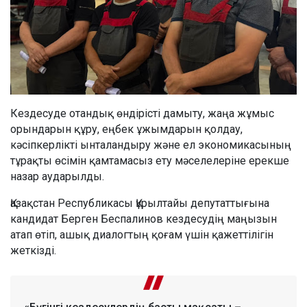
Кездесуде отандық өндірісті дамыту, жаңа жұмыс
орындарын құру, еңбек ұжымдарын қолдау,
кәсіпкерлікті ынталандыру және ел экономикасының
тұрақты өсімін қамтамасыз ету мәселелеріне ерекше
назар аударылды.
Қазақстан Республикасы Құрылтайы депутаттығына
кандидат Берген Беспалинов кездесудің маңызын
атап өтіп, ашық диалогтың қоғам үшін қажеттілігін
жеткізді.