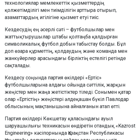
технологиялар мемлекеттік қызметтердің
қолжетімділігі мен тиімділігін арттыра отырып,
азаматтардың игілігіне қызмет етуі тиіс.
Кездесудің ең әсерлі сәті – футболшылар мен
жаттықтырушылар штабы қолтаңба қалдырған
символикалық футбол добын табыстау болды. Бұл
доп өзара құрметтің, қолдаудың және команда мен
жанкүйерлер арасындағы бірліктің естелігі ретінде
сақталады.
Кездесу соңында партия өкілдері «Ертіс»
футболшыларына алдағы ойында сәттілік, жарқын
жеңістер мен жаңа жетістіктер тіледі. Сонымен қатар
олар «Ертістің» жеңістері әлдеқашан бүкіл Павлодар
облысының мақтанышына айналғанын атап өтті.
Партия өкілдері Көкшетау қаласындағы ауыл
шаруашылығы техникасын өндіретін отандық «Kazrost
Engineering» кәсіпорнында Қазақстан Республикасы