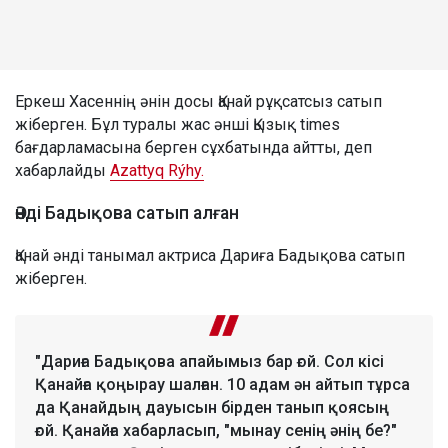
Еркеш Хасеннің әнін досы Қанай рұқсатсыз сатып
жіберген. Бұл туралы жас әнші Қызық times
бағдарламасына берген сұхбатында айтты, деп
хабарлайды
Azattyq Rýhy.
Әнді Бадықова сатып алған
Қанай әнді танымал актриса Дариға Бадықова сатып
жіберген.
"Дариға Бадықова апайымыз бар ғой. Сол кісі
Қанайға қоңырау шалған. 10 адам ән айтып тұрса
да Қанайдың дауысын бірден танып қоясың
ғой. Қанайға хабарласып, "мынау сенің әнің бе?"