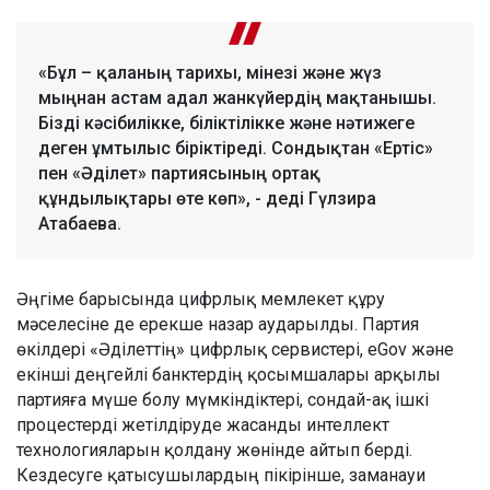
«Бұл – қаланың тарихы, мінезі және жүз
мыңнан астам адал жанкүйердің мақтанышы.
Бізді кәсібилікке, біліктілікке және нәтижеге
деген ұмтылыс біріктіреді. Сондықтан «Ертіс»
пен «Әділет» партиясының ортақ
құндылықтары өте көп», - деді Гүлзира
Атабаева.
Әңгіме барысында цифрлық мемлекет құру
мәселесіне де ерекше назар аударылды. Партия
өкілдері «Әділеттің» цифрлық сервистері, eGov және
екінші деңгейлі банктердің қосымшалары арқылы
партияға мүше болу мүмкіндіктері, сондай-ақ ішкі
процестерді жетілдіруде жасанды интеллект
технологияларын қолдану жөнінде айтып берді.
Кездесуге қатысушылардың пікірінше, заманауи