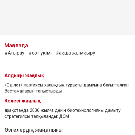
Мақалада
#Атырау
#сот үкімі
#ақша жымқыру
Алдыңғы жаңалық
«Әділет» партиясы халықтың тұрақты дамуына бағытталған
бастамаларын таныстырды
Келесі жаңалық
Қазақстанда 2036 жылға дейін биотехнологияны дамыту
стратегиясы талқыланды: ДСМ