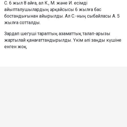
С. 6 жыл 8 айға, ал К., М. және И. есімді
айыпталушылардың әрқайсысы 6 жылға бас
бостандығынан айырылды. Ал С.-ның сыбайласы А. 5
жылға сотталды.
Зардап шегуші тараптың азаматтық талап-арызы
жартылай қанағаттандырылды. Үкім әлі заңды күшіне
енген жоқ.