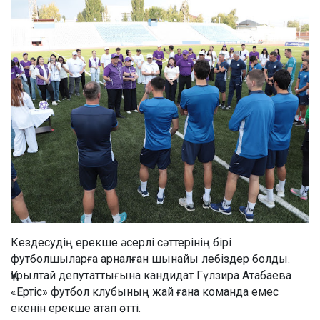
Кездесудің ерекше әсерлі сәттерінің бірі
футболшыларға арналған шынайы лебіздер болды.
Құрылтай депутаттығына кандидат Гүлзира Атабаева
«Ертіс» футбол клубының жай ғана команда емес
екенін ерекше атап өтті.