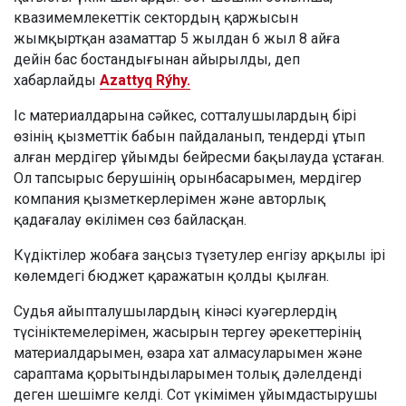
квазимемлекеттік сектордың қаржысын
жымқыртқан азаматтар 5 жылдан 6 жыл 8 айға
дейін бас бостандығынан айырылды, деп
хабарлайды
Azattyq Rýhy.
Іс материалдарына сәйкес, сотталушылардың бірі
өзінің қызметтік бабын пайдаланып, тендерді ұтып
алған мердігер ұйымды бейресми бақылауда ұстаған.
Ол тапсырыс берушінің орынбасарымен, мердігер
компания қызметкерлерімен және авторлық
қадағалау өкілімен сөз байласқан.
Күдіктілер жобаға заңсыз түзетулер енгізу арқылы ірі
көлемдегі бюджет қаражатын қолды қылған.
Судья айыпталушылардың кінәсі куәгерлердің
түсініктемелерімен, жасырын тергеу әрекеттерінің
материалдарымен, өзара хат алмасуларымен және
сараптама қорытындыларымен толық дәлелденді
деген шешімге келді. Сот үкімімен ұйымдастырушы