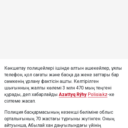
Көкшетау полицейлері ішінде алтын әшекейлер, ұялы
телефон, қол сағаты және басқа да жеке заттары бар
сөмкенің ұрлану фактісін ашты. Келтірілген
шығынның жалпы көлемі 3 млн 470 мың теңгені
құрады, деп хабарлайды
Azattyq Rýhy
Polisia.kz
-ке
сілтеме жасап.
Полиция басқармасының кезекші бөліміне облыс
орталығының 70 жастағы тұрғыны жүгінген. Оның
айтуынша, Абылай хан даңғылындағы үйінің