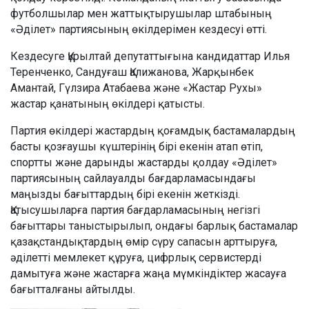
футболшылар мен жаттықтырушылар штабының
«Әділет» партиясының өкілдерімен кездесуі өтті.
Кездесуге Құрылтай депутаттығына кандидаттар Илья
Теренченко, Сандуғаш Қалижанова, Жарқынбек
Амантай, Гүлзира Атабаева және «Жастар Рухы»
жастар қанатының өкілдері қатысты.
Партия өкілдері жастардың қоғамдық бастамалардың
басты қозғаушы күштерінің бірі екенін атап өтіп,
спортты және дарынды жастарды қолдау «Әділет»
партиясының сайлауалды бағдарламасындағы
маңызды бағыттардың бірі екенін жеткізді.
Қатысушыларға партия бағдарламасының негізгі
бағыттары таныстырылып, ондағы барлық бастамалар
қазақстандықтардың өмір сүру сапасын арттыруға,
әділетті мемлекет құруға, цифрлық сервистерді
дамытуға және жастарға жаңа мүмкіндіктер жасауға
бағытталғаны айтылды.