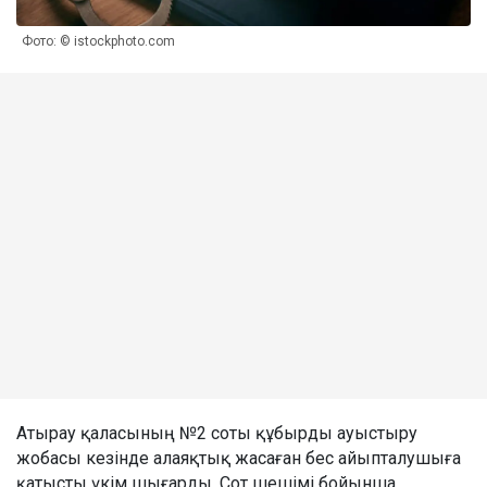
Фото: © istockphoto.com
Атырау қаласының №2 соты құбырды ауыстыру
жобасы кезінде алаяқтық жасаған бес айыпталушыға
қатысты үкім шығарды. Сот шешімі бойынша,