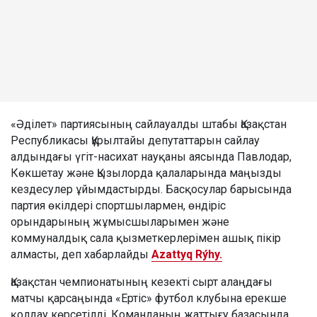
«Әділет» партиясының сайлауалды штабы Қазақстан
Республикасы Құрылтайы депутаттарын сайлау
алдындағы үгіт-насихат науқаны аясында Павлодар,
Көкшетау және Қызылорда қалаларында маңызды
кездесулер ұйымдастырды. Басқосулар барысында
партия өкілдері спортшылармен, өндіріс
орындарының жұмысшыларымен және
коммуналдық сала қызметкерлерімен ашық пікір
алмасты, деп хабарлайды
Azattyq Rýhy.
Қазақстан чемпионатының кезекті сырт алаңдағы
матчы қарсаңында «Ертіс» футбол клубына ерекше
қолдау көрсетілді. Команданың жаттығу базасында