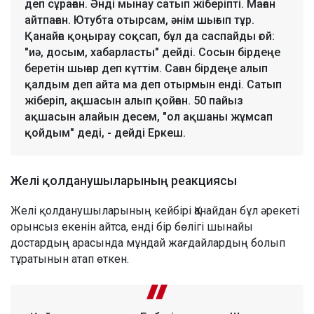
деп сұраған. Әнді мынау сатып жіберіпті. Маған
айтпаған. Ютубта отырсам, әнім шығып тұр.
Қанайға қоңырау соқсап, бұл да саспайды ғой:
"иә, досым, хабарласты" дейді. Сосын бірдеңе
беретін шығар деп күттім. Саған бірдеңе алып
қалдым деп айта ма деп отырмын енді. Сатып
жіберіп, ақшасын алып қойған. 50 пайыз
ақшасын алайын десем, "ол ақшаны жұмсап
қойдым" деді, - дейді Еркеш.
Желі қолданушыларының реакциясы
Желі қолданушыларының кейбірі Қанайдан бұл әрекеті
орынсыз екенін айтса, енді бір бөлігі шынайы
достардың арасында мұндай жағдайлардың болып
тұратынын атап өткен.