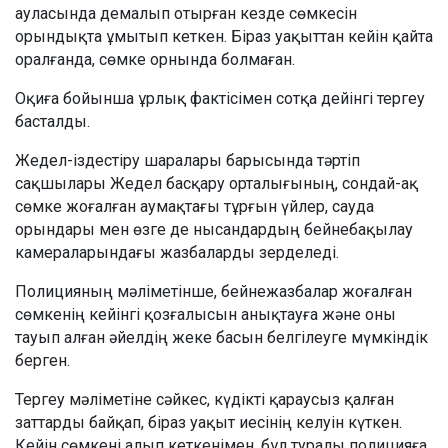
ауласында демалып отырған кезде сөмкесін
орындықта ұмытып кеткен. Біраз уақыттан кейін қайта
оралғанда, сөмке орнында болмаған.
Оқиға бойынша ұрлық фактісімен сотқа дейінгі тергеу
басталды.
Жедел-іздестіру шаралары барысында тәртіп
сақшылары Жедел басқару орталығының, сондай-ақ
сөмке жоғалған аумақтағы тұрғын үйлер, сауда
орындары мен өзге де нысандардың бейнебақылау
камераларындағы жазбаларды зерделеді.
Полицияның мәліметінше, бейнежазбалар жоғалған
сөмкенің кейінгі қозғалысын анықтауға және оны
тауып алған әйелдің жеке басын белгілеуге мүмкіндік
берген.
Тергеу мәліметіне сәйкес, күдікті қараусыз қалған
заттарды байқап, біраз уақыт иесінің келуін күткен.
Кейін сөмкені алып кеткенімен, бұл туралы полицияға