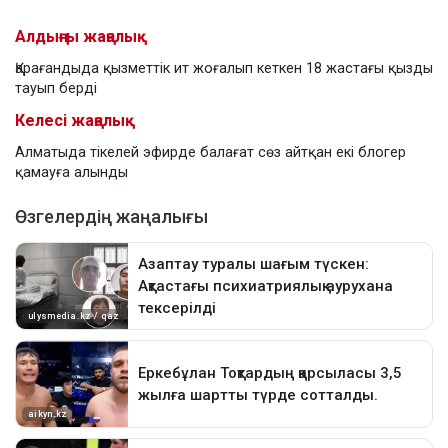
Алдыңғы жаңалық
Қарағандыда қызметтік ит жоғалып кеткен 18 жастағы қызды
тауып берді
Келесі жаңалық
Алматыда тікелей эфирде балағат сөз айтқан екі блогер
қамауға алынды