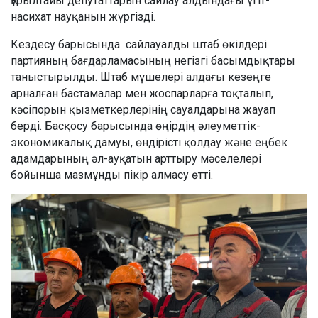
Құрылтайы депутаттарын сайлау алдындағы үгіт-
насихат науқанын жүргізді.
Кездесу барысында сайлауалды штаб өкілдері
партияның бағдарламасының негізгі басымдықтары
таныстырылды. Штаб мүшелері алдағы кезеңге
арналған бастамалар мен жоспарларға тоқталып,
кәсіпорын қызметкерлерінің сауалдарына жауап
берді. Басқосу барысында өңірдің әлеуметтік-
экономикалық дамуы, өндірісті қолдау және еңбек
адамдарының әл-ауқатын арттыру мәселелері
бойынша мазмұнды пікір алмасу өтті.