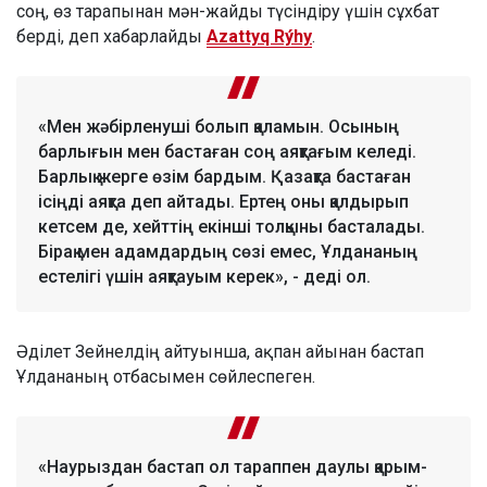
соң, өз тарапынан мән-жайды түсіндіру үшін сұхбат
берді, деп хабарлайды
Azattyq Rýhy
.
«Мен жәбірленуші болып қаламын. Осының
барлығын мен бастаған соң аяқтағым келеді.
Барлық жерге өзім бардым. Қазақта бастаған
ісіңді аяқта деп айтады. Ертең оны қалдырып
кетсем де, хейттің екінші толқыны басталады.
Бірақ мен адамдардың сөзі емес, Ұлдананың
естелігі үшін аяқтауым керек», - деді ол.
Әділет Зейнелдің айтуынша, ақпан айынан бастап
Ұлдананың отбасымен сөйлеспеген.
«Наурыздан бастап ол тараппен даулы қарым-