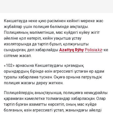
Көкшетауда неке қию рәсімінен кейінгі мереке жас
жұбайлар үшін полиция бөлімінде аяқталды.
Полицияның мәліметінше, мас күйдегі күйеу жігіт
әйеліне қол көтеріп, кейін уақытша ұстау
изоляторында да тәртіп бұзып, қолжуғышты
сындырған, деп хабарлайды
Azattyq Rýhy
Polisia.kz
-ке
сілтеме жасап.
«102» арнасына Көкшетаудағы қоғамдық
орындардың бірінде өзін агрессивті ұстаған ер адам
туралы хабарлама түскен. Оқиға орнына патрульдік
полиция жасағы дереу жеткен.
Полицейлердің анықтауынша, полицияға немқұрайлы
қарамаған кәмелетке толмағандар хабарласқан. Олар
тәртіп бұзған азаматты көрсетіп, оның мас күйде
болғанын, өзін агрессивті ұстап, жанындағы әйелді