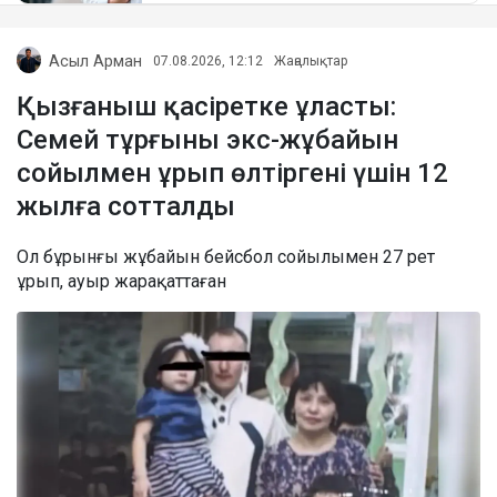
Асыл Арман
07.08.2026, 12:12
Жаңалықтар
Қызғаныш қасіретке ұласты:
Семей тұрғыны экс-жұбайын
сойылмен ұрып өлтіргені үшін 12
жылға сотталды
Ол бұрынғы жұбайын бейсбол сойылымен 27 рет
ұрып, ауыр жарақаттаған