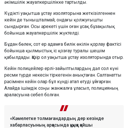
әкімшілік жауапкершілікке тартылды.
Күдікті уақытша ұстау изоляторына жеткізілгеннен
кейін де тынышталмай, ондағы қолжуғышты
сындырған. Осы әрекеті үшін оған ұсақ бұзақылық
бойынша жауапкершілік жүктелді.
Бұдан бөлек, сот ер адамға билік өкілін қорлау фактісі
бойынша қылмыстық іс қозғау туралы шешім
қабылдады. Қазір ол уақытша ұстау изоляторында отыр.
Кейін полицейлер ерлі-зайыптылардың дәл сол күні
ресми түрде некесін тіркегенін анықтаған. Салтанатты
рәсімнен кейін олар бұл күнді атап өтуді ұйғарған.
Алайда ішімдік соңы жанжалға ұласып, полицияның
араласуына себеп болған.
«Кәмелетке толмағандардың дер кезінде
хабарласуының арқасында құқыққа қайшы