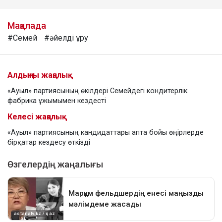
Мақалада
#Семей
#әйелді ұру
Алдыңғы жаңалық
«Ауыл» партиясының өкілдері Семейдегі кондитерлік
фабрика ұжымымен кездесті
Келесі жаңалық
«Ауыл» партиясының кандидаттары апта бойы өңірлерде
бірқатар кездесу өткізді