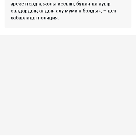
әрекеттердің жолы кесіліп, бұдан да ауыр
салдардың алдын алу мүмкін болды», – деп
хабарлады полиция.