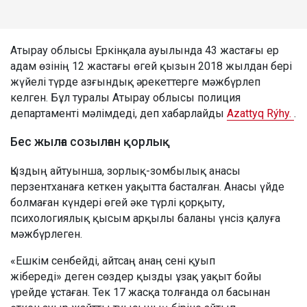
Атырау облысы Еркінқала ауылында 43 жастағы ер
адам өзінің 12 жастағы өгей қызын 2018 жылдан бері
жүйелі түрде азғындық әрекеттерге мәжбүрлеп
келген. Бұл туралы Атырау облысы полиция
департаменті мәлімдеді, деп хабарлайды
Azattyq Rýhy.
.
Бес жылға созылған қорлық
Қыздың айтуынша, зорлық-зомбылық анасы
перзентханаға кеткен уақытта басталған. Анасы үйде
болмаған күндері өгей әке түрлі қорқыту,
психологиялық қысым арқылы баланы үнсіз қалуға
мәжбүрлеген.
«Ешкім сенбейді, айтсаң анаң сені қуып
жібереді» деген сөздер қызды ұзақ уақыт бойы
үрейде ұстаған. Тек 17 жасқа толғанда ол басынан