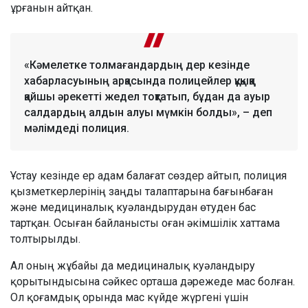
ұрғанын айтқан.
«Кәмелетке толмағандардың дер кезінде
хабарласуының арқасында полицейлер құқыққа
қайшы әрекетті жедел тоқтатып, бұдан да ауыр
салдардың алдын алуы мүмкін болды», – деп
мәлімдеді полиция.
Ұстау кезінде ер адам балағат сөздер айтып, полиция
қызметкерлерінің заңды талаптарына бағынбаған
және медициналық куәландырудан өтуден бас
тартқан. Осыған байланысты оған әкімшілік хаттама
толтырылды.
Ал оның жұбайы да медициналық куәландыру
қорытындысына сәйкес орташа дәрежеде мас болған.
Ол қоғамдық орында мас күйде жүргені үшін