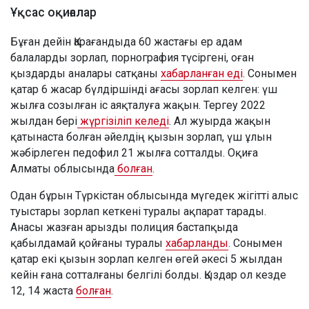
Ұқсас оқиғалар
Бұған дейін Қарағандыда 60 жастағы ер адам
балаларды зорлап, порнография түсіргені, оған
қыздарды аналары сатқаны
хабарланған еді
. Сонымен
қатар 6 жасар бүлдіршінді ағасы зорлап келген: үш
жылға созылған іс аяқталуға жақын. Тергеу 2022
жылдан бері
жүргізіліп келеді
. Ал жуырда жақын
қатынаста болған әйелдің қызын зорлап, үш ұлын
жәбірлеген педофил 21 жылға сотталды. Оқиға
Алматы облысында
болған
.
Одан бұрын Түркістан облысында мүгедек жігітті алыс
туыстары зорлап кеткені туралы ақпарат тарады.
Анасы жазған арызды полиция бастапқыда
қабылдамай қойғаны туралы
хабарланды
. Сонымен
қатар екі қызын зорлап келген өгей әкесі 5 жылдан
кейін ғана сотталғаны белгілі болды. Қыздар ол кезде
12, 14 жаста
болған
.