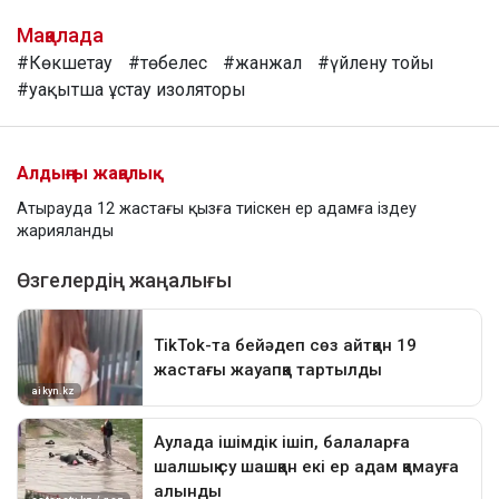
Мақалада
#Көкшетау
#төбелес
#жанжал
#үйлену тойы
#уақытша ұстау изоляторы
Алдыңғы жаңалық
Атырауда 12 жастағы қызға тиіскен ер адамға іздеу
жарияланды