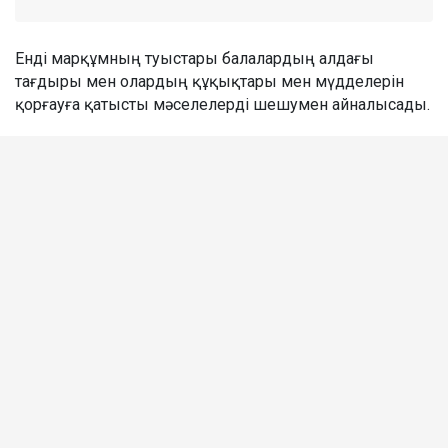
Енді марқұмның туыстары балалардың алдағы
тағдыры мен олардың құқықтары мен мүдделерін
қорғауға қатысты мәселелерді шешумен айналысады.