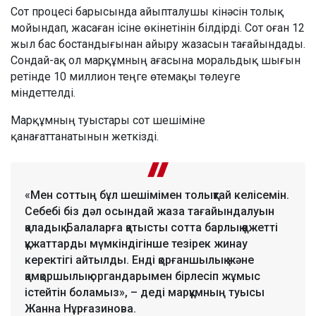
Сот процесі барысында айыпталушы кінәсін толық
мойындап, жасаған ісіне өкінетінін білдірді. Сот оған 12
жыл бас бостандығынан айыру жазасын тағайындады.
Сондай-ақ ол марқұмның ағасына моральдық шығын
ретінде 10 миллион теңге өтемақы төлеуге
міндеттелді.
Марқұмның туыстары сот шешіміне
қанағаттанатынын жеткізді.
«Мен соттың бұл шешімімен толықтай келісемін.
Себебі біз дәл осындай жаза тағайындалуын
қаладық. Балаларға қатысты сотта барлық қажетті
құжаттарды мүмкіндігінше тезірек жинау
керектігі айтылды. Енді қорғаншылық және
қамқоршылық органдарымен бірлесіп жұмыс
істейтін боламыз», – деді марқұмның туысы
Жанна Нұрғазинова.