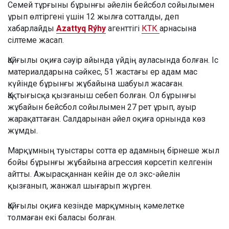
Семей тұрғыны бұрынғы әйелін бейсбол сойылымен
ұрып өлтіргені үшін 12 жылға сотталды, деп
хабарлайды
Azattyq Rýhy
агенттігі
КТК
арнасына
сілтеме жасап.
Қайғылы оқиға сәуір айында үйдің ауласында болған. Іс
материалдарына сәйкес, 51 жастағы ер адам мас
күйінде бұрынғы жұбайына шабуыл жасаған.
Қақтығысқа қызғаныш себеп болған. Ол бұрынғы
жұбайын бейсбол сойылымен 27 рет ұрып, ауыр
жарақаттаған. Салдарынан әйел оқиға орнында көз
жұмды.
Марқұмның туыстары сотта ер адамның бірнеше жыл
бойы бұрынғы жұбайына агрессия көрсетіп келгенін
айтты. Ажырасқаннан кейін де ол экс-әйелін
қызғанып, жанжал шығарып жүрген.
Қайғылы оқиға кезінде марқұмның кәмелетке
толмаған екі баласы болған.