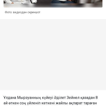
Фото: видеодан скриншот
Ұлдана Мырзуанның күйеуі Әділет Зейнел қазадан 8
ай өткен соң үйленіп кеткені жайлы ақпарат тараған