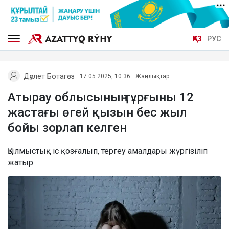
ҚАЗ
РУС
Дәулет Ботагөз
17.05.2025, 10:36
Жаңалықтар
Атырау облысының тұрғыны 12
жастағы өгей қызын бес жыл
бойы зорлап келген
Қылмыстық іс қозғалып, тергеу амалдары жүргізіліп
жатыр