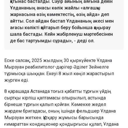
қатынас басталды. Сәуір айының аяғына дейін
Ұлдананың анасы көлік жайлы «алғашқы
жарнасына өзің көмектестің, өзің айда» деп
айтты. Сол айдан бастап Ұлдананың әкесі мен
ағасы көлікті қайтарып беру бойынша қоңырау
шала бастады. Кейн жәбірленуш мәртебесінен
де бас тартуымды сұрады», - деді ол.
Еске салсақ, 2025 жылдың 30 қыркүйекте Ұлдана
Мырзуан реабилитолог-дәрігер Әділет Зейнелге
тұрмысқа шыққан. Екеуі 8 жыл көңіл жарастырып
жүрген еді.
8 қарашада Астанада тоғыз қабатты тұрғын үйдің
сыртқы кірпіш қаптамасы опырылып, астында
бірнеше тұрғын қалып қойған. Көмекке жедел
жәрдем бригадасы, оның ішінде фельдшер Ұлдана
Мырзуан жеткен. Құтқару жұмысы барысында
ғимараттан кондиционер қондырғысы құлап, Ұлдана