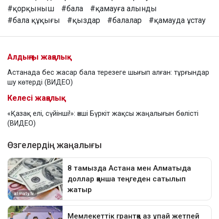
#қорқыныш
#бала
#қамауға алынды
#бала құқығы
#қыздар
#балалар
#қамауда ұстау
Алдыңғы жаңалық
Астанада бес жасар бала терезеге шығып алған: тұрғындар
шу көтерді (ВИДЕО)
Келесі жаңалық
«Қазақ елі, сүйінші!»: әнші Бүркіт жақсы жаңалығын бөлісті
(ВИДЕО)