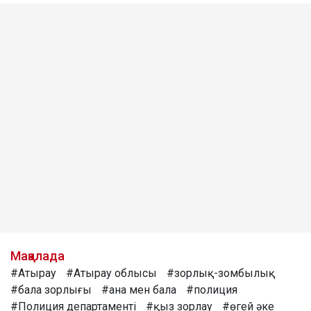
Мақалада
#Атырау
#Атырау облысы
#зорлық-зомбылық
#бала зорлығы
#ана мен бала
#полиция
#Полиция департаменті
#қыз зорлау
#өгей әке