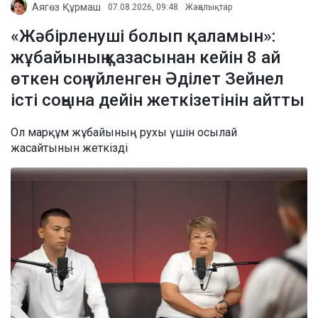
Аягөз Құрмаш
07.08.2026, 09:48
Жаңалықтар
«Жәбірленуші болып қаламын»:
жұбайының қазасынан кейін 8 ай
өткен соң үйленген Әділет Зейнел
істі соңына дейін жеткізетінін айтты
Ол марқұм жұбайының рухы үшін осылай
жасайтынын жеткізді