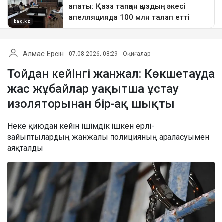
Алмас Ерсін
07.08.2026, 08:29
Оқиғалар
Тойдан кейінгі жанжал: Көкшетауда
жас жұбайлар уақытша ұстау
изоляторынан бір-ақ шықты
Неке қиюдан кейін ішімдік ішкен ерлі-
зайыптылардың жанжалы полицияның араласуымен
аяқталды