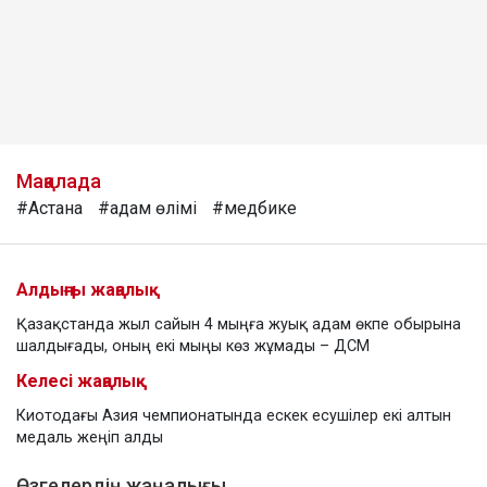
Мақалада
#Астана
#адам өлімі
#медбике
Алдыңғы жаңалық
Қазақстанда жыл сайын 4 мыңға жуық адам өкпе обырына
шалдығады, оның екі мыңы көз жұмады – ДСМ
Келесі жаңалық
Киотодағы Азия чемпионатында ескек есушілер екі алтын
медаль жеңіп алды