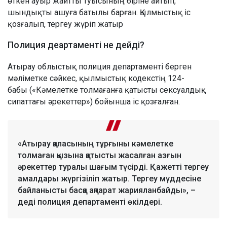
өткен ауыр жайтты туысының біріне айтып,
шындықты ашуға батылы барған. Қылмыстық іс
қозғалып, тергеу жүріп жатыр
Полиция деартаменті не дейді?
Атырау облыстық полиция департаменті берген
мәліметке сәйкес, қылмыстық кодекстің 124-
бабы («Кәмелетке толмағанға қатысты сексуалдық
сипаттағы әрекеттер») бойынша іс қозғалған.
«Атырау қаласының тұрғыны кәмелетке
толмаған қызына қатысты жасалған азғын
әрекеттер туралы шағым түсірді. Қажетті тергеу
амалдары жүргізіліп жатыр. Тергеу мүддесіне
байланысты басқа ақпарат жарияланбайды», –
деді полиция департаменті өкілдері.