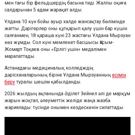
мен тағы бір фельдшердің басына тиді. Жалпы оқиға
салдарынан 5 адам жарақат алды.
Ұлдана 10 күн бойы ауыр халде жансақтау бөлімінде
жатты. Дәрігерлер оны құтқарып қалу үшін бар күшін
салғанмен, 18 қараша күні 23 жастағы Ұлдана Мырзуан
көз жұмды. Сол күні мемлекет басшысы Қасым-
Жомарт Тоқаев оны «Ерлігі үшін» медалімен
марапаттады.
Астанадағы медициналық колледждің
дәрісханаларының біріне Ұлдана Мырзуанның
есімін
беру
туралы шешім қабылданды.
2026 жылдың ақпанында Әділет Зейнел әлі де марқұм
жарын жоқтап, әлеуметтік желіде жаңа жазба
жариялады: түсінде онымен кездескенін сипаттады.