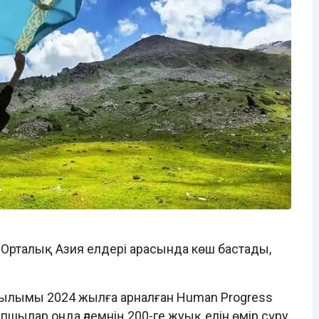
 Орталық Азия елдері арасында көш бастады,
ылымы 2024 жылға арналған Human Progress
апшылар онда әлемнің 200-ге жуық елін өмір сүру