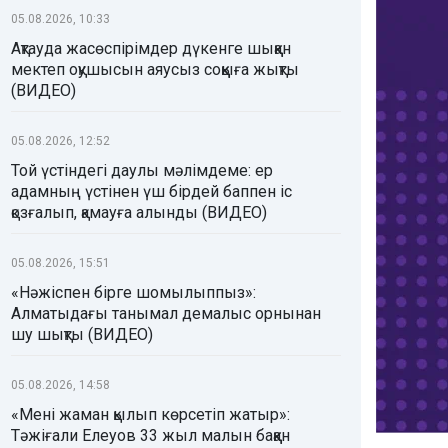
05.08.2026, 10:33
Ақтауда жасөспірімдер дүкенге шыққан
мектеп оқушысын аяусыз соққыға жықты
(ВИДЕО)
05.08.2026, 12:52
Той үстіндегі даулы мәлімдеме: ер
адамның үстінен үш бірдей баппен іс
қозғалып, қамауға алынды (ВИДЕО)
05.08.2026, 15:51
«Нәжіспен бірге шомылыппыз»:
Алматыдағы танымал демалыс орнынан
шу шықты (ВИДЕО)
05.08.2026, 14:58
«Мені жаман қылып көрсетіп жатыр»:
Тәжіғали Елеуов 33 жыл малын баққан