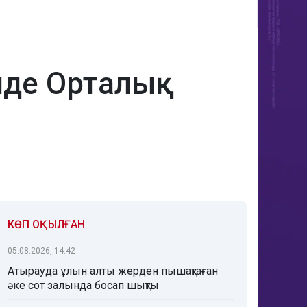
інде Орталық
КӨП ОҚЫЛҒАН
05.08.2026, 14:42
Атырауда ұлын алты жерден пышақтаған
әке сот залында босап шықты