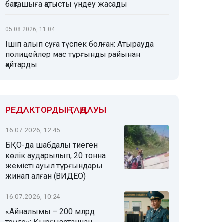
бақташыға қатысты үндеу жасады
05.08.2026, 11:04
Ішіп алып суға түспек болған: Атырауда
полицейлер мас тұрғынды райынан
қайтарды
РЕДАКТОРДЫҢ ТАҢДАУЫ
16.07.2026, 12:45
БҚО-да шабдалы тиеген
көлік аударылып, 20 тонна
жемісті ауыл тұрғындары
жинап алған (ВИДЕО)
16.07.2026, 10:24
«Айналымы – 200 млрд
теңге»: Қырғызстаннан