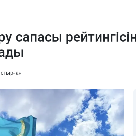
үру сапасы рейтингіс
тады
ыстырған