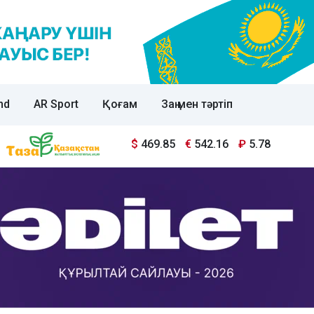
nd
AR Sport
Қоғам
Заң мен тәртіп
$
469.85
€
542.16
₽
5.78