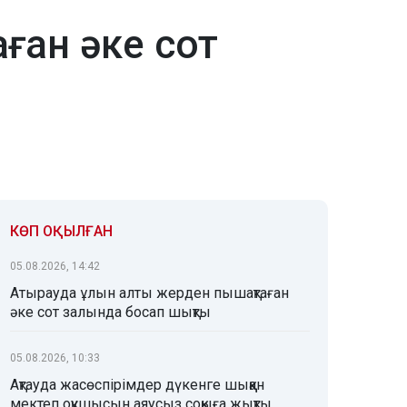
ған әке сот
КӨП ОҚЫЛҒАН
05.08.2026, 14:42
Атырауда ұлын алты жерден пышақтаған
әке сот залында босап шықты
05.08.2026, 10:33
Ақтауда жасөспірімдер дүкенге шыққан
мектеп оқушысын аяусыз соққыға жықты