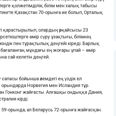
терге қолжетімділік, білім мен халық табысы
тингте Қазақстан 70-орынға ие болып, Орталық
еті қарастырылып, олардың әрқайсысы 23
рсеткіштерге өмір сүру ұзақтығы, білімнің
еркіндік пен тұрақтылық деңгейі кіреді. Барлық
бағаланған, мұндағы ең жоғары ұпай – өмір
а сай келетін деңгей.
у сапасы бойынша әлемдегі ең үздік ел
і орындарда Норвегия мен Исландия тұр.
ан Гонконг жайғасты. Алғашқы ондыққа Дания,
тралия кірді.
й 59-орында, ал Беларусь 72-орынға жайғасқан.