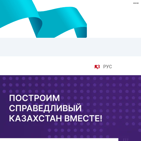
ҚАЗ
РУС