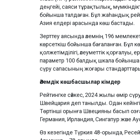
деңгейі, саяси тұрақтылық, мүмкіндік
бойынша талдаған. Бұл жаһандық рей
Азия елдері арасында көш бастады.
Зерттеу аясында әлемнің 196 мемлек
көрсеткіш бойынша бағаланған. Бұл кө
қолжетімділігі, әлеуметтік қорғалуы, 
параметр 100 балдық шкала бойынша 
сүру сапасының жоғары стандарттарын
Әлемдік көшбасшылар кімдер
Рейтингке сәйкес, 2024 жылы өмір сүр
Швейцария деп танылды. Одан кейінг
Төртінші орынға Швецияны басып озғ
Германия, Ирландия, Сингапур және Аус
Өз кезегінде Түркия 48-орында, Ресе