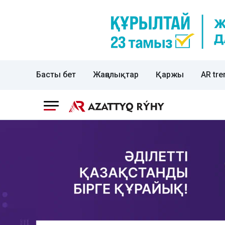
Басты бет
Жаңалықтар
Қаржы
AR tre