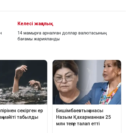
Келесі жаңалық
н
14 мамырға арналған доллар валютасының
бағамы жарияланды