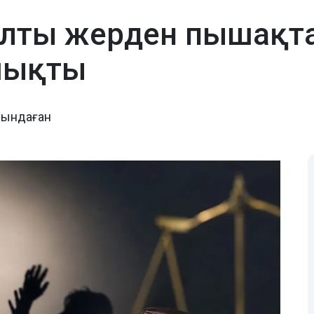
лты жерден пышақта
шықты
йындаған