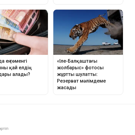
әртіп