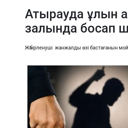
Атырауда ұлын а
залында босап 
Жәбірленуші жанжалды өзі бастағанын мо