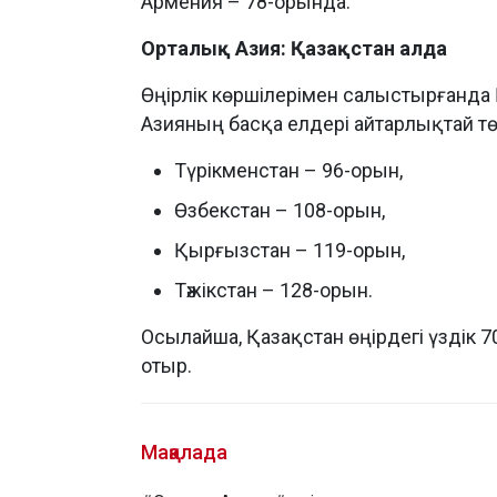
Армения – 78-орында.
Орталық Азия: Қазақстан алда
Өңірлік көршілерімен салыстырғанда 
Азияның басқа елдері айтарлықтай т
Түрікменстан – 96-орын,
Өзбекстан – 108-орын,
Қырғызстан – 119-орын,
Тәжікстан – 128-орын.
Осылайша, Қазақстан өңірдегі үздік 
отыр.
Мақалада