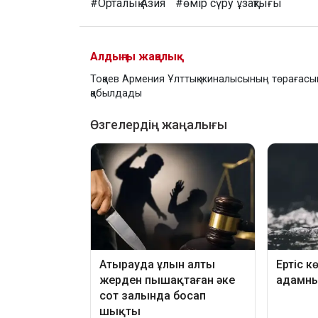
#Орталық Азия
#өмір сүру ұзақтығы
Алдыңғы жаңалық
Тоқаев Армения Ұлттық жиналысының төрағасы
қабылдады