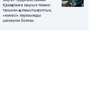
Қазақстанға заңсыз темекі
тасыған қылмыстық топтың
«көкесі» лауазымды
шенеунік болған