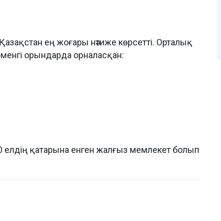
Қазақстан ең жоғары нәтиже көрсетті. Орталық
өменгі орындарда орналасқан:
70 елдің қатарына енген жалғыз мемлекет болып