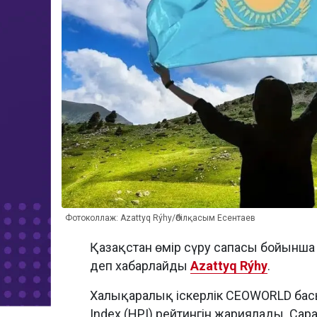
Фотоколлаж: Azattyq Rýhy/Әбілқасым Есентаев
Қазақстан өмір сүру сапасы бойынша
деп хабарлайды
Azattyq Rýhy
.
Халықаралық іскерлік CEOWORLD бас
Index (HPI) рейтингін жариялады. Сар