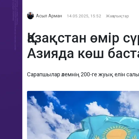
Асыл Арман
14.05.2025, 15:52
Жаңалықтар
Қазақстан өмір с
Азияда көш бас
Сарапшылар әлемнің 200-ге жуық елін сал