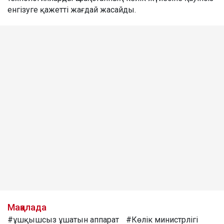
енгізуге қажетті жағдай жасайды.
Мақалада
#ұшқышсыз ұшатын аппарат
#Көлік министрлігі