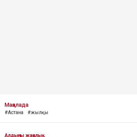
Мақалада
#Астана
#жылқы
Алдыңғы жаңалық