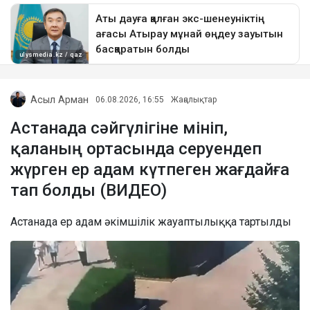
Асыл Арман
06.08.2026, 16:55
Жаңалықтар
Астанада сәйгүлігіне мініп,
қаланың ортасында серуендеп
жүрген ер адам күтпеген жағдайға
тап болды (ВИДЕО)
Астанада ер адам әкімшілік жауаптылыққа тартылды