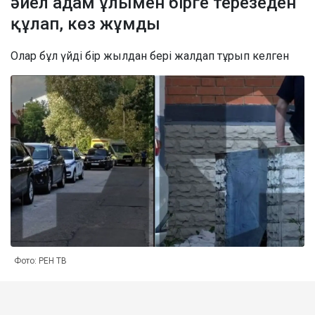
әйел адам ұлымен бірге терезеден
құлап, көз жұмды
Олар бұл үйді бір жылдан бері жалдап тұрып келген
Фото: РЕН ТВ