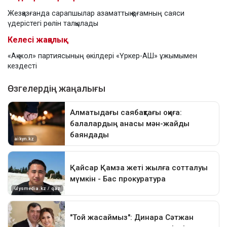
Жезқазғанда сарапшылар азаматтық қоғамның саяси
үдерістегі рөлін талқылады
Келесі жаңалық
«Ақ жол» партиясының өкілдері «Үркер-АШ» ұжымымен
кездесті