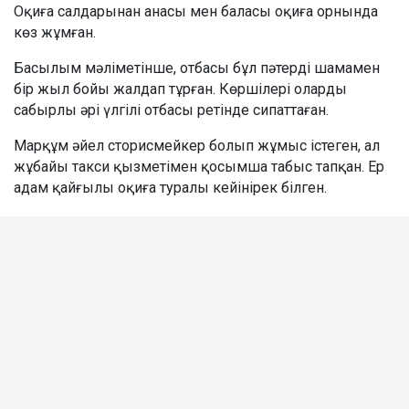
Оқиға салдарынан анасы мен баласы оқиға орнында
көз жұмған.
Басылым мәліметінше, отбасы бұл пәтерді шамамен
бір жыл бойы жалдап тұрған. Көршілері оларды
сабырлы әрі үлгілі отбасы ретінде сипаттаған.
Марқұм әйел сторисмейкер болып жұмыс істеген, ал
жұбайы такси қызметімен қосымша табыс тапқан. Ер
адам қайғылы оқиға туралы кейінірек білген.