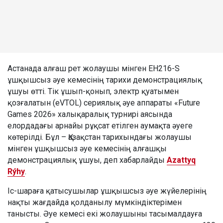
Астанада алғаш рет жолаушы мінген EH216-S
ұшқышсыз әуе кемесінің тарихи демонстрациялық
ұшуы өтті. Тік ұшып-қонып, электр қуатымен
қозғалатын (eVTOL) сериялық әуе аппараты «Future
Games 2026» халықаралық турнирі аясында
елордадағы арнайы рұқсат етілген аумақта әуеге
көтерілді. Бұл – Қазақстан тарихындағы жолаушы
мінген ұшқышсыз әуе кемесінің алғашқы
демонстрациялық ұшуы, деп хабарлайды
Azattyq
Rýhy
.
Іс-шараға қатысушылар ұшқышсыз әуе жүйелерінің
нақты жағдайда қолданылу мүмкіндіктерімен
танысты. Әуе кемесі екі жолаушыны тасымалдауға