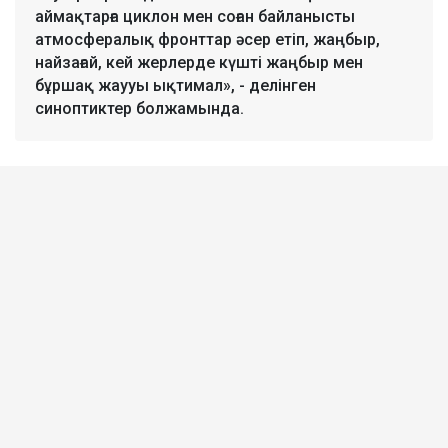
аймақтарға циклон мен соған байланысты
атмосфералық фронттар әсер етіп, жаңбыр,
найзағай, кей жерлерде күшті жаңбыр мен
бұршақ жаууы ықтимал», - делінген
синоптиктер болжамында.