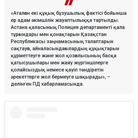
«Аталған екі құқық бұзушылық фактісі бойынша
ер адам әкімшілік жауаптылыққа тартылды.
Астана қаласының Полиция департаменті қала
тұрғындары мен қонақтарын Қазақстан
Республикасы заңнамасының талаптарын
сақтауға, айналасындағылардың құқықтарын
құрметтеуге және жол қозғалысының басқа
қатысушылары мен жаяу жүргіншілерге
қолайсыздық немесе қауіп төндіретін
әрекеттерге жол бермеуге шақырады», –
делінген ПД хабарламасында.