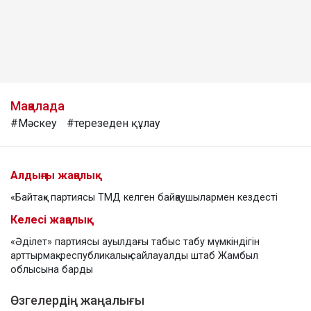
Мақалада
#Мәскеу
#терезеден құлау
Алдыңғы жаңалық
«Байтақ» партиясы ТМД келген байқаушылармен кездесті
Келесі жаңалық
«Әділет» партиясы ауылдағы табыс табу мүмкіндігін
арттырмақ: республикалық сайлауалды штаб Жамбыл
облысына барды