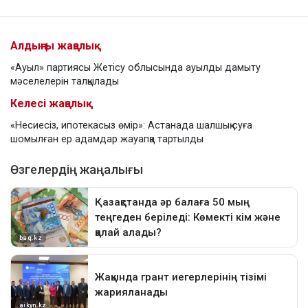
Алдыңғы жаңалық
«Ауыл» партиясы Жетісу облысында ауылды дамыту
мәселелерін талқылады
Келесі жаңалық
«Несиесіз, ипотекасыз өмір»: Астанада шалшық суға
шомылған ер адамдар жауапқа тартылды