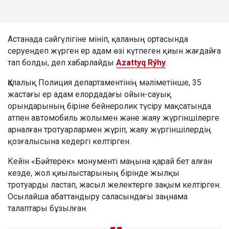
Астанада сәйгүлігіне мініп, қаланың ортасында
серуендеп жүрген ер адам өзі күтпеген қиын жағдайға
тап болды, деп хабарлайды
Azattyq Rýhy
.
Қалалық Полиция департаментінің мәліметінше, 35
жастағы ер адам елордадағы ойын-сауық
орындарының біріне бейнеролик түсіру мақсатында
атпен автомобиль жолымен және жаяу жүргіншілерге
арналған тротуарлармен жүріп, жаяу жүргіншілердің
қозғалысына кедергі келтірген.
Кейін «Бәйтерек» монументі маңына қарай бет алған
кезде, жол қиылыстарының бірінде жылқы
тротуарды ластап, жасыл желектерге зақым келтірген.
Осылайша абаттандыру саласындағы заңнама
талаптары бұзылған.