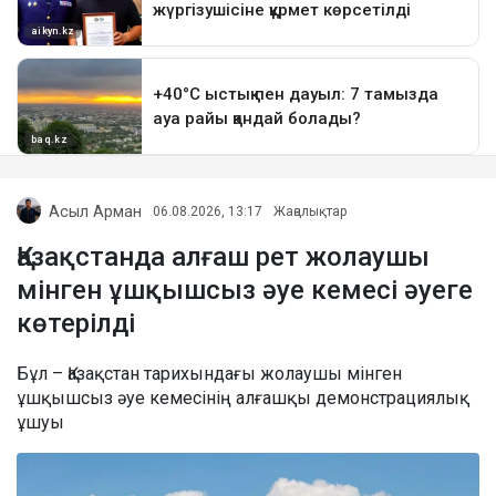
Асыл Арман
06.08.2026, 13:17
Жаңалықтар
Қазақстанда алғаш рет жолаушы
мінген ұшқышсыз әуе кемесі әуеге
көтерілді
Бұл – Қазақстан тарихындағы жолаушы мінген
ұшқышсыз әуе кемесінің алғашқы демонстрациялық
ұшуы