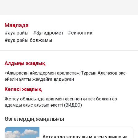
Мақалада
#ауа райы
#Қазгидромет
#синоптик
#ауа райы болжамы
Алдыңғы жаңалық
«Ажырасқан әйелдермен араласпа»: Тұрсын Алагөзов экс-
әйелін ұятты жағдайға қалдырған
Келесі жаңалық
Жетісу облысында арқанмен өзеннен өтпек болған ер
адамды ағыс ағызып әкетті (ВИДЕО)