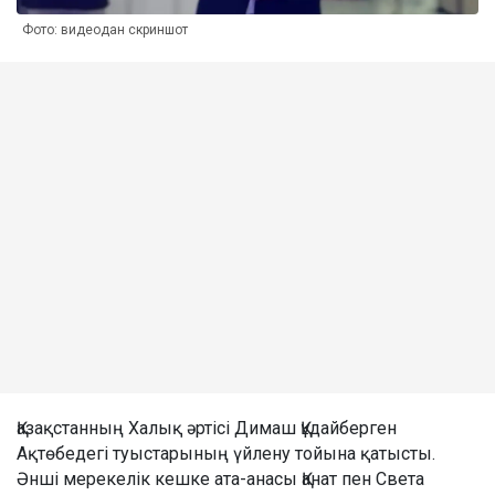
Фото: видеодан скриншот
Қазақстанның Халық әртісі Димаш Құдайберген
Ақтөбедегі туыстарының үйлену тойына қатысты.
Әнші мерекелік кешке ата-анасы Қанат пен Света