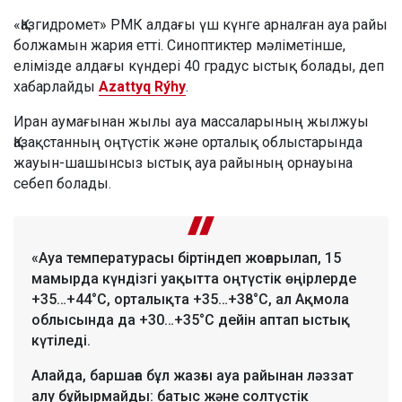
«Қазгидромет» РМК алдағы үш күнге арналған ауа райы
болжамын жария етті. Синоптиктер мәліметінше,
елімізде алдағы күндері 40 градус ыстық болады, деп
хабарлайды
Azattyq Rýhy
.
Иран аумағынан жылы ауа массаларының жылжуы
Қазақстанның оңтүстік және орталық облыстарында
жауын-шашынсыз ыстық ауа райының орнауына
себеп болады.
«Ауа температурасы біртіндеп жоғарылап, 15
мамырда күндізгі уақытта оңтүстік өңірлерде
+35…+44°С, орталықта +35…+38°С, ал Ақмола
облысында да +30…+35°С дейін аптап ыстық
күтіледі.
Алайда, баршаға бұл жазғы ауа райынан ләззат
алу бұйырмайды: батыс және солтүстік