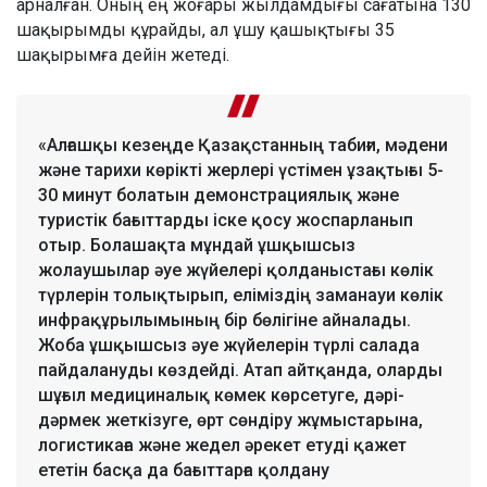
арналған. Оның ең жоғары жылдамдығы сағатына 130
шақырымды құрайды, ал ұшу қашықтығы 35
шақырымға дейін жетеді.
«Алғашқы кезеңде Қазақстанның табиғи, мәдени
және тарихи көрікті жерлері үстімен ұзақтығы 5-
30 минут болатын демонстрациялық және
туристік бағыттарды іске қосу жоспарланып
отыр. Болашақта мұндай ұшқышсыз
жолаушылар әуе жүйелері қолданыстағы көлік
түрлерін толықтырып, еліміздің заманауи көлік
инфрақұрылымының бір бөлігіне айналады.
Жоба ұшқышсыз әуе жүйелерін түрлі салада
пайдалануды көздейді. Атап айтқанда, оларды
шұғыл медициналық көмек көрсетуге, дәрі-
дәрмек жеткізуге, өрт сөндіру жұмыстарына,
логистикаға және жедел әрекет етуді қажет
ететін басқа да бағыттарға қолдану