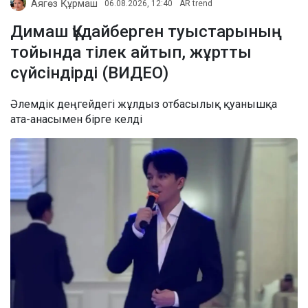
Аягөз Құрмаш
06.08.2026, 12:40
AR trend
Димаш Құдайберген туыстарының
тойында тілек айтып, жұртты
сүйсіндірді (ВИДЕО)
Әлемдік деңгейдегі жұлдыз отбасылық қуанышқа
ата-анасымен бірге келді