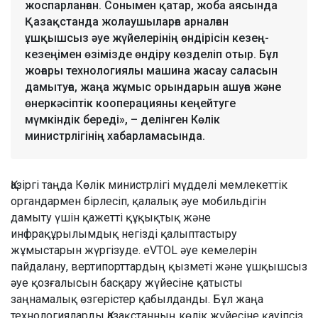
жоспарланған. Сонымен қатар, жоба аясында
Қазақстанда жолаушыларға арналған
ұшқышсыз әуе жүйелерінің өндірісін кезең-
кезеңімен өзімізде өндіру көзделіп отыр. Бұл
жоғары технологиялы машина жасау саласын
дамытуға, жаңа жұмыс орындарын ашуға және
өнеркәсіптік кооперацияны кеңейтуге
мүмкіндік береді», – делінген Көлік
министрлігінің хабарламасында.
Қазіргі таңда Көлік министрлігі мүдделі мемлекеттік
органдармен бірлесіп, қалалық әуе мобильдігін
дамыту үшін қажетті құқықтық және
инфрақұрылымдық негізді қалыптастыру
жұмыстарын жүргізуде. eVTOL әуе кемелерін
пайдалану, вертипорттардың қызметі және ұшқышсыз
әуе қозғалысын басқару жүйесіне қатысты
заңнамалық өзгерістер қабылданды. Бұл жаңа
технологияларды Қазақстанның көлік жүйесіне қауіпсіз