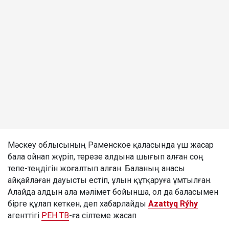
Мәскеу облысының Раменское қаласында үш жасар
бала ойнап жүріп, терезе алдына шығып алған соң
тепе-теңдігін жоғалтып алған. Баланың анасы
айқайлаған дауысты естіп, ұлын құтқаруға ұмтылған.
Алайда алдын ала мәлімет бойынша, ол да баласымен
бірге құлап кеткен, деп хабарлайды
Azattyq Rýhy
агенттігі
РЕН ТВ
-ға сілтеме жасап