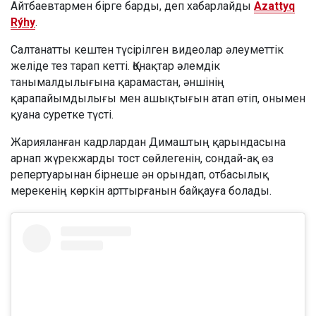
Айтбаевтармен бірге барды, деп хабарлайды
Azattyq
Rýhy
.
Салтанатты кештен түсірілген видеолар әлеуметтік
желіде тез тарап кетті. Қонақтар әлемдік
танымалдылығына қарамастан, әншінің
қарапайымдылығы мен ашықтығын атап өтіп, онымен
қуана суретке түсті.
Жарияланған кадрлардан Димаштың қарындасына
арнап жүрекжарды тост сөйлегенін, сондай-ақ өз
репертуарынан бірнеше ән орындап, отбасылық
мерекенің көркін арттырғанын байқауға болады.