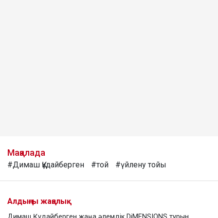
Мақалада
#Димаш Құдайберген
#той
#үйлену тойы
Алдыңғы жаңалық
Димаш Құдайберген жаңа әлемдік DiMENSIONS турын