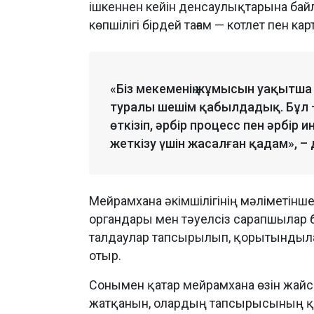
ішкеннен кейін денсаулықтарына бай
көпшілігі бірдей тағам — котлет пен кар
«Біз мекеменің жұмысын уақытша
туралы шешім қабылдадық. Бұл –
өткізіп, әрбір процесс пен әрбір 
жеткізу үшін жасалған қадам», – 
Мейрамхана әкімшілігінің мәліметін
органдары мен тәуелсіз сарапшылар б
талдаулар тапсырылып, қорытындылар
отыр.
Сонымен қатар мейрамхана өзін жайсы
жатқанын, олардың тапсырысының қ