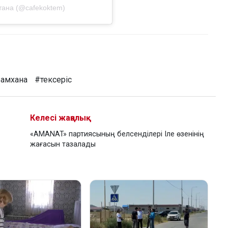
стана (@cafekoktem)
амхана
#тексеріс
Келесі жаңалық
«AMANAT» партиясының белсенділері Іле өзенінің
жағасын тазалады