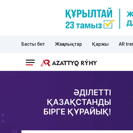
Басты бет
Жаңалықтар
Қаржы
AR tre