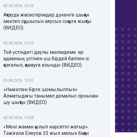
05.08.2026, 10:33
Ақтауда жасөспірімдер дүкенге шыққан
мектеп оқушысын аяусыз соққыға жықты
(ВИДЕО)
05.08.2026, 12:52
Той үстіндегі даулы мәлімдеме: ер
адамның үстінен үш бірдей баппен іс
қозғалып, қамауға алынды (ВИДЕО)
05.08.2026, 15:51
«Нәжіспен бірге шомылыппыз»:
Алматыдағы танымал демалыс орнынан
шу шықты (ВИДЕО)
05.08.2026, 14:58
«Мені жаман қылып көрсетіп жатыр»:
Тәжіғали Елеуов 33 жыл малын баққан