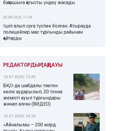
бақташыға қатысты үндеу жасады
05.08.2026, 11:04
Ішіп алып суға түспек болған: Атырауда
полицейлер мас тұрғынды райынан
қайтарды
РЕДАКТОРДЫҢ ТАҢДАУЫ
16.07.2026, 12:45
БҚО-да шабдалы тиеген
көлік аударылып, 20 тонна
жемісті ауыл тұрғындары
жинап алған (ВИДЕО)
16.07.2026, 10:24
«Айналымы – 200 млрд
теңге»: Қырғызстаннан