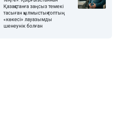
Қазақстанға заңсыз темекі
тасыған қылмыстық топтың
«көкесі» лауазымды
шенеунік болған