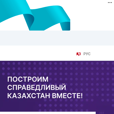
ҚАЗ
РУС