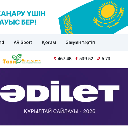
nd
AR Sport
Қоғам
Заң мен тәртіп
$
467.48
€
539.52
₽
5.73