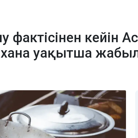
у фактісінен кейін А
мхана уақытша жабы