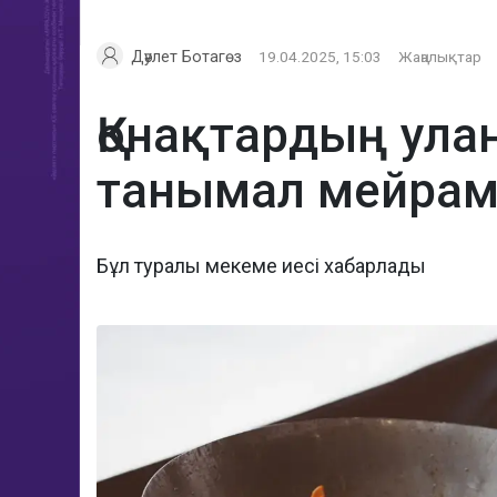
Дәулет Ботагөз
19.04.2025, 15:03
Жаңалықтар
Қонақтардың улан
танымал мейра
Бұл туралы мекеме иесі хабарлады