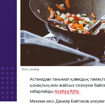
Фото: pixabay
Астанадағы танымал қоғамдық тамақт
қонақтың өзін жайсыз сезінуіне бай
хабарлайды
Azattyq Rýhy.
Мекеме иесі Данияр Байтоков әлеумет