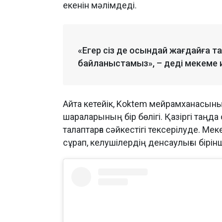
екенін мәлімдеді.
«Егер сіз де осындай жағдайға тап
байланыстамыз», – деді мекеме и
Айта кетейік, Koktem мейрамханасын
шараларының бір бөлігі. Қазіргі таң
талаптарға сәйкестігі тексерілуде. Мек
сұрап, келушілердің денсаулығы бірінш