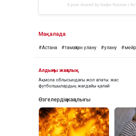
A post shared by Кафе Коктем | А
Мақалада
#Астана
#тамақтан улану
#улану
#мейр
Алдыңғы жаңалық
Ақмола облысындағы жол апаты: жас
футболшылардың жағдайы қалай