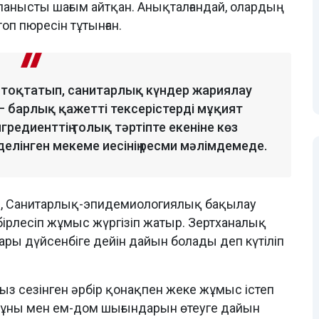
ланысты шағым айтқан. Анықталғандай, олардың
топ пюресін тұтынған.
 тоқтатып, санитарлық күндер жариялау
 барлық қажетті тексерістерді мұқият
ингредиенттің толық тәртіпте екеніне көз
делінген мекеме иесінің ресми мәлімдемеде.
ше, Санитарлық-эпидемиологиялық бақылау
ірлесіп жұмыс жүргізіп жатыр. Зертханалық
ы дүйсенбіге дейін дайын болады деп күтіліп
з сезінген әрбір қонақпен жеке жұмыс істеп
ұны мен ем-дом шығындарын өтеуге дайын