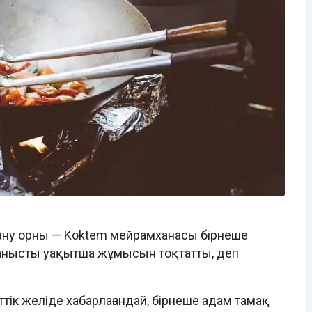
ану орны — Koktem мейрамханасы бірнеше
ланысты уақытша жұмысын тоқтатты, деп
тік желіде хабарлағандай, бірнеше адам тамақ