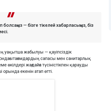
 болсаңыз — бізге тікелей хабарласыңыз, біз
есі.
ың уақытша жабылуы — қауіпсіздік
да ондағытағамдардың сапасы мен санитарлық
еме өкілдері жағдайға түсіністікпен қарауды
і орында екенін атап өтті.