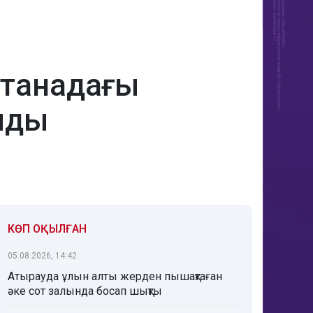
станадағы
лды
КӨП ОҚЫЛҒАН
05.08.2026, 14:42
Атырауда ұлын алты жерден пышақтаған
әке сот залында босап шықты