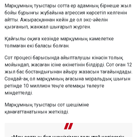
Марқұмның туыстары сотта ер адамның бірнеше жыл
бойы бұрынғы жұбайына агрессия көрсетіп келгенін
айтты. Ажырасқаннан кейін де ол экс-әйелін
қызғанып, жанжал шығарып жүрген.
Қайғылы оқиға кезінде марқұмның кәмелетке
толмаған екі баласы болған.
Сот процесі барысында айыпталушы кінәсін толық
мойындап, жасаған ісіне өкінетінін білдірді. Сот оған 12
жыл бас бостандығынан айыру жазасын тағайындады.
Сондай-ақ ол марқұмның ағасына моральдық шығын
ретінде 10 миллион теңге өтемақы төлеуге
міндеттелді.
Марқұмның туыстары сот шешіміне
қанағаттанатынын жеткізді.