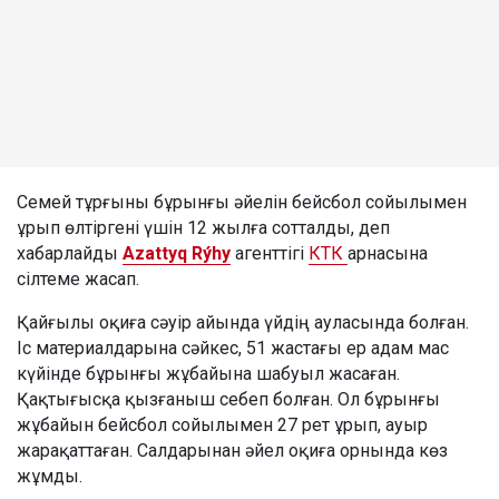
Семей тұрғыны бұрынғы әйелін бейсбол сойылымен
ұрып өлтіргені үшін 12 жылға сотталды, деп
хабарлайды
Azattyq Rýhy
агенттігі
КТК
арнасына
сілтеме жасап.
Қайғылы оқиға сәуір айында үйдің ауласында болған.
Іс материалдарына сәйкес, 51 жастағы ер адам мас
күйінде бұрынғы жұбайына шабуыл жасаған.
Қақтығысқа қызғаныш себеп болған. Ол бұрынғы
жұбайын бейсбол сойылымен 27 рет ұрып, ауыр
жарақаттаған. Салдарынан әйел оқиға орнында көз
жұмды.