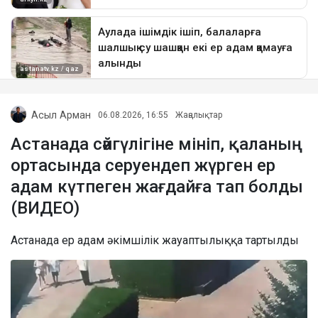
Асыл Арман
06.08.2026, 16:55
Жаңалықтар
Астанада сәйгүлігіне мініп, қаланың
ортасында серуендеп жүрген ер
адам күтпеген жағдайға тап болды
(ВИДЕО)
Астанада ер адам әкімшілік жауаптылыққа тартылды