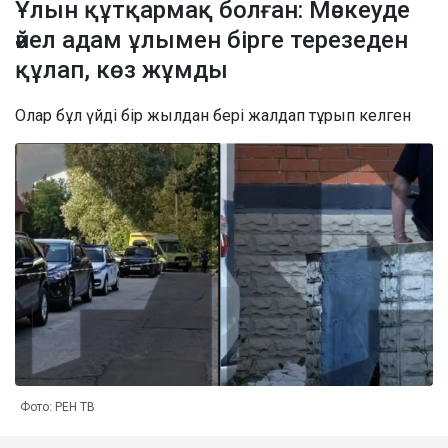
Ұлын құтқармақ болған: Мәскеуде
әйел адам ұлымен бірге терезеден
құлап, көз жұмды
Олар бұл үйді бір жылдан бері жалдап тұрып келген
Фото: РЕН ТВ