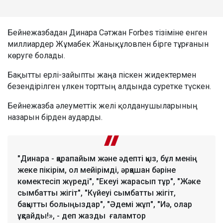
Бейнежазбадан Динара Сәтжан Forbes тізіміне енген
миллиардер Жұмабек Жанықұловпен бірге тұрғанын
көруге болады.
Бақытты ерлі-зайыпты жаңа піскен жидектермен
безендірілген үлкен торттың алдында суретке түскен.
Бейнежазба әлеуметтік желі қолданушыларының
назарын бірден аударды.
"Динара - қарапайым және әдепті қыз, бұл менің
жеке пікірім, ол мейірімді, әрқашан бәріне
көмектесіп жүреді", "Екеуі жарасып тұр", "Жәке
сымбатты жігіт", "Күйеуі сымбатты жігіт,
бақытты болыңыздар", "Әдемі жұп", "Иә, олар
ұқсайды!», - деп жазды ғаламтор