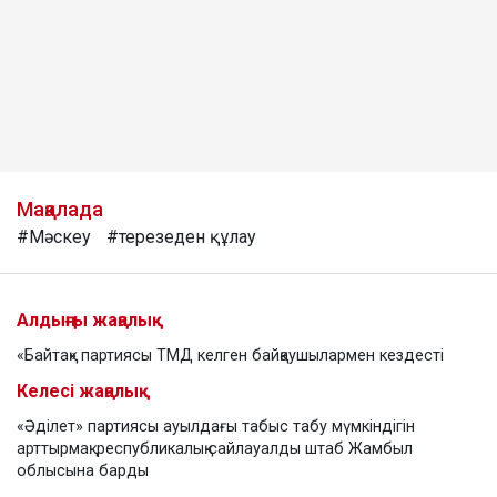
Мақалада
#Мәскеу
#терезеден құлау
Алдыңғы жаңалық
«Байтақ» партиясы ТМД келген байқаушылармен кездесті
Келесі жаңалық
«Әділет» партиясы ауылдағы табыс табу мүмкіндігін
арттырмақ: республикалық сайлауалды штаб Жамбыл
облысына барды