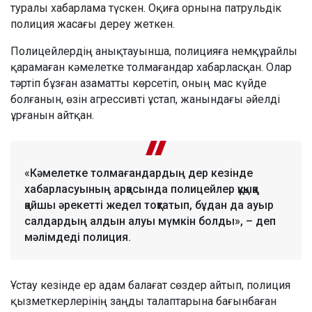
туралы хабарлама түскен. Оқиға орнына патрульдік
полиция жасағы дереу жеткен.
Полицейлердің анықтауынша, полицияға немқұрайлы
қарамаған кәмелетке толмағандар хабарласқан. Олар
тәртіп бұзған азаматты көрсетіп, оның мас күйде
болғанын, өзін агрессивті ұстап, жанындағы әйелді
ұрғанын айтқан.
«Кәмелетке толмағандардың дер кезінде
хабарласуының арқасында полицейлер құқыққа
қайшы әрекетті жедел тоқтатып, бұдан да ауыр
салдардың алдын алуы мүмкін болды», – деп
мәлімдеді полиция.
Ұстау кезінде ер адам балағат сөздер айтып, полиция
қызметкерлерінің заңды талаптарына бағынбаған