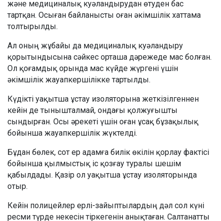
және медициналық куәландырудан өтуден бас
тартқан. Осыған байланысты оған әкімшілік хаттама
толтырылды.
Ал оның жұбайы да медициналық куәландыру
қорытындысына сәйкес орташа дәрежеде мас болған.
Ол қоғамдық орында мас күйде жүргені үшін
әкімшілік жауапкершілікке тартылды.
Күдікті уақытша ұстау изоляторына жеткізілгеннен
кейін де тынышталмай, ондағы қолжуғышты
сындырған. Осы әрекеті үшін оған ұсақ бұзақылық
бойынша жауапкершілік жүктелді.
Бұдан бөлек, сот ер адамға билік өкілін қорлау фактісі
бойынша қылмыстық іс қозғау туралы шешім
қабылдады. Қазір ол уақытша ұстау изоляторында
отыр.
Кейін полицейлер ерлі-зайыптылардың дәл сол күні
ресми түрде некесін тіркегенін анықтаған. Салтанатты