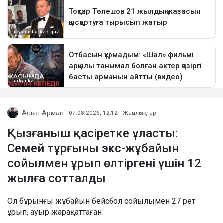
Асыл Арман
07.08.2026, 12:12
Жаңалықтар
Қызғаныш қасіретке ұласты:
Семей тұрғыны экс-жұбайын
сойылмен ұрып өлтіргені үшін 12
жылға сотталды
Ол бұрынғы жұбайын бейсбол сойылымен 27 рет
ұрып, ауыр жарақаттаған