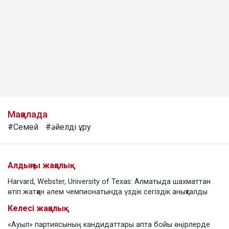
Мақалада
#Семей
#әйелді ұру
Алдыңғы жаңалық
Harvard, Webster, University of Texas: Алматыда шахматтан
өтіп жатқан әлем чемпионатында үздік сегіздік анықталды
Келесі жаңалық
«Ауыл» партиясының кандидаттары апта бойы өңірлерде