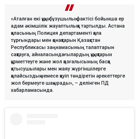
«Аталған екі құқық бұзушылық фактісі бойынша ер
адам әкімшілік жауаптылыққа тартылды. Астана
қаласының Полиция департаменті қала
тұрғындары мен қонақтарын Қазақстан
Республикасы заңнамасының талаптарын
сақтауға, айналасындағылардың құқықтарын
құрметтеуге және жол қозғалысының басқа
қатысушылары мен жаяу жүргіншілерге
қолайсыздық немесе қауіп төндіретін әрекеттерге
жол бермеуге шақырады», – делінген ПД
хабарламасында.