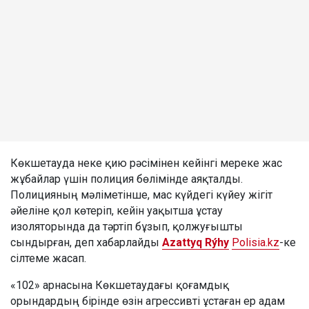
Көкшетауда неке қию рәсімінен кейінгі мереке жас
жұбайлар үшін полиция бөлімінде аяқталды.
Полицияның мәліметінше, мас күйдегі күйеу жігіт
әйеліне қол көтеріп, кейін уақытша ұстау
изоляторында да тәртіп бұзып, қолжуғышты
сындырған, деп хабарлайды
Azattyq Rýhy
Polisia.kz
-ке
сілтеме жасап.
«102» арнасына Көкшетаудағы қоғамдық
орындардың бірінде өзін агрессивті ұстаған ер адам