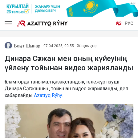
ҚАЗ
РУС
Бақыт Шынар
07.04.2025, 00:55
Жаңалықтар
Динара Сәтжан мен оның күйеуінің
үйлену тойынан видео жарияланды
Ғаламторда танымал қазақстандық тележүргізуші
Динара Сәтжанның тойынан видео жарияланды, деп
хабарлайды
Azattyq Rýhy.