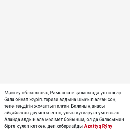
Мәскеу облысының Раменское қаласында үш жасар
бала ойнап жүріп, терезе алдына шығып алған соң
тепе-теңдігін жоғалтып алған. Баланың анасы
айқайлаған дауысты естіп, ұлын құтқаруға ұмтылған.
Алайда алдын ала мәлімет бойынша, ол да баласымен
бірге құлап кеткен, деп хабарлайды
Azattyq Rýhy