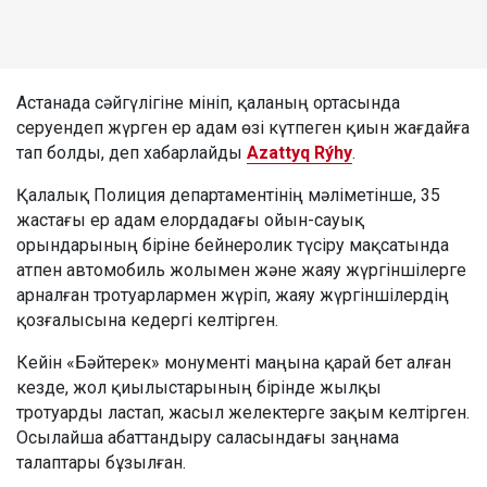
Астанада сәйгүлігіне мініп, қаланың ортасында
серуендеп жүрген ер адам өзі күтпеген қиын жағдайға
тап болды, деп хабарлайды
Azattyq Rýhy
.
Қалалық Полиция департаментінің мәліметінше, 35
жастағы ер адам елордадағы ойын-сауық
орындарының біріне бейнеролик түсіру мақсатында
атпен автомобиль жолымен және жаяу жүргіншілерге
арналған тротуарлармен жүріп, жаяу жүргіншілердің
қозғалысына кедергі келтірген.
Кейін «Бәйтерек» монументі маңына қарай бет алған
кезде, жол қиылыстарының бірінде жылқы
тротуарды ластап, жасыл желектерге зақым келтірген.
Осылайша абаттандыру саласындағы заңнама
талаптары бұзылған.