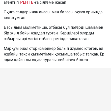
агенттігі
РЕН ТВ
-ға сілтеме жасап
Оқиға салдарынан анасы мен баласы оқиға орнында
көз жұмған.
Басылым мәліметінше, отбасы бұл пәтерді шамамен
бір жыл бойы жалдап тұрған. Көршілері оларды
сабырлы әрі үлгілі отбасы ретінде сипаттаған.
Марқұм әйел сторисмейкер болып жұмыс істеген, ал
жұбайы такси қызметімен қосымша табыс тапқан. Ер
адам қайғылы оқиға туралы кейінірек білген.