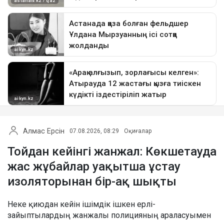
Алмас Ерсін
07.08.2026, 08:29
Оқиғалар
Тойдан кейінгі жанжал: Көкшетауда
жас жұбайлар уақытша ұстау
изоляторынан бір-ақ шықты
Неке қиюдан кейін ішімдік ішкен ерлі-
зайыптылардың жанжалы полицияның араласуымен