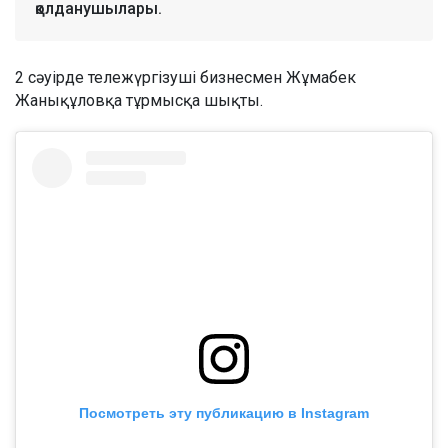
қолданушылары.
2 сәуірде тележүргізуші бизнесмен Жұмабек
Жанықұловқа тұрмысқа шықты.
Посмотреть эту публикацию в Instagram