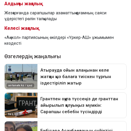
Алдыңғы жаңалық
Жезқазғанда сарапшылар азаматтық қоғамның саяси
үдерістегі рөлін талқылады
Келесі жаңалық
«Ақ жол» партиясының өкілдері «Үркер-АШ» ұжымымен
кездесті