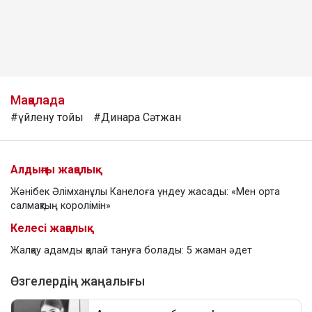
Мақалада
#үйлену тойы
#Динара Сәтжан
Алдыңғы жаңалық
Жәнібек Әлімханұлы Канелоға үндеу жасады: «Мен орта
салмақтың королімін»
Келесі жаңалық
Жалқау адамды қалай тануға болады: 5 жаман әдет