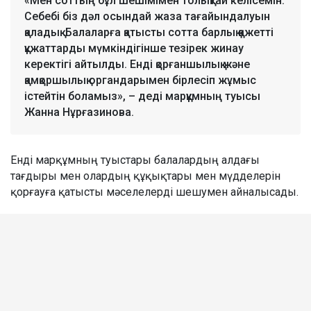
«Мен соттың бұл шешімімен толықтай келісемін.
Себебі біз дәл осындай жаза тағайындалуын
қаладық. Балаларға қатысты сотта барлық қажетті
құжаттарды мүмкіндігінше тезірек жинау
керектігі айтылды. Енді қорғаншылық және
қамқоршылық органдарымен бірлесіп жұмыс
істейтін боламыз», – деді марқұмның туысы
Жанна Нұрғазинова.
Енді марқұмның туыстары балалардың алдағы
тағдыры мен олардың құқықтары мен мүдделерін
қорғауға қатысты мәселелерді шешумен айналысады.