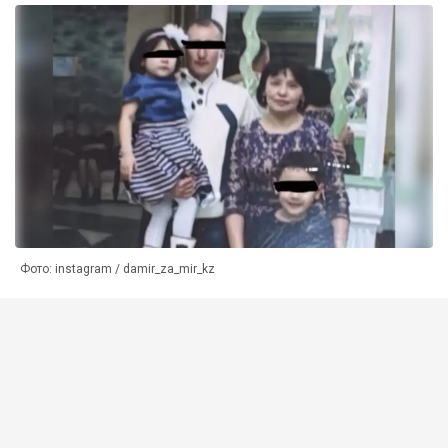
Фото: instagram / damir_za_mir_kz