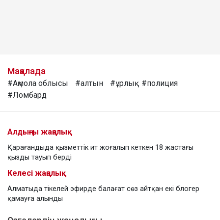
Мақалада
#Ақмола облысы
#алтын
#ұрлық
#полиция
#Ломбард
Алдыңғы жаңалық
Қарағандыда қызметтік ит жоғалып кеткен 18 жастағы
қызды тауып берді
Келесі жаңалық
Алматыда тікелей эфирде балағат сөз айтқан екі блогер
қамауға алынды