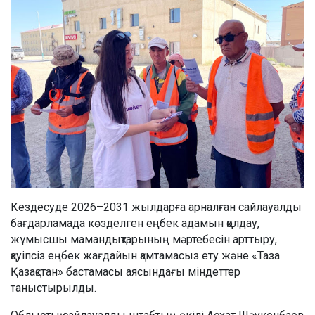
Кездесуде 2026–2031 жылдарға арналған сайлауалды
бағдарламада көзделген еңбек адамын қолдау,
жұмысшы мамандықтарының мәртебесін арттыру,
қауіпсіз еңбек жағдайын қамтамасыз ету және «Таза
Қазақстан» бастамасы аясындағы міндеттер
таныстырылды.