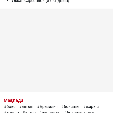
Ұлжан Сәрсенбек (57 кг дейін)
Мақалада
#бокс
#алтын
#Бразилия
#боксшы
#жарыс
#жүлде
#күміс
#жүлдегер
#боксшы қыздар