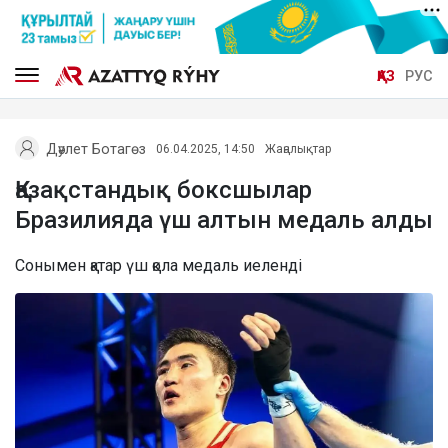
ҚАЗ
РУС
Дәулет Ботагөз
06.04.2025, 14:50
Жаңалықтар
Қазақстандық боксшылар
Бразилияда үш алтын медаль алды
Сонымен қатар үш қола медаль иеленді