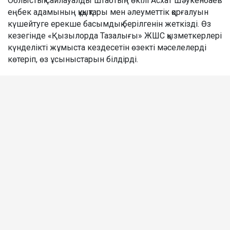
Облыстық сайлауалды штабтың өкілі Асхат Шәукенбаев
еңбек адамының құқықтары мен әлеуметтік қорғалуын
күшейтуге ерекше басымдық берілгенін жеткізді. Өз
кезегінде «Қызылорда Тазалығы» ЖШС қызметкерлері
күнделікті жұмыста кездесетін өзекті мәселелерді
көтеріп, өз ұсыныстарын білдірді.