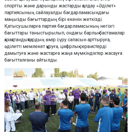
спортты және дарынды жастарды қолдау «Әділет»
партиясының сайлауалды бағдарламасындағы
маңызды бағыттардың бірі екенін жеткізді.
Қатысушыларға партия бағдарламасының негізгі
бағыттары таныстырылып, ондағы барлық бастамалар
қазақстандықтардың өмір сүру сапасын арттыруға,
әділетті мемлекет құруға, цифрлық сервистерді
дамытуға және жастарға жаңа мүмкіндіктер жасауға
бағытталғаны айтылды.