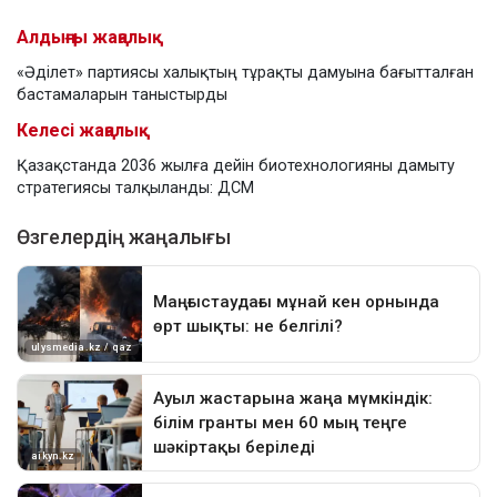
Алдыңғы жаңалық
«Әділет» партиясы халықтың тұрақты дамуына бағытталған
бастамаларын таныстырды
Келесі жаңалық
Қазақстанда 2036 жылға дейін биотехнологияны дамыту
стратегиясы талқыланды: ДСМ