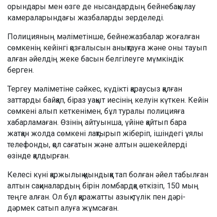
орындары мен өзге де нысандардың бейнебақылау
камераларындағы жазбаларды зерделеді.
Полицияның мәліметінше, бейнежазбалар жоғалған
сөмкенің кейінгі қозғалысын анықтауға және оны тауып
алған әйелдің жеке басын белгілеуге мүмкіндік
берген.
Тергеу мәліметіне сәйкес, күдікті қараусыз қалған
заттарды байқап, біраз уақыт иесінің келуін күткен. Кейін
сөмкені алып кеткенімен, бұл туралы полицияға
хабарламаған. Өзінің айтуынша, үйіне қайтып бара
жатқан жолда сөмкені лақтырып жіберіп, ішіндегі ұялы
телефонды, қол сағатын және алтын әшекейлерді
өзінде қалдырған.
Келесі күні қаржылық қиындыққа тап болған әйел табылған
алтын сақиналардың бірін ломбардқа өткізіп, 150 мың
теңге алған. Ол бұл қаражатты азық-түлік пен дәрі-
дәрмек сатып алуға жұмсаған.