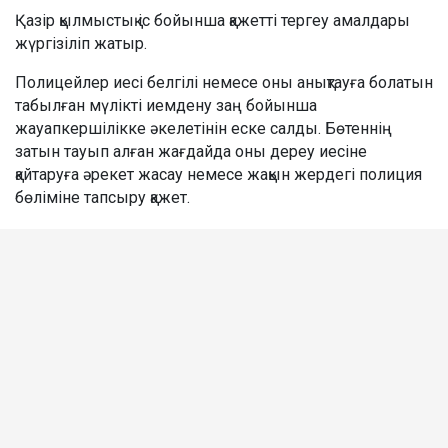
Қазір қылмыстық іс бойынша қажетті тергеу амалдары
жүргізіліп жатыр.
Полицейлер иесі белгілі немесе оны анықтауға болатын
табылған мүлікті иемдену заң бойынша
жауапкершілікке әкелетінін еске салды. Бөтеннің
затын тауып алған жағдайда оны дереу иесіне
қайтаруға әрекет жасау немесе жақын жердегі полиция
бөліміне тапсыру қажет.