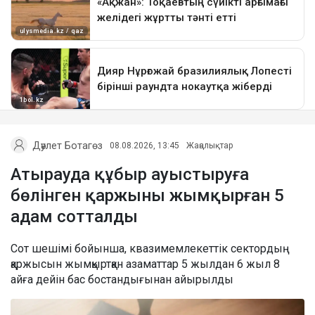
Дәулет Ботагөз
08.08.2026, 13:45
Жаңалықтар
Атырауда құбыр ауыстыруға
бөлінген қаржыны жымқырған 5
адам сотталды
Сот шешімі бойынша, квазимемлекеттік сектордың
қаржысын жымқыртқан азаматтар 5 жылдан 6 жыл 8
айға дейін бас бостандығынан айырылды