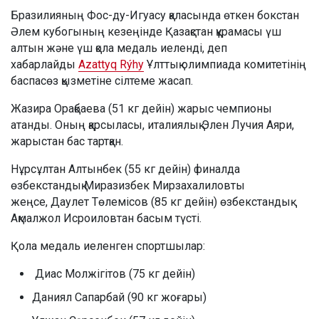
Бразилияның Фос-ду-Игуасу қаласында өткен бокстан
Әлем кубогының кезеңінде Қазақстан құрамасы үш
алтын және үш қола медаль иеленді, деп
хабарлайды
Azattyq Rýhy
Ұлттық олимпиада комитетінің
баспасөз қызметіне сілтеме жасап.
Жазира Орақбаева (51 кг дейін) жарыс чемпионы
атанды. Оның қарсыласы, италиялық Элен Лучия Аяри,
жарыстан бас тартқан.
Нұрсұлтан Алтынбек (55 кг дейін) финалда
өзбекстандық Миразизбек Мирзахалиловты
жеңсе, Даулет Төлемісов (85 кг дейін) өзбекстандық
Ақмалжол Исроиловтан басым түсті.
Қола медаль иеленген спортшылар:
Диас Молжігітов (75 кг дейін)
Даниял Сапарбай (90 кг жоғары)