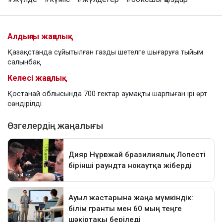
Алдыңғы жаңалық
Қазақстанда сұйытылған газды шетелге шығаруға тыйым
салынбақ
Келесі жаңалық
Қостанай облысында 700 гектар аумақты шарпыған ірі өрт
сөндірілді