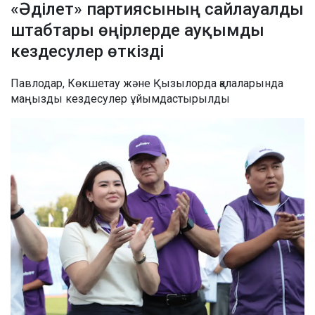
«Әділет» партиясының сайлауалды
штабтары өңірлерде ауқымды
кездесулер өткізді
Павлодар, Көкшетау және Қызылорда қалаларында
маңызды кездесулер ұйымдастырылды