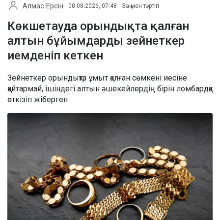
Алмас Ерсін
08.08.2026, 07:48
Заң мен тәртіп
Көкшетауда орындықта қалған
алтын бұйымдарды зейнеткер
иемденіп кеткен
Зейнеткер орындықта ұмыт қалған сөмкені иесіне
қайтармай, ішіндегі алтын әшекейлердің бірін ломбардқа
өткізіп жіберген