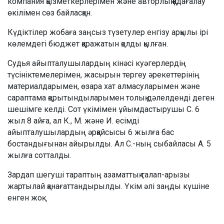
компания қызметкерлерімен және авторлық қадағалау
өкілімен сөз байласқан.
Күдіктілер жобаға заңсыз түзетулер енгізу арқылы ірі
көлемдегі бюджет қаражатын қолды қылған.
Судья айыпталушылардың кінәсі куәгерлердің
түсініктемелерімен, жасырын тергеу әрекеттерінің
материалдарымен, өзара хат алмасуларымен және
сараптама қорытындыларымен толық дәлелденді деген
шешімге келді. Сот үкімімен ұйымдастырушы С. 6
жыл 8 айға, ал К., М. және И. есімді
айыпталушылардың әрқайсысы 6 жылға бас
бостандығынан айырылды. Ал С.-ның сыбайласы А. 5
жылға сотталды.
Зардап шегуші тараптың азаматтық талап-арызы
жартылай қанағаттандырылды. Үкім әлі заңды күшіне
енген жоқ.