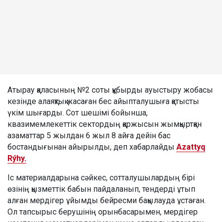
Атырау қаласының №2 соты құбырды ауыстыру жобасы
кезінде алаяқтық жасаған бес айыпталушыға қатысты
үкім шығарды. Сот шешімі бойынша,
квазимемлекеттік сектордың қаржысын жымқыртқан
азаматтар 5 жылдан 6 жыл 8 айға дейін бас
бостандығынан айырылды, деп хабарлайды
Azattyq
Rýhy.
Іс материалдарына сәйкес, сотталушылардың бірі
өзінің қызметтік бабын пайдаланып, тендерді ұтып
алған мердігер ұйымды бейресми бақылауда ұстаған.
Ол тапсырыс берушінің орынбасарымен, мердігер