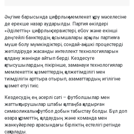
Әңгіме барысында цифрлық мемлекет құру мәселесіне
де ерекше назар аударылды. Партия өкілдері
«Әділеттің» цифрлық сервистері, eGov және екінші
деңгейлі банктердің қосымшалары арқылы партияға
мүше болу мүмкіндіктері, сондай-ақ ішкі процестерді
жетілдіруде жасанды интеллект технологияларын
қолдану жөнінде айтып берді. Кездесуге
қатысушылардың пікірінше, заманауи технологиялар
мемлекеттік қызметтердің қолжетімділігі мен
тиімділігін арттыра отырып, азаматтардың игілігіне
қызмет етуі тиіс.
Кездесудің ең әсерлі сәті – футболшылар мен
жаттықтырушылар штабы қолтаңба қалдырған
символикалық футбол добын табыстау болды. Бұл доп
өзара құрметтің, қолдаудың және команда мен
жанкүйерлер арасындағы бірліктің естелігі ретінде
сақталады.