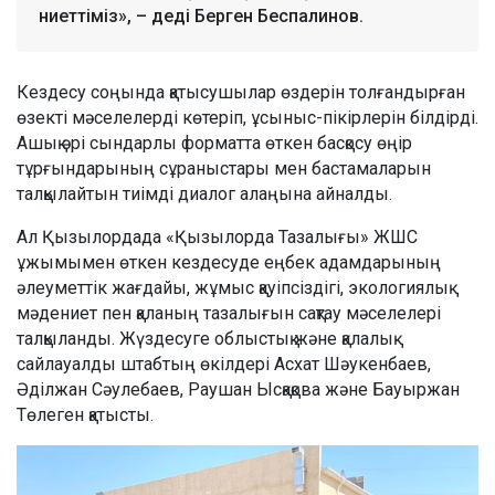
ниеттіміз», – деді Берген Беспалинов.
Кездесу соңында қатысушылар өздерін толғандырған
өзекті мәселелерді көтеріп, ұсыныс-пікірлерін білдірді.
Ашық әрі сындарлы форматта өткен басқосу өңір
тұрғындарының сұраныстары мен бастамаларын
талқылайтын тиімді диалог алаңына айналды.
Ал Қызылордада «Қызылорда Тазалығы» ЖШС
ұжымымен өткен кездесуде еңбек адамдарының
әлеуметтік жағдайы, жұмыс қауіпсіздігі, экологиялық
мәдениет пен қаланың тазалығын сақтау мәселелері
талқыланды. Жүздесуге облыстық және қалалық
сайлауалды штабтың өкілдері Асхат Шәукенбаев,
Әділжан Сәулебаев, Раушан Ысқақова және Бауыржан
Төлеген қатысты.