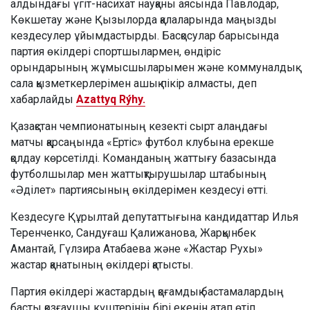
алдындағы үгіт-насихат науқаны аясында Павлодар,
Көкшетау және Қызылорда қалаларында маңызды
кездесулер ұйымдастырды. Басқосулар барысында
партия өкілдері спортшылармен, өндіріс
орындарының жұмысшыларымен және коммуналдық
сала қызметкерлерімен ашық пікір алмасты, деп
хабарлайды
Azattyq Rýhy.
Қазақстан чемпионатының кезекті сырт алаңдағы
матчы қарсаңында «Ертіс» футбол клубына ерекше
қолдау көрсетілді. Команданың жаттығу базасында
футболшылар мен жаттықтырушылар штабының
«Әділет» партиясының өкілдерімен кездесуі өтті.
Кездесуге Құрылтай депутаттығына кандидаттар Илья
Теренченко, Сандуғаш Қалижанова, Жарқынбек
Амантай, Гүлзира Атабаева және «Жастар Рухы»
жастар қанатының өкілдері қатысты.
Партия өкілдері жастардың қоғамдық бастамалардың
басты қозғаушы күштерінің бірі екенін атап өтіп,