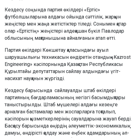
Кездесу соңында партия өкілдері «Ертіс»
футболшыларына алдағы ойында сәттілік, жарқын
жеңістер мен жаңа жетістіктер тіледі. Сонымен қатар
олар «Ертістің» жеңістері әлдеқашан бүкіл Павлодар
облысының мақтанышына айналғанын атап өтті.
Партия өкілдері Көкшетау қаласындағы ауыл
шаруашылығы техникасын өндіретін отандық «Kazrost
Engineering» кәсіпорнында Қазақстан Республикасы
Құрылтайы депутаттарын сайлау алдындағы үгіт-
насихат науқанын жүргізді.
Кездесу барысында сайлауалды штаб өкілдері
партияның бағдарламасының негізгі басымдықтары
таныстырылды. Штаб мүшелері алдағы кезеңге
арналған бастамалар мен жоспарларға тоқталып,
кәсіпорын қызметкерлерінің сауалдарына жауап берді.
Басқосу барысында өңірдің әлеуметтік-экономикалық
дамуы, өндірісті қолдау және еңбек адамдарының әл-