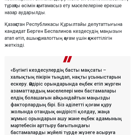
тұрақты өсімін қамтамасыз ету мәселелеріне ерекше
назар аударылды.
Қазақстан Республикасы Құрылтайы депутаттығына
кандидат Берген Беспалинов кездесудің маңызын
атап өтіп, ашық диалогтың қоғам үшін қажеттілігін
жеткізді.
«Бүгінгі кездесулердің басты мақсаты –
халықтың пікірін тыңдап, нақты ұсыныстарын
ескеру. Өндіріс орындарында еңбек етіп жүрген
азаматтардың мәселелері мен бастамалары
елдің болашағын айқындайтын маңызды
факторлардың бірі. Біз әділетті қоғам құру
жолында отандық өндірісті қолдау, жаңа
жұмыс орындарын ашу және еңбек адамының
мәртебесін арттыру бағытындағы
бастамаларды жүйелі түрде жүзеге асыруға