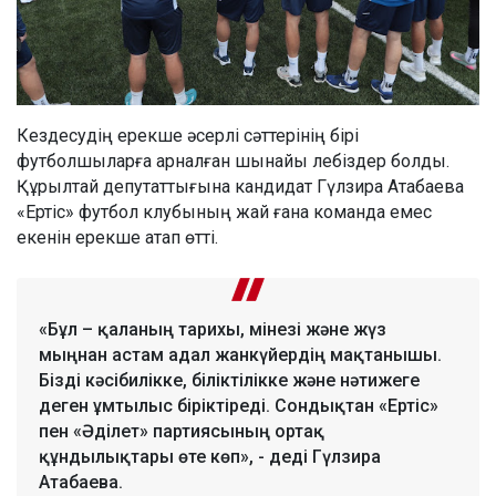
Кездесудің ерекше әсерлі сәттерінің бірі
футболшыларға арналған шынайы лебіздер болды.
Құрылтай депутаттығына кандидат Гүлзира Атабаева
«Ертіс» футбол клубының жай ғана команда емес
екенін ерекше атап өтті.
«Бұл – қаланың тарихы, мінезі және жүз
мыңнан астам адал жанкүйердің мақтанышы.
Бізді кәсібилікке, біліктілікке және нәтижеге
деген ұмтылыс біріктіреді. Сондықтан «Ертіс»
пен «Әділет» партиясының ортақ
құндылықтары өте көп», - деді Гүлзира
Атабаева.