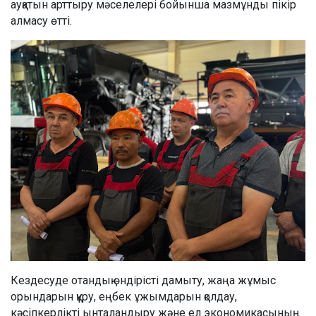
ауқатын арттыру мәселелері бойынша мазмұнды пікір
алмасу өтті.
Кездесуде отандық өндірісті дамыту, жаңа жұмыс
орындарын құру, еңбек ұжымдарын қолдау,
кәсіпкерлікті ынталандыру және ел экономикасының