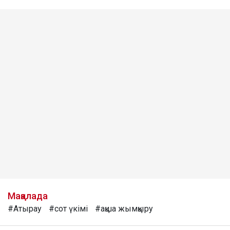
Мақалада
#Атырау
#сот үкімі
#ақша жымқыру