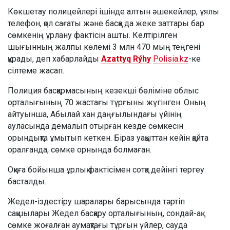
Көкшетау полицейлері ішінде алтын әшекейлер, ұялы
телефон, қол сағаты және басқа да жеке заттары бар
сөмкенің ұрлану фактісін ашты. Келтірілген
шығынның жалпы көлемі 3 млн 470 мың теңгені
құрады, деп хабарлайды
Azattyq Rýhy
Polisia.kz
-ке
сілтеме жасап.
Полиция басқармасының кезекші бөліміне облыс
орталығының 70 жастағы тұрғыны жүгінген. Оның
айтуынша, Абылай хан даңғылындағы үйінің
ауласында демалып отырған кезде сөмкесін
орындықта ұмытып кеткен. Біраз уақыттан кейін қайта
оралғанда, сөмке орнында болмаған.
Оқиға бойынша ұрлық фактісімен сотқа дейінгі тергеу
басталды.
Жедел-іздестіру шаралары барысында тәртіп
сақшылары Жедел басқару орталығының, сондай-ақ
сөмке жоғалған аумақтағы тұрғын үйлер, сауда