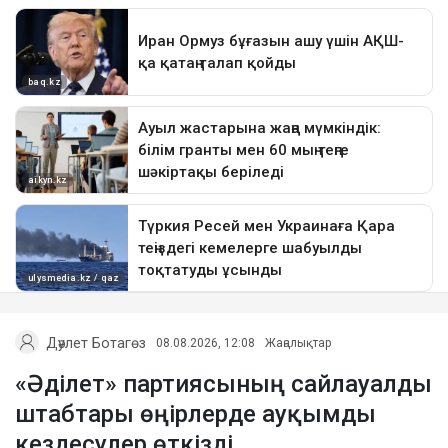
Дәулет Ботагөз
08.08.2026, 12:08
Жаңалықтар
«Әділет» партиясының сайлауалды
штабтары өңірлерде ауқымды
кездесулер өткізді