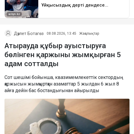
Дәулет Ботагөз
08.08.2026, 13:45
Жаңалықтар
Атырауда құбыр ауыстыруға
бөлінген қаржыны жымқырған 5
адам сотталды
Сот шешімі бойынша, квазимемлекеттік сектордың
қаржысын жымқыртқан азаматтар 5 жылдан 6 жыл 8
айға дейін бас бостандығынан айырылды