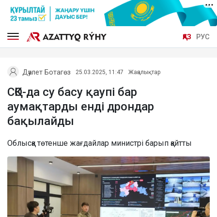
ҚАЗ
РУС
Дәулет Ботагөз
25.03.2025, 11:47
Жаңалықтар
СҚО-да су басу қаупі бар
аумақтарды енді дрондар
бақылайды
Облысқа төтенше жағдайлар министрі барып қайтты