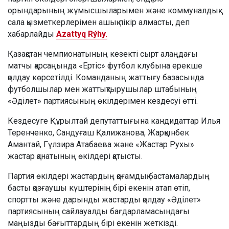
орындарының жұмысшыларымен және коммуналдық
сала қызметкерлерімен ашық пікір алмасты, деп
хабарлайды
Azattyq Rýhy.
Қазақстан чемпионатының кезекті сырт алаңдағы
матчы қарсаңында «Ертіс» футбол клубына ерекше
қолдау көрсетілді. Команданың жаттығу базасында
футболшылар мен жаттықтырушылар штабының
«Әділет» партиясының өкілдерімен кездесуі өтті.
Кездесуге Құрылтай депутаттығына кандидаттар Илья
Теренченко, Сандуғаш Қалижанова, Жарқынбек
Амантай, Гүлзира Атабаева және «Жастар Рухы»
жастар қанатының өкілдері қатысты.
Партия өкілдері жастардың қоғамдық бастамалардың
басты қозғаушы күштерінің бірі екенін атап өтіп,
спортты және дарынды жастарды қолдау «Әділет»
партиясының сайлауалды бағдарламасындағы
маңызды бағыттардың бірі екенін жеткізді.