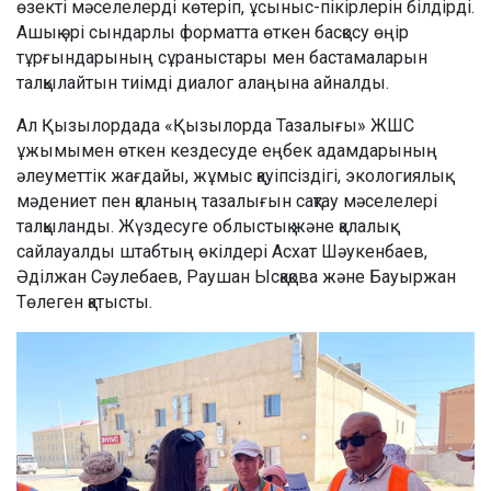
өзекті мәселелерді көтеріп, ұсыныс-пікірлерін білдірді.
Ашық әрі сындарлы форматта өткен басқосу өңір
тұрғындарының сұраныстары мен бастамаларын
талқылайтын тиімді диалог алаңына айналды.
Ал Қызылордада «Қызылорда Тазалығы» ЖШС
ұжымымен өткен кездесуде еңбек адамдарының
әлеуметтік жағдайы, жұмыс қауіпсіздігі, экологиялық
мәдениет пен қаланың тазалығын сақтау мәселелері
талқыланды. Жүздесуге облыстық және қалалық
сайлауалды штабтың өкілдері Асхат Шәукенбаев,
Әділжан Сәулебаев, Раушан Ысқақова және Бауыржан
Төлеген қатысты.