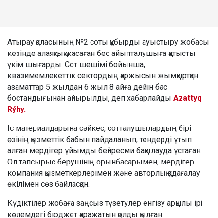
Атырау қаласының №2 соты құбырды ауыстыру жобасы
кезінде алаяқтық жасаған бес айыпталушыға қатысты
үкім шығарды. Сот шешімі бойынша,
квазимемлекеттік сектордың қаржысын жымқыртқан
азаматтар 5 жылдан 6 жыл 8 айға дейін бас
бостандығынан айырылды, деп хабарлайды
Azattyq
Rýhy.
Іс материалдарына сәйкес, сотталушылардың бірі
өзінің қызметтік бабын пайдаланып, тендерді ұтып
алған мердігер ұйымды бейресми бақылауда ұстаған.
Ол тапсырыс берушінің орынбасарымен, мердігер
компания қызметкерлерімен және авторлық қадағалау
өкілімен сөз байласқан.
Күдіктілер жобаға заңсыз түзетулер енгізу арқылы ірі
көлемдегі бюджет қаражатын қолды қылған.