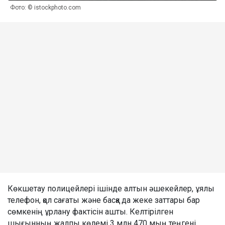
Фото: © istockphoto.com
Көкшетау полицейлері ішінде алтын әшекейлер, ұялы
телефон, қол сағаты және басқа да жеке заттары бар
сөмкенің ұрлану фактісін ашты. Келтірілген
шығынның жалпы көлемі 3 млн 470 мың теңгені