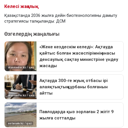
Келесі жаңалық
Қазақстанда 2036 жылға дейін биотехнологияны дамыту
стратегиясы талқыланды: ДСМ