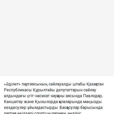
«Әділет» партиясының сайлауалды штабы Қазақстан
Республикасы Құрылтайы депутаттарын сайлау
алдындағы үгіт-насихат науқаны аясында Павлодар,
Көкшетау және Қызылорда қалаларында маңызды
кездесулер ұйымдастырды. Басқосулар барысында
партия өкілдері спортшылармен, өндіріс