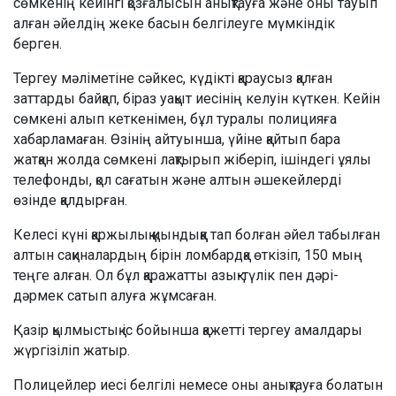
сөмкенің кейінгі қозғалысын анықтауға және оны тауып
алған әйелдің жеке басын белгілеуге мүмкіндік
берген.
Тергеу мәліметіне сәйкес, күдікті қараусыз қалған
заттарды байқап, біраз уақыт иесінің келуін күткен. Кейін
сөмкені алып кеткенімен, бұл туралы полицияға
хабарламаған. Өзінің айтуынша, үйіне қайтып бара
жатқан жолда сөмкені лақтырып жіберіп, ішіндегі ұялы
телефонды, қол сағатын және алтын әшекейлерді
өзінде қалдырған.
Келесі күні қаржылық қиындыққа тап болған әйел табылған
алтын сақиналардың бірін ломбардқа өткізіп, 150 мың
теңге алған. Ол бұл қаражатты азық-түлік пен дәрі-
дәрмек сатып алуға жұмсаған.
Қазір қылмыстық іс бойынша қажетті тергеу амалдары
жүргізіліп жатыр.
Полицейлер иесі белгілі немесе оны анықтауға болатын