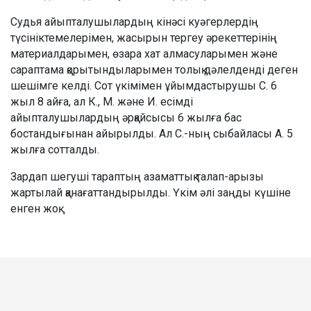
Судья айыпталушылардың кінәсі куәгерлердің
түсініктемелерімен, жасырын тергеу әрекеттерінің
материалдарымен, өзара хат алмасуларымен және
сараптама қорытындыларымен толық дәлелденді деген
шешімге келді. Сот үкімімен ұйымдастырушы С. 6
жыл 8 айға, ал К., М. және И. есімді
айыпталушылардың әрқайсысы 6 жылға бас
бостандығынан айырылды. Ал С.-ның сыбайласы А. 5
жылға сотталды.
Зардап шегуші тараптың азаматтық талап-арызы
жартылай қанағаттандырылды. Үкім әлі заңды күшіне
енген жоқ.