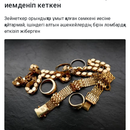
иемденіп кеткен
Зейнеткер орындықта ұмыт қалған сөмкені иесіне
қайтармай, ішіндегі алтын әшекейлердің бірін ломбардқа
өткізіп жіберген