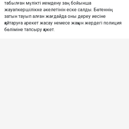
табылған мүлікті иемдену заң бойынша
жауапкершілікке әкелетінін еске салды. Бөтеннің
затын тауып алған жағдайда оны дереу иесіне
қайтаруға әрекет жасау немесе жақын жердегі полиция
бөліміне тапсыру қажет.