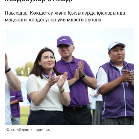
Павлодар, Көкшетау және Қызылорда қалаларында
маңызды кездесулер ұйымдастырылды
Фото: «Әділет» партиясы