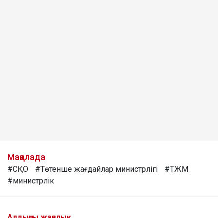
Мақалада
#СҚО
#Төтенше жағдайлар министрлігі
#ТЖМ
#министрлік
Алдыңғы жаңалық