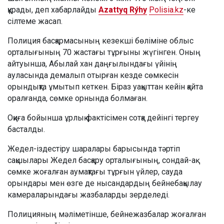
құрады, деп хабарлайды
Azattyq Rýhy
Polisia.kz
-ке
сілтеме жасап.
Полиция басқармасының кезекші бөліміне облыс
орталығының 70 жастағы тұрғыны жүгінген. Оның
айтуынша, Абылай хан даңғылындағы үйінің
ауласында демалып отырған кезде сөмкесін
орындықта ұмытып кеткен. Біраз уақыттан кейін қайта
оралғанда, сөмке орнында болмаған.
Оқиға бойынша ұрлық фактісімен сотқа дейінгі тергеу
басталды.
Жедел-іздестіру шаралары барысында тәртіп
сақшылары Жедел басқару орталығының, сондай-ақ
сөмке жоғалған аумақтағы тұрғын үйлер, сауда
орындары мен өзге де нысандардың бейнебақылау
камераларындағы жазбаларды зерделеді.
Полицияның мәліметінше, бейнежазбалар жоғалған