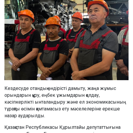
Кездесуде отандық өндірісті дамыту, жаңа жұмыс
орындарын құру, еңбек ұжымдарын қолдау,
кәсіпкерлікті ынталандыру және ел экономикасының
тұрақты өсімін қамтамасыз ету мәселелеріне ерекше
назар аударылды.
Қазақстан Республикасы Құрылтайы депутаттығына