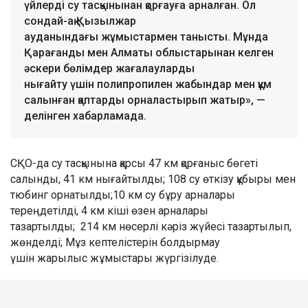
үйлерді су тасқынынан қорғауға арналған. Ол
сондай-ақ Қызылжар
ауданындағы жұмыстармен танысты. Мұнда
Қарағанды мен Алматы облыстарынан келген
әскери бөлімдер жағалауларды
нығайту үшін полипропилен жабындар мен құм
салынған қаптарды орналастырып жатыр», —
делінген хабарламада.
СҚО-да су тасқынына қарсы 47 км қорғаныс бөгеті
салынды, 41 км нығайтылды; 108 су өткізу құбыры мен
тюбинг орнатылды;10 км су бұру арналары
тереңдетілді, 4 км кіші өзен арналары
тазартылды; 214 км нөсерлі кәріз жүйесі тазартылып,
жөнделді; Мұз кептелістерін болдырмау
үшін жарылыс жұмыстары жүргізілуде.