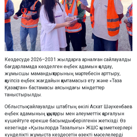
Кездесуде 2026–2031 жылдарға арналған сайлауалды
бағдарламада көзделген еңбек адамын қолдау,
жұмысшы мамандықтарының мәртебесін арттыру,
қауіпсіз еңбек жағдайын қамтамасыз ету және «Таза
Қазақстан» бастамасы аясындағы міндеттер
таныстырылды.
Облыстық сайлауалды штабтың өкілі Асхат Шәукенбаев
еңбек адамының құқықтары мен әлеуметтік қорғалуын
күшейтуге ерекше басымдық берілгенін жеткізді. Өз
кезегінде «Қызылорда Тазалығы» ЖШС қызметкерлері
күнделікті жұмыста кездесетін өзекті мәселелерді