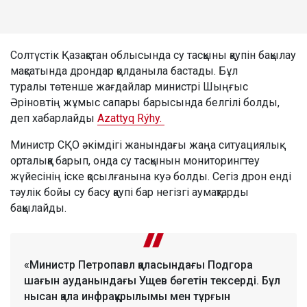
Солтүстік Қазақстан облысында су тасқыны қаупін бақылау
мақсатында дрондар қолданыла бастады. Бұл
туралы төтенше жағдайлар министрі Шыңғыс
Әріновтің жұмыс сапары барысында белгілі болды,
деп хабарлайды
Azattyq Rýhy.
Министр СҚО әкімдігі жанындағы жаңа ситуациялық
орталыққа барып, онда су тасқынын мониторингтеу
жүйесінің іске қосылғанына куә болды. Сегіз дрон енді
тәулік бойы су басу қаупі бар негізгі аумақтарды
бақылайды.
«Министр Петропавл қаласындағы Подгора
шағын ауданындағы Ущев бөгетін тексерді. Бұл
нысан қала инфрақұрылымы мен тұрғын