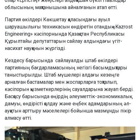
олар «Ертістің» жеңістері әлдеқашан бүкіл Павлодар
облысының мақтанышына айналғанын атап өтті.
Партия өкілдері Көкшетау қаласындағы ауыл
шаруашылығы техникасын өндіретін отандық «Kazrost
Engineering» кәсіпорнында Қазақстан Республикасы
Құрылтайы депутаттарын сайлау алдындағы үгіт-
насихат науқанын жүргізді.
Кездесу барысында сайлауалды штаб өкілдері
партияның бағдарламасының негізгі басымдықтары
таныстырылды. Штаб мүшелері алдағы кезеңге
арналған бастамалар мен жоспарларға тоқталып,
кәсіпорын қызметкерлерінің сауалдарына жауап берді.
Басқосу барысында өңірдің әлеуметтік-экономикалық
дамуы, өндірісті қолдау және еңбек адамдарының әл-
ауқатын арттыру мәселелері бойынша мазмұнды пікір
алмасу өтті.