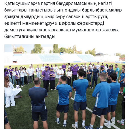
Қатысушыларға партия бағдарламасының негізгі
бағыттары таныстырылып, ондағы барлық бастамалар
қазақстандықтардың өмір сүру сапасын арттыруға,
әділетті мемлекет құруға, цифрлық сервистерді
дамытуға және жастарға жаңа мүмкіндіктер жасауға
бағытталғаны айтылды.