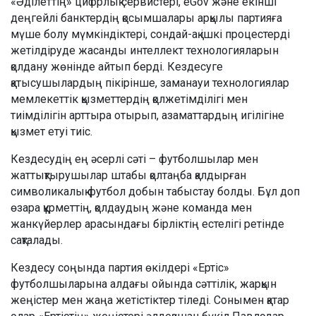
«Әділеттің» цифрлық сервистері, eGov және екінші
деңгейлі банктердің қосымшалары арқылы партияға
мүше болу мүмкіндіктері, сондай-ақ ішкі процестерді
жетілдіруде жасанды интеллект технологияларын
қолдану жөнінде айтып берді. Кездесуге
қатысушылардың пікірінше, заманауи технологиялар
мемлекеттік қызметтердің қолжетімділігі мен
тиімділігін арттыра отырып, азаматтардың игілігіне
қызмет етуі тиіс.
Кездесудің ең әсерлі сәті – футболшылар мен
жаттықтырушылар штабы қолтаңба қалдырған
символикалық футбол добын табыстау болды. Бұл доп
өзара құрметтің, қолдаудың және команда мен
жанкүйерлер арасындағы бірліктің естелігі ретінде
сақталады.
Кездесу соңында партия өкілдері «Ертіс»
футболшыларына алдағы ойында сәттілік, жарқын
жеңістер мен жаңа жетістіктер тіледі. Сонымен қатар