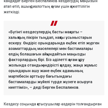
кандидат Берген Беспалинов кездесудің маңызын
атап өтіп, ашық диалогтың қоғам үшін қажеттілігін
жеткізді.
«Бүгінгі кездесулердің басты мақсаты –
халықтың пікірін тыңдап, нақты ұсыныстарын
ескеру. Өндіріс орындарында еңбек етіп жүрген
азаматтардың мәселелері мен бастамалары
елдің болашағын айқындайтын маңызды
факторлардың бірі. Біз әділетті қоғам құру
жолында отандық өндірісті қолдау, жаңа жұмыс
орындарын ашу және еңбек адамының
мәртебесін арттыру бағытындағы
бастамаларды жүйелі түрде жүзеге асыруға
ниеттіміз», – деді Берген Беспалинов.
Кездесу соңында қатысушылар өздерін толғандырған