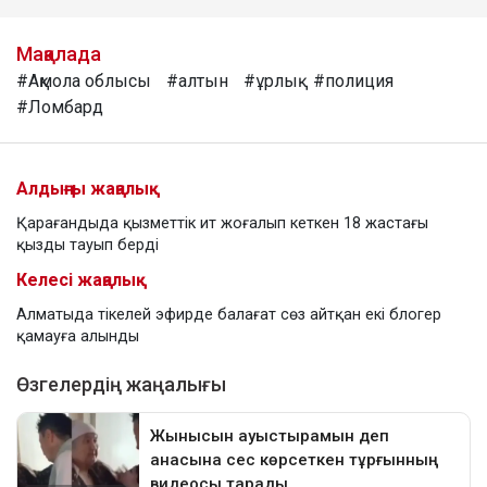
Мақалада
#Ақмола облысы
#алтын
#ұрлық
#полиция
#Ломбард
Алдыңғы жаңалық
Қарағандыда қызметтік ит жоғалып кеткен 18 жастағы
қызды тауып берді
Келесі жаңалық
Алматыда тікелей эфирде балағат сөз айтқан екі блогер
қамауға алынды