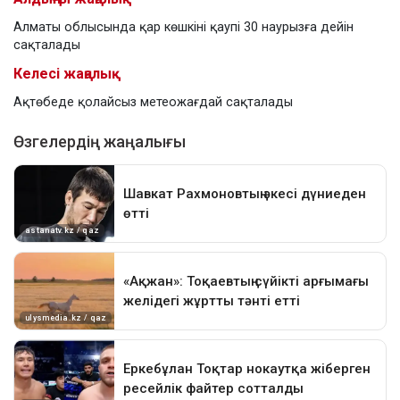
Алматы облысында қар көшкіні қаупі 30 наурызға дейін
сақталады
Келесі жаңалық
Ақтөбеде қолайсыз метеожағдай сақталады