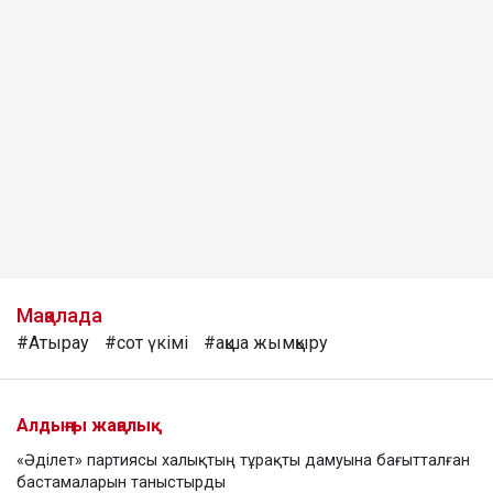
Мақалада
#Атырау
#сот үкімі
#ақша жымқыру
Алдыңғы жаңалық
«Әділет» партиясы халықтың тұрақты дамуына бағытталған
бастамаларын таныстырды