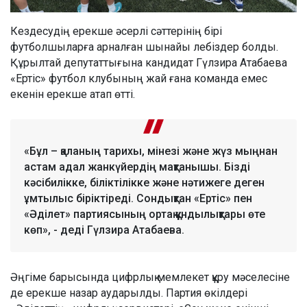
Кездесудің ерекше әсерлі сәттерінің бірі
футболшыларға арналған шынайы лебіздер болды.
Құрылтай депутаттығына кандидат Гүлзира Атабаева
«Ертіс» футбол клубының жай ғана команда емес
екенін ерекше атап өтті.
«Бұл – қаланың тарихы, мінезі және жүз мыңнан
астам адал жанкүйердің мақтанышы. Бізді
кәсібилікке, біліктілікке және нәтижеге деген
ұмтылыс біріктіреді. Сондықтан «Ертіс» пен
«Әділет» партиясының ортақ құндылықтары өте
көп», - деді Гүлзира Атабаева.
Әңгіме барысында цифрлық мемлекет құру мәселесіне
де ерекше назар аударылды. Партия өкілдері