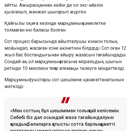
айтты. Ажырасқаннан кейін де ол экс-әйелін
қызғанып, жанжал шығарып жүрген.
Қайғылы оқиға кезінде марқұмның кәмелетке
толмаған екі баласы болған.
Сот процесі барысында айыпталушы кінәсін толық
мойындап, жасаған ісіне өкінетінін білдірді. Сот оған 12
жыл бас бостандығынан айыру жазасын тағайындады.
Сондай-ақ ол марқұмның ағасына моральдық шығын
ретінде 10 миллион теңге өтемақы төлеуге міндеттелді.
Марқұмның туыстары сот шешіміне қанағаттанатынын
жеткізді.
«Мен соттың бұл шешімімен толықтай келісемін.
Себебі біз дәл осындай жаза тағайындалуын
қаладық. Балаларға қатысты сотта барлық қажетті
құжаттарды мүмкіндігінше тезірек жинау