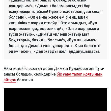
«Димаш балам, бақытың баянды болсын,
жандарым!», «Димаш балам, әлемдегі бар
жақсылықты тілеймін! Ғұмыр жастарың ұзағынан
болсын!», «Ол өзінің жеке өмірін ешқашан
көпшілікке жария етпейді. Өте орынды», «Бұл
жарнамалық видеоролик қой», «Олар жарнамаға
түсіп жатыр», «Димаш үйленіп жатыр ма?
Бақыттарың баянды болсын!», «Бұл шынымен
болғанда Димаш үшін қуанар едік. Қыз бала өте
әдемі екен», - деп жазды желі қолданушылары.
Айта кетейік, осыған дейін Димаш Құдайбергеннің ата-
анасы болашақ келіндеріне
бір ғана талап қоятынын
айтқан
болатын.