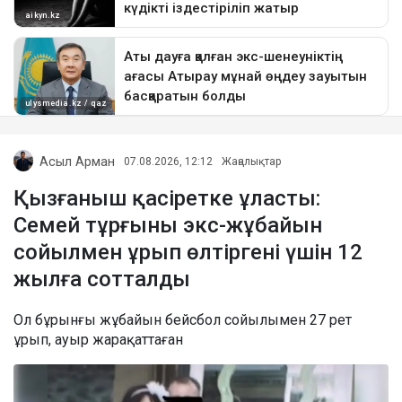
Асыл Арман
07.08.2026, 12:12
Жаңалықтар
Қызғаныш қасіретке ұласты:
Семей тұрғыны экс-жұбайын
сойылмен ұрып өлтіргені үшін 12
жылға сотталды
Ол бұрынғы жұбайын бейсбол сойылымен 27 рет
ұрып, ауыр жарақаттаған