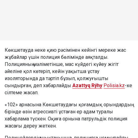
Көкшетауда неке қию рәсімінен кейінгі мереке жас
жұбайлар үшін полиция бөлімінде аяқталды.
Полицияның мәліметінше, мас күйдегі күйеу жігіт
әйеліне қол көтеріп, кейін уақытша ұстау
изоляторында да тәртіп бұзып, қолжуғышты
сындырған, деп хабарлайды
Azattyq Rýhy
Polisia.kz
-ке
сілтеме жасап.
«102» арнасына Көкшетаудағы қоғамдық орындардың
бірінде өзін агрессивті ұстаған ер адам туралы
хабарлама түскен. Оқиға орнына патрульдік полиция
жасағы дереу жеткен.
Полицейлердің анықтауынша, полицияға немқұрайлы