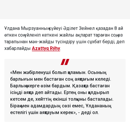
Ұлдана Мырзуанның күйеуі Әділет Зейнел қазадан 8 ай
өткен соң үйленіп кеткені жайлы ақпарат тараған соң, өз
тарапынан мән-жайды түсіндіру үшін сұхбат берді, деп
хабарлайды
Azattyq Rýhy
.
«Мен жәбірленуші болып қаламын. Осының
барлығын мен бастаған соң аяқтағым келеді.
Барлық жерге өзім бардым. Қазақта бастаған
ісіңді аяқта деп айтады. Ертең оны қалдырып
кетсем де, хейттің екінші толқыны басталады.
Бірақ мен адамдардың сөзі емес, Ұлдананың
естелігі үшін аяқтауым керек», - деді ол.