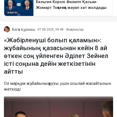
Аягөз Құрмаш
07.08.2026, 09:48
Жаңалықтар
«Жәбірленуші болып қаламын»:
жұбайының қазасынан кейін 8 ай
өткен соң үйленген Әділет Зейнел
істі соңына дейін жеткізетінін
айтты
Ол марқұм жұбайының рухы үшін осылай жасайтынын
жеткізді