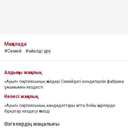
Мақалада
#Семей
#әйелді ұру
Алдыңғы жаңалық
«Ауыл» партиясының өкілдері Семейдегі кондитерлік фабрика
ұжымымен кездесті
Келесі жаңалық
«Ауыл» партиясының кандидаттары апта бойы өңірлерде
бірқатар кездесу өткізді