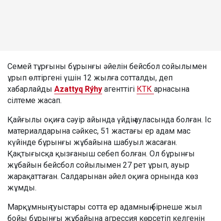
Семей тұрғыны бұрынғы әйелін бейсбол сойылымен
ұрып өлтіргені үшін 12 жылға сотталды, деп
хабарлайды
Azattyq Rýhy
агенттігі
КТК
арнасына
сілтеме жасап.
Қайғылы оқиға сәуір айында үйдің ауласында болған. Іс
материалдарына сәйкес, 51 жастағы ер адам мас
күйінде бұрынғы жұбайына шабуыл жасаған.
Қақтығысқа қызғаныш себеп болған. Ол бұрынғы
жұбайын бейсбол сойылымен 27 рет ұрып, ауыр
жарақаттаған. Салдарынан әйел оқиға орнында көз
жұмды.
Марқұмның туыстары сотта ер адамның бірнеше жыл
бойы бұрынғы жұбайына агрессия көрсетіп келгенін