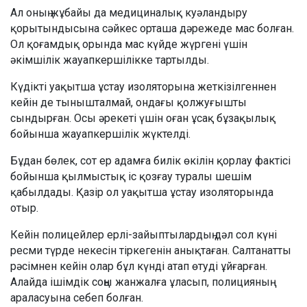
Ал оның жұбайы да медициналық куәландыру
қорытындысына сәйкес орташа дәрежеде мас болған.
Ол қоғамдық орында мас күйде жүргені үшін
әкімшілік жауапкершілікке тартылды.
Күдікті уақытша ұстау изоляторына жеткізілгеннен
кейін де тынышталмай, ондағы қолжуғышты
сындырған. Осы әрекеті үшін оған ұсақ бұзақылық
бойынша жауапкершілік жүктелді.
Бұдан бөлек, сот ер адамға билік өкілін қорлау фактісі
бойынша қылмыстық іс қозғау туралы шешім
қабылдады. Қазір ол уақытша ұстау изоляторында
отыр.
Кейін полицейлер ерлі-зайыптылардың дәл сол күні
ресми түрде некесін тіркегенін анықтаған. Салтанатты
рәсімнен кейін олар бұл күнді атап өтуді ұйғарған.
Алайда ішімдік соңы жанжалға ұласып, полицияның
араласуына себеп болған.