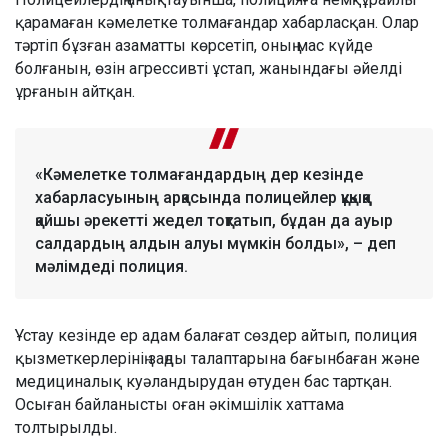
қарамаған кәмелетке толмағандар хабарласқан. Олар
тәртіп бұзған азаматты көрсетіп, оның мас күйде
болғанын, өзін агрессивті ұстап, жанындағы әйелді
ұрғанын айтқан.
«Кәмелетке толмағандардың дер кезінде
хабарласуының арқасында полицейлер құқыққа
қайшы әрекетті жедел тоқтатып, бұдан да ауыр
салдардың алдын алуы мүмкін болды», – деп
мәлімдеді полиция.
Ұстау кезінде ер адам балағат сөздер айтып, полиция
қызметкерлерінің заңды талаптарына бағынбаған және
медициналық куәландырудан өтуден бас тартқан.
Осыған байланысты оған әкімшілік хаттама
толтырылды.