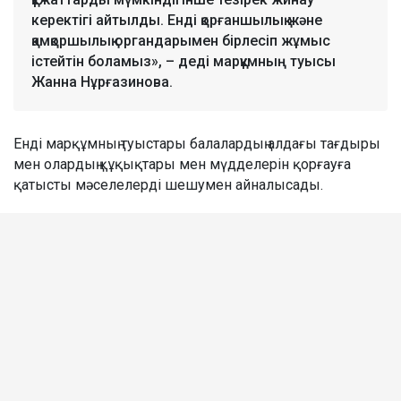
керектігі айтылды. Енді қорғаншылық және
қамқоршылық органдарымен бірлесіп жұмыс
істейтін боламыз», – деді марқұмның туысы
Жанна Нұрғазинова.
Енді марқұмның туыстары балалардың алдағы тағдыры
мен олардың құқықтары мен мүдделерін қорғауға
қатысты мәселелерді шешумен айналысады.