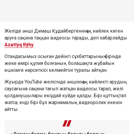
Желіде әнші Димаш Құдайбергеннің ақ көйлек киген
аруға сақина таққан видеосы тарады, деп хабарлайды
Azattyq Rýhy
.
Отандасымыз осыған дейінгі сұхбаттарының бірінде
жеке өмірі құпия болғанын, болашақта жұбайын
ешкімге көрсеткісі келмейтіні туралы айтқан.
Жуырда YouTube желісінде әншінің ақ көйлекті арудың
саусағына сақина тағып жатқан видеосы тарап, желі
қолданушылары екіұдай күйде қалды. Бірі құттықтап
жатса, енді бірі бұл жарнамалық видеоролик екенін
айтты.