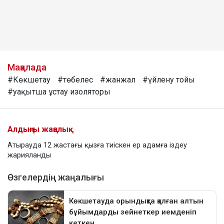
Мақалада
#Көкшетау
#төбелес
#жанжал
#үйлену тойы
#уақытша ұстау изоляторы
Алдыңғы жаңалық
Атырауда 12 жастағы қызға тиіскен ер адамға іздеу
жарияланды