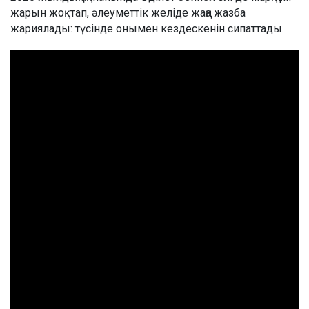
жарын жоқтап, әлеуметтік желіде жаңа жазба
жариялады: түсінде онымен кездескенін сипаттады.