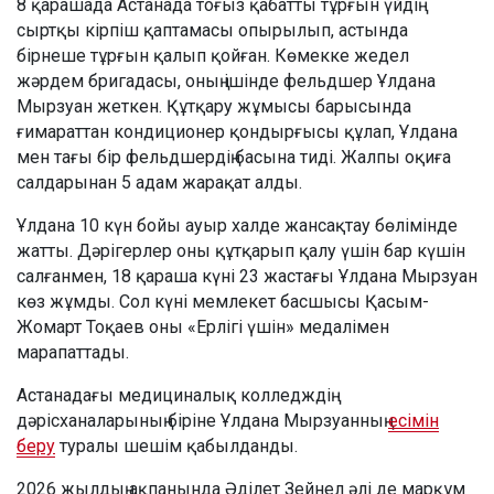
8 қарашада Астанада тоғыз қабатты тұрғын үйдің
сыртқы кірпіш қаптамасы опырылып, астында
бірнеше тұрғын қалып қойған. Көмекке жедел
жәрдем бригадасы, оның ішінде фельдшер Ұлдана
Мырзуан жеткен. Құтқару жұмысы барысында
ғимараттан кондиционер қондырғысы құлап, Ұлдана
мен тағы бір фельдшердің басына тиді. Жалпы оқиға
салдарынан 5 адам жарақат алды.
Ұлдана 10 күн бойы ауыр халде жансақтау бөлімінде
жатты. Дәрігерлер оны құтқарып қалу үшін бар күшін
салғанмен, 18 қараша күні 23 жастағы Ұлдана Мырзуан
көз жұмды. Сол күні мемлекет басшысы Қасым-
Жомарт Тоқаев оны «Ерлігі үшін» медалімен
марапаттады.
Астанадағы медициналық колледждің
дәрісханаларының біріне Ұлдана Мырзуанның
есімін
беру
туралы шешім қабылданды.
2026 жылдың ақпанында Әділет Зейнел әлі де марқұм