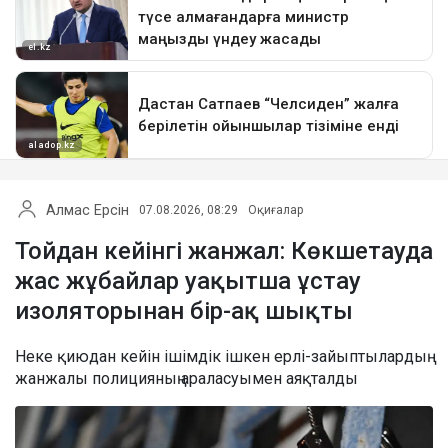
Алмас Ерсін
07.08.2026, 08:29
Оқиғалар
Тойдан кейінгі жанжал: Көкшетауда
жас жұбайлар уақытша ұстау
изоляторынан бір-ақ шықты
Неке қиюдан кейін ішімдік ішкен ерлі-зайыптылардың
жанжалы полицияның араласуымен аяқталды