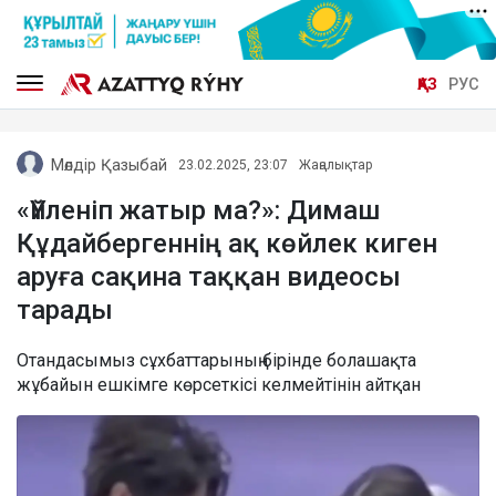
ҚАЗ
РУС
Мөлдір Қазыбай
23.02.2025, 23:07
Жаңалықтар
«Үйленіп жатыр ма?»: Димаш
Құдайбергеннің ақ көйлек киген
аруға сақина таққан видеосы
тарады
Отандасымыз сұхбаттарының бірінде болашақта
жұбайын ешкімге көрсеткісі келмейтінін айтқан