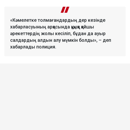
«Кәмелетке толмағандардың дер кезінде
хабарласуының арқасында құқыққа қайшы
әрекеттердің жолы кесіліп, бұдан да ауыр
салдардың алдын алу мүмкін болды», – деп
хабарлады полиция.