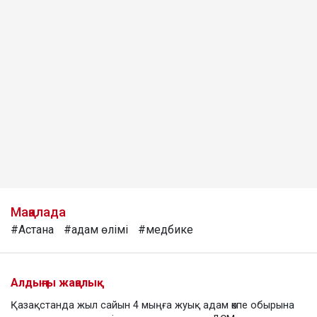
Мақалада
#Астана
#адам өлімі
#медбике
Алдыңғы жаңалық
Қазақстанда жыл сайын 4 мыңға жуық адам өкпе обырына