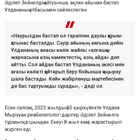
Әділет Зейнелдің айтуынша, ақпан айынан бастап
Ұлдананың отбасымен сөйлеспеген.
«Наурыздан бастап ол тараппен даулы қарым-
қатынас басталды. Сәуір айының аяғына дейін
Ұлдананың анасы көлік жайлы «алғашқы
жарнасына өзің көмектестің, өзің айда» деп
айтты. Сол айдан бастап Ұлдананың әкесі мен
ағасы көлікті қайтарып беру бойынша қоңырау
шала бастады. Кейн жәбірленуш мәртебесінен
де бас тартуымды сұрады», - деді ол.
Еске салсақ, 2025 жылдың 30 қыркүйекте Ұлдана
Мырзуан реабилитолог-дәрігер Әділет Зейнелге
тұрмысқа шыққан. Екеуі 8 жыл көңіл жарастырып
жүрген еді.