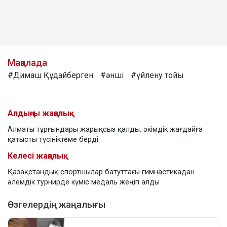
Мақалада
#Димаш Құдайберген
#әнші
#үйлену тойы
Алдыңғы жаңалық
Алматы тұрғындары жарықсыз қалды: әкімдік жағдайға
қатысты түсініктеме берді
Келесі жаңалық
Қазақстандық спортшылар батуттағы гимнастикадан
әлемдік турнирде күміс медаль жеңіп алды