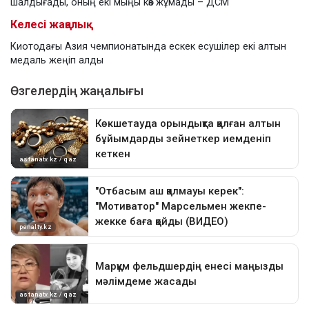
шалдығады, оның екі мыңы көз жұмады – ДСМ
Келесі жаңалық
Киотодағы Азия чемпионатында ескек есушілер екі алтын
медаль жеңіп алды