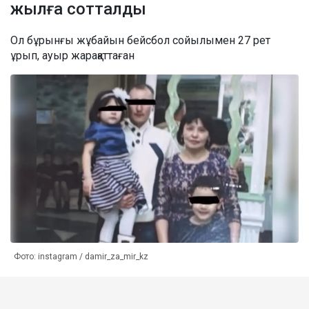
жылға сотталды
Ол бұрынғы жұбайын бейсбол сойылымен 27 рет
ұрып, ауыр жарақаттаған
Фото: instagram / damir_za_mir_kz