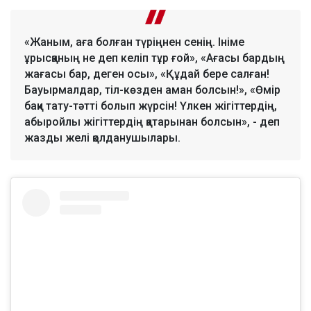
«Жаным, аға болған түріңнен сенің. Ініме
ұрысқаның не деп келіп тұр ғой», «Ағасы бардың
жағасы бар, деген осы», «Құдай бере салған!
Бауырмалдар, тіл-көзден аман болсын!», «Өмір
бақи тату-тәтті болып жүрсін! Үлкен жігіттердің,
абыройлы жігіттердің қатарынан болсын», - деп
жазды желі қолданушылары.