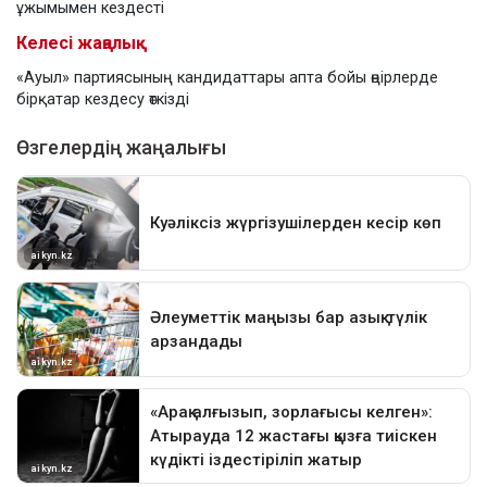
ұжымымен кездесті
Келесі жаңалық
«Ауыл» партиясының кандидаттары апта бойы өңірлерде
бірқатар кездесу өткізді