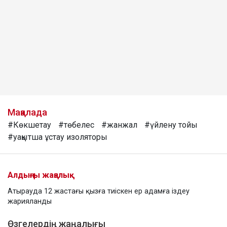
Мақалада
#Көкшетау
#төбелес
#жанжал
#үйлену тойы
#уақытша ұстау изоляторы
Алдыңғы жаңалық
Атырауда 12 жастағы қызға тиіскен ер адамға іздеу
жарияланды