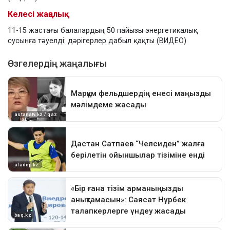
Келесі жаңалық
11-15 жастағы балалардың 50 пайызы энергетикалық
сусынға тәуелді: дәрігерлер дабыл қақты (ВИДЕО)