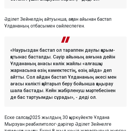
Әділет Зейнелдің айтуынша, ақпан айынан бастап
Ұлдананың отбасымен сөйлеспеген.
«Наурыздан бастап ол тараппен даулы қарым-
қатынас басталды. Сәуір айының аяғына дейін
Ұлдананың анасы көлік жайлы «алғашқы
жарнасына өзің көмектестің, өзің айда» деп
айтты. Сол айдан бастап Ұлдананың әкесі мен
ағасы көлікті қайтарып беру бойынша қоңырау
шала бастады. Кейн жәбірленуш мәртебесінен
де бас тартуымды сұрады», - деді ол.
Еске салсақ, 2025 жылдың 30 қыркүйекте Ұлдана
Мырзуан реабилитолог-дәрігер Әділет Зейнелге
тұрмысқа шыққан. Екеуі 8 жыл көңіл жарастырып жүрген