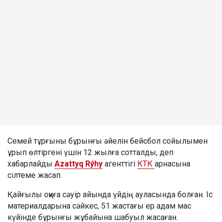
Семей тұрғыны бұрынғы әйелін бейсбол сойылымен
ұрып өлтіргені үшін 12 жылға сотталды, деп
хабарлайды
Azattyq Rýhy
агенттігі
КТК
арнасына
сілтеме жасап.
Қайғылы оқиға сәуір айында үйдің ауласында болған. Іс
материалдарына сәйкес, 51 жастағы ер адам мас
күйінде бұрынғы жұбайына шабуыл жасаған.