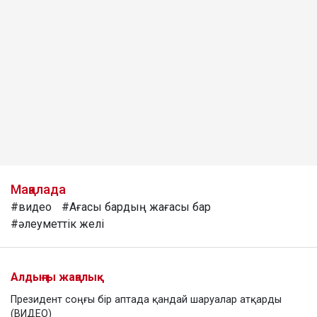
Мақалада
#видео
#Ағасы бардың жағасы бар
#әлеуметтік желі
Алдыңғы жаңалық
Президент соңғы бір аптада қандай шаруалар атқарды
(ВИДЕО)