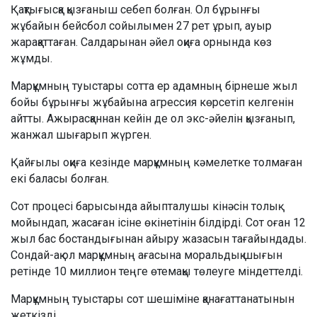
Қақтығысқа қызғаныш себеп болған. Ол бұрынғы
жұбайын бейсбол сойылымен 27 рет ұрып, ауыр
жарақаттаған. Салдарынан әйел оқиға орнында көз
жұмды.
Марқұмның туыстары сотта ер адамның бірнеше жыл
бойы бұрынғы жұбайына агрессия көрсетіп келгенін
айтты. Ажырасқаннан кейін де ол экс-әйелін қызғанып,
жанжал шығарып жүрген.
Қайғылы оқиға кезінде марқұмның кәмелетке толмаған
екі баласы болған.
Сот процесі барысында айыпталушы кінәсін толық
мойындап, жасаған ісіне өкінетінін білдірді. Сот оған 12
жыл бас бостандығынан айыру жазасын тағайындады.
Сондай-ақ ол марқұмның ағасына моральдық шығын
ретінде 10 миллион теңге өтемақы төлеуге міндеттелді.
Марқұмның туыстары сот шешіміне қанағаттанатынын
жеткізді.