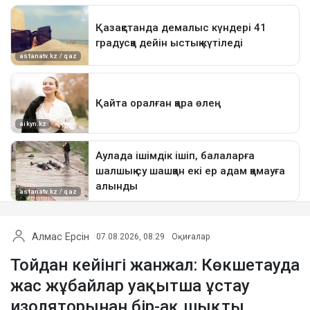
Алмас Ерсін
07.08.2026, 08:29
Оқиғалар
Тойдан кейінгі жанжал: Көкшетауда
жас жұбайлар уақытша ұстау
изоляторынан бір-ақ шықты