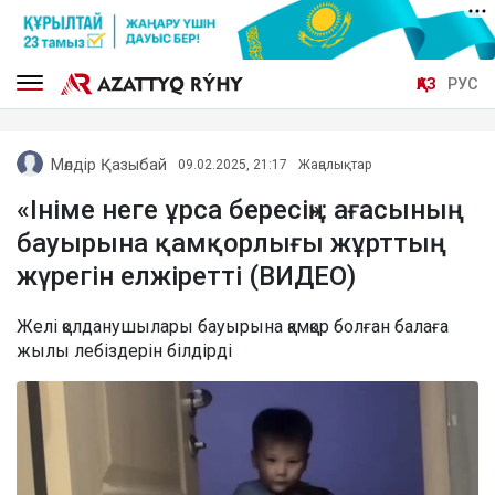
ҚАЗ
РУС
Мөлдір Қазыбай
09.02.2025, 21:17
Жаңалықтар
«Ініме неге ұрса бересің»: ағасының
бауырына қамқорлығы жұрттың
жүрегін елжіретті (ВИДЕО)
Желі қолданушылары бауырына қамқор болған балаға
жылы лебіздерін білдірді