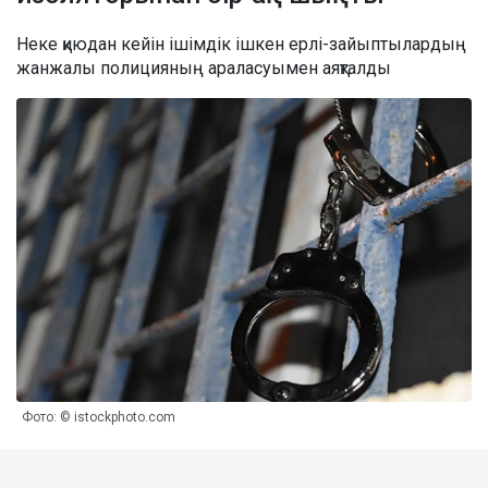
Неке қиюдан кейін ішімдік ішкен ерлі-зайыптылардың
жанжалы полицияның араласуымен аяқталды
Фото: © istockphoto.com