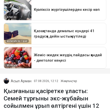
Асыл Арман
07.08.2026, 12:12
Жаңалықтар
Қызғаныш қасіретке ұласты:
Семей тұрғыны экс-жұбайын
сойылмен ұрып өлтіргені үшін 12