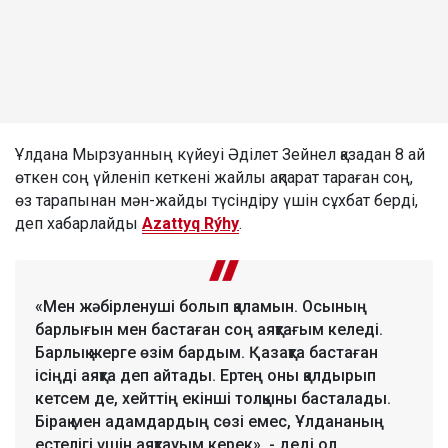
Ұлдана Мырзуанның күйеуі Әділет Зейнел қазадан 8 ай
өткен соң үйленіп кеткені жайлы ақпарат тараған соң,
өз тарапынан мән-жайды түсіндіру үшін сұхбат берді,
деп хабарлайды
Azattyq Rýhy
.
«Мен жәбірленуші болып қаламын. Осының
барлығын мен бастаған соң аяқтағым келеді.
Барлық жерге өзім бардым. Қазақта бастаған
ісіңді аяқта деп айтады. Ертең оны қалдырып
кетсем де, хейттің екінші толқыны басталады.
Бірақ мен адамдардың сөзі емес, Ұлдананың
естелігі үшін аяқтауым керек», - деді ол.