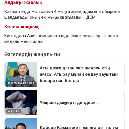
Алдыңғы жаңалық
Қазақстанда жыл сайын 4 мыңға жуық адам өкпе обырына
шалдығады, оның екі мыңы көз жұмады – ДСМ
Келесі жаңалық
Киотодағы Азия чемпионатында ескек есушілер екі алтын
медаль жеңіп алды