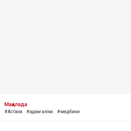
Мақалада
#Астана
#адам өлімі
#медбике