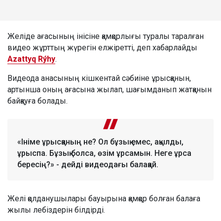
Желіде ағасының інісіне қамқорлығы туралы таралған
видео жұрттың жүрегін елжіретті, деп хабарлайды
Azattyq Rýhy
.
Видеода анасының кішкентай сәбиіне ұрысқанын,
артынша оның ағасына жылап, шағымданып жатқанын
байқауға болады.
«Ініме ұрысқаның не? Ол бұзық емес, ақылды,
ұрыспа. Бұзық болса, өзім ұрсамын. Неге ұрса
бересің?» - дейді видеодағы балақай.
Желі қолданушылары бауырына қамқор болған балаға
жылы лебіздерін білдірді.