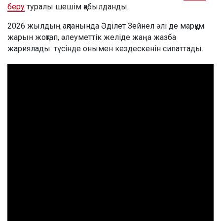
беру
туралы шешім қабылданды.
2026 жылдың ақпанында Әділет Зейнел әлі де марқұм
жарын жоқтап, әлеуметтік желіде жаңа жазба
жариялады: түсінде онымен кездескенін сипаттады.