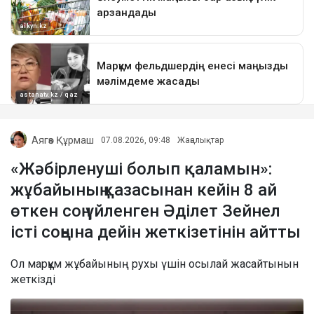
Аягөз Құрмаш
07.08.2026, 09:48
Жаңалықтар
«Жәбірленуші болып қаламын»:
жұбайының қазасынан кейін 8 ай
өткен соң үйленген Әділет Зейнел
істі соңына дейін жеткізетінін айтты
Ол марқұм жұбайының рухы үшін осылай жасайтынын
жеткізді