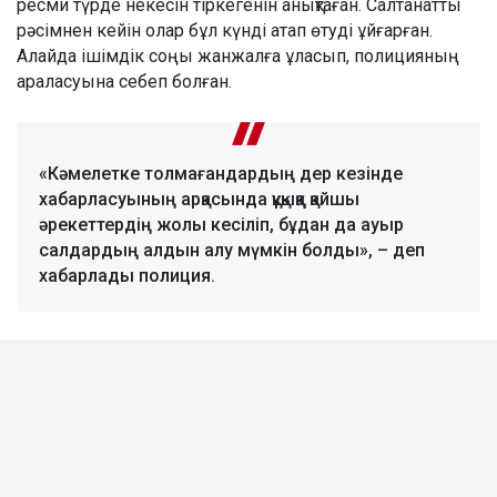
ресми түрде некесін тіркегенін анықтаған. Салтанатты
рәсімнен кейін олар бұл күнді атап өтуді ұйғарған.
Алайда ішімдік соңы жанжалға ұласып, полицияның
араласуына себеп болған.
«Кәмелетке толмағандардың дер кезінде
хабарласуының арқасында құқыққа қайшы
әрекеттердің жолы кесіліп, бұдан да ауыр
салдардың алдын алу мүмкін болды», – деп
хабарлады полиция.