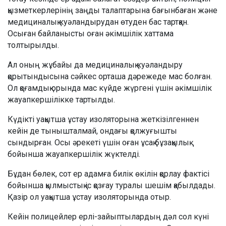
қызметкерлерінің заңды талаптарына бағынбаған және
медициналық куәландырудан өтуден бас тартқан.
Осыған байланысты оған әкімшілік хаттама
толтырылды.
Ал оның жұбайы да медициналық куәландыру
қорытындысына сәйкес орташа дәрежеде мас болған.
Ол қоғамдық орында мас күйде жүргені үшін әкімшілік
жауапкершілікке тартылды.
Күдікті уақытша ұстау изоляторына жеткізілгеннен
кейін де тынышталмай, ондағы қолжуғышты
сындырған. Осы әрекеті үшін оған ұсақ бұзақылық
бойынша жауапкершілік жүктелді.
Бұдан бөлек, сот ер адамға билік өкілін қорлау фактісі
бойынша қылмыстық іс қозғау туралы шешім қабылдады.
Қазір ол уақытша ұстау изоляторында отыр.
Кейін полицейлер ерлі-зайыптылардың дәл сол күні