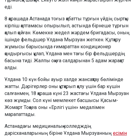
еді.
8 қарашада Астанада тоғыз қабатты тұрғын үйдің сыртқы
кірпіш қаптамасы опырылып, астында бірнеше тұрғын
қалып қойған. Көмекке жедел жәрдем бригадасы, оның
ішінде фельдшер Ұлдана Мырзуан жеткен. Құтқару
жұмысы барысында ғимараттан кондиционер
қондырғысы құлап, Ұлдана мен тағы бір фельдшердің
басына тиді. Жалпы оқиға салдарынан 5 адам жарақат
алды.
Ұлдана 10 күн бойы ауыр халде жансақтау бөлімінде
жатты. Дәрігерлер оны құтқарып қалу үшін бар күшін
салғанмен, 18 қараша күні 23 жастағы Ұлдана Мырзуан
көз жұмды. Сол күні мемлекет басшысы Қасым-
Жомарт Тоқаев оны «Ерлігі үшін» медалімен
марапаттады.
Астанадағы медициналық колледждің
дәрісханаларының біріне Ұлдана Мырзуанның
есімін