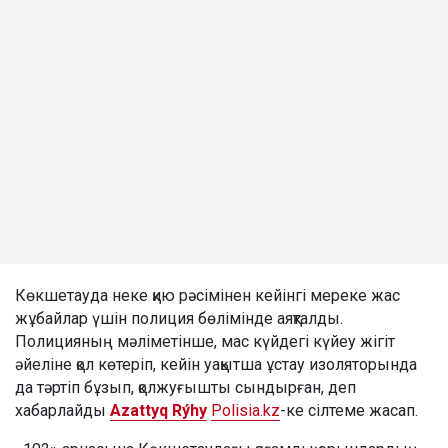
Көкшетауда неке қию рәсімінен кейінгі мереке жас
жұбайлар үшін полиция бөлімінде аяқталды.
Полицияның мәліметінше, мас күйдегі күйеу жігіт
әйеліне қол көтеріп, кейін уақытша ұстау изоляторында
да тәртіп бұзып, қолжуғышты сындырған, деп
хабарлайды
Azattyq Rýhy
Polisia.kz
-ке сілтеме жасап.