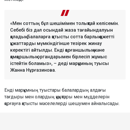
«Мен соттың бұл шешімімен толықтай келісемін.
Себебі біз дәл осындай жаза тағайындалуын
қаладық. Балаларға қатысты сотта барлық қажетті
құжаттарды мүмкіндігінше тезірек жинау
керектігі айтылды. Енді қорғаншылық және
қамқоршылық органдарымен бірлесіп жұмыс
істейтін боламыз», – деді марқұмның туысы
Жанна Нұрғазинова.
Енді марқұмның туыстары балалардың алдағы
тағдыры мен олардың құқықтары мен мүдделерін
қорғауға қатысты мәселелерді шешумен айналысады.