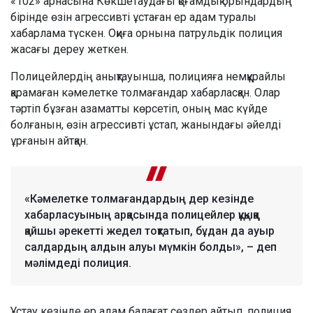
«102» арнасына Көкшетаудағы қоғамдық орындардың
бірінде өзін агрессивті ұстаған ер адам туралы
хабарлама түскен. Оқиға орнына патрульдік полиция
жасағы дереу жеткен.
Полицейлердің анықтауынша, полицияға немқұрайлы
қарамаған кәмелетке толмағандар хабарласқан. Олар
тәртіп бұзған азаматты көрсетіп, оның мас күйде
болғанын, өзін агрессивті ұстап, жанындағы әйелді
ұрғанын айтқан.
«Кәмелетке толмағандардың дер кезінде
хабарласуының арқасында полицейлер құқыққа
қайшы әрекетті жедел тоқтатып, бұдан да ауыр
салдардың алдын алуы мүмкін болды», – деп
мәлімдеді полиция.
Ұстау кезінде ер адам балағат сөздер айтып, полиция