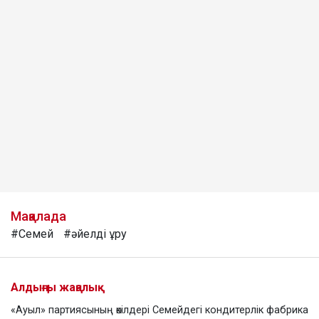
Мақалада
#Семей
#әйелді ұру
Алдыңғы жаңалық
«Ауыл» партиясының өкілдері Семейдегі кондитерлік фабрика