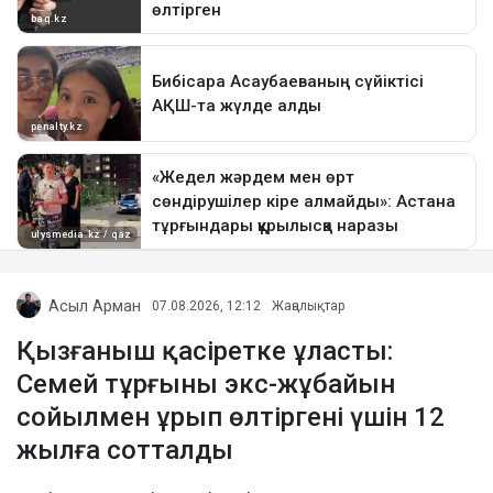
Асыл Арман
07.08.2026, 12:12
Жаңалықтар
Қызғаныш қасіретке ұласты:
Семей тұрғыны экс-жұбайын
сойылмен ұрып өлтіргені үшін 12
жылға сотталды