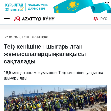
ҚАЗ
РУС
25.05.2020, 17:41
Жаңалықтар
Теңіз кенішінен шығарылған
жұмысшылардың жалақысы
сақталады
18,5 мыңнан астам жұмысшы Теңіз кенішінен уақытша
шығарылды