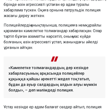
бірінде өзін агрессивті ұстаған ер адам туралы
хабарлама түскен. Оқиға орнына патрульдік полиция
жасағы дереу жеткен.
Полицейлердің анықтауынша, полицияға немқұрайлы
қарамаған кәмелетке толмағандар хабарласқан. Олар
тәртіп бұзған азаматты көрсетіп, оның мас күйде
болғанын, өзін агрессивті ұстап, жанындағы әйелді
ұрғанын айтқан.
«Кәмелетке толмағандардың дер кезінде
хабарласуының арқасында полицейлер
құқыққа қайшы әрекетті жедел тоқтатып,
бұдан да ауыр салдардың алдын алуы мүмкін
болды», – деп мәлімдеді полиция.
Ұстау кезінде ер адам балағат сөздер айтып, полиция