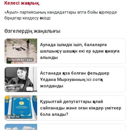
Келесі жаңалық
«Ауыл» партиясының кандидаттары апта бойы өңірлерде
бірқатар кездесу өткізді