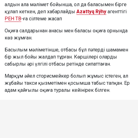
алдын ала мәлімет бойынша, ол да баласымен бірге
құлап кеткен, деп хабарлайды
Azattyq Rýhy
агенттігі
РЕН ТВ
-ға сілтеме жасап
Оқиға салдарынан анасы мен баласы оқиға орнында
көз жұмған.
Басылым мәліметінше, отбасы бұл пәтерді шамамен
бір жыл бойы жалдап тұрған. Көршілері оларды
сабырлы әрі үлгілі отбасы ретінде сипаттаған.
Марқұм әйел сторисмейкер болып жұмыс істеген, ал
жұбайы такси қызметімен қосымша табыс тапқан. Ер
адам қайғылы оқиға туралы кейінірек білген.