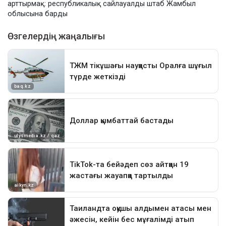
арттырмақ: республикалық сайлауалды штаб Жамбыл
облысына барды