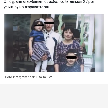
Ол бұрынғы жұбайын бейсбол сойылымен 27 рет
ұрып, ауыр жарақаттаған
Фото: instagram / damir_za_mir_kz