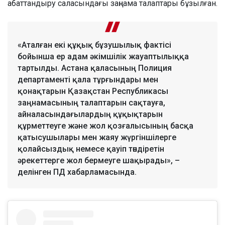
абаттандыру саласындағы заңнама талаптары бұзылған.
«Аталған екі құқық бұзушылық фактісі
бойынша ер адам әкімшілік жауаптылыққа
тартылды. Астана қаласының Полиция
департаменті қала тұрғындары мен
қонақтарын Қазақстан Республикасы
заңнамасының талаптарын сақтауға,
айналасындағылардың құқықтарын
құрметтеуге және жол қозғалысының басқа
қатысушылары мен жаяу жүргіншілерге
қолайсыздық немесе қауіп төндіретін
әрекеттерге жол бермеуге шақырады», –
делінген ПД хабарламасында.