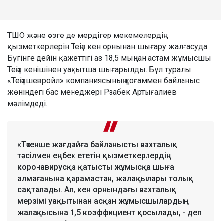
ТШО және өзге де мердігер мекемелердің
қызметкерлерін Теңіз кен орнынан шығару жалғасуда.
Бүгінге дейін қажеттігі аз 18,5 мыңнан астам жұмысшы
Теңіз кенішінен уақытша шығарылды. Бұл туралы
«Теңізшевройл» компаниясының қоғаммен байланыс
жөніндегі бас менеджері Рзабек Артығалиев
мәлімдеді.
«Төтенше жағдайға байланысты вахталық
тәсілмен еңбек ететін қызметкерлердің
коронавирусқа қатысты жұмысқа шыға
алмағанына қарамастан, жалақылары толық
сақталады. Ал, кен орнындағы вахталық
мерзімі уақытынан асқан жұмысшылардың
жалақысына 1,5 коэффициент қосылады, - деп