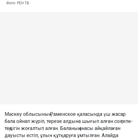
Фото: РЕН ТВ
Мәскеу облысының Раменское қаласында үш жасар
бала ойнап жүріп, терезе алдына шығып алған соң тепе-
теңдігін жоғалтып алған. Баланың анасы айқайлаған
дауысты естіп, ұлын құтқаруға ұмтылған. Алайда