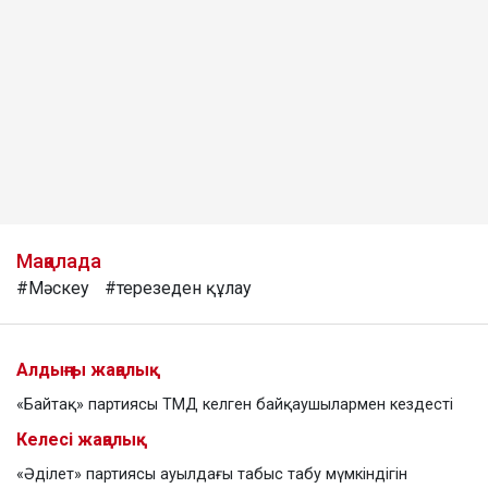
Мақалада
#Мәскеу
#терезеден құлау
Алдыңғы жаңалық
«Байтақ» партиясы ТМД келген байқаушылармен кездесті
Келесі жаңалық
«Әділет» партиясы ауылдағы табыс табу мүмкіндігін