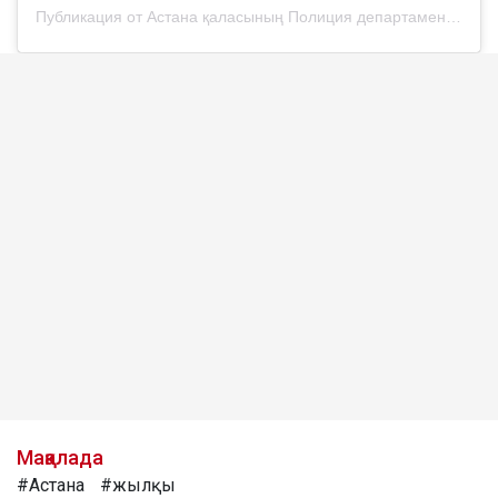
Публикация от Астана қаласының Полиция департаменті (@police__astana)
Мақалада
#Астана
#жылқы