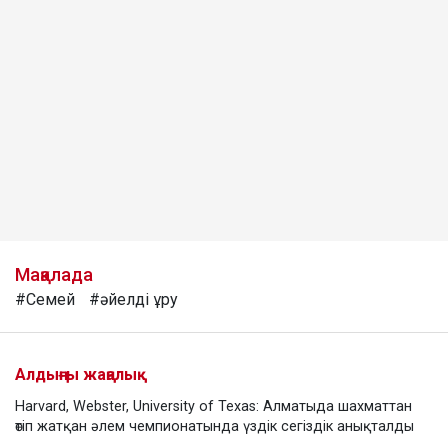
Мақалада
#Семей
#әйелді ұру
Алдыңғы жаңалық
Harvard, Webster, University of Texas: Алматыда шахматтан
өтіп жатқан әлем чемпионатында үздік сегіздік анықталды