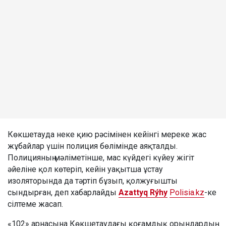
Көкшетауда неке қию рәсімінен кейінгі мереке жас
жұбайлар үшін полиция бөлімінде аяқталды.
Полицияның мәліметінше, мас күйдегі күйеу жігіт
әйеліне қол көтеріп, кейін уақытша ұстау
изоляторында да тәртіп бұзып, қолжуғышты
сындырған, деп хабарлайды
Azattyq Rýhy
Polisia.kz
-ке
сілтеме жасап.
«102» арнасына Көкшетаудағы қоғамдық орындардың