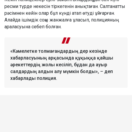
ресми түрде некесін тіркегенін анықтаған. Салтанатты
рәсімнен кейін олар бұл күнді атап өтуді ұйғарған.
Алайда ішімдік соңы жанжалға ұласып, полицияның
араласуына себеп болған.
«Кәмелетке толмағандардың дер кезінде
хабарласуының арқасында құқыққа қайшы
әрекеттердің жолы кесіліп, бұдан да ауыр
салдардың алдын алу мүмкін болды», – деп
хабарлады полиция.