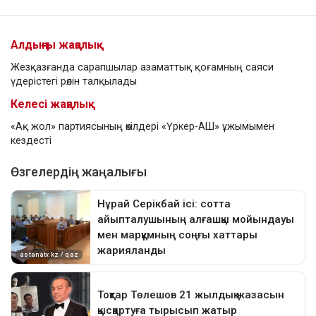
Алдыңғы жаңалық
Жезқазғанда сарапшылар азаматтық қоғамның саяси
үдерістегі рөлін талқылады
Келесі жаңалық
«Ақ жол» партиясының өкілдері «Үркер-АШ» ұжымымен
кездесті