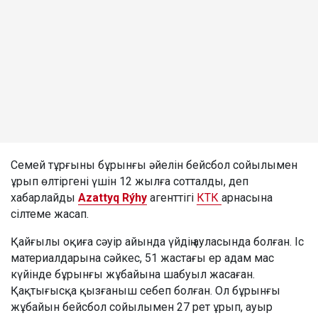
Семей тұрғыны бұрынғы әйелін бейсбол сойылымен
ұрып өлтіргені үшін 12 жылға сотталды, деп
хабарлайды
Azattyq Rýhy
агенттігі
КТК
арнасына
сілтеме жасап.
Қайғылы оқиға сәуір айында үйдің ауласында болған. Іс
материалдарына сәйкес, 51 жастағы ер адам мас
күйінде бұрынғы жұбайына шабуыл жасаған.
Қақтығысқа қызғаныш себеп болған. Ол бұрынғы
жұбайын бейсбол сойылымен 27 рет ұрып, ауыр