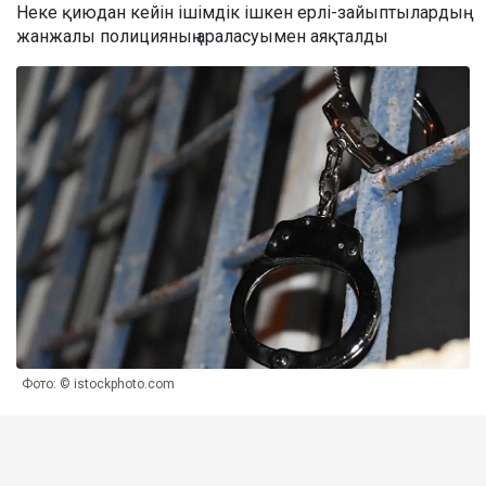
Неке қиюдан кейін ішімдік ішкен ерлі-зайыптылардың
жанжалы полицияның араласуымен аяқталды
Фото: © istockphoto.com