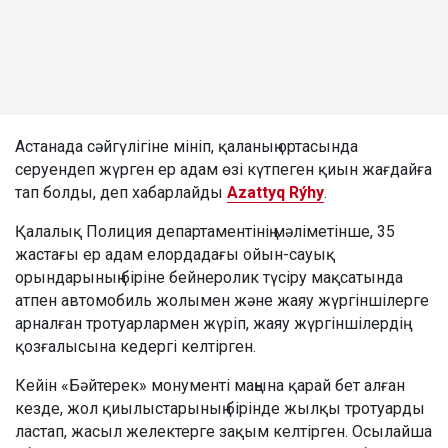
Астанада сәйгүлігіне мініп, қаланың ортасында
серуендеп жүрген ер адам өзі күтпеген қиын жағдайға
тап болды, деп хабарлайды
Azattyq Rýhy
.
Қалалық Полиция департаментінің мәліметінше, 35
жастағы ер адам елордадағы ойын-сауық
орындарының біріне бейнеролик түсіру мақсатында
атпен автомобиль жолымен және жаяу жүргіншілерге
арналған тротуарлармен жүріп, жаяу жүргіншілердің
қозғалысына кедергі келтірген.
Кейін «Бәйтерек» монументі маңына қарай бет алған
кезде, жол қиылыстарының бірінде жылқы тротуарды
ластап, жасыл желектерге зақым келтірген. Осылайша