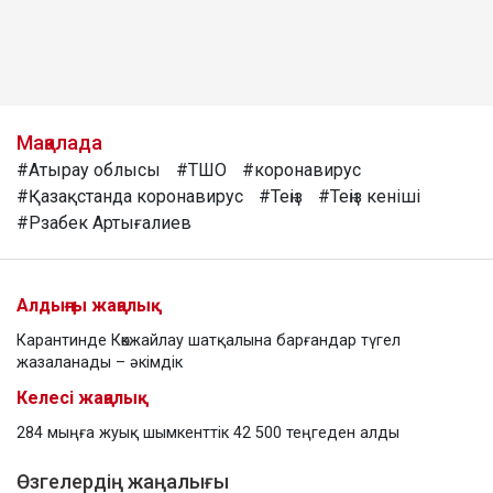
Мақалада
#Атырау облысы
#ТШО
#коронавирус
#Қазақстанда коронавирус
#Теңіз
#Теңіз кеніші
#Рзабек Артығалиев
Алдыңғы жаңалық
Карантинде Көкжайлау шатқалына барғандар түгел
жазаланады – әкімдік
Келесі жаңалық
284 мыңға жуық шымкенттік 42 500 теңгеден алды