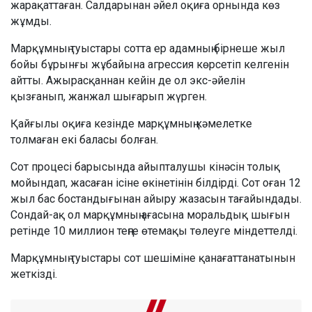
жарақаттаған. Салдарынан әйел оқиға орнында көз
жұмды.
Марқұмның туыстары сотта ер адамның бірнеше жыл
бойы бұрынғы жұбайына агрессия көрсетіп келгенін
айтты. Ажырасқаннан кейін де ол экс-әйелін
қызғанып, жанжал шығарып жүрген.
Қайғылы оқиға кезінде марқұмның кәмелетке
толмаған екі баласы болған.
Сот процесі барысында айыпталушы кінәсін толық
мойындап, жасаған ісіне өкінетінін білдірді. Сот оған 12
жыл бас бостандығынан айыру жазасын тағайындады.
Сондай-ақ ол марқұмның ағасына моральдық шығын
ретінде 10 миллион теңге өтемақы төлеуге міндеттелді.
Марқұмның туыстары сот шешіміне қанағаттанатынын
жеткізді.