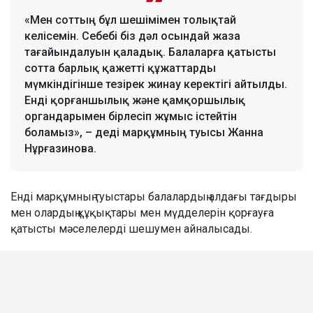
«Мен соттың бұл шешімімен толықтай
келісемін. Себебі біз дәл осындай жаза
тағайындалуын қаладық. Балаларға қатысты
сотта барлық қажетті құжаттарды
мүмкіндігінше тезірек жинау керектігі айтылды.
Енді қорғаншылық және қамқоршылық
органдарымен бірлесіп жұмыс істейтін
боламыз», – деді марқұмның туысы Жанна
Нұрғазинова.
Енді марқұмның туыстары балалардың алдағы тағдыры
мен олардың құқықтары мен мүдделерін қорғауға
қатысты мәселелерді шешумен айналысады.