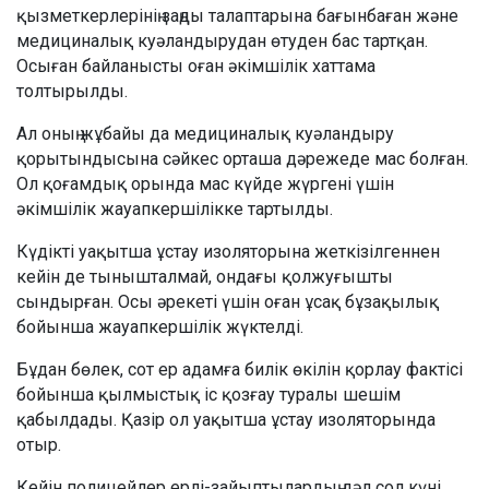
қызметкерлерінің заңды талаптарына бағынбаған және
медициналық куәландырудан өтуден бас тартқан.
Осыған байланысты оған әкімшілік хаттама
толтырылды.
Ал оның жұбайы да медициналық куәландыру
қорытындысына сәйкес орташа дәрежеде мас болған.
Ол қоғамдық орында мас күйде жүргені үшін
әкімшілік жауапкершілікке тартылды.
Күдікті уақытша ұстау изоляторына жеткізілгеннен
кейін де тынышталмай, ондағы қолжуғышты
сындырған. Осы әрекеті үшін оған ұсақ бұзақылық
бойынша жауапкершілік жүктелді.
Бұдан бөлек, сот ер адамға билік өкілін қорлау фактісі
бойынша қылмыстық іс қозғау туралы шешім
қабылдады. Қазір ол уақытша ұстау изоляторында
отыр.
Кейін полицейлер ерлі-зайыптылардың дәл сол күні