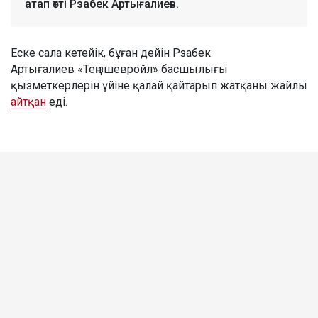
атап өтті Рзабек Артығалиев.
Еске сала кетейік, бұған дейін Рзабек
Артығалиев «Теңізшевройл» басшылығы
қызметкерлерін үйіне қалай қайтарып жатқаны жайлы
айтқан
еді.