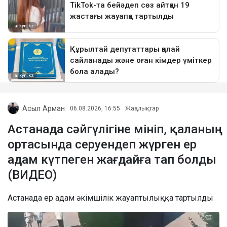
Асыл Арман
06.08.2026, 16:55
Жаңалықтар
Астанада сәйгүлігіне мініп, қаланың
ортасында серуендеп жүрген ер
адам күтпеген жағдайға тап болды
(ВИДЕО)
Астанада ер адам әкімшілік жауаптылыққа тартылды