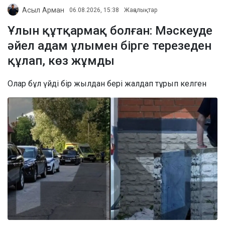
Асыл Арман
06.08.2026, 15:38
Жаңалықтар
Ұлын құтқармақ болған: Мәскеуде
әйел адам ұлымен бірге терезеден
құлап, көз жұмды
Олар бұл үйді бір жылдан бері жалдап тұрып келген